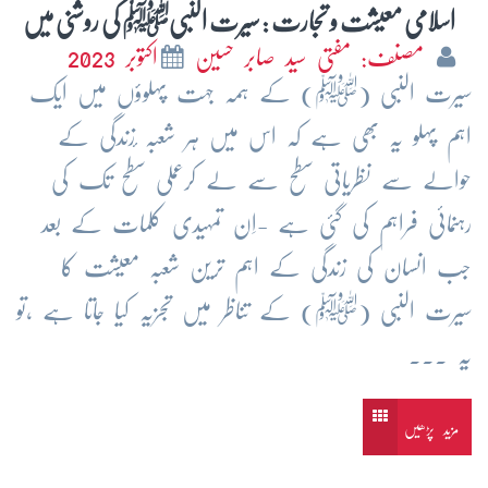
اسلامی معیشت و تجارت : سیرت النبیﷺ کی روشنی میں
مصنف: مفتی سید صابر حسین
اکتوبر 2023
سیرت النبی (ﷺ) کے ہمہ جہت پہلوؤں میں ایک
اہم پہلو یہ بھی ہے کہ اس میں ہر شعبہ ٔزندگی کے
حوالے سے نظریاتی سطح سے لے کرعملی سطح تک کی
رہنمائی فراہم کی گئی ہے -اِن تمہیدی کلمات کے بعد
جب انسان کی زندگی کے اہم ترین شعبہ معیشت کا
سیرت النبی (ﷺ) کے تناظر میں تجزیہ کیا جاتا ہے ،تو
یہ ...
مزید پڑھیں