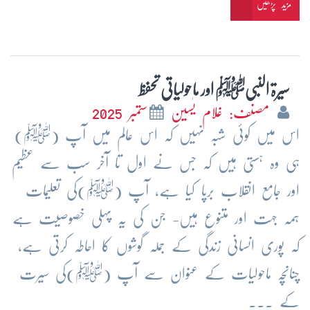
مزید پڑھیں
سیرۃ النبیﷺ اور ماحولیاتی تحفظ
مصنف: غلام یٰسین
ستمبر 2025
اس میں کوئی شبہ نہیں کہ اس عالم میں آپ (ﷺ)
ہی وہ ہستی ہیں کہ جس نے اول تا آخر سب سے عظیم
اور جامع انقلاب برپا کیا ہے، آپ (ﷺ)کی تعلیمات
ہمہ جہت اور متنوع ہیں- جن کی یہ پہلی خصوصیت ہے
کہ پوری انسانی زندگی کے جملہ گوشوں کا احاطہ کرتی ہے،
چنانچہ ماحولیات کے عنوان سے آپ (ﷺ)کی سیرت
کے ...