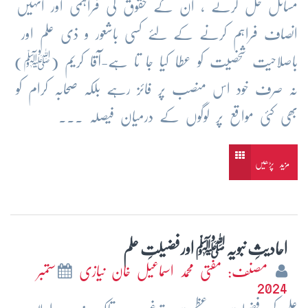
مسائل حل کرنے ، ان کے حقوق کی فراہمی اور انہیں
انصاف فراہم کرنے کے لئے کسی باشعور و ذی علم اور
باصلاحیت شخصیت کو عطا کیا جا تا ہے-آقا کریم (ﷺ)
نہ صرف خود اس منصب پر فائز رہے بلکہ صحابہ کرام کو
بھی کئی مواقع پر لوگوں کے درمیان فیصلہ ...
مزید پڑھیں
احادیثِ نبویہ ﷺ اور فضیلتِ علم
مصنف: مفتی محمد اسماعیل خان نیازی
ستمبر
2024