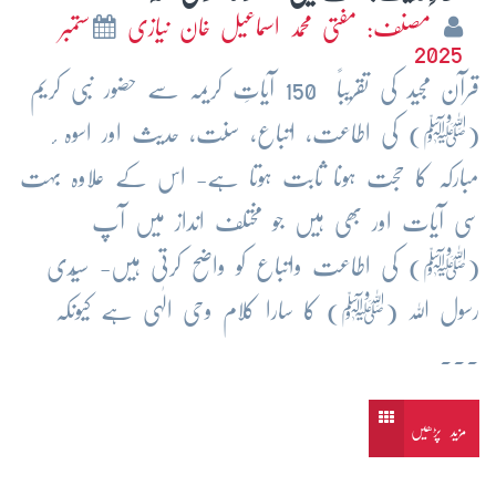
مصنف: مفتی محمد اسماعیل خان نیازی
ستمبر
2025
قرآن مجید کی تقریباً 150 آیاتِ کریمہ سے حضور نبی کریم
(ﷺ) کی اطاعت، اتباع، سنت، حدیث اور اسوہ ٔ
مبارکہ کا حجت ہونا ثابت ہوتا ہے- اس کے علاوہ بہت
سی آیات اور بھی ہیں جو مختلف انداز میں آپ
(ﷺ) کی اطاعت واتباع کو واضح کرتی ہیں- سیّدی
رسول اللہ (ﷺ) کا سارا کلام وحی الٰہی ہے کیونکہ
...
مزید پڑھیں