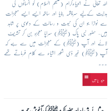
اللہ تعالیٰ نے انبیاءکرام (علیھم السلام) کو انسانوں کی
ہدایت کےلیے سرچشمہ بنایا اور ساتھ ایسے ایسے معجزات
سے نوازا جو ان کی نبوت و رسالت کے دعوی پر شاہد
ہیں- حضور نبی پاک (ﷺ) سراپا معجزہ بن کر تشریف
لائے اور آپ (ﷺ) کے معجزات میں سے ہے کہ
آپ (ﷺ) غیر ذی شعور اشیاء سے کلام فرماتے تھے
...
مزید پڑھیں
ورثائے شہداء اور حضوراکرمﷺ کی آغوش رحمت