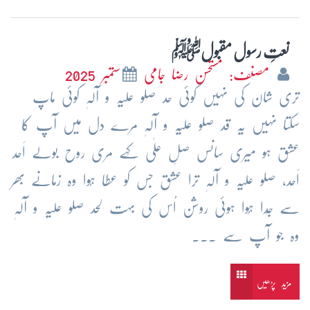
نعتِ رسول مقبولﷺ
مصنف: مستحسن رضا جامی
ستمبر 2025
تری شان کی نہیں کوئی حد صلو علیہ و آلہٖ کوئی ماپ
سکتا نہیں یہ قد صلو علیہ و آلہٖ مرے دل میں آپ کا
عشق ہو میری سانس صلِ علٰی کہے مری روح بولے اَحد
اَحد، صلو علیہ و آلہٖ ترا عشق جس کو عطا ہُوا وہ زمانے بھر
سے جُدا ہُوا ہوئی روشن اُس کی بہت لحد صلو علیہ و آلہٖ
وہ جو آپ سے ...
مزید پڑھیں