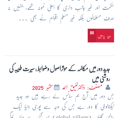
حکمت اور غیر جانب داری کا اعلیٰ نمونہ تھے، جنہیں نہ
صرف مسلمانوں بلکہ غیر مسلم اقوام نے بھی ...
مزید پڑھیں
جدید دور میں مکالمہ کے موثراصول وضوابط : سیرت طیبہ کی
روشنی میں
مصنف: ڈاکٹرلئیق احمد
ستمبر 2025
جس دور میں آج ہم سانس لے رہے ہیں وہ جدید
ٹیکنالوجی کا دور ہے جس کی وجہ سے پوری دنیا ایک
عالمی گاؤں (global village) بن گئی ہے جہاں لوگ