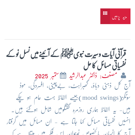
مزید پڑھیں
قرآنی آیات و سیرت نبویﷺ کے آئینےمیں نسل نو کے
نفسیاتی مسائل کا حل
مصنف: ڈاکٹر عبدالرشید
ستمبر 2025
آج کل ذہنی دباؤ، گھبراہٹ، بےچینی، افسردگی، موڈ
سؤنگز(mood swings)جیسے الفاظ بہت عام ہو چکے
ہیں- یہ الفاظ ہماری روزمرہ گفتگومیں شامل ہوگئے ہیں۔
انہیں نفسیاتی مسائل کہا جاتا ہے - ان مسائل میں گرفتار
آج کا انسان بالخصوص نوجوان اس فکر میں مبتلا ہے کہ