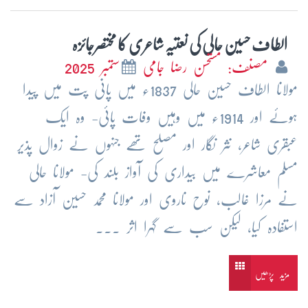
الطاف حسین حالی کی نعتیہ شاعری کا مختصرجائزہ
مصنف: مستحسن رضا جامی
ستمبر 2025
مولانا الطاف حسین حالی 1837ء میں پانی پت میں پیدا
ہوئے اور 1914ء میں وہیں وفات پائی- وہ ایک
عبقری شاعر، نثر نگار اور مصلح تھے جنہوں نے زوال پذیر
مسلم معاشرے میں بیداری کی آواز بلند کی- مولانا حالی
نے مرزا غالب، نوح ناروی اور مولانا محمد حسین آزاد سے
استفادہ کیا، لیکن سب سے گہرا اثر ...
مزید پڑھیں