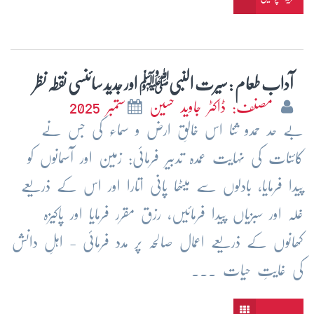
آداب طعام : سیرت النبیﷺ اور جدید سائنسی نقطہ نظر
مصنف: ڈاکٹر جاوید حسین
ستمبر 2025
بے حد حمدو ثنا اس خالقِ ارض و سماء کی جس نے
کائنات کی نہایت عمدہ تدبیر فرمائی: زمین اور آسمانوں کو
پیدا فرمایا، بادلوں سے میٹھا پانی اتارا اور اس کے ذریعے
غلہ اور سبزیاں پیدا فرمائیں، رزق مقرر فرمایا اور پاکیزہ
کھانوں کے ذریعے اعمال صالحہ پر مدد فرمائی - اہلِ دانش
کی غایتِ حیات ...