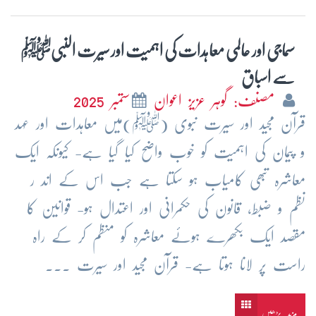
سماجی اور عالمی معاہدات کی اہمیت اور سیرت النبیﷺ
سے اسباق
مصنف: گوہر عزیز اعوان
ستمبر 2025
قرآن مجید اور سیرت نبوی (ﷺ)میں معاہدات اور عہد
و پیمان کی اہمیت کو خوب واضح کیا گیا ہے- کیونکہ ایک
معاشرہ تبھی کامیاب ہو سکتا ہے جب اس کے اند ر
نظم و ضبط، قانون کی حکمرانی اور اعتدال ہو- قوانین کا
مقصد ایک بکھرے ہوئے معاشرہ کو منظم کر کے راہ
راست پر لانا ہوتا ہے- قرآن مجید اور سیرت ...
مزید پڑھیں