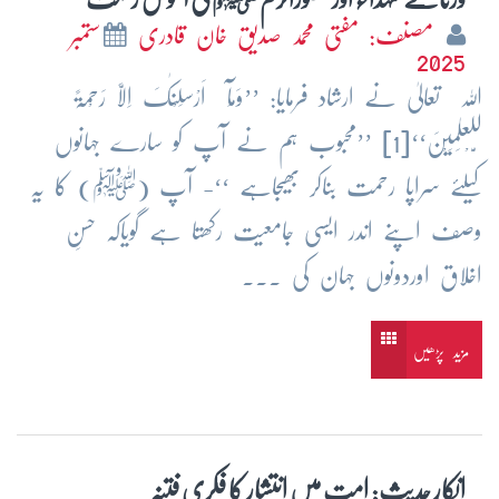
مصنف: مفتی محمد صدیق خان قادری
ستمبر
2025
اللہ تعالیٰ نے ارشاد فرمایا: ’’وَمَآ اَرْسَلْنٰکَ اِلَّا رَحْمَۃً
لِّلْعٰلَمِیْنَ‘‘[1] ’’محبوب ہم نے آپ کو سارے جہانوں
کیلئے سراپا رحمت بناکر بھیجاہے ‘‘- آپ (ﷺ) کا یہ
وصف اپنے اندر ایسی جامعیت رکھتا ہے گویاکہ حسنِ
اخلاق اوردونوں جہان کی ...
مزید پڑھیں
انکارِ حدیث: امت میں انتشار کا فکری فتنہ