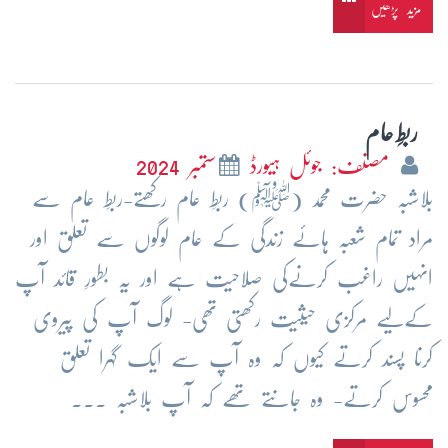
مزید پڑھیں
ربطِ عام
مصنف: جوئل ہیورڈ
ستمبر 2024
بلاشبہ حضرت محمد (ﷺ) ربطِ عام رکھتے-ربطِ عام سے
مراد تمام شعبہ ہائے زندگی کے عام لوگوں سے تعلق اور
انہیں راغب کرنےکی صلاحیت ہے اور یہ بطورِ قائد آپ
کےلیے مرکزی حیثیت رکھتی تھی- لوگ آپ کی پیروی
کرنا پسند کرتے کیوں کہ وہ آپ سے ایک گہرا تعلق
محسوس کرتے- وہ جانتے تھے کہ آپ بلاشبہ ...