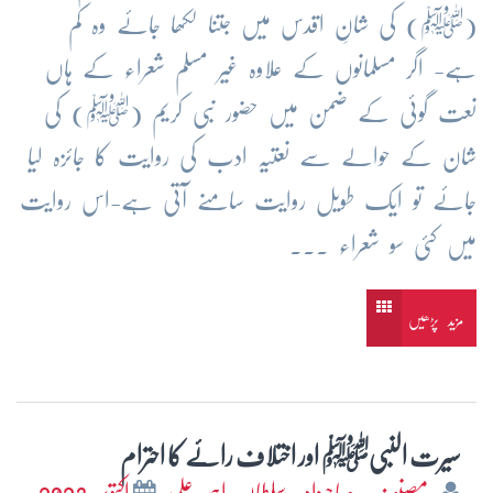
(ﷺ) کی شانِ اقدس میں جتنا لکھا جائے وہ کم
ہے- اگر مسلمانوں کے علاوہ غیر مسلم شعراء کے ہاں
نعت گوئی کے ضمن میں حضور نبی کریم (ﷺ) کی
شان کے حوالے سے نعتیہ ادب کی روایت کا جائزہ لیا
جائے تو ایک طویل روایت سامنے آتی ہے-اس روایت
میں کئی سو شعراء ...
مزید پڑھیں
سیرت النبیﷺ اور اختلاف رائے کا احترام
مصنف: صاحبزادہ سلطان احمد علی
اکتوبر 2023