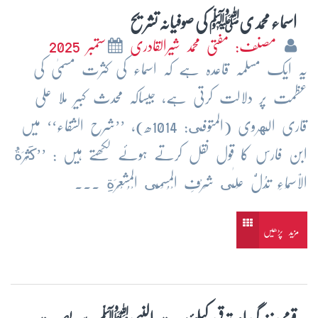
اسماء محمدیﷺ کی صوفیانہ تشریح
مصنف: مفتی محمد شیرالقادری
ستمبر 2025
یہ ایک مسلمہ قاعدہ ہے کہ اسماء کی کثرت مسمیٰ کی
عظمت پر دلالت کرتی ہے، جیساکہ محدث کبیر ملا علی
قاری الهروی (المتوفى: 1014ھ)، ’’شرح الشفاء‘‘ میں
ابن فارس کا قول نقل کرتے ہوئے لکھتے ہیں : ’’كَثْرَةُ
الْاَسْمَاءِ تَدُلُّ عَلٰى شَرْفِ الْمُسَمَّى الْمُشْعِرَةِ ...
مزید پڑھیں