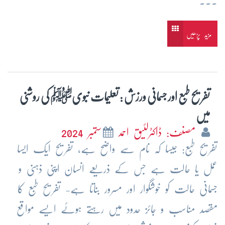
...
مزید پڑھیں
تفریح طبع اور جسمانی ورزش : تعلیمات نبویﷺ کی روشنی
میں
مصنف: ڈاکٹرلئیق احمد
ستمبر 2024
تفریح طبع: جیسا کہ نام سے واضح ہے، تفریح ایک ایسا
عمل یا حالت ہے جس کے ذریعے انسان اپنی ذہنی و
جسمانی حالت کو خوشگوار اور مسرور بناتا ہے- تفریح طبع کا
مقصد مناسب و جائز حدود میں رہتے ہوئے ایسے مواقع