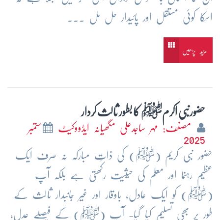
اسکا کوئی مستقل اور پائیدار حل مل ...
مزید پڑھیں
حضورنبی اکرمﷺ کا بطور ثالث کردار
مصنف: مہر ساجدعلی مگھیانہ ایڈووکیٹ
ستمبر
2025
حضور نبی کریم (ﷺ) کی ذاتِ مبارکہ نہ صرف ایک
عظیم رہنما اور معلم کی حیثیت رکھتی ہے بلکہ آپ
(ﷺ) کو ایک عادل، باوقار اور غیر جانبدار ثالث کے
طور پر بھی تسلیم کیا گیا- آپ (ﷺ) کے فیصلے عدل،