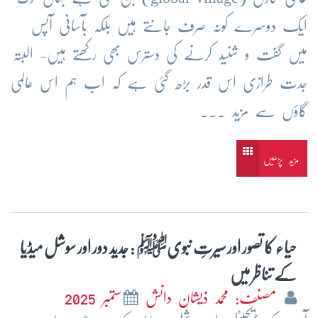
ایک دوسرے کونہ صرف جانتے ہیں بلکہ بآسانی آپس
میں گفت و شنید کرنے کی دسترس بھی رکھتے ہیں- البتہ
جدت طرازی اس قدر بڑھ گئی ہے کہ اب ہم اس عالمی
گاؤں سے مزید ...
مزید پڑھیں
حیاء کا تصور اور سیرتِ نبویﷺ : جدید دور اور سوشل میڈیا
کے تناظر میں
مصنف: محمد ذیشان دانش
ستمبر 2025