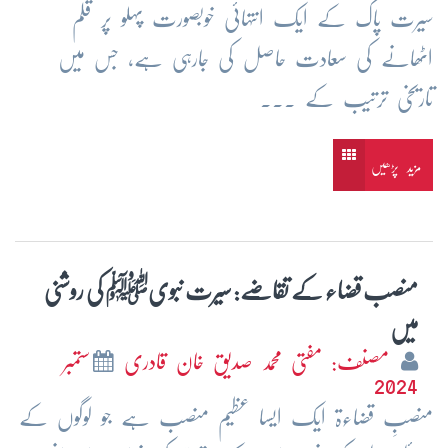
سیرت پاک کے ایک انتہائی خوبصورت پہلو پر قلم
اٹھانے کی سعادت حاصل کی جارہی ہے، جس میں
تاریخی ترتیب کے ...
مزید پڑھیں
منصب قضاء کے تقاضے: سیرت نبویﷺ کی روشنی
میں
مصنف: مفتی محمد صدیق خان قادری
ستمبر
2024
منصبِ قضاءۃ ایک ایسا عظیم منصب ہے جو لوگوں کے