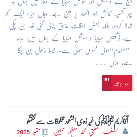
آج کے ڈیجیٹل اور سوشل میڈیا کے دور میں جہاں ہر
چیز تشہیر، نمائش اور اظہار پر مبنی ہے، وہاں حیاء ایک نظر
انداز کردہ، بلکہ بعض اوقات مذاق بنائی گئی قدر بن چکی
ہے-ڈیجیٹل میڈیا و سوشل میڈیا کے جہاں میں حیاء
’’منہدم‘‘ہوئی محسوس ہوتی ہے- ایسا ماحول بن چکا
ہے، جہاں ...
مزید پڑھیں
آقاکریمﷺ کی غیر ذوی الشعورمخلوقات سے گفتگو
مصنف: مفتی محمد منظور حسین
ستمبر 2025