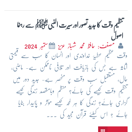
تنظیمِ وقت کا جدید تصور اور سیرت النبیﷺ سے رہنما
اصول
مصنف: حافظ محمد شہباز عزیز
ستمبر 2024
وقت عظیم عطیۂ خداوندی اور انسان کا سب سے قیمتی
اثاثہ ہے جس کی بازیافت اور تلافی ناممکن ہے- ماضی،
حال، مستقبل سب وقت پر منحصر ہے- جدید دور میں
تنظیمِ وقت کیسے کی جائے؟ منظم وبامقصد زندگی کیسے
گزاری جائے؟ زندگی کا ہر لمحہ کیسے مؤثر و پائیدار بنایا
جائے ؟ اس کیلئے قرآن مجید کی ...