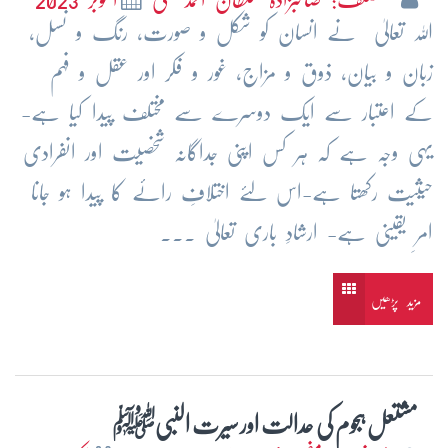
اللہ تعالیٰ نے انسان کو شکل و صورت، رنگ و نسل،
زبان و بیان، ذوق و مزاج، غور و فکر اور عقل و فہم
کے اعتبار سے ایک دوسرے سے مختلف پیدا کیا ہے-
یہی وجہ ہے کہ ہر کس اپنی جداگانہ شخصیت اور انفرادی
حیثیت رکھتا ہے-اس لئے اختلافِ رائے کا پیدا ہو جانا
امرِ یقینی ہے- ارشادِ باری تعالیٰ ...
مزید پڑھیں
مشتعل ہجوم کی عدالت اور سیرت النبیﷺ