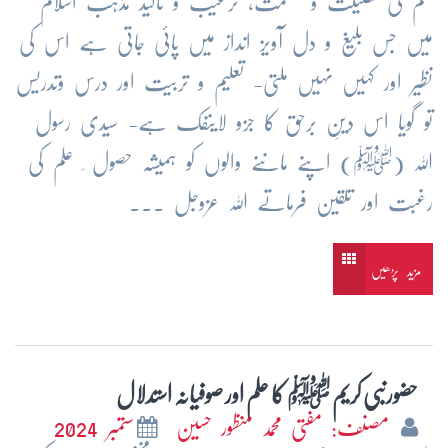
علم کی فضیلت و عظمت، ترغیب و تاکید مذہب اسلام
میں جس بلیغ و دل آویز انداز میں پائی جاتی ہے اس کی
نظیر اور کہیں نہیں ملتی- تعلیم و تربیت اور درس وتدریس
تو گویا اس دینِ برحق کا جزو لاینفک ہے- سیدی رسول
اللہ (ﷺ) اپنے ماننے والوں کو ہمیشہ حصول ِ علم کی
رغبت اور تلقین فرماتے اللہ عزوجل ...
مزید پڑھیں
حضورنبی کریم ﷺ کا علم اور صوفیانہ استدلال
مصنف: مفتی محمد منظور حسین
ستمبر 2024