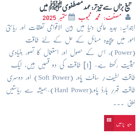
تیغ برّاں سے تیز تر: عہد مصطفویﷺ میں
مصنف: محمد محبوب
ستمبر 2025
ابتدائیہ: جدید عالمی دنیا میں بین الاقوامی تعلقات اور ریاستی
امور میں پیچیدہ مسائل کے حل کے لئے طاقت
(Power)، اس کے حصول اور استعمال کا تصور بنیادی
حیثیت رکھتا ہے- [1] طاقت کی دو قسمیں ہیں، ایک
طاقتِ لطیف/ سافٹ پاور (Soft Power) اور دوسری
طاقتِ قہر/ ہارڈ پاور(Hard Power)-ہمیشہ سے ریاستیں
اپنی ...
مزید پڑھیں