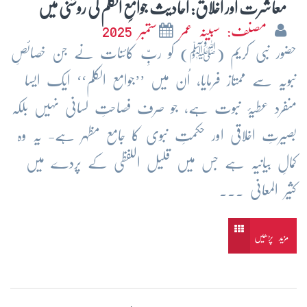
معاشرت اور اخلاق: احادیث جوامعِ الکلم کی روشنی میں
مصنف: سبینہ عمر
ستمبر 2025
حضور نبی کریم (ﷺ) کو ربِّ کائنات نے جن خصائصِ
نبویہ سے ممتاز فرمایا، اُن میں ’’جوامع الکلم‘‘ ایک ایسا
منفرد عطیۂ نبوت ہے، جو صرف فصاحتِ لسانی نہیں بلکہ
بصیرتِ اخلاقی اور حکمتِ نبوی کا جامع مظہر ہے- یہ وہ
کمالِ بیانیہ ہے جس میں قلیل اللفظی کے پردے میں
کثیر المعانی ...
مزید پڑھیں