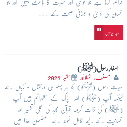
فراہم کرنا ہے جو خوشی اور مسرت کا باعث بنیں اور جو
انسان کی ذہنی و جسمانی صحت کے ...
مزید پڑھیں
اسفارِ رسول(ﷺ)
مصنف: شہلانور
ستمبر 2024
سیرت رسول (ﷺ) کا ہر پہلو ہی درخشاں و تاباں ہے
کیونکہ آپ (ﷺ) اللہ پاک کے مظہراتم ہیں آپ
(ﷺ) کی ذات کریمہ قرآن مجید کی عملی تفسیر اور
انسانیت کے لیے کامل نمونہ ہے- مضمون ھٰذا میں