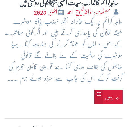
سائبرکرائم کا تدارک: سیرت النبیﷺ کی روشنی میں
مصنف: ڈاکٹرلئیق احمد
اکتوبر 2023
سائبر کرائم پر ایک طائرانہ نظر: تہذیب یافتہ معاشرے
ہمیشہ قانون کی پاسداری کرتے ہیں اور اگر کوئی معاشرے
کے امن و امان کو سبوتاژ کرنے کی جسارت کرتا ہےیا
معاشرے کی سالمیت کے لئے بنائے گئے قانونی
ضابطوں کی خلاف ورزی کرتا ہے تو وہی قانون مجرم کی
گرفت کرکے اس کی جانب سے سرزد ہوئے جرم ...
مزید پڑھیں