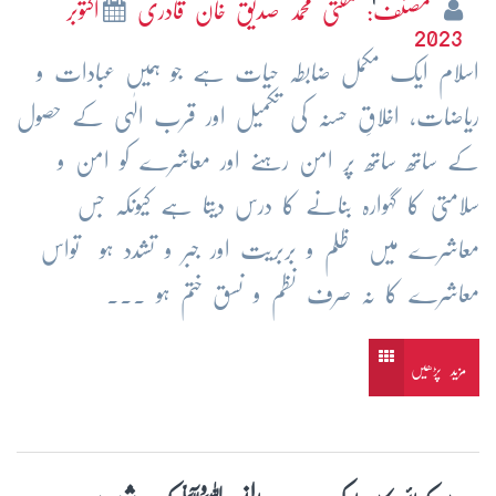
مصنف: مفتی محمد صدیق خان قادری
اکتوبر
2023
اسلام ایک مکمل ضابطہ حیات ہے جو ہمیں عبادات و
ریاضات، اخلاقِ حسنہ کی تکمیل اور قرب الٰہی کے حصول
کے ساتھ ساتھ پر امن رہنے اور معاشرے کو امن و
سلامتی کا گہوارہ بنانے کا درس دیتا ہے کیونکہ جس
معاشرے میں ظلم و بربریت اور جبر و تشدد ہو تواس
معاشرے کا نہ صرف نظم و نسق ختم ہو ...
مزید پڑھیں