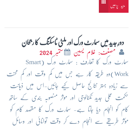
مزید پڑھیں
دورِ جدید میں سمارٹ ورک اور ملٹی ٹاسکنگ کا رجحان
مصنف: غلام یٰسین
ستمبر 2024
سمارٹ ورک کا تعارف : سمارٹ ورک (Smart
Work)وہ طریقہ کار ہے جس میں کم وقت اور کم محنت
سے زیادہ بہتر نتائج حاصل کیے جائیں-اس میں ذہانت
حکمت عملی جدید ٹکنالوجی اور موثر منصوبہ بندی کے ساتھ
کام کو انجام دیا جاتا ہے- سمارٹ ورک کا مقصد کام کو
مؤثر طریقے سے انجام دے کر وقت توانائی اور وسائل