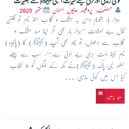
قومی زندگی اور ترقی کیلئےسیرت النبیﷺ سے بصیرت
مصنف: پروفیسر ہمایوں احسان
ستمبر 2025
ہزار بار بشویم دہن بہ مشک و گلاب ہنوز نامِ تو گفتن
کمال بے ادبیست ’’ہزار بار بھی اگر اپنا منہ مشک و
گلاب سے دھوؤں، تو پھر بھی آپ (ﷺ) کا (پاکیزہ)
نام لینا بہت بڑی بے ادبی ہے!‘‘- سب سے پہلے
حضور نبی پاک (ﷺ)نے مکہ کے لوگوں کو جو خطاب
کیا اس میں کوئی مذہبی ...
مزید پڑھیں