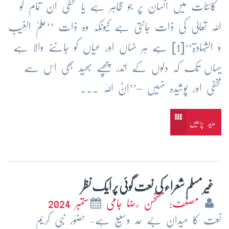
کائنات میں انسان پر جو ظاہر ہے یا مخفی ان تمام کو
اللہ تعالی کی ذات جانتی ہے کیونکہ وہ ذات ’’عٰلِمُ الْغَیْبِ
وَ الشَّہَادَۃِ‘‘[1] ہے ہر نہاں اور عیاں کو جاننے والا ہے
یہاں تک کہ دلوں کے اندر چھپے بھید بھی اس سے
مخفی اور پوشیدہ نہیں –’’اِنَّ اللہَ ...
مزید پڑھیں
غیر مسلم شعراء کی نعت گوئی پر ایک نظر
مصنف: مستحسن رضا جامی
ستمبر 2024
نعت کا میدان بے حد وسیع ہے- حضور نبی کریم