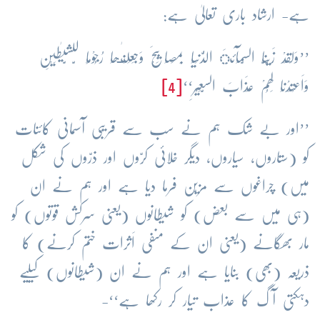
ہے- ارشاد باری تعالیٰ ہے:
’’وَلَقَدْ زَیَّنَّا السَّمَآئَ الدُّنْیَا بِمَصَابِیْحَ وَجَعَلْنٰـھَا رُجُوْمًا لِّلشَّیٰطِیْنِ
وَاَعْتَدْنَا لَھُمْ عَذَابَ السَّعِیْرِ‘‘
[4]
’’اور بے شک ہم نے سب سے قریبی آسمانی کائنات
کو (ستاروں، سیاروں، دیگر خلائی کرّوں اور ذرّوں کی شکل
میں) چراغوں سے مزیّن فرما دیا ہے اور ہم نے ان
(ہی میں سے بعض) کو شیطانوں (یعنی سرکش قوتوں) کو
مار بھگانے (یعنی ان کے منفی اَثرات ختم کرنے) کا
ذریعہ (بھی) بنایا ہے اور ہم نے ان (شیطانوں) کیلیے
دہکتی آگ کا عذاب تیار کر رکھا ہے‘‘-