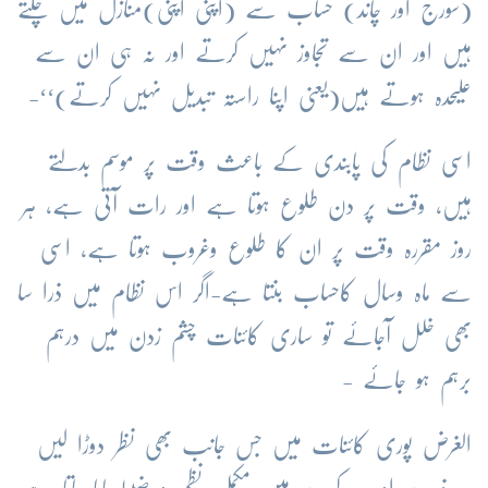
(سورج اور چاند) حساب سے (اپنی اپنی)منازل میں چلتے
ہیں اور ان سے تجاوز نہیں کرتے اور نہ ہی ان سے
علیحدہ ہوتے ہیں(یعنی اپنا راستہ تبدیل نہیں کرتے)‘‘-
اسی نظام کی پابندی کے باعث وقت پر موسم بدلتے
ہیں، وقت پر دن طلوع ہوتا ہے اور رات آتی ہے، ہر
روز مقررہ وقت پر ان کا طلوع وغروب ہوتا ہے، اسی
سے ماہ وسال کاحساب بنتا ہے-اگر اس نظام میں ذرا سا
بھی خلل آجائے تو ساری کائنات چشم زدن میں درہم
برہم ہو جائے -
الغرض پوری کائنات میں جس جانب بھی نظر دوڑا لیں