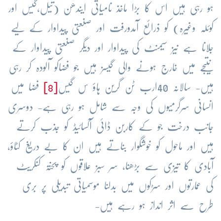
ہو رہی ہیں اس کا بڑا ماخذ نامیاتی ایندھن (تیل،گیس اور
کوئلہ وغیرہ) کو ذرائع آمدورفت اور صنعتی پیداوار کے لیے
جلانا ہے نیز سیمنٹ کی پیداوار اور دیگر صنعتی پیداوار کے
نتیجے میں خارج ہونے والی گیسز ہیں جو فضاکو آلودہ کر رہی
ہیں- سالانہ
40
ارب ٹن گرین ہاؤ س گیس
[8]
فضا میں
انسانی سرگرمیوں کی وجہ سے شامل ہو رہی ہے- دوسری
جانب درخت جو کے کاربن ڈائی آکسائیڈ کو جذب کرتے
ہیں اور ماحول کو خوشگوار بناتے ہیں ان کا بے دریغ کٹاؤ،
آبادی کا تیزی سے بڑھنا، سر سبز علاقوں کو پختہ کنکریٹ
کی عمارتوں اور سڑکوں میں بدلنا موسمیاتی تبدیلی پر بری
طرح سے اثر انداز ہو رہے ہیں-