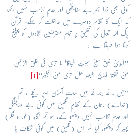
کوئی بھی ذرا بھر بے ضابطگی اور عدمِ تناسب نہیں رکھا
کہ ایک کا نظام دوسرے میں مداخلت کر سکے- قرآن
پاک اللہ تعالی کی تخلیق پر تمام معترضین نقادوں کو چیلنج
کرتا ہوا فرماتا ہے :
ط
’’اَلَّذِیْ خَلَقَ سَبْعَ سَمٰوٰتٍ طِبَاقًا
مَا تَرٰی فِیْ خَلْقِ الرَّحْمٰنِ
ط
مِنْ تَفٰوُتٍ
فَارْجِعِ الْبَصَرَ ھَلْ تَرٰی مِنْ فُطُوْرٍ‘‘
[1]
’’جس نے بنائے ہیں سات آسمان اوپر نیچے ، تم
(خدائے) رحمان کے نظامِ تخلیق میں کوئی بے ضابطگی
اور عدمِ تناسب نہیں دیکھو گے، سو تم نگاہِ (غور و فکر)
پھیر کر دیکھو، کیا تم اس (تخلیق) میں کوئی شگاف یا