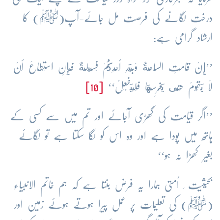
درخت لگانے کی فرصت مل جائے-آپ(ﷺ) کا
ارشاد گرامی ہے:
’’إِنْ قَامَتِ السَّاعَةُ وَبِيَدِ أَحَدِكُمْ فَسِيلَةٌ فَإِنِ اسْتَطَاعَ أَنْ
لاَ يَقُومَ حَتَّى يَغْرِسَهَا فَلْيَفْعَلْ‘‘
[10]
’’اگر قیامت کی گھڑی آجائے اور تم میں سے کسی کے
ہاتھ میں پودا ہے اور وہ اس کو لگا سکتا ہے تو لگائے
بغیر کھڑا نہ ہو‘‘
بحیثیت ِ اُمتی ہمارا یہ فرض بنتا ہے کہ ہم خاتم الانبیاء
(ﷺ) کی تعلیمات پر عمل پیرا ہوتے ہوئے زمین اور