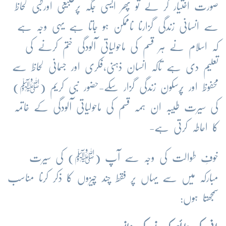
صورت اختیار کر لے تو پھر ایسی جگہ پرطبیعی اورطبی لحاظ
سے انسانی زندگی گزارنا ناممکن ہو جاتا ہے یہی وجہ ہے
کہ اسلام نے ہر قسم کی ماحولیاتی آلودگی ختم کرنے کی
تعلیم دی ہے تاکہ انسان ذہنی،فکری اور جسمانی لحاظ سے
محفوظ اور پُرسکون زندگی گزار سکے-حضور نبی کریم (ﷺ)
کی سیرت طیبہ ان ہمہ قسم کی ماحولیاتی آلودگی کے خاتمہ
کا احاطہ کرتی ہے-
خوفِ طوالت کی وجہ سے آپ
(
ﷺ
)
کی سیرت
مبارکہ میں سے یہاں پر فقط چند چیزوں کا ذکر کرنا مناسب
سمجھتا ہوں: