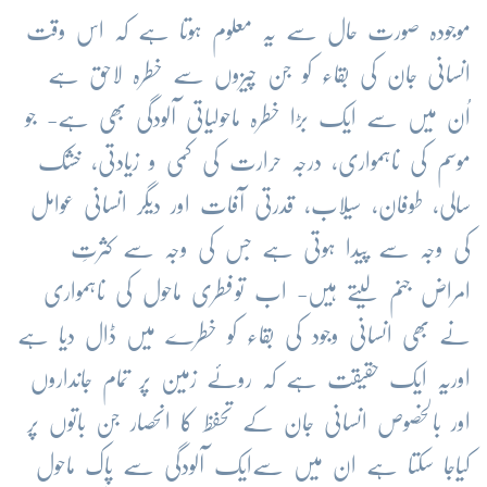
موجودہ صورت حال سے یہ معلوم ہوتا ہے کہ اس وقت
انسانی جان کی بقاء کو جن چیزوں سے خطرہ لاحق ہے
اُن میں سے ایک بڑا خطرہ ماحولیاتی آلودگی بھی ہے- جو
موسم کی ناہمواری، درجہ حرارت کی کمی و زیادتی، خشک
سالی، طوفان، سیلاب، قدرتی آفات اور دیگر انسانی عوامل
کی وجہ سے پیدا ہوتی ہے جس کی وجہ سے کثرتِ
امراض جنم لیتے ہیں- اب توفطری ماحول کی ناہمواری
نے بھی انسانی وجود کی بقاء کو خطرے میں ڈال دیا ہے
اوریہ ایک حقیقت ہے کہ روئے زمین پر تمام جانداروں
اور بالخصوص انسانی جان کے تحفظ کا انحصار جن باتوں پر
کیاجا سکتا ہے ان میں سےایک آلودگی سے پاک ماحول