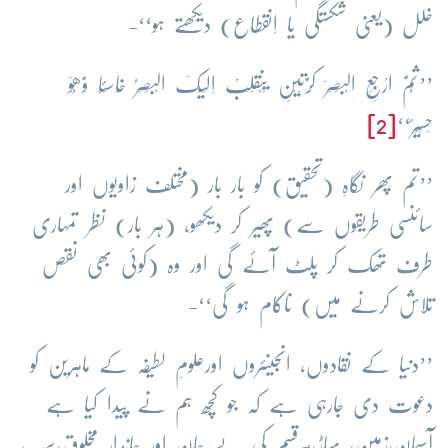
خلل (یعنی شکستگی یا اِنقطاع) دیکھتے ہو‘‘-
’’ثُمَّ ارْجِعِ الْبَصَرَ کَرَّتَیْنِ یَنْقَلِبْ اِلَیْکَ الْبَصَرُ خَاسِئًا وَّھُوَ
حَسِیْرٌ‘‘
[2]
’’تم پھر نگاہِ (تحقیق) کو بار بار (مختلف زاویوں اور
سائنسی طریقوں سے) پھیر کر دیکھو، (ہر بار) نظر تمہاری
طرف تھک کر پلٹ آئے گی اور وہ (کوئی بھی نقص
تلاش کرنے میں) ناکام ہو گی‘‘-
’’دنیا کے نقادوں، انجینئروں اورعلومِ لطیفہ کے ماہرین کو
دعوت دی جارہی ہے کہ جو کچھ ہم نے پیدا کیا ہے
آسمان،زمین، پہاڑ،ہرقسم کی بے جان اور جاندار مخلوق،سب