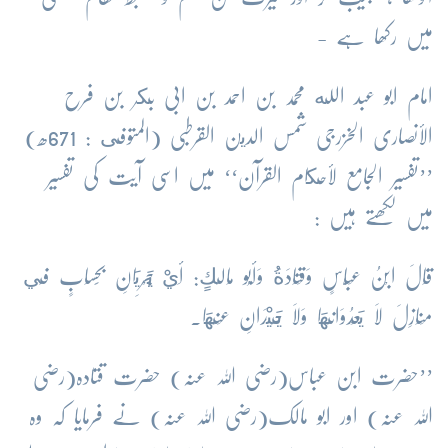
میں رکھا ہے -
امام ابو عبد الله محمد بن احمد بن ابی بكر بن فرح
الأنصاری الخزرجی شمس الدين القرطبی (المتوفى : 671ھ)
’’تفسیر الجامع لأحكام القرآن‘‘ میں اسی آیت کی تفسیر
میں لکھتے ہیں :
قَالَ ابْنُ عَبَّاسٍ وَقَتَادَةُ وَأَبُو مَالِكٍ: أَيْ يَجْرِيَانِ بِحِسَابٍ فِي
مَنَازِلَ لَا يَعْدُوَانِهَا وَلَا يَحِيْدَانِ عَنْهَا.
’’حضرت ابن عباس(رضی اللہ عنہ) حضرت قتادہ(رضی
اللہ عنہ) اور ابو مالک(رضی اللہ عنہ) نے فرمایا کہ وہ