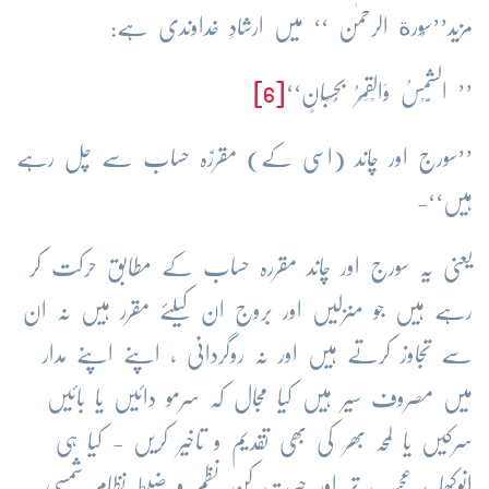
مزید’’سُورة الرحمٰن ‘‘ میں ارشادِ خداوندی ہے:
’’ الشَّمْسُ وَالْقَمَرُ بِحُسْبَانٍ‘‘
[6]
’’سورج اور چاند (اسی کے) مقررّہ حساب سے چل رہے
ہیں‘‘-
یعنی یہ سورج اور چاند مقررہ حساب کے مطابق حرکت کر
رہے ہیں جو منزلیں اور بروج ان کیلئے مقرر ہیں نہ ان
سے تجاوز کرتے ہیں اور نہ روگردانی ، اپنے اپنے مدار
میں مصروف سیر ہیں کیا مجال کہ سرمو دائیں یا بائیں
سرکیں یا لمحہ بھر کی بھی تقدیم و تاخیر کریں - کیا ہی
انوکھا ، عجیب تر اور حیرت کن نظم و ضبط نظام شمسی