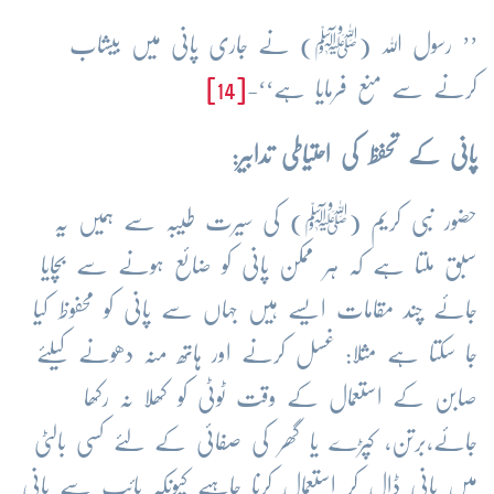
’’ رسول اللہ (
ﷺ
) نے جاری پانی میں بیشاب
کرنے سے منع فرمایا ہے‘‘-
[14]
پانی کے تحفظ کی احتیاطی تدابیر:
حضور نبی کریم (
ﷺ
) کی سیرت طیبہ سے ہمیں یہ
سبق ملتا ہے کہ ہر ممکن پانی کو ضائع ہونے سے بچایا
جائے چند مقامات ایسے ہیں جہاں سے پانی کو محفوظ کیا
جا سکتا ہے مثلا: غسل کرنے اور ہاتھ منہ دھونے کیلئے
صابن کے استعمال کے وقت ٹوٹی کو کھلا نہ رکھا
جائے،برتن، کپڑے یا گھر کی صفائی کے لئے کسی بالٹی
میں پانی ڈال کر استعمال کرنا چاہیے کیونکہ پائپ سے پانی