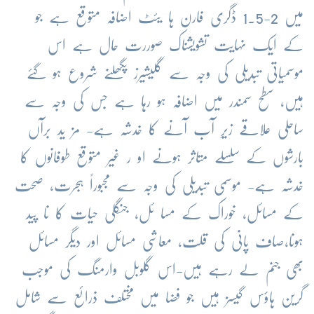
میں 2-1.5 ڈگری فارن ہا یئٹ اضافہ متوقع ہے جو
کے ایک نہایت تشویشناک صوررت حال ہے اس
موسمیاتی تبدیلی کی وجہ سے گلیشیرز پگھلنے شروع ہو گئے
ہیں، سطح سمندر میں اضافہ ہو رہا ہے جس کی وجہ سے
ساحلی علاقے زیرِ آب آنے کا خدشہ ہے- مز ید برآں
بارشوں کے سلسلے متاثر ہونے او ر غیر متوقع طوفانوں کا
خدشہ ہے- موسمی تبدیلی کی وجہ سے مجبوراً ہجرت، صحت
کے مسائل، خوراک کے مسا ئل، جنگلی حیات کا نا پید
ہونا،صاف پانی کی قلت، معاشی مسائل اور دیگر مسائل
بھی جنم لے رہے ہیں-اس گلوبل وارمنگ کی موجب
گرین ہاؤس گیسز ہیں جو فضا میں مختلف ذرائع سے شامل