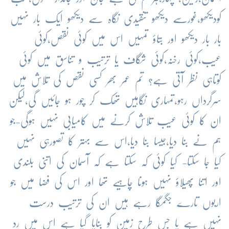
کودیکھو،غورسے دیکھو تنقیدی نگاہ سے دیکھو ایک بار نہیں
بار بار دیکھو اور بتاؤ تمہیں اس میں کوئی نقص،کوئی
عیب،کوئی رخنہ،کوئی شگاف یا ترتیب و تناسق میں کوئی
کوتاہی نظر آتی ہے؟ تم عمر بھر کسی نقص کی تلاش میں
سرگرداں رہو،تمہاری نگاہیں تھک کر چور ہو جائیں گی،لیکن
ان کا کوئی عیب تلاش کرنے میں کامیابی نہیں ہوگی-جو
ہم نے بنا دیا،جیسا بنا دیا،اس سے بہتر کا تصورہی نہیں
کیا جا سکتا- کیا کوئی کَہ سکتا ہے کہ آسمان کی اتنی بلندی
اور اتنا پھیلاؤ نہیں ہونا چاہیے تھا اور اس کی فضا میں جو
اربوں تارے جگمگا رہے ہیں ان کی ترتیب درست
نہیں ہے یا جس طرح زمین کو بنایا گیا ہے اس میں رد