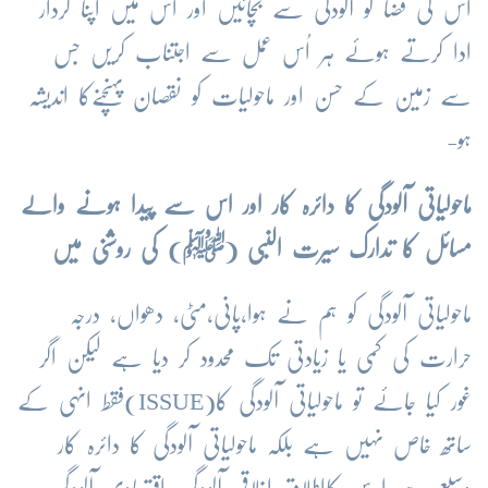
اس کی فضا کو آلودگی سے بچائیں اور اس میں اپنا کردار
ادا کرتے ہوئے ہر اُس عمل سے اجتناب کریں جس
سے زمین کے حسن اور ماحولیات کو نقصان پہنچنےکا اندیشہ
ہو-
ماحولیاتی آلودگی کا دائرہ کار اور اس سے پیدا ہونے والے
مسائل کا تدارک سیرت النبی (ﷺ) کی روشنی میں
ماحولیاتی آلودگی کو ہم نے ہوا،پانی،مٹی، دھواں، درجہ
حرارت کی کمی یا زیادتی تک محدود کر دیا ہے لیکن اگر
غور کیا جائے تو ماحولیاتی آلودگی کا(
ISSUE
)فقط انہی کے
ساتھ خاص نہیں ہے بلکہ ماحولیاتی آلودگی کا دائرہ کار