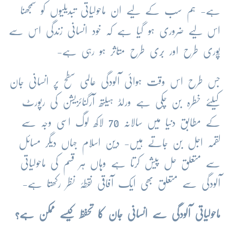
ہے- ہم سب کے لیے ان ماحولیاتی تبدیلیوں کو سمجھنا
اس لیے ضروری ہو گیا ہے کہ خود انسانی زندگی اس سے
پُوری طرح اور بُری طرح متاثر ہو رہی ہے-
جس طرح اس وقت ہوائی آلودگی عالمی سطح پر انسانی جان
کیلئے خطرہ بن چکی ہے ورلڈ ہیلتھ آرگنائزیشن کی رپورٹ
کے مطابق دنیا میں سالانہ 70 لاکھ لوگ اسی وجہ سے
لقمہ اجل بن جاتے ہیں- دین اسلام جہاں دیگر مسائل
سے متعلق حل پیش کرتا ہے وہاں ہر قسم کی ماحولیاتی
آلودگی سے متعلق بھی ایک آفاقی نقطۂ نظر رکھتا ہے-
ماحولیاتی آلودگی سے انسانی جان کا تحفظ کیسے ممکن ہے؟