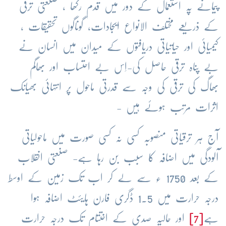
پیمانے پہ استعمال کے دور میں قدم رکھا ، صنعتی ترقی
کے ذریعے مختلف الانواع ایجادات، گوناگوں تحقیقات ،
کیمیائی اور حیاتیاتی دریافتوں کے میدان میں انسان نے
بے پناہ ترقی حاصل کی-اِس بے احتساب اور بھاگم
بھاگ کی ترقی کی وجہ سے قدرتی ماحول پر انتہائی بھیانک
اثرات مرتب ہوئے ہیں -
آج ہر ترقیاتی منصوبہ کسی نہ کسی صورت میں ماحولیاتی
آلودگی میں اضافہ کا سبب بن رہا ہے- صنعتی انقلاب
کے بعد 1750 ء سے لے کر اب تک زمین کے اوسط
درجہ حرارت میں 1.5 ڈگری فارن ہایئٹ اضافہ ہوا
ہے
[7]
اور حالیہ صدی کے اختتام تک درجہ حرارت