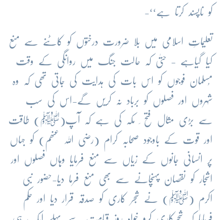
کو ناپسند کرتا ہے‘‘-
تعلیماتِ اسلامی میں بلا ضرورت درختوں کو کاٹنے سے منع
کیا گیاہے - حتیٰ کہ حالت جنگ میں روانگی کے وقت
مُسلمان فوجوں کو اس بات کی ہدایت کی جاتی تھی کہ وہ
شہروں اور فصلوں کو برباد نہ کریں گے-اس کی سب
سے بڑی مثال فتح ِ مکہ کی ہے کہ آپ(ﷺ) طاقت
اور قوت کے باوجود صحابہ کرام (رضی اللہ عنھم) کو جہاں
پر انسانی جانوں کے زیاں سے منع فرمایا وہاں فصلوں اور
اشجار کو نقصان پہنچانے سے بھی منع فرما دیا-حضور نبی
اکرم (ﷺ) نے شجر کاری کو صدقہ قرار دیا اور حکم
فرمایا کہ شجرکاری کرو خواہ روز قیامت سے پہلے ایک ہی