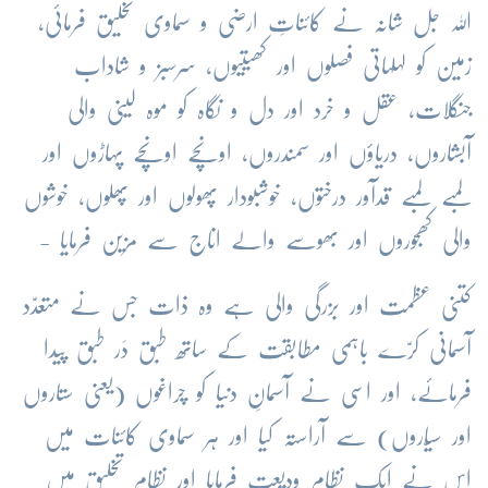
اللہ جل شانہ نے کائناتِ ارضی و سماوی تخلیق فرمائی،
زمین کو لہلہاتی فصلوں اور کھیتیوں، سرسبز و شاداب
جنگلات، عقل و خرد اور دل و نگاہ کو موہ لینی والی
آبشاروں، دریاؤں اور سمندروں، اونچے اونچے پہاڑوں اور
لمبے لمبے قدآور درختوں، خوشبودار پھولوں اور پھلوں، خوشوں
والی کھجوروں اور بھوسے والے اناج سے مزین فرمایا -
کتنی عظمت اور بزرگی والی ہے وہ ذات جس نے متعدّد
آسمانی کرّے باہمی مطابقت کے ساتھ طبق دَر طبق پیدا
فرمائے، اور اسی نے آسمانِ دنیا کو چراغوں (یعنی ستاروں
اور سیّاروں) سے آراستہ کیا اور ہر سماوی کائنات میں
اس نے ایک نظام ودیعت فرمایا اور نظامِ تخلیق میں