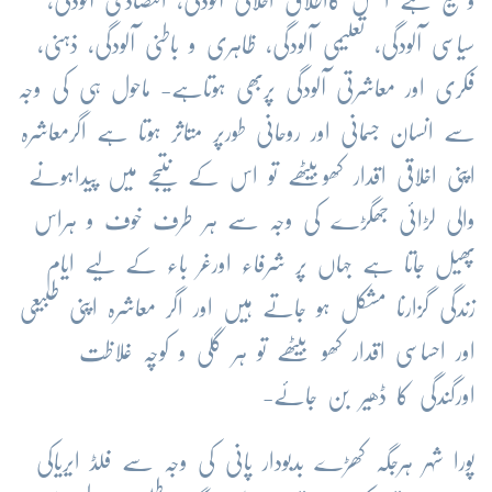
وسیع ہے ا س کااطلاق اخلاقی آلودگی، اقتصادی آلودگی،
سیاسی آلودگی، تعلیمی آلودگی، ظاہری و باطنی آلودگی، ذہنی،
فکری اور معاشرتی آلودگی پربھی ہوتاہے- ماحول ہی کی وجہ
سے انسان جسمانی اور روحانی طورپر متاثر ہوتا ہے اگرمعاشرہ
اپنی اخلاقی اقدار کھوبیٹھے تو اس کے نتیجے میں پیداہونے
والی لڑائی جھگڑے کی وجہ سے ہر طرف خوف و ہراس
پھیل جاتا ہے جہاں پر شرفاء اورغر باء کے لیے ایام
زندگی گزارنا مشکل ہو جاتے ہیں اور اگر معاشرہ اپنی طبیعی
اور احساسی اقدار کھو بیٹھے تو ہر گلی و کوچہ غلاظت
اورگندگی کا ڈھیر بن جائے-
پورا شہر ہرجگہ کھڑے بدبودار پانی کی وجہ سے فلڈ ایریاکی