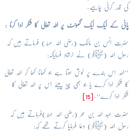
کی قدر کرنی چاہیے-
پانی کے ایک ایک گھونٹ پر اللہ تعالی کا شکر ادا کرنا :
حضرت انس بن مالک (رضی اللہ عنہ) فرماتے ہیں کہ
رسول اللہ (
ﷺ
) نے ارشاد فرمایاکہ:
’’اللہ اس بندے پر خوش ہوتا ہے جو کھانا کھا کر اللہ تعالیٰ
کا شکر ادا کرے یا جو بھی چیز پیئے اس پر اللہ تعالیٰ کا
شکر ادا کرے‘‘-
[15]
حضرت عبد اللہ بن عمر (رضی اللہ عنہ)فرماتے ہیں کہ
رسول اللہ (
ﷺ
) دعا فرمایا کرتے تھے کہ: