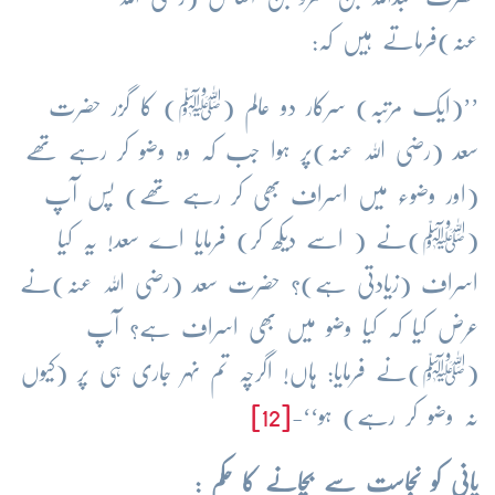
عنہ)
فرماتے ہیں کہ:
’’(ایک مرتبہ) سرکار دو عالم (ﷺ) کا گزر حضرت
سعد (رضی اللہ عنہ)پر ہوا جب کہ وہ وضو کر رہے تھے
(اور وضوء میں اسراف بھی کر رہے تھے) پس آپ
(ﷺ)نے ( اسے دیکھ کر) فرمایا اے سعد! یہ کیا
اسراف (زیادتی ہے)؟ حضرت سعد (رضی اللہ عنہ)نے
عرض کیا کہ کیا وضو میں بھی اسراف ہے؟ آپ
(ﷺ)نے فرمایا: ہاں! اگرچہ تم نہر جاری ہی پر (کیوں
نہ وضو کر رہے) ہو‘‘-
[12]
پانی کو نجاست سے بچانے کا حکم :