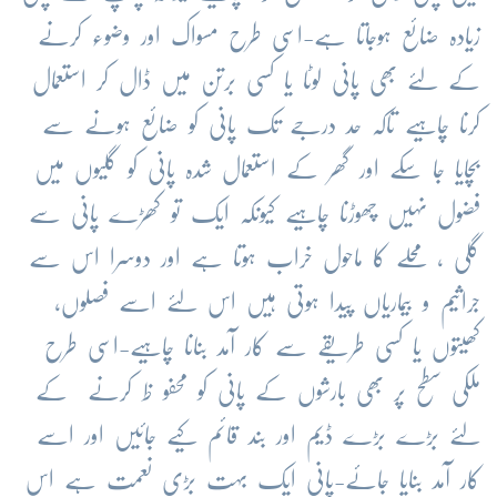
زیادہ ضائع ہوجاتا ہے-اسی طرح مسواک اور وضوء کرنے
کے لئے بھی پانی لوٹا یا کسی برتن میں ڈال کر استعمال
کرنا چاہیے تاکہ حد درجے تک پانی کو ضائع ہونے سے
بچایا جا سکے اور گھر کے استعمال شدہ پانی کو گلیوں میں
فضول نہیں چھوڑنا چاہیے کیونکہ ایک تو کھڑے پانی سے
گلی ، محلے کا ماحول خراب ہوتا ہے اور دوسرا اس سے
جراثیم و بیماریاں پیدا ہوتی ہیں اس لئے اسے فصلوں،
کھیتوں یا کسی طریقے سے کار آمد بنانا چاہیے
-
اسی طرح
ملکی سطح پر بھی بارشوں کے پانی کو محفو ظ کرنے کے
لئے بڑے بڑے ڈیم اور بند قائم کیے جائیں اور اسے
کار آمد بنایا جائے-پانی ایک بہت بڑی نعمت ہے اس