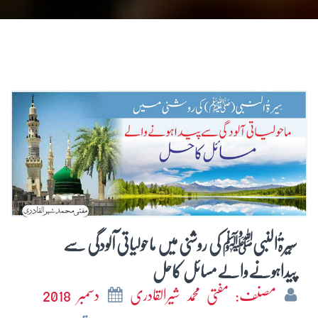
سِیرۃُالنبیﷺ کی روشنی میں ماحولیاتی آلودگی سے
پیداہونےوالےمسائل کاحل
مصنف: مفتی محمد شیرالقادری
دسمبر 2018