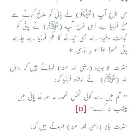
جس طرح آپ (
ﷺ
) نے پانی کو ضائع کرنے سے
منع فرمایا ہے اسی طرح آپ (
ﷺ
) نے پانی کو
نجاست وغیرہ سے بھی بچانے کا حکم فرمایا ہے چاہے
پانی ٹھہرا ہوا ہو یا جاری ہو-
حضرت ابو ہریرہ
(رضی اللہ عنہ)
فرماتے ہیں کہ رسول
اللہ
(
ﷺ
)
نے ارشاد فرمایا کہ:
’’ تم میں سے کوئی شخص ٹھہرے ہوئے پانی میں
پیشاب نہ کرے‘‘-
[13]
حضرت جابر (رضی اللہ عنہ) فرماتے ہیں کہ: