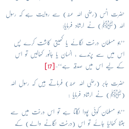
حضرت انس
(رضی اللہ عنہ)
سے روایت ہے کہ رسول
اللہ
(ﷺ)
نے ارشاد فرمایا:
’’جو مسلمان درخت لگائے یا کھیتی کاشت کرے پس
اس میں سے پرندے ، انسان یا جانور کھالیں تو اس
کے لیے اس میں صدقہ ہے‘‘-
[17]
حضرت جابر (رضی اللہ عنہ) فرماتے ہیں کہ رسول اللہ
(ﷺ) نے ارشاد فرمایا :
’’جو مسلمان کوئی پودا لگاتا ہے تو اس درخت میں سے
جتنا کھالیا جائے تو اس (درخت لگانے والے) کے