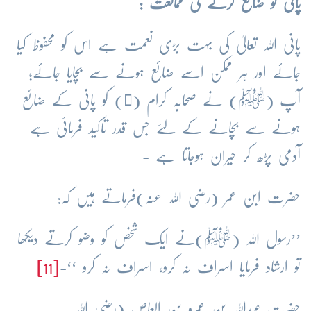
پانی کو ضائع کرنے کی ممانعت :
پانی اللہ تعالیٰ کی بہت بڑی نعمت ہے اس کو محفوظ کیا
جائے اور ہر ممکن اسے ضائع ہونے سے بچایا جائے؛
آپ (
ﷺ
) نے صحابہ کرام (﷢) کو پانی کے ضائع
ہونے سے بچانے کے لئے جس قدر تاکید فرمائی ہے
آدمی پڑھ کر حیران ہوجاتا ہے -
حضرت ابن عمر (رضی اللہ عنہ)فرماتے ہیں کہ:
’’رسول اللہ (ﷺ)نے ایک شخص کو وضو کرتے دیکھا
تو ارشاد فرمایا اسراف نہ کرو، اسراف نہ کرو ‘‘-
[11]
حضرت عبداللہ بن عمرو بن العاص
(رضی اللہ