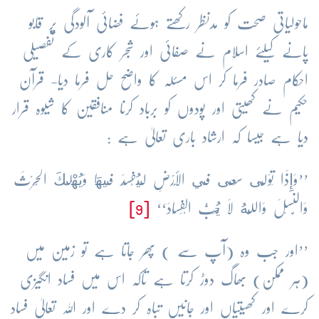
ماحولیاتی صحت کو مدنظر رکھتے ہوئے فضائی آلودگی پر قابو
پانے کیلئے اسلام نے صفائی اور شجر کاری کے تفصیلی
احکام صادر فرما کر اس مسئلہ کا واضح حل فرما دیا- قرآن
حکیم نے کھیتی اور پودوں کو برباد کرنا منافقین کا شیوہ قرار
دیا ہے جیسا کہ ارشاد باری تعالیٰ ہے :
’’وَإِذَا تَوَلَّى سَعَى فِي الْأَرْضِ لِيُفْسِدَ فِيهَا وَيُهْلِكَ الْحَرْثَ
وَالنَّسْلَ وَاللَّهُ لَا يُحِبُّ الْفَسَادَ‘‘
[9]
’’اور جب وہ (آپ سے ) پھر جاتا ہے تو زمین میں
(ہر ممکن) بھاگ دوڑ کرتا ہے تاکہ اس میں فساد انگیزی
کرے اور کھیتیاں اور جانیں تباہ کر دے اور اللہ تعالیٰ فساد