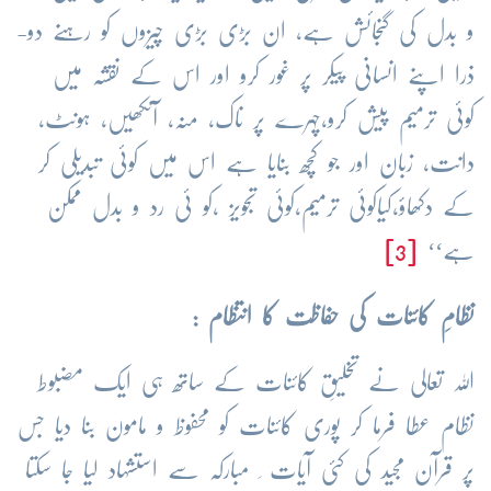
و بدل کی گنجائش ہے، ان بڑی بڑی چیزوں کو رہنے دو-
ذرا اپنے انسانی پیکر پر غور کرو اور اس کے نقشہ میں
کوئی ترمیم پیش کرو،چہرے پر ناک، منہ، آنکھیں، ہونٹ،
دانت، زبان اور جو کچھ بنایا ہے اس میں کوئی تبدیلی کر
کے دکھاؤ،کیاکوئی ترمیم،کوئی تجویز ،کو ئی رد و بدل ممکن
ہے‘‘
[3]
نظامِ کائنات کی حفاظت کا انتظام :
اللہ تعالی نے تخلیقِ کائنات کے ساتھ ہی ایک مضبوط
نظام عطا فرما کر پوری کائنات کو محفوظ و مامون بنا دیا جس
پر قرآن مجید کی کئی آیات ِ مبارکہ سے استشہاد لیا جا سکتا