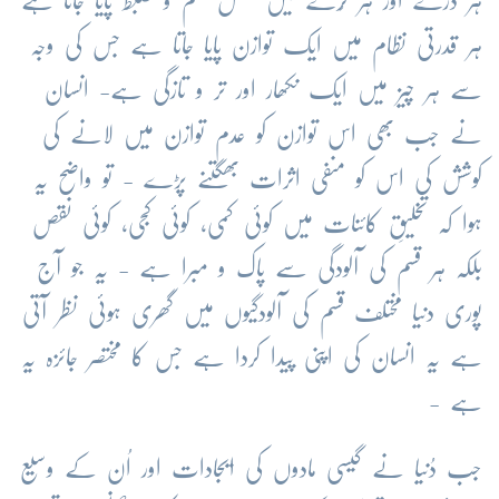
ہر ذرے اور ہر کُرے میں مکمل نظم و ضبط پایا جاتا ہے
ہر قدرتی نظام میں ایک توازن پایا جاتا ہے جس کی وجہ
سے ہر چیز میں ایک نکھار اور تر و تازگی ہے- انسان
نے جب بھی اس توازن کو عدم توازن میں لانے کی
کوشش کی اس کو منفی اثرات بھگتنے پڑے - تو واضح یہ
ہوا کہ تخلیقِ کائنات میں کوئی کمی، کوئی کجی، کوئی نقص
بلکہ ہر قسم کی آلودگی سے پاک و مبرا ہے - یہ جو آج
پوری دنیا مختلف قسم کی آلودگیوں میں گھری ہوئی نظر آتی
ہے یہ انسان کی اپنی پیدا کردا ہے جس کا مختصر جائزہ یہ
ہے -
جب دُنیا نے گیسی مادوں کی ایجادات اور اُن کے وسیع