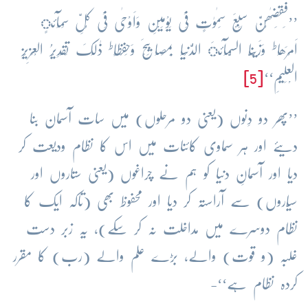
’’فَقَضٰھُنَّ سَبْعَ سَمٰوٰتٍ فِیْ یَوْمَیْنِ وَاَوْحٰی فِیْ کُلِّ سَمَآئٍ
ط
ط
اَمْرَھَا
وَزَیَّنَّا السَّمَآئَ الدُّنْیَا بِمَصَابِیْحَ وَحِفْظًا
ذٰلِکَ تَقْدِیْرُ الْعَزِیْزِ
الْعَلِیْمِ‘‘
[5]
’’پھر دو دِنوں (یعنی دو مرحلوں) میں سات آسمان بنا
دیئے اور ہر سماوی کائنات میں اس کا نظام ودیعت کر
دیا اور آسمانِ دنیا کو ہم نے چراغوں (یعنی ستاروں اور
سیّاروں) سے آراستہ کر دیا اور محفوظ بھی (تاکہ ایک کا
نظام دوسرے میں مداخلت نہ کر سکے)، یہ زبر دست
غلبہ (و قوت) والے، بڑے علم والے (رب) کا مقرر
کردہ نظام ہے‘‘-