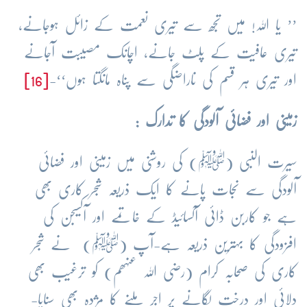
’’ یا اللہ! میں تجھ سے تیری نعمت کے زائل ہوجانے،
تیری عافیت کے پلٹ جانے، اچانک مصیبت آجانے
اور تیری ہر قسم کی ناراضگی سے پناہ مانگتا ہوں‘‘-
[16]
زمینی اور فضائی آلودگی کا تدارک :
سیرت النبی
(
ﷺ
)
کی روشنی میں زمینی اور فضائی
آلودگی سے نجات پانے کا ایک ذریعہ شجر کاری بھی
ہے جو کاربن ڈائی آکسائیڈ کے خاتمے اور آکسیجن کی
افزودگی کا بہترین ذریعہ ہے-آپ
(
ﷺ
)
نے شجر
کاری کی صحابہ کرام (رضی اللہ عنہھم) کو ترغیب بھی
دلائی اور درخت لگانے پر اجر ملنے کا مژدہ بھی سنایا-