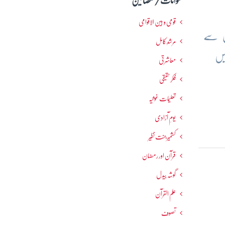
عنوانات / مضامین
قومی و بین الاقوامی
اس سے
مرشدِ کامل
یں
معاشرتی
فکرحقیقی
تعلیمات غوثیہ
یومِ آزادی
کشمیرجنت نظیر
قرآن اور رمضان
گوشہ بیدل
علم القرآن
تصوف