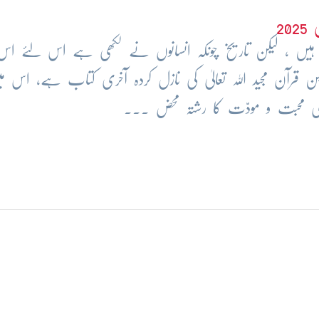
202
وتے ہیں ، لیکن تاریخ چونکہ انسانوں نے لکھی ہے اس لئے 
کن قرآن مجید اللہ تعالیٰ کی نازل کردہ آخری کتاب ہے، اس م
اری محبت و مودّت کا رشتہ محض ...