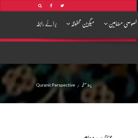
خصوصی مضامین
میگزین محفوظہ
برائے رابطہ
پہلا صفحہ
Quranic Perspective