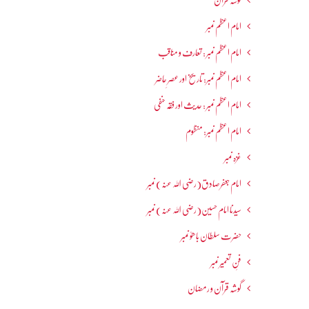
گوشہ قرآن
امام اعظم نمبر
امام اعظم نمبر : تعارف و مناقب
امام اعظم نمبر: تاریخ اور عصرِ حاضر
امام اعظم نمبر : حدیث اور فقہ حنفی
امام اعظم نمبر: منظوم
غزہ نمبر
امام جعفرصادق(رضی اللہ عنہ) نمبر
سیدنا امام حسین(رضی اللہ عنہ) نمبر
حضرت سلطان باھوؒ نمبر
فنِ تعمیر نمبر
گوشہ قرآن و رمضان