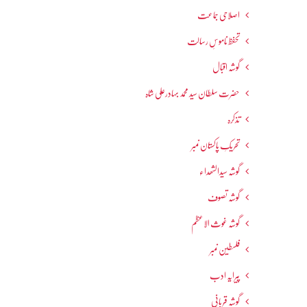
اصلاحی جماعت
تحفظ ناموسِ رسالت
گوشہ اقبال
حضرت سلطان سید محمد بہادرعلی شاہ
تذکرہ
تحریکِ پاکستان نمبر
گوشہ سیدالشھداء
گوشہ تصوف
گوشہ غوث الاعظم
فلسطین نمبر
پیرایہ ادب
گوشہ قربانی