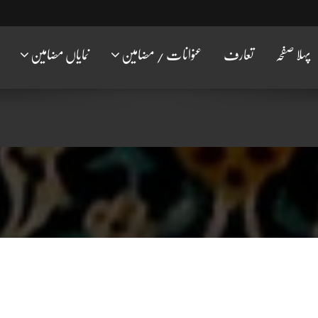
پہلا صفحہ
تعارف
عنوانات / مضامین
نمایاں مضامین