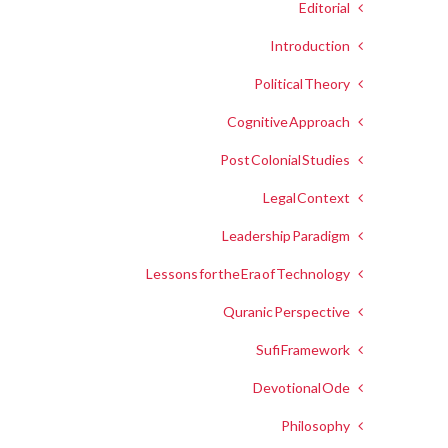
Editorial
Introduction
Political Theory
Cognitive Approach
Post Colonial Studies
Legal Context
Leadership Paradigm
Lessons for the Era of Technology
Quranic Perspective
Sufi Framework
Devotional Ode
Philosophy