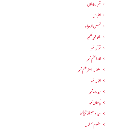
شھبازِ عارفاں
اقتباس
قصص الانبیاء
شاہ خیبر شکن
قرآن نمبر
قائداعظم نمبر
سلطان الفقر ششم نمبر
اقبال نمبر
سیرت نمبر
پاکستان نمبر
میلاد مصطفےٰﷺ
مظلوم مسلمان