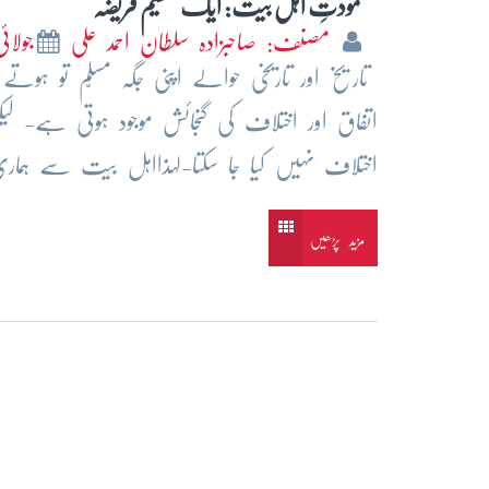
مودتِ اہل بیت: ایک عظیم فریضہ
مصنف: صاحبزادہ سلطان احمد علی
جولائی 5
تاریخ اور تاریخی حوالے اپنی جگہ مسلّم تو ہ
اتفاق اور اختلاف کی گنجائش موجود ہوتی ہے- لی
اختلاف نہیں کیا جا سکتا-لہذااہل بیت سے ہم
مزید پڑھیں