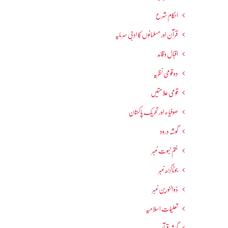
احکامِ شرع
قرآن اور مسلمانوں کا ادبی سرمایہ
اقبال و قائد
دو قومی نظریہ
قومی علامتیں
صوفیاء اور تحریک ِپاکستان
گوشہ درود
ختم نبوت نمبر
جوناگڑھ نمبر
ذوالنورین نمبر
تعلیماتِ اسلامیہ