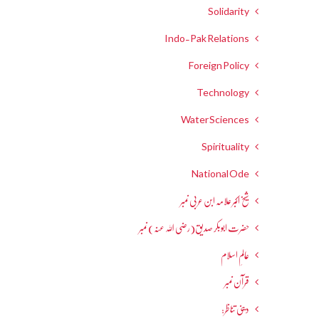
Solidarity
Indo-Pak Relations
Foreign Policy
Technology
Water Sciences
Spirituality
National Ode
شیخ اکبر علامہ ابن عربی نمبر
حضرت ابوبکر صدیق(رضی اللہ عنہ) نمبر
عالمِ اسلام
قرآن نمبر
دینی تناظر: