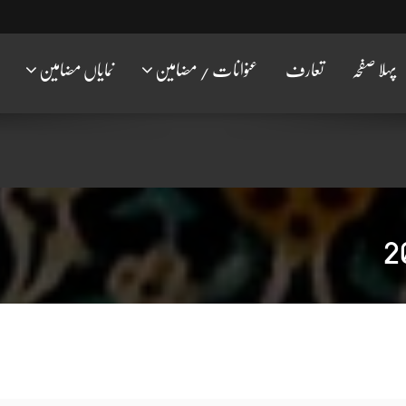
پہلا صفحہ
تعارف
عنوانات / مضامین
نمایاں مضامین