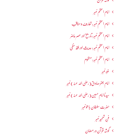
گوشہ قرآن
امام اعظم نمبر
امام اعظم نمبر : تعارف و مناقب
امام اعظم نمبر: تاریخ اور عصرِ حاضر
امام اعظم نمبر : حدیث اور فقہ حنفی
امام اعظم نمبر: منظوم
غزہ نمبر
امام جعفرصادق(رضی اللہ عنہ) نمبر
سیدنا امام حسین(رضی اللہ عنہ) نمبر
حضرت سلطان باھوؒ نمبر
فنِ تعمیر نمبر
گوشہ قرآن و رمضان