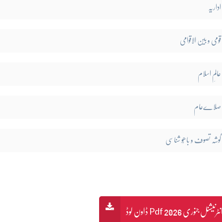
اداریہ
قومی و بین الاقوامی
عالمِ اسلام
صلاےعام
گوشہ تصوف و باھُو شناسی
 جنوری 2026 Pdf ڈاون لوڈ