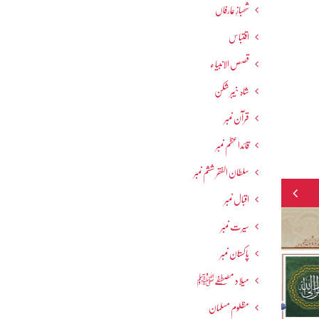
شھبازِ عارفاں
اقتباس
قصص الانبیاء
شاہ خیبر شکن
قرآن نمبر
قائداعظم نمبر
سلطان الفقر ششم نمبر
اقبال نمبر
سیرت نمبر
پاکستان نمبر
میلاد مصطفےٰﷺ
مظلوم مسلمان