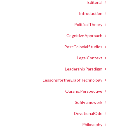
Editorial
Introduction
Political Theory
Cognitive Approach
Post Colonial Studies
Legal Context
Leadership Paradigm
Lessons for the Era of Technology
Quranic Perspective
Sufi Framework
Devotional Ode
Philosophy