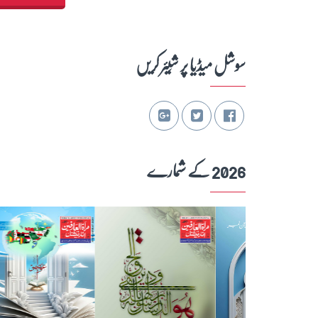
سوشل میڈیا پر شِیئر کریں
2026 کے شمارے