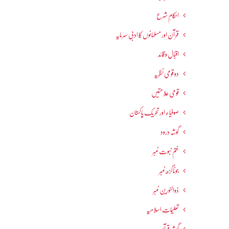
احکامِ شرع
قرآن اور مسلمانوں کا ادبی سرمایہ
اقبال و قائد
دو قومی نظریہ
قومی علامتیں
صوفیاء اور تحریک ِپاکستان
گوشہ درود
ختم نبوت نمبر
جوناگڑھ نمبر
ذوالنورین نمبر
تعلیماتِ اسلامیہ