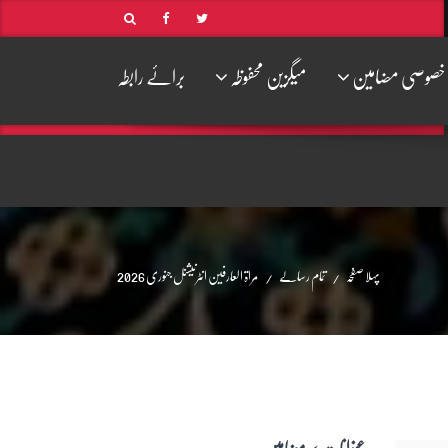
خصوصی مضامین
میگزین محفوظہ
برائے رابطہ
پہلا صفحہ
تمام رسالے
مراۃ العارفین انٹرنیشنل جنوری 2026