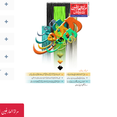
مراۃ العارفین انٹرنیشنل