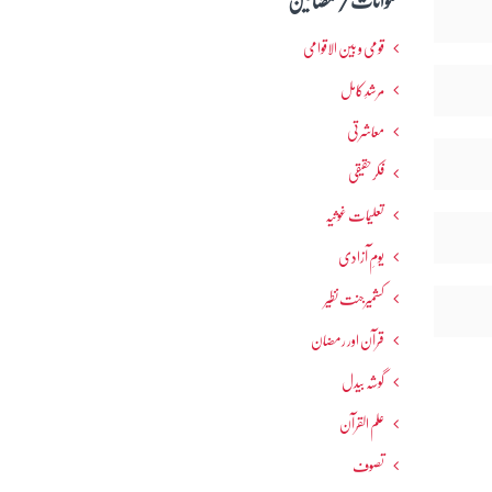
عنوانات / مضامین
قومی و بین الاقوامی
مرشدِ کامل
معاشرتی
فکرحقیقی
تعلیمات غوثیہ
یومِ آزادی
کشمیرجنت نظیر
قرآن اور رمضان
گوشہ بیدل
علم القرآن
تصوف