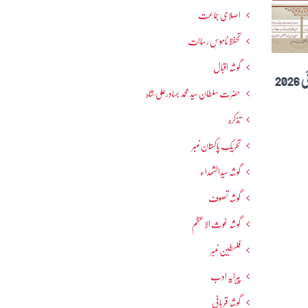
اصلاحی جماعت
تحفظ ناموسِ رسالت
گوشہ اقبال
جولائی 2026
حضرت سلطان سید محمد بہادرعلی شاہ
تذکرہ
تحریکِ پاکستان نمبر
گوشہ سیدالشھداء
گوشہ تصوف
گوشہ غوث الاعظم
فلسطین نمبر
پیرایہ ادب
گوشہ قربانی