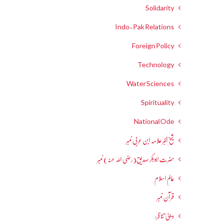
Solidarity
Indo-Pak Relations
Foreign Policy
Technology
Water Sciences
Spirituality
National Ode
شیخ اکبر علامہ ابن عربی نمبر
حضرت ابوبکر صدیق(رضی اللہ عنہ) نمبر
عالمِ اسلام
قرآن نمبر
دینی تناظر: