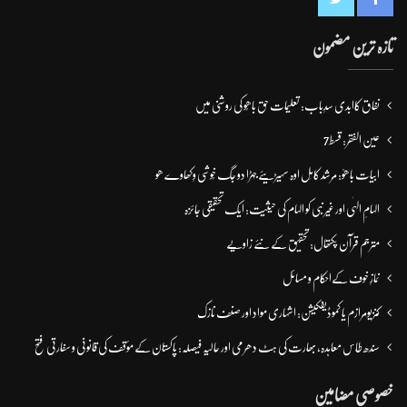
تازہ ترین مضمون
نفاق کاابدی سدِباب: تعلیمات حق باھُو کی روشنی میں
عین الفقر: قسط7
ابیات باھوؒ: مُرشد کامِل اوہ سہیڑیئے جہڑا دو جگ خُوشی وِکھاوے ھو
الہامِ الہٰی اور غیر نبی کو الہام کی حیثیت: ایک تحقیقی جائزہ
مترجم قرآن پکتھال: تحقیق کے نئے زاویے
نمازِ خوف کےاحکام و مسائل
کنزیومرازم یا کموڈیفکیشن: اشہاری مواد اور صنف نازک
سندھ طاس معاہدہ، بھارت کی ہٹ دھرمی اور حالیہ فیصلہ: پاکستان کے مؤقف کی قانونی و سفارتی فتح
خصوصی مضامین