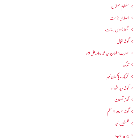
مظلوم مسلمان
اصلاحی جماعت
تحفظ ناموسِ رسالت
گوشہ اقبال
حضرت سلطان سید محمد بہادرعلی شاہ
تذکرہ
تحریکِ پاکستان نمبر
گوشہ سیدالشھداء
گوشہ تصوف
گوشہ غوث الاعظم
فلسطین نمبر
پیرایہ ادب