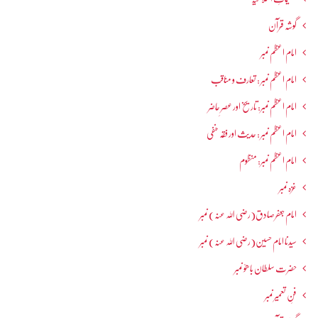
گوشہ قرآن
امام اعظم نمبر
امام اعظم نمبر : تعارف و مناقب
امام اعظم نمبر: تاریخ اور عصرِ حاضر
امام اعظم نمبر : حدیث اور فقہ حنفی
امام اعظم نمبر: منظوم
غزہ نمبر
امام جعفرصادق(رضی اللہ عنہ) نمبر
سیدنا امام حسین(رضی اللہ عنہ) نمبر
حضرت سلطان باھوؒ نمبر
فنِ تعمیر نمبر