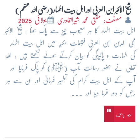
شیخ الاکبر ابن العربی اور اہل بیت اطہار(رضی اللہ عنھم)
مصنف: مفتی محمد شیرالقادری
جولائی 2025
اہل بیت اطہار کا ہر معیوب چیز سے پاک ہونا : شیخ الاکبر
محی الدین ابن العربی فتوحات مکیہ میں اہل بیت اطہار
کی طہارت و پاکیزگی کو بیان کرتے ہوئے لکھتے ہیں : اللہ
تعالیٰ نے حضور رسالت مآب (ﷺ) کو پاک فرمایا اور
آپ کے اہل بیت کرام کی تطہیر فرمائی اور ان سے ہر
رجس کو دور فرما دیا اور ...
مزید پڑھیں