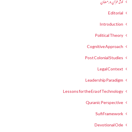
گوشہ قرآن و رمضان
Editorial
Introduction
Political Theory
Cognitive Approach
Post Colonial Studies
Legal Context
Leadership Paradigm
Lessons for the Era of Technology
Quranic Perspective
Sufi Framework
Devotional Ode