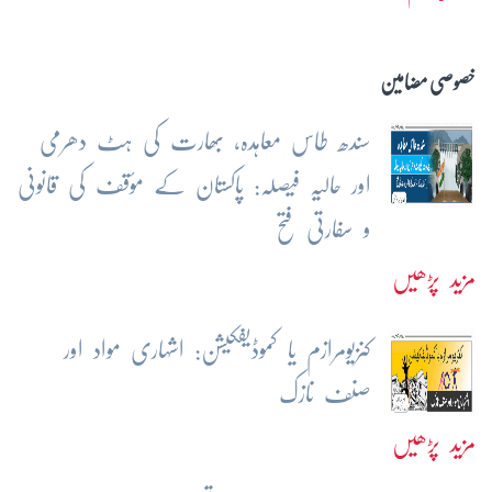
خصوصی مضامین
سندھ طاس معاہدہ، بھارت کی ہٹ دھرمی
اور حالیہ فیصلہ: پاکستان کے مؤقف کی قانونی
و سفارتی فتح
مزید پڑھیں
کنزیومرازم یا کموڈیفکیشن: اشہاری مواد اور
صنف نازک
مزید پڑھیں