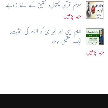
مترجم قرآن پکتھال: تحقیق کے نئے زاویے
مزید پڑھیں
الہامِ الہٰی اور غیر نبی کو الہام کی حیثیت:
ایک تحقیقی جائزہ
مزید پڑھیں