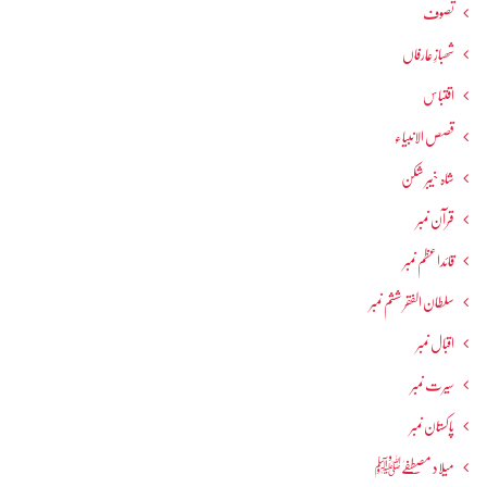
تصوف
شھبازِ عارفاں
اقتباس
قصص الانبیاء
شاہ خیبر شکن
قرآن نمبر
قائداعظم نمبر
سلطان الفقر ششم نمبر
اقبال نمبر
سیرت نمبر
پاکستان نمبر
میلاد مصطفےٰﷺ