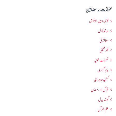
عنوانات / مضامین
قومی و بین الاقوامی
مرشدِ کامل
معاشرتی
فکرحقیقی
تعلیمات غوثیہ
یومِ آزادی
کشمیرجنت نظیر
قرآن اور رمضان
گوشہ بیدل
علم القرآن