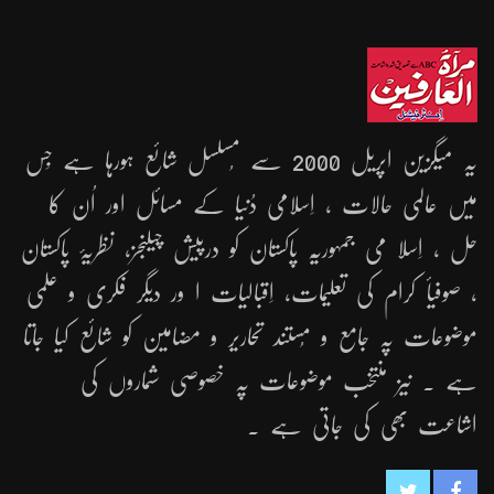
یہ میگزین اپریل 2000 سے مُسلسل شائع ہورہا ہے جِس
میں عالمی حالات ، اِسلامی دُنیا کے مسائل اور اُن کا
حل ، اِسلا می جمہوریّہ پاکستان کو درپیش چیلنجز، نظریۂ پاکستان
، صوفیأ کرام کی تعلیمات، اِقبالیات ا ور دیگر فکری و علمی
موضوعات پہ جامع و مُستند تحاریر و مضامین کو شائع کیا جاتا
ہے ۔ نیز منتخب موضوعات پہ خصوصی شماروں کی
اشاعت بھی کی جاتی ہے ۔