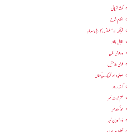
گوشہ قربانی
احکامِ شرع
قرآن اور مسلمانوں کا ادبی سرمایہ
اقبال و قائد
دو قومی نظریہ
قومی علامتیں
صوفیاء اور تحریک ِپاکستان
گوشہ درود
ختم نبوت نمبر
جوناگڑھ نمبر
ذوالنورین نمبر
تعلیماتِ اسلامیہ