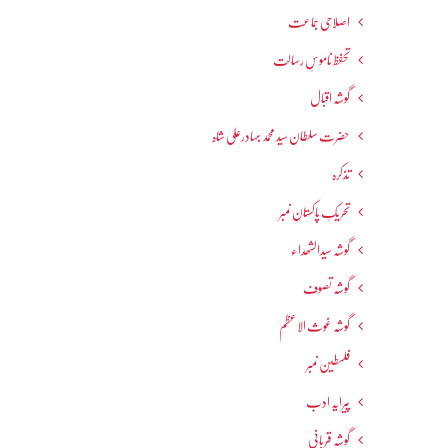
اصلاحی جماعت
تحفظ ناموسِ رسالت
گوشہ اقبال
حضرت سلطان سید محمد بہادرعلی شاہ
تذکرہ
تحریکِ پاکستان نمبر
گوشہ سیدالشھداء
گوشہ تصوف
گوشہ غوث الاعظم
فلسطین نمبر
پیرایہ ادب
گوشہ قربانی