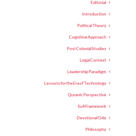
Editorial
Introduction
Political Theory
Cognitive Approach
Post Colonial Studies
Legal Context
Leadership Paradigm
Lessons for the Era of Technology
Quranic Perspective
Sufi Framework
Devotional Ode
Philosophy