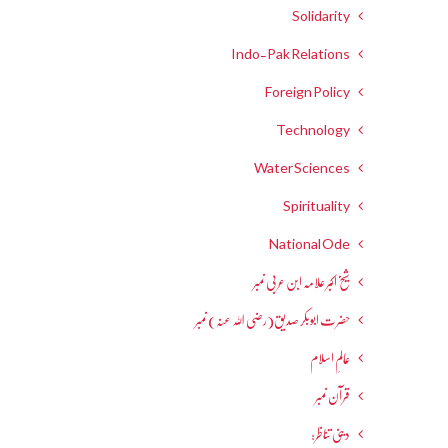
Solidarity
Indo-Pak Relations
Foreign Policy
Technology
Water Sciences
Spirituality
National Ode
شیخ اکبر علامہ ابن عربی نمبر
حضرت ابوبکر صدیق(رضی اللہ عنہ) نمبر
عالمِ اسلام
قرآن نمبر
دینی تناظر: