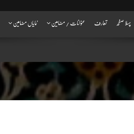
پہلا صفحہ
تعارف
عنوانات / مضامین
نمایاں مضامین