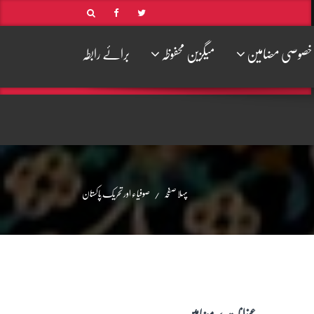
خصوصی مضامین
میگزین محفوظہ
برائے رابطہ
پہلا صفحہ
صوفیاء اور تحریک ِپاکستان