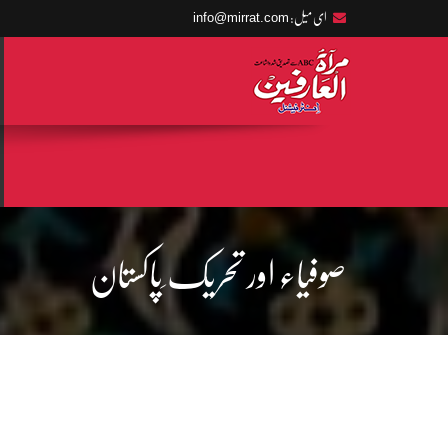
info@mirrat.com
ای میل:
صوفیاء اور تحریک ِپاکستان