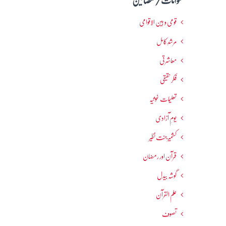
عنوانات / مضامین
قومی و بین الاقوامی
مرشدِ کامل
معاشرتی
فکرحقیقی
تعلیمات غوثیہ
یومِ آزادی
کشمیرجنت نظیر
قرآن اور رمضان
گوشہ بیدل
علم القرآن
تصوف