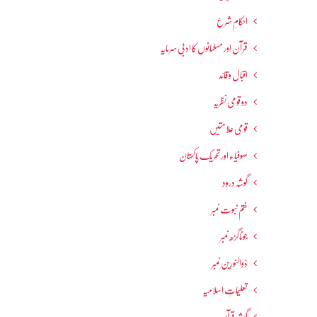
احکامِ شرع
قرآن اور مسلمانوں کا ادبی سرمایہ
اقبال و قائد
دو قومی نظریہ
قومی علامتیں
صوفیاء اور تحریک ِپاکستان
گوشہ درود
ختم نبوت نمبر
جوناگڑھ نمبر
ذوالنورین نمبر
تعلیماتِ اسلامیہ