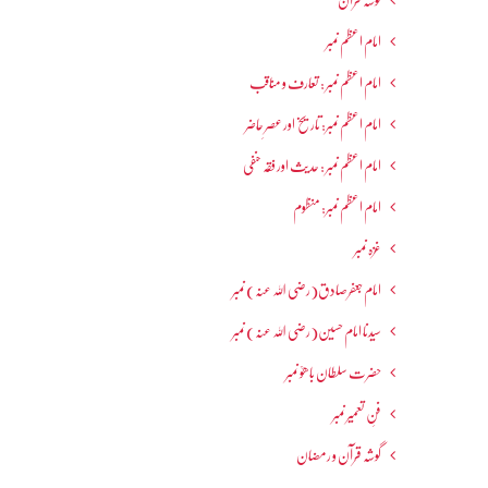
گوشہ قرآن
امام اعظم نمبر
امام اعظم نمبر : تعارف و مناقب
امام اعظم نمبر: تاریخ اور عصرِ حاضر
امام اعظم نمبر : حدیث اور فقہ حنفی
امام اعظم نمبر: منظوم
غزہ نمبر
امام جعفرصادق(رضی اللہ عنہ) نمبر
سیدنا امام حسین(رضی اللہ عنہ) نمبر
حضرت سلطان باھوؒ نمبر
فنِ تعمیر نمبر
گوشہ قرآن و رمضان