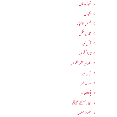
شھبازِ عارفاں
اقتباس
قصص الانبیاء
شاہ خیبر شکن
قرآن نمبر
قائداعظم نمبر
سلطان الفقر ششم نمبر
اقبال نمبر
سیرت نمبر
پاکستان نمبر
میلاد مصطفےٰﷺ
مظلوم مسلمان