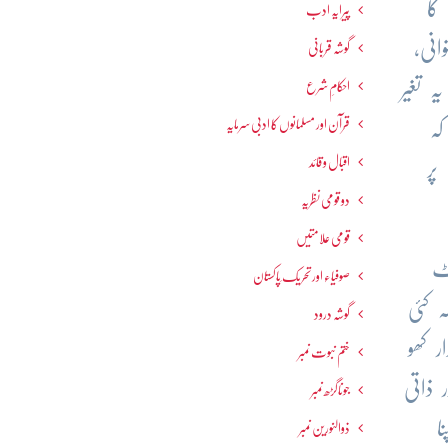
کا
پیرایہ ادب
انی،
گوشہ قربانی
 تغیر
احکامِ شرع
قرآن اور مسلمانوں کا ادبی سرمایہ
کہ
اقبال و قائد
پر
دو قومی نظریہ
قومی علامتیں
ٹ
صوفیاء اور تحریک ِپاکستان
 کئی
گوشہ درود
ر کھو
ختم نبوت نمبر
 ذاتی
جوناگڑھ نمبر
ا
ذوالنورین نمبر