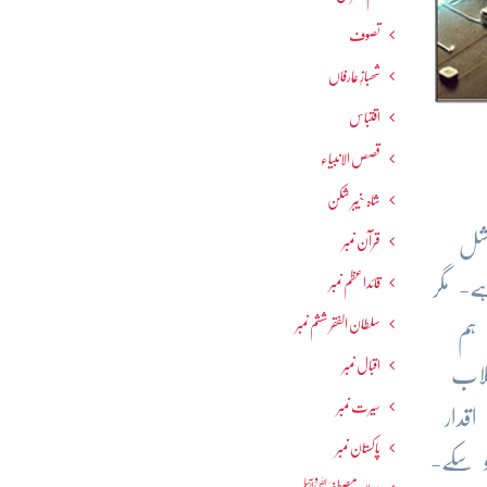
تصوف
شھبازِ عارفاں
اقتباس
قصص الانبیاء
شاہ خیبر شکن
وشل
قرآن نمبر
قائداعظم نمبر
ے- مگر
سلطان الفقر ششم نمبر
 ہم
اقبال نمبر
قلاب
سیرت نمبر
قدار
پاکستان نمبر
و سکے-