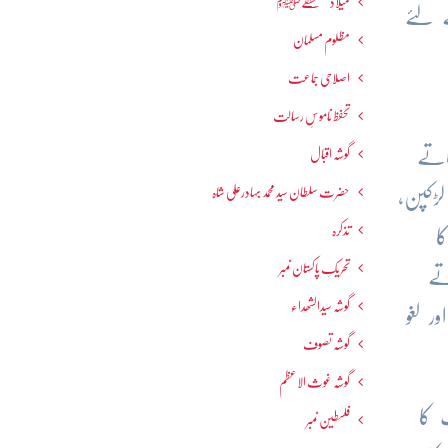
میلاد مصطفےٰﷺ
 لئے
مظلوم مسلمان
اصلاحی جماعت
تحفظ ناموسِ رسالت
اتے
گوشہ اقبال
حضرت سلطان سید محمد بہادرعلی شاہ
لڑکپن،
تذکرہ
ا
تحریکِ پاکستان نمبر
تے
گوشہ سیدالشھداء
ر لغو
گوشہ تصوف
گوشہ غوث الاعظم
 کا
فلسطین نمبر