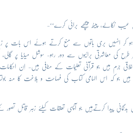
یب نکالے، پیٹھ پیچھے برائی کرے‘‘-
و کر انہیں بری باتوں سے منع کرتے ہوئے اس بات پر زور 
رح کی معاشرتی برائیوں سے دور رہو- سوشل میڈیا پر گالی،
لاقی جرم ہیں جو قرآنی تعلیمات کے منافی ہیں- اِن احکامات
موجود ہیں جو کہ اس الہامی کتاب کی فصاحت و بلاغت کا منہ بولت
ہیں بدگمانی پیدا کرتےہیں جو آپسی تعلقات کیلئے زہر قاتل تصور کئ