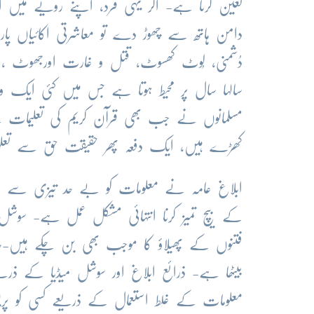
تعین کرتا ہے- اگر یہی فرد، اپنے رویے میں ا
دامن ہاتھ سے چھوڑ دے تو معاشرتی اکائیاں پارہ
دُشمنی، لُوٹ کھسوٹ، قتل و غارت اورجھوٹ ، عظ
سالہا سال پر محیط ہوتا ہے جس میں کئی ایک و
مسلمانوں نے جب بھی قرآن کریم کی تعلیمات 
کھڑے ہیں، ایک دفعہ پھر حقیقت حق سے تعل
ابلاغ عامہ نے معلومات کو بے حد تیزی سے 
کے بیچ تمیز کرنا انتہائی مشکل عمل ہے- سوشل 
فتنوں کے پھیلاؤ کا موجب بھی بن چکے ہیں-حالات 
بیٹھا ہے- ذرائع ابلاغ اور سوشل میڈیا کے ذریع
معلومات کے غلط استعمال کے ذریعے کسی کو پری