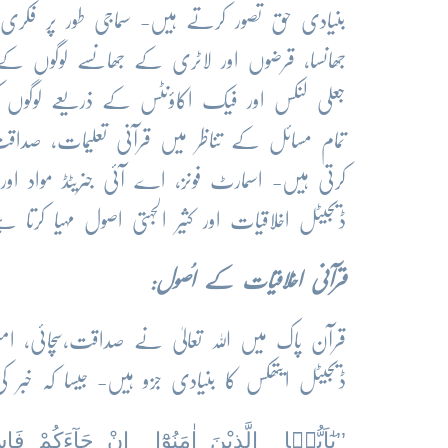
بنیادی حق تصور کرتے ہیں- سماجی طور پر فکری ان
جھانسا، قرضوں اور لاٹری کے جھانسے لوگوں کے
جعلی لنکس اور فیک اکاؤنٹس کے ذریعے لوگوں ک
تمام مسائل کے تناظر میں قرآنی تعلیمات، صداقت،
کرتی ہیں- اسمارٹ فونز، اے آئی جنریٹڈ مواد اور
ڈیجیٹل اخلاقیات اور کثیر الجہتی اصول مہیا کرتا ہ
قرآنی اخلاقیات کے اُصول:
قرآن پاک میں اللہ تعالیٰ نے صداقت،سچائی، ام
ڈیجیٹل ایتھکس کا بنیادی جزو ہیں- جیسا کہ خبر ک
’’یٰٓاَیُّہَا الَّذِیْنَ اٰمَنُوْٓا اِنْ جَآءَکُمْ فَاسِقٌ