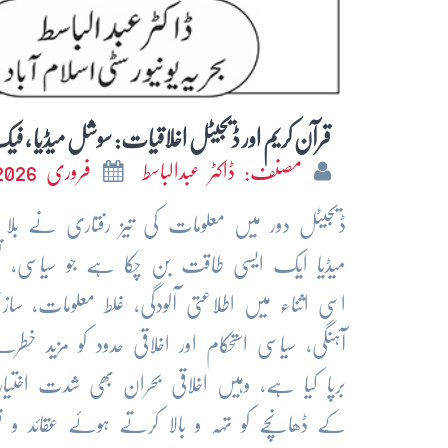
قرآن کریم اور ڈیجیٹل اخلاقیات: سوشل میڈیا ، فیک 
مصنف: ڈاکٹر عبدالباسط
فروری 2026
ڈیجیٹل دور میں معلومات کی تیز رفتاری نے بلا 
میڈیا ایک ایسی طاقت بن چکا ہے جو سیاسی، تعلیم
اسی اثناء میں اطلاعتی آلودگی، غلط معلومات، سا
آہنگی، سیاسی استحکام اور اخلاقی حدود کو مزید خ
برپا کیا ہے، وہیں اخلاقی بحران بھی شدت اختی
کے ڈھانچے کو تہہ و بالا کرتے ہوئے عقائد و 