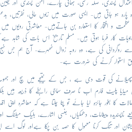
عتدال پسندی، صلہ رحمی، بھائی چارے، امن پسندی اور یقین 
 پارہ ہو جاتی ہیں- ایسی صورت میں زبوں حالی، نفرتیں، بدعنو
مت و افتخار کا استعارہ بن جاتےہیں- معاشرتی رویوں میں یہ
جوہات کار فرما ہوتی ہیں- مسلم تاریخ اس بات کی شاہد ہے 
سے روگردانی کی ہے، وہ روبہ زوال ٹھہرے- آج ہم جس نہج 
ق استوار کرنے کی ضرورت ہے-
پھیلانے کی قوت دی ہے ، جس کے نتیجے میں سچ اور جھو
میڈیا پلیٹ فارم اب نا صرف سماجی رابطے کا ذریعہ ہیں بلکہ
کا بغور جائزہ لیا جائے تو پتا چلتا ہے کہ معاشرہ اپنی اقدا
ے ناپسندیدہ پیغامات، دھمکیاں، جنسی اشارے، بلیک میلنگ اور
شان اور تنگ کرنا معمول کا حصہ بن چکا ہےاور لوگ اسے اپن