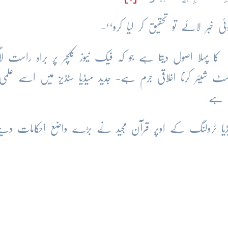
 خبر لائے تو تحقیق کر لیا کرو‘‘-
 کا پہلا اصول دیتا ہے جو کہ فیک نیوز کلچر پر براہ راست لاگ
یئر کرنا اخلاقی جرم ہے- جدید میڈیا سٹڈیز میں اسے علمی
ڈیا ٹرولنگ کے اوپر قرآن مجید نے بڑے واضع احکامات دیئ