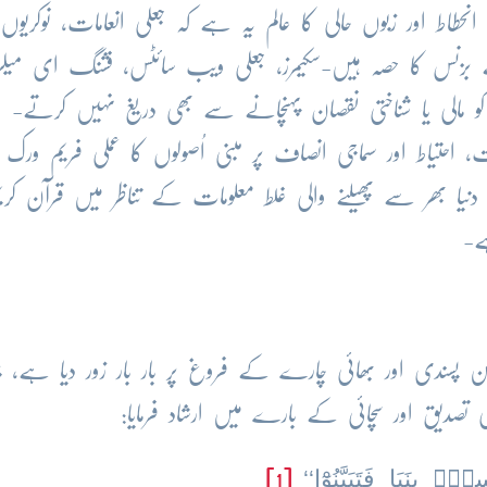
حطاط اور زبوں حالی کا عالم یہ ہے کہ جعلی انعامات، نوکریوں 
 بزنس کا حصہ ہیں-سکیمرز، جعلی ویب سائٹس، فشنگ ای میلز 
و مالی یا شناختی نقصان پہنچانے سے بھی دریغ نہیں کرتے- 
 احتیاط اور سماجی انصاف پر مبنی اُصولوں کا عملی فریم ورک م
 دنیا بھر سے پھیلنے والی غلط معلومات کے تناظر میں قرآن کری
ے-
ن پسندی اور بھائی چارے کے فروغ پر بار بار زور دیا ہے، ج
ی تصدیق اور سچائی کے بارے میں ارشاد فرمایا:
ۢ بِنَبَاٍ فَتَبَیَّنُوْٓا‘‘
[1]