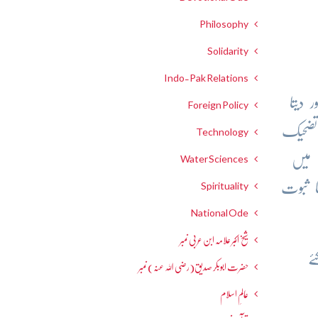
Philosophy
Solidarity
Indo-Pak Relations
دیتا
Foreign Policy
 تضحیک
Technology
 میں
Water Sciences
ا ثبوت
Spirituality
National Ode
شیخ اکبر علامہ ابن عربی نمبر
ے
حضرت ابوبکر صدیق(رضی اللہ عنہ) نمبر
عالمِ اسلام