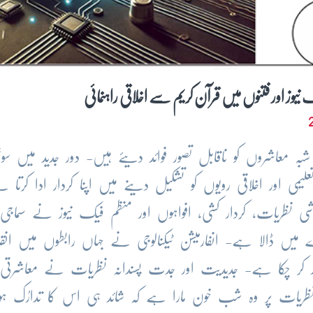
نیوز اور فتنوں میں قرآن کریم سے اخلاقی راہنمائی
شبہ معاشروں کو ناقابل تصور فوائد دیئے ہیں- دور جدید میں س
ی اور اخلاقی رویوں کو تشکیل دینے میں اپنا کردار ادا کرتا ہ
زشی نظریات، کردار کشی، افواہوں اور منظم فیک نیوز نے سماجی
طرے میں ڈالا ہے- انفارمیشن ٹیکنالوجی نے جہاں رابطوں میں ان
ار کر چکا ہے- جدیدیت اور جدت پسندانہ نظریات نے معاشرتی ا
نظریات پر وہ شب خون مارا ہے کہ شائد ہی اس کا تدارُک ہ