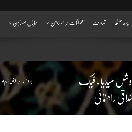
پہلا صفحہ
تعارف
عنوانات / مضامین
نمایاں مضامین
سوشل میڈیا ، فیک
پہلا صفحہ
قرآن کریم اور 
اقی راہنمائی