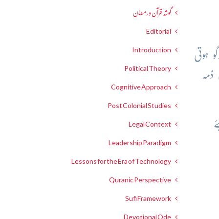
گوشہ قرآن و رمضان
Editorial
Introduction
و ہوتی
Political Theory
 ذمہ
Cognitive Approach
Post Colonial Studies
ے
Legal Context
Leadership Paradigm
Lessons for the Era of Technology
Quranic Perspective
Sufi Framework
Devotional Ode