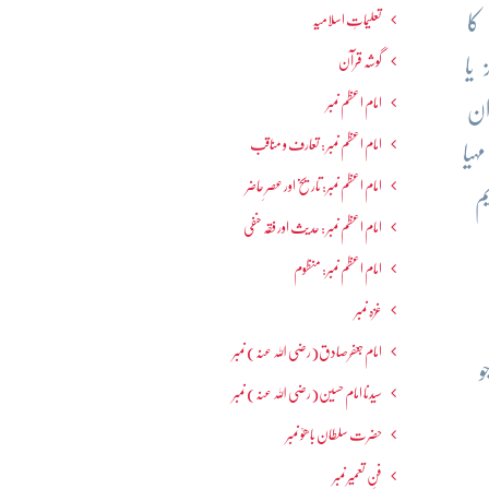
کا
تعلیماتِ اسلامیہ
گوشہ قرآن
یا
امام اعظم نمبر
ان
امام اعظم نمبر : تعارف و مناقب
ہیا
امام اعظم نمبر: تاریخ اور عصرِ حاضر
م
امام اعظم نمبر : حدیث اور فقہ حنفی
امام اعظم نمبر: منظوم
غزہ نمبر
امام جعفرصادق(رضی اللہ عنہ) نمبر
و
سیدنا امام حسین(رضی اللہ عنہ) نمبر
حضرت سلطان باھوؒ نمبر
فنِ تعمیر نمبر