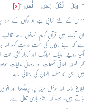
’’ وَیْلٌ لِّکُلِّ ہُمَزَۃٍ لُّمَزۃِ‘‘
[3]
’’اس کے لئے خرابی ہے جو لوگوں کے منہ پر ع
اِن آیات میں قرآن کریم انسانوں سے مخاطب ہ
ہے کہ اپنے رویوں کی سمت درست کرو اور ہر ط
آمیز رویے، بلیک میلنگ اور کردار کُشی سخت اخ
گہرا فلسفہ، اخلاقی تعلیمات اور روحانی ہدایات 
ہیں- جِن کا مقصد انسان کی رہنمائی ہے-
ابلاغ عامہ اور سوشل میڈیا پر، پروپیگنڈا اور افوا
جاتے ہیں- جیسا کہ ارشاد باری تعالیٰ ہے: