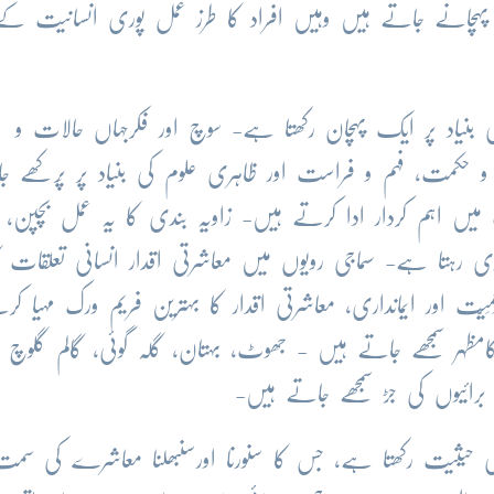
ہچانے جاتے ہیں وہیں افراد کا طرز عمل پوری انسانیت کے
کی بنیاد پر ایک پہچان رکھتا ہے- سوچ اور فکرجہاں حالات و
 و حکمت، فہم و فراست اور ظاہری علوم کی بنیاد پر پَرکھے ج
ت میں اہم کردار ادا کرتے ہیں- زاویہ بندی کا یہ عمل بچپن، 
ری رہتا ہے- سماجی رویوں میں معاشرتی اقدار انسانی تعلقات ک
َّت اور ایمانداری، معاشرتی اقدار کا بہترین فریم ورک مہیا کر
مظہر سمجھے جاتے ہیں - جھوٹ، بہتان، گلہ گوئی، گالم گلوچ او
برائیوں کی جڑ سمجھے جاتے ہیں-
 حیثیت رکھتا ہے، جس کا سنورنا اورسنبھلنا معاشرے کی سمت