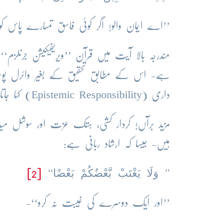
’’اے ایمان والو! اگر کوئی فاسق تمہارے پاس کوئی
مندرجہ بالا آیت میں قرآن ’’ویریفیکیشن جرنلزم‘‘
ہے- اس کے مطابق تحقیق کے بغیر وائرل پوسٹ ش
داری (Epistemic Responsibility) کہا جاتا ہے-
مزید برآں! کردار کشی، ہتک عزت اور سوشل می
ہیں- جیسا کہ ارشاد ربانی ہے:
’’ وَلَا یَغْتَبْ بَّعْضُکُمْ بَعْضًا‘‘
[2]
’’اور ایک دوسرے کی غیبت نہ کرو‘‘-