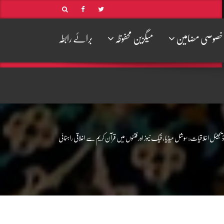
خصوصی مضامین
میگزین محفوظہ
برائے رابطہ
ڈیجیٹل اخلاقیات: سوشل میڈیا ، فیک نیوز اور فتنوں میں قرآن کریم سے اخلاقی راہنمائی