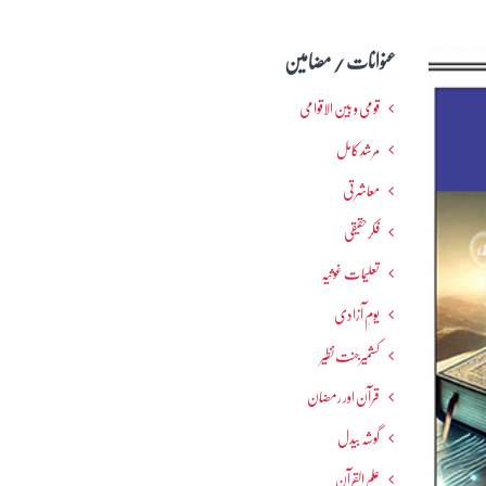
عنوانات / مضامین
قومی و بین الاقوامی
مرشدِ کامل
معاشرتی
فکرحقیقی
تعلیمات غوثیہ
یومِ آزادی
کشمیرجنت نظیر
قرآن اور رمضان
گوشہ بیدل
علم القرآن