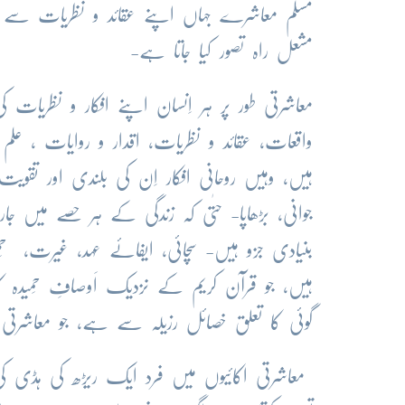
مسلم معاشرے جہاں اپنے عقائد و نظریات سے پ
مشعل راہ تصور کیا جاتا ہے-
معاشرتی طور پر ہر اِنسان اپنے افکار و نظریات 
واقعات، عقائد و نظریات، اقدار و روایات ، علم
ہیں، وہیں روحانی افکار اِن کی بلندی اور تقوی
جوانی، بڑھاپا- حتٰی کہ زندگی کے ہر حصے میں جا
بنیادی جزو ہیں- سچائی، ایفائے عہد، غیرت، حَمِی
ہیں، جو قرآن کریم کے نزدیک اَوصافِ حَمیدہ کا
گوئی کا تعلق خصائل رزیلہ سے ہے، جو معاشرتی 
معاشرتی اکائیوں میں فرد ایک ریڑھ کی ہڈی کی