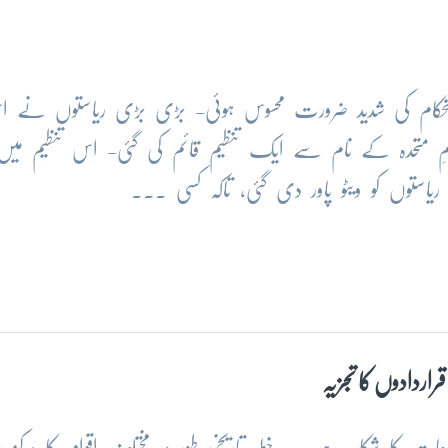
تحکام کی شدید ضرورت محسوس ہوئی- بڑی بڑی ریاستوں نے ا
وامِ متحدہ کے نام سے ایک تنظیم قائم کی گئی- اس تنظیم میں
ریاستوں کو ویٹو پاور دی گئی، تاکہ کسی ...
قراردادوں کا تجزیہ
ت کا شکار ہے- یہ خطہ تاریخی طور پر مختلف اقوام کا مرکز رہ