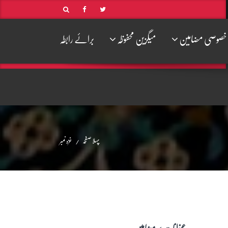
خصوصی مضامین
میگزین محفوظہ
برائے رابطہ
پہلا صفحہ
غزہ نمبر