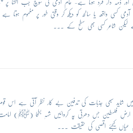
ر ذمہ دار فرد ہوتا ہے- عام آدمی کی سوچ جب انتہا پر پہنچ
ی کسی واقعہ یا سانحہ کو دیکھ کر وقتی طور پر مغموم ہوتا ہے ا
ے لیکن شاعر کسی بھی سطح کے ...
یں شاید سبھی جذبات کی تدفین بے کار نظر آتی ہے اس قوم
ے ارضِ فلسطین جس دھرتی پہ کروائیں شہہِ بطحا (ﷺ) امام
یاں کیجئے اقصی کی حقیقت ...