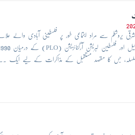
ف
رقی یروشلم سے مراد اجتماعی طور پر فلسطینی آبادی والے علاق
سلسلہ، جس کا مقصد مستقبل کے مذاکرات کے لیے ایک ..