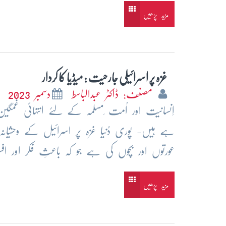
مزید پڑھیں
غزہ پر اسرائیلی جارحیت : میڈیا کا کردار
مصنف: ڈاکٹر عبدالباسط
دسمبر 2023
اِنسانیت اور اُمت ِمسلمہ کے لئے انتہائی غمگین
ہے ہیں- پوری دُنیا غزہ پر اسرائیل کے وحشیانہ 
عورتوں اور بچوں کی ہے جو کہ باعثِ فکر اور 
مزید پڑھیں