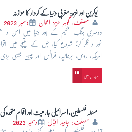
یوکرین اور غزہ: مغربی دنیا کے کردار کا موازنہ
مصنف: گوہر عزیز اعوان
دسمبر 2023
دوسری جنگِ عظیم کے بعد دنیا میں امن و اس
غور و فکر کرنا شروع کیا، جس کے نتیجے میں اق
امریکہ، روس، برطانیہ، فرانس اور چین جیسی بڑی 
مزید پڑھیں
مسئلہ فلسطین، اسرائیلی جارحیت اور اقوام متحدہ کی 
مصنف: جاوید اقبال
دسمبر 2023
تعارف: فلسطین کی سرزمین کئی دہائیوں سے تنازعا