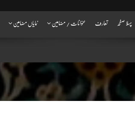
پہلا صفحہ
تعارف
عنوانات / مضامین
نمایاں مضامین