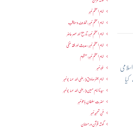
گوشہ قرآن
امام اعظم نمبر
امام اعظم نمبر : تعارف و مناقب
امام اعظم نمبر: تاریخ اور عصرِ حاضر
امام اعظم نمبر : حدیث اور فقہ حنفی
امام اعظم نمبر: منظوم
سلامی
غزہ نمبر
کیا
امام جعفرصادق(رضی اللہ عنہ) نمبر
سیدنا امام حسین(رضی اللہ عنہ) نمبر
حضرت سلطان باھوؒ نمبر
فنِ تعمیر نمبر
گوشہ قرآن و رمضان