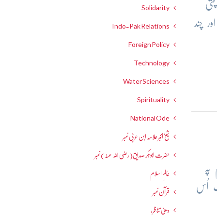
تی
Solidarity
ور چند
Indo-Pak Relations
Foreign Policy
Technology
Water Sciences
Spirituality
National Ode
شیخ اکبر علامہ ابن عربی نمبر
حضرت ابوبکر صدیق(رضی اللہ عنہ) نمبر
 پہ
عالمِ اسلام
ت اُس
قرآن نمبر
دینی تناظر: