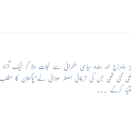
ریز سامراج اور ہندو سیاسی حکمرانی سے نجات دلا کر ایک آزاد ا
ھی گئی تھی جس کی ترجمانی اصغر سودائی نے”پاکستان کا مطلب 
تیار کرکے ...