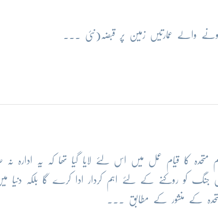
 والے عمارتیں زمین پر قبضہ(نئی ...
ام متحدہ کا قیام عمل میں اس لئے لایا گیا تھا کہ یہ ادارہ نہ
جنگ کو روکنے کے لئے اہم کردار ادا کرے گا بلکہ دنیا می
 متحدہ کے منشور کے مطابق ...