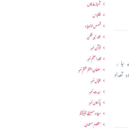
شھبازِ عارفاں
اقتباس
قصص الانبیاء
شاہ خیبر شکن
قرآن نمبر
قائداعظم نمبر
 جا ر
سلطان الفقر ششم نمبر
 تعداد
اقبال نمبر
سیرت نمبر
پاکستان نمبر
میلاد مصطفےٰﷺ
مظلوم مسلمان