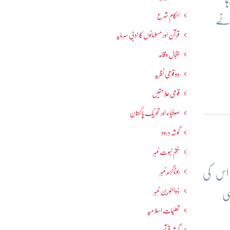
احکامِ شرع
 نے
قرآن اور مسلمانوں کا ادبی سرمایہ
اقبال و قائد
دو قومی نظریہ
قومی علامتیں
صوفیاء اور تحریک ِپاکستان
گوشہ درود
ختم نبوت نمبر
 اس کی
جوناگڑھ نمبر
ذوالنورین نمبر
ی
تعلیماتِ اسلامیہ