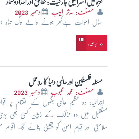
غزہ میں اسرائیلی جارحیت: حقائق اور اعدادوشمار
مصنف: مدثر ایوب
دسمبر 2023
سال اموات بےگھر ہونے والے لوگ تباہ ہونے
مزید پڑھیں
مسئلہ فلسطین اور عالمی دنیا کا ردِعمل
مصنف: محمد محبوب
دسمبر 2023
ابتدائیہ: دو عظیم عالمی جنگوں کے اختتام پر اقو
مستقبل میں دو ممالک کے مابین کسی بھی بڑی 
سلامتی اور قیام امن کو یقینی بنائے گا- اقوام