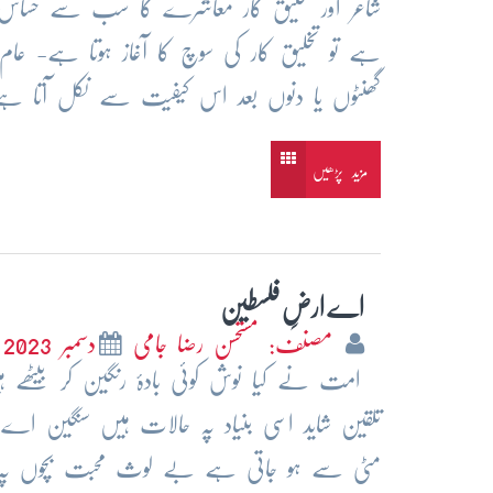
شاعر اور تخلیق کار معاشرے کا سب سے حساس او
ہے تو تخلیق کار کی سوچ کا آغاز ہوتا ہے- عام آدم
گھنٹوں یا دنوں بعد اس کیفیت سے نکل آتا ہ
مزید پڑھیں
اے ارضِ فلسطین
مصنف: مستحسن رضا جامی
دسمبر 2023
امت نے کیا نوش کوئی بادۂ رنگین کر بیٹھے ہ
تلقین شاید اسی بنیاد پہ حالات ہیں سنگین ا
مٹی سے ہو جاتی ہے بے لوث محبت بچوں پہ ع