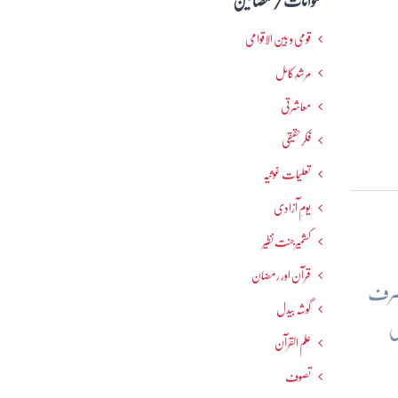
عنوانات / مضامین
قومی و بین الاقوامی
مرشدِ کامل
معاشرتی
فکرحقیقی
تعلیمات غوثیہ
یومِ آزادی
کشمیرجنت نظیر
قرآن اور رمضان
 صرف
گوشہ بیدل
ں
علم القرآن
تصوف