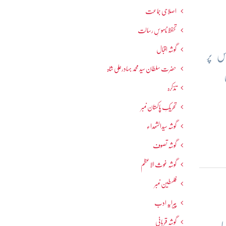
اصلاحی جماعت
تحفظ ناموسِ رسالت
گوشہ اقبال
س پر
حضرت سلطان سید محمد بہادرعلی شاہ
تذکرہ
تحریکِ پاکستان نمبر
گوشہ سیدالشھداء
گوشہ تصوف
گوشہ غوث الاعظم
فلسطین نمبر
پیرایہ ادب
گوشہ قربانی
ا