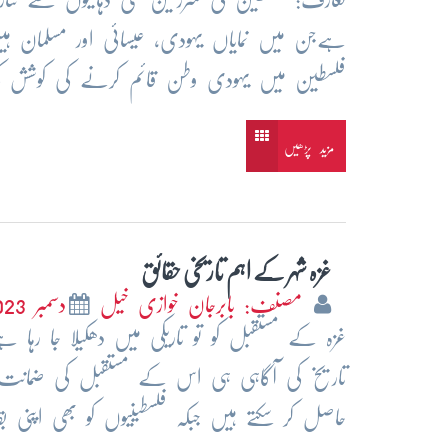
ہےجن میں نمایاں یہودی، عیسائی اور مسلمان 
فلسطین میں یہودی وطن قائم کرنے کی کوشش ک
مزید پڑھیں
غزہ شہر کے اہم تاریخی حقائق
مصنف: بابرجان خوازی خیل
دسمبر 2023
غزہ کے مستقبل کو تو تاریکی میں دھکیلا جا رہ
تاریخ کی آگاہی ہی اس کے مستقبل کی ضمانت 
حاصل کر سکتے ہیں جبکہ فلسطینیوں کو بھی اپنی