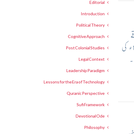
Editorial
Introduction
Political Theory
ے
Cognitive Approach
ہیں- اوسلو معاہدے (Oslo Accords): اسرائیل اور فلسطین لبریشن آرگنائزیشن (PLO) کے درمیان 1990ء کی
Post Colonial Studies
.
Legal Context
Leadership Paradigm
Lessons for the Era of Technology
Quranic Perspective
Sufi Framework
Devotional Ode
Philosophy