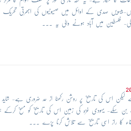
ہیں-بیسویں صدی کے اوائل میں صہیونیوں کی ابھرتی تحریک
ی- فلسطین میں آباد ہونے والی یہ ...
ا ہے لیکن اس کی تاریخ پر روشن رکھنا از حد ضروری ہے- شاید
بن سکے- یہودی غزہ کی زمین اس کی تاریخ کو مسخ کرکے ہ
 بقاء کا راز اسی تاریخ سے تلاش کرنا پڑے ...