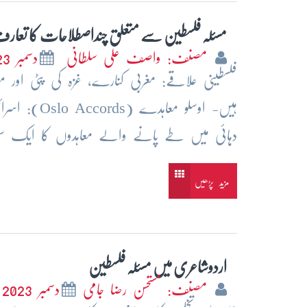
مسئلہ فلسطین سے متعلق چنداصطلاحات کا تعار
مصنف: واصف علی سلطانی
دسمبر 2023
فلسطینی علاقے: مغربی کنارے، غزہ کی پٹی اور مش
دہائی میں طے پانے والے معاہدوں کا ایک 
مزید پڑھیں
اردوشاعری میں مسئلہ فلسطین
مصنف: مستحسن رضا جامی
دسمبر 2023