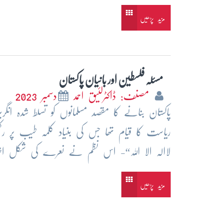
مزید پڑھیں
مسئلہ فلسطین اور بانیان پاکستان
مصنف: ڈاکٹرلئیق احمد
دسمبر 2023
پاکستان بنانے کا مقصد مسلمانوں کو تسلط شدہ انگ
ریاست کا قیام تھا جس کی بنیاد کلمہ طیب پر رک
لاالہ الا اللہ“- اس نظم نے نعرے کی شکل اخ
مزید پڑھیں