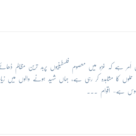
 اَمر ہے کہ غزہ میں معصوم فلسطینیوں پربد ترین مظالم ڈھائے
حملوں کا مشاہدہ کر رہی ہے، جہاں شہید ہونے والوں میں زیادہ
افسوس ہے- اقوام ...