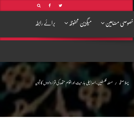
خصوصی مضامین
میگزین محفوظہ
برائے رابطہ
پہلا صفحہ
مسئلہ فلسطین، اسرائیلی جارحیت اور اقوام متحدہ کی قراردادوں کا تجزیہ