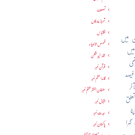
تصوف
شھبازِ عارفاں
اقتباس
ن میں
قصص الانبیاء
میں
شاہ خیبر شکن
 بھی کم تھی
قرآن نمبر
 اول کے بعد یہودیوں کی آباد کاری میں تیزی سے اضافہ ہونے لگا اور یوں یہ تناسب 30 فیصد
قائداعظم نمبر
خر
سلطان الفقر ششم نمبر
علق
اقبال نمبر
ا
سیرت نمبر
ہرا
پاکستان نمبر
ہت سے