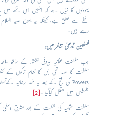
یہودیوں کا خیال ہے کہ انہیں اس خطے میں ر
خطے سے تعلق ہے، کیونکہ یہ یسوع علیہ السلام ک
رہے ہیں-
فلسطین تاریخی تناظر میں:
جب سلطنت عثمانیہ بیرونی خلفشار کے ساتھ ساتھ 
Powers کی فتح کے بعد یہ خطہ برطانیہ ک
فلسطین میں منتقل کیاگیا -
[2]
سلطنت عثمانیہ کی شکست کے بعد مشرق وسطی کی 