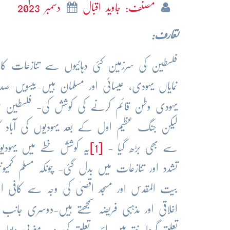
مصنف: جاوید اقبال
دسمبر 2023
تعارف:
فلسطین کی سرزمین کئی دہائیوں سے تنازعات کا ش
نمایاں یہودی، عیسائی اور مسلمان ہیں-بیسویں
سے بھی بڑھ گیا -
[1]
یہ کوشش خطے میں یہودیوں
تشدد اور تنازعات میں بدل گئی- چونکہ مسلم کمیو
بیت المقدس اور مسجد اقصیٰ کی وجہ سے کافی 
اخلاقی اور مذہبی فریضہ سمجھتے ہیں-دوسری جانب 
تعلق گردانتے ہیں اس تعلق کی وجہ مغربی دیوا