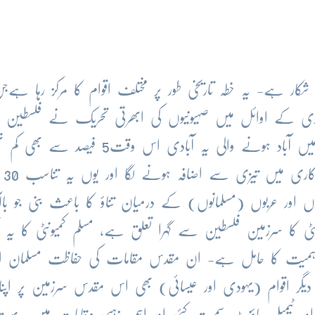
کار ہے- یہ خطہ تاریخی طور پر مختلف اقوام کا مرکز رہا ہےج
 صدی کے اوائل میں صہیونیوں کی ابھرتی تحریک نے فلسطین 
یہودی وطن قائم کرنے کی کوشش کی- فلسطین میں آباد ہونے والی یہ آبادی اس وقت5 فیصد سے
لیکن جنگ عظیم
 اور عربوں (مسلمانوں) کے درمیان تناؤ کا باعث بنی جو بالآ
نٹی کا سرزمین فلسطین سے گہرا تعلق ہے، مسلم کمیونٹی کا یہ ت
اہمیت کا حامل ہے- ان مقدس مقامات کی حفاظت مسلمان اپن
دیگر اقوام (یہودی اور عیسائی) بھی اس مقدس سرزمین پر اپنا گ
ر اور ٹیمپل ماؤنٹ سمیت کئی اور اہم مذہبی مقامات ہیں- ب