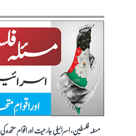
مسئلہ فلسطین، اسرائیلی جارحیت اور اقوام متحدہ کی 