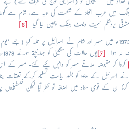
کی تعداد میں فلسطینیوں کو (اسرائیلی فوج کی طرف سے) بے 
ءکی عرب اسرائیل جنگ میں عرب اتحاد کے شکست کی وجہ سے، شام سے گول
شرقی یروشلم سمیت ویسٹ بینک چھین لیا گیا -
[6]
یوں اپنے مقبوضہ علاقہ جات کے حصول کیلئے 1973ء میں مصر اور شام نے اسرائیل پر حملہ کیا (جسے ’یو
ت نہ ہوا -
[7]
یوں حالات ک
کروا کر مقبوضہ علاقے مصر کو واپس کیے گئے- مصر کے اس
دیکھی 24 اکتوبر 1994ء کو اردن نے اسرائیل کے وجود کو بطور ریاست تسلیم کرکے تعلقات ب
کرنا ان کے قومی مفاد میں اضافہ تو نظر آیا لیکن فلسطینیوں پر