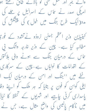
والے جبر اور نسل کشی کو بالائے طاق رکھتے ہوئ
امریکی صدر نے حماس کے اسرائیل پر حملے کی
مدد(ایک طرح جنگ میں طول) کی پیشکش کی ہے،
کینیڈین وزیر اعظم جسٹن ٹروڈو نےتشدد کے فور
مطالبہ کیا ہے- چین کے وزیر خارجہ وانگ یی ن
حماس کے درمیان جنگ سے ہونے والی ہلاکتوں س
خطے میں ’’جنگ اور امن کے درمیان ایک اہم ان
ایلی کوہن کو فون پر بتایا کہ ہر ملک کو اپنے 
پاسداری کرنی چاہیے اور شہریوں کے تحفظ کا خی
میں ناکام پالیسی کی واضح مثال ہے، جس نے 