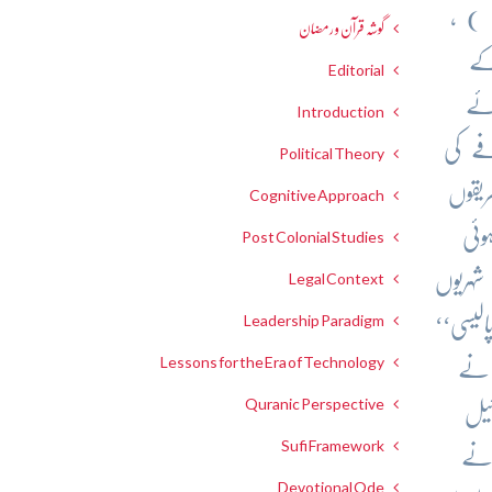
 ) ،
گوشہ قرآن و رمضان
کے
Editorial
ئے
Introduction
فے کی
Political Theory
یقوں
Cognitive Approach
وئی
Post Colonial Studies
ہریوں
Legal Context
Leadership Paradigm
لیسی‘‘
Lessons for the Era of Technology
 نے
Quranic Perspective
ئیل
Sufi Framework
ونے
Devotional Ode