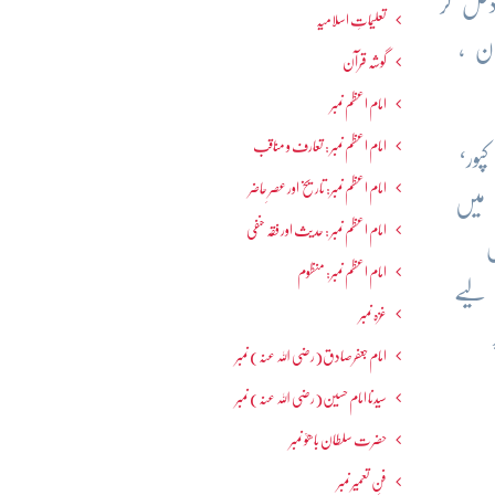
دخل کر
تعلیماتِ اسلامیہ
ان ،
گوشہ قرآن
امام اعظم نمبر
امام اعظم نمبر : تعارف و مناقب
م کپور‘
امام اعظم نمبر: تاریخ اور عصرِ حاضر
ی سنگینی کو بھانپتے ہوئے 1979ء میں
امام اعظم نمبر : حدیث اور فقہ حنفی
امام اعظم نمبر: منظوم
نا لیے
غزہ نمبر
امام جعفرصادق(رضی اللہ عنہ) نمبر
سیدنا امام حسین(رضی اللہ عنہ) نمبر
حضرت سلطان باھوؒ نمبر
فنِ تعمیر نمبر