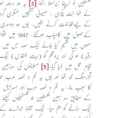
فلسطین کو اپنے زیرتسلط رکھا-
[3]
یہ وہ مرحلہ او
نے طوا لت پکڑی - صیہونی تنظیمیں عسکری گروہ
کےحصول میں کا
حصوں میں تقسیم کیا جائے ایک حصہ جس میں 
رقبہ) ہو گی اور یروشلم کو (بیت المقدس) ایک بین
قیام عمل میں لایا گیا-
[5]
مسلمانوں کی سرزمین پ
آلارمنگ لمحہ تھا اور یوں یہ غم و غصہ عرب 
کا سبب بنا- یہ غم و غصہ عرب اور اسرائیل ک
کے مطابق سر زمین فلسطین جو فلسطینیوں کیلئ
ایک سانحے کو جنم دیا- ایک محتاط اندازے کے 