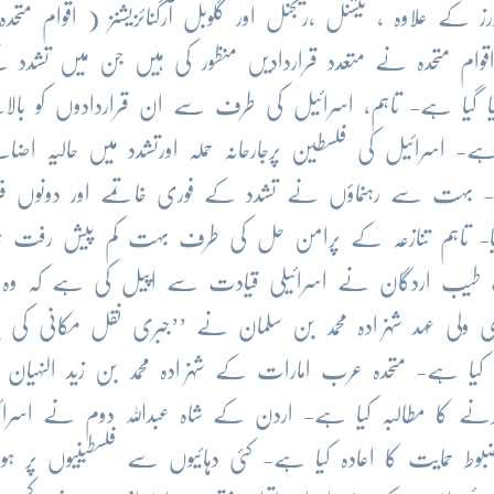
کے علاوہ ، نیشنل ،ریجنل اور گلوبل آرگنائزیشنز ( اقوام متحدہ
وام متحدہ نے متعدد قراردادیں منظور کی ہیں جن میں تشدد 
یا گیا ہے- تاہم، اسرائیل کی طرف سے ان قراردادوں کو بالا
 اسرائیل کی فلسطین پرجارحانہ حملہ اورتشدد میں حالیہ اضا
- بہت سے رہنماؤں نے تشدد کے فوری خاتمے اور دونوں فر
یا- تاہم تنازعہ کے پرامن حل کی طرف بہت کم پیش رفت ہ
 طیب اردگان نے اسرائیلی قیادت سے اپیل کی ہے کہ وہ ش
ی ولی عہد شہزادہ محمد بن سلمان نے ’’جبری نقل مکانی کی پا
 کیا ہے- متحدہ عرب امارات کے شہزادہ محمد بن زید النہیان
کرنے کا مطالبہ کیا ہے- اردن کے شاہ عبداللہ دوم نے اسرا
بوط حمایت کا اعادہ کیا ہے- کئی دہائیوں سے فلسطینیوں پر ہ