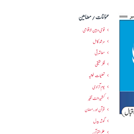
عنوانات / مضامین
قومی و بین الاقوامی
مرشدِ کامل
معاشرتی
فکرحقیقی
تعلیمات غوثیہ
یومِ آزادی
کشمیرجنت نظیر
قرآن اور رمضان
گوشہ بیدل
علم القرآن