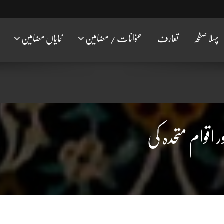
پہلا صفحہ
تعارف
عنوانات / مضامین
نمایاں مضامین
اقوام متحدہ کی