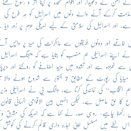
ے امن کے دعویدار اور اقوام متحدہ پر اپنا اثر و رسوخ رکھنے
 مذمت کرکے آنے والے دنوں میں اسرائیل کو ہر طرح کی
 اور اسرائیل کی سلامتی کے لیے امریکی عزم پر زور دیا 
ی خاتمے اور دونوں فریقوں سے مذاکرات کی میز پر واپس آنے
ے اپنے اسرائیلی ہم منصب کو بتایا ہے کہ بیجنگ اسرائیل ا
ے غمزدہ ہے اور تشدد میں مزید اضافے کو روکنے اور دیرپا
کے اقدامات کا خواہاں ہے-چین کے سرکاری میڈیا کی رپورٹ کے مطابق 7 اکتوبر سے شروع ہونے 
تخاب‘‘ کی نمائندگی کرتا ہے، وانگ یی نے اسرائیلی وزیر خ
دفاع کا حق حاصل ہے، لیکن انہیں بین الاقوامی انسانی قانون 
ال رکھنا چاہیے- روسی صدر نے کہا ہے کہ امریکہ کی مشرق وسط
اس خطے میں مسلسل اپنی اجارہ داری قائم کرنے کی کوشش ک