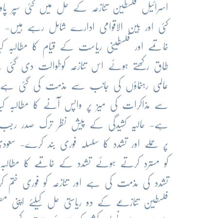
اسرائیل فلسطین تنازعہ کے حل میں کئی سپر پاورز 
کئی اور بین الاقوامی ادارے شامل رہے ہیں- اق
خاتمے اور فلسطینی ریاست کے قیام کا مطالبہ ک
طاق رکھتے ہوئے اس تنازعہ کوطوالت دی گئی ہے-
عالمی رہنماؤں کی جانب سے مذمت کی گئی ہے
سے مذاکرات کی میز پر واپس آنے کا مطالبہ ک
ہے- حالیہ کشیدگی کے پیش نظر ترک صدر رجب
پر حملے اور تشدد کا سلسلہ فوری بند کرے- سعود
کو مسترد کرتے ہوئے تشدد کے خاتمے کا مطالبہ
تشدد کی مذمت کی ہے اور تنازعہ کو فوری ختم 
فلسطین تنازعے کے دو ریاستی حل کیلئے اپنی مض