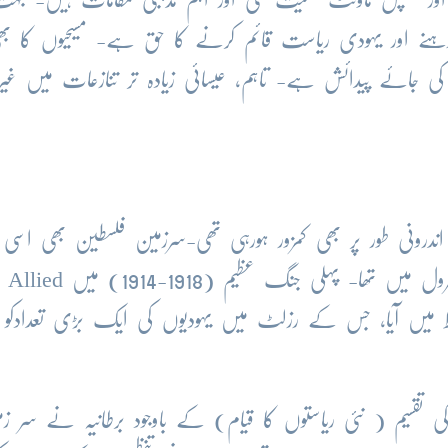
ہنے اور یہودی ریاست قائم کرنے کا حق ہے- مسیحیوں کا ب
ی جائے پیدائش ہے- تاہم، عیسائی زیادہ تر تنازعات میں غیر ج
اندرونی طور پر بھی کمزور ہورہی تھی-سرزمین فلسطین بھی اسی
سلطنت کا حصہ تھی جس کا نظام ترکوں کے کنٹرول میں تھا- پہلی جنگ عظیم (1918-1914) میں Allied
ےتسلط میں آیا، جس کے رزلٹ میں یہودیوں کی ایک بڑی تعدادکو
تقسیم ( نئی ریاستوں کا قیام) کے باوجود برطانیہ نے سر زم