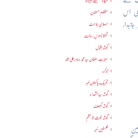
میلاد مصطفےٰﷺ
ھی اس
مظلوم مسلمان
انبدار
اصلاحی جماعت
تحفظ ناموسِ رسالت
گوشہ اقبال
حضرت سلطان سید محمد بہادرعلی شاہ
تذکرہ
تحریکِ پاکستان نمبر
گوشہ سیدالشھداء
گوشہ تصوف
گوشہ غوث الاعظم
ین
فلسطین نمبر