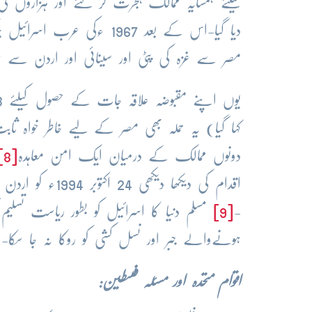
کیلئے ہمسایہ ممالک ہجرت کر گئے اور ہزاروں 
دیا گیا-اس کے بعد 1967 
مصر سے غزہ کی پٹی اور سینائی اور اردن سے م
کہا گیا) یہ حملہ بھی مصر کے لیے خاطر خواہ ثاب
دونوں ممالک کے درمیان ایک امن معاہدہ
[8]
اقدام کی دیکھا 
-
[9]
مسلم دنیا کا اسرائیل کو بطور ریاست تسلیم 
ہونےوالے جبر اور نسل کشی کو روکا نہ جا سکا-
اقوام متحدہ اور مسئلہ فلسطین: