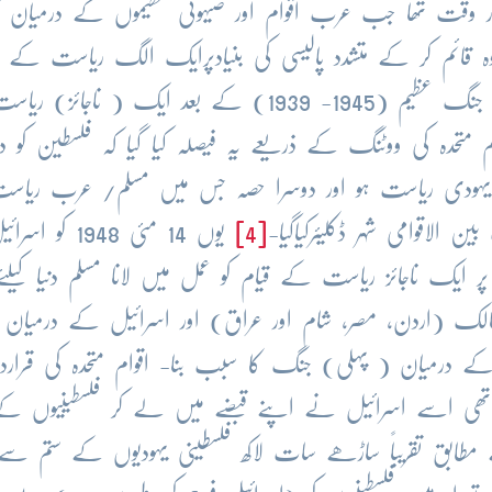
ر وقت تھا جب عرب اقوام اور صیہونی تنظیموں کے درمیان کش
 قائم کر کے متشدد پالیسی کی بنیادپرایک الگ ریاست کے ق
کے لیےاقدامات کرنے لگیں- یوں وہ دوسری جنگ عظیم (1945- 1939) کے بعد ایک ( ناجائز) ری
میاب ہوگئے- 1947 میں اقوام متحدہ کی ووٹنگ کے ذریعے یہ فیصلہ کیا گیا کہ فلسطین کو د
یہودی ریاست ہو اور دوسرا حصہ جس میں مسلم/ عرب ریاس
 الاقوامی شہر ڈکلیئرکیاگیا-
[4]
یوں 14 مئی 1948 کو ا
ر ایک ناجائز ریاست کے قیام کو عمل میں لانا مسلم دنیا کیل
ممالک (اردن، مصر، شام اور عراق) اور اسرائیل کے درمیان
ے درمیان ( پہلی) جنگ کا سبب بنا- اقوام متحدہ کی قرارد
ے تھی اسے اسرائیل نے اپنے قبضے میں لے کر فلسطینیوں ک
مطابق تقریباً ساڑھے سات لاکھ فلسطینی یہودیوں کے ستم سے 