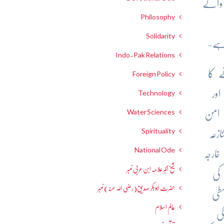
 والے
Philosophy
Solidarity
ہے-
Indo-Pak Relations
 کا
Foreign Policy
ور
Technology
Water Sciences
 امن
Spirituality
والا تنازعہ
National Ode
ارجہ
شیخ اکبر علامہ ابن عربی نمبر
کی
حضرت ابوبکر صدیق(رضی اللہ عنہ) نمبر
یٰ
عالمِ اسلام
ی