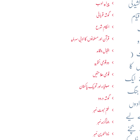
یدگی
پیرایہ ادب
گوشہ قربانی
یام
احکامِ شرع
است
قرآن اور مسلمانوں کا ادبی سرمایہ
و
اقبال و قائد
ت (
دو قومی نظریہ
سرائیل کا
قومی علامتیں
ئے ایک
صوفیاء اور تحریک ِپاکستان
 جنگ
گوشہ درود
ادوں
ختم نبوت نمبر
ے لیے
جوناگڑھ نمبر
بچنے
ذوالنورین نمبر