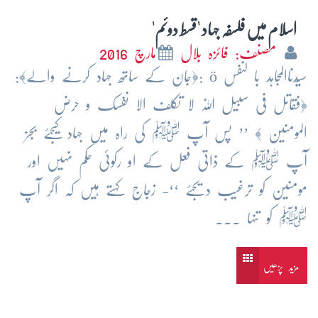
اسلام میں فلسفہ جہاد 'قسط دوئم'
مصنف: فائزہ بلال
مارچ 2016
سیّدناالمجاہد با لنفس ö :﴿جان کے ساتھ جہاد کرنے والے﴾:
﴿فقاتل فی سبیل اللّٰہ لا تکلف الا نفسک و حرض
المومنین ﴾ ’’ پس آپ ﷺ کی راہ میں جہاد کیجئے بجز
آپ ﷺ کے ذاتی فعل کے او رکوئی حکم نہیں اور
مومنین کو ترغیب دیجئے ‘‘- زجاج کہتے ہیں کہ اگر آپ
ﷺ کو تنہا ...
مزید پڑھیں