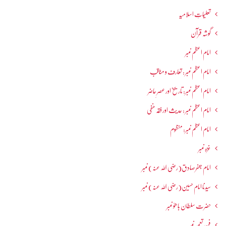
تعلیماتِ اسلامیہ
گوشہ قرآن
امام اعظم نمبر
امام اعظم نمبر : تعارف و مناقب
امام اعظم نمبر: تاریخ اور عصرِ حاضر
امام اعظم نمبر : حدیث اور فقہ حنفی
امام اعظم نمبر: منظوم
غزہ نمبر
امام جعفرصادق(رضی اللہ عنہ) نمبر
سیدنا امام حسین(رضی اللہ عنہ) نمبر
حضرت سلطان باھوؒ نمبر
فنِ تعمیر نمبر