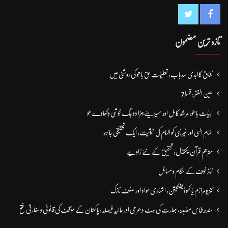
تازہ ترین مضمون
نفاق کاابدی سدِباب: تعلیمات حق باھُو کی روشنی میں
عین الفقر: قسط7
ابیات باھوؒ: مُرشد کامِل اوہ سہیڑیئے جہڑا دو جگ خُوشی وِکھاوے ھو
الہامِ الہٰی اور غیر نبی کو الہام کی حیثیت: ایک تحقیقی جائزہ
مترجم قرآن پکتھال: تحقیق کے نئے زاویے
نمازِ خوف کےاحکام و مسائل
کنزیومرازم یا کموڈیفکیشن: اشہاری مواد اور صنف نازک
سندھ طاس معاہدہ، بھارت کی ہٹ دھرمی اور حالیہ فیصلہ: پاکستان کے مؤقف کی قانونی و سفارتی فتح