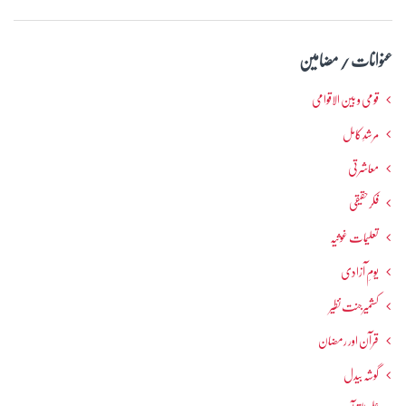
عنوانات / مضامین
قومی و بین الاقوامی
مرشدِ کامل
معاشرتی
فکرحقیقی
تعلیمات غوثیہ
یومِ آزادی
کشمیرجنت نظیر
قرآن اور رمضان
گوشہ بیدل