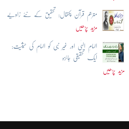
مترجم قرآن پکتھال: تحقیق کے نئے زاویے
مزید پڑھیں
الہامِ الہٰی اور غیر نبی کو الہام کی حیثیت:
ایک تحقیقی جائزہ
مزید پڑھیں