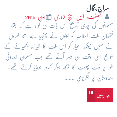
سراجِ بنگال
مصنف: ایس ایچ قادری
جون 2015
مسلمانوں کی پوری تاریخ اس بات کی گواہ ہے کہ جتنا
نقصان ملّتِ اِسلامیہ کو اپنوں نے پہنچایا ہے اتنا غیروں
نے نہیں کیونکہ اغیار کو اس ملّت کا شیرازہ بکھیرنے کے
مواقع اسی وقت ہی میسر آتے تھے جب مسلمان اندرونی
طور پر ٹوٹ پھوٹ کا شکار ہوکر کمزور ہوجایا کرتے تھے-
ہندوستان پر انگریزی ...
مزید پڑھیں