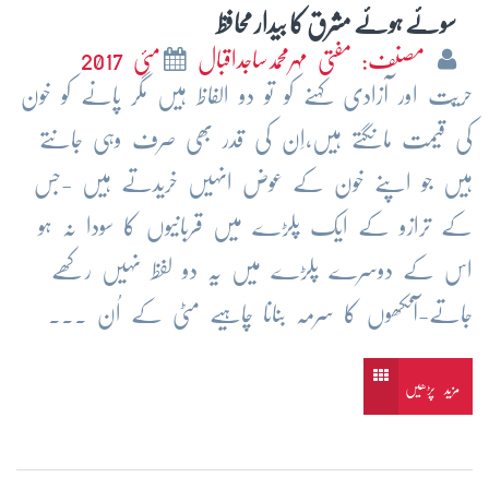
سوئے ہوئے مشرق کا بیدار محافظ
مصنف: مفتی مہرمحمدساجداقبال
مئی 2017
حریّت اور آزادی کہنے کو تو دو الفاظ ہیں مگر پانے کو خون
کی قیمت مانگتے ہیں،اِن کی قدر بھی صرف وہی جانتے
ہیں جو اپنے خون کے عوض انہیں خریدتے ہیں -جس
کے ترازو کے ایک پلڑے میں قربانیوں کا سودا نہ ہو
اس کے دوسرے پلڑے میں یہ دو لفظ نہیں رکھے
جاتے-آنکھوں کا سرمہ بنانا چاہیے مٹی کے اُن ...
مزید پڑھیں