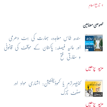
تاریخ اسلام
خصوصی مضامین
سندھ طاس معاہدہ، بھارت کی ہٹ دھرمی
اور حالیہ فیصلہ: پاکستان کے مؤقف کی قانونی
و سفارتی فتح
مزید پڑھیں
کنزیومرازم یا کموڈیفکیشن: اشہاری مواد اور
صنف نازک
مزید پڑھیں