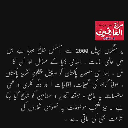
یہ میگزین اپریل 2000 سے مُسلسل شائع ہورہا ہے جِس
میں عالمی حالات ، اِسلامی دُنیا کے مسائل اور اُن کا
حل ، اِسلا می جمہوریّہ پاکستان کو درپیش چیلنجز، نظریۂ پاکستان
، صوفیأ کرام کی تعلیمات، اِقبالیات ا ور دیگر فکری و علمی
موضوعات پہ جامع و مُستند تحاریر و مضامین کو شائع کیا جاتا
ہے ۔ نیز منتخب موضوعات پہ خصوصی شماروں کی
اشاعت بھی کی جاتی ہے ۔