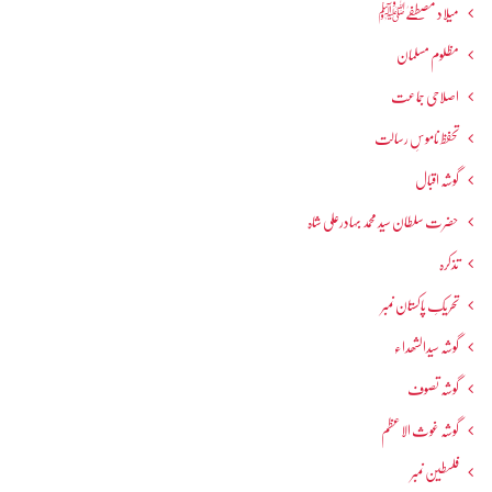
میلاد مصطفےٰﷺ
مظلوم مسلمان
اصلاحی جماعت
تحفظ ناموسِ رسالت
گوشہ اقبال
حضرت سلطان سید محمد بہادرعلی شاہ
تذکرہ
تحریکِ پاکستان نمبر
گوشہ سیدالشھداء
گوشہ تصوف
گوشہ غوث الاعظم
فلسطین نمبر