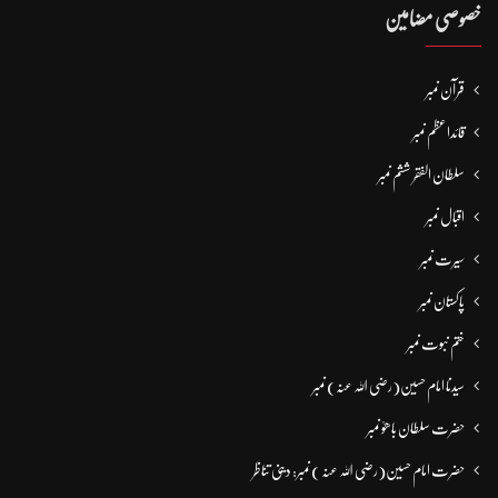
خصوصی مضامین
قرآن نمبر
قائداعظم نمبر
سلطان الفقر ششم نمبر
اقبال نمبر
سیرت نمبر
پاکستان نمبر
ختم نبوت نمبر
سیدنا امام حسین(رضی اللہ عنہ) نمبر
حضرت سلطان باھوؒ نمبر
حضرت امام حسین(رضی اللہ عنہ ) نمبر: دینی تناظر