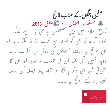
صلیبی جنگوں کے مہذب فاتح
مصنف: افضال راؤ
جولائی 2016
تاریخِ اسلام میں دِین مصطفوی پہ کئی بار ایسے نازک
ادوار آئے کہ جن کو فیصلہ کُن لمحات کہا جا سکتا ہے اور
اُن مواقع پہ صرف مسلمانوں کی زندگی ہی خطرات سے
دوچار نہیں تھی بلکہ اُن کی تہذیب و تمدن اور اُن کا
نظریاتی ثمرہ بھی دائو پہ لگا ہوا تھا- پہلا فیصلہ کُن مرحلہ
غزوہ بدر کے موقع پہ ...
مزید پڑھیں