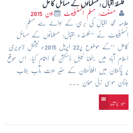
فلسفۂ اقبال : مسلمانوں کے مسائل کا حل
مصنف: مسلم انسٹیٹیوٹ
جون 2015
علامہ محمد اقبالؒ کی برسی کے حوالے سے مسلم
انسٹیٹیوٹ نے ’’فلسفہء اقبال: مسلمانوں کے مسائل
کاحل ‘‘کے موضوع پر22 اپریل 2015ء نیشنل لائبریری
اسلام آباد میں رائونڈ ٹیبل ڈسکشن کا اہتمام کیا- اس موقع
پر پاکستان میں افغانستان کے سفیر عزت مآب جناب
جانان موسیٰ زئی مہمانِ ...
مزید پڑھیں