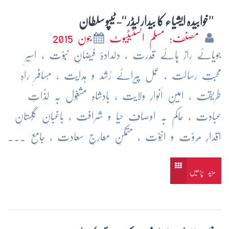
’’خوابیدہ ایشیاء کا بیدار لیڈر‘‘- ٹیپو سلطان
مصنف: مسلم انسٹیٹیوٹ
جون 2015
جویائے راز ہائے قُدرت ، دلدادۂ فیضانِ نبُوّت ، اسیرِ
محبتِ رسالت ، عمل پیرائے رُشد و ہدایت ، مُسافرِ راہِ
طریقت ، امینِ اَنوارِ وِلایت ، بادشاہِ مشغُول بہ لذّاتِ
عبادت ، حاکم بہ اوصافِ حیا و شرافت ، باغبانِ گُلستانِ
اقدارِ مُروّت و اخُوّت ، متمکنِ مُعارجِ سعادت ، جامعِ ...
مزید پڑھیں