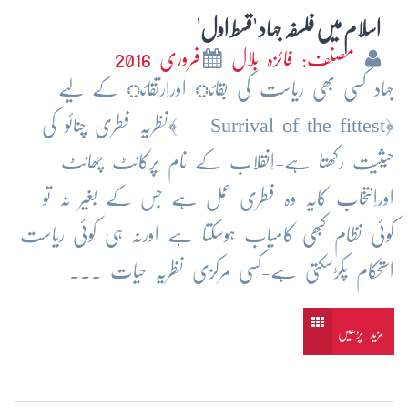
اسلام میں فلسفہ جہاد 'قسط اول'
مصنف: فائزہ بلال
فروری 2016
جہاد کسی بھی ریاست کی بقائ اوراِرتقائ کے لیے
﴿Surrival of the fittest ﴾نظریہ فطری چنائو کی
حیثیت رکھتا ہے-اِنقلاب کے نام پرکانٹ چھانٹ
اوراِنتخاب کایہ وہ فطری عمل ہے جس کے بغیر نہ تو
کوئی نظام کبھی کامیاب ہوسکتا ہے اورنہ ہی کوئی ریاست
استحکام پکڑسکتی ہے-کسی مرکزی نظریہ حیات ...
مزید پڑھیں