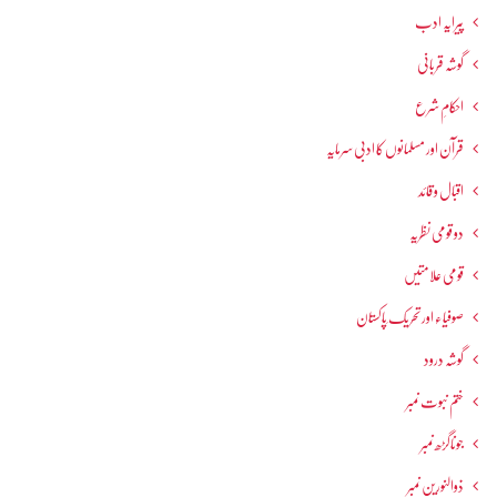
پیرایہ ادب
گوشہ قربانی
احکامِ شرع
قرآن اور مسلمانوں کا ادبی سرمایہ
اقبال و قائد
دو قومی نظریہ
قومی علامتیں
صوفیاء اور تحریک ِپاکستان
گوشہ درود
ختم نبوت نمبر
جوناگڑھ نمبر
ذوالنورین نمبر