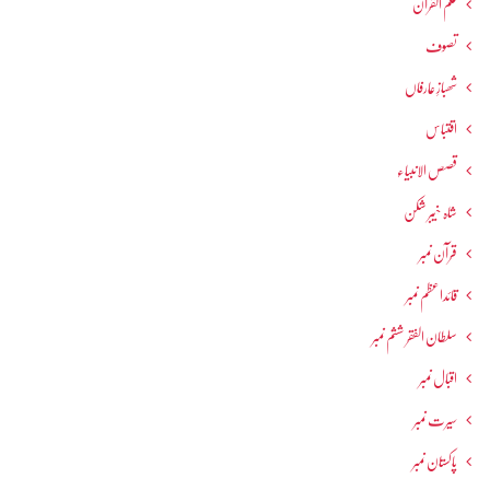
علم القرآن
تصوف
شھبازِ عارفاں
اقتباس
قصص الانبیاء
شاہ خیبر شکن
قرآن نمبر
قائداعظم نمبر
سلطان الفقر ششم نمبر
اقبال نمبر
سیرت نمبر
پاکستان نمبر