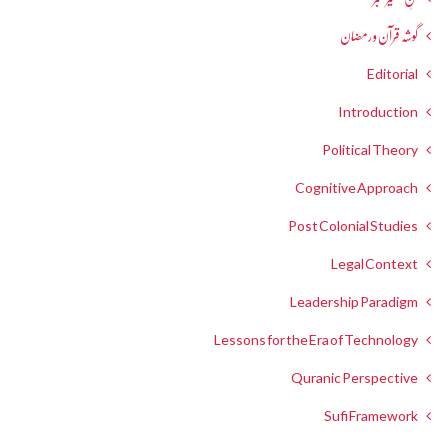
گوشہ قرآن و رمضان
Editorial
Introduction
Political Theory
Cognitive Approach
Post Colonial Studies
Legal Context
Leadership Paradigm
Lessons for the Era of Technology
Quranic Perspective
Sufi Framework