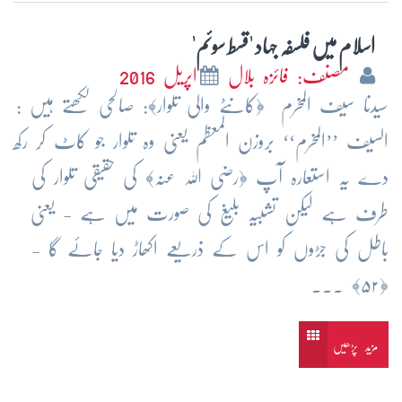
اسلام میں فلسفہ جہاد 'قسط سوئم'
مصنف: فائزہ بلال
اپریل 2016
سیدنا سیف المخرم ﴿کانٹے والی تلوار﴾: صالحی لکھتے ہیں :
السیف ’’المخرم‘‘ بروزن المعظم یعنی وہ تلوار جو کاٹ کر رکھ
دے یہ استعارہ آپ ﴿رضی اللہ عنہ﴾ کی حقیقی تلوار کی
طرف ہے لیکن تشبیہ بلیغ کی صورت میں ہے - یعنی
باطل کی جڑوں کو اس کے ذریعے اکھاڑ دیا جائے گا -
﴿۵۲﴾ ...
مزید پڑھیں