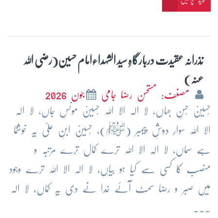
مزید پڑھیں
نذرانہ عقیدت دربارگاہِ سید الشہداءامام حسین(رضی اللہ
عنہ)
مصنف: مستحسن رضا جامی
جون 2026
حُسینؑ حُسنِ جہاں، لا الہ الا اللہ حُسینؑ مونسِ جاں، لا الہ
الا اللہ سوارِ دوشِ پیمبر (ﷺ)، حُسینؑ ابنِ علیؑ یہ خوشنما
ہے سماں، لا الہ الا اللہ ترے کمال ترے مرتبہ و
منصب کا کسی سے کیا ہو بیاں، لا الہ الا اللہ ترے وجود
میں صبر و رضا سمٹ آئے خدا نے دی یہ کماں، لا الہ
...