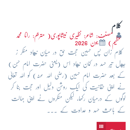
کلام
مصنف: شاعر: نظیری نیشاپوری( مترجم: رانا محمد
عظیم)
جون 2026
کلام زان پس حسین حجت حق در میان نهاد منکر ز
جهل تیر حسد در کمان نهاد اس (یعنی حضرت امام حسَّن)
کے بعد حضرت امام حسین (رضی اللہ عنہ) کو اللہ تعالیٰ
نے اپنی حقانیت کی ایک روشن دلیل اور حجت بنا کر
لوگوں کے درمیان رکھا، لیکن منکروں نے اپنی جہالت
کے باعث حسد و عداوت کے ...