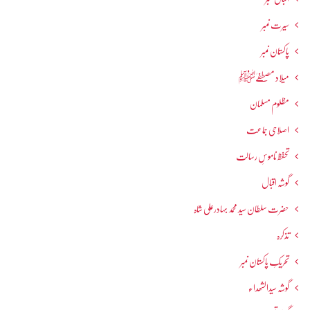
سیرت نمبر
پاکستان نمبر
میلاد مصطفےٰﷺ
مظلوم مسلمان
اصلاحی جماعت
تحفظ ناموسِ رسالت
گوشہ اقبال
حضرت سلطان سید محمد بہادرعلی شاہ
تذکرہ
تحریکِ پاکستان نمبر
گوشہ سیدالشھداء