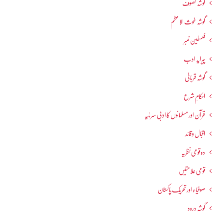
گوشہ تصوف
گوشہ غوث الاعظم
فلسطین نمبر
پیرایہ ادب
گوشہ قربانی
احکامِ شرع
قرآن اور مسلمانوں کا ادبی سرمایہ
اقبال و قائد
دو قومی نظریہ
قومی علامتیں
صوفیاء اور تحریک ِپاکستان
گوشہ درود