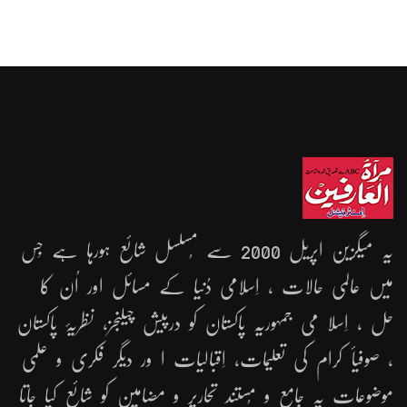
یہ میگزین اپریل 2000 سے مُسلسل شائع ہورہا ہے جِس
میں عالمی حالات ، اِسلامی دُنیا کے مسائل اور اُن کا
حل ، اِسلا می جمہوریّہ پاکستان کو درپیش چیلنجز، نظریۂ پاکستان
، صوفیأ کرام کی تعلیمات، اِقبالیات ا ور دیگر فکری و علمی
موضوعات پہ جامع و مُستند تحاریر و مضامین کو شائع کیا جاتا