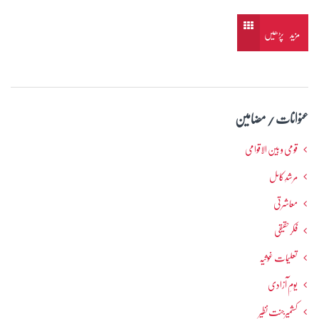
مزید پڑھیں
عنوانات / مضامین
قومی و بین الاقوامی
مرشدِ کامل
معاشرتی
فکرحقیقی
تعلیمات غوثیہ
یومِ آزادی
کشمیرجنت نظیر