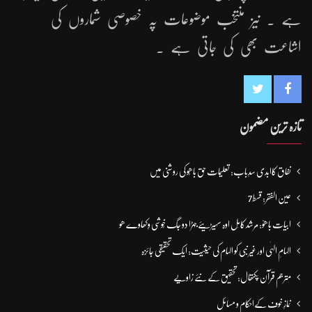
ہے ۔ نیز منتخب موضوعات پہ خصوصی شماروں کی
اشاعت بھی کی جاتی ہے ۔
تازہ ترین مضمون
نفاق کاابدی سدِباب: تعلیمات حق باھُو کی روشنی میں
عین الفقر: قسط7
ابیات باھوؒ: مُرشد کامِل اوہ سہیڑیئے جہڑا دو جگ خُوشی وِکھاوے ھو
الہامِ الہٰی اور غیر نبی کو الہام کی حیثیت: ایک تحقیقی جائزہ
مترجم قرآن پکتھال: تحقیق کے نئے زاویے
نمازِ خوف کےاحکام و مسائل