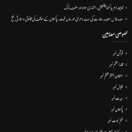
کنزیومرازم یا کموڈیفکیشن: اشہاری مواد اور صنف نازک
سندھ طاس معاہدہ، بھارت کی ہٹ دھرمی اور حالیہ فیصلہ: پاکستان کے مؤقف کی قانونی و سفارتی فتح
خصوصی مضامین
قرآن نمبر
قائداعظم نمبر
سلطان الفقر ششم نمبر
اقبال نمبر
سیرت نمبر
پاکستان نمبر
ختم نبوت نمبر
سیدنا امام حسین(رضی اللہ عنہ) نمبر