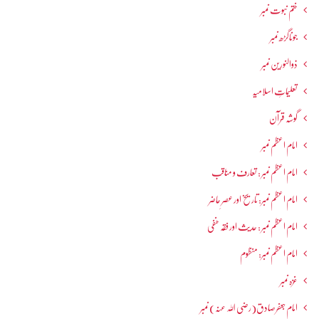
ختم نبوت نمبر
جوناگڑھ نمبر
ذوالنورین نمبر
تعلیماتِ اسلامیہ
گوشہ قرآن
امام اعظم نمبر
امام اعظم نمبر : تعارف و مناقب
امام اعظم نمبر: تاریخ اور عصرِ حاضر
امام اعظم نمبر : حدیث اور فقہ حنفی
امام اعظم نمبر: منظوم
غزہ نمبر
امام جعفرصادق(رضی اللہ عنہ) نمبر