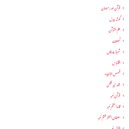
قرآن اور رمضان
گوشہ بیدل
علم القرآن
تصوف
شھبازِ عارفاں
اقتباس
قصص الانبیاء
شاہ خیبر شکن
قرآن نمبر
قائداعظم نمبر
سلطان الفقر ششم نمبر
اقبال نمبر