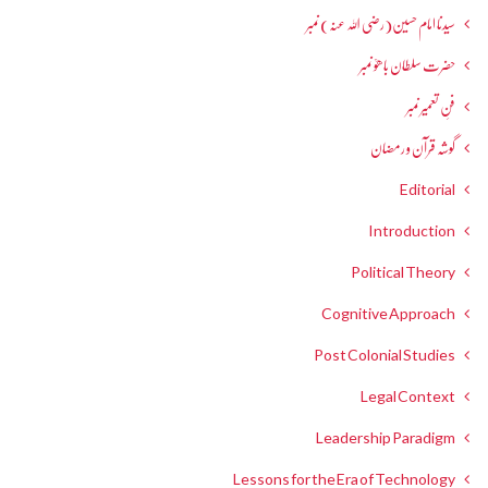
سیدنا امام حسین(رضی اللہ عنہ) نمبر
حضرت سلطان باھوؒ نمبر
فنِ تعمیر نمبر
گوشہ قرآن و رمضان
Editorial
Introduction
Political Theory
Cognitive Approach
Post Colonial Studies
Legal Context
Leadership Paradigm
Lessons for the Era of Technology