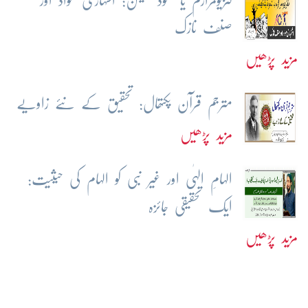
کنزیومرازم یا کموڈیفکیشن: اشہاری مواد اور
صنف نازک
مزید پڑھیں
مترجم قرآن پکتھال: تحقیق کے نئے زاویے
مزید پڑھیں
الہامِ الہٰی اور غیر نبی کو الہام کی حیثیت:
ایک تحقیقی جائزہ
مزید پڑھیں