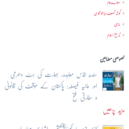
صلاےعام
گوشہ تصوف و باھُو شناسی
مذہبی
تاریخ اسلام
خصوصی مضامین
سندھ طاس معاہدہ، بھارت کی ہٹ دھرمی
اور حالیہ فیصلہ: پاکستان کے مؤقف کی قانونی
و سفارتی فتح
مزید پڑھیں