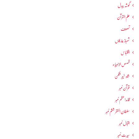
گوشہ بیدل
علم القرآن
تصوف
شھبازِ عارفاں
اقتباس
قصص الانبیاء
شاہ خیبر شکن
قرآن نمبر
قائداعظم نمبر
سلطان الفقر ششم نمبر
اقبال نمبر
سیرت نمبر