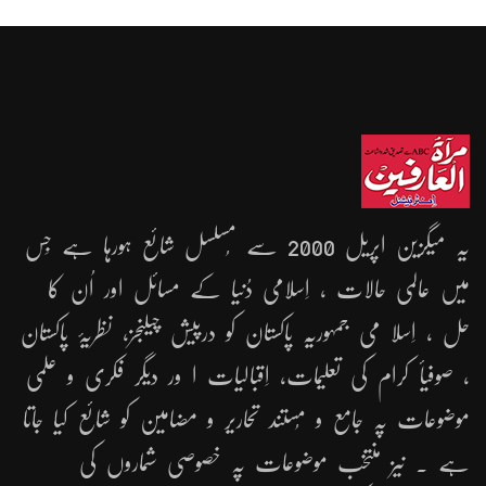
یہ میگزین اپریل 2000 سے مُسلسل شائع ہورہا ہے جِس
میں عالمی حالات ، اِسلامی دُنیا کے مسائل اور اُن کا
حل ، اِسلا می جمہوریّہ پاکستان کو درپیش چیلنجز، نظریۂ پاکستان
، صوفیأ کرام کی تعلیمات، اِقبالیات ا ور دیگر فکری و علمی
موضوعات پہ جامع و مُستند تحاریر و مضامین کو شائع کیا جاتا
ہے ۔ نیز منتخب موضوعات پہ خصوصی شماروں کی