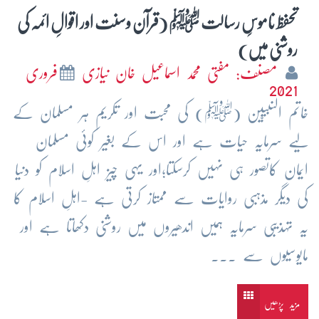
تحفظ ناموسِ رسالت ﷺ (قرآن وسنت اور اقوالِ ائمہ کی
روشنی میں)
مصنف: مفتی محمد اسماعیل خان نیازی
فروری
2021
خاتم النبیّین (ﷺ) کی محبت اور تکریم ہر مسلمان کے
لیے سرمایہ حیات ہے اور اس کے بغیر کوئی مسلمان
ایمان کاتصور ہی نہیں کرسکتا؛اور یہی چیز اہلِ اسلام کو دنیا
کی دیگر مذہبی روایات سے ممتاز کرتی ہے -اہلِ اسلام کا
یہ تہذیبی سرمایہ ہمیں اندھیروں میں روشنی دکھاتا ہے اور
مایوسیوں سے ...
مزید پڑھیں