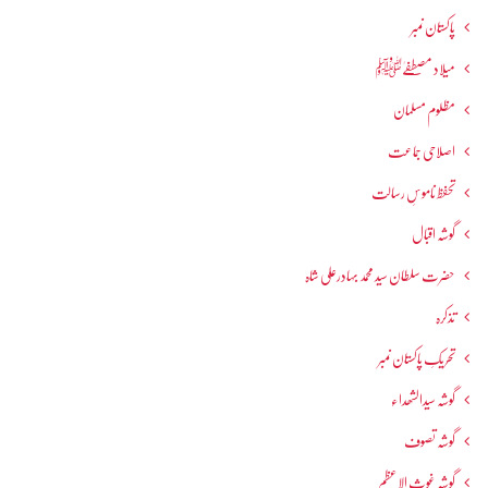
پاکستان نمبر
میلاد مصطفےٰﷺ
مظلوم مسلمان
اصلاحی جماعت
تحفظ ناموسِ رسالت
گوشہ اقبال
حضرت سلطان سید محمد بہادرعلی شاہ
تذکرہ
تحریکِ پاکستان نمبر
گوشہ سیدالشھداء
گوشہ تصوف
گوشہ غوث الاعظم