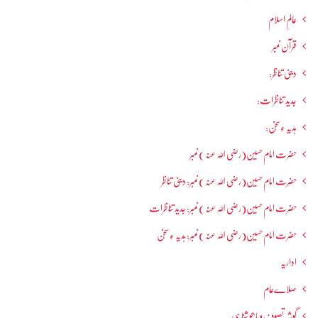
عالمِ اسلام
قرآن نمبر
دینی تناظر:
جدید تناظرات:
ہدیہ ءِسُخن:
حضرت امام حسین(رضی اللہ عنہ ) نمبر
حضرت امام حسین(رضی اللہ عنہ ) نمبر: دینی تناظر
حضرت امام حسین(رضی اللہ عنہ ) نمبر: جدید تناظرات
حضرت امام حسین(رضی اللہ عنہ ) نمبر: ہدیہ ءِ سُخن
اداریہ
صلاےعام
گوشہ تصوف و باھُو شناسی