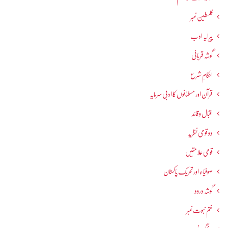
فلسطین نمبر
پیرایہ ادب
گوشہ قربانی
احکامِ شرع
قرآن اور مسلمانوں کا ادبی سرمایہ
اقبال و قائد
دو قومی نظریہ
قومی علامتیں
صوفیاء اور تحریک ِپاکستان
گوشہ درود
ختم نبوت نمبر