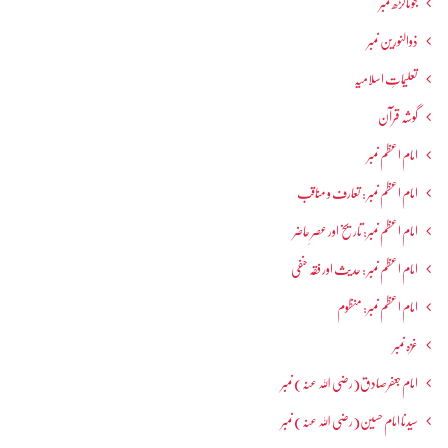
جوناگڑھ نمبر
ذوالنورین نمبر
تعلیماتِ اسلامیہ
گوشہ قرآن
امام اعظم نمبر
امام اعظم نمبر : تعارف و مناقب
امام اعظم نمبر: تاریخ اور عصرِ حاضر
امام اعظم نمبر : حدیث اور فقہ حنفی
امام اعظم نمبر: منظوم
غزہ نمبر
امام جعفرصادق(رضی اللہ عنہ) نمبر
سیدنا امام حسین(رضی اللہ عنہ) نمبر