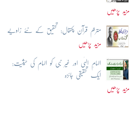
مزید پڑھیں
مترجم قرآن پکتھال: تحقیق کے نئے زاویے
مزید پڑھیں
الہامِ الہٰی اور غیر نبی کو الہام کی حیثیت:
ایک تحقیقی جائزہ
مزید پڑھیں