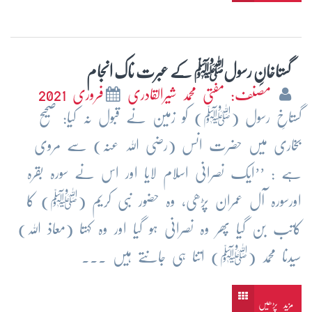
گستاخانِ رسولﷺ کے عبرت ناک انجام
مصنف: مفتی محمد شیرالقادری
فروری 2021
گستاخِ رسول (ﷺ) کو زمین نے قبول نہ کیا: صحیح
بخاری میں حضرت انس (رضی اللہ عنہ) سے مروی
ہے : ’’ایک نصرانی اسلام لایا اور اس نے سورہ بقرہ
اورسورہ آل عمران پڑھی، وہ حضور نبی کریم (ﷺ) کا
کاتب بن گیا پھر وہ نصرانی ہو گیا اور وہ کہتا (معاذ اللہ)
سیدنا محمد (ﷺ) اتنا ہی جانتے ہیں ...
مزید پڑھیں