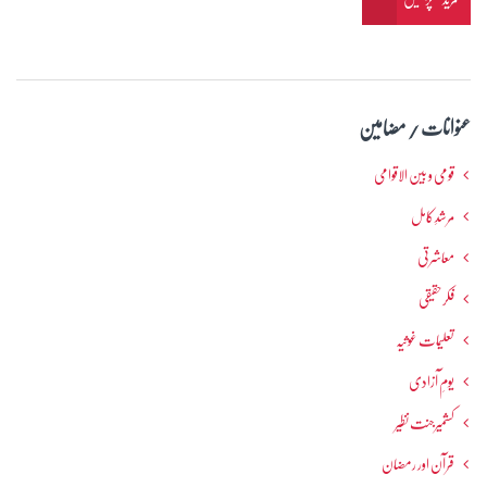
عنوانات / مضامین
قومی و بین الاقوامی
مرشدِ کامل
معاشرتی
فکرحقیقی
تعلیمات غوثیہ
یومِ آزادی
کشمیرجنت نظیر
قرآن اور رمضان