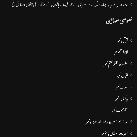
سندھ طاس معاہدہ، بھارت کی ہٹ دھرمی اور حالیہ فیصلہ: پاکستان کے مؤقف کی قانونی و سفارتی فتح
خصوصی مضامین
قرآن نمبر
قائداعظم نمبر
سلطان الفقر ششم نمبر
اقبال نمبر
سیرت نمبر
پاکستان نمبر
ختم نبوت نمبر
سیدنا امام حسین(رضی اللہ عنہ) نمبر
حضرت سلطان باھوؒ نمبر