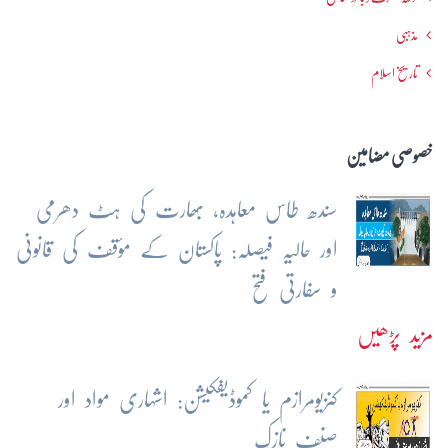
مذہبی
تاریخ اسلام
خصوصی مضامین
سندھ طاس معاہدہ، بھارت کی ہٹ دھرمی
اور حالیہ فیصلہ: پاکستان کے مؤقف کی قانونی
و سفارتی فتح
مزید پڑھیں
کنزیومرازم یا کموڈیفکیشن: اشہاری مواد اور
صنف نازک