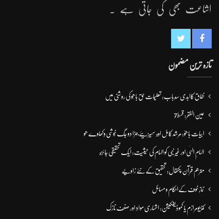
اشاعت بھی کی جاتی ہے ۔
تازہ ترین مضمون
نفاق کاابدی سدِباب: تعلیمات حق باھُو کی روشنی میں
عین الفقر: قسط7
ابیات باھوؒ: مُرشد کامِل اوہ سہیڑیئے جہڑا دو جگ خُوشی وِکھاوے ھو
الہامِ الہٰی اور غیر نبی کو الہام کی حیثیت: ایک تحقیقی جائزہ
مترجم قرآن پکتھال: تحقیق کے نئے زاویے
نمازِ خوف کےاحکام و مسائل
کنزیومرازم یا کموڈیفکیشن: اشہاری مواد اور صنف نازک