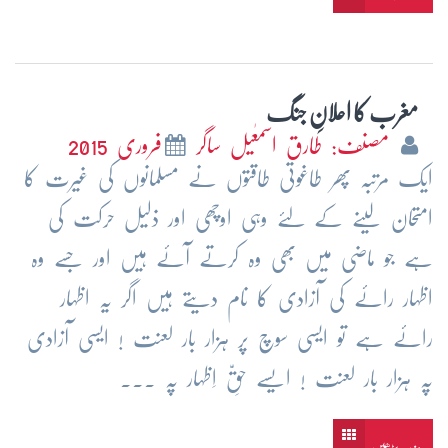
مغرب کا اعلانِ جنگ
مصنف: طارق اسمٰعیل ساگر
فروری 2015
ایک مرتبہ پھر طاغوتی طاقتوں نے مسلمانوں کی غیرت کا
امتحان لینے کے لئے وہی اوچھی اور ذلیل حرکت کی
ہے جو ماضی میں بھی وہ کرتے آئے ہیں اور جسے وہ
اظہار رائے کی آزادی کا نام دیتے ہیں اگر یہ اظہار
رائے ہے تو ایسی سوچ پر ہزار بار لعنت ! ایسی آزادی
پہ ہزار بار لعنت ! ایسے حقِّ اِظہار پہ ...
مزید پڑھیں