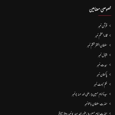
خصوصی مضامین
قرآن نمبر
قائداعظم نمبر
سلطان الفقر ششم نمبر
اقبال نمبر
سیرت نمبر
پاکستان نمبر
ختم نبوت نمبر
سیدنا امام حسین(رضی اللہ عنہ) نمبر
حضرت سلطان باھوؒ نمبر
حضرت امام حسین(رضی اللہ عنہ ) نمبر: دینی تناظر