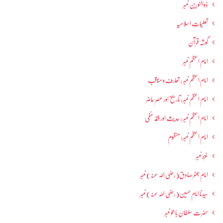
ذوالنورین نمبر
تعلیماتِ اسلامیہ
گوشہ قرآن
امام اعظم نمبر
امام اعظم نمبر : تعارف و مناقب
امام اعظم نمبر: تاریخ اور عصرِ حاضر
امام اعظم نمبر : حدیث اور فقہ حنفی
امام اعظم نمبر: منظوم
غزہ نمبر
امام جعفرصادق(رضی اللہ عنہ) نمبر
سیدنا امام حسین(رضی اللہ عنہ) نمبر
حضرت سلطان باھوؒ نمبر