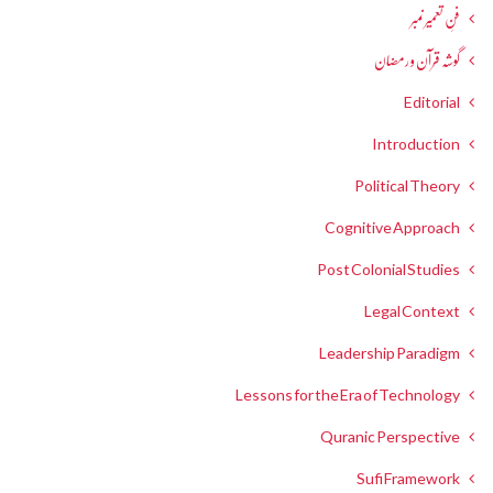
فنِ تعمیر نمبر
گوشہ قرآن و رمضان
Editorial
Introduction
Political Theory
Cognitive Approach
Post Colonial Studies
Legal Context
Leadership Paradigm
Lessons for the Era of Technology
Quranic Perspective
Sufi Framework