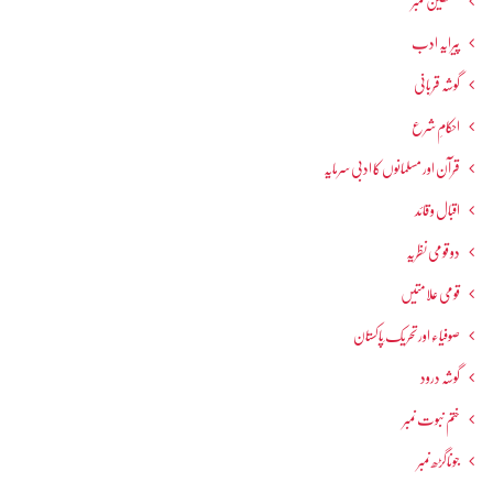
فلسطین نمبر
پیرایہ ادب
گوشہ قربانی
احکامِ شرع
قرآن اور مسلمانوں کا ادبی سرمایہ
اقبال و قائد
دو قومی نظریہ
قومی علامتیں
صوفیاء اور تحریک ِپاکستان
گوشہ درود
ختم نبوت نمبر
جوناگڑھ نمبر