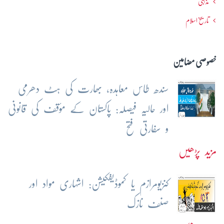
مذہبی
تاریخ اسلام
خصوصی مضامین
سندھ طاس معاہدہ، بھارت کی ہٹ دھرمی
اور حالیہ فیصلہ: پاکستان کے مؤقف کی قانونی
و سفارتی فتح
مزید پڑھیں
کنزیومرازم یا کموڈیفکیشن: اشہاری مواد اور
صنف نازک