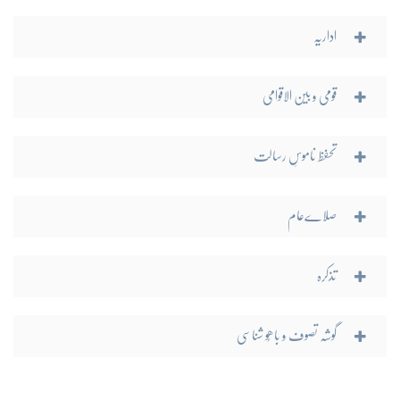
اداریہ
قومی و بین الاقوامی
تحفظ ناموسِ رسالت
صلاےعام
تذکرہ
گوشہ تصوف و باھُو شناسی