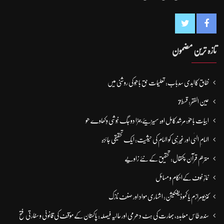
تازہ ترین مضمون
نفاق کاابدی سدِباب: تعلیمات حق باھُو کی روشنی میں
عین الفقر: قسط7
ابیات باھوؒ: مُرشد کامِل اوہ سہیڑیئے جہڑا دو جگ خُوشی وِکھاوے ھو
الہامِ الہٰی اور غیر نبی کو الہام کی حیثیت: ایک تحقیقی جائزہ
مترجم قرآن پکتھال: تحقیق کے نئے زاویے
نمازِ خوف کےاحکام و مسائل
کنزیومرازم یا کموڈیفکیشن: اشہاری مواد اور صنف نازک
سندھ طاس معاہدہ، بھارت کی ہٹ دھرمی اور حالیہ فیصلہ: پاکستان کے مؤقف کی قانونی و سفارتی فتح