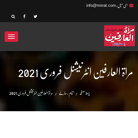
info@mirrat.com
ای میل:
ggle
ation
مراۃ العارفین انٹرنیشنل فروری 2021
پہلا صفحہ
تمام رسالے
مراۃ العارفین انٹرنیشنل فروری 2021