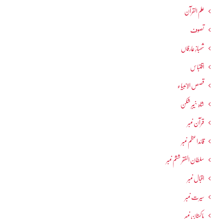
علم القرآن
تصوف
شھبازِ عارفاں
اقتباس
قصص الانبیاء
شاہ خیبر شکن
قرآن نمبر
قائداعظم نمبر
سلطان الفقر ششم نمبر
اقبال نمبر
سیرت نمبر
پاکستان نمبر