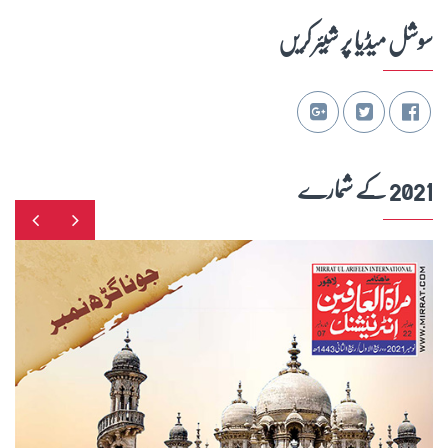
سوشل میڈیا پر شِیئر کریں
2021 کے شمارے