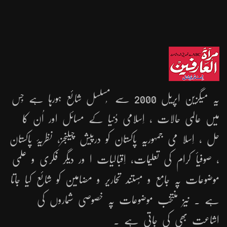
یہ میگزین اپریل 2000 سے مُسلسل شائع ہورہا ہے جِس
میں عالمی حالات ، اِسلامی دُنیا کے مسائل اور اُن کا
حل ، اِسلا می جمہوریّہ پاکستان کو درپیش چیلنجز، نظریۂ پاکستان
، صوفیأ کرام کی تعلیمات، اِقبالیات ا ور دیگر فکری و علمی
موضوعات پہ جامع و مُستند تحاریر و مضامین کو شائع کیا جاتا
ہے ۔ نیز منتخب موضوعات پہ خصوصی شماروں کی
اشاعت بھی کی جاتی ہے ۔