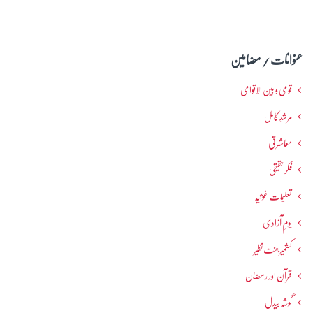
عنوانات / مضامین
قومی و بین الاقوامی
مرشدِ کامل
معاشرتی
فکرحقیقی
تعلیمات غوثیہ
یومِ آزادی
کشمیرجنت نظیر
قرآن اور رمضان
گوشہ بیدل