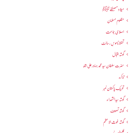
میلاد مصطفےٰﷺ
مظلوم مسلمان
اصلاحی جماعت
تحفظ ناموسِ رسالت
گوشہ اقبال
حضرت سلطان سید محمد بہادرعلی شاہ
تذکرہ
تحریکِ پاکستان نمبر
گوشہ سیدالشھداء
گوشہ تصوف
گوشہ غوث الاعظم