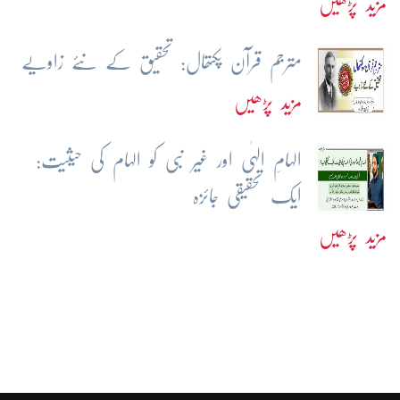
مزید پڑھیں
مترجم قرآن پکتھال: تحقیق کے نئے زاویے
مزید پڑھیں
الہامِ الہٰی اور غیر نبی کو الہام کی حیثیت:
ایک تحقیقی جائزہ
مزید پڑھیں