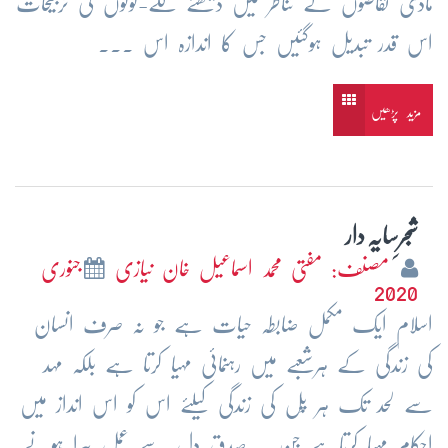
مادی تقاضوں کے تناظر میں دیکھنے لگے-لوگوں کی ترجیحات
اس قدر تبدیل ہوگئیں جس کا اندازہ اس ...
مزید پڑھیں
شجرِسایہ دار
مصنف: مفتی محمد اسماعیل خان نیازی
جنوری
2020
اسلام ایک مکمل ضابطہ حیات ہے جو نہ صرف انسان
کی زندگی کے ہرشعبے میں رہنمائی مہیا کرتا ہے بلکہ مہد
سے لحد تک ہر پَل کی زندگی کیلئے اس کو اس انداز میں
احکام مہیا کرتاہے جن پہ صدقِ دل سے عمل پیرا ہونے