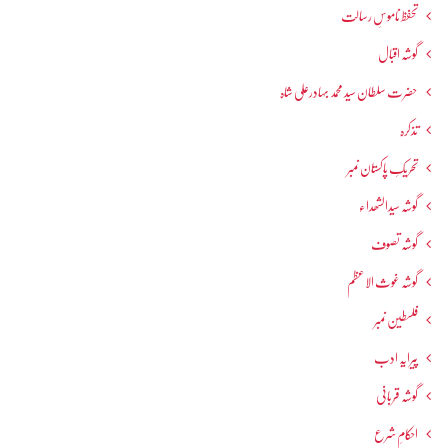
تحفظ ناموسِ رسالت
گوشہ اقبال
حضرت سلطان سید محمد بہادرعلی شاہ
تذکرہ
تحریکِ پاکستان نمبر
گوشہ سیدالشھداء
گوشہ تصوف
گوشہ غوث الاعظم
فلسطین نمبر
پیرایہ ادب
گوشہ قربانی
احکامِ شرع