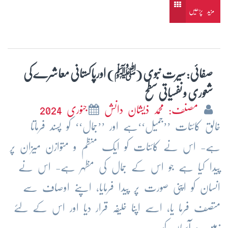
مزید پڑھیں
صفائی: سیرت نبوی (ﷺ) اورپاکستانی معاشرے کی
شعوری و نفسیاتی سطح
مصنف: محمد ذیشان دانش
جنوری 2024
خالق کائنات ’’جمیل‘‘ہے اور ’’جمال‘‘ کو پسند فرماتا
ہے- اس نے کائنات کو ایک منظم و متوازن میزان پر
پیدا کیا ہے جو اس کے جمال کی مظہر ہے- اس نے
انسان کو اپنی صورت پر پیدا فرمایا، اپنے اوصاف سے
متصف فرما یا، اسے اپنا خلیفہ قرار دیا اور اس کے لئے