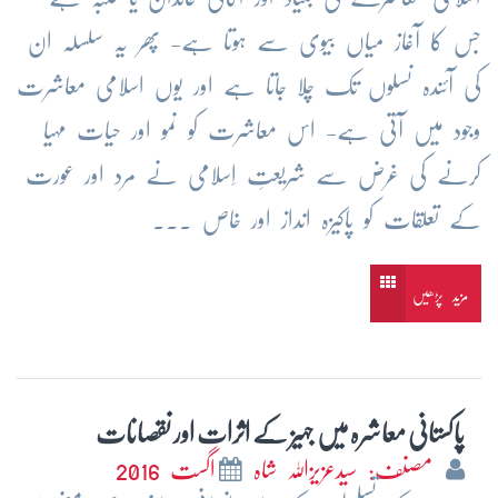
جس کا آغاز میاں بیوی سے ہوتا ہے- پھر یہ سلسلہ ان
کی آئندہ نسلوں تک چلا جاتا ہے اور یوں اسلامی معاشرت
وجود میں آتی ہے- اس معاشرت کو نمو اور حیات مہیا
کرنے کی غرض سے شریعتِ اِسلامی نے مرد اور عورت
کے تعلقات کو پاکیزہ انداز اور خاص ...
مزید پڑھیں
پاکستانی معاشرہ میں جہیز کے اثرات اور نقصانات
مصنف: سیدعزیزاللہ شاہ
اگست 2016