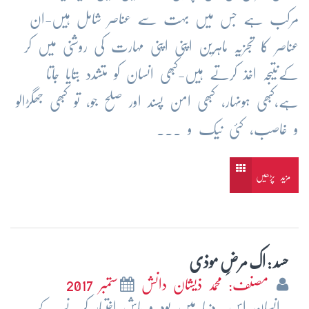
مرکب ہے جس میں بہت سے عناصر شامل ہیں-ان
عناصر کا تجزیہ ماہرین اپنی اپنی مہارت کی روشنی میں کر
کےنتیجہ اخذ کرتے ہیں-کبھی انسان کو متشدد بتایا جاتا
ہے،کبھی ہونہار، کبھی امن پسند اور صلح جو، تو کبھی جھگڑالو
و غاصب، کئی نیک و ...
مزید پڑھیں
حسد : اک مرضِ موذی
مصنف: محمد ذیشان دانش
ستمبر 2017
انسان اس دنیا میں بود و باش اختیار کرنے کے