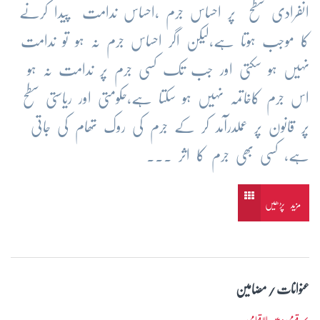
انفرادی سطح پر احساس جرم ،احساس ندامت پیدا کرنے
کا موجب ہوتا ہے،لیکن اگر احساس جرم نہ ہو تو ندامت
نہیں ہو سکتی اور جب تک کسی جرم پر ندامت نہ ہو
اس جرم کاخاتمہ نہیں ہو سکتا ہے،حکومتی اور ریاستی سطح
پر قانون پر عملدرآمد کر کے جرم کی روک تھام کی جاتی
ہے، کسی بھی جرم کا اثر ...
مزید پڑھیں
عنوانات / مضامین