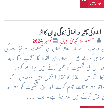
مزید پڑھیں
الفاظ کی تاثیر اور انسانی زندگی پر ان کا اثر
مصنف: کبریٰ پوپل
نومبر 2024
یہ درست ہے کہ الفاظ انسان کی شخصیت اور خیالات کی
عکاسی کرتے ہیں- انسان جن الفاظ کا انتخاب کرتا ہے
وہ اس کی شخصیت کو تعمیر کرنے میں بڑا اہم کردار
نبھاتے ہیں- الفاظ کا محتاط استعمال ہمیں دوسروں کے
ساتھ بہتر تعلقات قائم کرنے اور اپنی شخصیت کو بہتر طور
پر پیش کرنے میں مدد دیتا ہے- جب ...