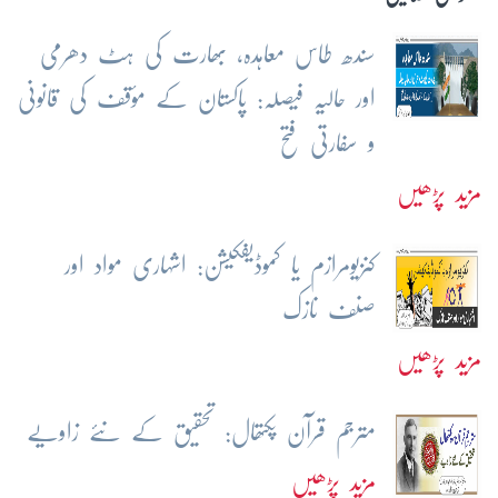
سندھ طاس معاہدہ، بھارت کی ہٹ دھرمی
اور حالیہ فیصلہ: پاکستان کے مؤقف کی قانونی
و سفارتی فتح
مزید پڑھیں
کنزیومرازم یا کموڈیفکیشن: اشہاری مواد اور
صنف نازک
مزید پڑھیں
مترجم قرآن پکتھال: تحقیق کے نئے زاویے
مزید پڑھیں