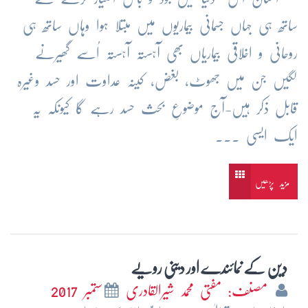
ساتھ ہی جہاں جسمانی بیماریوں میں مبتلا ہوا وہاں ساتھ ہی
روحانی و اخلاقی بیماریاں بھی آہستہ آہستہ اُسے گھیرنے
لگیں جن میں جھوٹ، بغض، کینہ عداوت اور حسد وغیرہ
قابل ذکر ہیں-آج موضوعِ بحث حسد رہے گا کیونکہ یہ
ایک ایسی ...
مزید پڑھیں
دین کے نمائندے اور دینی رویے
مصنف: مفتی محمد شیرالقادری
ستمبر 2017