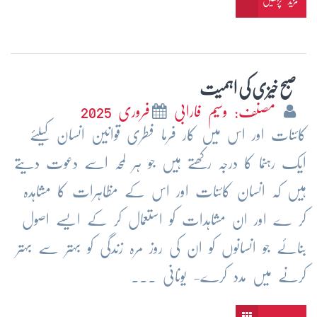
مزید پڑھیں
صبح خیزی کی اہمیت
مصنف: وسیم فارابی
فروری 2025
کائنات اور اس میں کار فرما فطری قوانین انسان کیلئے
ایک رہنما کا درجہ رکھتے ہیں جو ہر لمحہ اسے دعوت دیتے
ہیں کہ انسان کائنات اور اس کے مظاہرات کا مشاہدہ
کر ے اور ان مشاہدات کو استعمال کر کے ایسے اصول
بنائے جو انسانوں کو ان کی روز مرہ زندگی کو بہتر سے بہتر
کرنے میں مدد کرے- یونانی ...