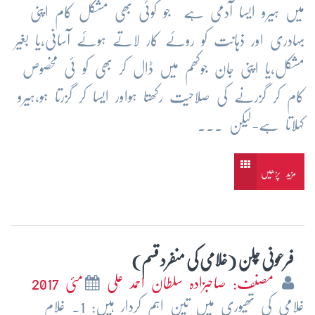
میں ہیرو ایسا آدمی ہے جو کوئی بھی مشکل کام اپنی
بہادری اور ذہانت کو روئے کار لاتے ہوئے آسانی،یا بغیر
مشکل،یا اپنی جان جوکھم میں ڈال کر بھی کو ئی مخصوص
کام کر گزرنے کی صلاحیت رکھتا ہواور ایسا کر گزرتا ہو،ہیرو
کہلاتا ہے-لیکن ...
مزید پڑھیں
فرعونی چلن (غلامی کی منفرد قسم)
مصنف: صاحبزادہ سلطان احمد علی
مئی 2017
غلامی کی تھیوری میں تین اہم کردار ہیں: 1۔ غلام