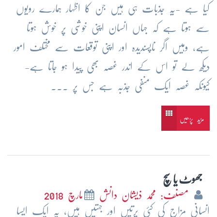
کیا ہے -یہ جذبات ہی ہیں جن کا اظہار ہمارے رویوں
سے ہوتا ہے کہ جہاں انسان اپنی خوشی پر خوش ہوتا
ہے، وہیں اگر ناپسندیدہ اور اپنی توقعات سے مختلف امور
دیکھ لے تو اس کے اندر غصہ بھی پیدا ہو جاتا ہے-
کیونکہ غصہ ایک منفی جذبہ ہے جس پر ...
مزید پڑھیں
جھوٹ یا سچ
مصنف: محمد ذیشان دانش
مارچ 2018
انسانی مزاج کی کئی پرتیں اور جہتیں ہیں، یہ ایک ایسا