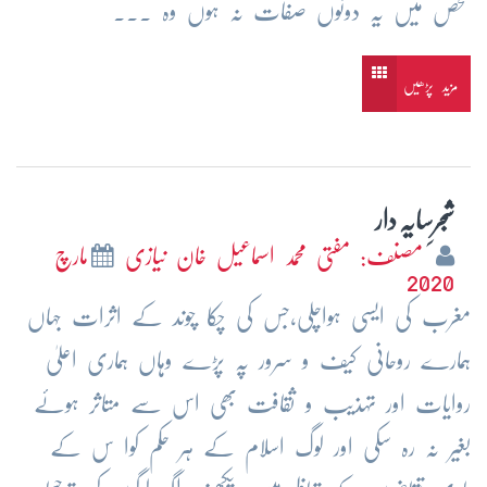
شخص میں یہ دونوں صفات نہ ہوں وہ ...
مزید پڑھیں
شجرِسایہ دار
مصنف: مفتی محمد اسماعیل خان نیازی
مارچ
2020
مغرب کی ایسی ہواچلی،جس کی چکا چوند کے اثرات جہاں
ہمارے روحانی کیف و سرور پہ پڑے وہاں ہماری اعلیٰ
روایات اور تہذیب و ثقافت بھی اس سے متاثر ہوئے
بغیر نہ رہ سکی اور لوگ اسلام کے ہر حکم کوا س کے