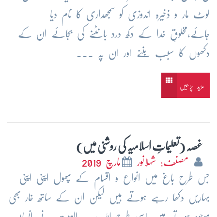
لوٹ مار و ذخیرہ اندوزی کو سمجھداری کا نام دیا
جائے،مخلوقِ خدا کے دکھ درد بانٹنے کی بجائے ان کے
دکھوں کا سبب بننے اور ان پہ ...
مزید پڑھیں
غصہ (تعلیماتِ اسلامیہ کی روشنی میں)
مصنف: شہلانور
مارچ 2019
جس طرح باغ میں انواع و اقسام کے پھول اپنی اپنی
بہاریں دکھا رہے ہوتے ہیں لیکن ان کے ساتھ خار بھی
موجود ہوتے ہیں اسی طرح اللہ رب العزت نے انسان