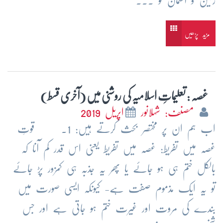
زمین و آسمان کو ...
مزید پڑھیں
غصہ : تعلیماتِ اسلامیہ کی روشنی میں (آخری قسط)
مصنف: شہلانور
اپریل 2019
اب ہم ان پر مختصر بحث کرتے ہیں: 1. قوتِ
غصہ میں تفریط: غصہ میں تفریط یعنی اس قدر کم آنا کہ
بالکل ختم ہی ہو جائے یا پھر یہ جذبہ ہی کمزور پڑ جائے
تو یہ ایک مذموم صفت ہے- کیونکہ ایسی صورت میں
بندے کی مروت اور غیرت ختم ہو جاتی ہے اور جس