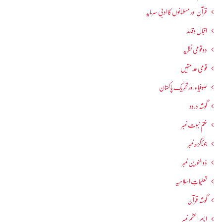
قرآن اور مسلمانوں کا ادبی سرمایہ
اقبال و قائد
دو قومی نظریہ
قومی علامتیں
صوفیاء اور تحریک ِپاکستان
گوشہ درود
ختم نبوت نمبر
جوناگڑھ نمبر
ذوالنورین نمبر
تعلیماتِ اسلامیہ
گوشہ قرآن
امام اعظم نمبر