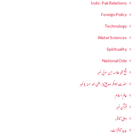
Indo-Pak Relations
Foreign Policy
Technology
Water Sciences
Spirituality
National Ode
شیخ اکبر علامہ ابن عربی نمبر
حضرت ابوبکر صدیق(رضی اللہ عنہ) نمبر
عالمِ اسلام
قرآن نمبر
دینی تناظر:
جدید تناظرات: