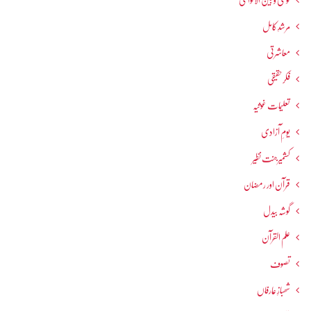
قومی و بین الاقوامی
مرشدِ کامل
معاشرتی
فکرحقیقی
تعلیمات غوثیہ
یومِ آزادی
کشمیرجنت نظیر
قرآن اور رمضان
گوشہ بیدل
علم القرآن
تصوف
شھبازِ عارفاں