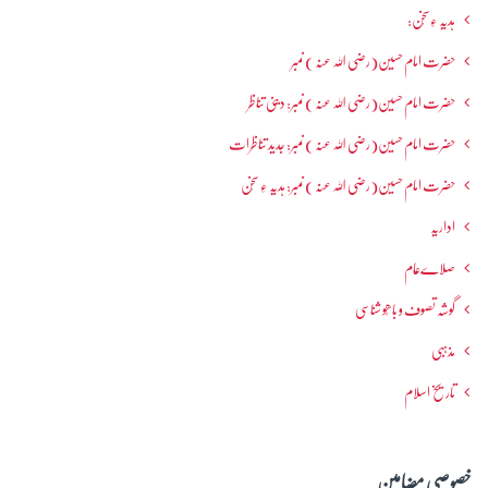
ہدیہ ءِسُخن:
حضرت امام حسین(رضی اللہ عنہ ) نمبر
حضرت امام حسین(رضی اللہ عنہ ) نمبر: دینی تناظر
حضرت امام حسین(رضی اللہ عنہ ) نمبر: جدید تناظرات
حضرت امام حسین(رضی اللہ عنہ ) نمبر: ہدیہ ءِ سُخن
اداریہ
صلاےعام
گوشہ تصوف و باھُو شناسی
مذہبی
تاریخ اسلام
خصوصی مضامین