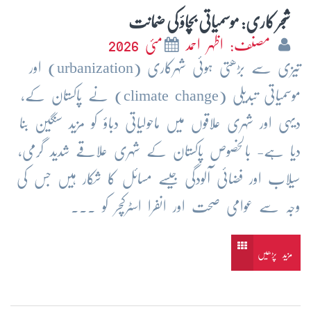
شجر کاری: موسمیاتی بچاؤ کی ضمانت
مصنف: اظہر احمد
مئی 2026
تیزی سے بڑھتی ہوئی شہرکاری (urbanization) اور
موسمیاتی تبدیلی (climate change) نے پاکستان کے،
دیہی اور شہری علاقوں میں ماحولیاتی دباؤ کو مزید سنگین بنا
دیا ہے- بالخصوص پاکستان کے شہری علاقے شدید گرمی،
سیلاب اور فضائی آلودگی جیسے مسائل کا شکار ہیں جس کی
وجہ سے عوامی صحت اور انفرا اسٹرکچر کو ...
مزید پڑھیں