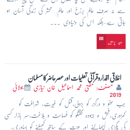
سے نہ صرف عالِم برزخ اور عالم ِ محشر کی زندگی آسان ہو
جاتی ہے-بلکہ اس کی دنیاوی ...
مزید پڑھیں
اخلاقی اقداروقرآنی تعلیمات اور عصرحاضرکامسلمان
مصنف: مفتی محمد اسماعیل خان نیازی
جولائی
2019
جب عفو و درگزر کو بزدلی،قتل کو غیرت، شرافت کو
کمزوری،فحش و بیہودہ گفتگو کو فصاحت و بلاغت،سرِ بازار کسی
کی پگڑی اُچھالنے اور عزت کے ساتھ کھیلنے کو بہادری،