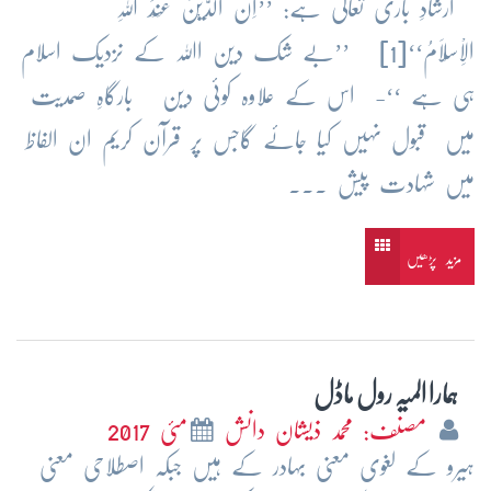
ارشادِ باری تعالیٰ ہے: ’’اِنَّ الدِّیْنَ عِنْدَ اللہِ
الْاِسْلَامُ‘‘[1] ’’بے شک دین اﷲ کے نزدیک اسلام
ہی ہے ‘‘- اس کے علاوہ کوئی دین بارگاہِ صمدیت
میں قبول نہیں کیا جائے گاجس پر قرآن کریم ان الفاظ
میں شہادت پیش ...
مزید پڑھیں
ہمارا المیہ رول ماڈل
مصنف: محمد ذیشان دانش
مئی 2017
ہیرو کے لغوی معنی بہادر کے ہیں جبکہ اصطلاحی معنی