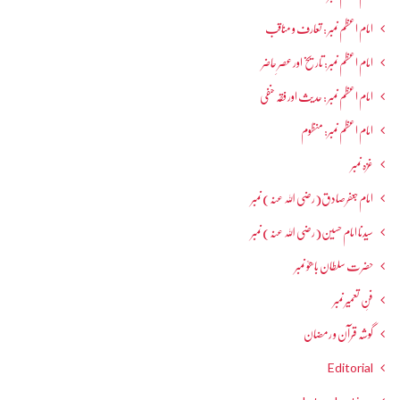
امام اعظم نمبر : تعارف و مناقب
امام اعظم نمبر: تاریخ اور عصرِ حاضر
امام اعظم نمبر : حدیث اور فقہ حنفی
امام اعظم نمبر: منظوم
غزہ نمبر
امام جعفرصادق(رضی اللہ عنہ) نمبر
سیدنا امام حسین(رضی اللہ عنہ) نمبر
حضرت سلطان باھوؒ نمبر
فنِ تعمیر نمبر
گوشہ قرآن و رمضان
Editorial