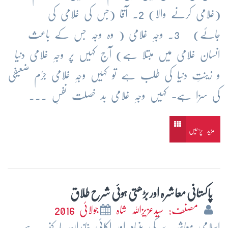
(غلامی کرنے والا) 2۔ آقا (جس کی غلامی کی
جائے) 3۔ وجہِ غلامی ( وہ وجہ جس کے باعث
انسان غلامی میں مبتلا ہے) آج کہیں پر وجہِ غلامی دنیا
و زینتِ دنیا کی طلب ہے تو کہیں وجہِ غلامی جرُم ضعیفی
کی سزا ہے- کہیں وجہِ غلامی بد خصلت نفسِ ...
مزید پڑھیں
پاکستانی معاشرہ اور بڑھتی ہوئی شرح طلاق
مصنف: سیدعزیزاللہ شاہ
جولائی 2016
اسلامی معاشرے کی بنیاد اور اکائی خاندان یا کنبہ ہے