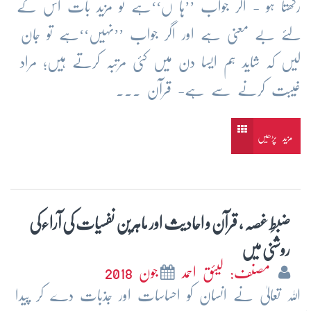
رکھتا ہو - اگر جواب ’’ہا ں‘‘ہے تو مزید بات اس کے
لئے بے معنی ہے اور اگر جواب ’’نہیں‘‘ہے تو جان
لیں کہ شاید ہم ایسا دن میں کئی مرتبہ کرتے ہیں؛ مراد
غیبت کرنے سے ہے- قرآن ...
مزید پڑھیں
ضبطِ غصہ ، قرآن و احادیث اور ماہرین نفسیات کی آراءکی
روشنی میں
مصنف: لیئق احمد
جون 2018
اللہ تعالیٰ نے انسان کو احساسات اور جذبات دے کر پیدا