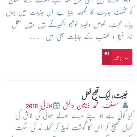
کو مختلف جذبات کا مجموعہ بنایا ہے ان جذبات میں جہاں
پیار، محبت، خلوص وغیرہ خوشبو بکھیرتے ہیں وہیں مثلِ
خار غیظ و غضب کے جذبات بھی ہیں- ...
مزید پڑھیں
غیبت : ایک قبیح فعل
مصنف: محمد ذیشان دانش
جولائی 2018
کیا کوئی ہے جو اپنے مرے ہوئے بھائی کی لاش کی
کھال کھینچ کر اس کا گوشت نوچ کر کھانے کی سکت