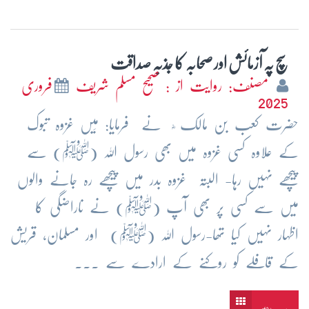
سچ پہ آزمائش اور صحابہ کا جذبہ صداقت
مصنف: روایت از : صحیح مسلم شریف
فروری
2025
حضرت کعب بن مالک ؓ نے فرمایا: مَیں غزوہ تبوک
کے علاوہ کسی غزوہ میں بھی رسول اللہ (ﷺ) سے
پیچھے نہیں رہا- البتہ غزوہ بدر میں پیچھے رہ جانے والوں
میں سے کسی پر بھی آپ (ﷺ) نے ناراضگی کا
اظہار نہیں کیا تھا-رسول اللہ (ﷺ) اور مسلمان، قریش
کے قافلے کو روکنے کے ارادے سے ...