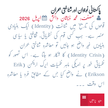
پاکستانی نوجوان اور شناختی بحران
مصنف: محمد ذیشان دانش
اپریل 2026
قوموں کی تاریخ میں شناخت (Identity) ایک بنیادی
عنصر ہے- جب کسی قوم کی نظریاتی، ثقافتی یا سیاسی
بنیادیں غیر واضح ہو جائیں تو معاشرہ شناختی بحران
(Identity Crisis) کا شکار ہو جاتا ہے- اس تصور کو
نفسیاتی طور پر امریکی ماہر نفسیات ایرک اریکسن (Erik
Erikson) نے واضح کیا جس کے مطابق فرد یا معاشرہ
اس وقت ...
مزید پڑھیں