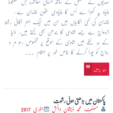
صدیوں کے تسلسل کے ساتھ انسانی معاشرہ جس مضبوط
بُنیاد پہ کھڑا ہے اُس کا بُنیادی ستون خاندان ہے-
خاندان کی کئی اکائیاں ہیں جن میں ایک اہم اکائی رشتۂ
ازدواج ہے جسے شادی کا بندھن بھی کہتے ہیں- دُنیا
کے ہر خطے میں شادی کے موقع پر مخصوص رسو م و
رواج کو پورا کرنے کا خاص طور پر اہتمام ...
مزید پڑھیں
پاکستان میں بڑھتی ہوئی رشوت
مصنف: محمد ذیشان دانش
جنوری 2017