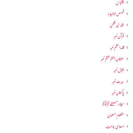
اقتباس
قصص الانبیاء
شاہ خیبر شکن
قرآن نمبر
قائداعظم نمبر
سلطان الفقر ششم نمبر
اقبال نمبر
سیرت نمبر
پاکستان نمبر
میلاد مصطفےٰﷺ
مظلوم مسلمان
اصلاحی جماعت