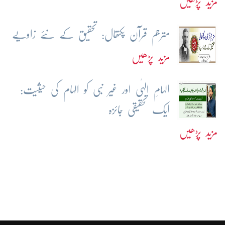
مزید پڑھیں
مترجم قرآن پکتھال: تحقیق کے نئے زاویے
مزید پڑھیں
الہامِ الہٰی اور غیر نبی کو الہام کی حیثیت:
ایک تحقیقی جائزہ
مزید پڑھیں