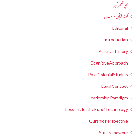
فنِ تعمیر نمبر
گوشہ قرآن و رمضان
Editorial
Introduction
Political Theory
Cognitive Approach
Post Colonial Studies
Legal Context
Leadership Paradigm
Lessons for the Era of Technology
Quranic Perspective
Sufi Framework