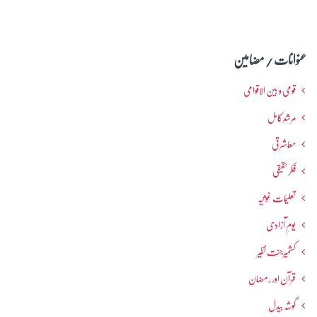
عنوانات / مضامین
قومی و بین الاقوامی
مرشدِ کامل
معاشرتی
فکرحقیقی
تعلیمات غوثیہ
یومِ آزادی
کشمیرجنت نظیر
قرآن اور رمضان
گوشہ بیدل