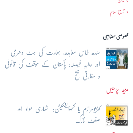
مذہبی
تاریخ اسلام
خصوصی مضامین
سندھ طاس معاہدہ، بھارت کی ہٹ دھرمی
اور حالیہ فیصلہ: پاکستان کے مؤقف کی قانونی
و سفارتی فتح
مزید پڑھیں
کنزیومرازم یا کموڈیفکیشن: اشہاری مواد اور
صنف نازک