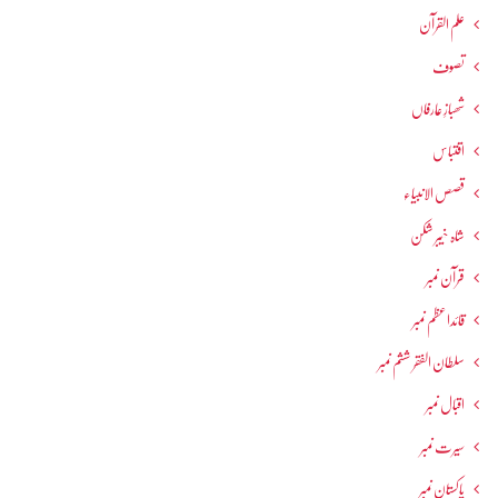
علم القرآن
تصوف
شھبازِ عارفاں
اقتباس
قصص الانبیاء
شاہ خیبر شکن
قرآن نمبر
قائداعظم نمبر
سلطان الفقر ششم نمبر
اقبال نمبر
سیرت نمبر
پاکستان نمبر