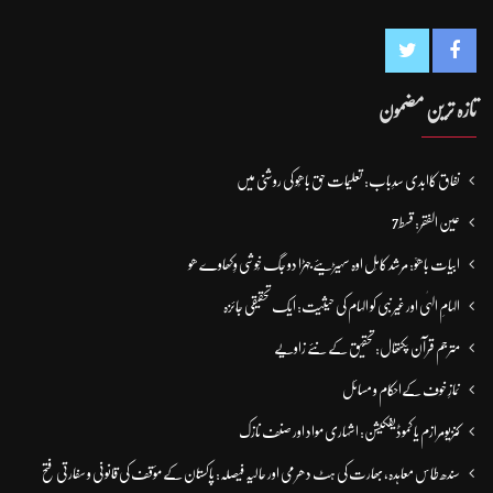
تازہ ترین مضمون
نفاق کاابدی سدِباب: تعلیمات حق باھُو کی روشنی میں
عین الفقر: قسط7
ابیات باھوؒ: مُرشد کامِل اوہ سہیڑیئے جہڑا دو جگ خُوشی وِکھاوے ھو
الہامِ الہٰی اور غیر نبی کو الہام کی حیثیت: ایک تحقیقی جائزہ
مترجم قرآن پکتھال: تحقیق کے نئے زاویے
نمازِ خوف کےاحکام و مسائل
کنزیومرازم یا کموڈیفکیشن: اشہاری مواد اور صنف نازک
سندھ طاس معاہدہ، بھارت کی ہٹ دھرمی اور حالیہ فیصلہ: پاکستان کے مؤقف کی قانونی و سفارتی فتح