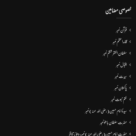
خصوصی مضامین
قرآن نمبر
قائداعظم نمبر
سلطان الفقر ششم نمبر
اقبال نمبر
سیرت نمبر
پاکستان نمبر
ختم نبوت نمبر
سیدنا امام حسین(رضی اللہ عنہ) نمبر
حضرت سلطان باھوؒ نمبر
حضرت امام حسین(رضی اللہ عنہ ) نمبر: دینی تناظر