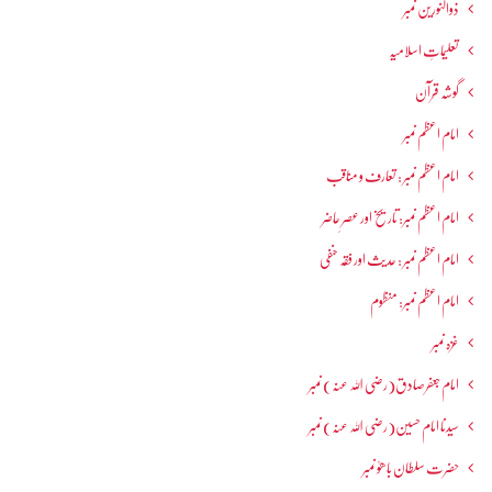
ذوالنورین نمبر
تعلیماتِ اسلامیہ
گوشہ قرآن
امام اعظم نمبر
امام اعظم نمبر : تعارف و مناقب
امام اعظم نمبر: تاریخ اور عصرِ حاضر
امام اعظم نمبر : حدیث اور فقہ حنفی
امام اعظم نمبر: منظوم
غزہ نمبر
امام جعفرصادق(رضی اللہ عنہ) نمبر
سیدنا امام حسین(رضی اللہ عنہ) نمبر
حضرت سلطان باھوؒ نمبر