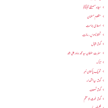
میلاد مصطفےٰﷺ
مظلوم مسلمان
اصلاحی جماعت
تحفظ ناموسِ رسالت
گوشہ اقبال
حضرت سلطان سید محمد بہادرعلی شاہ
تذکرہ
تحریکِ پاکستان نمبر
گوشہ سیدالشھداء
گوشہ تصوف
گوشہ غوث الاعظم