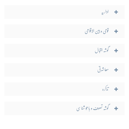
اداریہ
قومی و بین الاقوامی
گوشہ اقبال
معاشرتی
تذکرہ
گوشہ تصوف و باھُو شناسی