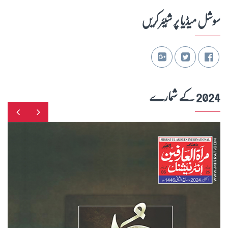
سوشل میڈیا پر شِیئر کریں
2024 کے شمارے