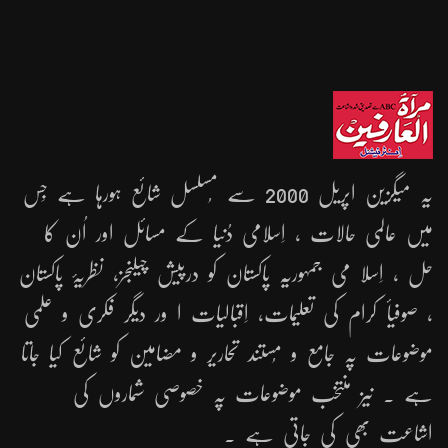
یہ میگزین اپریل 2000 سے مُسلسل شائع ہورہا ہے جِس
میں عالمی حالات ، اِسلامی دُنیا کے مسائل اور اُن کا
حل ، اِسلا می جمہوریّہ پاکستان کو درپیش چیلنجز، نظریۂ پاکستان
، صوفیأ کرام کی تعلیمات، اِقبالیات ا ور دیگر فکری و علمی
موضوعات پہ جامع و مُستند تحاریر و مضامین کو شائع کیا جاتا
ہے ۔ نیز منتخب موضوعات پہ خصوصی شماروں کی
اشاعت بھی کی جاتی ہے ۔