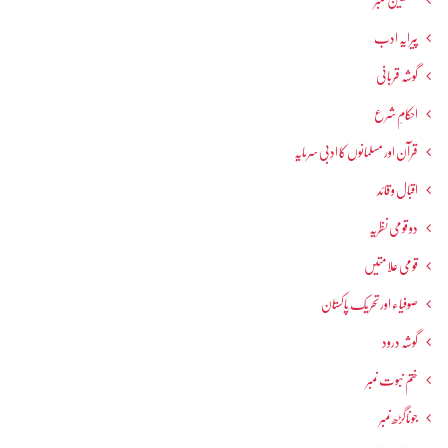
فلسطین نمبر
پیرایہ ادب
گوشہ قربانی
احکامِ شرع
قرآن اور مسلمانوں کا ادبی سرمایہ
اقبال و قائد
دو قومی نظریہ
قومی علامتیں
صوفیاء اور تحریک ِپاکستان
گوشہ درود
ختم نبوت نمبر
جوناگڑھ نمبر