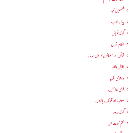
فلسطین نمبر
پیرایہ ادب
گوشہ قربانی
احکامِ شرع
قرآن اور مسلمانوں کا ادبی سرمایہ
اقبال و قائد
دو قومی نظریہ
قومی علامتیں
صوفیاء اور تحریک ِپاکستان
گوشہ درود
ختم نبوت نمبر