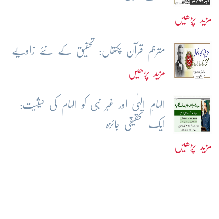
مزید پڑھیں
مترجم قرآن پکتھال: تحقیق کے نئے زاویے
مزید پڑھیں
الہامِ الہٰی اور غیر نبی کو الہام کی حیثیت:
ایک تحقیقی جائزہ
مزید پڑھیں