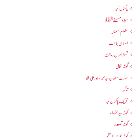
پاکستان نمبر
میلاد مصطفےٰﷺ
مظلوم مسلمان
اصلاحی جماعت
تحفظ ناموسِ رسالت
گوشہ اقبال
حضرت سلطان سید محمد بہادرعلی شاہ
تذکرہ
تحریکِ پاکستان نمبر
گوشہ سیدالشھداء
گوشہ تصوف
گوشہ غوث الاعظم