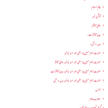
عالمِ اسلام
قرآن نمبر
دینی تناظر:
جدید تناظرات:
ہدیہ ءِسُخن:
حضرت امام حسین(رضی اللہ عنہ ) نمبر
حضرت امام حسین(رضی اللہ عنہ ) نمبر: دینی تناظر
حضرت امام حسین(رضی اللہ عنہ ) نمبر: جدید تناظرات
حضرت امام حسین(رضی اللہ عنہ ) نمبر: ہدیہ ءِ سُخن
اداریہ
صلاےعام
گوشہ تصوف و باھُو شناسی