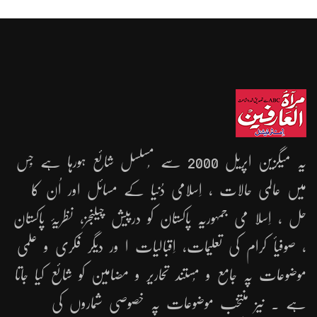
یہ میگزین اپریل 2000 سے مُسلسل شائع ہورہا ہے جِس
میں عالمی حالات ، اِسلامی دُنیا کے مسائل اور اُن کا
حل ، اِسلا می جمہوریّہ پاکستان کو درپیش چیلنجز، نظریۂ پاکستان
، صوفیأ کرام کی تعلیمات، اِقبالیات ا ور دیگر فکری و علمی
موضوعات پہ جامع و مُستند تحاریر و مضامین کو شائع کیا جاتا
ہے ۔ نیز منتخب موضوعات پہ خصوصی شماروں کی