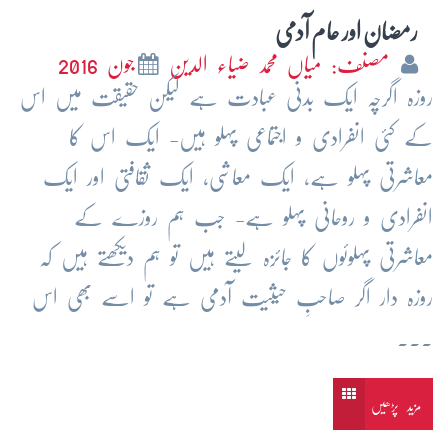
رمضان اور عام آدمی
مصنف: میاں محمد ضیاء الدین
جون 2016
روزہ اگرچہ ایک بدنی عبادت ہے لیکن حقیقت میں اس
کے کئی انفرادی و اجتماعی پہلو ہیں- ایک اس کا
معاشرتی پہلو ہے، ایک معاشی، ایک ثقافتی اور ایک
انفرادی و روحانی پہلو ہے- جب ہم روزے کے
معاشرتی پہلوئوں کا جائزہ لیتے ہیں تو ہم دیکھتے ہیں کہ
روزہ دار اگر صاحبِ حیثیت آدمی ہے تو اسے بھی اس
...
مزید پڑھیں