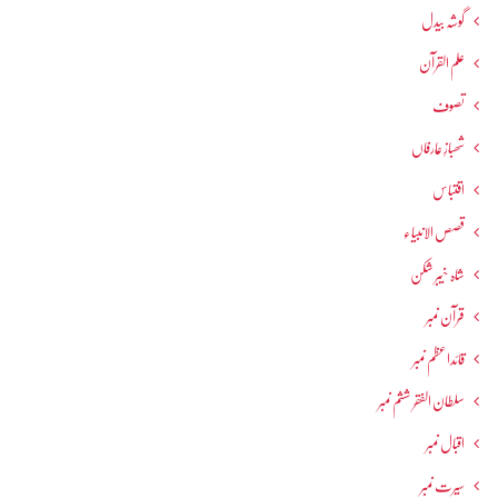
گوشہ بیدل
علم القرآن
تصوف
شھبازِ عارفاں
اقتباس
قصص الانبیاء
شاہ خیبر شکن
قرآن نمبر
قائداعظم نمبر
سلطان الفقر ششم نمبر
اقبال نمبر
سیرت نمبر