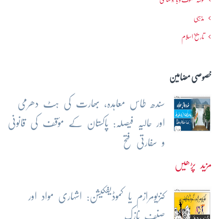
مذہبی
تاریخ اسلام
خصوصی مضامین
سندھ طاس معاہدہ، بھارت کی ہٹ دھرمی
اور حالیہ فیصلہ: پاکستان کے مؤقف کی قانونی
و سفارتی فتح
مزید پڑھیں
کنزیومرازم یا کموڈیفکیشن: اشہاری مواد اور
صنف نازک