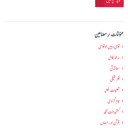
مزید پڑھیں
عنوانات / مضامین
قومی و بین الاقوامی
مرشدِ کامل
معاشرتی
فکرحقیقی
تعلیمات غوثیہ
یومِ آزادی
کشمیرجنت نظیر
قرآن اور رمضان