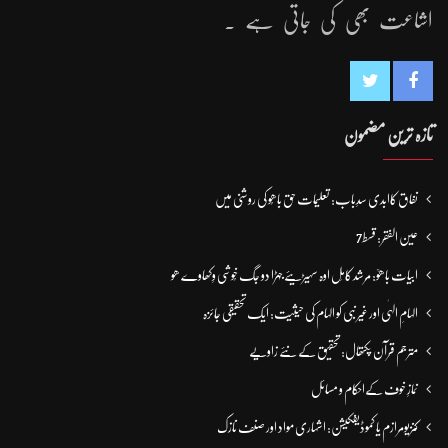
اشاعت بھی کی جاتی ہے ۔
تازہ ترین مضمون
نفاق کاابدی سدِباب: تعلیمات حق باھُو کی روشنی میں
عین الفقر: قسط7
ابیات باھوؒ: مُرشد کامِل اوہ سہیڑیئے جہڑا دو جگ خُوشی وِکھاوے ھو
الہامِ الہٰی اور غیر نبی کو الہام کی حیثیت: ایک تحقیقی جائزہ
مترجم قرآن پکتھال: تحقیق کے نئے زاویے
نمازِ خوف کےاحکام و مسائل
کنزیومرازم یا کموڈیفکیشن: اشہاری مواد اور صنف نازک