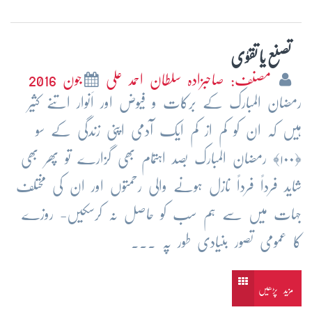
تصنع یا تقوٰی
مصنف: صاحبزادہ سلطان احمد علی
جون 2016
رمضان المبارک کے برکات و فیوض اور اَنوار اتنے کثیر
ہیں کہ ان کو کم از کم ایک آدمی اپنی زندگی کے سو
﴿۱۰۰﴾ رمضان المبارک بصد اہتمام بھی گزارے تو پھر بھی
شاید فرداً فرداً نازل ہونے والی رحمتوں اور ان کی مختلف
جہات میں سے ہم سب کو حاصل نہ کرسکیں- روزے
کا عمومی تصور بنیادی طور پہ ...
مزید پڑھیں