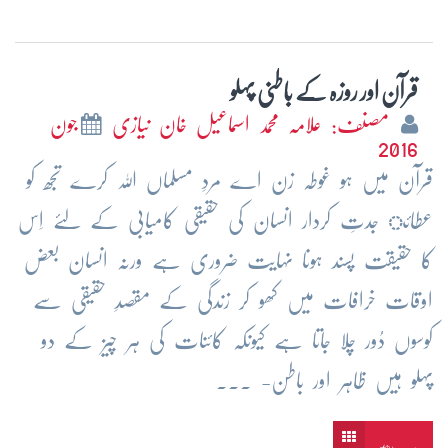
قرآن اور روزہ کے باطنی پہلو
مصنف: علامہ محمد اسماعیل خان نیازی
جون
2016
قرآن میں ہو غوطہ زن اے مردِ مسلماں اللہ کرے تجھ کو
عطائ جدتِ کردار انسان کی حقیقی کامیابی کے لئے اِس
کا حقیقت پسند ہونا نہایت ضروری ہے ورنہ انسان بعض
اوقات خرافات میں کھو کر زندگی کے مقصدِ حقیقی سے
کوسوں دُور چلا جاتا ہے کیونکہ کائنات کی ہر چیز کے دو
پہلو ہیں ظاہر اور باطن- ...