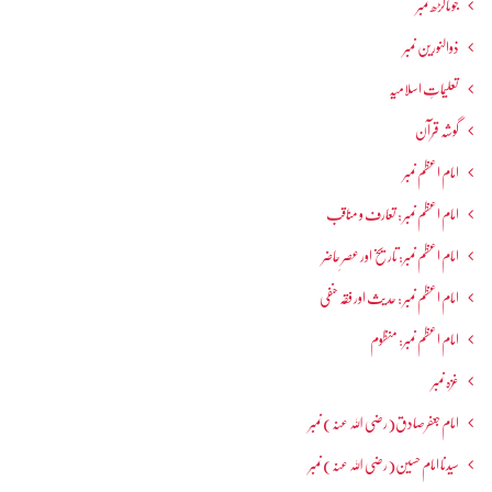
جوناگڑھ نمبر
ذوالنورین نمبر
تعلیماتِ اسلامیہ
گوشہ قرآن
امام اعظم نمبر
امام اعظم نمبر : تعارف و مناقب
امام اعظم نمبر: تاریخ اور عصرِ حاضر
امام اعظم نمبر : حدیث اور فقہ حنفی
امام اعظم نمبر: منظوم
غزہ نمبر
امام جعفرصادق(رضی اللہ عنہ) نمبر
سیدنا امام حسین(رضی اللہ عنہ) نمبر