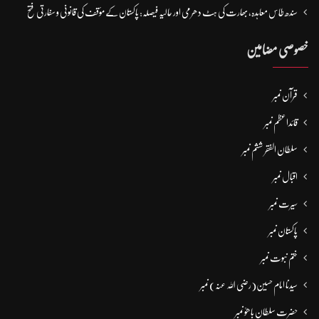
سندھ طاس معاہدہ، بھارت کی ہٹ دھرمی اور حالیہ فیصلہ: پاکستان کے مؤقف کی قانونی و سفارتی فتح
خصوصی مضامین
قرآن نمبر
قائداعظم نمبر
سلطان الفقر ششم نمبر
اقبال نمبر
سیرت نمبر
پاکستان نمبر
ختم نبوت نمبر
سیدنا امام حسین(رضی اللہ عنہ) نمبر
حضرت سلطان باھوؒ نمبر