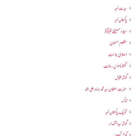
سیرت نمبر
پاکستان نمبر
میلاد مصطفےٰﷺ
مظلوم مسلمان
اصلاحی جماعت
تحفظ ناموسِ رسالت
گوشہ اقبال
حضرت سلطان سید محمد بہادرعلی شاہ
تذکرہ
تحریکِ پاکستان نمبر
گوشہ سیدالشھداء
گوشہ تصوف