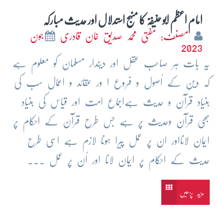
امام اعظم ابو حنیفہؒ کا منہج استدلال اور حدیث مبارکہ
مصنف: مفتی محمد صدیق خان قادری
جون
2023
یہ بات ہر صاحب عقل اور دیندار مسلمان کو معلوم ہے
کہ دین کے اُصول و فروع ا ور عقائد و اعمال سب کی
بنیاد قرآن و حدیث ہےاجماع امت اور قیاس کی بنیاد
بھی قرآن وحدیث پر ہے جس طرح قرآن کے احکام پر
ایمان لانااور ان پر عمل پیرا ہونا لازم ہے اسی طرح
حدیث کے احکام پر ایمان لانا اور اُن پر عمل ...
مزید پڑھیں