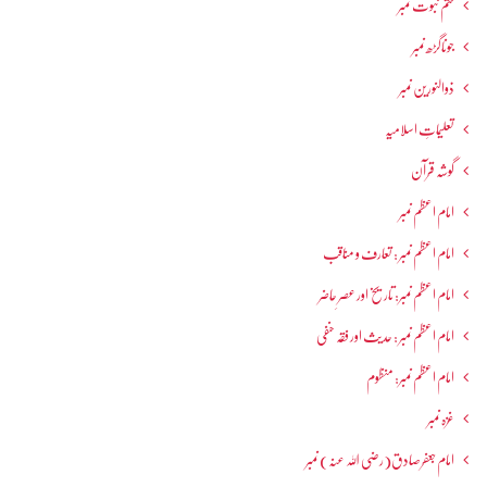
ختم نبوت نمبر
جوناگڑھ نمبر
ذوالنورین نمبر
تعلیماتِ اسلامیہ
گوشہ قرآن
امام اعظم نمبر
امام اعظم نمبر : تعارف و مناقب
امام اعظم نمبر: تاریخ اور عصرِ حاضر
امام اعظم نمبر : حدیث اور فقہ حنفی
امام اعظم نمبر: منظوم
غزہ نمبر
امام جعفرصادق(رضی اللہ عنہ) نمبر