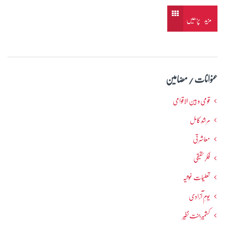
مزید پڑھیں
عنوانات / مضامین
قومی و بین الاقوامی
مرشدِ کامل
معاشرتی
فکرحقیقی
تعلیمات غوثیہ
یومِ آزادی
کشمیرجنت نظیر