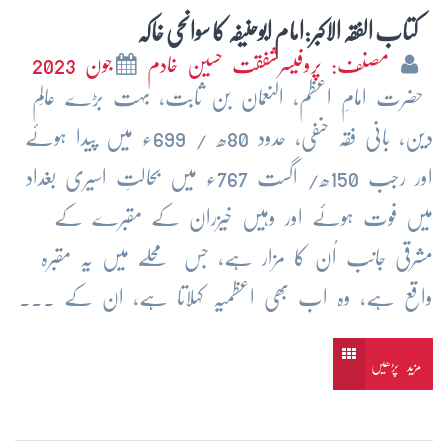
کتاب الفقہ الاکبر:امام ابوحنیفہ کا سوانحی خاکہ
مصنف: پروفیسرشفقت حسین خادم
جون 2023
حضرت امامِ اعظم، النعمان بن ثابت، بہت بڑے عالِم
دین، بانی فقہ حنفی، حدود 80ھ / 699ء میں پیدا ہوئے
اور رجب 150ھ/ اگست 767ء میں بحالتِ اسیری بغداد
میں فوت ہوئے اور وہیں خیزران کے مقبرے کے
مشرقی جانب اُن کا مزار ہے، جس محلّے میں یہ مقبرہ
واقع ہے، وہ اب بھی اعظمیہ کہلاتا ہے، ان کے ...
مزید پڑھیں