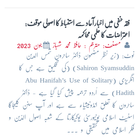
فقہ حنفی میں اخبار آحاد سے استنباط کا اصولی موقف:
اعتراضات کا علمی محاکمہ
مصنف: مترجم : حافظ محمد شہباز
جون 2023
نوٹ: (زیرِ نظر مضمون ڈاکٹر ساحرون شمس الدین
Sahiron Syamsuddin) (کی تخلیق ہے جس کا
انگریزی (Abu Hanifah’s Use of Solitary
Hadith) سے اُردو ترجمہ پیش کیا گیا ہے - ڈاکٹر
ساحرون کا تعلق انڈونیشیاء سے ہے اور آپ سنن کلیجاگا
اسٹیٹ اسلامی یونیورسٹی یوگیکارتا کے شعبہ اصول الدّین و
فکرِ اسلامی میں تحقیقی و ...