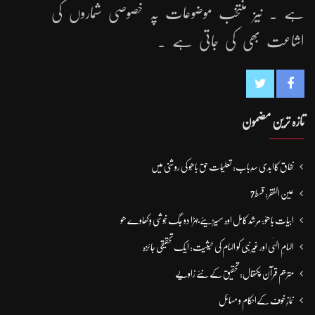
ہے ۔ نیز منتخب موضوعات پہ خصوصی شماروں کی
اشاعت بھی کی جاتی ہے ۔
تازہ ترین مضمون
نفاق کاابدی سدِباب: تعلیمات حق باھُو کی روشنی میں
عین الفقر: قسط7
ابیات باھوؒ: مُرشد کامِل اوہ سہیڑیئے جہڑا دو جگ خُوشی وِکھاوے ھو
الہامِ الہٰی اور غیر نبی کو الہام کی حیثیت: ایک تحقیقی جائزہ
مترجم قرآن پکتھال: تحقیق کے نئے زاویے
نمازِ خوف کےاحکام و مسائل