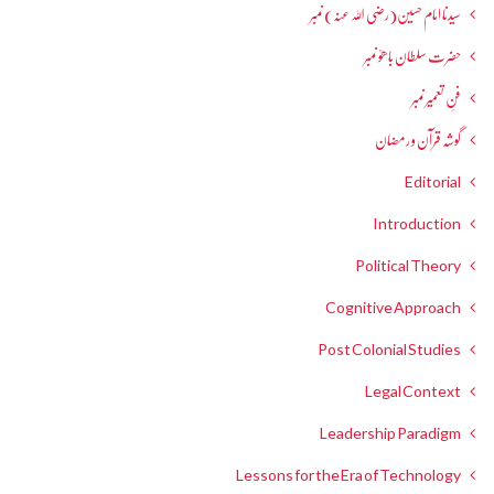
سیدنا امام حسین(رضی اللہ عنہ) نمبر
حضرت سلطان باھوؒ نمبر
فنِ تعمیر نمبر
گوشہ قرآن و رمضان
Editorial
Introduction
Political Theory
Cognitive Approach
Post Colonial Studies
Legal Context
Leadership Paradigm
Lessons for the Era of Technology