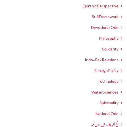
Quranic Perspective
Sufi Framework
Devotional Ode
Philosophy
Solidarity
Indo-Pak Relations
Foreign Policy
Technology
Water Sciences
Spirituality
National Ode
شیخ اکبر علامہ ابن عربی نمبر