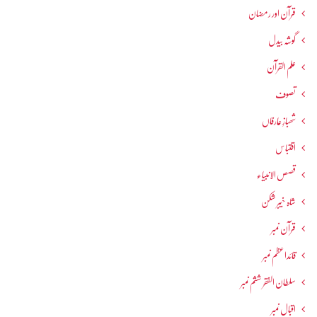
قرآن اور رمضان
گوشہ بیدل
علم القرآن
تصوف
شھبازِ عارفاں
اقتباس
قصص الانبیاء
شاہ خیبر شکن
قرآن نمبر
قائداعظم نمبر
سلطان الفقر ششم نمبر
اقبال نمبر