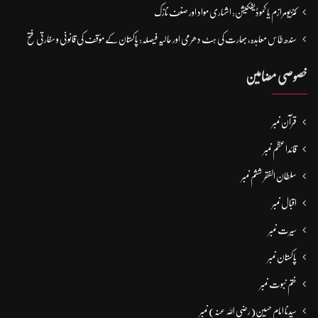
کنزیومرازم یا کموڈیفکیشن: اشہاری مواد اور صنف نازک
سندھ طاس معاہدہ، بھارت کی ہٹ دھرمی اور حالیہ فیصلہ: پاکستان کے مؤقف کی قانونی و سفارتی فتح
خصوصی مضامین
قرآن نمبر
قائداعظم نمبر
سلطان الفقر ششم نمبر
اقبال نمبر
سیرت نمبر
پاکستان نمبر
ختم نبوت نمبر
سیدنا امام حسین(رضی اللہ عنہ) نمبر