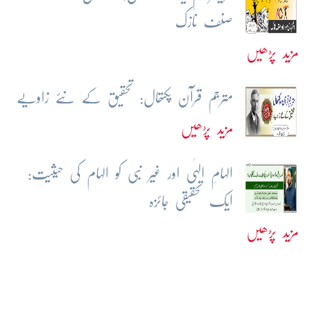
صنف نازک
مزید پڑھیں
مترجم قرآن پکتھال: تحقیق کے نئے زاویے
مزید پڑھیں
الہامِ الہٰی اور غیر نبی کو الہام کی حیثیت:
ایک تحقیقی جائزہ
مزید پڑھیں