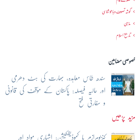
گوشہ تصوف و باھُو شناسی
مذہبی
تاریخ اسلام
خصوصی مضامین
سندھ طاس معاہدہ، بھارت کی ہٹ دھرمی
اور حالیہ فیصلہ: پاکستان کے مؤقف کی قانونی
و سفارتی فتح
مزید پڑھیں
کنزیومرازم یا کموڈیفکیشن: اشہاری مواد اور