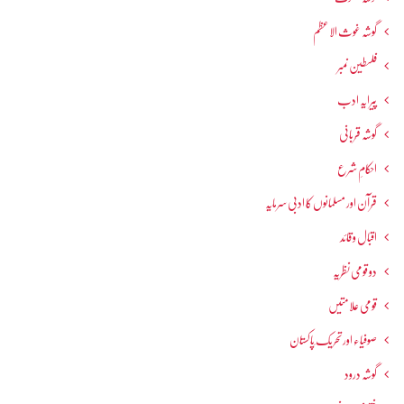
گوشہ غوث الاعظم
فلسطین نمبر
پیرایہ ادب
گوشہ قربانی
احکامِ شرع
قرآن اور مسلمانوں کا ادبی سرمایہ
اقبال و قائد
دو قومی نظریہ
قومی علامتیں
صوفیاء اور تحریک ِپاکستان
گوشہ درود