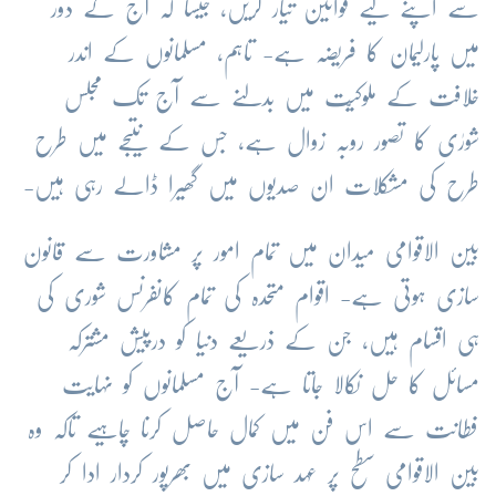
سے اپنے لیے قوانین تیار کریں، جیسا کہ آج کے دور
میں پارلیمان کا فریضہ ہے- تاہم، مسلمانوں کے اندر
خلافت کے ملوکیّت میں بدلنے سے آج تک مجلس
شورٰی کا تصور روبہ زوال ہے، جس کے نتیجے میں طرح
طرح کی مشکلات ان صدیوں میں گھیرا ڈالے رہی ہیں-
بین الاقوامی میدان میں تمام امور پر مشاورت سے قانون
سازی ہوتی ہے- اقوام متحدہ کی تمام کانفرنس شوری کی
ہی اقسام ہیں، جن کے ذریعے دنیا کو درپیش مشترکہ
مسائل کا حل نکالا جاتا ہے- آج مسلمانوں کو نہایت
فطانت سے اس فن میں کمال حاصل کرنا چاہیے تاکہ وہ
بین الاقوامی سطح پر عہد سازی میں بھرپور کردار ادا کر