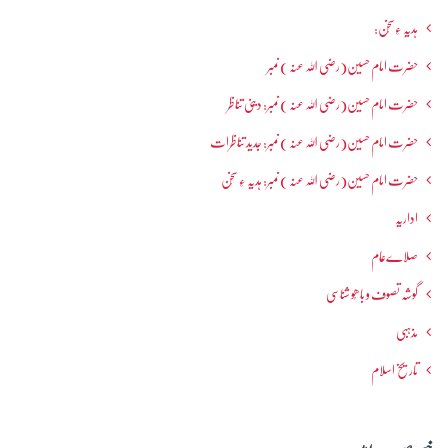
ہدیہ ءِسُخن:
حضرت امام حسین(رضی اللہ عنہ ) نمبر
حضرت امام حسین(رضی اللہ عنہ ) نمبر: دینی تناظر
حضرت امام حسین(رضی اللہ عنہ ) نمبر: جدید تناظرات
حضرت امام حسین(رضی اللہ عنہ ) نمبر: ہدیہ ءِ سُخن
اداریہ
صلاےعام
گوشہ تصوف و باھُو شناسی
مذہبی
تاریخ اسلام