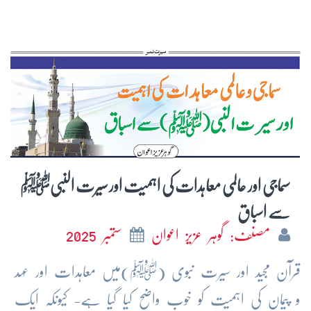
سماجی اور عالمی معاہدات کی اہمیت اور سیرت النبیﷺ
سے اسباق
مصنف: گوہر عزیز اعوان
ستمبر 2025
قرآن مجید اور سیرت نبوی (ﷺ)میں معاہدات اور عہد
و پیمان کی اہمیت کو خوب واضح کیا گیا ہے- کیونکہ ایک