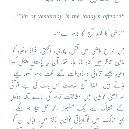
“Sin of yesterday is the today's offence”.
’’ماضی کا گناہ آج کا جرم ہے‘‘-
جس طر ح ماضی میں قتل، چوری، ڈکیتی، فراڈ وغیرہ کو
مذہبی تناظر میں گناہ مانا جاتا تھا، آج یہ پاکستان پینل کوڈ
وغیرہ جیسے قانونی دستاویزات کے تحت جرم تصور کیے
جاتے ہیں- لہٰذا، آج ضرورت اس بات کی ہے قرآنی
اور زمینی قوانین میں مطابقت قائم کی جائے تاکہ دونوں
کے اشتراک سے ایک مضبوط لائحہ عمل تیار ہو سکے-
جن ممالک میں نوآبادیاتی قوانین نافذ ہیں، وہاں ان کو