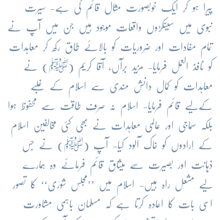
پیرا ہو کر ایک خوبصورت مثال قائم کی ہے- سیرت
نبوی میں سینکڑوں واقعات موجود ہیں جن میں آپ نے
تمام مفادات اور ضروریات کو بالائے طاق رکھ کر معاہدات
کو نافذ العمل فرمایا- مزید برآں، آقا کریم (ﷺ) نے
معاہدات کو کمال دانش مندی سے اسلام کے غلبے
کےلیے قائم فرمایا- اسلام نہ صرف طاقت سے محفوظ ہوا
بلکہ سماجی اور عالمی معاہدات نے بھی کئی مخالفین اسلام
کے اِرادوں کو خاک آلود کیا- آپ (ﷺ) نے جس
ذہانت اور بصیرت سے میثاق قائم فرمائے وہ ہمارے
لیے مشعل راہ ہیں- اسلام میں ’’مجلس شورٰی‘‘ کا تصور
اسی بات کا اعادہ کرتا ہے کہ مسلمان باہمی مشاورت