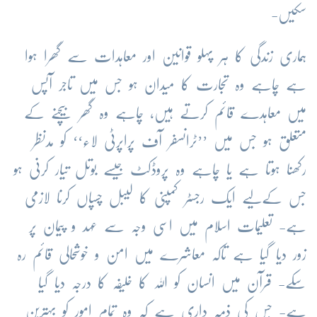
سکیں-
ہماری زندگی کا ہر پہلو قوانین اور معاہدات سے گھرا ہوا
ہے چاہے وہ تجارت کا میدان ہو جس میں تاجر آپس
میں معاہدے قائم کرتے ہیں، چاہے وہ گھر بیچنے کے
متعلق ہو جس میں ’’ٹرانسفر آف پراپرٹی لاء‘‘ کو مدنظر
رکھنا ہوتا ہے یا چاہے وہ پروڈکٹ جیسے بوتل تیار کرنی ہو
جس کےلیے ایک رجسٹر کمپنی کا لیبل چسپاں کرنا لازمی
ہے- تعلیمات اسلام میں اسی وجہ سے عہد و پیمان پر
زور دیا گیا ہے تاکہ معاشرے میں امن و خوشحالی قائم رہ
سکے- قرآن میں انسان کو اللہ کا خلیفہ کا درجہ دیا گیا
ہے- جس کی ذمہ داری ہے کہ وہ تمام امور کو بہترین