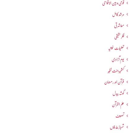
قومی و بین الاقوامی
مرشدِ کامل
معاشرتی
فکرحقیقی
تعلیمات غوثیہ
یومِ آزادی
کشمیرجنت نظیر
قرآن اور رمضان
گوشہ بیدل
علم القرآن
تصوف
شھبازِ عارفاں