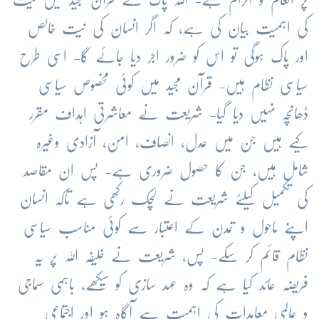
کی اہمیت بیان کی ہے، کہ اگر انسان کی نیت خالص
اور پاک ہوگی تو اس کو ضرور اجر دیا جائے گا- اسی طرح
سیاسی نظام ہیں- قرآن مجید میں کوئی مخصوص سیاسی
ڈھانچہ نہیں دیا گیا- شریعت نے معاشرتی اہداف مقرر
کیے ہیں جن میں عدل، انصاف، امن، آزادی وغیرہ
شامل ہیں، جن کا حصول ضروری ہے- پس ان مقاصد
کی تکمیل کیلئے شریعت نے لچک رکھی ہے تاکہ انسان
اپنے ماحول و تمدن کے اعتبار سے کوئی مناسب سیاسی
نظام قائم کر سکے- پس، شریعت نے خلیفہ اللہ پر یہ
فریضہ عائد کیا ہے کہ وہ عہد سازی کو سیکھے، باہمی سماجی
و عالمی معاہدات کی اہمیت سے آگاہ ہو اور اجتماعی