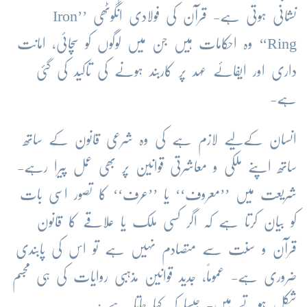
نشانی ہوتی ہے- قرآن کی فولادی انگوٹھی ’’Iron
Ring‘‘ وہ احکامات ہیں جن میں لوگوں کو سچائی، امانت
داری اور ایفائے عہد پر کاربند ہونے کی تاکید کی گئی
ہے-
انسان کےلیے لازم ہے کی وہ شرعی قانون کے ساتھ
ساتھ اپنے ملکی و معاشرتی قوانین پر بھی عمل پیرا رہے-
شریعت میں ’’معروف‘‘ یا ’’عرف‘‘ کا تصور اسی بات
کو بیان کرتا ہے کہ اگر کسی ملک یا علاقے کا قانون
قرآن و سنت سے متصادم نہیں ہے تو اس کی پابندی
ضروری ہے- عموماً، جدید قوانین مذہبی روایات کی ہی مجسم
شکل ہوتے ہیں- جیسا کہ کہا جاتا ہے :