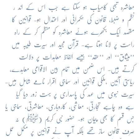
معاشرہ تبھی کامیاب ہو سکتا ہے جب اس کے اند ر
نظم و ضبط، قانون کی حکمرانی اور اعتدال ہو- قوانین کا
مقصد ایک بکھرے ہوئے معاشرہ کو منظم کر کے راہ
راست پر لانا ہوتا ہے- قرآن مجید اور سیرت طیبہ میں
’’میثاق‘‘ اور ’’عقد‘‘ جیسے الفاظ معاہدات پر دلالت
کرتے ہیں- اس ضمن میں تمام بین الاقوامی معاہدے،
ریاستی آئین ،ملکی قوانین اور سماجی اقرار نامے شامل ہیں-
سیرت نبوی میں عہد کی پاسداری پر بہت زور دیا گیا
ہے وہ چاہے تجارتی، معاشی، کاروباری، معاشرتی، سماجی یا
جس قسم کا بھی پیمان ہو- حضور نبی کریم (ﷺ) نہ
صرف قانون ساز تھے بلکہ آپ نے قوانین پر مکمل عمل