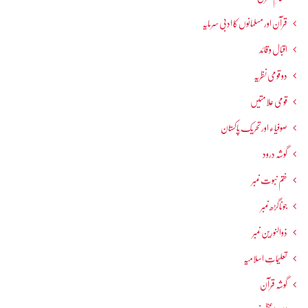
قرآن اور مسلمانوں کا ادبی سرمایہ
اقبال و قائد
دو قومی نظریہ
قومی علامتیں
صوفیاء اور تحریک ِپاکستان
گوشہ درود
ختم نبوت نمبر
جوناگڑھ نمبر
ذوالنورین نمبر
تعلیماتِ اسلامیہ
گوشہ قرآن