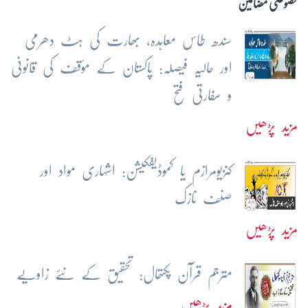
خصوصی مضامین
سندھ طاس معاہدہ، بھارت کی ہٹ دھرمی
اور حالیہ فیصلہ: پاکستان کے مؤقف کی قانونی
و سفارتی فتح
مزید پڑھیں
کنزیومرازم یا کموڈیفکیشن: اشہاری مواد اور
صنف نازک
مزید پڑھیں
مترجم قرآن پکتھال: تحقیق کے نئے زاویے
مزید پڑھیں