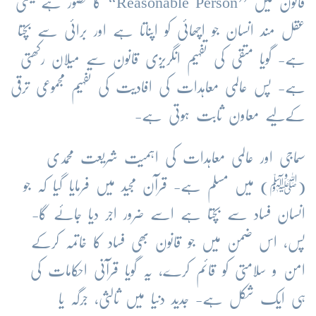
قانون میں ’’Reasonable Person‘‘ کا تصور ہے یعنی
عقل مند انسان جو اچھائی کو اپناتا ہے اور برائی سے بچتا
ہے- گویا متقی کی تفہیم انگریزی قانون سے میلان رکھتی
ہے- پس عالمی معاہدات کی افادیت کی تفہیم مجموعی ترقی
کےلیے معاون ثابت ہوتی ہے-
سماجی اور عالمی معاہدات کی اہمیت شریعت محمدی
(ﷺ) میں مسلم ہے- قرآن مجید میں فرمایا گیا کہ جو
انسان فساد سے بچتا ہے اسے ضرور اجر دیا جائے گا-
پس، اس ضمن میں جو قانون بھی فساد کا خاتمہ کرکے
امن و سلامتی کو قائم کرے، یہ گویا قرآنی احکامات کی
ہی ایک شکل ہے- جدید دنیا میں ثالثی، جرگہ یا