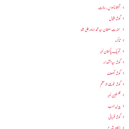
تحفظ ناموسِ رسالت
گوشہ اقبال
حضرت سلطان سید محمد بہادرعلی شاہ
تذکرہ
تحریکِ پاکستان نمبر
گوشہ سیدالشھداء
گوشہ تصوف
گوشہ غوث الاعظم
فلسطین نمبر
پیرایہ ادب
گوشہ قربانی
احکامِ شرع