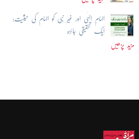
الہامِ الہٰی اور غیر نبی کو الہام کی حیثیت:
ایک تحقیقی جائزہ
مزید پڑھیں