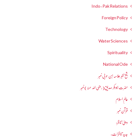
Indo-Pak Relations
Foreign Policy
Technology
Water Sciences
Spirituality
National Ode
شیخ اکبر علامہ ابن عربی نمبر
حضرت ابوبکر صدیق(رضی اللہ عنہ) نمبر
عالمِ اسلام
قرآن نمبر
دینی تناظر:
جدید تناظرات: