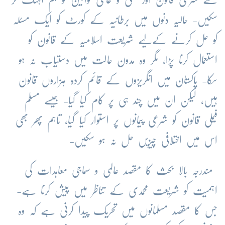
سکیں- حالیہ دنوں میں برطانیہ کے کورٹ کو ایک مسئلہ
کو حل کرنے کےلیے شریعت اسلامیہ کے قانون کو
استعمال کرنا پڑا، مگر وہ مدون حالت میں دستیاب نہ ہو
سکا- پاکستان میں انگریزوں کے قائم کردہ ہزاروں قانون
ہیں، لیکن ان میں چند ہی پر کام کیا گیا- جیسے مسلم
فیملی قانون کو شرعی پیمانوں پر استوار کیا گیا، تاہم پھر بھی
اس میں اختلافی چیزیں حل نہ ہو سکیں-
مندرجہ بالا بحث کا مقصد عالمی و سماجی معاہدات کی
اہمیت کو شریعت محمدی کے تناظر میں پیش کرنا ہے-
جس کا مقصد مسلمانوں میں تحریک پیدا کرنی ہے کہ وہ