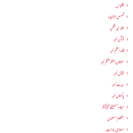
اقتباس
قصص الانبیاء
شاہ خیبر شکن
قرآن نمبر
قائداعظم نمبر
سلطان الفقر ششم نمبر
اقبال نمبر
سیرت نمبر
پاکستان نمبر
میلاد مصطفےٰﷺ
مظلوم مسلمان
اصلاحی جماعت