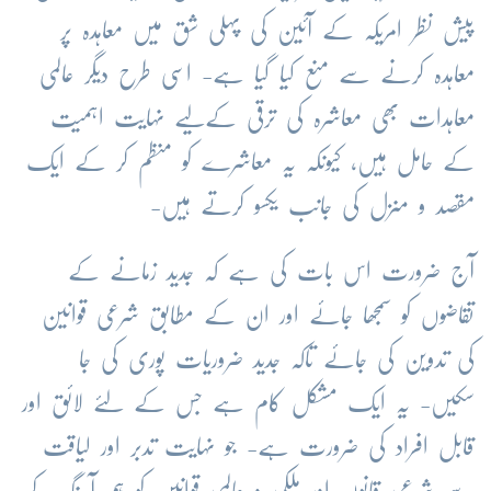
پیش نظر امریکہ کے آئین کی پہلی شق میں معاہدہ پر
معاہدہ کرنے سے منع کیا گیا ہے- اسی طرح دیگر عالمی
معاہدات بھی معاشرہ کی ترقی کےلیے نہایت اہمیت
کے حامل ہیں، کیونکہ یہ معاشرے کو منظم کر کے ایک
مقصد و منزل کی جانب یکسو کرتے ہیں-
آج ضرورت اس بات کی ہے کہ جدید زمانے کے
تقاضوں کو سمجھا جائے اور ان کے مطابق شرعی قوانین
کی تدوین کی جائے تاکہ جدید ضروریات پوری کی جا
سکیں- یہ ایک مشکل کام ہے جس کے لئے لائق اور
قابل افراد کی ضرورت ہے- جو نہایت تدبر اور لیاقت
سے شرعی قانون اور ملکی و عالمی قوانین کو ہم آہنگ کر