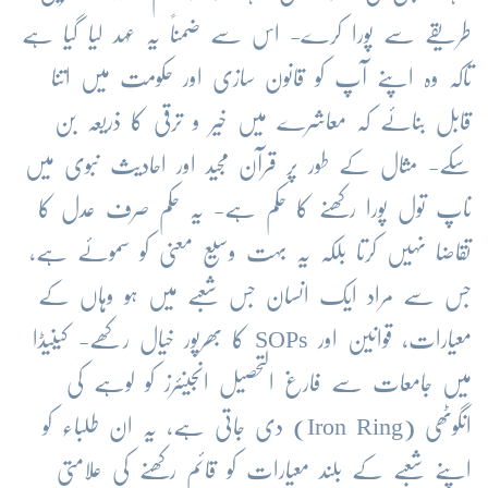
طریقے سے پورا کرے- اس سے ضمناً یہ عہد لیا گیا ہے
تاکہ وہ اپنے آپ کو قانون سازی اور حکومت میں اتنا
قابل بنائے کہ معاشرے میں خیر و ترقی کا ذریعہ بن
سکے- مثال کے طور پر قرآن مجید اور احادیث نبوی میں
ناپ تول پورا رکھنے کا حکم ہے- یہ حکم صرف عدل کا
تقاضا نہیں کرتا بلکہ یہ بہت وسیع معنی کو سموئے ہے،
جس سے مراد ایک انسان جس شعبے میں ہو وہاں کے
معیارات، قوانین اور SOPs کا بھرپور خیال رکھے- کینیڈا
میں جامعات سے فارغ التحصیل انجینئرز کو لوہے کی
انگوٹھی (Iron Ring) دی جاتی ہے، یہ ان طلباء کو
اپنے شعبے کے بلند معیارات کو قائم رکھنے کی علامتی