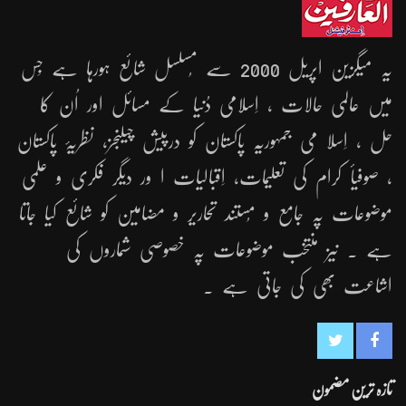
یہ میگزین اپریل 2000 سے مُسلسل شائع ہورہا ہے جِس
میں عالمی حالات ، اِسلامی دُنیا کے مسائل اور اُن کا
حل ، اِسلا می جمہوریّہ پاکستان کو درپیش چیلنجز، نظریۂ پاکستان
، صوفیأ کرام کی تعلیمات، اِقبالیات ا ور دیگر فکری و علمی
موضوعات پہ جامع و مُستند تحاریر و مضامین کو شائع کیا جاتا
ہے ۔ نیز منتخب موضوعات پہ خصوصی شماروں کی
اشاعت بھی کی جاتی ہے ۔
تازہ ترین مضمون