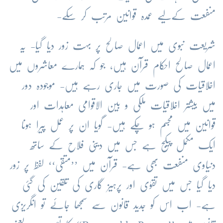
منفعت کےلیے عمدہ قوانین مرتب کر سکے-
شریعت نبوی میں اعمال صالح پر بہت زور دیا گیا- یہ
اعمال صالح احکام قرآن ہیں، جو کہ ہمارے معاشروں میں
اخلاقیات کی صورت میں جاری رہے ہیں- موجودہ دور
میں بیشتر اخلاقیات ملکی و بین الاقوامی معاہدات اور
قوانین میں مجسم ہو چکے ہیں- گویا ان پر عمل پیرا ہونا
ایک مکمل پیکج ہے جس میں دینی فلاح کے ساتھ
دنیاوی منفعت بھی ہے- قرآن میں ’’متقی‘‘ لفظ پر زور
دیا گیا جس میں تقوٰی اور پرہیز گاری کی تلقین کی گئی
ہے- اب اس کو جدید قانون سے سمجھا جائے تو انگریزی