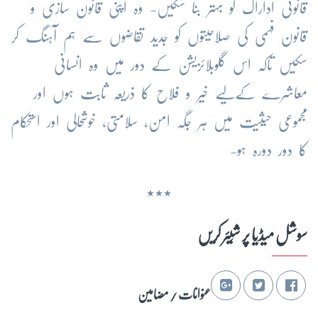
قانونی اداراک کو بہتر بنا سکیں- وہ اپنی قانون سازی و
قانون فہمی کی صلاحیتوں کو جدید تقاضوں سے ہم آہنگ کر
سکیں تاکہ اس گلوبلائزیشن کے دور میں وہ انسانی
معاشرے کےلیے خیر و فلاح کا ذریعہ ثابت ہوں اور
مجموعی حیثیت میں ہر جگہ امن، سلامتی، خوشحالی اور استحکام
کا دور دورہ ہو-
٭٭٭
سوشل میڈیا پر شِیئر کریں
عنوانات / مضامین