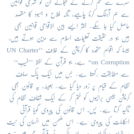
سرے سے ختم کرنے کے بجائے ان کو شرعی قوانین
سے ہم آہنگ کرنا چاہیے، تاکہ فلاح و بہبود کا مقصد
حاصل کیا جا سکے- اکثر ایسے بین الاقوامی قوانین بھی
ہیں جو در حقیقت تعلیمات اسلام سے مزین ہوتے ہیں،
جیسا کہ اقوام متحدہ کا کرپشن کے خلاف ’’UN Charter
on Corruption‘‘ ہے، جو قرآن کے لفظ ’’طیب‘‘
سے مطابقت رکھتا ہے- جس میں ایک پاک صاف
نظام کے قیام پر زور دیا گیا ہے- بعینہ، یہ قانون بھی
کرپشن جیسی برائیوں کو ختم کر کے ایک شفاف نظام کی
تاکید کرتا ہے- پس، اس قانون کی پیروی گویا قرآنی
احکامات کی پیروی ہے- اس ضمن میں انسان کی نیت
پر انعام و اکرام ہے- اللہ پاک نے قرآن مجید میں نیت