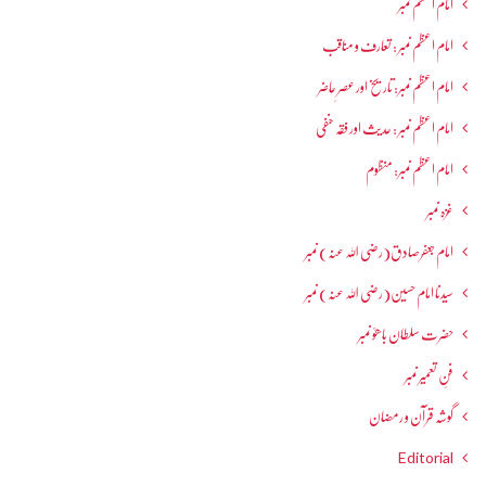
امام اعظم نمبر
امام اعظم نمبر : تعارف و مناقب
امام اعظم نمبر: تاریخ اور عصرِ حاضر
امام اعظم نمبر : حدیث اور فقہ حنفی
امام اعظم نمبر: منظوم
غزہ نمبر
امام جعفرصادق(رضی اللہ عنہ) نمبر
سیدنا امام حسین(رضی اللہ عنہ) نمبر
حضرت سلطان باھوؒ نمبر
فنِ تعمیر نمبر
گوشہ قرآن و رمضان
Editorial