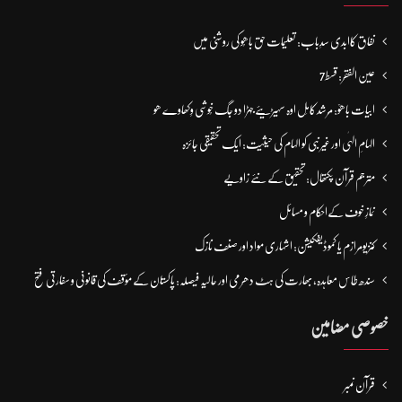
نفاق کاابدی سدِباب: تعلیمات حق باھُو کی روشنی میں
عین الفقر: قسط7
ابیات باھوؒ: مُرشد کامِل اوہ سہیڑیئے جہڑا دو جگ خُوشی وِکھاوے ھو
الہامِ الہٰی اور غیر نبی کو الہام کی حیثیت: ایک تحقیقی جائزہ
مترجم قرآن پکتھال: تحقیق کے نئے زاویے
نمازِ خوف کےاحکام و مسائل
کنزیومرازم یا کموڈیفکیشن: اشہاری مواد اور صنف نازک
سندھ طاس معاہدہ، بھارت کی ہٹ دھرمی اور حالیہ فیصلہ: پاکستان کے مؤقف کی قانونی و سفارتی فتح
خصوصی مضامین
قرآن نمبر