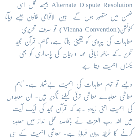
Alternate Dispute Resolution جیسے عمل اسی
ضمن میں متصور ہوں گے- بین الاقوامی قانون جیسے ویآنا
کنونشن(Vienna Convention) تو صرف تحریری
معاہدات کی پیروی کو یقینی بناتا ہے، تاہم، قرآن مجید
تحریر کے ساتھ زبانی عہد و پیمان کی پاسداری کو بھی
یکساں اہمیت دیتا ہے-
ویسے تو تمام معاہدات کی اہمیت بےشمار ہے- تاہم
معاشی معاہدے معاشی ترقی کیلئے ناگزیر ہیں- ان معاہدوں
کی اہمیت اتنی زیادہ ہے کہ قرآن مجید کی ایک آیت
میں اللہ رب العزت نے باقاعدہ عملی انداز میں معاہدہ
کرنے کا طریقہ بیان فرمایا ہے- معاشی اہمیت کے ہی