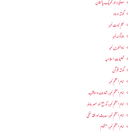
صوفیاء اور تحریک ِپاکستان
گوشہ درود
ختم نبوت نمبر
جوناگڑھ نمبر
ذوالنورین نمبر
تعلیماتِ اسلامیہ
گوشہ قرآن
امام اعظم نمبر
امام اعظم نمبر : تعارف و مناقب
امام اعظم نمبر: تاریخ اور عصرِ حاضر
امام اعظم نمبر : حدیث اور فقہ حنفی
امام اعظم نمبر: منظوم