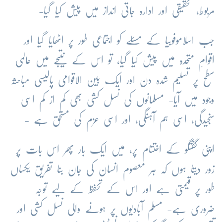
مربوط، تحقیقی اور ادارہ جاتی انداز میں پیش کیا گیا-
جب اسلاموفوبیا کے مسئلے کو اجتماعی طور پر اٹھایا گیا اور
اقوامِ متحدہ میں پیش کیا گیا، تو اس کے نتیجے میں عالمی
سطح پر تسلیم شدہ دن اور ایک بین الاقوامی پالیسی مباحثہ
وجود میں آیا- مسلمانوں کی نسل کشی بھی کم از کم اسی
سنجیدگی، اسی ہم آہنگی، اور اسی عزم کی مستحق ہے -
اپنی گفتگو کے اختتام پر، میں ایک بار پھر اس بات پر
زور دیتا ہوں کہ ہر معصوم انسان کی جان بنا تفریق یکساں
طور پر قیمتی ہے اور اس کے تحفظ کے لیے توجہ
ضروری ہے- مسلم آبادیوں پر ہونے والی نسل کشی اور