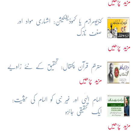
مزید پڑھیں
کنزیومرازم یا کموڈیفکیشن: اشہاری مواد اور
صنف نازک
مزید پڑھیں
مترجم قرآن پکتھال: تحقیق کے نئے زاویے
مزید پڑھیں
الہامِ الہٰی اور غیر نبی کو الہام کی حیثیت:
ایک تحقیقی جائزہ
مزید پڑھیں