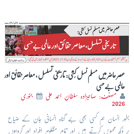
عصر حاضر میں مسلم نسل کُشی: تاریخی تسلسل ، معاصر حقائق اور
عالمی بےحسی
مصنف: صاحبزادہ سلطان احمد علی
جنوری
2026
بطور انسان ہم کسی بھی بے گناہ انسانی جان کے ضیاع
پر دُکھ محسوس کرتے ہیں اور تمام مظلوم افراد اور گروہوں