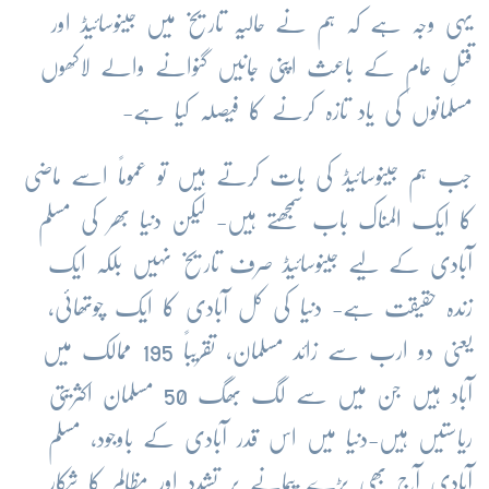
یہی وجہ ہے کہ ہم نے حالیہ تاریخ میں جینوسائیڈ اور
قتلِ عام کے باعث اپنی جانیں گنوانے والے لاکھوں
مسلمانوں کی یاد تازہ کرنے کا فیصلہ کیا ہے-
جب ہم جینوسائیڈ کی بات کرتے ہیں تو عموماً اسے ماضی
کا ایک المناک باب سمجھتے ہیں- لیکن دنیا بھر کی مسلم
آبادی کے لیے جینوسائیڈ صرف تاریخ نہیں بلکہ ایک
زندہ حقیقت ہے- دنیا کی کل آبادی کا ایک چوتھائی،
یعنی دو ارب سے زائد مسلمان، تقریباً 195 ممالک میں
آباد ہیں جن میں سے لگ بھگ 50 مسلمان اکثریتی
ریاستیں ہیں-دنیا میں اس قدر آبادی کے باوجود، مسلم
آبادی آج بھی بڑے پیمانے پر تشدد اور مظالم کا شکار