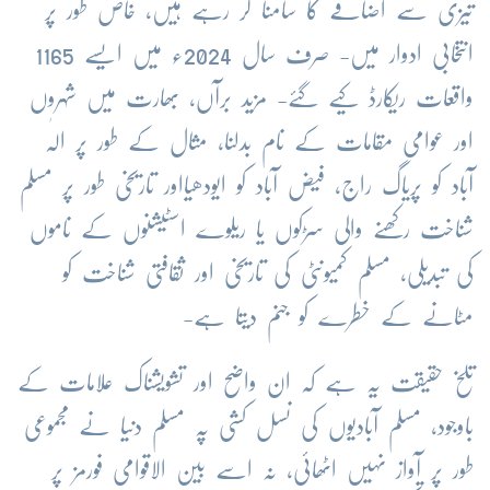
تیزی سے اضافے کا سامنا کر رہے ہیں، خاص طور پر
انتخابی ادوار میں- صرف سال 2024ء میں ایسے 1165
واقعات ریکارڈ کیے گئے- مزید برآں، بھارت میں شہروں
اور عوامی مقامات کے نام بدلنا، مثال کے طور پر الٰہ
آباد کو پریاگ راج، فیض آباد کو ایودھیااور تاریخی طور پر مسلم
شناخت رکھنے والی سڑکوں یا ریلوے اسٹیشنوں کے ناموں
کی تبدیلی، مسلم کمیونٹی کی تاریخی اور ثقافتی شناخت کو
مٹانے کے خطرے کو جنم دیتا ہے-
تلخ حقیقت یہ ہے کہ ان واضح اور تشویشناک علامات کے
باوجود، مسلم آبادیوں کی نسل کشی پہ مسلم دنیا نے مجموعی
طور پر آواز نہیں اٹھائی، نہ اسے بین الاقوامی فورمز پر