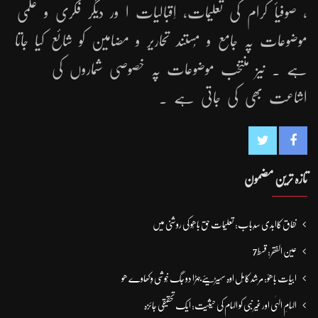
، صوفیأ کرام کی تعلیمات، اِقبالیات ا ور دیگر فکری و علمی
موضوعات پہ جامع و مُستند تحاریر و مضامین کو شائع کیا جاتا
ہے ۔ نیز منتخب موضوعات پہ خصوصی شماروں کی
اشاعت بھی کی جاتی ہے ۔
تازہ ترین مضمون
نفاق کاابدی سدِباب: تعلیمات حق باھُو کی روشنی میں
عین الفقر: قسط7
ابیات باھوؒ: مُرشد کامِل اوہ سہیڑیئے جہڑا دو جگ خُوشی وِکھاوے ھو
الہامِ الہٰی اور غیر نبی کو الہام کی حیثیت: ایک تحقیقی جائزہ