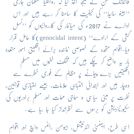
فائنڈنگ مشن نے نتیجہ اخذ کیا کہ روہنگیا مسلمان جاری
’’جینو سائیڈ‘‘ کی کیفیت کا سامنا کر رہے ہیں اور اس
ادارے نے 2017ء کی میانمار کی کارروائیوں کو ’’نسل
کشی کے ارادے‘‘ (genocidal intent)کا حامل قرار
دیا-اقوامِ متحدہ کے خصوصی نمائندہ برائے اقلیتی امور متعدد
بار یہ واضح کر چکے ہیں کہ مختلف خطّوں میں مسلم
اقلیتیں بڑے پیمانے پر مظالم کے فوری خطرے سے
دوچار ہیں اور ابتدائی انتباہی علامات، جیسے امتیازی قوانین،
نفرت پر مبنی سیاسی و سماجی مہمات اور مسلم برادریوں کی
سکیورٹائزیشن کو برسوں سے نظرانداز کیا جا رہا ہے-
اسی طرح، ایمنسٹی انٹرنیشنل، ہیومن رائٹس واچ اور اقوامِ