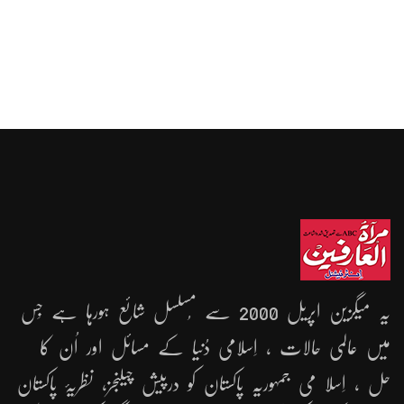
یہ میگزین اپریل 2000 سے مُسلسل شائع ہورہا ہے جِس
میں عالمی حالات ، اِسلامی دُنیا کے مسائل اور اُن کا
حل ، اِسلا می جمہوریّہ پاکستان کو درپیش چیلنجز، نظریۂ پاکستان