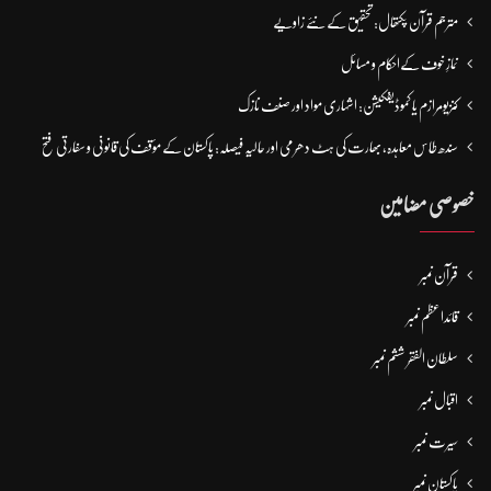
مترجم قرآن پکتھال: تحقیق کے نئے زاویے
نمازِ خوف کےاحکام و مسائل
کنزیومرازم یا کموڈیفکیشن: اشہاری مواد اور صنف نازک
سندھ طاس معاہدہ، بھارت کی ہٹ دھرمی اور حالیہ فیصلہ: پاکستان کے مؤقف کی قانونی و سفارتی فتح
خصوصی مضامین
قرآن نمبر
قائداعظم نمبر
سلطان الفقر ششم نمبر
اقبال نمبر
سیرت نمبر
پاکستان نمبر