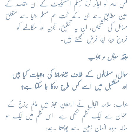
قتلِ عام کو اجاگر کرنا مُسلم انسٹیٹیوٹ کے ان مقاصد کے
عین مطابق ہے جن کے تحت ہم مسلم دنیا سے متعلق
مسائل کی تشخیص، ان پہ تحقیق، تجزیہ اور مکالمے کو
فروغ دینا اپنا فرض سمجھتے ہیں-
وقفہ سوال و جواب
سوال: مسلمانوں کے خلاف جینوسائڈ کی وجوہات کیا ہیں
اور مستقبل میں اسے کس طرح روکا جا سکتا ہے؟
جواب: علامہ اقبال نے ارمغانِ حجاز میں عالمِ برزخ کے
عنوان سے ایک نظم لکھی ہے- اس نظم میں ایک سو
سالہ مردہ انسان زمین سے پوچھتا ہے: