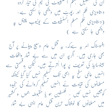
ان کی تفصیل مُسلم انسٹیٹیوٹ کی ٹیم کی تیار کردہ
دستاویزی فلم اور رپورٹ میں دیکھی جا سکتی ہے-
(دستاویزی فلم مسلم انسٹیٹیوت کے یوٹیوب چینل پہ
دیکھی جا سکتی ہے )
افسوسناک امر یہ ہےکہ، یہ قتل عام وسیع پیمانے پر آج
بھی جاری ہیں- اگرچہ ان میں سے بے شمار واقعات
جینوسائیڈ کی تعریف پر پورا اُترتے ہیں، لیکن بدقسمتی سے
انہیں عالمی سطح پہ ابھی تک تسلیم نہیں کیا گیا کیونکہ
مسلمانوں کی قیادت نے انہیں تسلیم کروانے کی سنجیدہ
کوششیں نہیں کیں - فلسطین ہو یا مقبوضہ جموں و کشمیر
میں مسلمانوں کا خوفناک ترین قتلِ عام ایسی بے شمار