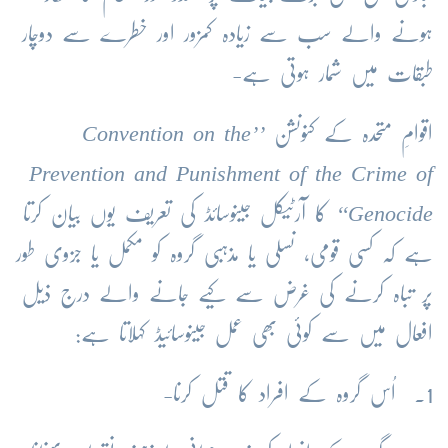
ہونے والے سب سے زیادہ کمزور اور خطرے سے دوچار
طبقات میں شمار ہوتی ہے-
اقوامِ متحدہ کے کنونشن
’’
Convention on the
Prevention and Punishment of the Crime of
Genocide
‘‘
کا آرٹیکل جینوسائڈ کی تعریف یوں بیان کرتا
ہے کہ کسی قومی، نسلی یا مذہبی گروہ کو مکمل یا جزوی طور
پر تباہ کرنے کی غرض سے کیے جانے والے درج ذیل
افعال میں سے کوئی بھی عمل جینوسائیڈ کہلاتا ہے:
1. اُس گروہ کے افراد کا قتل کرنا-