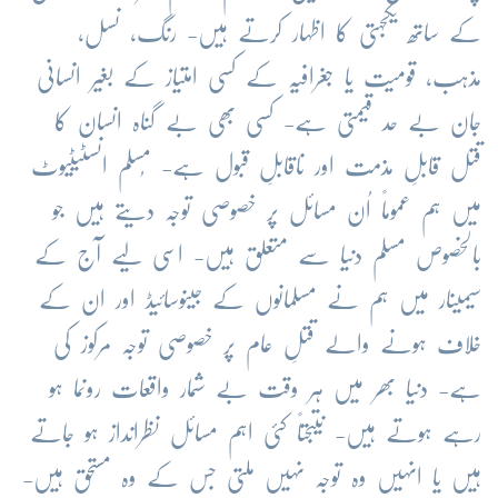
کے ساتھ یکجہتی کا اظہار کرتے ہیں- رنگ، نسل،
مذہب، قومیت یا جغرافیہ کے کسی امتیاز کے بغیر انسانی
جان بے حد قیمتی ہے- کسی بھی بے گناہ انسان کا
قتل قابلِ مذمت اور ناقابلِ قبول ہے- مُسلم انسٹیٹیوٹ
میں ہم عموماً اُن مسائل پر خصوصی توجہ دیتے ہیں جو
بالخصوص مسلم دنیا سے متعلق ہیں- اسی لیے آج کے
سیمینار میں ہم نے مسلمانوں کے جینوسائیڈ اور ان کے
خلاف ہونے والے قتلِ عام پر خصوصی توجہ مرکوز کی
ہے- دنیا بھر میں ہر وقت بے شمار واقعات رونما ہو
رہے ہوتے ہیں- نتیجتاً کئی اہم مسائل نظرانداز ہو جاتے
ہیں یا انہیں وہ توجہ نہیں ملتی جس کے وہ مستحق ہیں-