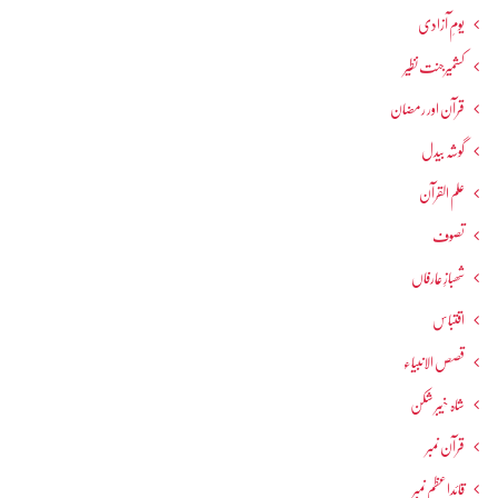
یومِ آزادی
کشمیرجنت نظیر
قرآن اور رمضان
گوشہ بیدل
علم القرآن
تصوف
شھبازِ عارفاں
اقتباس
قصص الانبیاء
شاہ خیبر شکن
قرآن نمبر
قائداعظم نمبر