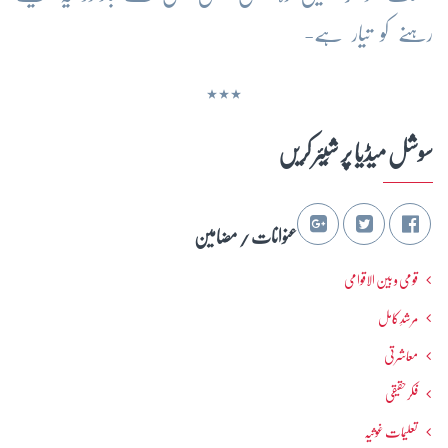
رہنے کو تیار ہے-
٭٭٭
سوشل میڈیا پر شِیئر کریں
عنوانات / مضامین
قومی و بین الاقوامی
مرشدِ کامل
معاشرتی
فکرحقیقی
تعلیمات غوثیہ