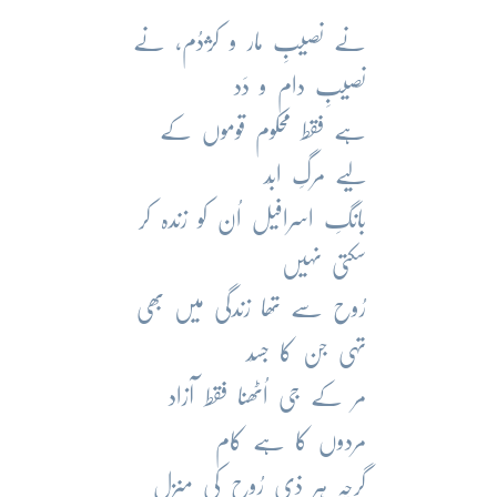
نے نصیبِ مار و کژدُم، نے
نصیبِ دام و دَد
ہے فقط محکوم قوموں کے
لیے مرگِ ابَد
بانگِ اسرافیل اُن کو زندہ کر
سکتی نہیں
رُوح سے تھا زندگی میں بھی
تہی جن کا جسَد
مر کے جی اُٹھنا فقط آزاد
مردوں کا ہے کام
گرچہ ہر ذی‌ رُوح کی منزل