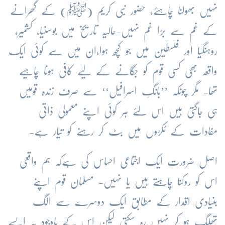
نہیں بھولنا چاہئے، حضور نبی کریم (ﷺ) کے گھرانے
کے غم سے بڑا غم نہیں-حالیہ تاریخ میں بوسنیا، کشمیر،
روہنگیا اور فلسطین میں جو کچھ ہوا،ان میں سے کوئی ایک
واقعہ بھی کسی قوم کو جگانے کے لیے کافی ہونا چاہیے
تھا- مگر چونکہ ’’بانگِ اسرافیل‘‘ سے صرف زندہ قومیں
ہی جاگتی ہیں اس لئے ہر کوئی اپنے معمولی ذاتی
مفادات کے ٹکڑوں میں بٹ کر رہنے کو تیار ہے-
اصل ضرورت ایک اجتماعی احساس کی ہےکہ ہم واقعی
اس کو روکنا چاہتے ہیں یا نہیں- مسلمان قوم اپنے
بنیادی اقدار کے مطابق ایک دوسرے سے الگ
تھلگ ہو کر نہیں رہ سکتی لیکن اس کے باوجود یہ ایسے