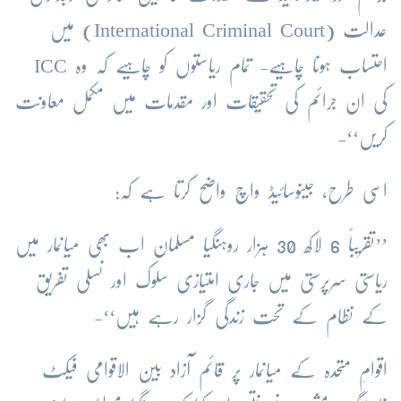
عدالت (International Criminal Court) میں
احتساب ہونا چاہیے- تمام ریاستوں کو چاہیے کہ وہ ICC
کی ان جرائم کی تحقیقات اور مقدمات میں مکمل معاونت
کریں‘‘-
اسی طرح، جینوسائیڈ واچ واضح کرتا ہے کہ:
’’تقریباً 6 لاکھ 30 ہزار روہنگیا مسلمان اب بھی میانمار میں
ریاستی سرپرستی میں جاری امتیازی سلوک اور نسلی تفریق
کے نظام کے تحت زندگی گزار رہے ہیں‘‘-
اقوامِ متحدہ کے میانمار پر قائم آزاد بین الاقوامی فیکٹ