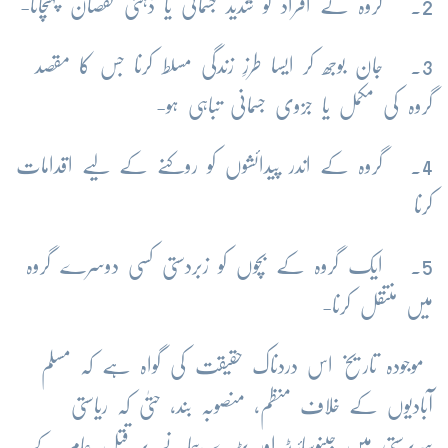
2. گروہ کے افراد کو شدید جسمانی یا ذہنی نقصان پہنچانا-
3. جان بوجھ کر ایسا طرزِ زندگی مسلط کرنا جس کا مقصد
گروہ کی مکمل یا جزوی جسمانی تباہی ہو-
4. گروہ کے اندر پیدائشوں کو روکنے کے لیے اقدامات
کرنا
5. ایک گروہ کے بچوں کو زبردستی کسی دوسرے گروہ
میں منتقل کرنا-
موجودہ تاریخ اس دردناک حقیقت کی گواہ ہے کہ مسلم
آبادیوں کے خلاف منظم، منصوبہ بند، حتیٰ کہ ریاستی
سرپرستی میں جینوسائیڈ اور بڑے پیمانے پر قتلِ عام کے