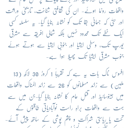
واقعات رونما ہوئے- ان کی ثقافتی شناخت، تاریخی وراثت
اور حتیٰ کہ جسمانی بقا تک کو نشانہ بنایا گیا- یہ سلسلہ کسی
ایک خطّے تک محدود نہیں بلکہ شمالی افریقہ سے مشرقی
یورپ تک، وسطی ایشیا اور جنوبی ایشیا سے ہوتے ہوئے
جنوب مشرقی ایشیا تک پھیلا ہوا ہے-
افسوس ناک بات یہ ہے کہ تقریباً 1 کروڑ 30 لاکھ (13
ملین) سے زائد مسلمانوں کو 26 سے زائد المناک واقعات
میں جینوسائیڈ اور قتلِ عام کا نشانہ بنایا گیا-جن میں سے
بہت سے واقعات براہِ راست نوآبادیاتی طاقتوں کے
تحت یا ریاستی شراکت و چشم پوشی کے ساتھ پیش آئے-