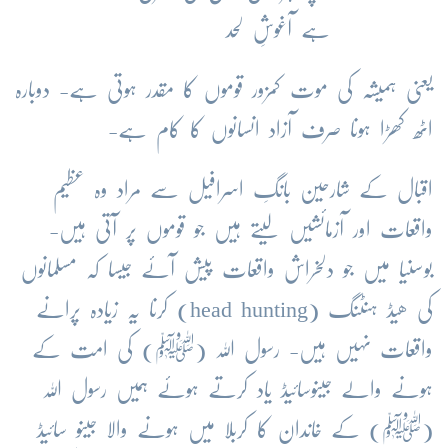
ہے آغوشِ لَحد
یعنی ہمیشہ کی موت کمزور قوموں کا مقدر ہوتی ہے- دوبارہ
اٹھ کھڑا ہونا صرف آزاد انسانوں کا کام ہے-
اقبال کے شارحین بانگِ اسرافیل سے مراد وہ عظیم
واقعات اور آزمائشیں لیتے ہیں جو قوموں پر آتی ہیں-
بوسنیا میں جو دلخراش واقعات پیش آئے جیسا کہ مسلمانوں
کی ھیڈ ہنٹنگ (head hunting) کرنا یہ زیادہ پرانے
واقعات نہیں ہیں- رسول اللہ (ﷺ) کی امت کے
ہونے والے جینوسائیڈ یاد کرتے ہوئے ہمیں رسول اللہ
(ﷺ) کے خاندان کا کربلا میں ہونے والا جینو سائیڈ