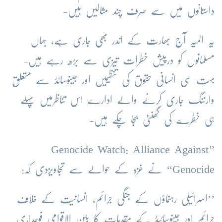
داستانوں میں سے صرف چند مثالیں ہیں-
یہ المیہ آج بھارت کے اندر بھی جاری ہے، جہاں
مسلمانوں کو درپیش خطرات تیزی سے بڑھ رہے ہیں-
بہت سی انسانی حقوق کی تنظیمیں اور جینوسائڈ سے متعلق
وارننگ جاری کرنے والے ادارے اس تناظرمیں پہلے
ہی خطرے کی گھنٹی بجا چکے ہیں-
’’Genocide Watch: Alliance Against
Genocide‘‘ نے غزہ کے حوالے سے تجاویزدی کہ:
’’اسرائیلی رہنماؤں کے جنگی جرائم، انسانیت کے خلاف
جرائم اور جینوسائیڈ کے مقدمات کا بین الاقوامی فوجداری