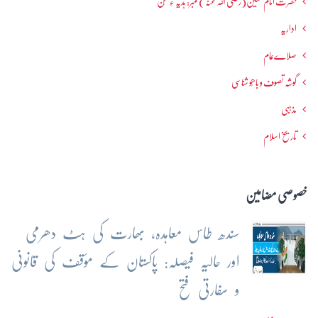
حضرت امام حسین(رضی اللہ عنہ ) نمبر: ہدیہ ءِ سُخن
اداریہ
صلاےعام
گوشہ تصوف و باھُو شناسی
مذہبی
تاریخ اسلام
خصوصی مضامین
سندھ طاس معاہدہ، بھارت کی ہٹ دھرمی
اور حالیہ فیصلہ: پاکستان کے مؤقف کی قانونی
و سفارتی فتح