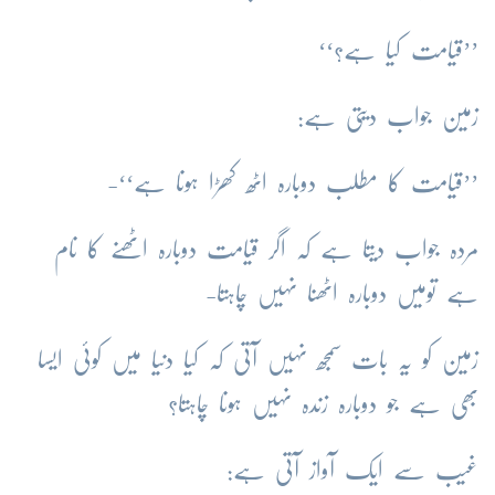
’’قیامت کیا ہے؟‘‘
زمین جواب دیتی ہے:
’’قیامت کا مطلب دوبارہ اٹھ کھڑا ہونا ہے‘‘-
مردہ جواب دیتا ہے کہ اگر قیامت دوبارہ اٹھنے کا نام
ہے تومیں دوبارہ اٹھنا نہیں چاہتا-
زمین کو یہ بات سمجھ نہیں آتی کہ کیا دنیا میں کوئی ایسا
بھی ہے جو دوبارہ زندہ نہیں ہونا چاہتا؟
غیب سے ایک آواز آتی ہے: