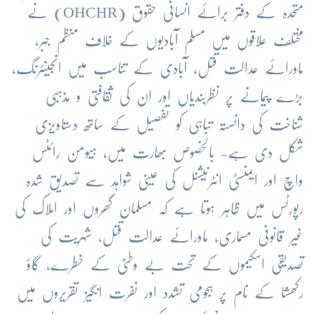
متحدہ کے دفتر برائے انسانی حقوق (OHCHR) نے
مختلف علاقوں میں مسلم آبادیوں کے خلاف منظم جبر،
ماورائے عدالت قتل، آبادی کے تناسب میں انجینئرنگ،
بڑے پیمانے پر نظربندیاں اور ان کی ثقافتی و مذہبی
شناخت کی دانستہ تباہی کو تفصیل کے ساتھ دستاویزی
شکل دی ہے- بالخصوص بھارت میں، ہیومن رائٹس
واچ اور ایمنسٹی انٹرنیشنل کی عینی شواہد سے تصدیق شدہ
رپورٹس میں ظاہر ہوتا ہے کہ مسلمان گھروں اور املاک کی
غیر قانونی مسماری، ماورائے عدالت قتل، شہریت کی
تصدیقی اسکیموں کے تحت بے وطنی کے خطرے، گاؤ
رکھشا کے نام پر ہجومی تشدد اور نفرت انگیز تقریروں میں