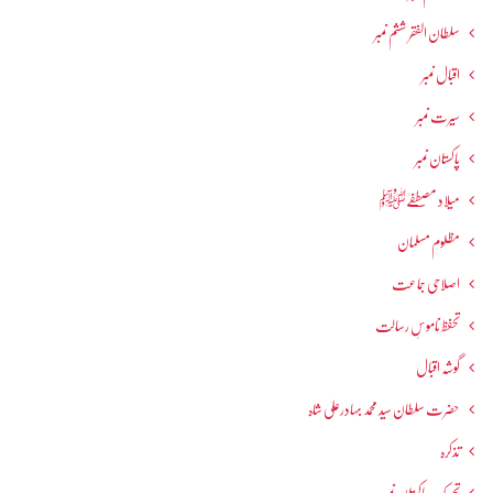
سلطان الفقر ششم نمبر
اقبال نمبر
سیرت نمبر
پاکستان نمبر
میلاد مصطفےٰﷺ
مظلوم مسلمان
اصلاحی جماعت
تحفظ ناموسِ رسالت
گوشہ اقبال
حضرت سلطان سید محمد بہادرعلی شاہ
تذکرہ