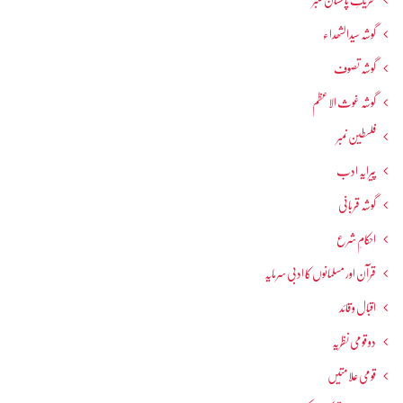
تحریکِ پاکستان نمبر
گوشہ سیدالشھداء
گوشہ تصوف
گوشہ غوث الاعظم
فلسطین نمبر
پیرایہ ادب
گوشہ قربانی
احکامِ شرع
قرآن اور مسلمانوں کا ادبی سرمایہ
اقبال و قائد
دو قومی نظریہ
قومی علامتیں