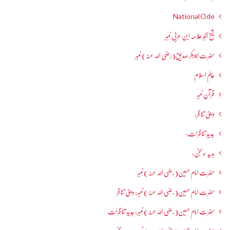
National Ode
شیخ اکبر علامہ ابن عربی نمبر
حضرت ابوبکر صدیق(رضی اللہ عنہ) نمبر
عالمِ اسلام
قرآن نمبر
دینی تناظر:
جدید تناظرات:
ہدیہ ءِسُخن:
حضرت امام حسین(رضی اللہ عنہ ) نمبر
حضرت امام حسین(رضی اللہ عنہ ) نمبر: دینی تناظر
حضرت امام حسین(رضی اللہ عنہ ) نمبر: جدید تناظرات