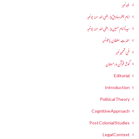
غزہ نمبر
امام جعفرصادق(رضی اللہ عنہ) نمبر
سیدنا امام حسین(رضی اللہ عنہ) نمبر
حضرت سلطان باھوؒ نمبر
فنِ تعمیر نمبر
گوشہ قرآن و رمضان
Editorial
Introduction
Political Theory
Cognitive Approach
Post Colonial Studies
Legal Context