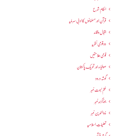
احکامِ شرع
قرآن اور مسلمانوں کا ادبی سرمایہ
اقبال و قائد
دو قومی نظریہ
قومی علامتیں
صوفیاء اور تحریک ِپاکستان
گوشہ درود
ختم نبوت نمبر
جوناگڑھ نمبر
ذوالنورین نمبر
تعلیماتِ اسلامیہ