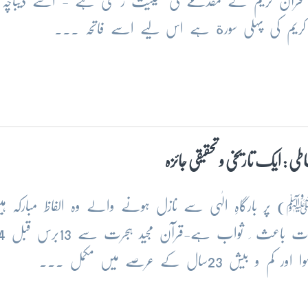
حہ قرآن کریم کے مقدمے کی حیثیت رکھتی ہے - اسے دیباچہ یا 
آن کریم کی پہلی سورة ہے اس لیے اسے فاتحہ ...
ی : ایک تاریخی و تحقیقی جائزہ
 (ﷺ) پر بارگاہِ الٰہی سے نازل ہونے والے وہ الفاظ مبارکہ ہ
جوایک تواتر کے ساتھ منقول ہیں اور
ال کے عرصے میں مکمل ...