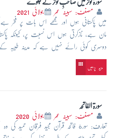
سورۃ کوثر میں صاحبِ کوثر کے جلوے
مصنف: سبینہ عمر
جولائی 2021
مَیں پاکستانی ہوں اور مجھے اس بات پر فخر ہے کہ
مان ہے، نازکرتی ہوں اس نسبت پر، کیونکہ پاکس
دوسری کوئی رائے نہیں ہے کہ مدینہ طیبہ کے
مزید پڑھیں
سورۃ الفاتحہ
مصنف: سبینہ عمر
جولائی 2020
تعارف: سورة فاتحہ قرآن مجید فرقان حمید ک