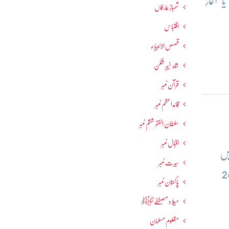
آغازِ
شھبازِ عارفاں
اقتباس
قصص الانبیاء
شاہ خیبر شکن
قرآن نمبر
قائداعظم نمبر
سلطان الفقر ششم نمبر
اقبال نمبر
یں
سیرت نمبر
جن کی تلاوت باعث ِ ثواب ہے-قرآن مجید ہجرت سے 13برس قبل 24
پاکستان نمبر
میلاد مصطفےٰﷺ
مظلوم مسلمان