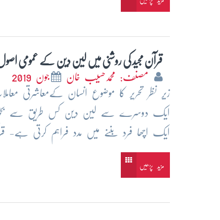
مزید پڑھیں
قرآن مجید کی روشنی میں لین دین کے عمومی اصول
مصنف: محمدحسیب خان
جون 2019
زیرِ نظر تحریر کا موضوع انسان کےمعاشرتی مع
ایک دوسرے سے لین دین کس طریق سے بخوبی نبھ
ایک اچھا فرد بننے میں مدد فراہم کرتی ہے- ق
مزید پڑھیں