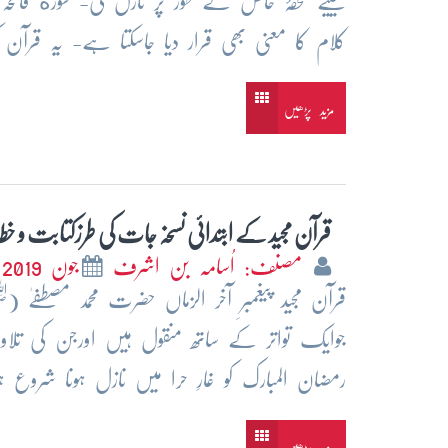
کیلیے تحفۂ خاص کے طور پر نازل کی- سورة فات
کلام کا معنی بھی قرار دیا جاسکتا ہے- یہ قر
مزید پڑھیں
قرآن مجید کے ابتدائی نسخہ جات کی طرزکتابت و خطاط
مصنف: اُسامہ بن اشرف
جون 2019
قرآن مجید پیغمبرِ آخر الزماں حضرت محمد مصطفےٰ
رمضان المبارک کو غارِ حرا میں نازل ہونا شروع ہوا اور کم و بیش 23س