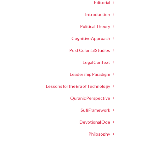
Editorial
Introduction
Political Theory
Cognitive Approach
Post Colonial Studies
Legal Context
Leadership Paradigm
Lessons for the Era of Technology
Quranic Perspective
Sufi Framework
Devotional Ode
Philosophy