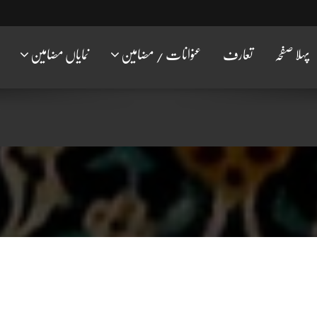
پہلا صفحہ
تعارف
عنوانات / مضامین
نمایاں مضامین