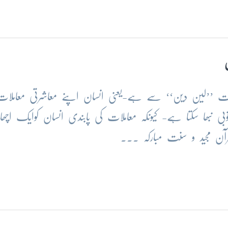
املات ’’لین دین‘‘ سے ہے-یعنی انسان اپنے معاشرتی معاملا
ا سکتا ہے- کیونکہ معاملات کی پابندی انسان کوایک اچھا
رآن مجید و سنت مبارکہ ...