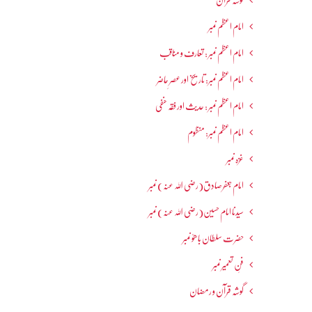
گوشہ قرآن
امام اعظم نمبر
امام اعظم نمبر : تعارف و مناقب
امام اعظم نمبر: تاریخ اور عصرِ حاضر
امام اعظم نمبر : حدیث اور فقہ حنفی
امام اعظم نمبر: منظوم
غزہ نمبر
امام جعفرصادق(رضی اللہ عنہ) نمبر
سیدنا امام حسین(رضی اللہ عنہ) نمبر
حضرت سلطان باھوؒ نمبر
فنِ تعمیر نمبر
گوشہ قرآن و رمضان