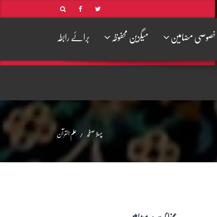
خصوصی مضامین
میگزین محفوظہ
برائے رابطہ
پہلا صفحہ
علم القرآن