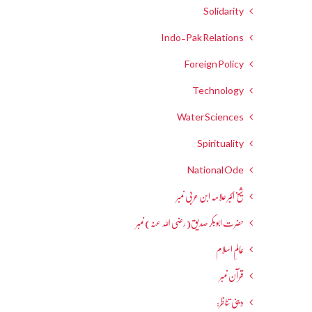
Solidarity
Indo-Pak Relations
Foreign Policy
Technology
Water Sciences
Spirituality
National Ode
شیخ اکبر علامہ ابن عربی نمبر
حضرت ابوبکر صدیق(رضی اللہ عنہ) نمبر
عالمِ اسلام
قرآن نمبر
دینی تناظر: