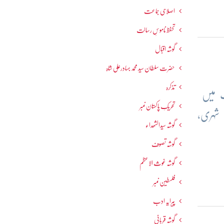
اصلاحی جماعت
تحفظ ناموسِ رسالت
گوشہ اقبال
حضرت سلطان سید محمد بہادرعلی شاہ
تذکرہ
ت میں
تحریکِ پاکستان نمبر
 شہری،
گوشہ سیدالشھداء
گوشہ تصوف
گوشہ غوث الاعظم
فلسطین نمبر
پیرایہ ادب
گوشہ قربانی