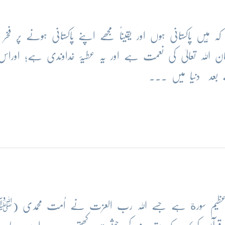
 مَیں پاکستانی ہوں اور یقیناً مجھے اپنے پاکستانی ہونے پر فخ
تان اللہ تعالیٰ کی نعمت ہے اور یہ عطیۂ خداوندی ہے؛ اور
 بعد دنیا میں ...
ی وہ عظیم سورة ہے جسے اللہ رب العزت نے اُمت محمدی 