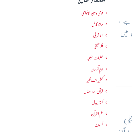
عنوانات / مضامین
قومی و بین الاقوامی
ر ہے ،
مرشدِ کامل
اس میں
معاشرتی
فکرحقیقی
تعلیمات غوثیہ
یومِ آزادی
کشمیرجنت نظیر
قرآن اور رمضان
گوشہ بیدل
علم القرآن
(ﷺ)
تصوف