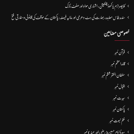
کنزیومرازم یا کموڈیفکیشن: اشہاری مواد اور صنف نازک
سندھ طاس معاہدہ، بھارت کی ہٹ دھرمی اور حالیہ فیصلہ: پاکستان کے مؤقف کی قانونی و سفارتی فتح
خصوصی مضامین
قرآن نمبر
قائداعظم نمبر
سلطان الفقر ششم نمبر
اقبال نمبر
سیرت نمبر
پاکستان نمبر
ختم نبوت نمبر
سیدنا امام حسین(رضی اللہ عنہ) نمبر