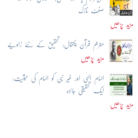
صنف نازک
مزید پڑھیں
مترجم قرآن پکتھال: تحقیق کے نئے زاویے
مزید پڑھیں
الہامِ الہٰی اور غیر نبی کو الہام کی حیثیت:
ایک تحقیقی جائزہ
مزید پڑھیں