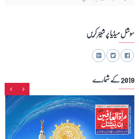
سوشل میڈیا پر شِیئر کریں
2019 کے شمارے