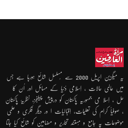
یہ میگزین اپریل 2000 سے مُسلسل شائع ہورہا ہے جِس
میں عالمی حالات ، اِسلامی دُنیا کے مسائل اور اُن کا
حل ، اِسلا می جمہوریّہ پاکستان کو درپیش چیلنجز، نظریۂ پاکستان
، صوفیأ کرام کی تعلیمات، اِقبالیات ا ور دیگر فکری و علمی
موضوعات پہ جامع و مُستند تحاریر و مضامین کو شائع کیا جاتا