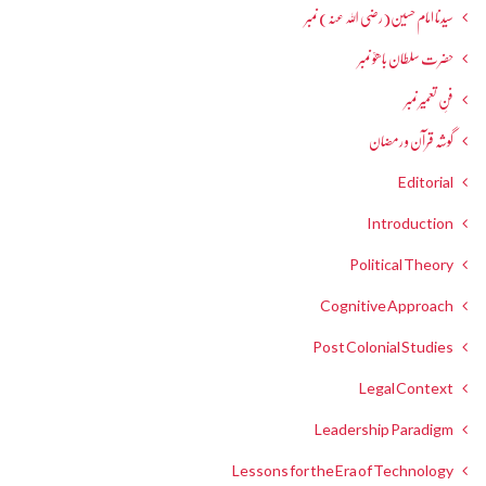
سیدنا امام حسین(رضی اللہ عنہ) نمبر
حضرت سلطان باھوؒ نمبر
فنِ تعمیر نمبر
گوشہ قرآن و رمضان
Editorial
Introduction
Political Theory
Cognitive Approach
Post Colonial Studies
Legal Context
Leadership Paradigm
Lessons for the Era of Technology