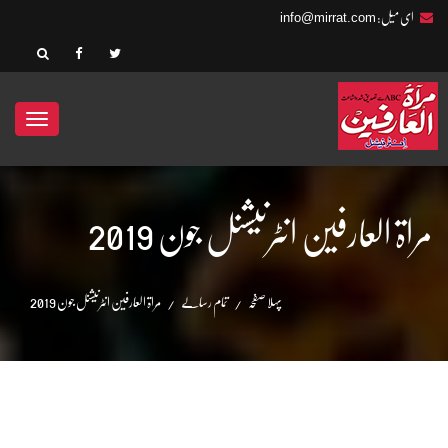
info@mirrat.com
ای میل:
ggle
ation
مراۃ العارفین انٹرنیشنل جون 2019
پہلا صفحہ
تمام رسالے
مراۃ العارفین انٹرنیشنل جون 2019