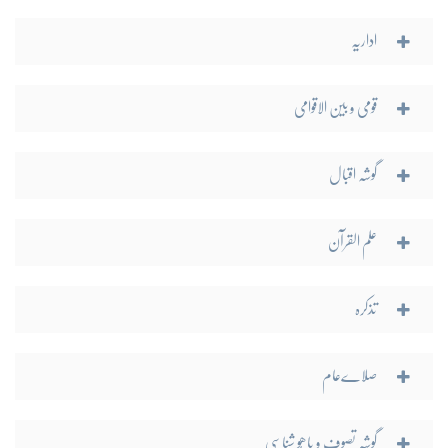
اداریہ
قومی و بین الاقوامی
گوشہ اقبال
علم القرآن
تذکرہ
صلاےعام
گوشہ تصوف و باھُو شناسی