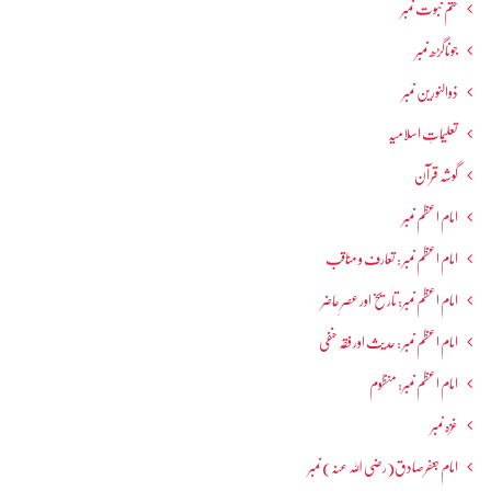
ختم نبوت نمبر
جوناگڑھ نمبر
ذوالنورین نمبر
تعلیماتِ اسلامیہ
گوشہ قرآن
امام اعظم نمبر
امام اعظم نمبر : تعارف و مناقب
امام اعظم نمبر: تاریخ اور عصرِ حاضر
امام اعظم نمبر : حدیث اور فقہ حنفی
امام اعظم نمبر: منظوم
غزہ نمبر
امام جعفرصادق(رضی اللہ عنہ) نمبر