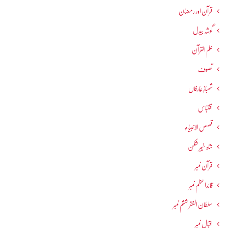
قرآن اور رمضان
گوشہ بیدل
علم القرآن
تصوف
شھبازِ عارفاں
اقتباس
قصص الانبیاء
شاہ خیبر شکن
قرآن نمبر
قائداعظم نمبر
سلطان الفقر ششم نمبر
اقبال نمبر