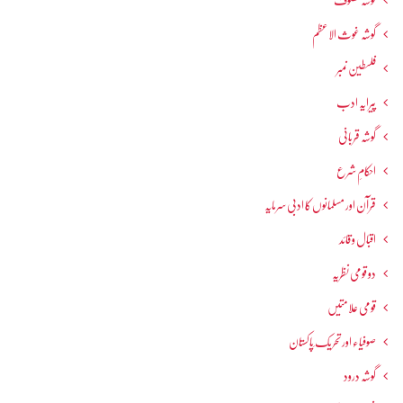
گوشہ تصوف
گوشہ غوث الاعظم
فلسطین نمبر
پیرایہ ادب
گوشہ قربانی
احکامِ شرع
قرآن اور مسلمانوں کا ادبی سرمایہ
اقبال و قائد
دو قومی نظریہ
قومی علامتیں
صوفیاء اور تحریک ِپاکستان
گوشہ درود