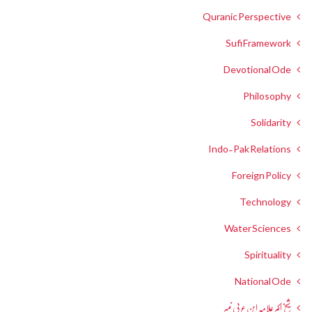
Quranic Perspective
Sufi Framework
Devotional Ode
Philosophy
Solidarity
Indo-Pak Relations
Foreign Policy
Technology
Water Sciences
Spirituality
National Ode
شیخ اکبر علامہ ابن عربی نمبر