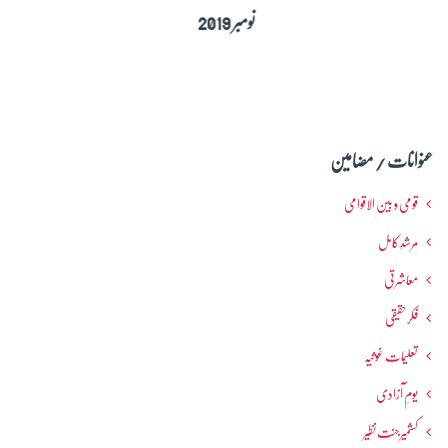
نومبر 2019
عنوانات / مضامین
قومی و بین الاقوامی
مرشدِ کامل
معاشرتی
فکرحقیقی
تعلیمات غوثیہ
یومِ آزادی
کشمیرجنت نظیر