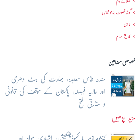
صلاےعام
گوشہ تصوف و باھُو شناسی
مذہبی
تاریخ اسلام
خصوصی مضامین
سندھ طاس معاہدہ، بھارت کی ہٹ دھرمی
اور حالیہ فیصلہ: پاکستان کے مؤقف کی قانونی
و سفارتی فتح
مزید پڑھیں
کنزیومرازم یا کموڈیفکیشن: اشہاری مواد اور