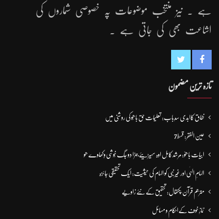
ہے ۔ نیز منتخب موضوعات پہ خصوصی شماروں کی
اشاعت بھی کی جاتی ہے ۔
تازہ ترین مضمون
نفاق کاابدی سدِباب: تعلیمات حق باھُو کی روشنی میں
عین الفقر: قسط7
ابیات باھوؒ: مُرشد کامِل اوہ سہیڑیئے جہڑا دو جگ خُوشی وِکھاوے ھو
الہامِ الہٰی اور غیر نبی کو الہام کی حیثیت: ایک تحقیقی جائزہ
مترجم قرآن پکتھال: تحقیق کے نئے زاویے
نمازِ خوف کےاحکام و مسائل