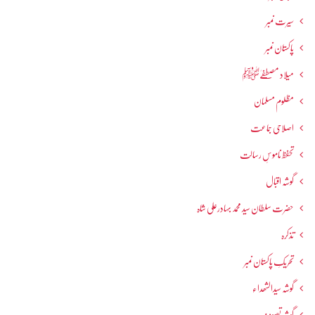
سیرت نمبر
پاکستان نمبر
میلاد مصطفےٰﷺ
مظلوم مسلمان
اصلاحی جماعت
تحفظ ناموسِ رسالت
گوشہ اقبال
حضرت سلطان سید محمد بہادرعلی شاہ
تذکرہ
تحریکِ پاکستان نمبر
گوشہ سیدالشھداء