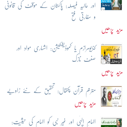
اور حالیہ فیصلہ: پاکستان کے مؤقف کی قانونی
و سفارتی فتح
مزید پڑھیں
کنزیومرازم یا کموڈیفکیشن: اشہاری مواد اور
صنف نازک
مزید پڑھیں
مترجم قرآن پکتھال: تحقیق کے نئے زاویے
مزید پڑھیں
الہامِ الہٰی اور غیر نبی کو الہام کی حیثیت: