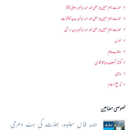
حضرت امام حسین(رضی اللہ عنہ ) نمبر: دینی تناظر
حضرت امام حسین(رضی اللہ عنہ ) نمبر: جدید تناظرات
حضرت امام حسین(رضی اللہ عنہ ) نمبر: ہدیہ ءِ سُخن
اداریہ
صلاےعام
گوشہ تصوف و باھُو شناسی
مذہبی
تاریخ اسلام
خصوصی مضامین
سندھ طاس معاہدہ، بھارت کی ہٹ دھرمی