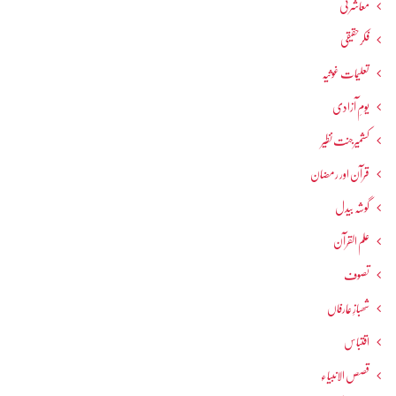
معاشرتی
فکرحقیقی
تعلیمات غوثیہ
یومِ آزادی
کشمیرجنت نظیر
قرآن اور رمضان
گوشہ بیدل
علم القرآن
تصوف
شھبازِ عارفاں
اقتباس
قصص الانبیاء