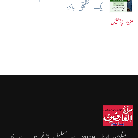
ایک تحقیقی جائزہ
مزید پڑھیں
یہ میگزین اپریل 2000 سے مُسلسل شائع ہورہا ہے جِس