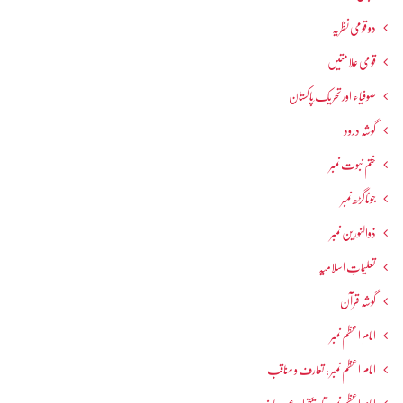
دو قومی نظریہ
قومی علامتیں
صوفیاء اور تحریک ِپاکستان
گوشہ درود
ختم نبوت نمبر
جوناگڑھ نمبر
ذوالنورین نمبر
تعلیماتِ اسلامیہ
گوشہ قرآن
امام اعظم نمبر
امام اعظم نمبر : تعارف و مناقب