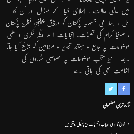
میں عالمی حالات ، اِسلامی دُنیا کے مسائل اور اُن کا
حل ، اِسلا می جمہوریّہ پاکستان کو درپیش چیلنجز، نظریۂ پاکستان
، صوفیأ کرام کی تعلیمات، اِقبالیات ا ور دیگر فکری و علمی
موضوعات پہ جامع و مُستند تحاریر و مضامین کو شائع کیا جاتا
ہے ۔ نیز منتخب موضوعات پہ خصوصی شماروں کی
اشاعت بھی کی جاتی ہے ۔
تازہ ترین مضمون
نفاق کاابدی سدِباب: تعلیمات حق باھُو کی روشنی میں