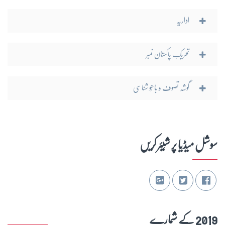
اداریہ
تحریکِ پاکستان نمبر
گوشہ تصوف و باھُو شناسی
سوشل میڈیا پر شِیئر کریں
2019 کے شمارے