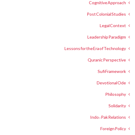
Cognitive Approach
Post Colonial Studies
Legal Context
Leadership Paradigm
Lessons for the Era of Technology
Quranic Perspective
Sufi Framework
Devotional Ode
Philosophy
Solidarity
Indo-Pak Relations
Foreign Policy