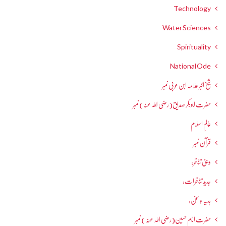
Technology
Water Sciences
Spirituality
National Ode
شیخ اکبر علامہ ابن عربی نمبر
حضرت ابوبکر صدیق(رضی اللہ عنہ) نمبر
عالمِ اسلام
قرآن نمبر
دینی تناظر:
جدید تناظرات:
ہدیہ ءِسُخن:
حضرت امام حسین(رضی اللہ عنہ ) نمبر