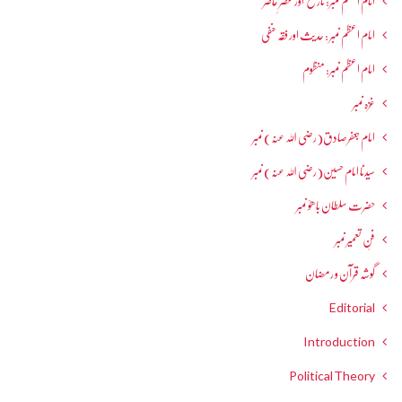
امام اعظم نمبر: تاریخ اور عصرِ حاضر
امام اعظم نمبر : حدیث اور فقہ حنفی
امام اعظم نمبر: منظوم
غزہ نمبر
امام جعفرصادق(رضی اللہ عنہ) نمبر
سیدنا امام حسین(رضی اللہ عنہ) نمبر
حضرت سلطان باھوؒ نمبر
فنِ تعمیر نمبر
گوشہ قرآن و رمضان
Editorial
Introduction
Political Theory