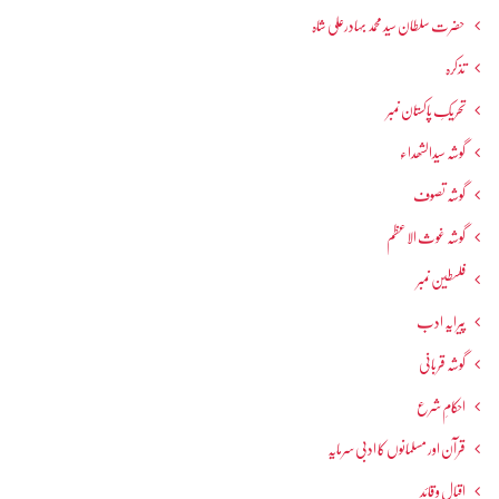
حضرت سلطان سید محمد بہادرعلی شاہ
تذکرہ
تحریکِ پاکستان نمبر
گوشہ سیدالشھداء
گوشہ تصوف
گوشہ غوث الاعظم
فلسطین نمبر
پیرایہ ادب
گوشہ قربانی
احکامِ شرع
قرآن اور مسلمانوں کا ادبی سرمایہ
اقبال و قائد