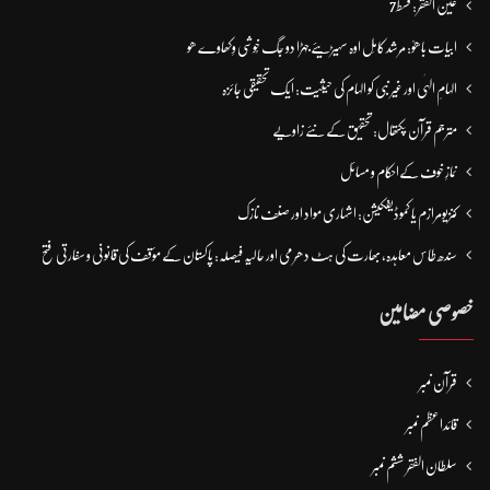
عین الفقر: قسط7
ابیات باھوؒ: مُرشد کامِل اوہ سہیڑیئے جہڑا دو جگ خُوشی وِکھاوے ھو
الہامِ الہٰی اور غیر نبی کو الہام کی حیثیت: ایک تحقیقی جائزہ
مترجم قرآن پکتھال: تحقیق کے نئے زاویے
نمازِ خوف کےاحکام و مسائل
کنزیومرازم یا کموڈیفکیشن: اشہاری مواد اور صنف نازک
سندھ طاس معاہدہ، بھارت کی ہٹ دھرمی اور حالیہ فیصلہ: پاکستان کے مؤقف کی قانونی و سفارتی فتح
خصوصی مضامین
قرآن نمبر
قائداعظم نمبر
سلطان الفقر ششم نمبر