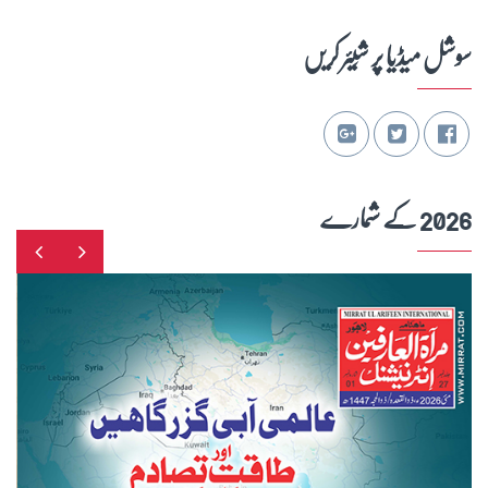
سوشل میڈیا پر شِیئر کریں
2026 کے شمارے