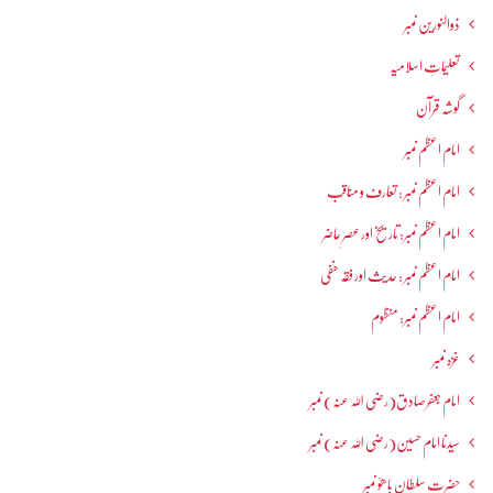
ذوالنورین نمبر
تعلیماتِ اسلامیہ
گوشہ قرآن
امام اعظم نمبر
امام اعظم نمبر : تعارف و مناقب
امام اعظم نمبر: تاریخ اور عصرِ حاضر
امام اعظم نمبر : حدیث اور فقہ حنفی
امام اعظم نمبر: منظوم
غزہ نمبر
امام جعفرصادق(رضی اللہ عنہ) نمبر
سیدنا امام حسین(رضی اللہ عنہ) نمبر
حضرت سلطان باھوؒ نمبر