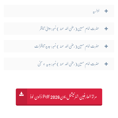
اداریہ
حضرت امام حسین(رضی اللہ عنہ ) نمبر: دینی تناظر
حضرت امام حسین(رضی اللہ عنہ ) نمبر: جدید تناظرات
حضرت امام حسین(رضی اللہ عنہ ) نمبر: ہدیہ ءِ سُخن
مراۃ العارفین انٹرنیشنل جون2026 Pdf ڈاون لوڈ