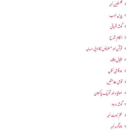
فلسطین نمبر
پیرایہ ادب
گوشہ قربانی
احکامِ شرع
قرآن اور مسلمانوں کا ادبی سرمایہ
اقبال و قائد
دو قومی نظریہ
قومی علامتیں
صوفیاء اور تحریک ِپاکستان
گوشہ درود
ختم نبوت نمبر
جوناگڑھ نمبر