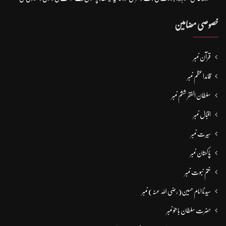
خصوصی مضامین
قرآن نمبر
قائداعظم نمبر
سلطان الفقر ششم نمبر
اقبال نمبر
سیرت نمبر
پاکستان نمبر
ختم نبوت نمبر
سیدنا امام حسین(رضی اللہ عنہ) نمبر
حضرت سلطان باھوؒ نمبر