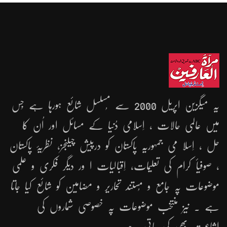
یہ میگزین اپریل 2000 سے مُسلسل شائع ہورہا ہے جِس
میں عالمی حالات ، اِسلامی دُنیا کے مسائل اور اُن کا
حل ، اِسلا می جمہوریّہ پاکستان کو درپیش چیلنجز، نظریۂ پاکستان
، صوفیأ کرام کی تعلیمات، اِقبالیات ا ور دیگر فکری و علمی
موضوعات پہ جامع و مُستند تحاریر و مضامین کو شائع کیا جاتا
ہے ۔ نیز منتخب موضوعات پہ خصوصی شماروں کی
اشاعت بھی کی جاتی ہے ۔