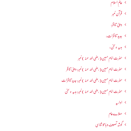
عالمِ اسلام
قرآن نمبر
دینی تناظر:
جدید تناظرات:
ہدیہ ءِسُخن:
حضرت امام حسین(رضی اللہ عنہ ) نمبر
حضرت امام حسین(رضی اللہ عنہ ) نمبر: دینی تناظر
حضرت امام حسین(رضی اللہ عنہ ) نمبر: جدید تناظرات
حضرت امام حسین(رضی اللہ عنہ ) نمبر: ہدیہ ءِ سُخن
اداریہ
صلاےعام
گوشہ تصوف و باھُو شناسی