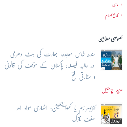
مذہبی
تاریخ اسلام
خصوصی مضامین
سندھ طاس معاہدہ، بھارت کی ہٹ دھرمی
اور حالیہ فیصلہ: پاکستان کے مؤقف کی قانونی
و سفارتی فتح
مزید پڑھیں
کنزیومرازم یا کموڈیفکیشن: اشہاری مواد اور
صنف نازک