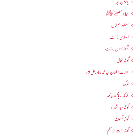
پاکستان نمبر
میلاد مصطفےٰﷺ
مظلوم مسلمان
اصلاحی جماعت
تحفظ ناموسِ رسالت
گوشہ اقبال
حضرت سلطان سید محمد بہادرعلی شاہ
تذکرہ
تحریکِ پاکستان نمبر
گوشہ سیدالشھداء
گوشہ تصوف
گوشہ غوث الاعظم