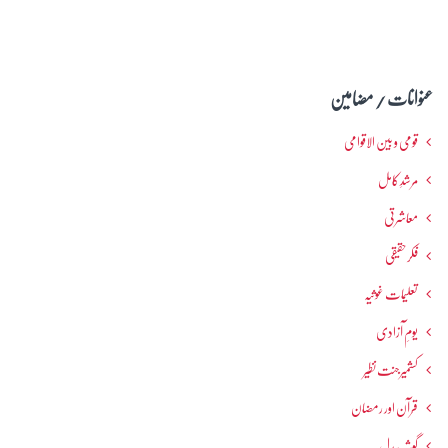
عنوانات / مضامین
قومی و بین الاقوامی
مرشدِ کامل
معاشرتی
فکرحقیقی
تعلیمات غوثیہ
یومِ آزادی
کشمیرجنت نظیر
قرآن اور رمضان
گوشہ بیدل