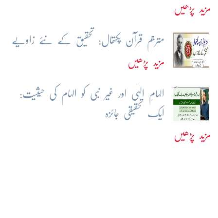
مزید پڑھیں
مترجم قرآن پکتھال: تحقیق کے نئے زاویے
مزید پڑھیں
الہامِ الہٰی اور غیر نبی کو الہام کی حیثیت:
ایک تحقیقی جائزہ
مزید پڑھیں