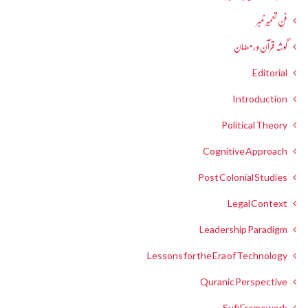
فنِ تعمیر نمبر
گوشہ قرآن و رمضان
Editorial
Introduction
Political Theory
Cognitive Approach
Post Colonial Studies
Legal Context
Leadership Paradigm
Lessons for the Era of Technology
Quranic Perspective
Sufi Framework