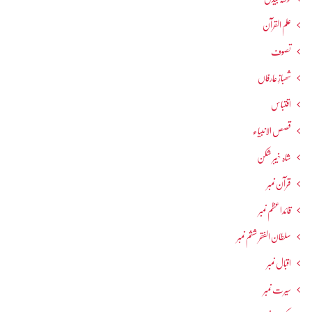
علم القرآن
تصوف
شھبازِ عارفاں
اقتباس
قصص الانبیاء
شاہ خیبر شکن
قرآن نمبر
قائداعظم نمبر
سلطان الفقر ششم نمبر
اقبال نمبر
سیرت نمبر