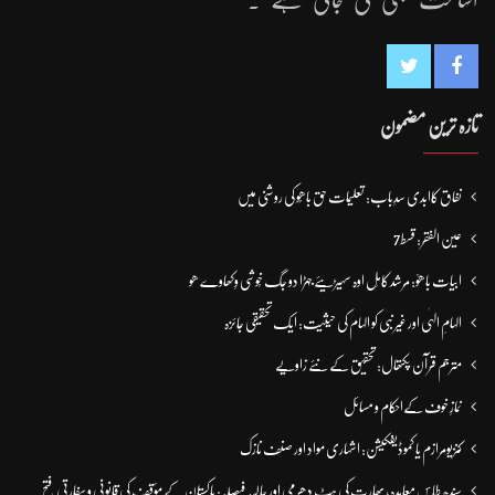
تازہ ترین مضمون
نفاق کاابدی سدِباب: تعلیمات حق باھُو کی روشنی میں
عین الفقر: قسط7
ابیات باھوؒ: مُرشد کامِل اوہ سہیڑیئے جہڑا دو جگ خُوشی وِکھاوے ھو
الہامِ الہٰی اور غیر نبی کو الہام کی حیثیت: ایک تحقیقی جائزہ
مترجم قرآن پکتھال: تحقیق کے نئے زاویے
نمازِ خوف کےاحکام و مسائل
کنزیومرازم یا کموڈیفکیشن: اشہاری مواد اور صنف نازک
سندھ طاس معاہدہ، بھارت کی ہٹ دھرمی اور حالیہ فیصلہ: پاکستان کے مؤقف کی قانونی و سفارتی فتح