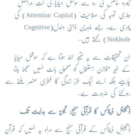
نیورو سائنس کی رو سے سوشل میڈیا کی لت دراصل
ہماری 'توجہ کی صلاحیت' (Attention Capital) کی
چوری ہے، جسے ماہرین ذہنی دلدل(Cognitive
Sinkhole) کہتے ہیں-
ان تحقیقات سے یہ نتیجہ اخذ ہوتا ہے کہ سوشل میڈیا
کے غیر متوازن استعمال کو معمولی بات نہیں سمجھا جانا
چاہیے بلکہ اسے ایک طرزِ زندگی کا فطری عنصر بننے سے
روکنے کی ضرورت ہے-
ڈیجیٹل ڈیٹاکس کا قرآنی منہج: تجویز سے ہدایت تک
ڈیجیٹل ڈیٹاکس کے قرآنی منہج سے مراد یہ نہیں کہ قرآن