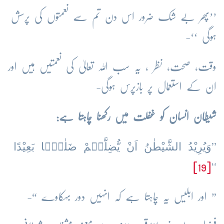
’’پھر بے شک ضرور اس دن تم سے نعمتوں کی پرسش
ہوگی ‘‘-
وقت، صحت، نظر ، یہ سب اللہ تعالیٰ کی نعمتیں ہیں اور
ان کے استعمال پر بازپرس ہوگی-
شیطان انسان کو غفلت میں رکھنا چاہتا ہے:
’’وَیُرِیْدُ الشَّیْطٰنُ اَنْ یُّضِلَّہُمْ ضَلٰلًۢا بَعِیْدًا
‘‘
[19]
” اور ابلیس یہ چاہتا ہے کہ انہیں دور بہکاوے “-