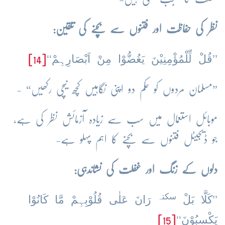
نظر کی حفاظت اور فتنوں سے بچنے کی تلقین:
’’قُلْ لِّلْمُؤْمِنِیْنَ یَغُضُّوْا مِنْ اَبْصَارِہِمْ‘‘
[14]
”مسلمان مردوں کو حکم دو اپنی نگاہیں کچھ نیچی رکھیں“ -
موبائل استعمال میں سب سے زیادہ آزمائش نظر کی ہے،
جو ڈیجیٹل فتنوں سے بچنے کا اہم پہلو ہے-
دلوں کے زنگ اور غفلت کی نشاندہی:
سکتہ
’’کَلَّا بَلْ
رَانَ عَلٰی قُلُوْبِہِمْ مَّا کَانُوْا
یَکْسِبُوْنَ‘‘
[15]