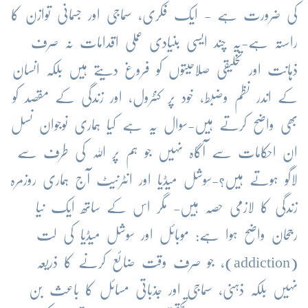
کی ضرورت ہے - ایک فکری، سماجی اور جسمانی توازن کا
راستہ ہے-یہ چند ایسی بنیادی عملی اقدامات نہ صرف
ذہانت اور تخلیقی صلاحیتوں کو فروغ دیتے ہیں بلکہ انسان
کے اندر نظم وضبط، خود پر کنٹرول، اور زندگی کے مقصد کو
بھی واضح کرتے ہیں-سوال یہ ہے کیا ہماری نوجوان نسل
ان احکامات سے آگاہ نہیں جو ہم پر اللہ کی طرف سے
لاگو ہوتے ہیں؟-سوشل میڈیا اور انٹرنیٹ آج ہماری روزمرہ
زندگی کا لازمی حصہ ہیں- مگر اس کے ساتھ ایک نیا
رجحان واضح ہوا ہے: موبائل اور سوشل میڈیا کی لت
(addiction)، جو صرف وقت ضائع کرنے کا ذریعہ
نہیں بلکہ ذہنی، سماجی اور جذباتی مسائل کا باعث بن