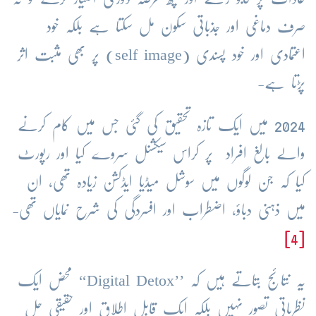
صرف دماغی اور جذباتی سکون مل سکتا ہے بلکہ خود
اعتمادی اور خود پسندی (self image) پر بھی مثبت اثر
پڑتا ہے-
2024 میں ایک تازہ تحقیق کی گئی جس میں کام کرنے
والے بالغ افراد پر کراس سیکشنل سروے کیا اور رپورٹ
کیا کہ جن لوگوں میں سوشل میڈیا ایڈکشن زیادہ تھی، ان
میں ذہنی دباؤ، اضطراب اور افسردگی کی شرح نمایاں تھی-
[4]
یہ نتائج بتاتے ہیں کہ ’’Digital Detox‘‘ محض ایک
نظریاتی تصور نہیں بلکہ ایک قابلِ اطلاق اور حقیقی حل