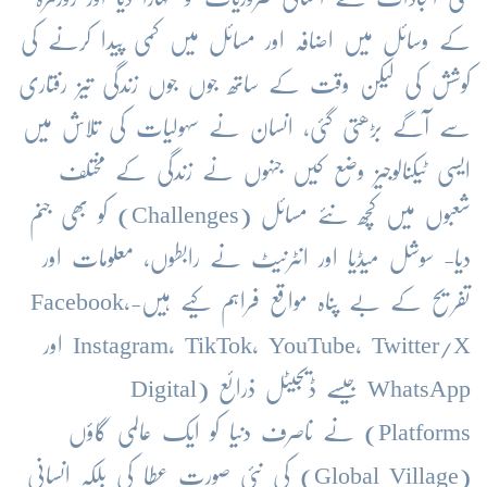
کے وسائل میں اضافہ اور مسائل میں کمی پیدا کرنے کی
کوشش کی لیکن وقت کے ساتھ جوں جوں زندگی تیز رفتاری
سے آگے بڑھتی گئی، انسان نے سہولیات کی تلاش میں
ایسی ٹیکنالوجیز وضع کیں جنہوں نے زندگی کے مختلف
شعبوں میں کچھ نئے مسائل (Challenges) کو بھی جنم
دیا- سوشل میڈیا اور انٹرنیٹ نے رابطوں، معلومات اور
تفریح کے بے پناہ مواقع فراہم کیے ہیں-Facebook،
Instagram، TikTok، YouTube، Twitter/X اور
WhatsApp جیسے ڈیجیٹل ذرائع (Digital
Platforms) نے ناصرف دنیا کو ایک عالمی گاؤں
(Global Village) کی نئی صورت عطا کی بلکہ انسانی