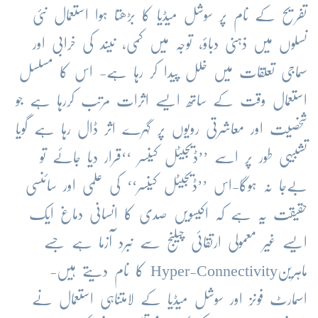
تفریح کے نام پر سوشل میڈیا کا بڑھتا ہوا استعمال نئی
نسلوں میں ذہنی دباؤ، توجہ میں کمی، نیند کی خرابی اور
سماجی تعلقات میں خلل پیدا کر رہا ہے- اس کا مسلسل
استعمال وقت کے ساتھ ایسے اثرات مرتب کررہا ہے جو
شخصیت اور معاشرتی رویوں پر گہرے اثر ڈال رہا ہے گویا
تشبیہی طور پر اسے ’’ڈیجیٹل کینسر ‘‘قرار دیا جائے تو
بےجا نہ ہوگا-اس ’’ڈیجیٹل کینسر‘‘ کی علمی اور سائنسی
حقیقت یہ ہے کہ اکیسویں صدی کا انسانی دماغ ایک
ایسے غیر معمولی ارتقائی چیلنج سے نبرد آزما ہے جسے
ماہرینHyper-Connectivity کا نام دیتے ہیں-
اسمارٹ فونز اور سوشل میڈیا کے لامتناہی استعمال نے