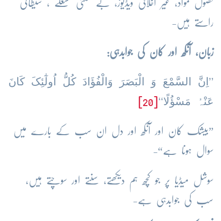
فضول مواد، غیر اخلاقی ویڈیوز، بے معنی مشغلے ، شیطانی
راستے ہیں-
زبان، آنکھ اور کان کی جوابدہی:
’’اِنَّ السَّمْعَ وَ الْبَصَرَ وَالْفُؤَادَ کُلُّ اُولٰٓئِکَ کَانَ
عَنْہُ مَسْؤُلًا‘‘
[20]
”بیشک کان اور آنکھ اور دل ان سب کے بارے میں
سوال ہونا ہے“-
سوشل میڈیا پر جو کچھ ہم دیکھتے، سنتے اور سوچتے ہیں،
سب کی جوابدہی ہے-