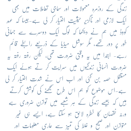
زندگی کے روزمرہ معمولات اور سماجی تعاملات میں بھی
ایک لازمی اور ناگزیر حیثیت اختیار کر لی ہے-جیسا کہ عہدِ
کووِڈ میں ہم نے دیکھا کہ لوگ ایک دوسرے سے جسمانی
طور پر دور تھے، مگر سوشل میڈیا کے ذریعے رابطے قائم
رہے- ابتدا میں یہ وقتی ضرورت تھی، لیکن رفتہ رفتہ یہ
ضرورت انسانی زندگیوں میں سرایت کر تے ہوئے ایک
مستقل حصہ بن گئی اور اب اس نے شدت اختیار کر لی
ہے-اس موضوع کو ہم اس طرح سمجھنے کی کوشش کرتے
ہیں کہ جیسے زندگی کے ہر شعبے میں توازن ضروری ہے
ورنہ نقصان کا خطرہ لاحق ہو سکتا ہے، ایسے ہی غیر
متوازن اور صحیح و غلط کی تمیز سے عاری معلومات اور