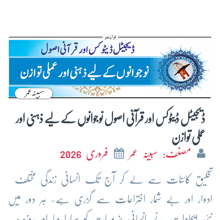
ڈیجیٹل ڈیٹوکس اور قرآنی اصول نوجوانوں کے لیے ذہنی اور
عملی توازن
مصنف: سبینہ عمر
فروری 2026
تخلیقِ کائنات سے لے کر آج تک انسانی زندگی مختلف
ادوار اور بے شمار اختراعات سے گزری ہے- ہر دور میں
نئی ایجادات نے انسانی ضروریات کو سہارا دیا اور روزمرہ