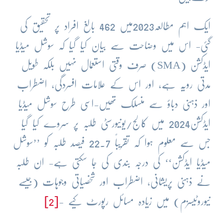
ایک اہم مطالعہ2023میں 462 بالغ افراد پر تحقیق کی
گئی- اس میں وضاحت سے بیان کیا گیا کہ سوشل میڈیا
ایڈکشن (SMA) صرف وقتی استعمال نہیں بلکہ طویل
مدتی رویّہ ہے، اور اس کے علامات افسردگی، اضطراب
اور ذہنی دباؤ سے منسلک تھیں-اسی طرح سوشل میڈیا
ایڈکشن2024 میں کالج/یونیورسٹی طلبہ پر سروے کیا گیا
جس سے معلوم ہوا کہ تقریباً 22.7 فیصد طلبہ کو ’’سوشل
میڈیا ایڈکشن‘‘ کی درجہ بندی کی جا سکتی ہے- ان طلبہ
نے ذہنی پریشانی، اضطراب اور شخصیاتی وجوہات (جیسے
نیوروٹیسزم) میں زیادہ مسائل رپورٹ کیے -
[2]