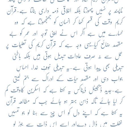
ناپسند پر نہیں چھوڑتا بلکہ اخلاقی ذمہ داری بناتا ہے-قرآن
کریم وقت کی قسم کھا کر انسان کو جھنجھوڑتا ہے کہ وہ
خسارے میں ہے اگر اس نے اپنی توجہ اور عمر کو بے
مقصد ضائع کیا-یہی وجہ ہے کہ قرآن کریم کی تعلیمات پر
عمل سے نہ صرف عادات تبدیل ہوتی ہیں بلکہ باطنی
تبدیلی بھی پیدا ہوتی ہے-یہ تبدیلی خوفِ خدا، احساسِ
جواب دہی اور مقصدِ حیات کے ادراک سے جنم لیتی
ہے-جدید ڈیجیٹل ڈیٹاکس یہ کہتا ہے کہ اسکرین کاوقت کم
کر لیا جائے تاکہ ذہن بہتر ہو جائے جب کہ مطالعہ قرآن
یہ کہتا ہے کہ اپنے دل کو اس چیز سے ہٹا لو جو تمہیں
غفلت میں ڈال دےاور اسے اس ذات سے جوڑ لو