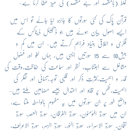
غلط (بامقصد اور بے مقصد) کی تمیز عطا کرتا ہے-
قرآن پاک کی کئی سورتوں کا جائزہ لیا جائے تو اس میں
ایسے اصول بیان ہوئے ہیں جو ڈیجیٹل ڈیٹاکس کے
فکری و اخلاقی بنیاد فراہم کرتے ہیں- ان میں کم و
بیش10 سے 15 سورتیں ایسی ہیں، جہاں لغو اور فضول
مشاغل سے اجتناب، نظر اور سماعت کی حفاظت،وقت کی
قدر و اہمیت،کثرتِ ذکر اور قلبی توجہ،تنہائی اور تفکر کی
اہمیت،نفس پر قابو اور اعتدال جیسے مضامین ملتے ہیں-
واضح طور پر جن سورتوں میں یہ مفہوم بالواسطہ ملتا ہے،
ان میں سورۃ المؤمنون، سورۃ الفرقان، سورۃ العصر، سورۃ
لقمان، سورۃ الاسراء، سورۃ النور، سورۃ الزمر، سورۃ الاعراف،