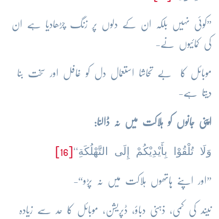
”کوئی نہیں بلکہ ان کے دلوں پر زنگ چڑھادیا ہے ان
کی کمائیوں نے-
موبائل کا بے تحاشا استعمال دل کو غافل اور سخت بنا
دیتا ہے-
اپنی جانوں کو ہلاکت میں نہ ڈالنا:
وَلَا تُلْقُوْا بِأَيْدِيْكُمْ إِلَى التَّهْلُكَةِ‘‘
[16]
”اور اپنے ہاتھوں ہلاکت میں نہ پڑو“-
نیند کی کمی، ذہنی دباؤ، ڈپریشن، موبائل کا حد سے زیادہ