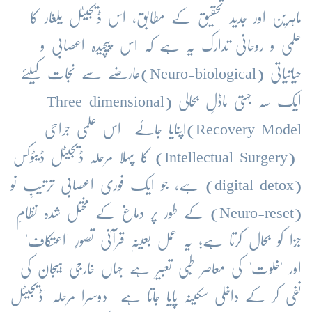
ماہرین اور جدید تحقیق کے مطابق، اس ڈیجیٹل یلغار کا
علمی و روحانی تدارک یہ ہے کہ اس پیچیدہ اعصابی و
حیاتیاتی (Neuro-biological)عارضے سے نجات کیلئے
ایک سہ جہتی ماڈلِ بحالی (Three-dimensional
Recovery Model)اپنایا جائے- اس علمی جراحی
(Intellectual Surgery) کا پہلا مرحلہ ڈیجیٹل ڈیٹوکس
(digital detox) ہے، جو ایک فوری اعصابی ترتیبِ نو
(Neuro-reset) کے طور پر دماغ کے مختل شدہ نظامِ
جزا کو بحال کرتا ہے؛ یہ عمل بعینہٖ قرآنی تصورِ 'اعتکاف'
اور 'خلوت' کی معاصر طبی تعبیر ہے جہاں خارجی ہیجان کی
نفی کر کے داخلی سکینہ پایا جاتا ہے- دوسرا مرحلہ 'ڈیجیٹل