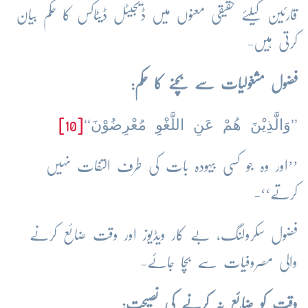
قارئین کیلئے حقیقی معنوں میں ڈیجیٹل ڈیٹاکس کا حکم بیان
کرتی ہیں-
فضول مشغولیات سے بچنے کا حکم:
’’وَالَّذِيْنَ هُمْ عَنِ اللَّغْوِ مُعْرِضُوْنَ‘‘
[10]
’’اور وہ جو کسی بیہودہ بات کی طرف التفات نہیں
کرتے‘‘-
فضول سکرولنگ، بے کار ویڈیوز اور وقت ضائع کرنے
والی مصروفیات سے بچا جائے-
وقت کو ضائع نہ کرنے کی نصیحت: