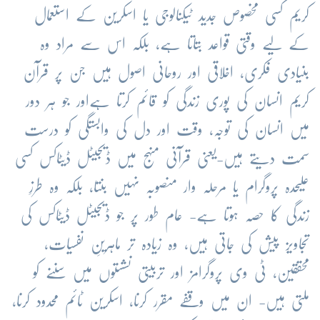
کریم کسی مخصوص جدید ٹیکنالوجی یا اسکرین کے استعمال
کے لیے وقتی قواعد بتاتا ہے، بلکہ اس سے مراد وہ
بنیادی فکری، اخلاقی اور روحانی اصول ہیں جن پر قرآن
کریم انسان کی پوری زندگی کو قائم کرتا ہےاور جو ہر دور
میں انسان کی توجہ، وقت اور دل کی وابستگی کو درست
سمت دیتے ہیں-یعنی قرآنی منہج میں ڈیجیٹل ڈیٹاکس کسی
علیحدہ پروگرام یا مرحلہ وار منصوبہ نہیں بنتا، بلکہ وہ طرزِ
زندگی کا حصہ ہوتا ہے- عام طور پر جو ڈیجیٹل ڈیٹاکس کی
تجاویز پیش کی جاتی ہیں، وہ زیادہ تر ماہرینِ نفسیات،
محققین، ٹی وی پروگرامز اور تربیتی نشستوں میں سننے کو
ملتی ہیں- ان میں وقفے مقرر کرنا، اسکرین ٹائم محدود کرنا،