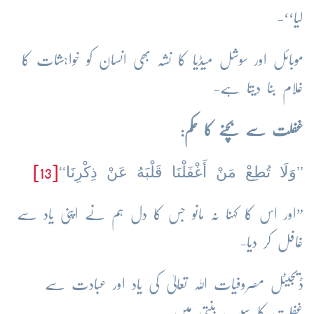
لیا‘‘-
موبائل اور سوشل میڈیا کا نشہ بھی انسان کو خواہشات کا
غلام بنا دیتا ہے-
غفلت سے بچنے کا حکم:
’’وَلَا تُطِعْ مَنْ أَغْفَلْنَا قَلْبَهُ عَنْ ذِكْرِنَا‘‘
[13]
”اور اس کا کہنا نہ مانو جس کا دل ہم نے اپنی یاد سے
غافل کر دیا-
ڈیجیٹل مصروفیات اللہ تعالیٰ کی یاد اور عبادت سے
غفلت کا سبب بنتی ہیں-