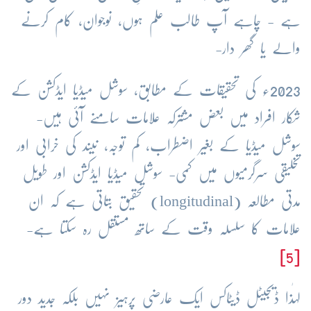
ہے - چاہے آپ طالب علم ہوں، نوجوان، کام کرنے
والے یا گھر دار-
2023ء کی تحقیقات کے مطابق، سوشل میڈیا ایڈکشن کے
شکار افراد میں بعض مشترکہ علامات سامنے آئی ہیں-
سوشل میڈیا کے بغیر اضطراب، کم توجہ، نیند کی خرابی اور
تخلیقی سرگرمیوں میں کمی- سوشل میڈیا ایڈکشن اور طویل
مدتی مطالعہ (longitudinal) تحقیق بتاتی ہے کہ ان
علامات کا سلسلہ وقت کے ساتھ مستقل رہ سکتا ہے-
[5]
لہٰذا ڈیجیٹل ڈیٹاکس ایک عارضی پرہیز نہیں بلکہ جدید دور