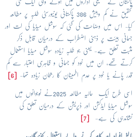
پاکستان کے تعلیمی اداروں میں ہونے والی ایک نئی
تحقیق نے کم وبیش 386 پاکستانی یونیورسٹی طلبہ پر مطالعہ
کیا- اس میں وضاحت کی گئی کہ سوشل میڈیا کی لت اور
جسمانی ہیئت پر ذہنی اضطراب کے درمیان قابلِ ذکر
مثبت تعلق ہے-
یعنی جو طلبہ زیادہ سوشل میڈیا استعمال
کرتے تھے، ان میں خود کو جسمانی و ظاہری اعتبار سے کم
قدر پانے یا خود پر عدم اطمینان کا رجحان زیادہ تھا-
[6]
اسی طرح ایک حالیہ مطالعہ 2025نے نوجوانوں میں
سوشل میڈیا ایڈکشن اور ڈپریشن کے درمیان تعلق کی
نشاندہی کی ہے-
[7]
بالغ افراد اور کام کرنے والے استعمال کنندگان: