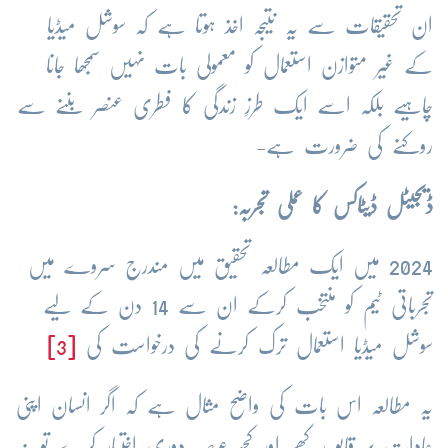
ان تحقیقات سے یہ نتیجہ اخذ ہوتا ہے کہ سوشل میڈیا
کے غیر متوازن استعمال کو معمولی بات نہیں سمجھا جانا
چاہیے بلکہ اسے ایک طرزِ زندگی کا فطری عنصر بننے سے
روکنے کی ضرورت ہے-
ڈیجیٹل ڈیٹاکس کا عملی تجربہ:
2024 میں ایک مطالعہ تحقیق میں مندرج سروے میں
تجرباتی ٹیم کو منتخب کرکے ان سے 14 دن کے لیے
سوشل میڈیا استعمال ترک کرنے کی درخواست کی
[3]
یہ مطالعہ اس بات کی واضح مثال ہے کہ اگر انسان اپنی
عادات پر قابو رکھے اور کچھ عرصہ دوری اختیار کرے تو نہ