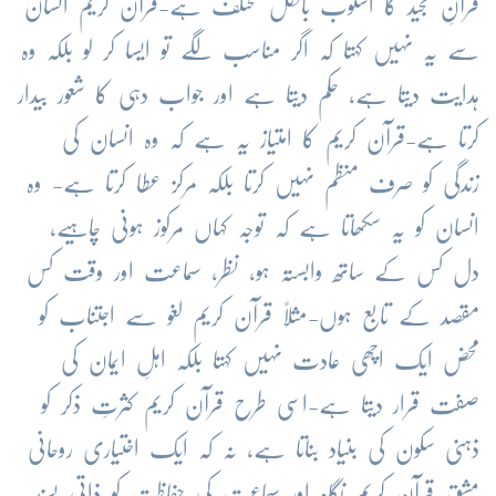
قرآنِ مجید کا اسلوب بالکل مختلف ہے-قرآن کریم انسان
سے یہ نہیں کہتا کہ اگر مناسب لگے تو ایسا کر لو بلکہ وہ
ہدایت دیتا ہے، حکم دیتا ہے اور جواب دہی کا شعور بیدار
کرتا ہے-قرآن کریم کا امتیاز یہ ہے کہ وہ انسان کی
زندگی کو صرف منظم نہیں کرتا بلکہ مرکز عطا کرتا ہے- وہ
انسان کو یہ سکھاتا ہے کہ توجہ کہاں مرکوز ہونی چاہیے،
دل کس کے ساتھ وابستہ ہو، نظر، سماعت اور وقت کس
مقصد کے تابع ہوں-مثلاً قرآن کریم لغو سے اجتناب کو
محض ایک اچھی عادت نہیں کہتا بلکہ اہلِ ایمان کی
صفت قرار دیتا ہے-اسی طرح قرآن کریم کثرتِ ذکر کو
ذہنی سکون کی بنیاد بناتا ہے، نہ کہ ایک اختیاری روحانی
مشق-قرآن کریم نگاہ اور سماعت کی حفاظت کو ذاتی پسند