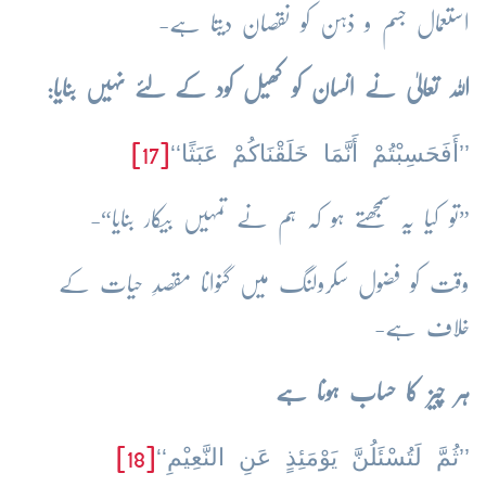
استعمال جسم و ذہن کو نقصان دیتا ہے-
اللہ تعالیٰ نے انسان کو کھیل کود کے لئے نہیں بنایا:
’’أَفَحَسِبْتُمْ أَنَّمَا خَلَقْنَاكُمْ عَبَثًا‘‘
[17]
”تو کیا یہ سمجھتے ہو کہ ہم نے تمہیں بیکار بنایا“-
وقت کو فضول سکرولنگ میں گنوانا مقصدِ حیات کے
خلاف ہے-
ہر چیز کا حساب ہونا ہے
’’ثُمَّ لَتُسْئَلُنَّ يَوْمَئِذٍ عَنِ النَّعِيْمِ‘‘
[18]