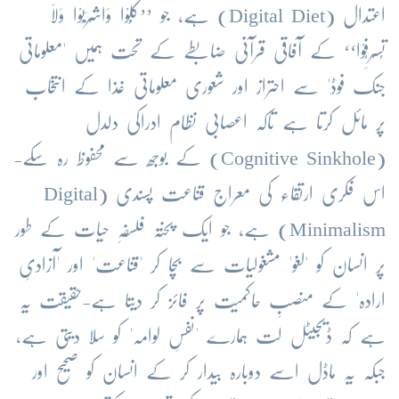
اعتدال (Digital Diet) ہے، جو ’’کُلُوْا وَاشْرَبُوْا وَلَا
تُسْرِفُوْا‘‘ کے آفاقی قرآنی ضابطے کے تحت ہمیں 'معلوماتی
جنک فوڈ' سے احتراز اور شعوری معلوماتی غذا کے انتخاب
پر مائل کرتا ہے تاکہ اعصابی نظام ادراکی دلدل
(Cognitive Sinkhole) کے بوجھ سے محفوظ رہ سکے-
اس فکری ارتقاء کی معراج قناعت پسندی (Digital
Minimalism) ہے، جو ایک پختہ فلسفہِ حیات کے طور
پر انسان کو 'لغو' مشغولیات سے بچا کر 'قناعت' اور 'آزادیِ
ارادہ' کے منصبِ حاکمیت پر فائز کر دیتا ہے-حقیقت یہ
ہے کہ ڈیجیٹل لت ہمارے 'نفسِ لوامہ' کو سلا دیتی ہے،
جبکہ یہ ماڈل اسے دوبارہ بیدار کر کے انسان کو صحیح اور