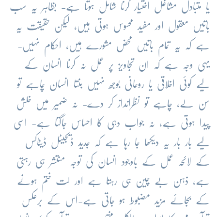
یا متبادل مشاغل اختیار کرنا شامل ہوتا ہے- بظاہر یہ سب
باتیں معقول اور مفید محسوس ہوتی ہیں، لیکن حقیقت یہ
ہے کہ یہ تمام باتیں محض مشورے ہیں، احکام نہیں-
یہی وجہ ہے کہ ان تجاویز پر عمل نہ کرنا انسان کے
لیے کوئی اخلاقی یا روحانی بوجھ نہیں بنتا-انسان چاہے تو
سن لے، چاہے تو نظرانداز کر دے- نہ ضمیر میں خلش
پیدا ہوتی ہے، نہ جواب دہی کا احساس جاگتا ہے- اسی
لیے بار بار یہ دیکھا جا رہا ہے کہ جدید ڈیجیٹل ڈیٹاکس
کے لائحہ عمل کے باوجود انسان کی توجہ منتشر ہی رہتی
ہے، ذہن بے چین ہی رہتا ہے اور لت ختم ہونے
کے بجائے مزید مضبوط ہو جاتی ہے-اس کے برعکس