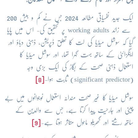
ایک جدید نفسیاتی مطالعہ 2024 جس نے کم و بیش 200
سے زائد working adults پر تحقیق کی- اس میں پایا
گیا کہ سوشل میڈیا کی لت کا تعلق ڈپریشن، ذہنی دباؤ اور
اینگزائٹی کے ساتھ بہت گہرا تھا، اور سوشل میڈیا کا
استعمال ذہنی صحت کے بگاڑ کی ایک بڑی وجہ
(significant predictor) ثابت ہوا-
[8]
سوشل میڈیا کا غیر صحت مندانہ استعمال نوجوانوں میں بے
چینی اور جارحیت پیدا کرتا ہے، جس سے والدین کے
ساتھ رشتے اور گھریلو ماحول متاثر ہوتا ہے-
[9]