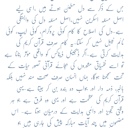
جس کے ذکر سے دل مطمئن ہوتے ہیں ،اسی لیے
اصل مسئلہ اسکرین نہیں،اصل مسئلہ دل کی وابستگی
ہے-دل کی اصلاح کا کام کوئی پروگرام، کوئی ایپ، کوئی
ٹائم ٹیبل نہیں کر سکتا-یہ کام صرف قرآن کریم کی
ہدایت کرتی ہے-اگر ڈیجیٹل ڈیٹاکس کو واقعی مؤثر بنانا ہے
تو اسے نفسیاتی مشوروں کی بجائے قرآنی تصورِ حیات کے
تحت سمجھنا ہوگا، جہاں انسان صرف صحت مند نہیں بلکہ
باخبر، ذمہ دار اور جواب دہ بندہ بن کر جیتا ہے-یہی
قرآن کریم کی عظمت ہے اور یہی وہ فرق ہے جو ہر
وقتی تجویز اور دائمی ہدایت کے درمیان ہوتا ہے- اس
مضمون میں چند آیات مبارکہ پیش کی جارہی ہیں جو