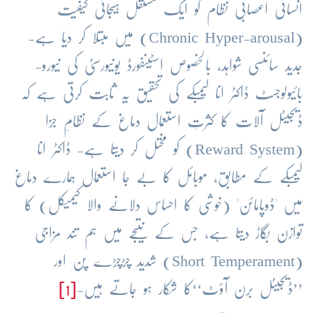
انسانی اعصابی نظام کو ایک مستقل ہیجانی کیفیت
(Chronic Hyper-arousal) میں مبتلا کر دیا ہے-
جدید سائنسی شواہد، بالخصوص اسٹینفورڈ یونیورسٹی کی نیورو-
بائیولوجسٹ ڈاکٹر انا لیمبکے کی تحقیق یہ ثابت کرتی ہے کہ
ڈیجیٹل آلات کا کثرتِ استعمال دماغ کے نظامِ جزا
(Reward System) کو مختل کر دیتا ہے- ڈاکٹر انا
لیمبکے کے مطابق، موبائل کا بے جا استعمال ہمارے دماغ
میں 'ڈوپامائن' (خوشی کا احساس دلانے والا کیمیکل) کا
توازن بگاڑ دیتا ہے، جس کے نتیجے میں ہم تند مزاجی
(Short Temperament) شدید چڑچڑے پن اور
’’ڈیجیٹل برن آؤٹ‘‘کا شکار ہو جاتے ہیں-
[1]