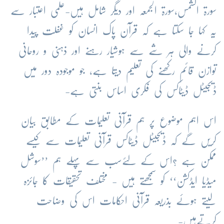
سورۃ الشمس،سورۃ الجمعہ اور دیگر شامل ہیں-علمی اعتبار سے
یہ کہا جا سکتا ہے کہ قرآن پاک انسان کو غفلت پیدا
کرنے والی ہر شے سے ہوشیار رہنے اور ذہنی و روحانی
توازن قائم رکھنے کی تعلیم دیتا ہے، جو موجودہ دور میں
ڈیجیٹل ڈیٹاکس کی فکری اساس بنتی ہے-
اس اہم موضوع پر ہم قرآنی تعلیمات کے مطابق بیان
کریں گے کہ ڈیجیٹل ڈیٹاکس قرآنی تعلیمات سے کیسے
ممکن ہے ؟اس کے لئےسب سے پہلے ہم ’’سوشل
میڈیا ایڈکشن‘‘ کو سمجھتے ہیں - مختلف تحقیقات کا جائزہ
لیتے ہوئے بذریعہ قرآنی احکامات اس کی وضاحت
کرتےہیں-