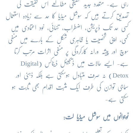
رہی ہے- متعدد جدید تحقیقی مطالعے اس حقیقت کی
تصدیق کرتے ہیں کہ سوشل میڈیا کا حد سے زیادہ استعمال
کسی حد تک ڈپریشن، اضطراب، تنہائی، خود اعتمادی میں
کمی، اپنی شخصیت یا ظاہری شکل کے بارے میں منفی
سوچ اور پیشہ ورانہ کارکردگی پر منفی اثرات مرتب کرتا
ہے- ایسے حالات میں ڈیجیٹل ڈیٹاکس (Digital
Detox) نہ صرف متبادل ہوسکتی ہے بلکہ ذہنی اور
سماجی توازن کی طرف ایک مثبت اقدام بھی ثابت ہو
سکتی ہے-
نوجوانوں میں سوشل میڈیا لت: