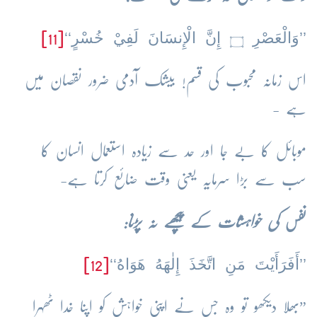
’’وَالْعَصْرِ
إِنَّ الْإِنسَانَ لَفِيْ خُسْرٍ‘‘
[11]
۝
اس زمانہ محبوب کی قسم! بیشک آدمی ضرور نقصان میں
ہے -
موبائل کا بے جا اور حد سے زیادہ استعمال انسان کا
سب سے بڑا سرمایہ یعنی وقت ضائع کرتا ہے-
نفس
کی خواہشات کے پیچھے نہ پڑنا:
’’أَفَرَأَيْتَ مَنِ اتَّخَذَ إِلٰهَهُ هَوَاهُ‘‘
[12]
”بھلا دیکھو تو وہ جس نے اپنی خواہش کو اپنا خدا ٹھہرا