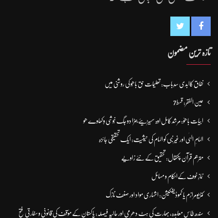
تازہ ترین مضمون
نفاق کاابدی سدِباب: تعلیمات حق باھُو کی روشنی میں
عین الفقر: قسط7
ابیات باھوؒ: مُرشد کامِل اوہ سہیڑیئے جہڑا دو جگ خُوشی وِکھاوے ھو
الہامِ الہٰی اور غیر نبی کو الہام کی حیثیت: ایک تحقیقی جائزہ
مترجم قرآن پکتھال: تحقیق کے نئے زاویے
نمازِ خوف کےاحکام و مسائل
کنزیومرازم یا کموڈیفکیشن: اشہاری مواد اور صنف نازک
سندھ طاس معاہدہ، بھارت کی ہٹ دھرمی اور حالیہ فیصلہ: پاکستان کے مؤقف کی قانونی و سفارتی فتح