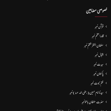
خصوصی مضامین
قرآن نمبر
قائداعظم نمبر
سلطان الفقر ششم نمبر
اقبال نمبر
سیرت نمبر
پاکستان نمبر
ختم نبوت نمبر
سیدنا امام حسین(رضی اللہ عنہ) نمبر
حضرت سلطان باھوؒ نمبر