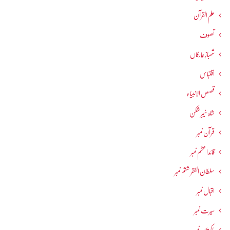
علم القرآن
تصوف
شھبازِ عارفاں
اقتباس
قصص الانبیاء
شاہ خیبر شکن
قرآن نمبر
قائداعظم نمبر
سلطان الفقر ششم نمبر
اقبال نمبر
سیرت نمبر
پاکستان نمبر