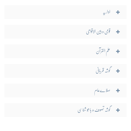
اداریہ
قومی و بین الاقوامی
علم القرآن
گوشہ قربانی
صلاےعام
گوشہ تصوف و باھُو شناسی