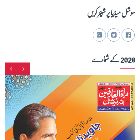
سوشل میڈیا پر شِیئر کریں
2020 کے شمارے