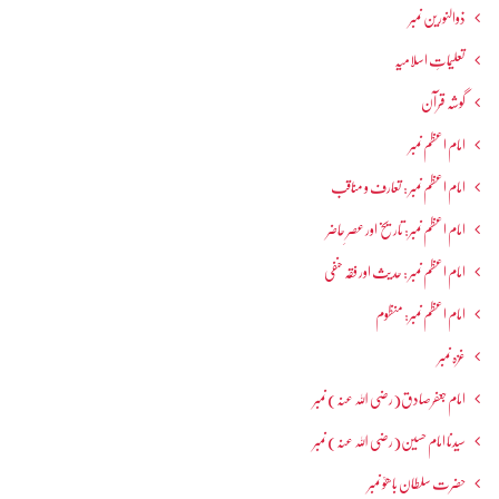
ذوالنورین نمبر
تعلیماتِ اسلامیہ
گوشہ قرآن
امام اعظم نمبر
امام اعظم نمبر : تعارف و مناقب
امام اعظم نمبر: تاریخ اور عصرِ حاضر
امام اعظم نمبر : حدیث اور فقہ حنفی
امام اعظم نمبر: منظوم
غزہ نمبر
امام جعفرصادق(رضی اللہ عنہ) نمبر
سیدنا امام حسین(رضی اللہ عنہ) نمبر
حضرت سلطان باھوؒ نمبر