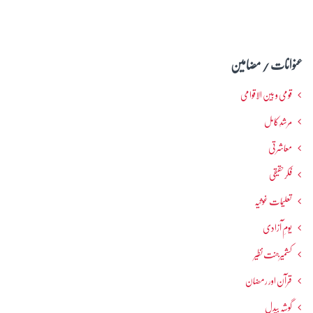
عنوانات / مضامین
قومی و بین الاقوامی
مرشدِ کامل
معاشرتی
فکرحقیقی
تعلیمات غوثیہ
یومِ آزادی
کشمیرجنت نظیر
قرآن اور رمضان
گوشہ بیدل