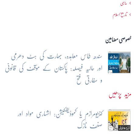
مذہبی
تاریخ اسلام
خصوصی مضامین
سندھ طاس معاہدہ، بھارت کی ہٹ دھرمی
اور حالیہ فیصلہ: پاکستان کے مؤقف کی قانونی
و سفارتی فتح
مزید پڑھیں
کنزیومرازم یا کموڈیفکیشن: اشہاری مواد اور
صنف نازک