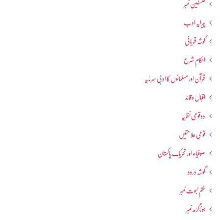
فلسطین نمبر
پیرایہ ادب
گوشہ قربانی
احکامِ شرع
قرآن اور مسلمانوں کا ادبی سرمایہ
اقبال و قائد
دو قومی نظریہ
قومی علامتیں
صوفیاء اور تحریک ِپاکستان
گوشہ درود
ختم نبوت نمبر
جوناگڑھ نمبر