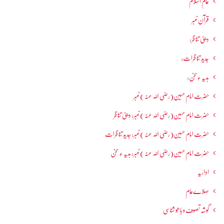
عالمِ اسلام
قرآن نمبر
دینی تناظر:
جدید تناظرات:
ہدیہ ءِسُخن:
حضرت امام حسین(رضی اللہ عنہ ) نمبر
حضرت امام حسین(رضی اللہ عنہ ) نمبر: دینی تناظر
حضرت امام حسین(رضی اللہ عنہ ) نمبر: جدید تناظرات
حضرت امام حسین(رضی اللہ عنہ ) نمبر: ہدیہ ءِ سُخن
اداریہ
صلاےعام
گوشہ تصوف و باھُو شناسی