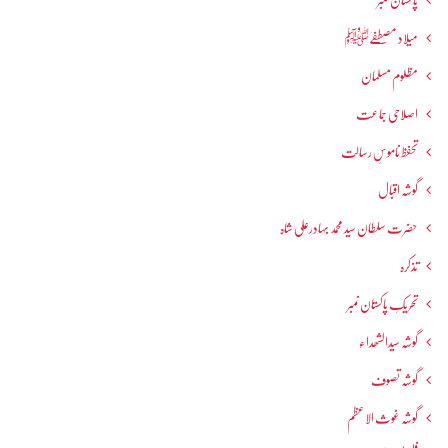
میلاد مصطفےٰﷺ
مظلوم مسلمان
اصلاحی جماعت
تحفظ ناموسِ رسالت
گوشہ اقبال
حضرت سلطان سید محمد بہادرعلی شاہ
تذکرہ
تحریکِ پاکستان نمبر
گوشہ سیدالشھداء
گوشہ تصوف
گوشہ غوث الاعظم