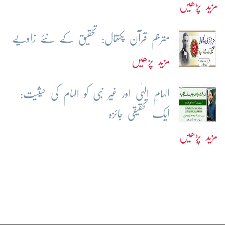
مزید پڑھیں
مترجم قرآن پکتھال: تحقیق کے نئے زاویے
مزید پڑھیں
الہامِ الہٰی اور غیر نبی کو الہام کی حیثیت:
ایک تحقیقی جائزہ
مزید پڑھیں