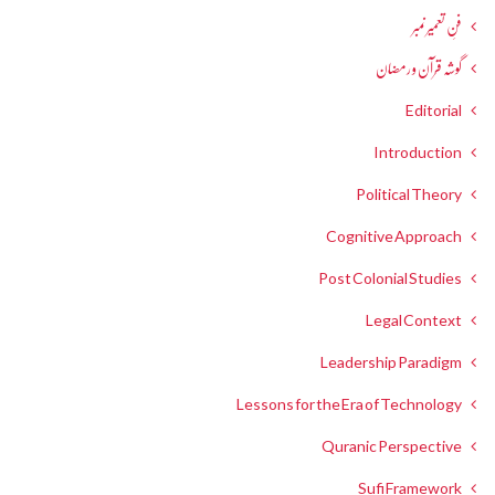
فنِ تعمیر نمبر
گوشہ قرآن و رمضان
Editorial
Introduction
Political Theory
Cognitive Approach
Post Colonial Studies
Legal Context
Leadership Paradigm
Lessons for the Era of Technology
Quranic Perspective
Sufi Framework