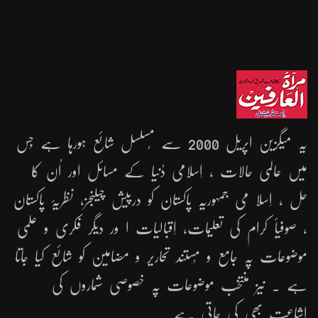
یہ میگزین اپریل 2000 سے مُسلسل شائع ہورہا ہے جِس
میں عالمی حالات ، اِسلامی دُنیا کے مسائل اور اُن کا
حل ، اِسلا می جمہوریّہ پاکستان کو درپیش چیلنجز، نظریۂ پاکستان
، صوفیأ کرام کی تعلیمات، اِقبالیات ا ور دیگر فکری و علمی
موضوعات پہ جامع و مُستند تحاریر و مضامین کو شائع کیا جاتا
ہے ۔ نیز منتخب موضوعات پہ خصوصی شماروں کی
اشاعت بھی کی جاتی ہے ۔