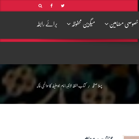
خصوصی مضامین
میگزین محفوظہ
برائے رابطہ
پہلا صفحہ
کتاب الفقہ الاکبر:امام ابوحنیفہ کا سوانحی خاکہ