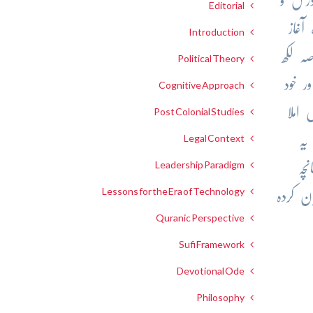
 درس و
Editorial
آغاز
Introduction
ہ لکھ
Political Theory
 خود
Cognitive Approach
املا
Post Colonial Studies
یہ
Legal Context
Leadership Paradigm
چہ
Lessons for the Era of Technology
ن کردہ
Quranic Perspective
Sufi Framework
Devotional Ode
Philosophy