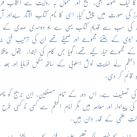
کا ایک مجموعہ بھی، صحیح اور معمول بہ روایت سے انتخاب فرما
چرز کی صورت میں پیش کیا، اسی کا نام کتاب الآثار ہےاور آ
ِ صحیحہ کی سب سے قدیم کتاب یہی ہے جو دوسری صدی کے ر
نبوی کے جتنے مجموعے اور صحیفے تھے ان کی ترتیب فنی نہ
ے مجموعے تیار کیے تھے، گویا جس کام کی ابتدا، بقول حافظ ا
م اعظم نے نہایت خوش اسلوبی کے ساتھ مکمل فرمایا اور بعد
 قائم کر دی-
کی تصنیف ہے، اس دور کے تمام مصنفین، ابنِ جریج کو چھوڑ
 پیداوار اور معاصِر ہیں مگر امام اعظم سے کسی نا کسی طرح م
لالتِ علمی کے قدر دان ہیں-