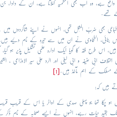
 واقع ہے، وہ اب بھی اعظمیہ کہلاتا ہے، ان کے دادا، جن 
لے تھے-
طبّاعی بھی ضربُ المِثل تھی، انہوں نے اپنے شاگردوں میں 
مجلس بنائی، الطّحاوی نے ان میں سے تیرہ کے نام دئیے ہیں
 ہیں، اس طرح فقہ کا گویا ایک ادارہ علمی تشکیل پذیر ہو گیا،
تلاف ابی حنیفہ و ابی لیلیٰ اور الرد علیٰ سیر الاوزاعی ، الشیب
فہ کے مسلک کے اہم مآخذ ہیں-
[1]
ے ہیں کہ:
اصل ہو چکا تھا جو پہلی صدی کے اواخر یا اس کے قریب قر
 بقیدِ حیات رہے، انہوں نے ایسے صحابہ کے نام ذکر کی