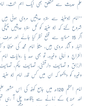
علمِ حدیث سے متعلق بھی ایک اہم بحث، امامِ
’’امام ابوحنیفہ سے سترہ حدیثیں مروی ہوئی ہی
اگر 15 مسانید سے قطع نظر کیا جائے اور صرف 
اخبار و آثار مروی ہیں، مثلاً امام محمد کی مؤطا و
الخراج و اَمالی وغیرہ، تو بھی صد ہا روایات ا
الرزاق و تصانیفِ دارقطنی، تصانیفِ حاکم، تصانیفِ 
وغیرہ کو دیکھو کہ ان میں کس قدر امام ابو حن
امام اعظم 120ھ میں جامع کوفہ کی اس
اللہ عنہ) کے زمانے سے باقاعدہ چلی آ رہی تھ