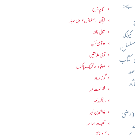
 ہے:
احکامِ شرع
قرآن اور مسلمانوں کا ادبی سرمایہ
اقبال و قائد
 ہے، کیونکہ
دو قومی نظریہ
 مسلسل،
قومی علامتیں
کی کتاب
صوفیاء اور تحریک ِپاکستان
بد
گوشہ درود
ار
ختم نبوت نمبر
جوناگڑھ نمبر
ذوالنورین نمبر
د (رضی
تعلیماتِ اسلامیہ
ے