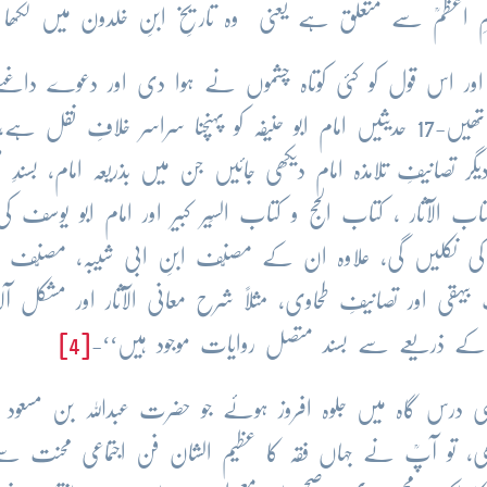
 اعظمؒ سے متعلق ہے یعنی وہ تاریخِ ابنِ خلدون میں لکھا
ں اور اس قول کو کئی کوتاہ چشموں نے ہوا دی اور دعوے داغنے
شروع کئے کہ ابو حنیفہ کو کُل سترہ حدیثیں پہنچی تھیں-17 حدیثیں امام ابو حنیفہ کو پہنچنا سراسر خلافِ نقل
دیگر تصانیفِ تلامذہ امام دیکھی جائیں جن میں بذریعہ امام، بسندِ
 کتاب الآثار ، کتاب الحج و کتاب السَیر کبیر اور امام ابو یوسف 
مام کی نکلیں گی، علاوہ ان کے مصنّف ابنِ ابی شیبہ، مصنّف ع
بیہقی اور تصانیفِ طحاوی، مثلاً شرح معانی الآثار اور مشکل آلاث
یفہ کے ذریعے سے بسند متصل روایات موجود ہیں‘‘-
[4]
 مشہور علمی درس گاہ میں جلوہ افروز ہوئے جو حضرت عبداللہ بن مسعو
ی، تو آپؒ نے جہاں فقہ کا عظیم الشان فن اجتماعی محنت س