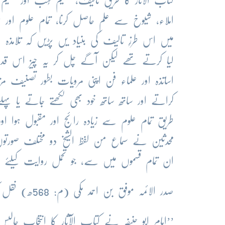
کتاب الآثار کا طریقِ تالیف، تعلیم کُتب اور تعل
املاء، شیوخ سے علم حاصل کرنا، تمام علوم اور 
میں اس طرزِ تالیف کی بنیاد یں پڑیں کہ تلامذہ ا
لیا کرتے تھے لیکن آگے چل کر یہ چیز اس قدر
اساتذہ اور علماء فن اپنی مرویات بطور تصنیف
کراتے اور ساتھ ساتھ خود بھی لکھتے جاتے یا پہل
طریق تمام علوم سے زیادہ رائج اور مقبول ہوا 
محدثین نے سماع من لفظ الشیخ دو مختلف صورتوں
ان تمام قسموں میں سے، جو تحمل روایت کیلئے 
صدر الائمہ موفق بن احمد مکّی (م: 568ھ) نقل کرتے ہیں :
’’امام ابو حنیفہ نے کتاب الآثار کا انتخاب چالیس ہزار (40000) احادیث س