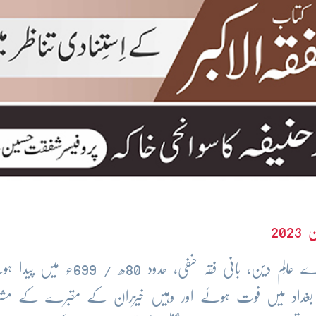
202
حضرت امامِ اعظم، النعمان بن ثابت، بہت بڑے عالِم دین، بانی فقہ حنفی، 
 بحالتِ اسیری بغداد میں فوت ہوئے اور وہیں خیزران کے مقبرے کے مشر