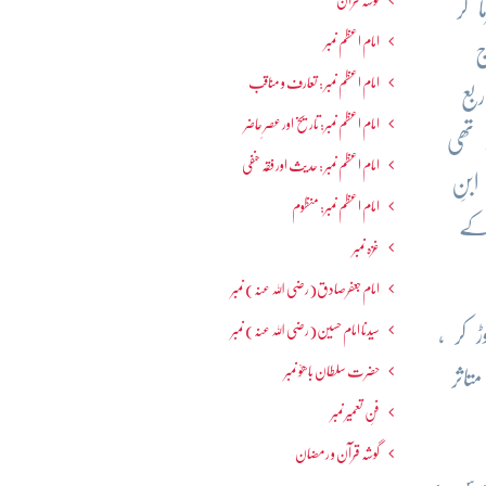
گوشہ قرآن
 کر
امام اعظم نمبر
ج
امام اعظم نمبر : تعارف و مناقب
بع
امام اعظم نمبر: تاریخ اور عصرِ حاضر
 تھی
امام اعظم نمبر : حدیث اور فقہ حنفی
بنِ
امام اعظم نمبر: منظوم
 کے
غزہ نمبر
امام جعفرصادق(رضی اللہ عنہ) نمبر
سیدنا امام حسین(رضی اللہ عنہ) نمبر
 کر ،
حضرت سلطان باھوؒ نمبر
تاثر
فنِ تعمیر نمبر
گوشہ قرآن و رمضان