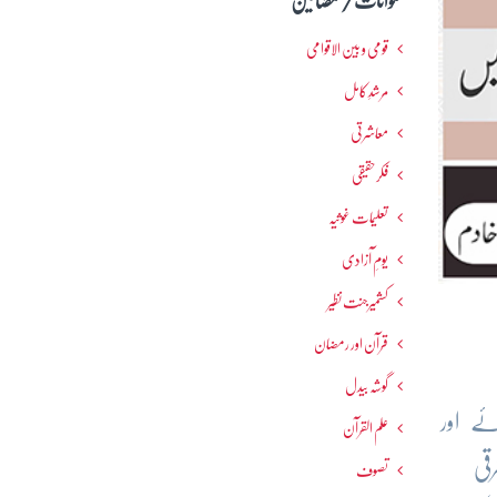
عنوانات / مضامین
قومی و بین الاقوامی
مرشدِ کامل
معاشرتی
فکرحقیقی
تعلیمات غوثیہ
یومِ آزادی
کشمیرجنت نظیر
قرآن اور رمضان
گوشہ بیدل
حدود 80ھ / 699ء میں پیدا ہوئے اور
علم القرآن
قی
تصوف