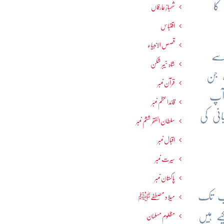
کا
شھبازِ عارفاں
اقتباس
قصص الانبیاء
سے
شاہ خیبر شکن
، جن
قرآن نمبر
 آپ
قائداعظم نمبر
انی کی
سلطان الفقر ششم نمبر
اقبال نمبر
سیرت نمبر
پاکستان نمبر
یب تک
میلاد مصطفےٰﷺ
ے ہیں
مظلوم مسلمان