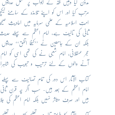
مُدوّن کیا وہیں فقہ کے ابواب پر مشتمل حدیثوں 
مرتب کیا اور اس کو اپنے تلامذہ کے سامنے لیک
امّتِ اسلامیہ کے علمی سرمایہ میں احادیث
ثانی کی تالیف ہے، امام اعظم سے پہلے حدیث 
بلکہ ان کے جامعین نے ’’کیفما اتفق‘‘ حدیثوں ک
حجر عسقلانی، امام شعبی نے کی تھی اسی کو اما
آنے والوں کے لئے ترتیب و تبویب کی شاہراہِ
کتاب الآثار اس دور کی تمام تصانیف سے پہلے 
امام اعظم کے بعد ہیں- سب اگر چہ قرنِ ثانی کی
ہیں اور صرف متاثر نہیں بلکہ امام اعظم کی ج