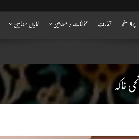
پہلا صفحہ
تعارف
عنوانات / مضامین
نمایاں مضامین
نحی خاکہ