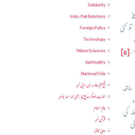
Solidarity
ے
Indo-Pak Relations
و کئی
Foreign Policy
بو
Technology
Water Sciences
[6]
Spirituality
National Ode
شیخ اکبر علامہ ابن عربی نمبر
ساتھ،
حضرت ابوبکر صدیق(رضی اللہ عنہ) نمبر
ہ
عالمِ اسلام
ر کی
قرآن نمبر
ی
دینی تناظر: