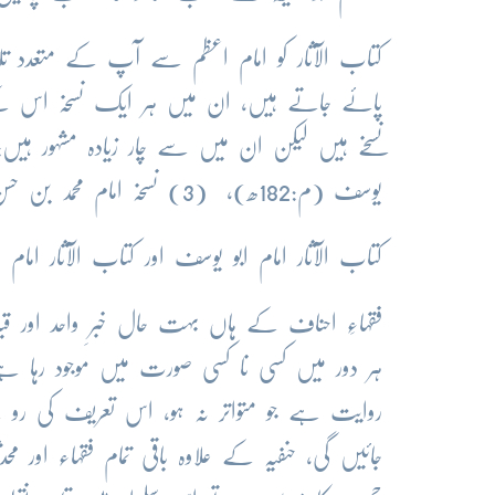
کتاب الآثار کو امام اعظم سے آپ کے متعدد 
پائے جاتے ہیں، ان میں ہر ایک نسخہ اس کے
یوسف (م:182ھ)، (3) نسخہ امام محمد بن حسن الشیبانی (م:189ھ)،( 4) نسخہ حسن بن زیاد (م: 204ھ)‘‘-
کتاب الآثار امام ابو یوسف اور کتاب الآثار امام
فقہاءِ احناف کے ہاں بہت حال خبرِ واحد اور ق
ہر دور میں کسی نا کسی صورت میں موجود رہا ہے،
روایت ہے جو متواتر نہ ہو، اس تعریف کی رو س
جائیں گی، حنفیہ کے علاوہ باقی تمام فقہاء اور