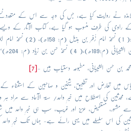
تلامذہ نے روایت کیا ہے، جس کی وجہ سے اس کے متعدد نسخ
 راوی کی طرف منسوب ہو گیا ہے، کتاب الآثار کے ویسے ت
نسخے ہیں لیکن ان میں سے چار زیادہ مشہور ہیں:( 1) نسخہ امام زُفر بن ہذیل (م: 158ھ)، (2) نسخہ امام ا
 محمد بن حسن الشیبانی، مطبوعہ دستیاب ہیں -
[7]
یاس میں تعارض اور تطبیق، شیخین و صاحبین کے استثناء کے 
 محدثین کی اصطلاح میں خبرِ واحد/ سنۃ الآحاد سے مراد ہر و
ے مشہور، مستفیض، عزیز اور غریب، سب ہی خبرِ واحد میں شما
 محدثین کی اس سلسلے میں یہی رائے ہے- جہاں تک خبرِ واحد ک