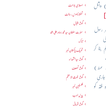
 کو حاصل ہوا تھا مثلاً انس بن مالک (م:93ھ) عبداللہ بن ابی روفی (م:87ھ) واثل
اصلاحی جماعت
تحفظ ناموسِ رسالت
گوشہ اقبال
 رسول
حضرت سلطان سید محمد بہادرعلی شاہ
ی
تذکرہ
بنا کر
تحریکِ پاکستان نمبر
گوشہ سیدالشھداء
اللہ عنہ)
گوشہ تصوف
جاری
گوشہ غوث الاعظم
فقہ کو
فلسطین نمبر
پیرایہ ادب
گوشہ قربانی