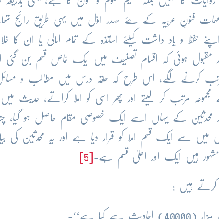
یم روایات کا نہیں بلکہ تعلیم علوم و فنون کا ہے، یعنی بذریعہ
مہمات فنونِ عربیہ کے لئے صدر اوّل میں یہی طریق رائج تھا، 
پنے حفظ و یاد داشت کیلئے اساتذہ کے تمام امالی یا ان کا خلاص
 مقبول ہوئی کہ اقسام تصنیف میں ایک خاص قسم بن گئی اور
 مرتب کرنے لگے، اس طرح کہ حلقہ درس میں مطالب و مسائل 
ے مجموعہ مرتب کر لیتے اور پھر اسی کو املا کراتے، حدیث میں 
اور محدثین کے یہاں اسے ایک خصوصی مقام حاصل ہو گیا، چنان
 میں سے ایک قسم املا کو قرار دیا ہے اور یہ محدثین کی بیا
مشہور ہیں ایک اور اعلیٰ قسم ہے-
[5]
ے کیا ہے‘‘-