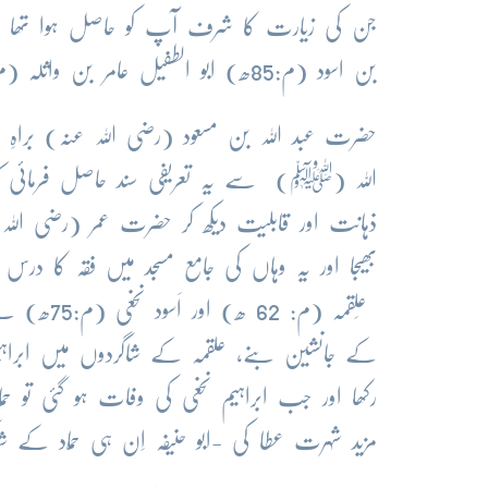
بن اسود (م:85ھ) ابو الطفیل عامر بن واثلہ (م: 102ھ) جو سب صحابہ کے بعد مکّہ میں فوت ہوئے‘‘-
حضرت عبد اللہ بن مسعود (رضی اللہ عنہ) بر
اللہ (ﷺ) سے یہ تعریفی سند حاصل فرمائی کہ ج
ذہانت اور قابلیت دیکھ کر حضرت عمر (رضی الل
بھیجا اور یہ وہاں کی جامع مسجد میں فقہ کا
عَلقمہ (م
کے جانشین بنے، علقمہ کے شاگردوں میں ابراہیم
رکھا اور جب ابراہیم نخعی کی وفات ہو گئی تو حمّ
مزید شہرت عطا کی -ابو حنیفہ اِن ہی حمّاد کے شا