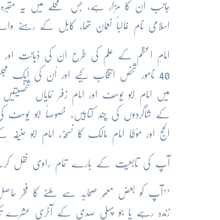
جانب اُن کا مزار ہے، جس محلّے میں یہ مقبرہ
اسلامی نام غالباً نعمان تھا، کابل کے رہنے وا
امامِ اعظم کے علم کی طرح ان کی ذہانت اور 
40 نامور شخص انتخاب کیے اور اُن کی ایک 
میں امام ابو یوسف اور امام زفر نمایاں شخصیتیں
کے شاگردوں کی چند کتابیں، خصوصاً ابو یوسف کی اخ
الحج اور مؤطا امام مالک کا نسخہ، امام ابو حنی
آپ کی تابعیّت کے بارے تمام راوی نقل کرت
’’آپ کو بعض معمّر صحابہ سے ملنے کا فخر ح
زندہ رہے یا جو پہلی صدی کے آخری عشرے تک