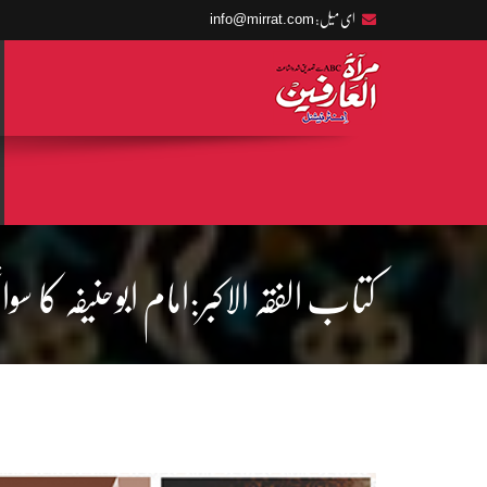
info@mirrat.com
ای میل:
کتاب الفقہ الاکبر:امام ابوحنیفہ کا سوا