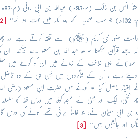
جن کی زیارت کا شرف آپ
[2]
اہِ راست حضور نبی کریم (ﷺ) سے تفقّہ کرتے رہے اور پھر
سے قرآن سیکھنا ہو وہ عبد اللہ بن مسعود سے سیکھے- ان ک
ہ عنہ)نے اپنی خلافت کے زمانے میں ان کو کوفے میں معلّم 
 درس دیتے رہے ، اُن کے شاگردوں میں یمن ہی کے دو فاضل،
: 62 ھ) اور اَسود نخعی (م:75ھ) نے امتیاز حاصل کیا اور کوفے میں حضرت ابنِ مسعود (رضی 
 نخعی، ایک اور یمنی نے مسجدِ کوفہ میں درسِ فقہ کا سلسلہ 
اد بن ابی سلیمان نے، جو غالباً ایرانی تھے، کوفے کی درس گاہِ 
گرد اور جانشیں ہیں‘‘-
[3]