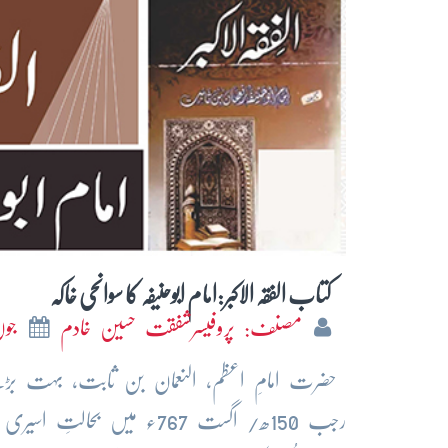
کتاب الفقہ الاکبر:امام ابوحنیفہ کا سوانحی خاکہ
مصنف: پروفیسرشفقت حسین خادم
جون 3
رجب 150ھ/ اگست 767ء میں