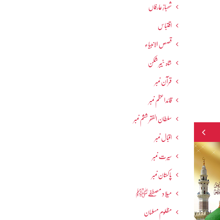
شھبازِ عارفاں
اقتباس
قصص الانبیاء
شاہ خیبر شکن
قرآن نمبر
قائداعظم نمبر
سلطان الفقر ششم نمبر
اقبال نمبر
سیرت نمبر
پاکستان نمبر
میلاد مصطفےٰﷺ
مظلوم مسلمان