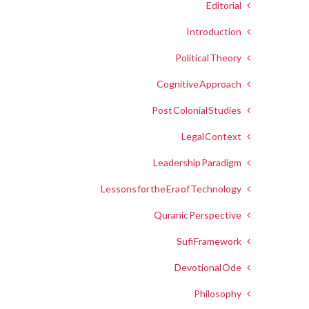
Editorial
Introduction
Political Theory
Cognitive Approach
Post Colonial Studies
Legal Context
Leadership Paradigm
Lessons for the Era of Technology
Quranic Perspective
Sufi Framework
Devotional Ode
Philosophy