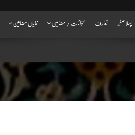
پہلا صفحہ
تعارف
عنوانات / مضامین
نمایاں مضامین