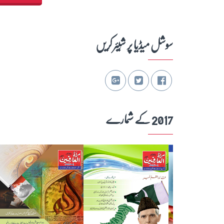
سوشل میڈیا پر شِیئر کریں
2017 کے شمارے