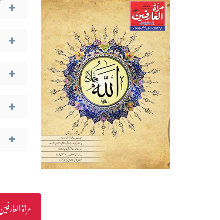
مراۃ العارفین انٹرنیش