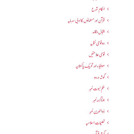
احکامِ شرع
قرآن اور مسلمانوں کا ادبی سرمایہ
اقبال و قائد
دو قومی نظریہ
قومی علامتیں
صوفیاء اور تحریک ِپاکستان
گوشہ درود
ختم نبوت نمبر
جوناگڑھ نمبر
ذوالنورین نمبر
تعلیماتِ اسلامیہ