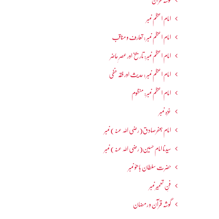
گوشہ قرآن
امام اعظم نمبر
امام اعظم نمبر : تعارف و مناقب
امام اعظم نمبر: تاریخ اور عصرِ حاضر
امام اعظم نمبر : حدیث اور فقہ حنفی
امام اعظم نمبر: منظوم
غزہ نمبر
امام جعفرصادق(رضی اللہ عنہ) نمبر
سیدنا امام حسین(رضی اللہ عنہ) نمبر
حضرت سلطان باھوؒ نمبر
فنِ تعمیر نمبر
گوشہ قرآن و رمضان