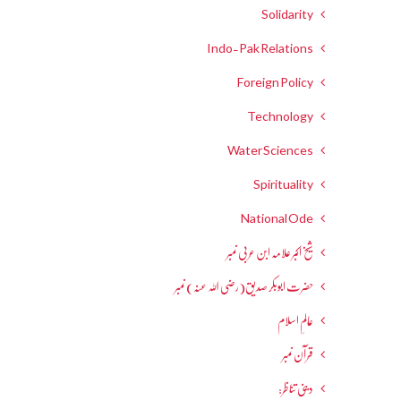
Solidarity
Indo-Pak Relations
Foreign Policy
Technology
Water Sciences
Spirituality
National Ode
شیخ اکبر علامہ ابن عربی نمبر
حضرت ابوبکر صدیق(رضی اللہ عنہ) نمبر
عالمِ اسلام
قرآن نمبر
دینی تناظر: