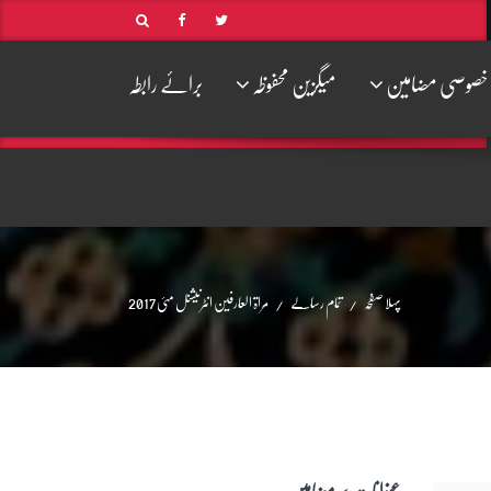
خصوصی مضامین
میگزین محفوظہ
برائے رابطہ
پہلا صفحہ
تمام رسالے
مراۃ العارفین انٹرنیشنل مئی 2017