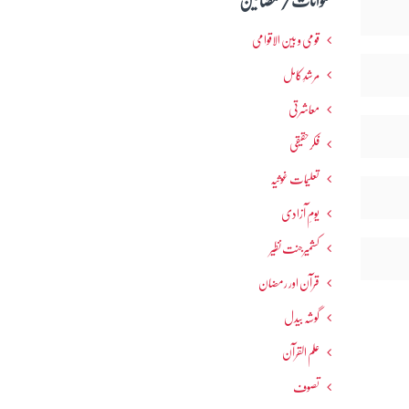
عنوانات / مضامین
قومی و بین الاقوامی
مرشدِ کامل
معاشرتی
فکرحقیقی
تعلیمات غوثیہ
یومِ آزادی
کشمیرجنت نظیر
قرآن اور رمضان
گوشہ بیدل
علم القرآن
تصوف