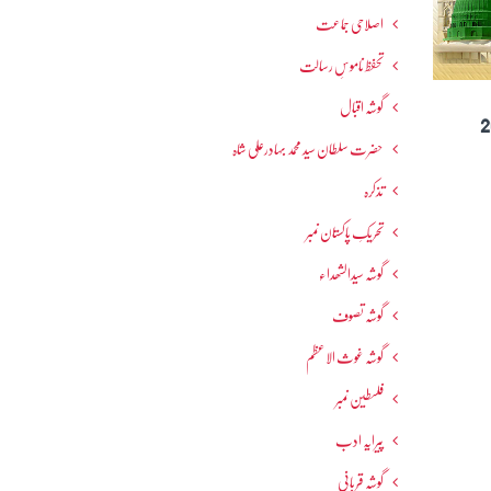
اصلاحی جماعت
تحفظ ناموسِ رسالت
گوشہ اقبال
دسمبر 2017
حضرت سلطان سید محمد بہادرعلی شاہ
تذکرہ
تحریکِ پاکستان نمبر
گوشہ سیدالشھداء
گوشہ تصوف
گوشہ غوث الاعظم
فلسطین نمبر
پیرایہ ادب
گوشہ قربانی