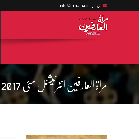
info@mirrat.com
ای میل:
مراۃ العارفین انٹرنیشنل مئی 2017