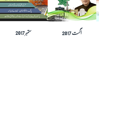
201
جولائی 2017
اگست 2017