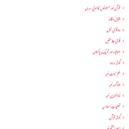
قرآن اور مسلمانوں کا ادبی سرمایہ
اقبال و قائد
دو قومی نظریہ
قومی علامتیں
صوفیاء اور تحریک ِپاکستان
گوشہ درود
ختم نبوت نمبر
جوناگڑھ نمبر
ذوالنورین نمبر
تعلیماتِ اسلامیہ
گوشہ قرآن
امام اعظم نمبر