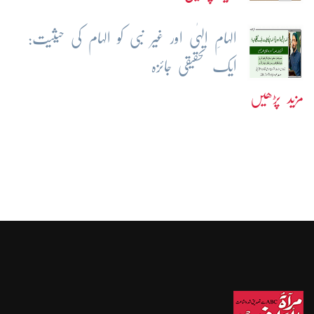
الہامِ الہٰی اور غیر نبی کو الہام کی حیثیت:
ایک تحقیقی جائزہ
مزید پڑھیں