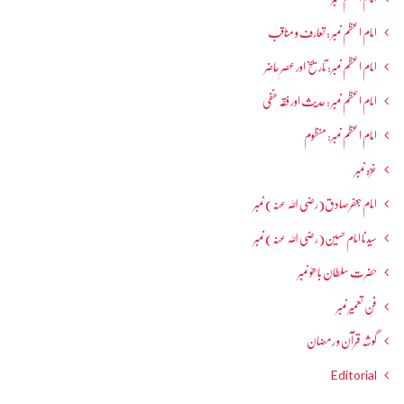
امام اعظم نمبر : تعارف و مناقب
امام اعظم نمبر: تاریخ اور عصرِ حاضر
امام اعظم نمبر : حدیث اور فقہ حنفی
امام اعظم نمبر: منظوم
غزہ نمبر
امام جعفرصادق(رضی اللہ عنہ) نمبر
سیدنا امام حسین(رضی اللہ عنہ) نمبر
حضرت سلطان باھوؒ نمبر
فنِ تعمیر نمبر
گوشہ قرآن و رمضان
Editorial