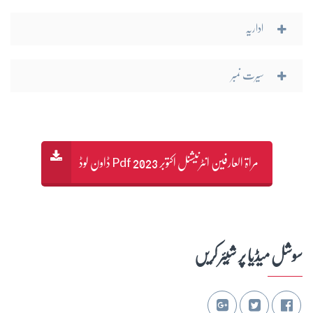
اداریہ
سیرت نمبر
مراۃ العارفین انٹرنیشنل اکتوبر 2023 Pdf ڈاون لوڈ
سوشل میڈیا پر شِیئر کریں