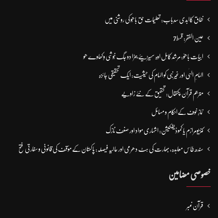
نفاق کاابدی سدِباب: تعلیمات حق باھُو کی روشنی میں
عین الفقر: قسط7
ابیات باھوؒ: مُرشد کامِل اوہ سہیڑیئے جہڑا دو جگ خُوشی وِکھاوے ھو
الہامِ الہٰی اور غیر نبی کو الہام کی حیثیت: ایک تحقیقی جائزہ
مترجم قرآن پکتھال: تحقیق کے نئے زاویے
نمازِ خوف کےاحکام و مسائل
کنزیومرازم یا کموڈیفکیشن: اشہاری مواد اور صنف نازک
سندھ طاس معاہدہ، بھارت کی ہٹ دھرمی اور حالیہ فیصلہ: پاکستان کے مؤقف کی قانونی و سفارتی فتح
خصوصی مضامین
قرآن نمبر