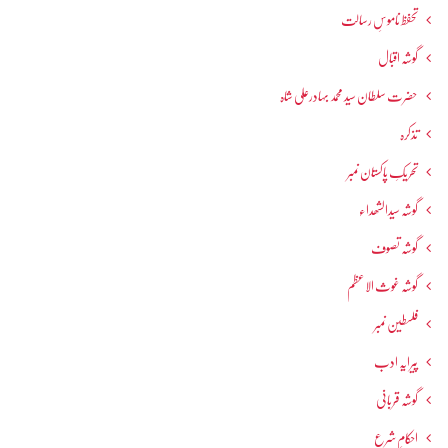
تحفظ ناموسِ رسالت
گوشہ اقبال
حضرت سلطان سید محمد بہادرعلی شاہ
تذکرہ
تحریکِ پاکستان نمبر
گوشہ سیدالشھداء
گوشہ تصوف
گوشہ غوث الاعظم
فلسطین نمبر
پیرایہ ادب
گوشہ قربانی
احکامِ شرع