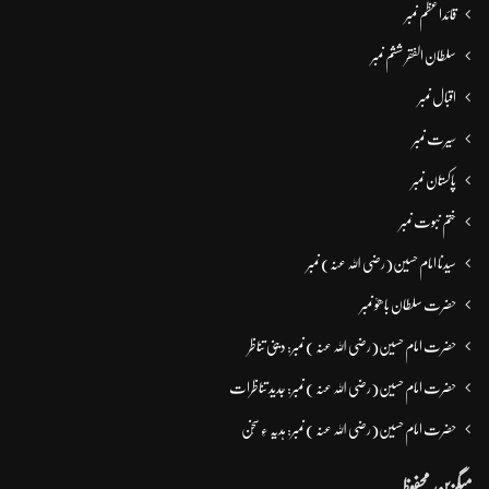
قائداعظم نمبر
سلطان الفقر ششم نمبر
اقبال نمبر
سیرت نمبر
پاکستان نمبر
ختم نبوت نمبر
سیدنا امام حسین(رضی اللہ عنہ) نمبر
حضرت سلطان باھوؒ نمبر
حضرت امام حسین(رضی اللہ عنہ ) نمبر: دینی تناظر
حضرت امام حسین(رضی اللہ عنہ ) نمبر: جدید تناظرات
حضرت امام حسین(رضی اللہ عنہ ) نمبر: ہدیہ ءِ سُخن
میگزین محفوظہ