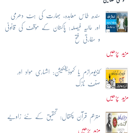
سندھ طاس معاہدہ، بھارت کی ہٹ دھرمی
اور حالیہ فیصلہ: پاکستان کے مؤقف کی قانونی
و سفارتی فتح
مزید پڑھیں
کنزیومرازم یا کموڈیفکیشن: اشہاری مواد اور
صنف نازک
مزید پڑھیں
مترجم قرآن پکتھال: تحقیق کے نئے زاویے
مزید پڑھیں