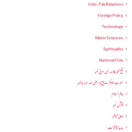
Indo-Pak Relations
Foreign Policy
Technology
Water Sciences
Spirituality
National Ode
شیخ اکبر علامہ ابن عربی نمبر
حضرت ابوبکر صدیق(رضی اللہ عنہ) نمبر
عالمِ اسلام
قرآن نمبر
دینی تناظر:
جدید تناظرات: