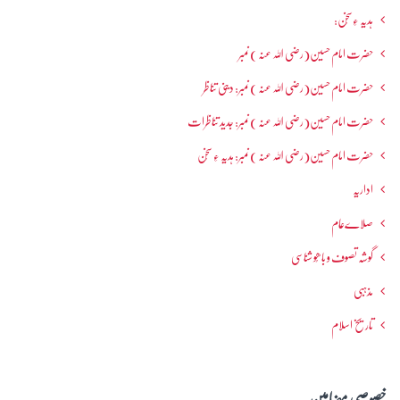
ہدیہ ءِسُخن:
حضرت امام حسین(رضی اللہ عنہ ) نمبر
حضرت امام حسین(رضی اللہ عنہ ) نمبر: دینی تناظر
حضرت امام حسین(رضی اللہ عنہ ) نمبر: جدید تناظرات
حضرت امام حسین(رضی اللہ عنہ ) نمبر: ہدیہ ءِ سُخن
اداریہ
صلاےعام
گوشہ تصوف و باھُو شناسی
مذہبی
تاریخ اسلام
خصوصی مضامین