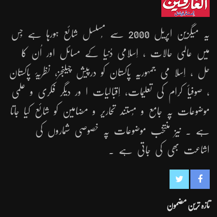
یہ میگزین اپریل 2000 سے مُسلسل شائع ہورہا ہے جِس
میں عالمی حالات ، اِسلامی دُنیا کے مسائل اور اُن کا
حل ، اِسلا می جمہوریّہ پاکستان کو درپیش چیلنجز، نظریۂ پاکستان
، صوفیأ کرام کی تعلیمات، اِقبالیات ا ور دیگر فکری و علمی
موضوعات پہ جامع و مُستند تحاریر و مضامین کو شائع کیا جاتا
ہے ۔ نیز منتخب موضوعات پہ خصوصی شماروں کی
اشاعت بھی کی جاتی ہے ۔
تازہ ترین مضمون