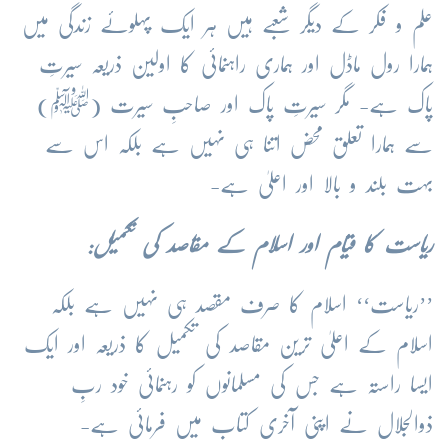
علم و فکر کے دیگر شعبے ہیں ہر ایک پہلوئے زندگی میں
ہمارا رول ماڈل اور ہماری راہنمائی کا اولین ذریعہ سیرتِ
پاک ہے- مگر سیرتِ پاک اور صاحبِ سیرت (ﷺ)
سے ہمارا تعلق محض اتنا ہی نہیں ہے بلکہ اس سے
بہت بلند و بالا اور اعلیٰ ہے-
ریاست کا قیام اور اسلام کے مقاصد کی تکمیل:
’’ریاست‘‘ اسلام کا صرف مقصد ہی نہیں ہے بلکہ
اسلام کے اعلیٰ ترین مقاصد کی تکمیل کا ذریعہ اور ایک
ایسا راستہ ہے جس کی مسلمانوں کو رہنمائی خود ربِ
ذوالجلال نے اپنی آخری کتاب میں فرمائی ہے-