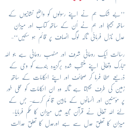
’’بے شک ہم نے اپنے رسولوں کو واضح نشانیوں کے
ساتھ بھیجا اور ہم نے اُن کے ساتھ کتاب اور میزانِ
عدل نازل فرمائی تاکہ لوگ انصاف پر قائم ہو سکیں‘‘-
رسالت ایک روحانی شرف اور منصبِ روحانی ہے جو اللہ
تبارک وتعالیٰ اپنے منتخب شدہ برگزیدہ بندے کو وحی کے
ذریعے عطا فرما کر صحائف اور اپنے احکامات کے ساتھ
زمین کی طرف بھیجتا ہے تاکہ وہ ان احکامات کو عملی طور
پر مؤمنین اور انسانوں کے مابین قائم کرے- جس کے
لئے اللہ تعالیٰ نے قرآن مجید میں میزان کا حکم فرمایا-
میزان کا تعلق عدل سے ہے اورعدل کا تعلق عدالت