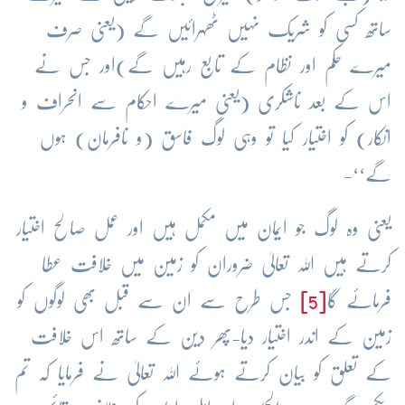
ساتھ کسی کو شریک نہیں ٹھہرائیں گے (یعنی صرف
میرے حکم اور نظام کے تابع رہیں گے)اور جس نے
اس کے بعد ناشکری (یعنی میرے احکام سے انحراف و
انکار) کو اختیار کیا تو وہی لوگ فاسق (و نافرمان) ہوں
گے‘‘-
یعنی وہ لوگ جو ایمان میں مکمل ہیں اور عمل صالح اختیار
کرتے ہیں اللہ تعالیٰ ضروران کو زمین میں خلافت عطا
فرمائے گا
[5]
جس طرح سے ان سے قبل بھی لوگوں کو
زمین کے اندر اختیار دیا-پھر دین کے ساتھ اس خلافت
کے تعلق کو بیان کرتے ہوئے اللہ تعالیٰ نے فرمایا کہ تم