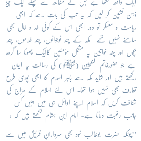
ایک واقعہ لکھا ہے جس کے مطالعہ سے پہلے ایک چیز
ذہن نشین کر لیں کہ یہ تب کی بات ہے کہ ابھی
ریاست و معسکر تو دور ابھی اس کے کوئی خد و خال بھی
سامنے نہیں تھے- مکہ کے چند نوجوانوں، چند غلاموں، چند
بچوں اور چند خواتین پہ مشتمل مؤمنین کاایک چھوٹا سا گروہ
ہے جو حضورخاتم النبیین (ﷺ) کی رسالت پہ ایمان
رکھتے ہیں اور شاید مکہ سے باہر اسلام کا ابھی پوری طرح
تعارف بھی نہیں ہوا تھا- اس لئے اسلام کے مزاج کی
شناخت کریں کہ اسلام اپنے اوائل ہی میں ہمیں کس
جانب رغبت دلاتا ہے- امام ابنِ ہشام لکھتے ہیں کہ :
’’چونکہ حضرت ابوطالب خود بھی سردارانِ قریش میں سے