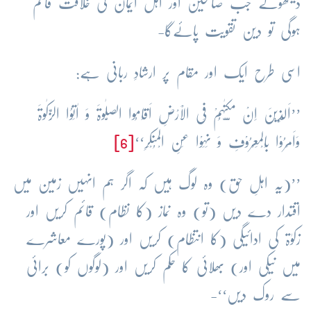
دیکھوگے جب صالحین اور اہل ایمان کی خلافت قائم
ہوگی تو دین تقویت پائےگا-
اسی طرح ایک اور مقام پر ارشادِ ربانی ہے:
’’اَلَّذِیْنَ اِنْ مَّکَّنّٰہُمْ فِی الْاَرْضِ اَقَامُوا الصَّلٰوۃَ وَ اٰتَوُا الزَّکٰوۃَ
وَاَمَرُوْا بِالْمَعْرُوْفِ وَ نَہَوْا عَنِ الْمُنْکَرِ‘‘
[6]
’’(یہ اہلِ حق) وہ لوگ ہیں کہ اگر ہم انہیں زمین میں
اقتدار دے دیں (تو) وہ نماز (کا نظام) قائم کریں اور
زکوٰۃ کی ادائیگی (کا انتظام) کریں اور (پورے معاشرے
میں نیکی اور) بھلائی کا حکم کریں اور (لوگوں کو) برائی
سے روک دیں‘‘-