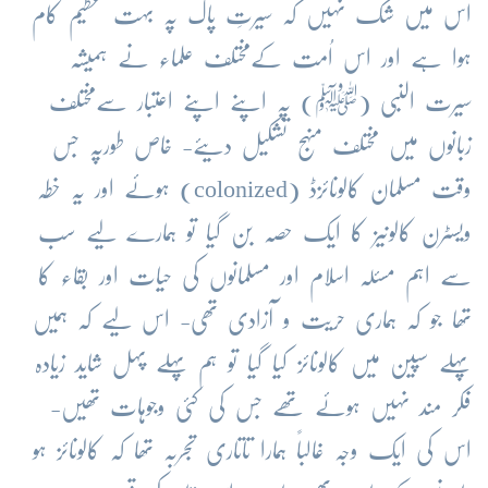
اس میں شک نہیں کہ سیرتِ پاک پہ بہت عظیم کام
ہوا ہے اور اس اُمت کےمختلف علماء نے ہمیشہ
سیرت النبی (ﷺ) پہ اپنے اپنے اعتبار سےمختلف
زبانوں میں مختلف منہج تشکیل دیئے- خاص طورپہ جس
وقت مسلمان کالونائزڈ (colonized) ہوئے اور یہ خطہ
ویسٹرن کالونیز کا ایک حصہ بن گیا تو ہمارے لیے سب
سے اہم مسئلہ اسلام اور مسلمانوں کی حیات اور بقاء کا
تھا جو کہ ہماری حریت و آزادی تھی- اس لیے کہ ہمیں
پہلے سپین میں کالونائز کیا گیا تو ہم پہلے پہل شاید زیادہ
فکر مند نہیں ہوئے تھے جس کی کئی وجوہات تھیں-
اس کی ایک وجہ غالباً ہمارا تاتاری تجربہ تھا کہ کالونائز ہو