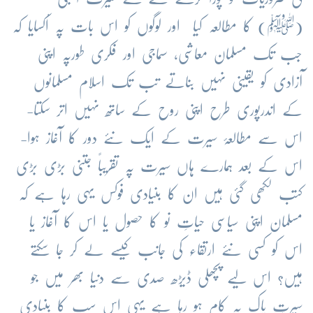
(ﷺ) کا مطالعہ کیا اور لوگوں کو اس بات پہ اُکسایا کہ
جب تک مسلمان معاشی، سماجی اور فکری طورپہ اپنی
آزادی کو یقینی نہیں بناتے تب تک اسلام مسلمانوں
کے اندرپوری طرح اپنی روح کے ساتھ نہیں اتر سکتا-
اس سے مطالعۂ سیرت کے ایک نئے دور کا آغاز ہوا-
اس کے بعد ہمارے ہاں سیرت پہ تقریباً جتنی بڑی بڑی
کتب لکھی گئی ہیں ان کا بنیادی فوکس یہی رہا ہے کہ
مسلمان اپنی سیاسی حیاتِ نو کا حصول یا اس کا آغاز یا
اس کو کسی نئے ارتقاء کی جانب کیسے لے کر جا سکتے
ہیں؟ اس لیے پچھلی ڈیڑھ صدی سے دنیا بھر میں جو
سیرتِ پاک پہ کام ہو رہا ہے یہی اس سب کا بنیادی