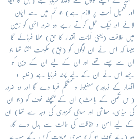
’’اللہ نے ایسے لوگوں سے وعدہ فرمایا ہے (جس کا ایفا
اور تعمیل اُمت پر لازم ہے) جو تم میں سے ایمان
لائے اور نیک عمل کرتے رہے وہ ضرور انہی کو زمین
میں خلافت (یعنی اَمانتِ اِقتدار کا حق) عطا فرمائے گا
جیسا کہ اس نے ان لوگوں کو (حقِ) حکومت بخشا تھا جو
ان سے پہلے تھے اور ان کے لیے ان کے دین کو
جسے اس نے ان کے لیے پسند فرمایا ہے (غلبہ و
اقتدار کے ذریعہ) مضبوط و مستحکم فرما دے گا اور وہ ضرور
(اس تمکّن کے باعث) ان کے پچھلے خوف کو (جو ان
کی سیاسی، معاشی اور سماجی کمزوری کی وجہ سے تھا) ان
کے لیے امن و حفاظت کی حالت سے بدل دے گا،
وہ (بے خوف ہو کر) میری عبادت کریں گے میرے