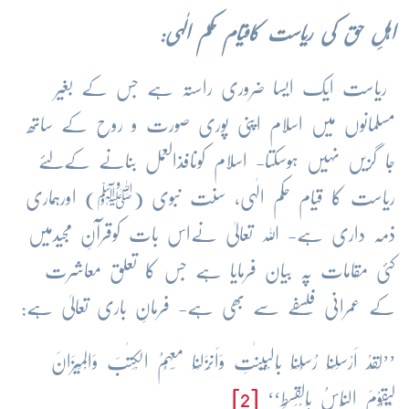
اہلِ حق کی ریاست کاقیام حکم الٰہی:
ریاست ایک ایسا ضروری راستہ ہے جس کے بغیر
مسلمانوں میں اسلام اپنی پوری صورت و روح کے ساتھ
جا گزیں نہیں ہوسکتا- اسلام کونافذالعمل بنانے کےلئے
ریاست کا قیام حکم الٰہی، سنت نبوی (ﷺ) اورہماری
ذمہ داری ہے- اللہ تعالیٰ نےاس بات کوقرآنِ مجیدمیں
کئی مقامات پہ بیان فرمایا ہے جس کا تعلق معاشرت
کے عمرانی فلسفے سے بھی ہے- فرمانِ باری تعالیٰ ہے:
’’لَقَدْ اَرْسَلْنَا رُسُلَنَا بِالْبَیِّنٰتِ وَاَنْزَلْنَا مَعَہُمُ الْکِتٰبَ وَالْمِیْزَانَ
لِیَقُوْمَ النَّاسُ بِالْقِسْطِ‘‘
[2]