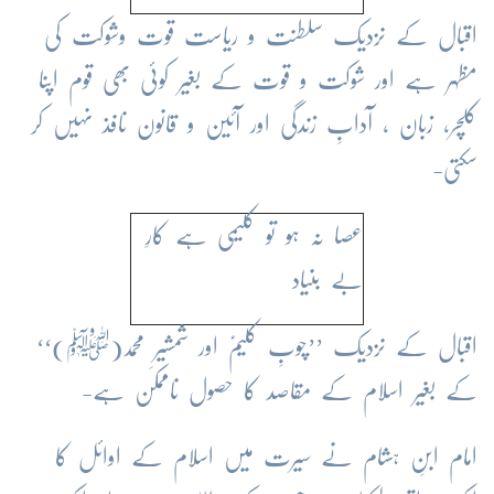
اقبال کے نزدیک سلطنت و ریاست قوت وشوکت کی
مظہر ہے اور شوکت و قوت کے بغیر کوئی بھی قوم اپنا
کلچر، زبان ، آدابِ زندگی اور آئین و قانون نافذ نہیں کر
سکتی-
عصا نہ ہو تو کلیمی ہے کارِ
بے بنیاد
اقبال کے نزدیک ’’چوبِ کلیمؑ اور شمشیرِ محمد(ﷺ)‘‘
کے بغیر اسلام کے مقاصد کا حصول ناممکن ہے-
امام ابنِ ہشام نے سیرت میں اسلام کے اوائل کا