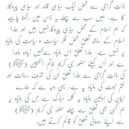
ذاتِ گرامی سے محض ایک سیاسی قائد اور سیاسی پیروکار
کا ہے- ہمیں سب سے پہلے یہ ذہن میں رکھنا چاہیے
کہ ہم اسلام کے محض سیاسی پیروکارنہیں ہیں اور ہمارا
اسلام کے ساتھ تعلق محض فکر سیاست و ریاست کی بنیاد
پر نہیں ہے- ہمارا تعلق اس بنیاد سےکہیں زیادہ ماورا
ہے اور اُس کیلئے حضور نبی کریم خاتم النبیین (ﷺ)
کی ذاتِ گرامی سے ہمارا تعلق اُن کی شرف رسالت اور
ختم نبوت کی بنیاد پہ ہے- یہی وجہ ہے کہ ہمارے
ایمان کی اولین بنیاد یہ کلمہ مبارک ہے جس کی بنیاد پر
ہم کسی بھی تعلق سے پہلے حضور نبی کریم (ﷺ)
سے اپنے روحانی تعلق کو قائم کرتے ہیں: