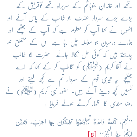
تھے اور خاندانِ بنوہاشم کے سربراہ تھے توقریش کے
بڑے بڑے سردار حضرت ابو طالب کے پاس آئے اور
انہوں نے کہا آپ کو معلوم ہے کہ آپ کے بھتیجے اور
ہمارے درمیان جو معاملہ چل رہا ہے اس کے متعلق ہم
چاہتے ہیں کہ کوئی حل نکالا جائے- حضرت ابو طالب
نے آقا کریم (ﷺ) کو مخاطب کر کے کہا کہ اے
بھتیجے! یہ تیری قوم کے سردار تم سے کچھ لینے اور
تمہیں کچھ دینے آئے ہیں- حضور نبی کریم (ﷺ) نے
رضا مندی کا اظہار کرتے ہوئے فرمایا :
’’نَعَمْ، كَلِمَةٌ وَاحِدَةٌ تُعْطُوْنِيْهَا تَمْلِكُوْنَ بِهَا الْعَرَبَ، وَتَدِيْنُ
لَكُمْ بِهَا الْعَجَمُ‘‘
[8]