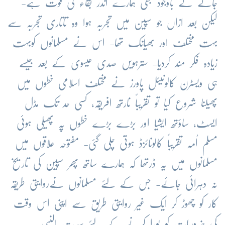
جانے کے باوجود بھی ہمارے اندر بقاء کی قوت ہے-
لیکن بعد ازاں جو سپین میں تجربہ ہوا وہ تاتاری تجربہ سے
بہت مختلف اور بھیانک تھا- اس نے مسلمانوں کوبہت
زیادہ فکر مند کردیا- سترہویں صدی عیسوی کے بعد جیسے
ہی ویسٹرن کالونیئل پاورز نے مختلف اسلامی خطوں میں
پھیلنا شروع کیا تو تقریباً نارتھ افریقہ، کسی حد تک مڈل
ایسٹ، ساؤتھ ایشیا اور بڑے بڑے خطوں پہ پھیلی ہوئی
مسلم اُمہ تقریباً کالونائزڈ ہوتی چلی گئی- مفتوحہ علاقوں میں
مسلمانوں میں یہ ڈرتھا کہ ہمارے ساتھ پھر سپین کی تاریخ
نہ دہرائی جائے- جس کے لئے مسلمانوں نےروایتی طریقہ
کار کو چھوڑ کر ایک غیر روایتی طریق سے اپنی اس وقت
کی ضروریات کو پورا کرنے کے لئے سیرت النبی