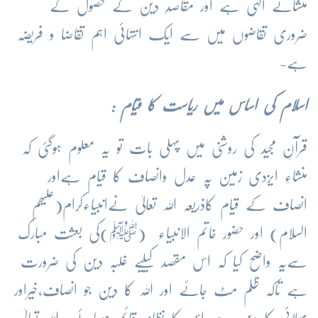
منشائے الٰہی ہے اور مقاصدِ دین کے حصول کے
ضروری تقاضوں میں سے ایک انتہائی اہم تقاضا و فریضہ
ہے-
اسلام کی اساس میں ریاست کا قیام :
قرآنِ مجید کی روشنی میں پہلی بات تو یہ معلوم ہوگئی کہ
منشاءِ ایزدی زمین پہ عدل وانصاف کا قیام ہےاور
انصاف کے قیام کاذریعہ اللہ تعالیٰ نےانبیاءکرام(علیھم
السلام) اور حضور خاتم الانبیاء (ﷺ)کی بعثت مبارک
سےیہ واضح کیا کہ اس مقصد کیلیے غلبہ دین کی ضرورت
ہے تاکہ ظلم مٹ جائے اور اللہ کا دین جو انصاف،خیراور