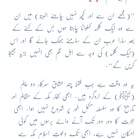
’’(مجھے ان سے اور کچھ نہیں چاہئے البتہ) مَیں ان
سے وہ ایک کلمہ کہلوانا چاہتا ہوں جس کے کہنے کے
بعد سارا عرب ان کے سامنے جھک جائے گا اور اس
(ایک کلمہ) کی وجہ سے اہل عجم بھی انہیں جزیہ بھیجا
کریں گے‘‘-
یہ وہ وقت ہے جب فقط چند عشاق سرکار دو عالم
(ﷺ) کے اردگرد ہیں- ابھی کفارِ مکہ کے مظالم اور
تاریخ کا وہ سلسلہ مکمل طور پر شروع نہیں ہوا- ابھی
ہجرت کا دور دور تک آنے والے برسوں میں کوئی
امکان نہیں ہے، ابھی تک دعوتِ اسلام مکہ سے