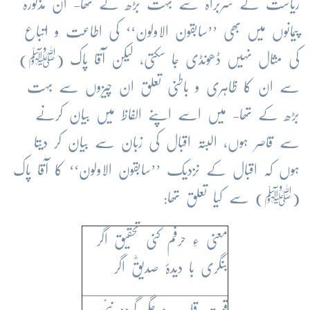
ریاست کے سربراہ سے بہت بڑھ کے تھا- ان مذکورہ
پیمانوں میں بھی ’’سابقون الاولون‘‘ کی اطاعت و اتباع
کی مثال نہیں ڈھونڈی جا سکتی، لیکن آقا پاک (ﷺ)
سے ان کا ظاہری و باطنی تعلق ان چیزوں سے بہت
بڑھ کے تھا- میں اسے اپنے الفاظ میں بیان کرنے
سے قاصر ہوں، البتہ اقبال کی زبان سے بیان کر دیتا
ہوں کہ اقبال کے نزدیک ’’سابقون الاولون‘‘ کا آقا پاک
(ﷺ) سے کیا تعلق تھا:
معنی ءِ حرفم کنی تحقیق اگر
بنگری با دیدۂ صدیقؓ اگر
قوتِ قلب و جگر گردد نبیؑ