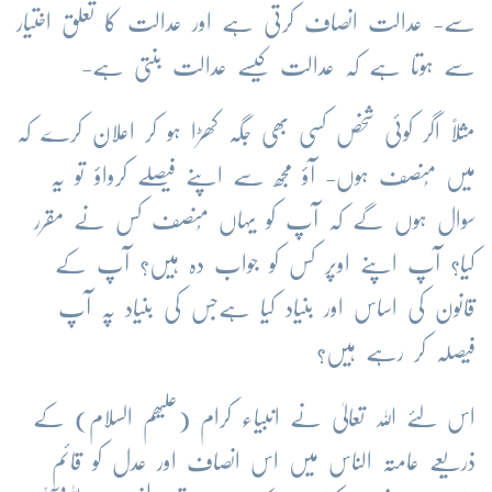
سے- عدالت انصاف کرتی ہے اور عدالت کا تعلق اختیار
سے ہوتا ہے کہ عدالت کیسے عدالت بنتی ہے-
مثلاً اگر کوئی شخص کسی بھی جگہ کھڑا ہو کر اعلان کرے کہ
میں مُنصف ہوں- آؤ مجھ سے اپنے فیصلے کرواؤ تو یہ
سوال ہوں گے کہ آپ کو یہاں مُنصف کس نے مقرر
کیا؟ آپ اپنے اوپر کس کو جواب دہ ہیں؟ آپ کے
قانون کی اساس اور بنیاد کیا ہےجس کی بنیاد پہ آپ
فیصلہ کر رہے ہیں؟
اس لئے اللہ تعالیٰ نے انبیاء کرام (علیھم السلام) کے
ذریعے عامتہ الناس میں اس انصاف اور عدل کو قائم