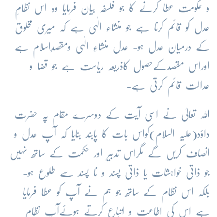
و حکومت عطا کرنے کا جو فلسفہ بیان فرمایا وہ اس نظامِ
عدل کو قائم کرنا ہے جو منشاء الٰہی ہے کہ میری مخلوق
کے درمیان عدل ہو- عدل منشاءِ الٰہی ومقصدِاسلام ہے
اوراس مقصدکےحصول کاذریعہ ریاست ہے جو قضا و
عدالت قائم کرتی ہے-
اللہ تعالیٰ نے اسی آیت کے دوسرے مقام پہ حضرت
داؤد(علیہ السلام)کواس بات کا پابند بنایا کہ آپ عدل و
انصاف کریں گے مگراس تدبیر اور حکمت کے ساتھ نہیں
جو ذاتی خواہشات یا ذاتی پسند و نا پسند سے طلوع ہو-
بلکہ اس نظام کے ساتھ جو ہم نے آپ کو عطا فرمایا
ہے اس کی اطاعت و اتباع کرتے ہوئےآپ نظامِ