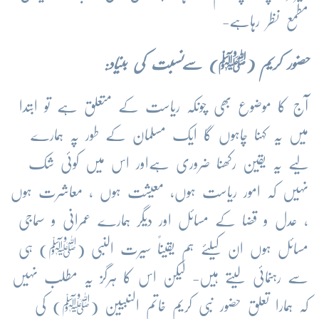
مطمع نظر رہاہے-
حضور کریم (
ﷺ
) سےنسبت کی بنیاد:
آج کا موضوع بھی چونکہ ریاست کے متعلق ہے تو ابتدا
میں یہ کہنا چاہوں گا ایک مسلمان کے طور پہ ہمارے
لیے یہ یقین رکھنا ضروری ہےاور اس میں کوئی شک
نہیں کہ امور ریاست ہوں، معیشت ہوں ، معاشرت ہوں
، عدل و قضا کے مسائل اور دیگر ہمارے عمرانی و سماجی
مسائل ہوں ان کیلئے ہم یقیناً سیرت النبی (ﷺ) ہی
سے رہنمائی لیتے ہیں- لیکن اس کا ہرگز یہ مطلب نہیں
کہ ہمارا تعلق حضور نبی کریم خاتم النبیین (ﷺ) کی