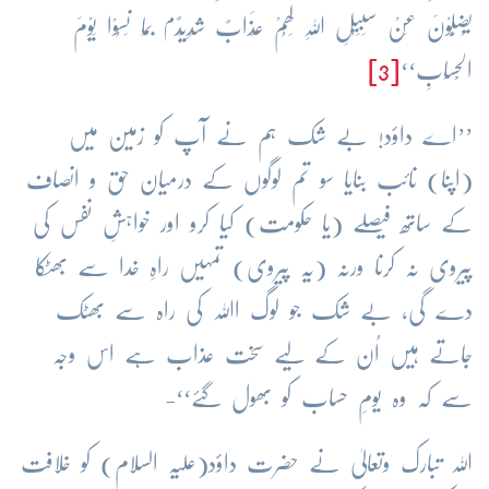
م
یَضِلُّوْنَ عَنْ سَبِیْلِ اللہِ لَھُمْ عَذَابٌ شَدِیْدٌ
بِمَا نَسُوْا یَوْمَ
الْحِسَابِ‘‘
[3]
’’اے داؤد! بے شک ہم نے آپ کو زمین میں
(اپنا) نائب بنایا سو تم لوگوں کے درمیان حق و انصاف
کے ساتھ فیصلے (یا حکومت) کیا کرو اور خواہشِ نفس کی
پیروی نہ کرنا ورنہ (یہ پیروی) تمہیں راہِ خدا سے بھٹکا
دے گی، بے شک جو لوگ اﷲ کی راہ سے بھٹک
جاتے ہیں اُن کے لیے سخت عذاب ہے اس وجہ
سے کہ وہ یومِ حساب کو بھول گئے‘‘-
اللہ تبارک وتعالیٰ نے حضرت داؤد(علیہ السلام) کو خلافت