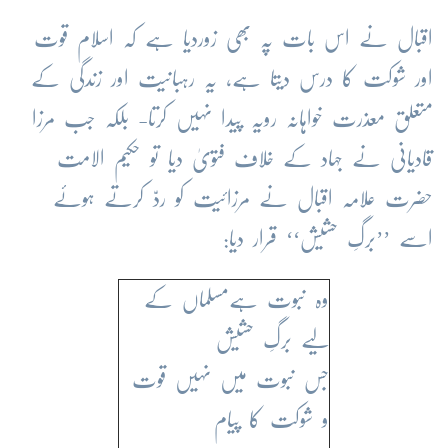
اقبال نے اس بات پہ بھی زوردیا ہے کہ اسلام قوت
اور شوکت کا درس دیتا ہے، یہ رہبانیت اور زندگی کے
متعلق معذرت خواہانہ رویہ پیدا نہیں کرتا- بلکہ جب مرزا
قادیانی نے جہاد کے خلاف فتویٰ دیا تو حکیم الامت
حضرت علامہ اقبال نے مرزائیت کو ردّ کرتے ہوئے
اسے ’’برگِ حشیش‘‘ قرار دیا:
وہ نبوت ہےمسلماں کے
لیے برگِ حشیش
جس نبوت میں نہیں قوت
و شوکت کا پیام