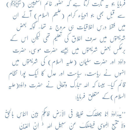
فرمایا جو یہ ثابت کرتا ہے کہ حضور خاتم النبیین (ﷺ)
سے قبل بھی جو انبیاء کرام (علیھم السلام) آئے ان
میں فقط درسِ اخلاقیات ہی مروج نہ تھا- گوکہ بعض
شریعتوں میں صرف اخلاق کی تعلیم تھی لیکن اس کے
برعکس بعض شریعتوں میں جیسے حضرت موسٰی، حضرت
داؤد اور حضرت سلیمان (علیہ السلام) کی شریعتوں میں
انہوں نے ریاست، سیاست اور عدل کا ایک پورا نظام
قائم کیا– جیسا کہ اللہ تبارک وتعالیٰ نے حضرت داؤد(علیہ
السلام)کے متعلق فرمایا:
’’یٰـدَاوٗدُ اِنَّا جَعَلْنٰـکَ خَلِیْفَۃً فِی الْاَرْضِ فَاحْکُمْ بَیْنَ النَّاسِ بِالْحَقِّ
ط
وَلَا تَتَّبِعِ الْھَوٰی فَیُضِلَّکَ عَنْ سَبِیْلِ اللہِ
اِنَّ الَّذِیْنَ