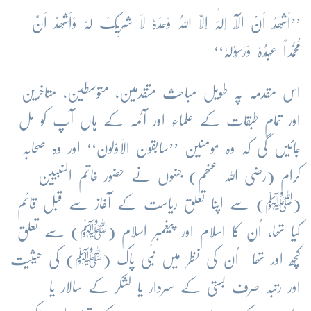
’’اَشْھَدُ اَنْ الَّآ اِلٰہَ اِلَّا اللہُ وَحْدَہٗ لَا شَرِیْکَ لَہٗ وَاَشْھَدُ اَنَّ
مُحَمَّداً عَبْدُہٗ وَرَسُوْلُہٗ‘‘
اس مقدمہ پہ طویل مباحث متقدمین، متوسطین، متاخرین
اور تمام طبقات کے علماء اور آئمہ کے ہاں آپ کو مل
جائیں گی کہ وہ مومنین ’’سابقون الاَوّلون‘‘ اور وہ صحابہ
کرام (رضی اللہ عنھم) جنہوں نے حضور خاتم النبیین
(ﷺ) سے اپنا تعلق ریاست کے آغاز سے قبل قائم
کیا تھا، اُن کا اسلام اور پیغمبرِ اسلام (ﷺ) سے تعلق
کچھ اور تھا- اُن کی نظر میں نبی پاک (ﷺ) کی حیثیت
اور رتبہ صرف بستی کے سردار یا لشکر کے سالار یا