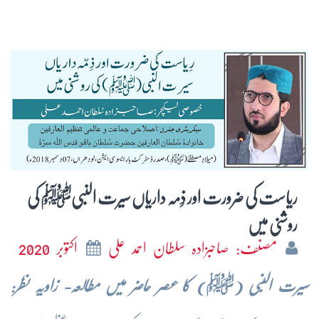
ریاست کی ضرورت اور ذِمہ داریاں سیرت النبیﷺ کی
روشنی میں
مصنف: صاحبزادہ سلطان احمد علی
اکتوبر 2020
سیرت النبی (
ﷺ
) کا عصر حاضر میں مطالعہ- زاویہ نظر: