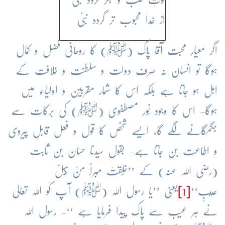
از خُدا محبوب تر گردد نبیؑ
اگر معیارِ محبت آقا پاک (ﷺ) کا روحانی فضل و کمال
ہوگا تو انسان نہ صرف دولت و سلطنت و خلافت کے
اہل ہو جاتا ہے بلکہ اس کا شمار مقربین و اولیاء میں
ہوگا- اس کا وجود نُورِ مصطفوی (ﷺ) کی برکات سے
جگمگانے لگے گا، ایسے شخص کا قول و فعل قابلِ پیروی
و اطاعت بن جاتا ہے- بقولِ سیدنا حسان بن ثابت
(رضی اللہ عنہ) کے ’’خُلِقتَ مُبرأً منْ كلّ
عيبٍ‘‘
[1]
یعنی ’’یا رسول اللہ (ﷺ) آپ کو اللہ تعالیٰ
نے ہر عیب سے پاک پیدا فرمایا ہے ‘‘- رسول اللہ