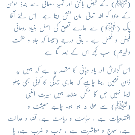
(ﷺ) کے فیضِ باطنی اور توجۂ روحانی سے بندۂ مومن
کے وجود کو اللہ تعالیٰ امان بخش دیتا ہے- اِس لئے آقا
پاک (ﷺ) سے ہمارے تعلق کی اصل بنیاد روحانی
فیض و فضل ہے ، باقی درجے (جیسا کہ جاہ و حشمت
وغیرہم) سب کچھ اس کے بعد آتا ہے-
اس گزارش اور یاد دہانی کا مقصد یہ ہے کہ ہمیں یہ
ذہن نشین رہنا چاہیے کہ ہماری زندگی کا کوئی بھی پہلو
ایسا نہیں جس کا مکمل ضابطہ ہمیں سیرت النبی
(ﷺ) سے عطا نہ ہوا ہو- چاہے معیشت و
اقتصادیات ہے ، سیاست و ریاست ہے، قضا و عدالت
ہے، سماج و معاشرت ہے ، حرب و ضرب ہے، یا