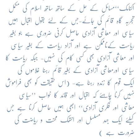
اکنامک‘‘مسائل کے حل کے ساتھ ساتھ اسلام کی مکمل
تجربہ گاہ قائم کی جائے-جس کے لئے بقول اقبال ہمیں
سیاسی اور معاشی آزادی حاصل کرنی ضروری ہے جو بغیر
ریاست کےناممکن ہے اور آزاد ریاست کے بغیر سیاسی
اور معاشی آزادی بھی کسی کام کی نہیں- جبکہ ریاست کا
سیاسی اورمعاشی آزادی کے بغیر قائم رہنا غلاموں کی
ایک قوم کا زندہ رہنا ہے- (اس حقیقت کو بھی فراموش
نہیں کرنا چاہئے کہ اقبال اور قائد کا خواب ’’سیاسی
معاشی اور فکری آزادی‘‘ ابھی ہمیں حاصل کرنا ہے جس
کیلئے ایک جہدِ مسلسل اور انتھک محنت و ریاضت کی
ضرورت ہے )