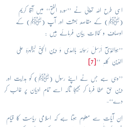
اسی طرح اللہ تعالیٰ نے ’’سورہ الفتح‘‘ میں آقا کریم
(ﷺ) کے مقاصدِ بعثت اور آپ (ﷺ) کے
اوصاف و کمالات بیان فرمائے ہیں :
’’ہُوَالَّذِیْٓ اَرْسَلَ رَسُوْلَہٗ بِالْہُدٰی وَ دِیْنِ الْحَقِّ لِیُظْہِرَہٗ عَلَی
الدِّیْنِ کُلِّہٖ ‘‘
[7]
’’وہی ہے جس نے اپنے رسول (ﷺ) کو ہدایت اور
دینِ حق عطا فرما کر بھیجا تاکہ اسے تمام ادیان پر غالب کر
دے‘‘-
اِن آیات سے معلوم ہوتا ہے کہ اسلامی ریاست کا قیام