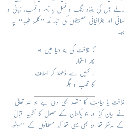
لائے جِس کی بنیاد رنگ و نسل یا نام و نسب، زبانی و
لسانی اور جغرافیائی عصبیتوں کی بجائے ’’کلمۂ طیبہ‘‘ پہ
ہو-
تا خلافت کی بِنا دنیا میں ہو
پھر استوار
لا کہیں سے ڈھونڈ کر اسلاف
کا قلب و جگر
خلافت یا ریاست کا مقصد بھی وہی ہے جو اللہ تعالیٰ
نے بیان کیا اور جو پاکستان کے حصول کا نظریہ اقبالؒ
کے مدِنظر تھا وہ بھی یہی تھا کہ مسلمانوں کے ’’سوشو-