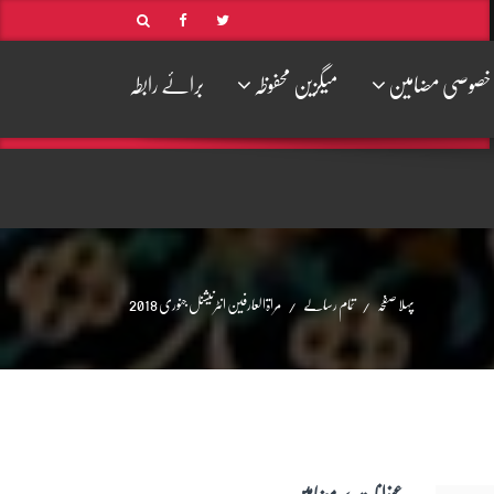
خصوصی مضامین
میگزین محفوظہ
برائے رابطہ
پہلا صفحہ
تمام رسالے
مراۃالعارفین انٹرنیشنل جنوری 2018