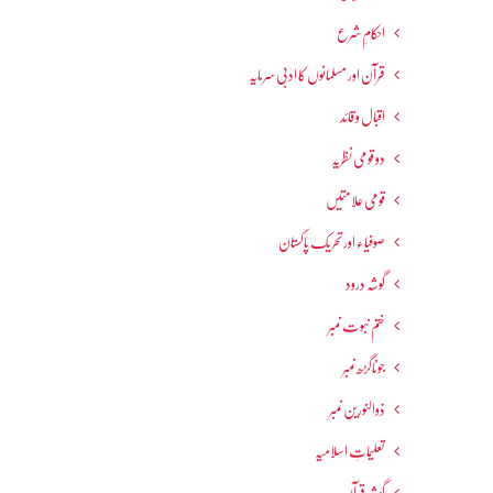
احکامِ شرع
قرآن اور مسلمانوں کا ادبی سرمایہ
اقبال و قائد
دو قومی نظریہ
قومی علامتیں
صوفیاء اور تحریک ِپاکستان
گوشہ درود
ختم نبوت نمبر
جوناگڑھ نمبر
ذوالنورین نمبر
تعلیماتِ اسلامیہ