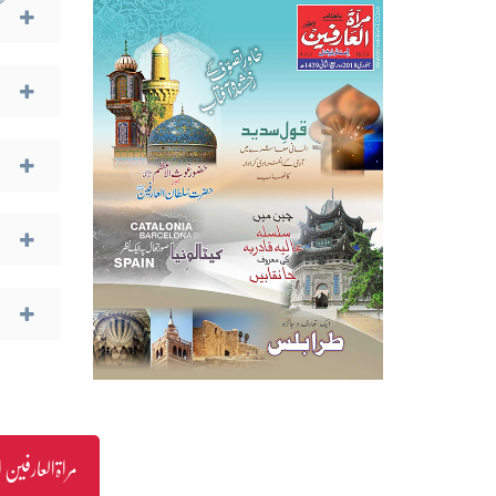
مراۃالعارفین انٹرنیشنل