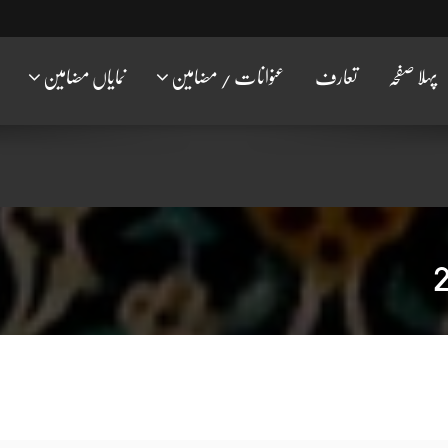
پہلا صفحہ
تعارف
عنوانات / مضامین
نمایاں مضامین