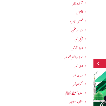
شھبازِ عارفاں
اقتباس
قصص الانبیاء
شاہ خیبر شکن
قرآن نمبر
قائداعظم نمبر
سلطان الفقر ششم نمبر
اقبال نمبر
سیرت نمبر
پاکستان نمبر
میلاد مصطفےٰﷺ
مظلوم مسلمان