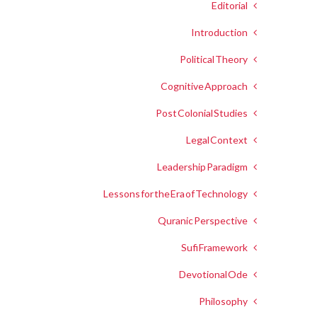
Editorial
Introduction
Political Theory
Cognitive Approach
Post Colonial Studies
Legal Context
Leadership Paradigm
Lessons for the Era of Technology
Quranic Perspective
Sufi Framework
Devotional Ode
Philosophy