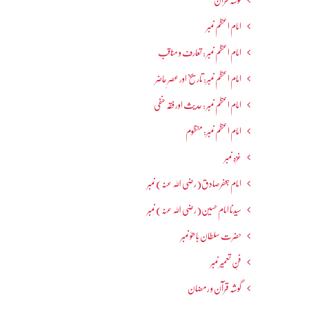
گوشہ قرآن
امام اعظم نمبر
امام اعظم نمبر : تعارف و مناقب
امام اعظم نمبر: تاریخ اور عصرِ حاضر
امام اعظم نمبر : حدیث اور فقہ حنفی
امام اعظم نمبر: منظوم
غزہ نمبر
امام جعفرصادق(رضی اللہ عنہ) نمبر
سیدنا امام حسین(رضی اللہ عنہ) نمبر
حضرت سلطان باھوؒ نمبر
فنِ تعمیر نمبر
گوشہ قرآن و رمضان