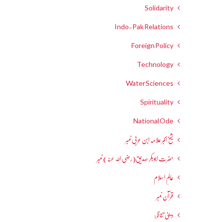
Solidarity
Indo-Pak Relations
Foreign Policy
Technology
Water Sciences
Spirituality
National Ode
شیخ اکبر علامہ ابن عربی نمبر
حضرت ابوبکر صدیق(رضی اللہ عنہ) نمبر
عالمِ اسلام
قرآن نمبر
دینی تناظر: