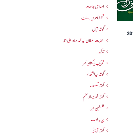
اصلاحی جماعت
تحفظ ناموسِ رسالت
گوشہ اقبال
دسمبر 2018
حضرت سلطان سید محمد بہادرعلی شاہ
تذکرہ
تحریکِ پاکستان نمبر
گوشہ سیدالشھداء
گوشہ تصوف
گوشہ غوث الاعظم
فلسطین نمبر
پیرایہ ادب
گوشہ قربانی