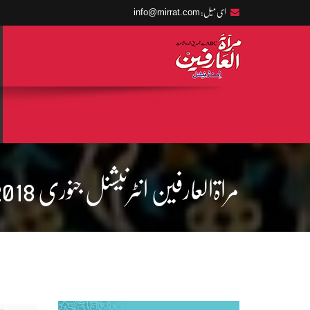
info@mirrat.com
ای میل:
مراۃالعارفین انٹرنیشنل جنوری 2018