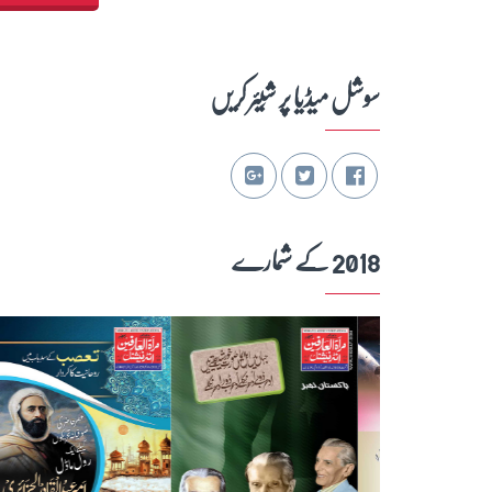
سوشل میڈیا پر شِیئر کریں
2018 کے شمارے