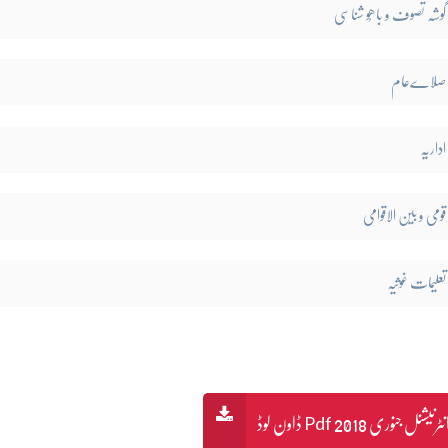
گوشہ تصوف و باھُو شناسی
صلاےعام
اداریہ
قومی و بین الاقوامی
تعلیمات غوثیہ
 جنوری 2018 Pdf ڈاون لوڈ