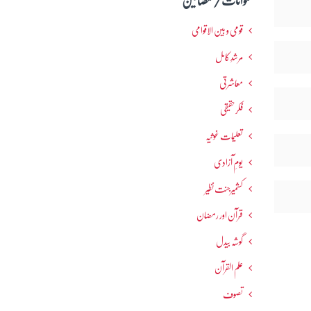
عنوانات / مضامین
قومی و بین الاقوامی
مرشدِ کامل
معاشرتی
فکرحقیقی
تعلیمات غوثیہ
یومِ آزادی
کشمیرجنت نظیر
قرآن اور رمضان
گوشہ بیدل
علم القرآن
تصوف