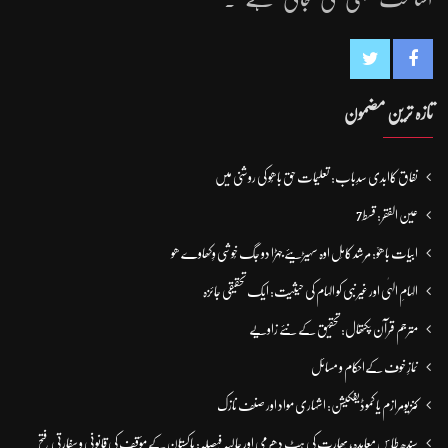
تازہ ترین مضمون
نفاق کاابدی سدِباب: تعلیمات حق باھُو کی روشنی میں
عین الفقر: قسط7
ابیات باھوؒ: مُرشد کامِل اوہ سہیڑیئے جہڑا دو جگ خُوشی وِکھاوے ھو
الہامِ الہٰی اور غیر نبی کو الہام کی حیثیت: ایک تحقیقی جائزہ
مترجم قرآن پکتھال: تحقیق کے نئے زاویے
نمازِ خوف کےاحکام و مسائل
کنزیومرازم یا کموڈیفکیشن: اشہاری مواد اور صنف نازک
سندھ طاس معاہدہ، بھارت کی ہٹ دھرمی اور حالیہ فیصلہ: پاکستان کے مؤقف کی قانونی و سفارتی فتح