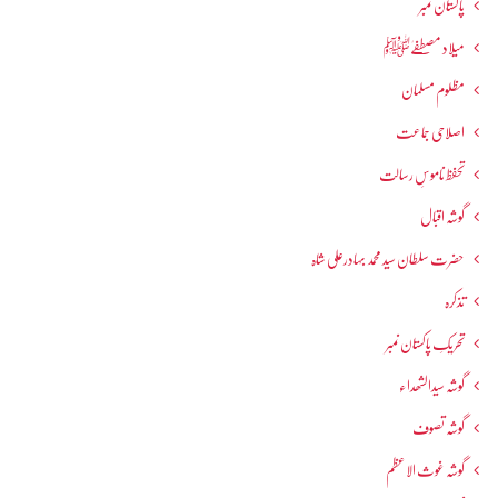
پاکستان نمبر
میلاد مصطفےٰﷺ
مظلوم مسلمان
اصلاحی جماعت
تحفظ ناموسِ رسالت
گوشہ اقبال
حضرت سلطان سید محمد بہادرعلی شاہ
تذکرہ
تحریکِ پاکستان نمبر
گوشہ سیدالشھداء
گوشہ تصوف
گوشہ غوث الاعظم