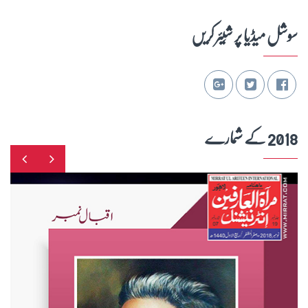
سوشل میڈیا پر شِیئر کریں
2018 کے شمارے