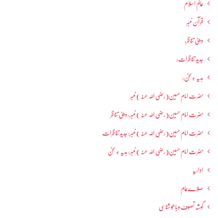
عالمِ اسلام
قرآن نمبر
دینی تناظر:
جدید تناظرات:
ہدیہ ءِسُخن:
حضرت امام حسین(رضی اللہ عنہ ) نمبر
حضرت امام حسین(رضی اللہ عنہ ) نمبر: دینی تناظر
حضرت امام حسین(رضی اللہ عنہ ) نمبر: جدید تناظرات
حضرت امام حسین(رضی اللہ عنہ ) نمبر: ہدیہ ءِ سُخن
اداریہ
صلاےعام
گوشہ تصوف و باھُو شناسی