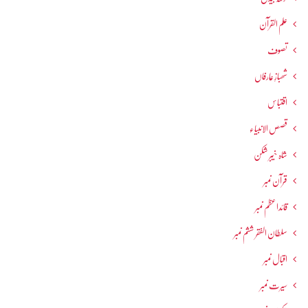
علم القرآن
تصوف
شھبازِ عارفاں
اقتباس
قصص الانبیاء
شاہ خیبر شکن
قرآن نمبر
قائداعظم نمبر
سلطان الفقر ششم نمبر
اقبال نمبر
سیرت نمبر