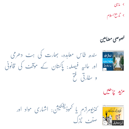
مذہبی
تاریخ اسلام
خصوصی مضامین
سندھ طاس معاہدہ، بھارت کی ہٹ دھرمی
اور حالیہ فیصلہ: پاکستان کے مؤقف کی قانونی
و سفارتی فتح
مزید پڑھیں
کنزیومرازم یا کموڈیفکیشن: اشہاری مواد اور
صنف نازک