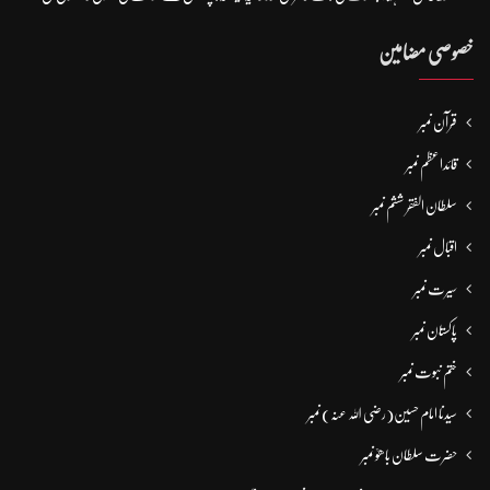
خصوصی مضامین
قرآن نمبر
قائداعظم نمبر
سلطان الفقر ششم نمبر
اقبال نمبر
سیرت نمبر
پاکستان نمبر
ختم نبوت نمبر
سیدنا امام حسین(رضی اللہ عنہ) نمبر
حضرت سلطان باھوؒ نمبر