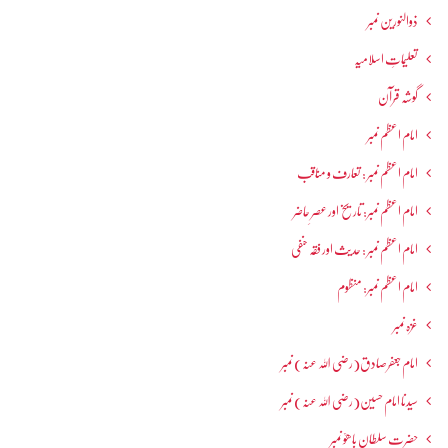
ذوالنورین نمبر
تعلیماتِ اسلامیہ
گوشہ قرآن
امام اعظم نمبر
امام اعظم نمبر : تعارف و مناقب
امام اعظم نمبر: تاریخ اور عصرِ حاضر
امام اعظم نمبر : حدیث اور فقہ حنفی
امام اعظم نمبر: منظوم
غزہ نمبر
امام جعفرصادق(رضی اللہ عنہ) نمبر
سیدنا امام حسین(رضی اللہ عنہ) نمبر
حضرت سلطان باھوؒ نمبر