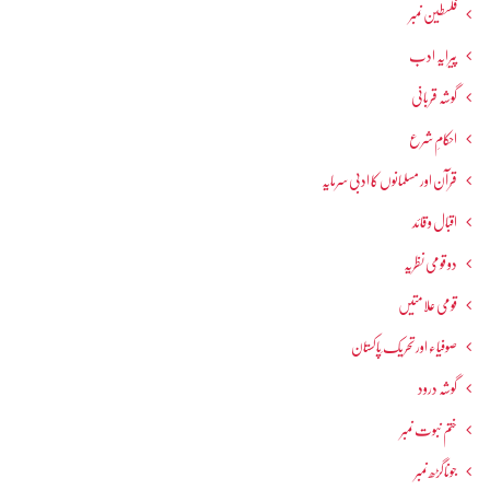
فلسطین نمبر
پیرایہ ادب
گوشہ قربانی
احکامِ شرع
قرآن اور مسلمانوں کا ادبی سرمایہ
اقبال و قائد
دو قومی نظریہ
قومی علامتیں
صوفیاء اور تحریک ِپاکستان
گوشہ درود
ختم نبوت نمبر
جوناگڑھ نمبر