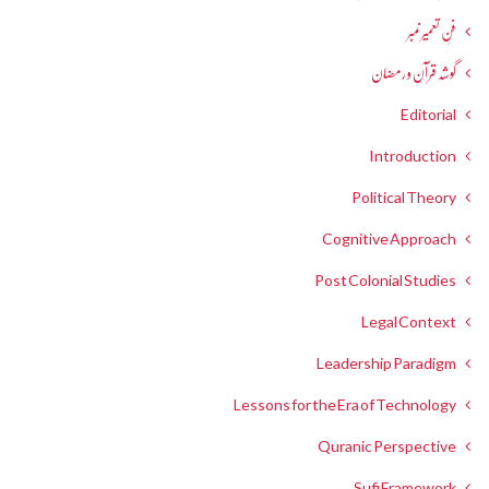
فنِ تعمیر نمبر
گوشہ قرآن و رمضان
Editorial
Introduction
Political Theory
Cognitive Approach
Post Colonial Studies
Legal Context
Leadership Paradigm
Lessons for the Era of Technology
Quranic Perspective
Sufi Framework