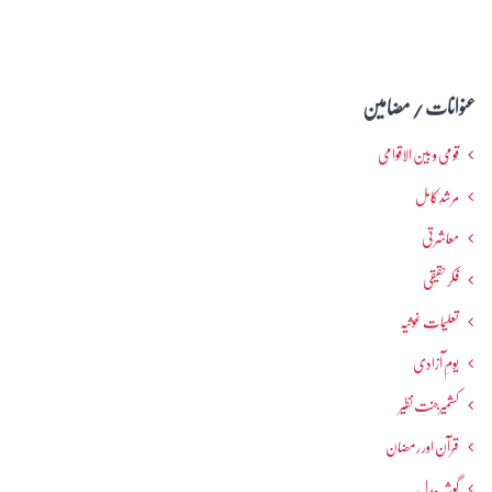
عنوانات / مضامین
قومی و بین الاقوامی
مرشدِ کامل
معاشرتی
فکرحقیقی
تعلیمات غوثیہ
یومِ آزادی
کشمیرجنت نظیر
قرآن اور رمضان
گوشہ بیدل