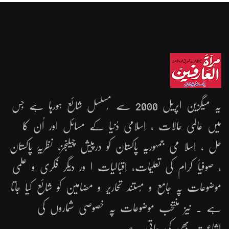
یہ میگزین اپریل 2000 سے مُسلسل شائع ہورہا ہے جِس
میں عالمی حالات ، اِسلامی دُنیا کے مسائل اور اُن کا
حل ، اِسلا می جمہوریّہ پاکستان کو درپیش چیلنجز، نظریۂ پاکستان
، صوفیأ کرام کی تعلیمات، اِقبالیات ا ور دیگر فکری و علمی
موضوعات پہ جامع و مُستند تحاریر و مضامین کو شائع کیا جاتا
ہے ۔ نیز منتخب موضوعات پہ خصوصی شماروں کی
اشاعت بھی کی جاتی ہے ۔