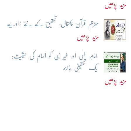
مزید پڑھیں
مترجم قرآن پکتھال: تحقیق کے نئے زاویے
مزید پڑھیں
الہامِ الہٰی اور غیر نبی کو الہام کی حیثیت:
ایک تحقیقی جائزہ
مزید پڑھیں