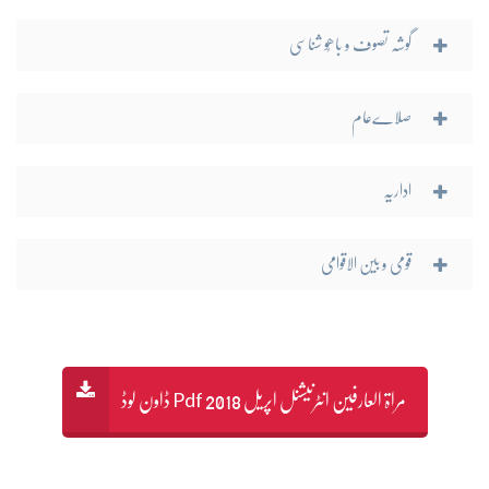
گوشہ تصوف و باھُو شناسی
صلاےعام
اداریہ
قومی و بین الاقوامی
مراۃ العارفین انٹرنیشنل اپریل 2018 Pdf ڈاون لوڈ