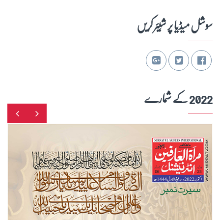
سوشل میڈیا پر شِیئر کریں
2022 کے شمارے