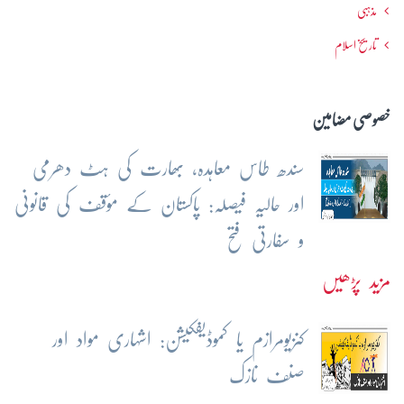
مذہبی
تاریخ اسلام
خصوصی مضامین
سندھ طاس معاہدہ، بھارت کی ہٹ دھرمی
اور حالیہ فیصلہ: پاکستان کے مؤقف کی قانونی
و سفارتی فتح
مزید پڑھیں
کنزیومرازم یا کموڈیفکیشن: اشہاری مواد اور
صنف نازک