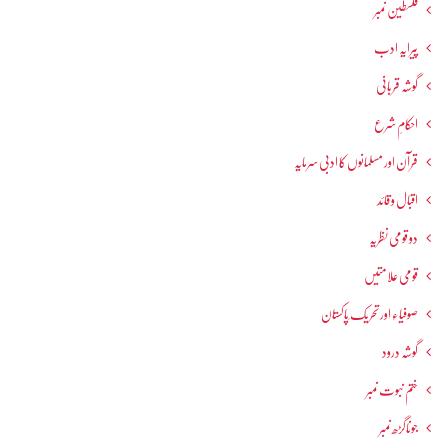
فلسطین نمبر
پیرایہ ادب
گوشہ قربانی
احکامِ شرع
قرآن اور مسلمانوں کا ادبی سرمایہ
اقبال و قائد
دو قومی نظریہ
قومی علامتیں
صوفیاء اور تحریک ِپاکستان
گوشہ درود
ختم نبوت نمبر
جوناگڑھ نمبر