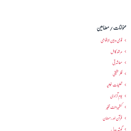
عنوانات / مضامین
قومی و بین الاقوامی
مرشدِ کامل
معاشرتی
فکرحقیقی
تعلیمات غوثیہ
یومِ آزادی
کشمیرجنت نظیر
قرآن اور رمضان
گوشہ بیدل