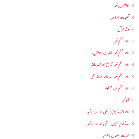
ذوالنورین نمبر
تعلیماتِ اسلامیہ
گوشہ قرآن
امام اعظم نمبر
امام اعظم نمبر : تعارف و مناقب
امام اعظم نمبر: تاریخ اور عصرِ حاضر
امام اعظم نمبر : حدیث اور فقہ حنفی
امام اعظم نمبر: منظوم
غزہ نمبر
امام جعفرصادق(رضی اللہ عنہ) نمبر
سیدنا امام حسین(رضی اللہ عنہ) نمبر
حضرت سلطان باھوؒ نمبر