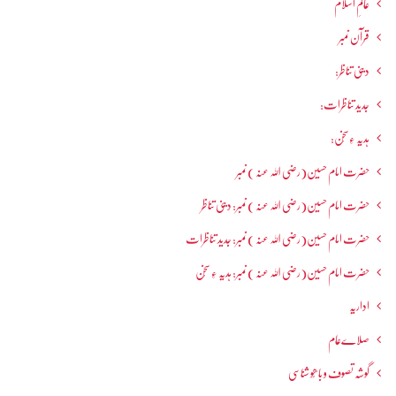
عالمِ اسلام
قرآن نمبر
دینی تناظر:
جدید تناظرات:
ہدیہ ءِسُخن:
حضرت امام حسین(رضی اللہ عنہ ) نمبر
حضرت امام حسین(رضی اللہ عنہ ) نمبر: دینی تناظر
حضرت امام حسین(رضی اللہ عنہ ) نمبر: جدید تناظرات
حضرت امام حسین(رضی اللہ عنہ ) نمبر: ہدیہ ءِ سُخن
اداریہ
صلاےعام
گوشہ تصوف و باھُو شناسی