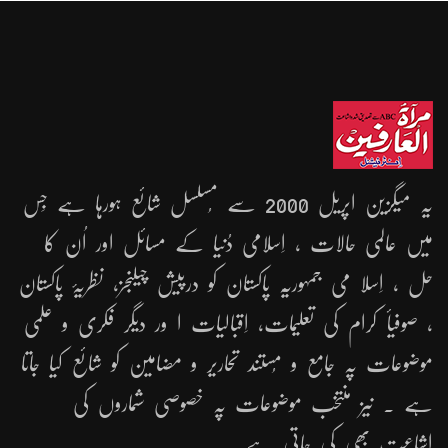
یہ میگزین اپریل 2000 سے مُسلسل شائع ہورہا ہے جِس
میں عالمی حالات ، اِسلامی دُنیا کے مسائل اور اُن کا
حل ، اِسلا می جمہوریّہ پاکستان کو درپیش چیلنجز، نظریۂ پاکستان
، صوفیأ کرام کی تعلیمات، اِقبالیات ا ور دیگر فکری و علمی
موضوعات پہ جامع و مُستند تحاریر و مضامین کو شائع کیا جاتا
ہے ۔ نیز منتخب موضوعات پہ خصوصی شماروں کی
اشاعت بھی کی جاتی ہے ۔