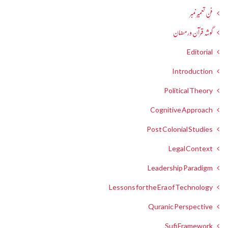
فنِ تعمیر نمبر
گوشہ قرآن و رمضان
Editorial
Introduction
Political Theory
Cognitive Approach
Post Colonial Studies
Legal Context
Leadership Paradigm
Lessons for the Era of Technology
Quranic Perspective
Sufi Framework