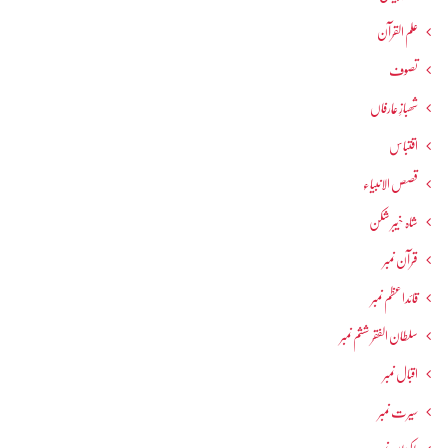
علم القرآن
تصوف
شھبازِ عارفاں
اقتباس
قصص الانبیاء
شاہ خیبر شکن
قرآن نمبر
قائداعظم نمبر
سلطان الفقر ششم نمبر
اقبال نمبر
سیرت نمبر