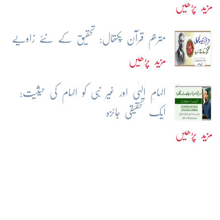
مزید پڑھیں
مترجم قرآن پکتھال: تحقیق کے نئے زاویے
مزید پڑھیں
الہامِ الہٰی اور غیر نبی کو الہام کی حیثیت:
ایک تحقیقی جائزہ
مزید پڑھیں