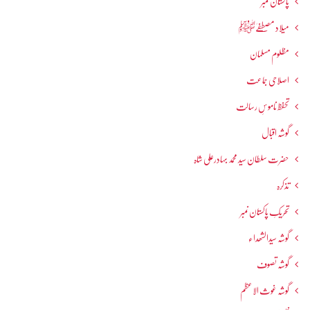
پاکستان نمبر
میلاد مصطفےٰﷺ
مظلوم مسلمان
اصلاحی جماعت
تحفظ ناموسِ رسالت
گوشہ اقبال
حضرت سلطان سید محمد بہادرعلی شاہ
تذکرہ
تحریکِ پاکستان نمبر
گوشہ سیدالشھداء
گوشہ تصوف
گوشہ غوث الاعظم