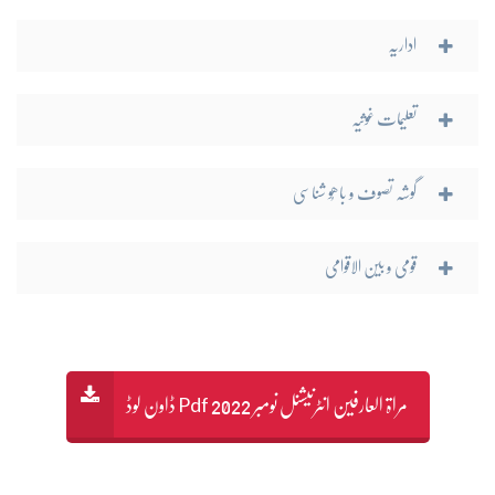
اداریہ
تعلیمات غوثیہ
گوشہ تصوف و باھُو شناسی
قومی و بین الاقوامی
مراۃ العارفین انٹرنیشنل نومبر 2022 Pdf ڈاون لوڈ