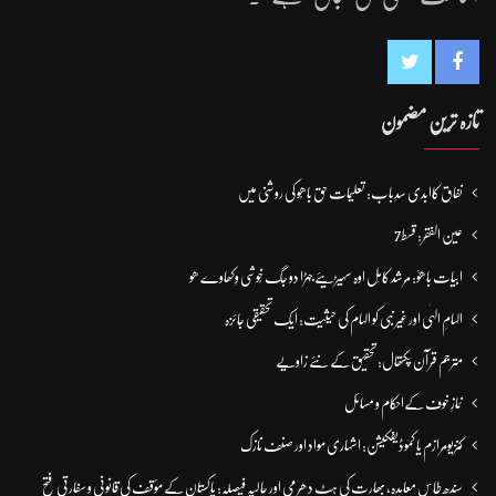
تازہ ترین مضمون
نفاق کاابدی سدِباب: تعلیمات حق باھُو کی روشنی میں
عین الفقر: قسط7
ابیات باھوؒ: مُرشد کامِل اوہ سہیڑیئے جہڑا دو جگ خُوشی وِکھاوے ھو
الہامِ الہٰی اور غیر نبی کو الہام کی حیثیت: ایک تحقیقی جائزہ
مترجم قرآن پکتھال: تحقیق کے نئے زاویے
نمازِ خوف کےاحکام و مسائل
کنزیومرازم یا کموڈیفکیشن: اشہاری مواد اور صنف نازک
سندھ طاس معاہدہ، بھارت کی ہٹ دھرمی اور حالیہ فیصلہ: پاکستان کے مؤقف کی قانونی و سفارتی فتح