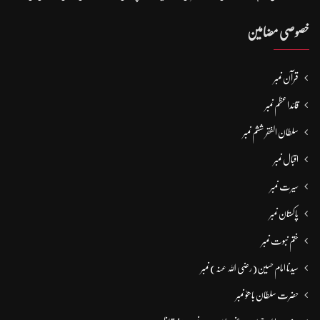
خصوصی مضامین
قرآن نمبر
قائداعظم نمبر
سلطان الفقر ششم نمبر
اقبال نمبر
سیرت نمبر
پاکستان نمبر
ختم نبوت نمبر
سیدنا امام حسین(رضی اللہ عنہ) نمبر
حضرت سلطان باھوؒ نمبر