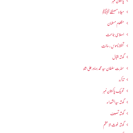
پاکستان نمبر
میلاد مصطفےٰﷺ
مظلوم مسلمان
اصلاحی جماعت
تحفظ ناموسِ رسالت
گوشہ اقبال
حضرت سلطان سید محمد بہادرعلی شاہ
تذکرہ
تحریکِ پاکستان نمبر
گوشہ سیدالشھداء
گوشہ تصوف
گوشہ غوث الاعظم