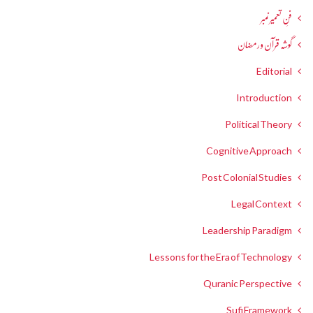
فنِ تعمیر نمبر
گوشہ قرآن و رمضان
Editorial
Introduction
Political Theory
Cognitive Approach
Post Colonial Studies
Legal Context
Leadership Paradigm
Lessons for the Era of Technology
Quranic Perspective
Sufi Framework