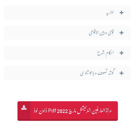
اداریہ
قومی و بین الاقوامی
احکامِ شرع
گوشہ تصوف و باھُو شناسی
مراۃ العارفین انٹرنیشنل مارچ 2022 Pdf ڈاون لوڈ