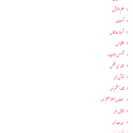
علم القرآن
تصوف
شھبازِ عارفاں
اقتباس
قصص الانبیاء
شاہ خیبر شکن
قرآن نمبر
قائداعظم نمبر
سلطان الفقر ششم نمبر
اقبال نمبر
سیرت نمبر