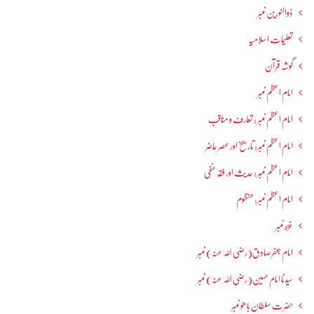
ذوالنورین نمبر
تعلیماتِ اسلامیہ
گوشہ قرآن
امام اعظم نمبر
امام اعظم نمبر : تعارف و مناقب
امام اعظم نمبر: تاریخ اور عصرِ حاضر
امام اعظم نمبر : حدیث اور فقہ حنفی
امام اعظم نمبر: منظوم
غزہ نمبر
امام جعفرصادق(رضی اللہ عنہ) نمبر
سیدنا امام حسین(رضی اللہ عنہ) نمبر
حضرت سلطان باھوؒ نمبر