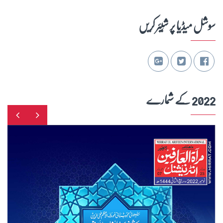
سوشل میڈیا پر شِیئر کریں
2022 کے شمارے