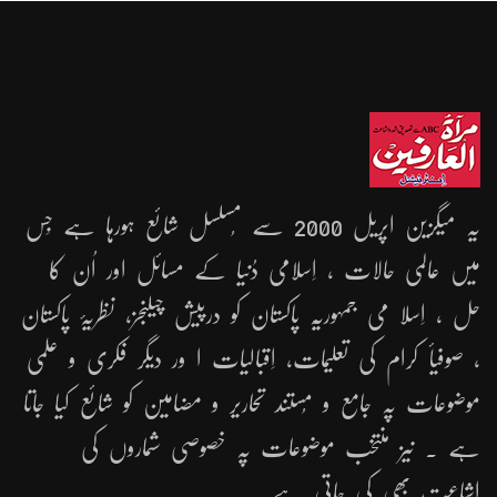
یہ میگزین اپریل 2000 سے مُسلسل شائع ہورہا ہے جِس
میں عالمی حالات ، اِسلامی دُنیا کے مسائل اور اُن کا
حل ، اِسلا می جمہوریّہ پاکستان کو درپیش چیلنجز، نظریۂ پاکستان
، صوفیأ کرام کی تعلیمات، اِقبالیات ا ور دیگر فکری و علمی
موضوعات پہ جامع و مُستند تحاریر و مضامین کو شائع کیا جاتا
ہے ۔ نیز منتخب موضوعات پہ خصوصی شماروں کی
اشاعت بھی کی جاتی ہے ۔