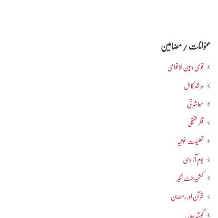
عنوانات / مضامین
قومی و بین الاقوامی
مرشدِ کامل
معاشرتی
فکرحقیقی
تعلیمات غوثیہ
یومِ آزادی
کشمیرجنت نظیر
قرآن اور رمضان
گوشہ بیدل