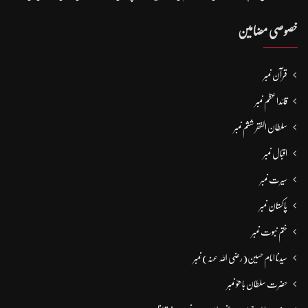
خصوصی مضامین
قرآن نمبر
قائداعظم نمبر
سلطان الفقر ششم نمبر
اقبال نمبر
سیرت نمبر
پاکستان نمبر
ختم نبوت نمبر
سیدنا امام حسین(رضی اللہ عنہ) نمبر
حضرت سلطان باھوؒ نمبر