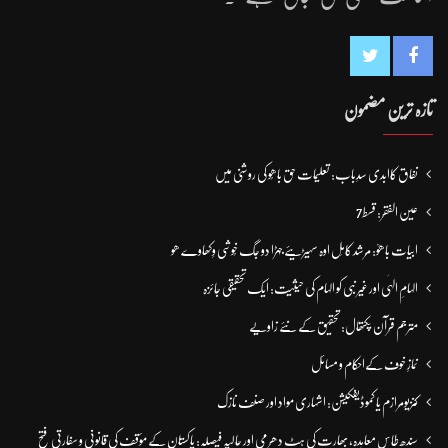
تازہ ترین مضمون
نفاق کاابدی سدِباب: تعلیمات حق باھُو کی روشنی میں
عین الفقر: قسط7
ابیات باھوؒ: مُرشد کامِل اوہ سہیڑیئے جہڑا دو جگ خُوشی وِکھاوے ھو
الہامِ الہٰی اور غیر نبی کو الہام کی حیثیت: ایک تحقیقی جائزہ
مترجم قرآن پکتھال: تحقیق کے نئے زاویے
نمازِ خوف کےاحکام و مسائل
کنزیومرازم یا کموڈیفکیشن: اشہاری مواد اور صنف نازک
سندھ طاس معاہدہ، بھارت کی ہٹ دھرمی اور حالیہ فیصلہ: پاکستان کے مؤقف کی قانونی و سفارتی فتح