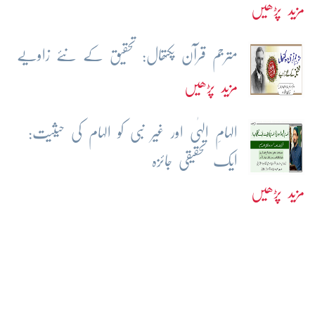
مزید پڑھیں
مترجم قرآن پکتھال: تحقیق کے نئے زاویے
مزید پڑھیں
الہامِ الہٰی اور غیر نبی کو الہام کی حیثیت:
ایک تحقیقی جائزہ
مزید پڑھیں