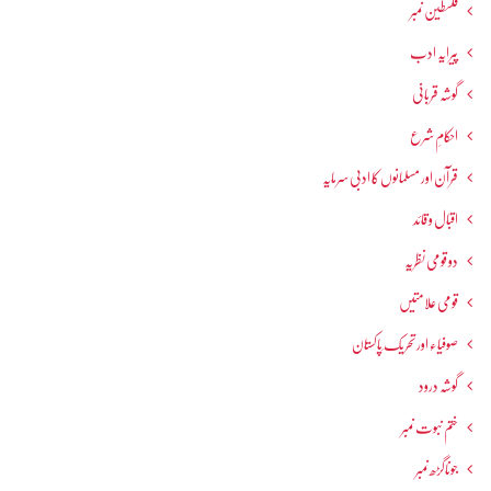
فلسطین نمبر
پیرایہ ادب
گوشہ قربانی
احکامِ شرع
قرآن اور مسلمانوں کا ادبی سرمایہ
اقبال و قائد
دو قومی نظریہ
قومی علامتیں
صوفیاء اور تحریک ِپاکستان
گوشہ درود
ختم نبوت نمبر
جوناگڑھ نمبر