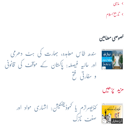
مذہبی
تاریخ اسلام
خصوصی مضامین
سندھ طاس معاہدہ، بھارت کی ہٹ دھرمی
اور حالیہ فیصلہ: پاکستان کے مؤقف کی قانونی
و سفارتی فتح
مزید پڑھیں
کنزیومرازم یا کموڈیفکیشن: اشہاری مواد اور
صنف نازک