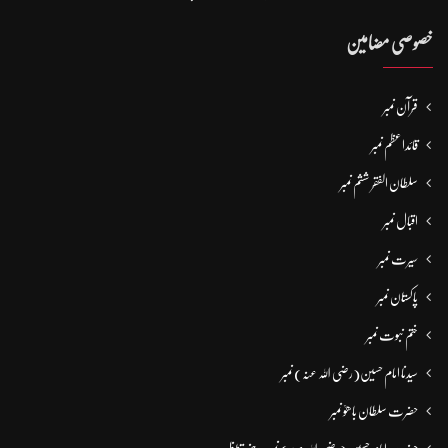
خصوصی مضامین
قرآن نمبر
قائداعظم نمبر
سلطان الفقر ششم نمبر
اقبال نمبر
سیرت نمبر
پاکستان نمبر
ختم نبوت نمبر
سیدنا امام حسین(رضی اللہ عنہ) نمبر
حضرت سلطان باھوؒ نمبر