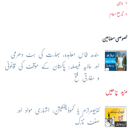
مذہبی
تاریخ اسلام
خصوصی مضامین
سندھ طاس معاہدہ، بھارت کی ہٹ دھرمی
اور حالیہ فیصلہ: پاکستان کے مؤقف کی قانونی
و سفارتی فتح
مزید پڑھیں
کنزیومرازم یا کموڈیفکیشن: اشہاری مواد اور
صنف نازک