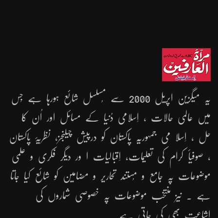
یہ میگزین اپریل 2000 سے مُسلسل شائع ہورہا ہے جِس
میں عالمی حالات ، اِسلامی دُنیا کے مسائل اور اُن کا
حل ، اِسلا می جمہوریّہ پاکستان کو درپیش چیلنجز، نظریۂ پاکستان
، صوفیأ کرام کی تعلیمات، اِقبالیات ا ور دیگر فکری و علمی
موضوعات پہ جامع و مُستند تحاریر و مضامین کو شائع کیا جاتا
ہے ۔ نیز منتخب موضوعات پہ خصوصی شماروں کی
اشاعت بھی کی جاتی ہے ۔