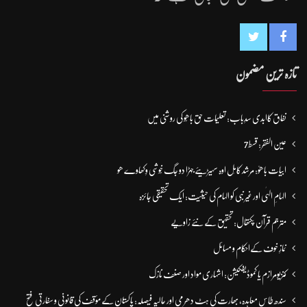
تازہ ترین مضمون
نفاق کاابدی سدِباب: تعلیمات حق باھُو کی روشنی میں
عین الفقر: قسط7
ابیات باھوؒ: مُرشد کامِل اوہ سہیڑیئے جہڑا دو جگ خُوشی وِکھاوے ھو
الہامِ الہٰی اور غیر نبی کو الہام کی حیثیت: ایک تحقیقی جائزہ
مترجم قرآن پکتھال: تحقیق کے نئے زاویے
نمازِ خوف کےاحکام و مسائل
کنزیومرازم یا کموڈیفکیشن: اشہاری مواد اور صنف نازک
سندھ طاس معاہدہ، بھارت کی ہٹ دھرمی اور حالیہ فیصلہ: پاکستان کے مؤقف کی قانونی و سفارتی فتح