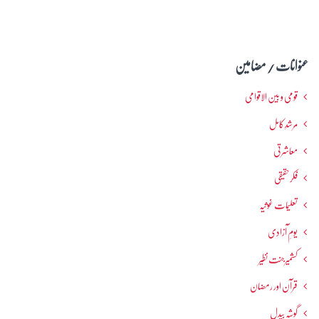
عنوانات / مضامین
قومی و بین الاقوامی
مرشدِ کامل
معاشرتی
فکرحقیقی
تعلیمات غوثیہ
یومِ آزادی
کشمیرجنت نظیر
قرآن اور رمضان
گوشہ بیدل