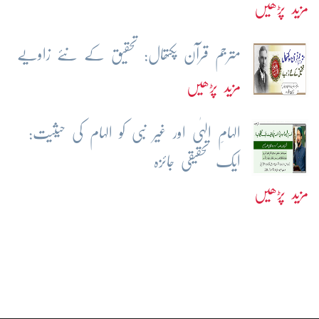
مزید پڑھیں
مترجم قرآن پکتھال: تحقیق کے نئے زاویے
مزید پڑھیں
الہامِ الہٰی اور غیر نبی کو الہام کی حیثیت:
ایک تحقیقی جائزہ
مزید پڑھیں