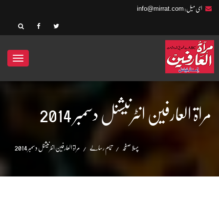
info@mirrat.com
ای میل:
ggle
ation
مراۃ العارفین انٹرنیشنل دسمبر 2014
پہلا صفحہ
تمام رسالے
مراۃ العارفین انٹرنیشنل دسمبر 2014