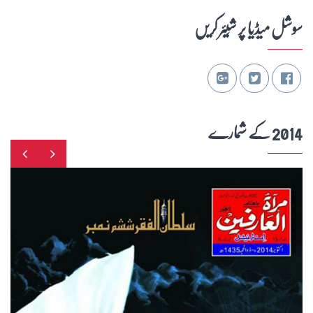
سوشل میڈیا پر شِیئر کریں
2014 کے شمارے