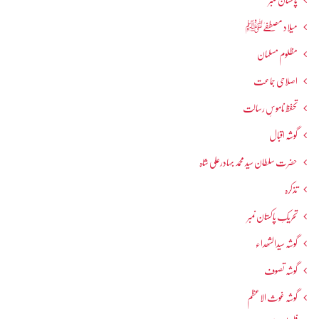
پاکستان نمبر
میلاد مصطفےٰﷺ
مظلوم مسلمان
اصلاحی جماعت
تحفظ ناموسِ رسالت
گوشہ اقبال
حضرت سلطان سید محمد بہادرعلی شاہ
تذکرہ
تحریکِ پاکستان نمبر
گوشہ سیدالشھداء
گوشہ تصوف
گوشہ غوث الاعظم