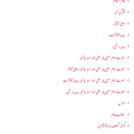
عالمِ اسلام
قرآن نمبر
دینی تناظر:
جدید تناظرات:
ہدیہ ءِسُخن:
حضرت امام حسین(رضی اللہ عنہ ) نمبر
حضرت امام حسین(رضی اللہ عنہ ) نمبر: دینی تناظر
حضرت امام حسین(رضی اللہ عنہ ) نمبر: جدید تناظرات
حضرت امام حسین(رضی اللہ عنہ ) نمبر: ہدیہ ءِ سُخن
اداریہ
صلاےعام
گوشہ تصوف و باھُو شناسی