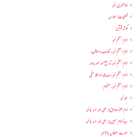
ذوالنورین نمبر
تعلیماتِ اسلامیہ
گوشہ قرآن
امام اعظم نمبر
امام اعظم نمبر : تعارف و مناقب
امام اعظم نمبر: تاریخ اور عصرِ حاضر
امام اعظم نمبر : حدیث اور فقہ حنفی
امام اعظم نمبر: منظوم
غزہ نمبر
امام جعفرصادق(رضی اللہ عنہ) نمبر
سیدنا امام حسین(رضی اللہ عنہ) نمبر
حضرت سلطان باھوؒ نمبر