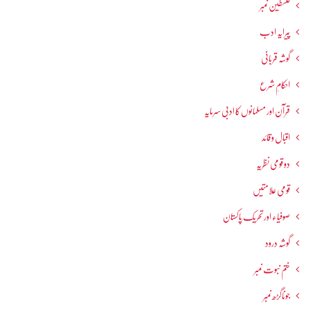
فلسطین نمبر
پیرایہ ادب
گوشہ قربانی
احکامِ شرع
قرآن اور مسلمانوں کا ادبی سرمایہ
اقبال و قائد
دو قومی نظریہ
قومی علامتیں
صوفیاء اور تحریک ِپاکستان
گوشہ درود
ختم نبوت نمبر
جوناگڑھ نمبر