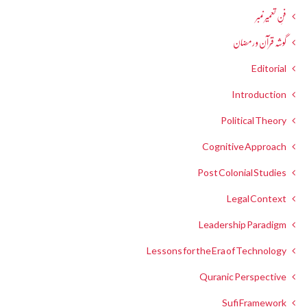
فنِ تعمیر نمبر
گوشہ قرآن و رمضان
Editorial
Introduction
Political Theory
Cognitive Approach
Post Colonial Studies
Legal Context
Leadership Paradigm
Lessons for the Era of Technology
Quranic Perspective
Sufi Framework