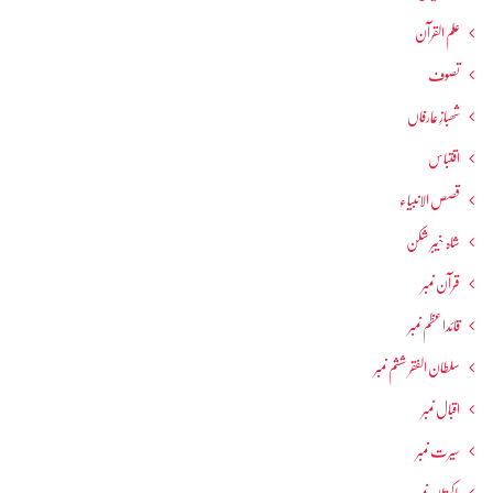
علم القرآن
تصوف
شھبازِ عارفاں
اقتباس
قصص الانبیاء
شاہ خیبر شکن
قرآن نمبر
قائداعظم نمبر
سلطان الفقر ششم نمبر
اقبال نمبر
سیرت نمبر