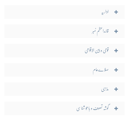
اداریہ
قائداعظم نمبر
قومی و بین الاقوامی
صلاےعام
مذہبی
گوشہ تصوف و باھُو شناسی