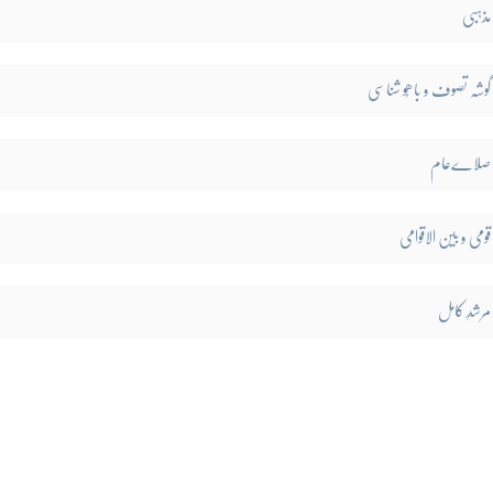
مذہبی
گوشہ تصوف و باھُو شناسی
صلاےعام
قومی و بین الاقوامی
مرشدِ کامل