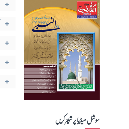
سوشل میڈیا پر شِیئر کریں