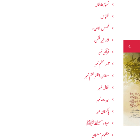
شھبازِ عارفاں
اقتباس
قصص الانبیاء
شاہ خیبر شکن
قرآن نمبر
قائداعظم نمبر
سلطان الفقر ششم نمبر
اقبال نمبر
سیرت نمبر
پاکستان نمبر
میلاد مصطفےٰﷺ
مظلوم مسلمان
نومبر 2016