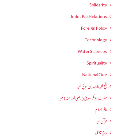
Solidarity
Indo-Pak Relations
Foreign Policy
Technology
Water Sciences
Spirituality
National Ode
شیخ اکبر علامہ ابن عربی نمبر
حضرت ابوبکر صدیق(رضی اللہ عنہ) نمبر
عالمِ اسلام
قرآن نمبر
دینی تناظر: