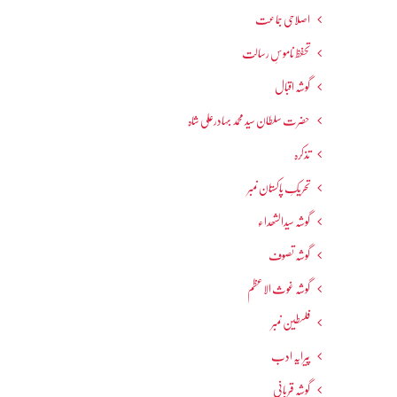
اصلاحی جماعت
تحفظ ناموسِ رسالت
گوشہ اقبال
حضرت سلطان سید محمد بہادرعلی شاہ
تذکرہ
تحریکِ پاکستان نمبر
گوشہ سیدالشھداء
گوشہ تصوف
گوشہ غوث الاعظم
فلسطین نمبر
پیرایہ ادب
گوشہ قربانی