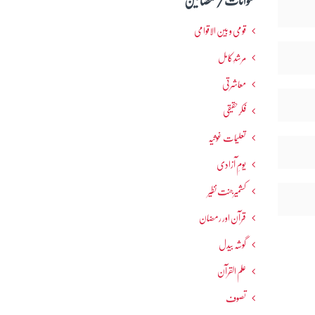
عنوانات / مضامین
قومی و بین الاقوامی
مرشدِ کامل
معاشرتی
فکرحقیقی
تعلیمات غوثیہ
یومِ آزادی
کشمیرجنت نظیر
قرآن اور رمضان
گوشہ بیدل
علم القرآن
تصوف