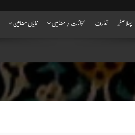
پہلا صفحہ
تعارف
عنوانات / مضامین
نمایاں مضامین