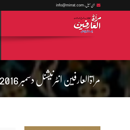
info@mirrat.com
ای میل:
مراۃالعارفین انٹرنیشنل دسمبر 2016