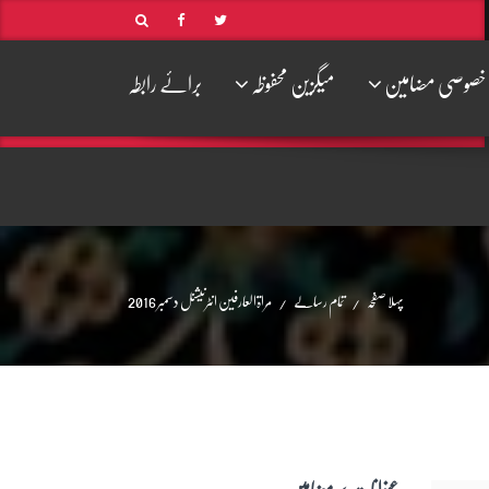
خصوصی مضامین
میگزین محفوظہ
برائے رابطہ
پہلا صفحہ
تمام رسالے
مراۃالعارفین انٹرنیشنل دسمبر 2016