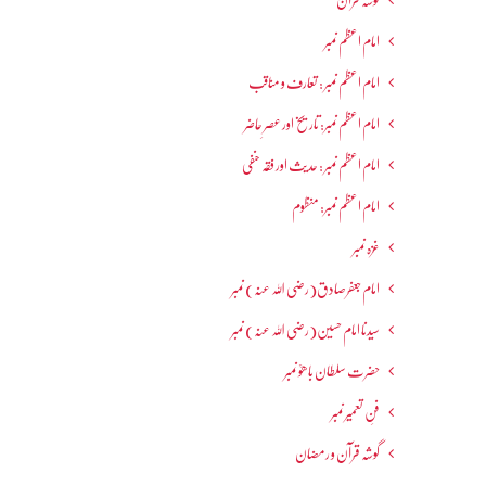
گوشہ قرآن
امام اعظم نمبر
امام اعظم نمبر : تعارف و مناقب
امام اعظم نمبر: تاریخ اور عصرِ حاضر
امام اعظم نمبر : حدیث اور فقہ حنفی
امام اعظم نمبر: منظوم
غزہ نمبر
امام جعفرصادق(رضی اللہ عنہ) نمبر
سیدنا امام حسین(رضی اللہ عنہ) نمبر
حضرت سلطان باھوؒ نمبر
فنِ تعمیر نمبر
گوشہ قرآن و رمضان