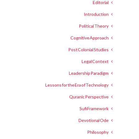
Editorial
Introduction
Political Theory
Cognitive Approach
Post Colonial Studies
Legal Context
Leadership Paradigm
Lessons for the Era of Technology
Quranic Perspective
Sufi Framework
Devotional Ode
Philosophy