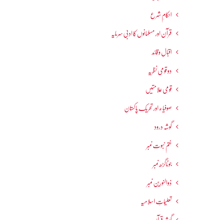
احکامِ شرع
قرآن اور مسلمانوں کا ادبی سرمایہ
اقبال و قائد
دو قومی نظریہ
قومی علامتیں
صوفیاء اور تحریک ِپاکستان
گوشہ درود
ختم نبوت نمبر
جوناگڑھ نمبر
ذوالنورین نمبر
تعلیماتِ اسلامیہ