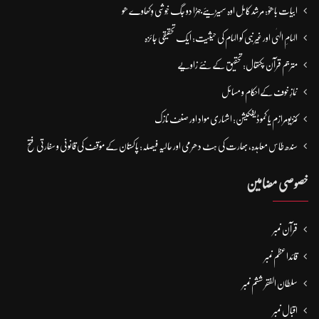
ابیات باھوؒ: مُرشد کامِل اوہ سہیڑیئے جہڑا دو جگ خُوشی وِکھاوے ھو
الہامِ الہٰی اور غیر نبی کو الہام کی حیثیت: ایک تحقیقی جائزہ
مترجم قرآن پکتھال: تحقیق کے نئے زاویے
نمازِ خوف کےاحکام و مسائل
کنزیومرازم یا کموڈیفکیشن: اشہاری مواد اور صنف نازک
سندھ طاس معاہدہ، بھارت کی ہٹ دھرمی اور حالیہ فیصلہ: پاکستان کے مؤقف کی قانونی و سفارتی فتح
خصوصی مضامین
قرآن نمبر
قائداعظم نمبر
سلطان الفقر ششم نمبر
اقبال نمبر