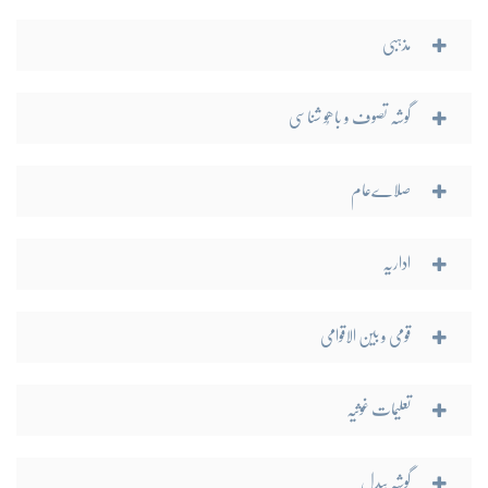
مذہبی
گوشہ تصوف و باھُو شناسی
صلاےعام
اداریہ
قومی و بین الاقوامی
تعلیمات غوثیہ
گوشہ بیدل