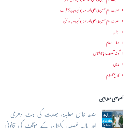
حضرت امام حسین(رضی اللہ عنہ ) نمبر: جدید تناظرات
حضرت امام حسین(رضی اللہ عنہ ) نمبر: ہدیہ ءِ سُخن
اداریہ
صلاےعام
گوشہ تصوف و باھُو شناسی
مذہبی
تاریخ اسلام
خصوصی مضامین
سندھ طاس معاہدہ، بھارت کی ہٹ دھرمی
اور حالیہ فیصلہ: پاکستان کے مؤقف کی قانونی