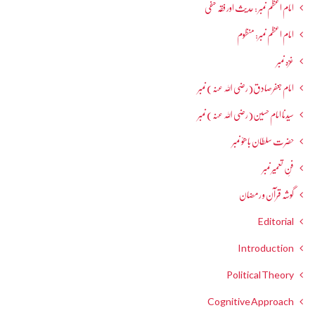
امام اعظم نمبر : حدیث اور فقہ حنفی
امام اعظم نمبر: منظوم
غزہ نمبر
امام جعفرصادق(رضی اللہ عنہ) نمبر
سیدنا امام حسین(رضی اللہ عنہ) نمبر
حضرت سلطان باھوؒ نمبر
فنِ تعمیر نمبر
گوشہ قرآن و رمضان
Editorial
Introduction
Political Theory
Cognitive Approach