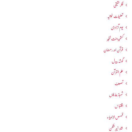
فکرحقیقی
تعلیمات غوثیہ
یومِ آزادی
کشمیرجنت نظیر
قرآن اور رمضان
گوشہ بیدل
علم القرآن
تصوف
شھبازِ عارفاں
اقتباس
قصص الانبیاء
شاہ خیبر شکن