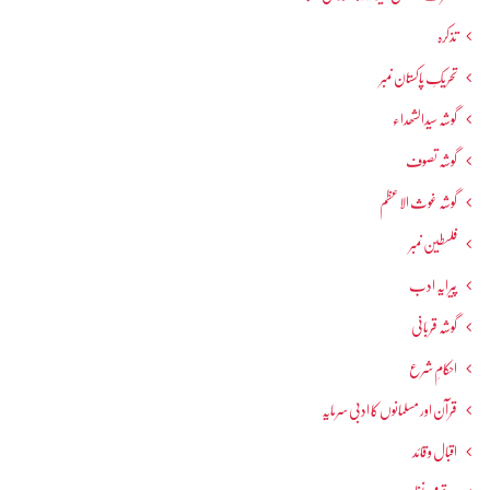
تذکرہ
تحریکِ پاکستان نمبر
گوشہ سیدالشھداء
گوشہ تصوف
گوشہ غوث الاعظم
فلسطین نمبر
پیرایہ ادب
گوشہ قربانی
احکامِ شرع
قرآن اور مسلمانوں کا ادبی سرمایہ
اقبال و قائد