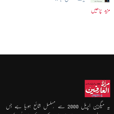
مزید پڑھیں
یہ میگزین اپریل 2000 سے مُسلسل شائع ہورہا ہے جِس