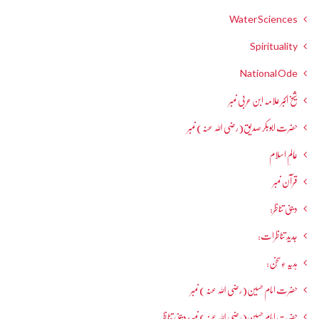
Water Sciences
Spirituality
National Ode
شیخ اکبر علامہ ابن عربی نمبر
حضرت ابوبکر صدیق(رضی اللہ عنہ) نمبر
عالمِ اسلام
قرآن نمبر
دینی تناظر:
جدید تناظرات:
ہدیہ ءِسُخن:
حضرت امام حسین(رضی اللہ عنہ ) نمبر
حضرت امام حسین(رضی اللہ عنہ ) نمبر: دینی تناظر