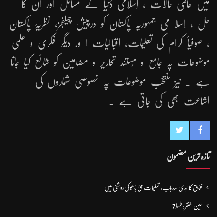
میں عالمی حالات ، اِسلامی دُنیا کے مسائل اور اُن کا
حل ، اِسلا می جمہوریّہ پاکستان کو درپیش چیلنجز، نظریۂ پاکستان
، صوفیأ کرام کی تعلیمات، اِقبالیات ا ور دیگر فکری و علمی
موضوعات پہ جامع و مُستند تحاریر و مضامین کو شائع کیا جاتا
ہے ۔ نیز منتخب موضوعات پہ خصوصی شماروں کی
اشاعت بھی کی جاتی ہے ۔
تازہ ترین مضمون
نفاق کاابدی سدِباب: تعلیمات حق باھُو کی روشنی میں
عین الفقر: قسط7