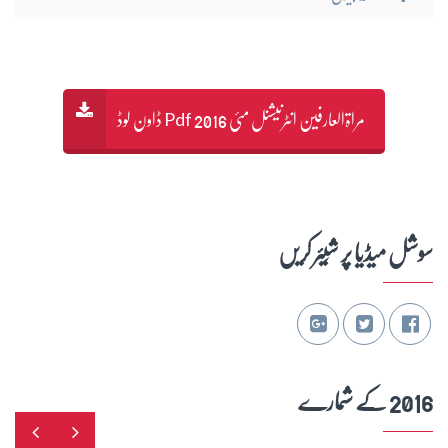
مراۃالعارفین انٹرنیشنل مئی 2016 Pdf ڈاون لوڈ
سوشل میڈیا پر شِیئر کریں
2016 کے شمارے