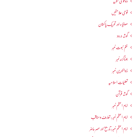
دو قومی نظریہ
قومی علامتیں
صوفیاء اور تحریک ِپاکستان
گوشہ درود
ختم نبوت نمبر
جوناگڑھ نمبر
ذوالنورین نمبر
تعلیماتِ اسلامیہ
گوشہ قرآن
امام اعظم نمبر
امام اعظم نمبر : تعارف و مناقب
امام اعظم نمبر: تاریخ اور عصرِ حاضر