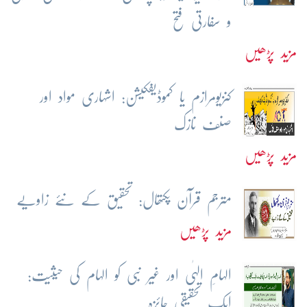
و سفارتی فتح
مزید پڑھیں
کنزیومرازم یا کموڈیفکیشن: اشہاری مواد اور
صنف نازک
مزید پڑھیں
مترجم قرآن پکتھال: تحقیق کے نئے زاویے
مزید پڑھیں
الہامِ الہٰی اور غیر نبی کو الہام کی حیثیت:
ایک تحقیقی جائزہ