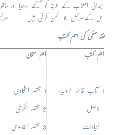
ابتدائی اصحاب کے طریقہ کو آگے بڑھایا اور
ساتھ
اس کےسرخیل ابو الحسن کرخیؒ ہیں-
سرخی
فقہ حنفی کی اہم کتب
اہم کتب
اہم متون
1-کتاب ظاھر الروایۃ:
1-مختصر الطحاوی
-الاصل
2-مختصر الکرخی
-الزیادات
3-مختصر القدوری