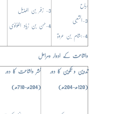
رباح
3- زفر بن الھذیل
3-الشعبی
4-حسن بن زیاد اللؤلؤی
4-ہشام بن عروۃ
واشاعت کے ادوار ومراحل
تدوین و تکوین کا دور
نشر واشاعت کا دور
(120ھ-204ھ)
(204ھ-710ھ)