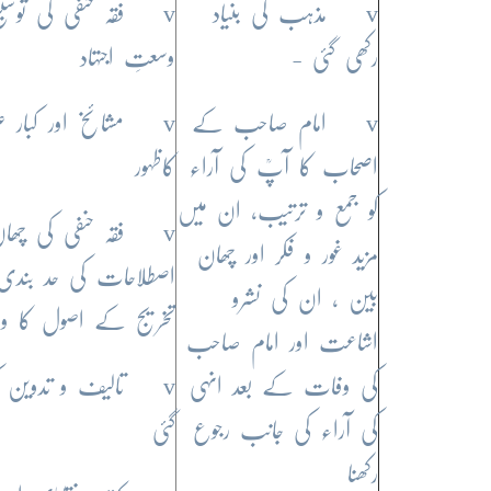
v مذہب کی بنیاد
v فقہ حنفی کی توسیع 
رکھی گئی -
وسعتِ اجتہاد
v امام صاحب کے
v مشائخ اور کبار 
اصحاب کا آپؒ کی آراء
کاظہور
کو جمع و ترتیب، ان میں
v فقہ حنفی کی چھا
مزید غور و فکر اور چھان
اصطلاحات کی حد بندی، 
بین ، ان کی نشرو
تخریج کے اصول کا وض
اشاعت اور امام صاحب
کی وفات کے بعد انہی
v تالیف و تدوین کی
کی آراء کی جانب رجوع
گئی
رکھنا