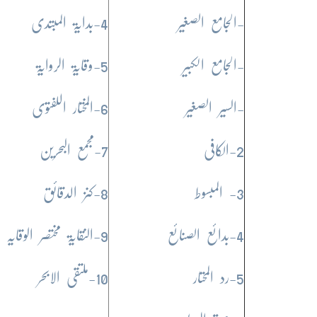
-الجامع الصغیر
4-بدایۃ المبتدی
-الجامع الکبیر
5-وقایۃ الروایۃ
-السیر الصغیر
6-المختار اللفتوی
2-الکافی
7-مجمع البحرین
3- المبسوط
8-کنز الدقائق
4-بدائع الصنائع
9-النقایۃ مختصر الوقایہ
5-رد المحتار
10-ملتقی الابحر