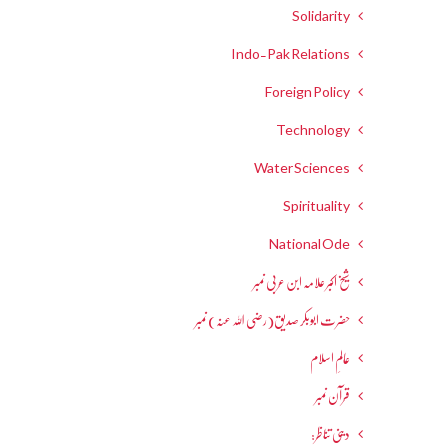
Solidarity
Indo-Pak Relations
Foreign Policy
Technology
Water Sciences
Spirituality
National Ode
شیخ اکبر علامہ ابن عربی نمبر
حضرت ابوبکر صدیق(رضی اللہ عنہ) نمبر
عالمِ اسلام
قرآن نمبر
دینی تناظر: