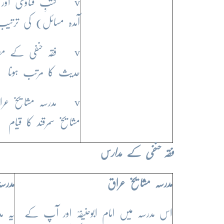
v کتبِ فتاوٰی اور 
آمدہ مسائل) کی ترتیب 
v فقہ حنفی کے مطا
حدیث کا مرتب ہونا
v مدرسہ مشایخ عراق
مشایخ سمرقند کا قیام
فقہ حنفی کے مدار
س
مدرسہ مشایخ عراق
مدرسہ
اس مدرسہ میں امام ابوحنیفہؒ اور آپ کے
یہ م