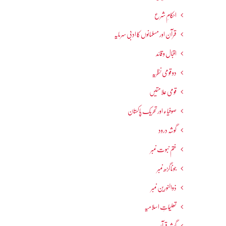
احکامِ شرع
قرآن اور مسلمانوں کا ادبی سرمایہ
اقبال و قائد
دو قومی نظریہ
قومی علامتیں
صوفیاء اور تحریک ِپاکستان
گوشہ درود
ختم نبوت نمبر
جوناگڑھ نمبر
ذوالنورین نمبر
تعلیماتِ اسلامیہ