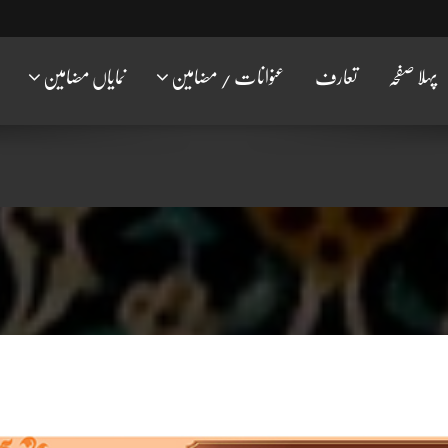
پہلا صفحہ
تعارف
عنوانات / مضامین
نمایاں مضامین