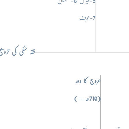
5-قیاس 6-استحسان
7-عُرف
فقہ حنفی کی ترویج
عروج کا دور
(710ھ---)