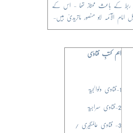
 ربط کے باعث ممتاز تھا - اس کے
ل امام الآئمہ ابو منصور ماتریدیؒ ہیں-
اہم کتبِ فتاوٰی
1-فتاوی ولوالجیۃ
2-فتاوی سراجیۃ
3- فتاوی عالمگیری /