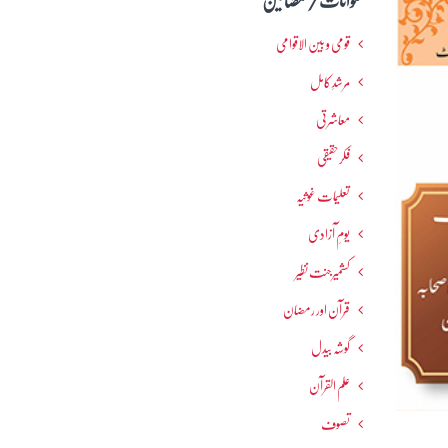
عنوانات / مضامین
قومی و بین الاقوامی
مرشدِ کامل
معاشرتی
فکرحقیقی
تعلیمات غوثیہ
یومِ آزادی
کشمیرجنت نظیر
قرآن اور رمضان
گوشہ بیدل
علم القرآن
تصوف