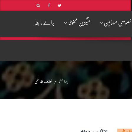
خصوصی مضامین
میگزین محفوظہ
برائے رابطہ
پہلا صفحہ
تعارُف فقہ حنفی