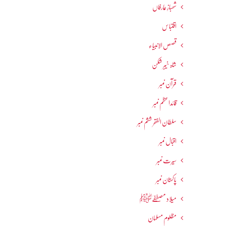
شھبازِ عارفاں
اقتباس
قصص الانبیاء
شاہ خیبر شکن
قرآن نمبر
قائداعظم نمبر
سلطان الفقر ششم نمبر
اقبال نمبر
سیرت نمبر
پاکستان نمبر
میلاد مصطفےٰﷺ
مظلوم مسلمان