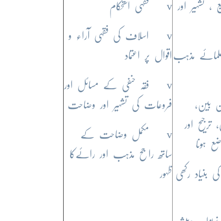
، تشہیر اور
v فقہی استحکام
v اسلاف کی فقہی آراء و
علمائے مذہب
اقوال پر اعتماد
v فقہ حنفی کے مسائل اور
ن بین،
فروعات کی تشہیر اور وضاحت
ترجیح اور
v مکمل وضاحت کے
ع ہونا
ساتھ راجح مذہب اور رائےکا
 بنیاد رکھی
ظہور