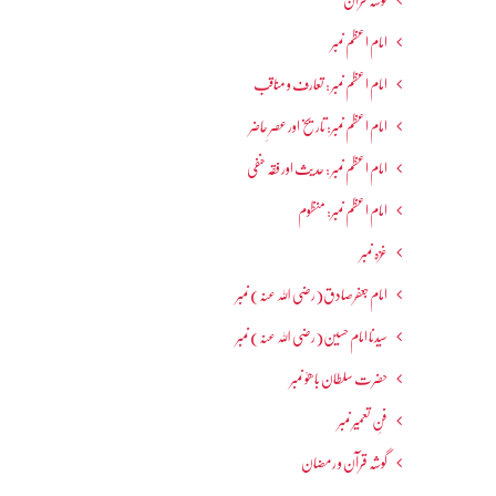
گوشہ قرآن
امام اعظم نمبر
امام اعظم نمبر : تعارف و مناقب
امام اعظم نمبر: تاریخ اور عصرِ حاضر
امام اعظم نمبر : حدیث اور فقہ حنفی
امام اعظم نمبر: منظوم
غزہ نمبر
امام جعفرصادق(رضی اللہ عنہ) نمبر
سیدنا امام حسین(رضی اللہ عنہ) نمبر
حضرت سلطان باھوؒ نمبر
فنِ تعمیر نمبر
گوشہ قرآن و رمضان