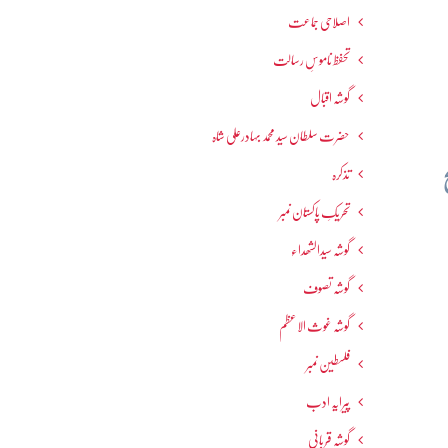
اصلاحی جماعت
تحفظ ناموسِ رسالت
گوشہ اقبال
حضرت سلطان سید محمد بہادرعلی شاہ
تذکرہ
تحریکِ پاکستان نمبر
گوشہ سیدالشھداء
گوشہ تصوف
گوشہ غوث الاعظم
فلسطین نمبر
پیرایہ ادب
گوشہ قربانی