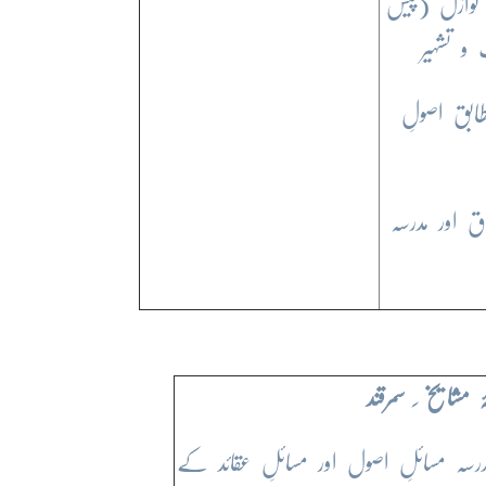
نوازل (پیش
و تشہیر
بق اصولِ
 اور مدرسہ
ٔ مشایخ ِ سمرقند
درسہ مسائلِ اصول اور مسائلِ عقائد کے