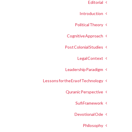
Editorial
Introduction
Political Theory
Cognitive Approach
Post Colonial Studies
Legal Context
Leadership Paradigm
Lessons for the Era of Technology
Quranic Perspective
Sufi Framework
Devotional Ode
Philosophy