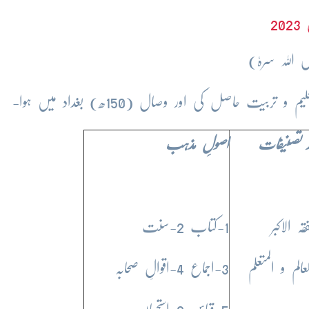
20
اللہ سرہٗ)
ر تصنیفات
اصولِ مذہب
1-کتاب 2-سنت
3-اجماع 4-اقوالِ صحابہ