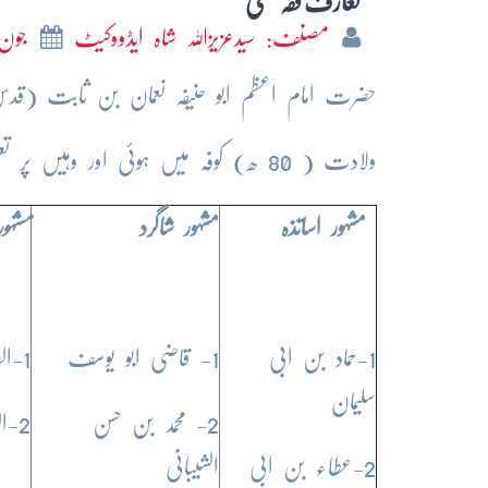
تعارُف فقہ حنفی
مصنف: سیدعزیزاللہ شاہ ایڈووکیٹ
جون 23
حضرت امام اعظم ابو حنیفہ نعمان بن ثابت (قدس 
ولادت ( 80 ھ) کوفہ میں ہوئی اور وہیں پر تعلیم و تربیت حاصل کی اور وصال (150ھ) بغداد میں ہوا-
مشہور اساتذہ
مشہور شاگرد
مشہو
1-حماد بن ابی
1- قاضی ابو یوسف
1-الفقہ الاکبر
سلیمان
2- محمد بن حسن
2-العالم و المتعلم
2-عطاء بن ابی
الشیبانی