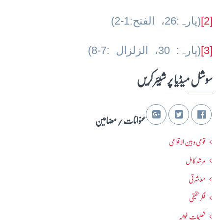
[2]
(پارہ:26، الفتح:1-2)
[3]
(پارہ: 30، الزلزال :7-8)
سوشل میڈیا پر شِیئر کریں
عنوانات / مضامین
قومی و بین الاقوامی
مرشدِ کامل
معاشرتی
فکرحقیقی
تعلیمات غوثیہ