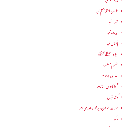
قائداعظم نمبر
سلطان الفقر ششم نمبر
اقبال نمبر
سیرت نمبر
پاکستان نمبر
میلاد مصطفےٰﷺ
مظلوم مسلمان
اصلاحی جماعت
تحفظ ناموسِ رسالت
گوشہ اقبال
حضرت سلطان سید محمد بہادرعلی شاہ
تذکرہ