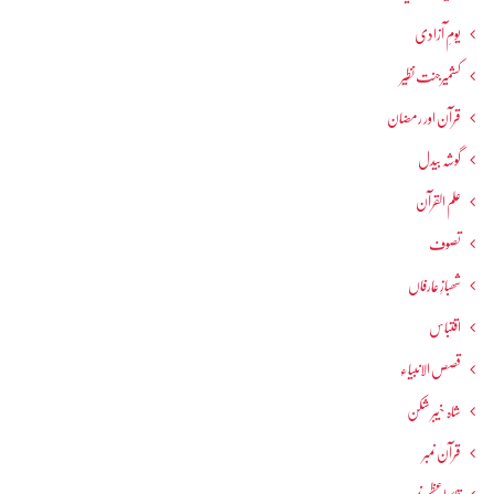
یومِ آزادی
کشمیرجنت نظیر
قرآن اور رمضان
گوشہ بیدل
علم القرآن
تصوف
شھبازِ عارفاں
اقتباس
قصص الانبیاء
شاہ خیبر شکن
قرآن نمبر