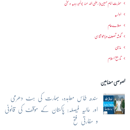
حضرت امام حسین(رضی اللہ عنہ ) نمبر: ہدیہ ءِ سُخن
اداریہ
صلاےعام
گوشہ تصوف و باھُو شناسی
مذہبی
تاریخ اسلام
خصوصی مضامین
سندھ طاس معاہدہ، بھارت کی ہٹ دھرمی
اور حالیہ فیصلہ: پاکستان کے مؤقف کی قانونی
و سفارتی فتح