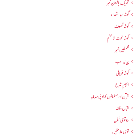
تحریکِ پاکستان نمبر
گوشہ سیدالشھداء
گوشہ تصوف
گوشہ غوث الاعظم
فلسطین نمبر
پیرایہ ادب
گوشہ قربانی
احکامِ شرع
قرآن اور مسلمانوں کا ادبی سرمایہ
اقبال و قائد
دو قومی نظریہ
قومی علامتیں