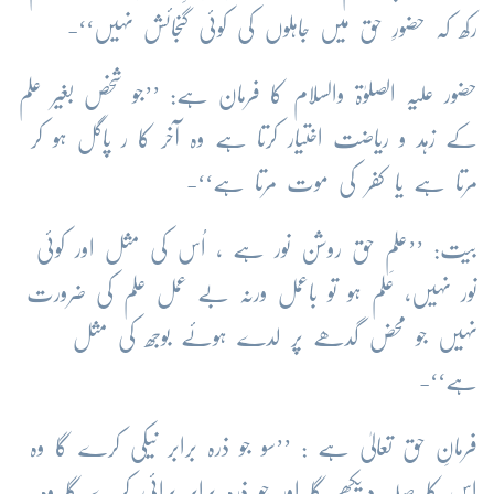
رکھ کہ حضورِ حق میں جاہلوں کی کوئی گنجائش نہیں‘‘-
حضور علیہ الصلوٰۃ والسلام کا فرمان ہے: ’’جو شخص بغیر علم
کے زہد و ریاضت اختیار کرتا ہے وہ آخر کا ر پاگل ہو کر
مرتا ہے یا کفر کی موت مرتا ہے‘‘-
بیت: ’’علمِ حق روشن نور ہے ، اُس کی مثل اور کوئی
نور نہیں، علم ہو تو باعمل ورنہ بے عمل علم کی ضرورت
نہیں جو محض گدھے پر لدے ہوئے بوجھ کی مثل
ہے‘‘-
فرمانِ حق تعالیٰ ہے : ’’سو جو ذرہ برابر نیکی کرے گا وہ
اس کا صلہ دیکھے گا اور جو ذرہ برابر برائی کرے گا وہ