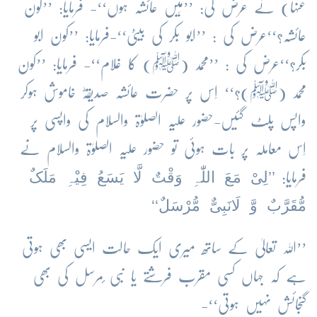
عنہا) نے عرض کی: ’’مَیں عائشہ ہوں‘‘- فرمایا: ’’کون
عائشہ؟‘‘عرض کی : ’’ابو بکر کی بیٹی‘‘-فرمایا: ’’کون ابو
بکر؟‘‘عرض کی : ’’محمد (ﷺ) کا غلام‘‘- فرمایا: ’’کون
محمد (ﷺ)؟‘‘ اِس پر حضرت عائشہ صدیقہؓ خاموش ہوکر
واپس پلٹ گئیں-حضور علیہ الصلوٰۃ والسلام کی واپسی پر
اِس معاملہ پر بات ہوئی تو حضور علیہ الصلوٰۃ والسلام نے
’’لِیْ مَعَ اللّٰہِ وَقْتٌ لَّا یَسَعُ فِیْہِ مَلَکٌ
فرمایا:
مُّقَرَّبٌ وَّ لَانَبِیٌّ مُّرْسَلٌ‘‘
’’اللہ تعالیٰ کے ساتھ میری ایک حالت ایسی بھی ہوتی
ہے کہ جہاں کسی مقرب فرشتے یا نبی ٔمرسل کی بھی
گنجائش نہیں ہوتی‘‘-