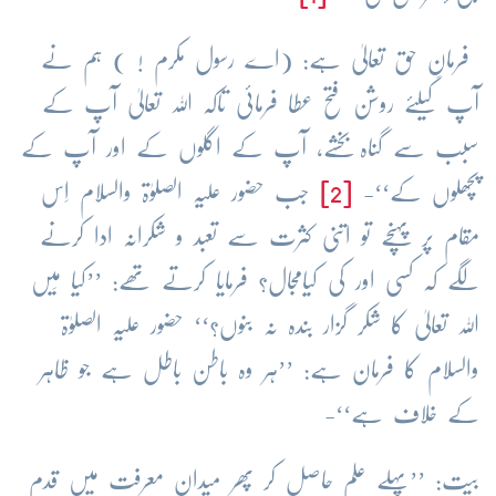
فرمانِ حق تعالیٰ ہے: (اے رسول مکرم ! ) ہم نے
آپ کیلئے روشن فتح عطا فرمائی تاکہ اللہ تعالیٰ آپ کے
سبب سے گناہ بخشے، آپ کے اگلوں کے اور آپ کے
پچھلوں کے‘‘-
[2]
جب حضور علیہ الصلوٰۃ والسلام اِس
مقام پر پہنچے تو اتنی کثرت سے تعبد و شکرانہ ادا کرنے
لگے کہ کسی اور کی کیامجال؟ فرمایا کرتے تھے: ’’کیا مَیں
اللہ تعالیٰ کا شکر گزار بندہ نہ بنوں؟‘‘ حضور علیہ الصلوٰۃ
والسلام کا فرمان ہے: ’’ہر وہ باطن باطل ہے جو ظاہر
کے خلاف ہے‘‘-
بیت: ’’پہلے علم حاصل کر پھر میدانِ معرفت میں قدم