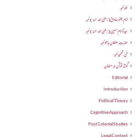
غزہ نمبر
امام جعفرصادق(رضی اللہ عنہ) نمبر
سیدنا امام حسین(رضی اللہ عنہ) نمبر
حضرت سلطان باھوؒ نمبر
فنِ تعمیر نمبر
گوشہ قرآن و رمضان
Editorial
Introduction
Political Theory
Cognitive Approach
Post Colonial Studies
Legal Context