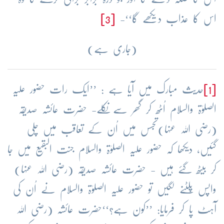
اس کا عذاب دیکھے گا‘‘-
[3]
(جاری ہے)
[1]
حدیث مبارک میں آیا ہے : ’’ایک رات حضور علیہ
الصلوٰۃ والسلام اُٹھ کر گھر سے نکلے- حضرت عائشہ صدیقہ
(رضی اللہ عنہا)تجسس میں اُن کے تعاقب میں چلی
گئیں، دیکھا کہ حضور علیہ الصلوٰۃ والسلام جنت البقیع میں جا
کر بیٹھ گئے ہیں - حضرت عائشہ صدیقہ (رضی اللہ عنہا)
واپس پلٹنے لگیں تو حضور علیہ الصلوٰۃ والسلام نے اُن کی
آہٹ پا کر فرمایا: ’’کون ہے؟‘‘حضرت عائشہ (رضی اللہ