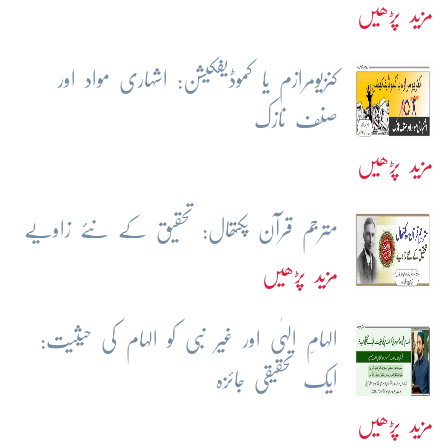
مزید پڑھیں
کنزیومرازم یا کموڈیفکیشن: اشہاری مواد اور
صنف نازک
مزید پڑھیں
مترجم قرآن پکتھال: تحقیق کے نئے زاویے
مزید پڑھیں
الہامِ الہٰی اور غیر نبی کو الہام کی حیثیت:
ایک تحقیقی جائزہ
مزید پڑھیں