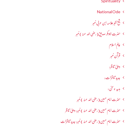
Spirituality
National Ode
شیخ اکبر علامہ ابن عربی نمبر
حضرت ابوبکر صدیق(رضی اللہ عنہ) نمبر
عالمِ اسلام
قرآن نمبر
دینی تناظر:
جدید تناظرات:
ہدیہ ءِسُخن:
حضرت امام حسین(رضی اللہ عنہ ) نمبر
حضرت امام حسین(رضی اللہ عنہ ) نمبر: دینی تناظر
حضرت امام حسین(رضی اللہ عنہ ) نمبر: جدید تناظرات