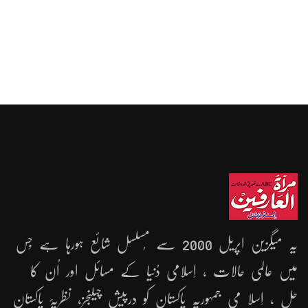
یہ میگزین اپریل 2000 سے مُسلسل شائع ہورہا ہے جِس
میں عالمی حالات ، اِسلامی دُنیا کے مسائل اور اُن کا
حل ، اِسلا می جمہوریّہ پاکستان کو درپیش چیلنجز، نظریۂ پاکستان