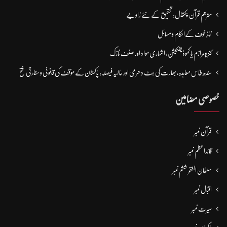
مترجم قرآن پکتھال: تحقیق کے نئے زاویے
نمازِ خوف کےاحکام و مسائل
کنزیومرازم یا کموڈیفکیشن: اشہاری مواد اور صنف نازک
سندھ طاس معاہدہ، بھارت کی ہٹ دھرمی اور حالیہ فیصلہ: پاکستان کے مؤقف کی قانونی و سفارتی فتح
خصوصی مضامین
قرآن نمبر
قائداعظم نمبر
سلطان الفقر ششم نمبر
اقبال نمبر
سیرت نمبر