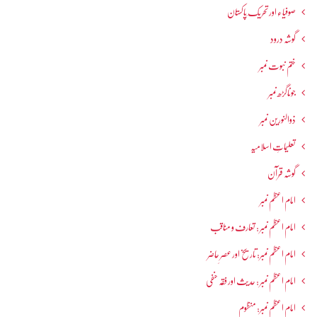
صوفیاء اور تحریک ِپاکستان
گوشہ درود
ختم نبوت نمبر
جوناگڑھ نمبر
ذوالنورین نمبر
تعلیماتِ اسلامیہ
گوشہ قرآن
امام اعظم نمبر
امام اعظم نمبر : تعارف و مناقب
امام اعظم نمبر: تاریخ اور عصرِ حاضر
امام اعظم نمبر : حدیث اور فقہ حنفی
امام اعظم نمبر: منظوم