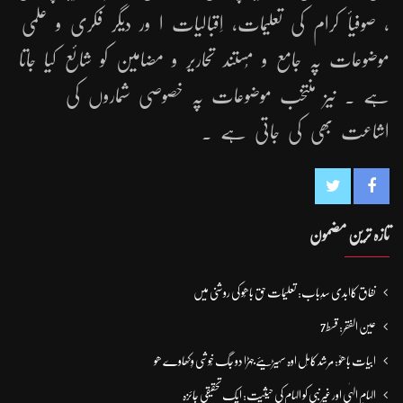
، صوفیأ کرام کی تعلیمات، اِقبالیات ا ور دیگر فکری و علمی
موضوعات پہ جامع و مُستند تحاریر و مضامین کو شائع کیا جاتا
ہے ۔ نیز منتخب موضوعات پہ خصوصی شماروں کی
اشاعت بھی کی جاتی ہے ۔
تازہ ترین مضمون
نفاق کاابدی سدِباب: تعلیمات حق باھُو کی روشنی میں
عین الفقر: قسط7
ابیات باھوؒ: مُرشد کامِل اوہ سہیڑیئے جہڑا دو جگ خُوشی وِکھاوے ھو
الہامِ الہٰی اور غیر نبی کو الہام کی حیثیت: ایک تحقیقی جائزہ