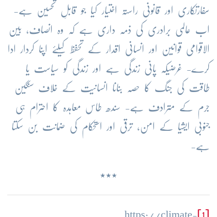
سفارتکاری اور قانونی راستہ اختیار کیا جو قابلِ تحسین ہے-
اب عالمی برادری کی ذمہ داری ہے کہ وہ انصاف، بین
الاقوامی قوانین اور انسانی اقدار کے تحفظ کیلئے اپنا کردار ادا
کرے- غرضیکہ پانی زندگی ہے اور زندگی کو سیاست یا
طاقت کی جنگ کا حصہ بنانا انسانیت کے خلاف سنگین
جرم کے مترادف ہے- سندھ طاس معاہدہ کا احترام ہی
جنوبی ایشیا کے امن، ترقی اور استحکام کی ضمانت بن سکتا
ہے-
٭٭٭
https://climate-
[1]