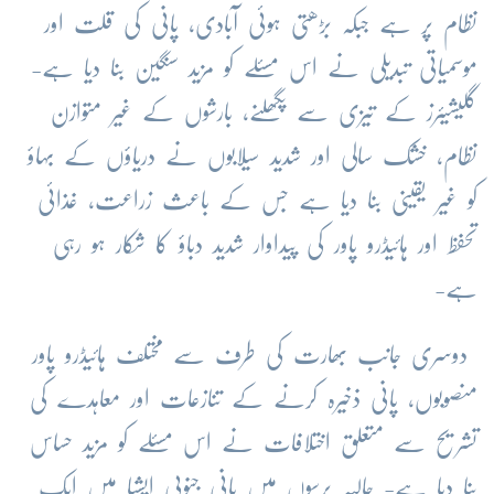
نظام پر ہے جبکہ بڑھتی ہوئی آبادی، پانی کی قلت اور
موسمیاتی تبدیلی نے اس مسئلے کو مزید سنگین بنا دیا ہے-
گلیشیئرز کے تیزی سے پگھلنے، بارشوں کے غیر متوازن
نظام، خشک سالی اور شدید سیلابوں نے دریاؤں کے بہاؤ
کو غیر یقینی بنا دیا ہے جس کے باعث زراعت، غذائی
تحفظ اور ہائیڈرو پاور کی پیداوار شدید دباؤ کا شکار ہو رہی
ہے-
دوسری جانب بھارت کی طرف سے مختلف ہائیڈرو پاور
منصوبوں، پانی ذخیرہ کرنے کے تنازعات اور معاہدے کی
تشریح سے متعلق اختلافات نے اس مسئلے کو مزید حساس
بنا دیا ہے- حالیہ برسوں میں پانی جنوبی ایشیا میں ایک