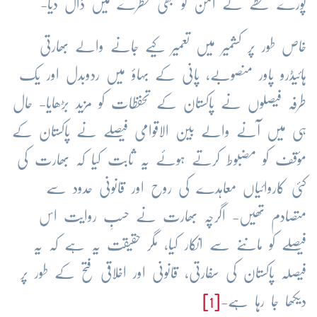
پورے خطے کے امن کو بھی خطرے میں ڈال دیا-
خاص طور پر کشمیر میں تعمیر کیے جانے والے بھارتی
ہائیڈرو پاور منصوبے، پانی کے بہاؤ میں ردوبدل اور یک
طرفہ فیصلوں نے پاکستان کے تحفظات کو مزید بڑھایا- حال
ہی میں آنے والے بین الاقوامی فیصلے نے پاکستان کے
مؤقف کو مضبوط کرتے ہوئے یہ ثابت کیا کہ بھارت کی
کئی کاروائیاں معاہدے کی روح اور قانونی حدود سے
متصادم تھیں- اگرچہ بھارت نے حسبِ روایت اس
فیصلے کو ماننے سے انکار کیا، مگر حقیقت یہ ہے کہ یہ
فیصلہ پاکستان کی سفارتی، قانونی اور اخلاقی فتح کے طور پر
دیکھا جا رہا ہے-
[1]