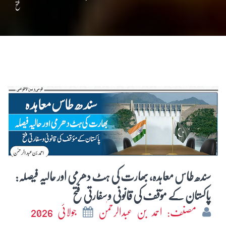
فتح
سندھ طاس معاہدہ، بھارت کی ہٹ دھرمی اور حالیہ فیصلہ:
پاکستان کے مؤقف کی قانونی و سفارتی فتح
مصنف: احمد بن عبدالرحمٰن
جولائی 2026