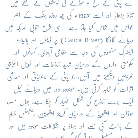
سے پانی کے رخ کو موڑنے کی کوششوں نے خطے میں
تناؤ بڑھایا اور اسے 1967ء کی چھ روزہ جنگ کے اہم
عوامل میں شامل کیا جاتا ہے- اسی طرح جنوبی امریکہ میں
دریائے کاؤکا (Cauca River) پر ڈیموں اور ہائیڈرو
الیکٹرک منصوبوں کی وجہ سے مقامی آبادی، کسانوں اور
حکومتی اداروں کے درمیان شدید تنازعات اور طویل احتجاجی
تحریکیں دیکھنے میں آئیں، جو پانی کے ماحولیاتی اور معاشی
اثرات کو ظاہر کرتی ہیں- موجودہ دور میں دریائے نیل
ایک بڑے تنازع کی شکل اختیار کر چکا ہے، جہاں مصر،
سوڈان اور ایتھوپیا کے درمیان گرینڈ ایتھوپین رینیسنس ڈیم
کے باعث آبی حصے اور بہاؤ پر اختلافات موجود ہیں اور