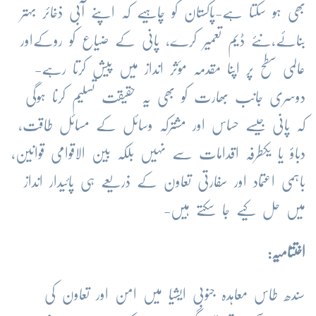
بھی ہو سکتا ہے-پاکستان کو چاہیے کہ اپنے آبی ذخائر بہتر
بنائے،نئے ڈیم تعمیر کرے، پانی کے ضیاع کو روکےاور
عالمی سطح پر اپنا مقدمہ مؤثر انداز میں پیش کرتا رہے-
دوسری جانب بھارت کو بھی یہ حقیقت تسلیم کرنا ہوگی
کہ پانی جیسے حساس اور مشترکہ وسائل کے مسائل طاقت،
دباؤ یا یکطرفہ اقدامات سے نہیں بلکہ بین الاقوامی قوانین،
باہمی اعتماد اور سفارتی تعاون کے ذریعے ہی پائیدار انداز
میں حل کیے جا سکتے ہیں-
اختتامیہ:
سندھ طاس معاہدہ جنوبی ایشیا میں امن اور تعاون کی