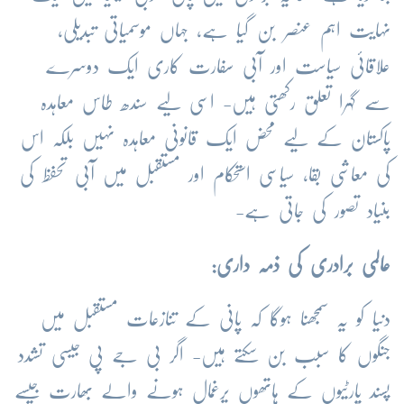
نہایت اہم عنصر بن گیا ہے، جہاں موسمیاتی تبدیلی،
علاقائی سیاست اور آبی سفارت کاری ایک دوسرے
سے گہرا تعلق رکھتی ہیں- اسی لیے سندھ طاس معاہدہ
پاکستان کے لیے محض ایک قانونی معاہدہ نہیں بلکہ اس
کی معاشی بقا، سیاسی استحکام اور مستقبل میں آبی تحفظ کی
بنیاد تصور کی جاتی ہے-
عالمی برادری کی ذمہ داری:
دنیا کو یہ سمجھنا ہوگا کہ پانی کے تنازعات مستقبل میں
جنگوں کا سبب بن سکتے ہیں- اگر بی جے پی جیسی تشدد
پسند پارٹیوں کے ہاتھوں یرغمال ہونے والے بھارت جیسے