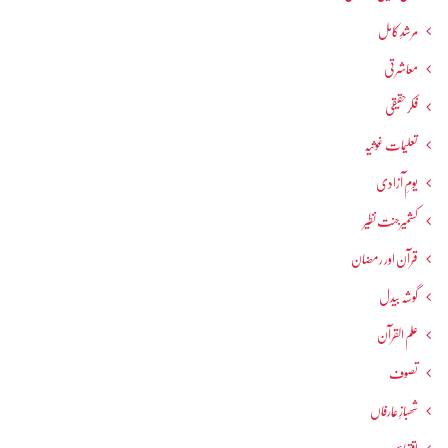
مرشدِ کامل
معاشرتی
فکرحقیقی
تعلیمات غوثیہ
یومِ آزادی
کشمیرجنت نظیر
قرآن اور رمضان
گوشہ بیدل
علم القرآن
تصوف
شھبازِ عارفاں