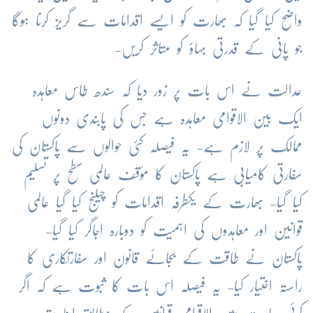
واضح کیا گیا کہ بھارت کو ایسے اقدامات سے گریز کرنا ہوگا
جو پانی کے قدرتی بہاؤ کو متاثر کریں-
عدالت نے اس بات پر زور دیا کہ سندھ طاس معاہدہ
ایک بین الاقوامی معاہدہ ہے جس کی پابندی دونوں
ممالک پر لازم ہے- یہ فیصلہ کئی حوالوں سے پاکستان کی
سفارتی کامیابی ہے پاکستان کا مؤقف عالمی سطح پر تسلیم
کیا گیا- بھارت کے یکطرفہ اقدامات کو چیلنج کیا گیا عالمی
قوانین اور معاہدوں کی اہمیت کو دوبارہ اجاگر کیا گیا-
پاکستان نے طاقت کے بجائے قانون اور سفارتکاری کا
راستہ اختیار کیا- یہ فیصلہ اس بات کا ثبوت ہے کہ اگر