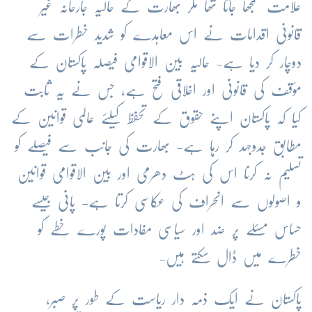
علامت سمجھا جاتا تھا مگر بھارت کے حالیہ جارحانہ غیر
قانونی اقدامات نے اس معاہدے کو شدید خطرات سے
دوچار کر دیا ہے- حالیہ بین الاقوامی فیصلہ پاکستان کے
مؤقف کی قانونی اور اخلاقی فتح ہے، جس نے یہ ثابت
کیا کہ پاکستان اپنے حقوق کے تحفظ کیلئے عالمی قوانین کے
مطابق جدوجہد کر رہا ہے- بھارت کی جانب سے فیصلے کو
تسلیم نہ کرنا اس کی ہٹ دھرمی اور بین الاقوامی قوانین
و اصولوں سے انحراف کی عکاسی کرتا ہے- پانی جیسے
حساس مسئلے پر ضد اور سیاسی مفادات پورے خطے کو
خطرے میں ڈال سکتے ہیں-
پاکستان نے ایک ذمہ دار ریاست کے طور پر صبر،