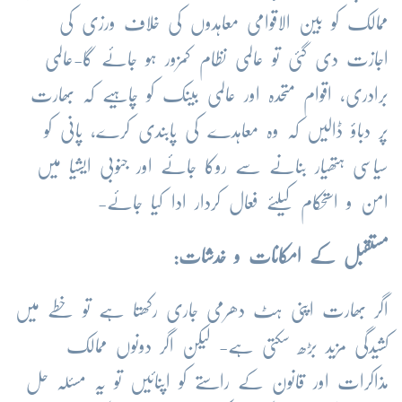
ممالک کو بین الاقوامی معاہدوں کی خلاف ورزی کی
اجازت دی گئی تو عالمی نظام کمزور ہو جائے گا-عالمی
برادری، اقوام متحدہ اور عالمی بینک کو چاہیے کہ بھارت
پر دباؤ ڈالیں کہ وہ معاہدے کی پابندی کرے، پانی کو
سیاسی ہتھیار بنانے سے روکا جائے اور جنوبی ایشیا میں
امن و استحکام کیلئے فعال کردار ادا کیا جائے-
مستقبل کے امکانات و خدشات:
اگر بھارت اپنی ہٹ دھرمی جاری رکھتا ہے تو خطے میں
کشیدگی مزید بڑھ سکتی ہے- لیکن اگر دونوں ممالک
مذاکرات اور قانون کے راستے کو اپنائیں تو یہ مسئلہ حل