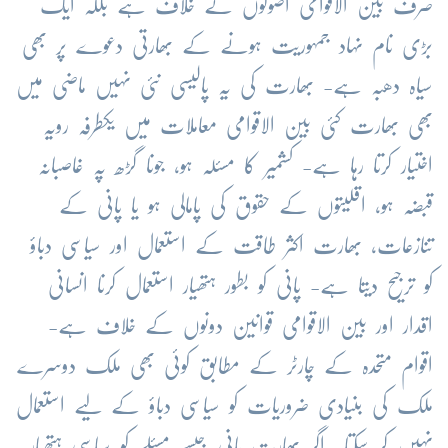
صرف بین الاقوامی اصولوں کے خلاف ہے بلکہ ایک
بڑی نام نہاد جمہوریت ہونے کے بھارتی دعوے پر بھی
سیاہ دھبہ ہے- بھارت کی یہ پالیسی نئی نہیں ماضی میں
بھی بھارت کئی بین الاقوامی معاملات میں یکطرفہ رویہ
اختیار کرتا رہا ہے- کشمیر کا مسئلہ ہو، جونا گڑھ پہ غاصبانہ
قبضہ ہو، اقلیتوں کے حقوق کی پامالی ہو یا پانی کے
تنازعات، بھارت اکثر طاقت کے استعمال اور سیاسی دباؤ
کو ترجیح دیتا ہے- پانی کو بطور ہتھیار استعمال کرنا انسانی
اقدار اور بین الاقوامی قوانین دونوں کے خلاف ہے-
اقوام متحدہ کے چارٹر کے مطابق کوئی بھی ملک دوسرے
ملک کی بنیادی ضروریات کو سیاسی دباؤ کے لیے استعمال
نہیں کر سکتا- اگر بھارت پانی جیسے مسئلے کو سیاسی ہتھیار