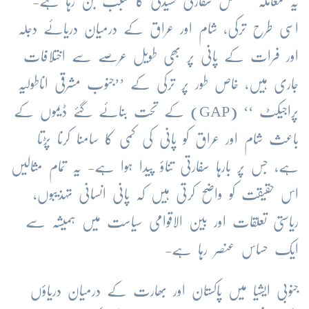
یہ معاملہ مسلسل سفارتی کشیدگی کا سبب بن رہا ہے-
اسی طرح ترکی، شام اور عراق کے درمیان دریائے دجلہ
اور فرات کے پانی پر بھی طویل عرصے سے اختلافات
جاری ہیں، خاص طور پر ترکی کے ’’جنوب مشرقی اناطولیہ
پراجیکٹ ‘‘ (GAP) کے تحت بنائے گئے ڈیموں کے
باعث شام اور عراق کو پانی کی کمی کا سامنا کرنا پڑتا
ہے، جس پر بارہا سفارتی تناؤ پیدا ہوا ہے- یہ تمام مثالیں
اس حقیقت کو واضح کرتی ہیں کہ پانی انسانی تہذیبوں،
ریاستی تعلقات اور بین الاقوامی سیاست میں ہمیشہ سے
ایک حساس عنصر رہا ہے-
جنوبی ایشیا میں پاکستان اور بھارت کے درمیان دریاؤں