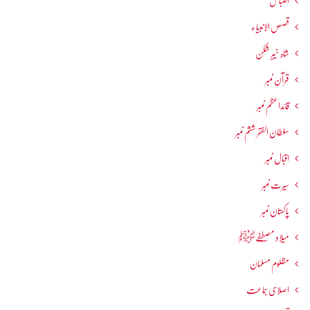
اقتباس
قصص الانبیاء
شاہ خیبر شکن
قرآن نمبر
قائداعظم نمبر
سلطان الفقر ششم نمبر
اقبال نمبر
سیرت نمبر
پاکستان نمبر
میلاد مصطفےٰﷺ
مظلوم مسلمان
اصلاحی جماعت