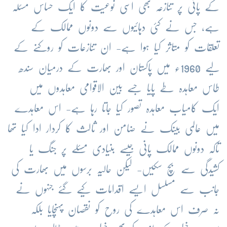
کے پانی پر تنازعہ بھی اسی نوعیت کا ایک حساس مسئلہ
ہے، جس نے کئی دہائیوں سے دونوں ممالک کے
تعلقات کو متاثر کیا ہوا ہے- ان تنازعات کو روکنے کے
لیے 1960ء میں پاکستان اور بھارت کے درمیان سندھ
طاس معاہدہ طے پایا جسے بین الاقوامی معاہدوں میں
ایک کامیاب معاہدہ تصور کیا جاتا رہا ہے- اس معاہدے
میں عالمی بینک نے ضامن اور ثالث کا کردار ادا کیا تھا
تاکہ دونوں ممالک پانی جیسے بنیادی مسئلے پر جنگ یا
کشیدگی سے بچ سکیں- لیکن حالیہ برسوں میں بھارت کی
جانب سے مسلسل ایسے اقدامات کیے گئے جنہوں نے
نہ صرف اس معاہدے کی روح کو نقصان پہنچایا بلکہ