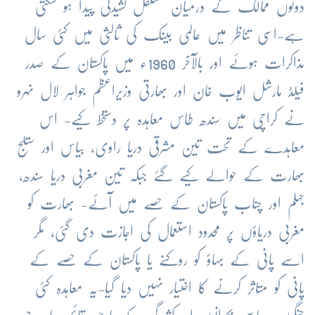
دونوں ممالک کے درمیان مستقل کشیدگی پیدا ہو سکتی
ہے-اسی تناظر میں عالمی بینک کی ثالثی میں کئی سال
مذاکرات ہوئے اور بالآخر 1960ء میں پاکستان کے صدر
فیلڈ مارشل ایوب خان اور بھارتی وزیراعظم جواہر لال نہرو
نے کراچی میں سندھ طاس معاہدہ پر دستخط کیے- اس
معاہدے کے تحت تین مشرقی دریا راوی، بیاس اور ستلج
بھارت کے حوالے کیے گئے جبکہ تین مغربی دریا سندھ،
جہلم اور چناب پاکستان کے حصے میں آئے- بھارت کو
مغربی دریاؤں پر محدود استعمال کی اجازت دی گئی، مگر
اسے پانی کے بہاؤ کو روکنے یا پاکستان کے حصے کے
پانی کو متاثر کرنے کا اختیار نہیں دیا گیا-یہ معاہدہ کئی