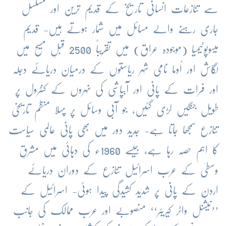
سے تنازعات انسانی تاریخ کے قدیم ترین اور مسلسل
جاری رہنے والے مسائل میں شمار ہوتے ہیں- قدیم
میسوپوٹیمیا (موجودہ عراق) میں تقریباً 2500 قبلِ مسیح میں
لُگاش اور اُوما نامی شہر ریاستوں کے درمیان دریائے دجلہ
اور فرات کے پانی اور آبپاشی کی نہروں کے کنٹرول پر
طویل جنگیں لڑی گئیں، جو آبی وسائل پر پہلا منظم تاریخی
تنازع سمجھا جاتا ہے- جدید دور میں بھی پانی عالمی سیاست
کا اہم حصہ رہا ہے، جیسے 1960ء کی دہائی میں مشرقِ
وسطیٰ کے عرب اسرائیل تنازع کے دوران دریائے
اردن کے پانی پر شدید کشیدگی پیدا ہوئی- اسرائیل کے
’’نیشنل واٹر کیریئر‘‘ منصوبے اور عرب ممالک کی جانب