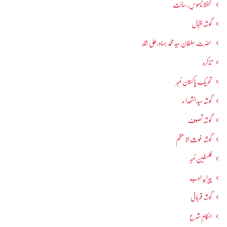
تحفظ ناموسِ رسالت
گوشہ اقبال
حضرت سلطان سید محمد بہادرعلی شاہ
تذکرہ
تحریکِ پاکستان نمبر
گوشہ سیدالشھداء
گوشہ تصوف
گوشہ غوث الاعظم
فلسطین نمبر
پیرایہ ادب
گوشہ قربانی
احکامِ شرع