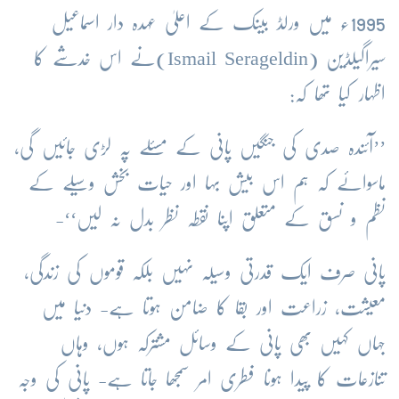
1995ء میں ورلڈ بینک کے اعلیٰ عہدہ دار اسماعیل
سیراگیلڈین (Ismail Serageldin)نے اس خدشے کا
اظہار کیا تھا کہ:
’’آئندہ صدی کی جنگیں پانی کے مسئلے پہ لڑی جائیں گی،
ماسوائے کہ ہم اس بیش بہا اور حیات بخش وسیلے کے
نظم و نسق کے متعلق اپنا نقطہ نظر بدل نہ لیں‘‘-
پانی صرف ایک قدرتی وسیلہ نہیں بلکہ قوموں کی زندگی،
معیشت، زراعت اور بقا کا ضامن ہوتا ہے- دنیا میں
جہاں کہیں بھی پانی کے وسائل مشترکہ ہوں، وہاں
تنازعات کا پیدا ہونا فطری امر سمجھا جاتا ہے- پانی کی وجہ