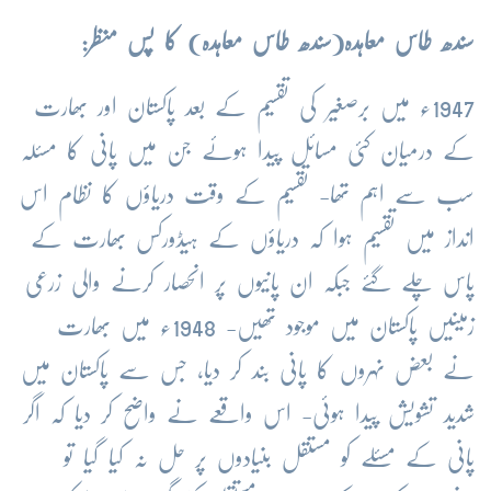
سندھ طاس معاہدہ(سندھ طاس معاہدہ) کا پس منظر:
1947ء میں برصغیر کی تقسیم کے بعد پاکستان اور بھارت
کے درمیان کئی مسائل پیدا ہوئے جن میں پانی کا مسئلہ
سب سے اہم تھا- تقسیم کے وقت دریاؤں کا نظام اس
انداز میں تقسیم ہوا کہ دریاؤں کے ہیڈورکس بھارت کے
پاس چلے گئے جبکہ ان پانیوں پر انحصار کرنے والی زرعی
زمینیں پاکستان میں موجود تھیں- 1948ء میں بھارت
نے بعض نہروں کا پانی بند کر دیا، جس سے پاکستان میں
شدید تشویش پیدا ہوئی- اس واقعے نے واضح کر دیا کہ اگر
پانی کے مسئلے کو مستقل بنیادوں پر حل نہ کیا گیا تو