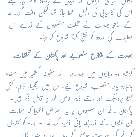
جنگوں، سیاسی بحرانوں اور کشیدگی کے باوجود قائم رہا، جسے
اس کی کامیابی کی دلیل سمجھا جاتا تھا لیکن وقت گزرنے
کے ساتھ بھارت نے مختلف منصوبوں کے ذریعے اس
معاہدے کی حدود کو چیلنج کرنا شروع کر دیا-
بھارت کے متنازع منصوبے اور پاکستان کے تحفظات:
گزشتہ دو دہائیوں میں بھارت نے مقبوضہ کشمیر میں متعدد
ہائیڈرو پاور منصوبے شروع کیے، جن میں بگلیہار ڈیم، کشن
گنگا پروجیکٹ اور رتلے ڈیم خاص طور پر قابل ذکر ہیں-
پاکستان نے ان منصوبوں پر یہ اعتراض اٹھایا کہ بھارت
ان ڈیموں کے ذریعے پانی ذخیرہ کرنے اور بہاؤ کو کنٹرول
کرنے کی صلاحیت حاصل کر رہا ہے، جو سندھ طاس