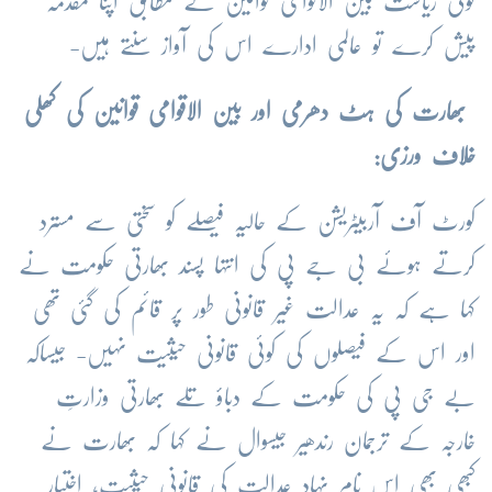
کوئی ریاست بین الاقوامی قوانین کے مطابق اپنا مقدمہ
پیش کرے تو عالمی ادارے اس کی آواز سنتے ہیں-
بھارت کی ہٹ دھرمی اور بین الاقوامی قوانین کی کھلی
خلاف ورزی:
کورٹ آف آربیٹریشن کے حالیہ فیصلے کو سختی سے مسترد
کرتے ہوئے بی جے پی کی انتہا پسند بھارتی حکومت نے
کہا ہے کہ یہ عدالت غیر قانونی طور پر قائم کی گئی تھی
اور اس کے فیصلوں کی کوئی قانونی حیثیت نہیں- جیساکہ
بے جی پی کی حکومت کے دباؤ تلے بھارتی وزارتِ
خارجہ کے ترجمان رندھیر جیسوال نے کہا کہ بھارت نے
کبھی بھی اس نام نہاد عدالت کی قانونی حیثیت، اختیارِ