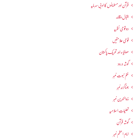
قرآن اور مسلمانوں کا ادبی سرمایہ
اقبال و قائد
دو قومی نظریہ
قومی علامتیں
صوفیاء اور تحریک ِپاکستان
گوشہ درود
ختم نبوت نمبر
جوناگڑھ نمبر
ذوالنورین نمبر
تعلیماتِ اسلامیہ
گوشہ قرآن
امام اعظم نمبر