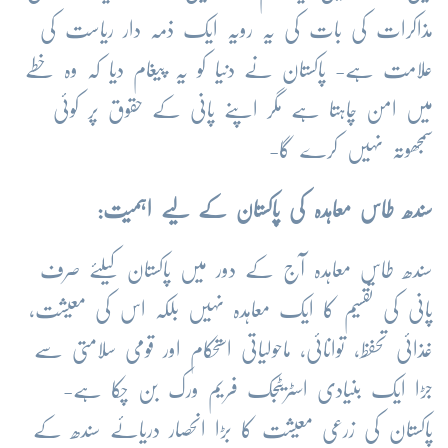
مذاکرات کی بات کی یہ رویہ ایک ذمہ دار ریاست کی
علامت ہے- پاکستان نے دنیا کو یہ پیغام دیا کہ وہ خطے
میں امن چاہتا ہے مگر اپنے پانی کے حقوق پر کوئی
سمجھوتہ نہیں کرے گا-
سندھ طاس معاہدہ کی پاکستان کے لیے اہمیت:
سندھ طاس معاہدہ آج کے دور میں پاکستان کیلئے صرف
پانی کی تقسیم کا ایک معاہدہ نہیں بلکہ اس کی معیشت،
غذائی تحفظ، توانائی، ماحولیاتی استحکام اور قومی سلامتی سے
جڑا ایک بنیادی اسٹریٹجک فریم ورک بن چکا ہے-
پاکستان کی زرعی معیشت کا بڑا انحصار دریائے سندھ کے