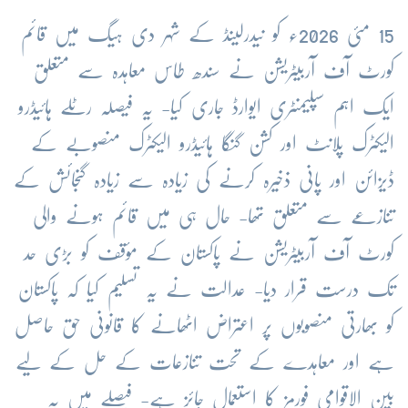
15 مئی 2026ء کو نیدرلینڈ کے شہر دی ہیگ میں قائم
کورٹ آف آربیٹریشن نے سندھ طاس معاہدہ سے متعلق
ایک اہم سپلیمنٹری ایوارڈ جاری کیا- یہ فیصلہ رٹلے ہائیڈرو
الیکٹرک پلانٹ اور کشن گنگا ہائیڈرو الیکٹرک منصوبے کے
ڈیزائن اور پانی ذخیرہ کرنے کی زیادہ سے زیادہ گنجائش کے
تنازعے سے متعلق تھا- حال ہی میں قائم ہونے والی
کورٹ آف آربیٹریشن نے پاکستان کے مؤقف کو بڑی حد
تک درست قرار دیا- عدالت نے یہ تسلیم کیا کہ پاکستان
کو بھارتی منصوبوں پر اعتراض اٹھانے کا قانونی حق حاصل
ہے اور معاہدے کے تحت تنازعات کے حل کے لیے
بین الاقوامی فورمز کا استعمال جائز ہے- فیصلے میں یہ