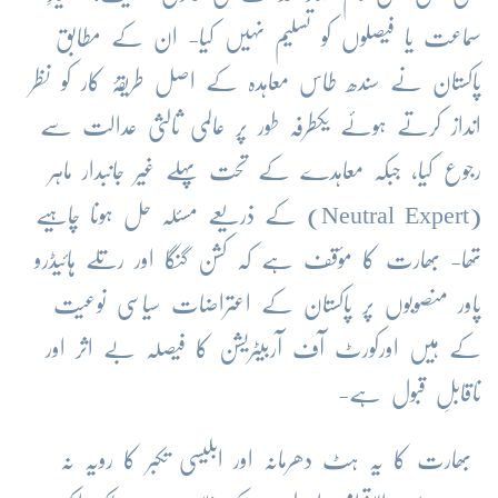
سماعت یا فیصلوں کو تسلیم نہیں کیا- ان کے مطابق
پاکستان نے سندھ طاس معاہدہ کے اصل طریقۂ کار کو نظر
انداز کرتے ہوئے یکطرفہ طور پر عالمی ثالثی عدالت سے
رجوع کیا، جبکہ معاہدے کے تحت پہلے غیر جانبدار ماہر
(Neutral Expert) کے ذریعے مسئلہ حل ہونا چاہیے
تھا- بھارت کا مؤقف ہے کہ کشن گنگا اور رتلے ہائیڈرو
پاور منصوبوں پر پاکستان کے اعتراضات سیاسی نوعیت
کے ہیں اورکورٹ آف آربیٹریشن کا فیصلہ بے اثر اور
ناقابلِ قبول ہے-
بھارت کا یہ ہٹ دھرمانہ اور ابلیسی تکبر کا رویہ نہ