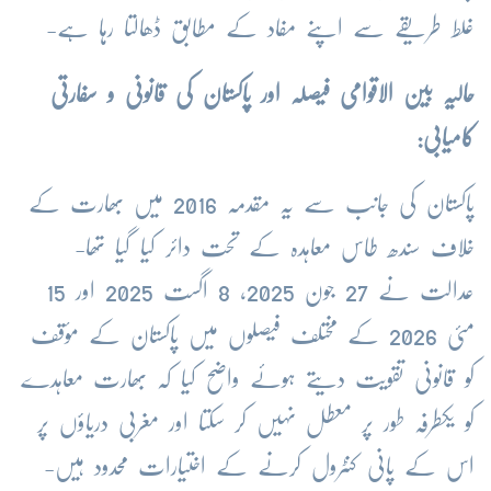
غلط طریقے سے اپنے مفاد کے مطابق ڈھالتا رہا ہے-
حالیہ بین الاقوامی فیصلہ اور پاکستان کی قانونی و سفارتی
کامیابی:
پاکستان کی جانب سے یہ مقدمہ 2016 میں بھارت کے
خلاف سندھ طاس معاہدہ کے تحت دائر کیا گیا تھا-
عدالت نے 27 جون 2025، 8 اگست 2025 اور 15
مئی 2026 کے مختلف فیصلوں میں پاکستان کے مؤقف
کو قانونی تقویت دیتے ہوئے واضح کیا کہ بھارت معاہدے
کو یکطرفہ طور پر معطل نہیں کر سکتا اور مغربی دریاؤں پر
اس کے پانی کنٹرول کرنے کے اختیارات محدود ہیں-