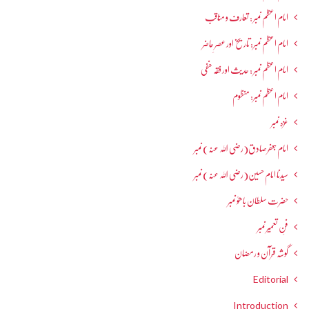
امام اعظم نمبر : تعارف و مناقب
امام اعظم نمبر: تاریخ اور عصرِ حاضر
امام اعظم نمبر : حدیث اور فقہ حنفی
امام اعظم نمبر: منظوم
غزہ نمبر
امام جعفرصادق(رضی اللہ عنہ) نمبر
سیدنا امام حسین(رضی اللہ عنہ) نمبر
حضرت سلطان باھوؒ نمبر
فنِ تعمیر نمبر
گوشہ قرآن و رمضان
Editorial
Introduction