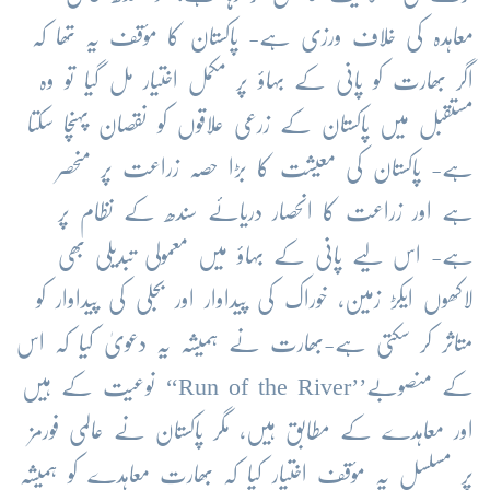
معاہدہ کی خلاف ورزی ہے- پاکستان کا مؤقف یہ تھا کہ
اگر بھارت کو پانی کے بہاؤ پر مکمل اختیار مل گیا تو وہ
مستقبل میں پاکستان کے زرعی علاقوں کو نقصان پہنچا سکتا
ہے- پاکستان کی معیشت کا بڑا حصہ زراعت پر منحصر
ہے اور زراعت کا انحصار دریائے سندھ کے نظام پر
ہے- اس لیے پانی کے بہاؤ میں معمولی تبدیلی بھی
لاکھوں ایکڑ زمین، خوراک کی پیداوار اور بجلی کی پیداوار کو
متاثر کر سکتی ہے-بھارت نے ہمیشہ یہ دعویٰ کیا کہ اس
کے منصوبے’’Run of the River‘‘ نوعیت کے ہیں
اور معاہدے کے مطابق ہیں، مگر پاکستان نے عالمی فورمز
پر مسلسل یہ مؤقف اختیار کیا کہ بھارت معاہدے کو ہمیشہ