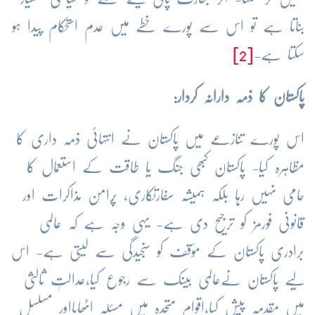
بناتا ہے تو اس سے پورے خطے میں عدم استحکام پیدا ہو
سکتا ہے-
[2]
پاکستان کا ذمہ دارانہ کردار:
اس پورے تنازعے میں پاکستان نے انتہائی ذمہ داری کا
مظاہرہ کیا- پاکستان کبھی جنگ یا طاقت کے استعمال کا
حامی نہیں رہا بلکہ ہمیشہ سفارتکاری، پُرامن مذاکرات اور
قانونی فورمز کو ترجیح دی ہے- یہی وجہ ہے کہ عالمی
برادری پاکستان کے مؤقف کو سنجیدگی سے لیتی ہے- اس
لیے پاکستان نےعالمی بینک سے رجوع کیا،عدالتِ ثالثی
میں مقدمہ پیش کیا،اقوام متحدہ میں مسئلہ اٹھایااور مسلسل