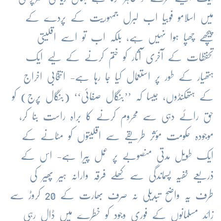
میں اسلامو فوبیا اب لبرل جمہوریت کے پردے کے
پیچھے چھپا ہوا نہیں ہے، بلکہ اب تو اسے اقلیتی
تحفظات کے آخری آثار کو ختم کرنے کے لیے ایک
ہتھیار کے طور پر استعمال کیا جا رہا ہے- انتخابی اخراج
کے ہتھکنڈوں، جیسا کہ ’’بنگال صفائی‘‘ (بنگال پرج) کو
حق رائے دہی سے محروم کرنے کا براہ راست بنا کر،
موجودہ حکومت مؤثر طریقے سے اقلیتوں کو مٹانے کے
ایک طویل مدتی منصوبے پر عمل پیرا ہے- اس کے
ذریعے خفیہ پسماندگی سے کھلے فرقہ وارانہ ہیر پھیر کی
طرف یہ واضح تبدیلی نہ صرف بھارت کے 20 کروڑ سے
زائد مسلمانوں کے فوری وجود کو خطرے میں ڈال رہی