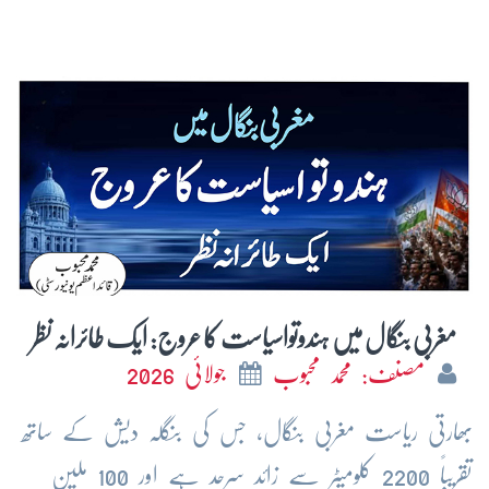
مغربی بنگال میں ہندوتواسیاست کا عروج: ایک طائرانہ نظر
مصنف: محمد محبوب
جولائی 2026
بھارتی ریاست مغربی بنگال، جس کی بنگلہ دیش کے ساتھ
تقریباً 2200 کلومیٹر سے زائد سرحد ہے اور 100 ملین