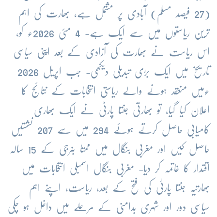
(27 فیصد مسلم) آبادی پر مشتمل ہے، بھارت کی اہم
ترین ریاستوں میں سے ایک ہے- 4 مئی 2026ء کو،
اس ریاست نے بھارت کی آزادی کے بعد اپنی سیاسی
تاریخ میں ایک بڑی تبدیلی دیکھی- جب اپریل 2026
ءمیں منعقد ہونے والے ریاستی انتخابات کے نتائج کا
اعلان کیا گیا، تو بھارتی جنتا پارٹی نے ایک بھاری
کامیابی حاصل کرتے ہوئے 294 میں سے 207 نشستیں
حاصل کیں اور مغربی بنگال میں ممتا بنرجی کے 15 سالہ
اقتدار کا خاتمہ کر دیا- مغربی بنگال اسمبلی انتخابات میں
بھارتیہ جنتا پارٹی کی فتح کے بعد، ریاست، اپنے اہم
سیاسی دور اور شہری بدامنی کے مرحلے میں داخل ہو چکی