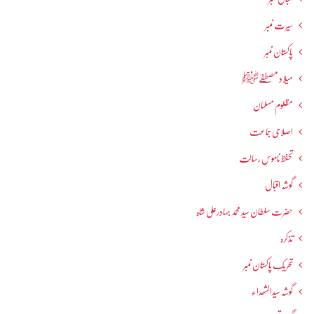
سیرت نمبر
پاکستان نمبر
میلاد مصطفےٰﷺ
مظلوم مسلمان
اصلاحی جماعت
تحفظ ناموسِ رسالت
گوشہ اقبال
حضرت سلطان سید محمد بہادرعلی شاہ
تذکرہ
تحریکِ پاکستان نمبر
گوشہ سیدالشھداء