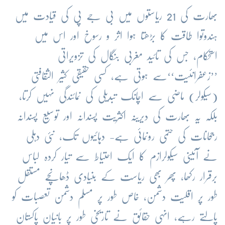
بھارت کی 21 ریاستوں میں بی جے پی کی قیادت میں
ہندوتوا طاقت کا بڑھتا ہوا اثر و رسوخ اور اس میں
استحکام، جس کی تائید مغربی بنگال کی تزویراتی
’’زعفرانئیت‘‘سے ہوتی ہے، کسی حقیقی کثیر الثقافتی
(سیکولر) ماضی سے اچانک تبدیلی کی نمائندگی نہیں کرتا،
بلکہ یہ بھارت کی دیرینہ اکثریت پسندانہ اور توسیع پسندانہ
رجحانات کی حتمی رونمائی ہے- دہائیوں تک، نئی دہلی
نے آئینی سیکولرازم کا ایک احتیاط سے تیار کردہ لباس
برقرار رکھا، پھر بھی ریاست کے بنیادی ڈھانچے مستقل
طور پر اقلیت دشمن، خاص طور پر مسلم دشمن تعصبات کو
پالتے رہے، انہی حقائق نے تاریخی طور پر بانیان پاکستان