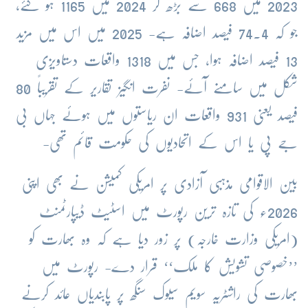
2023 میں 668 سے بڑھ کر 2024 میں 1165 ہو گئے،
جو کہ 74.4 فیصد اضافہ ہے- 2025 میں اس میں مزید
13 فیصد اضافہ ہوا، جس میں 1318 واقعات دستاویزی
شکل میں سامنے آئے- نفرت انگیز تقاریر کے تقریباً 80
فیصد یعنی 931 واقعات ان ریاستوں میں ہوئے جہاں بی
جے پی یا اس کے اتحادیوں کی حکومت قائم تھی-
بین الاقوامی مذہبی آزادی پر امریکی کمیشن نے بھی اپنی
2026ء کی تازہ ترین رپورٹ میں اسٹیٹ ڈیپارٹمنٹ
(امریکی وزارت خارجہ) پر زور دیا ہے کہ وہ بھارت کو
’’خصوصی تشویش کا ملک‘‘ قرار دے- رپورٹ میں
بھارت کی راشٹریہ سویم سیوک سنگھ پر پابندیاں عائد کرنے