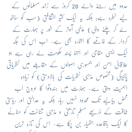
حدود میں رہنے والے 20 کروڑ سے زائد مسلمانوں کے
لیے خطرہ ہے؛ بلکہ یہ ایک کثیر الثقافتی (سب کو ساتھ
لے کر چلنے والی) عالمی آواز کے طور پر بھارت کے
کردار کے خاتمے کا اشارہ بھی ہے- اب اس کی جگہ
ایک ایسی مقامی اور انتہا پسند حکومت لے رہی ہے جو
علاقائی امن اور جمہوری اصولوں کے مقابلے میں نظریاتی
پاکیزگی (مخصوص مذہبی نظریات کی بالادستی) کو زیادہ
اہمیت دیتی ہے- بھارت میں ہندوتوا کا عروج اب
محض بیانیے تک محدود نہیں رہا، بلکہ یہ عدالتی اور ریاستی
طاقت کے ذریعے مسلم تاریخی و مذہبی شناخت کو مٹانے
کا ایک باقاعدہ ہتھیار بن چکا ہے- اس کی تازہ ترین