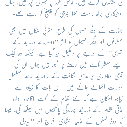
کی نشاندہی کرتے ہیں، خاص طور پر بھوانی پور میں، جہاں
ادھیکاری براہ راست ممتا بنرجی کو چیلنج کر رہے تھے-
بھارت کے دیگر حصوں کی طرح، مغربی بنگال میں بھی
مسلمانوں اور دیگر اقلیتوں کو اکثر ’’دوسرے درجے کے
شہری‘‘ کے درجے پر دھکیل دیا گیا ہے، کیونکہ وہ ایک
ایسے منظر نامے میں رہنے پر مجبور ہیں جہاں ان کی
قومی وفاداری پر مذہبی شناخت کے زاویے سے مسلسل
سوالات اٹھائے جاتے ہیں- اس بات کا زیادہ سے
زیادہ امکان ہے کہ نئے نظام کے تحت باقاعدہ ادارہ
جاتی نظام کے ذریعے پسماندگی پالیسیوں میں جھلکے گی، جیسا
کہ ووٹر لسٹوں کے حالیہ انتظامی اخراج اور ’’بیرونی