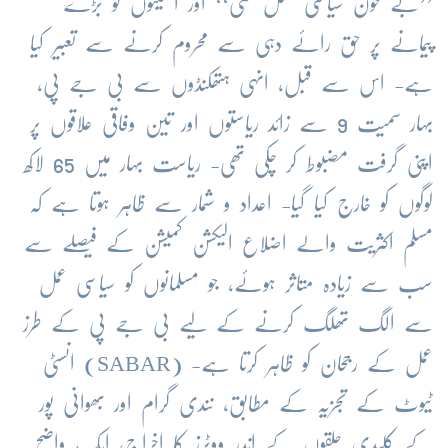
’’بے خون سیاسی نسل کشی‘‘ اور اقلیتوں کو بڑے
پیمانے پر حق رائے دہی سے محروم کرنے سے تعبیر کیا
ہے- اس سے قبل، انہی ہتھکنڈوں سے بی جے پی،
بہار سمیت 9 سے زائد ریاستوں اور تین وفاقی علاقوں پر
اپنی گرفت مضبوط کر چکی تھی- ریاست بہار میں 65 لاکھ
لوگوں کو خارج کیا گیا- اعداد و شمار سے ظاہر ہوتا ہے کہ
مسلم اکثریت والے اضلاع الیکشن کمیشن کے فیصلے سے
سب سے زیادہ متاثر ہوئے، جو مسلمانوں کو سیاسی عمل
سے الگ تھلگ کرنے کے لیے بی جے پی کے طرز
عمل کے رجحان کو ظاہر کرتا ہے- (SABAR) انسٹی
ٹیوٹ کے تجزیہ کے مطابق، نندی گرام اور بھوانی پور
کے کلیدی حلقوں کے اندر ووٹرز کا اخراج، ایک واضح