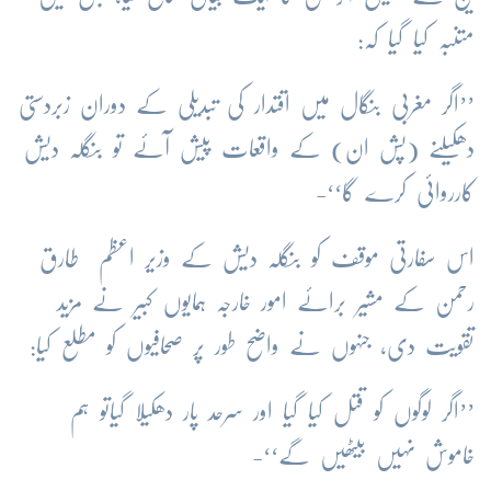
متنبہ کیا گیا کہ:
’’اگر مغربی بنگال میں اقتدار کی تبدیلی کے دوران زبردستی
دھکیلنے (پش ان) کے واقعات پیش آئے تو بنگلہ دیش
کارروائی کرے گا‘‘-
اس سفارتی موقف کو بنگلہ دیش کے وزیر اعظم طارق
رحمن کے مشیر برائے امور خارجہ ہمایوں کبیر نے مزید
تقویت دی، جنہوں نے واضح طور پر صحافیوں کو مطلع کیا:
’’اگر لوگوں کو قتل کیا گیا اور سرحد پار دھکیلا گیاتو ہم
خاموش نہیں بیٹھیں گے‘‘-