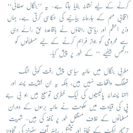
کرنے کے لیے نشانہ بنایا جاتا ہے- یہ ’’بنگال صفائی‘‘
انتخابی مہم کے جارحانہ بیانیے کی عکاسی کرتی ہے، جہاں
وزیر اعظم اور ریاستی رہنماؤں نے باقاعدہ حق رائے دہی
سے محرومی کو جواز فراہم کرنے کے لیے مسلمانوں کو
’’گھس بیٹھیے ‘‘ کے طور پر پیش کیا-
مغربی بنگال میں حالیہ سیاسی پیش رفت کوئی الگ
تھلگ واقعات نہیں ہیں، بلکہ یہ ان اکثریت پسند اور
انتہا پسندانہ پالیسیوں کی ایک فطری توسیع ہیں جو بی جے
پی کی قیادت میں حکومت نے حالیہ برسوں کے دوران
مسلمانوں کے خلاف مستقل طور پر نافذ کی ہیں- شہریت
ترمیم ایکٹ کے نفاذ اور نیشنل رجسٹر آف سٹیزنز کی تجاویز