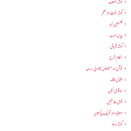
گوشہ تصوف
گوشہ غوث الاعظم
فلسطین نمبر
پیرایہ ادب
گوشہ قربانی
احکامِ شرع
قرآن اور مسلمانوں کا ادبی سرمایہ
اقبال و قائد
دو قومی نظریہ
قومی علامتیں
صوفیاء اور تحریک ِپاکستان
گوشہ درود