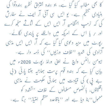
کا بھی مطالبہ کیا گیا ہے، جو ہندو اکثریتی نظریہ ہندوتوا کی
بنیادی تنظیم ہے- یو ایس سی آئی آر ایف نے سفارش
کی کہ ٹرمپ انتظامیہ آر ایس ایس کے اثاثے منجمد کرے
اور / یا اس کے امریکہ میں داخلے پر پابندی لگائے-
رپورٹ میں مزید دعوی کیا گیا ہے کہ آر ایس ایس مذہبی
آزادی کی شدید ’’خلاف ورزیوں‘‘ کی ذمہ دار ہے-
ہیومن رائٹس واچ نے اپنی ورلڈ رپورٹ 2026ء میں
بیان کیا ہے کہ ہندو قوم پرست بھارتیہ جنتا پارٹی (بی
جے پی) کی قیادت میں بھارتی حکومت نے مذہبی
اقلیتوں، بالخصوص مسلمانوں کے خلاف ’’تشدد کو
معمول‘‘بنا دیا ہے اور ’’باقاعدہ منظم امتیاز‘‘ برتا ہے-