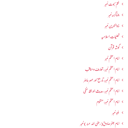
ختم نبوت نمبر
جوناگڑھ نمبر
ذوالنورین نمبر
تعلیماتِ اسلامیہ
گوشہ قرآن
امام اعظم نمبر
امام اعظم نمبر : تعارف و مناقب
امام اعظم نمبر: تاریخ اور عصرِ حاضر
امام اعظم نمبر : حدیث اور فقہ حنفی
امام اعظم نمبر: منظوم
غزہ نمبر
امام جعفرصادق(رضی اللہ عنہ) نمبر