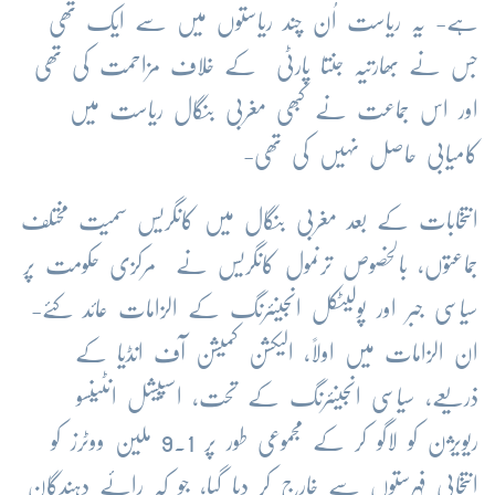
ہے- یہ ریاست اُن چند ریاستوں میں سے ایک تھی
جس نے بھارتیہ جنتا پارٹی کے خلاف مزاحمت کی تھی
اور اس جماعت نے کبھی مغربی بنگال ریاست میں
کامیابی حاصل نہیں کی تھی-
انتخابات کے بعد مغربی بنگال میں کانگریس سمیت مختلف
جماعتوں، بالخصوص ترنمول کانگریس نے مرکزی حکومت پر
سیاسی جبر اور پولیٹکل انجینئرنگ کے الزامات عائد کئے-
ان الزامات میں اولاً، الیکشن کمیشن آف انڈیا کے
ذریعے، سیاسی انجینئرنگ کے تحت، اسپیشل انٹینسو
ریویژن کو لاگو کر کے مجموعی طور پر 9.1 ملین ووٹرز کو
انتخابی فہرستوں سے خارج کر دیا گیا، جو کہ رائے دہندگان