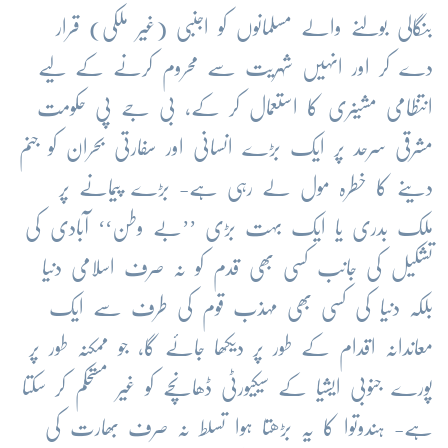
بنگالی بولنے والے مسلمانوں کو اجنبی (غیر ملکی) قرار
دے کر اور انہیں شہریت سے محروم کرنے کے لیے
انتظامی مشینری کا استعمال کر کے، بی جے پی حکومت
مشرقی سرحد پر ایک بڑے انسانی اور سفارتی بحران کو جنم
دینے کا خطرہ مول لے رہی ہے- بڑے پیمانے پر
ملک بدری یا ایک بہت بڑی ’’بے وطن‘‘ آبادی کی
تشکیل کی جانب کسی بھی قدم کو نہ صرف اسلامی دنیا
بلکہ دنیا کی کسی بھی مہذب قوم کی طرف سے ایک
معاندانہ اقدام کے طور پر دیکھا جائے گا، جو ممکنہ طور پر
پورے جنوبی ایشیا کے سیکیورٹی ڈھانچے کو غیر مستحکم کر سکتا
ہے- ہندوتوا کا یہ بڑھتا ہوا تسلط نہ صرف بھارت کی