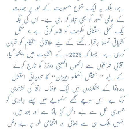
ہے، بلکہ یہ ایک متنوع جمہوریت کے طور پر بھارت
کے عالمی تصور کو بھی تباہ کر رہی ہے- اس کی جگہ
ایک کھلی استثنائی حکومت کو ظاہر کرتی ہے جو مکمل
نظریاتی تسلط برقرار رکھنے کے لیے علاقائی استحکام کو قربان
کررہی ہے- جیسا کہ 2026ء کے انتخابات میں دیکھا گیا،
انتخابی فہرستوں سے لاکھوں اقلیتی ووٹرز کو خارج کرنے
کے لیے ’’اسپیشل انٹینسو ریویژن‘‘ کا تزویراتی استعمال
ہندوتوا کے ہتھکنڈوں میں ایک خوفناک ارتقا کی نشاندہی
کرتا ہے- اس سوچے سمجھے منصوبے میں پہلے برادری کو
جمہوری عمل سے بے دخل کیا جاتا ہے اور بعد میں،
انہیں ملک ہی سے جسمانی اور انتظامی طور پر بے دخل