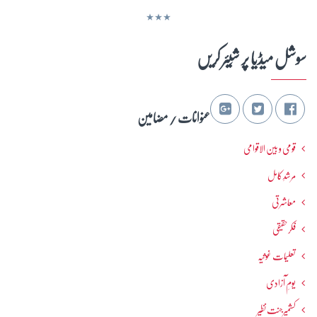
٭٭٭
سوشل میڈیا پر شِیئر کریں
عنوانات / مضامین
قومی و بین الاقوامی
مرشدِ کامل
معاشرتی
فکرحقیقی
تعلیمات غوثیہ
یومِ آزادی
کشمیرجنت نظیر