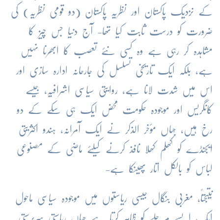
کے نزدیک پاکستان اور نظریہ پاکستان (دو قومی نظریہ) کی
ضرورت کو درست ثابت کیا تھا- آج دنیا جس چیز کا
مشاہدہ کر رہی ہے وہ کسی نئے تعصب کا ابھرنا نہیں
ہے، بلکہ ایک تاریخی تسلسل کی جارحانہ ادارہ سازی اور
اس میں شدت لانا ہے، روایتی سیاسی اشرافیہ، جیسے
کانگریس اور موجودہ حکومت محض ایک ہی سکے کے دو
رخ ہیں، جہاں مؤخر الذکر نے ایک آمرانہ، ہندو اکثریتی
ایجنڈے کو کھلم کھلا نافذ کرنے کیلئے ماضی کے مصنوعی
لباس کو بالکل اتار پھینکا ہے-
نتیجتاً، مغربی بنگال جیسی ریاستوں میں موجودہ سیاسی ماحول
ایک ایسے مرحلے کو ظاہر کرتا ہے جہاں ریاستی سرپرستی