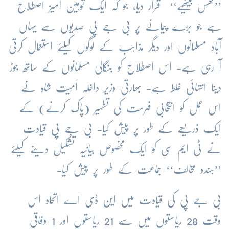
’’گھس بیٹھیے‘‘ قرار دیا، جو کہ ایک توہین آمیز اصطلاح
ہے جو بڑے پیمانے پر بی جے پی صدیوں سے یہاں
آباد مسلمانوں اور دیگر مذاہب کے لوگوں کیلئے استعمال کرتی
آ رہی ہے- اس اصطلاح کو بنگالی مسلمانوں کے ساتھ جوڑ
دینا انتہائی غلط ہے- بھارتی وزیر داخلہ اَمِیت شاہ نے
اس عمل کو انتخابی فہرست کی تطہیر (پاک کرنے) کے
ایک ذریعے کے طور پر پیش کیا- بی جے پی قیادت
نے ٹی ایم سی کو ایک مخصوص بیانیہ تشکیل دینے کیلئے
’’ہندو مخالف‘‘ جماعت کے طور پر پیش کیا-
بی جے پی کی قیادت میں این ڈی اے اتحاد اس
وقت 28 ریاستوں میں سے 21 ریاستوں اور 1 وفاقی