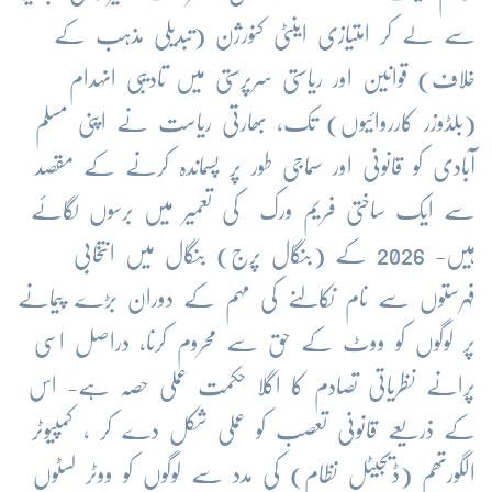
سے لے کر امتیازی اینٹی کنورژن (تبدیلی مذہب کے
خلاف) قوانین اور ریاستی سرپرستی میں تادیبی انہدام
(بلڈوزر کارروائیوں) تک، بھارتی ریاست نے اپنی مسلم
آبادی کو قانونی اور سماجی طور پر پسماندہ کرنے کے مقصد
سے ایک ساختی فریم ورک کی تعمیر میں برسوں لگائے
ہیں- 2026 کے (بنگال پرج) بنگال میں انتخابی
فہرستوں سے نام نکالنے کی مہم کے دوران بڑے پیمانے
پر لوگوں کو ووٹ کے حق سے محروم کرنا، دراصل اسی
پرانے نظریاتی تصادم کا اگلا حکمت عملی حصہ ہے- اس
کے ذریعے قانونی تعصب کو عملی شکل دے کر ، کمپیوٹر
الگورتھم (ڈیجیٹل نظام) کی مدد سے لوگوں کو ووٹر لسٹوں