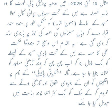
مثال 14 مئی 2026ء میں مدھیہ پردیش ہائی کورٹ کا وہ
حالیہ فیصلہ ہے جس کے تحت صدیوں پرانی کمال مولا
مسجد کے احاطے (بھوج شالا) کو مکمل طور پر ہندو مندر
قرار دے کر وہاں مسلمانوں کی جمعہ کی نماز پر پابندی عائد
کر دی گئی ہے- یہ اقدام اس وسیع تر ہندوتوا حکمت
عملی کا حصہ ہے جس کے تحت بابری مسجد کے فیصلے
کو ایک ماڈل بنا کر اب چن چن کر دیگر تاریخی مساجد کو
نشانہ بنایا جا رہا ہے، تاکہ ’’نظریاتی پاکیزگی‘‘ کے نام پر
اقلیتوں کو ان کے بنیادی حقوق اور تاریخی ورثے سے
محروم کر کے ملک کو ایک کٹر انتہا پسند ریاست میں
تبدیل کیا جا سکے-