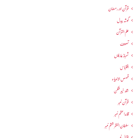
قرآن اور رمضان
گوشہ بیدل
علم القرآن
تصوف
شھبازِ عارفاں
اقتباس
قصص الانبیاء
شاہ خیبر شکن
قرآن نمبر
قائداعظم نمبر
سلطان الفقر ششم نمبر
اقبال نمبر