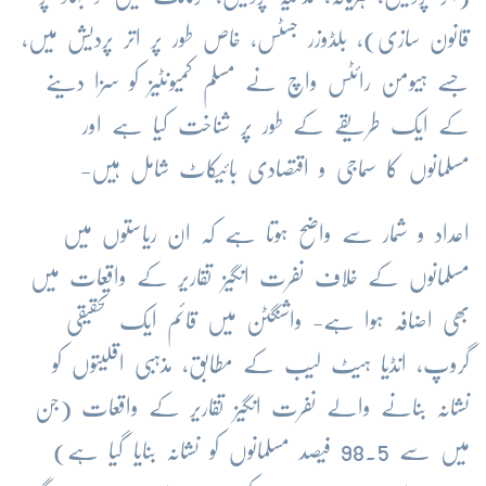
قانون سازی)، بلڈوزر جسٹس، خاص طور پر اتر پردیش میں،
جسے ہیومن رائٹس واچ نے مسلم کمیونٹیز کو سزا دینے
کے ایک طریقے کے طور پر شناخت کیا ہے اور
مسلمانوں کا سماجی و اقتصادی بائیکاٹ شامل ہیں-
اعداد و شمار سے واضح ہوتا ہے کہ ان ریاستوں میں
مسلمانوں کے خلاف نفرت انگیز تقاریر کے واقعات میں
بھی اضافہ ہوا ہے- واشنگٹن میں قائم ایک تحقیقی
گروپ، انڈیا ہیٹ لیب کے مطابق، مذہبی اقلیتوں کو
نشانہ بنانے والے نفرت انگیز تقاریر کے واقعات (جن
میں سے 98.5 فیصد مسلمانوں کو نشانہ بنایا گیا ہے)