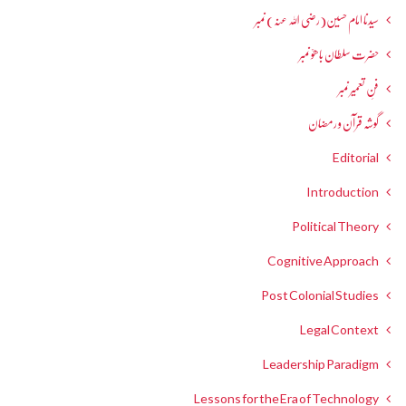
سیدنا امام حسین(رضی اللہ عنہ) نمبر
حضرت سلطان باھوؒ نمبر
فنِ تعمیر نمبر
گوشہ قرآن و رمضان
Editorial
Introduction
Political Theory
Cognitive Approach
Post Colonial Studies
Legal Context
Leadership Paradigm
Lessons for the Era of Technology