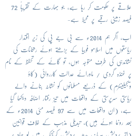
علاقے پر حکومت کر رہا ہے، جو بھارت کے تقریباً 72
فیصد زمینی رقبے پر محیط ہے-
اب، اگر ہم 2014ء سے بی جے پی کی زیر اقتدار
ریاستوں میں اسلامو فوبیا کے بڑھتے ہوئے رجحانات کی
نشاندہی کی طرف متوجہ ہوں، تو گائے کے تحفظ کے نام
پر غنڈہ گردی / ماورائے عدالت کارروائی (کاؤ
ویجیلینٹزم) کے ذریعے مسلمانوں کو نشانہ بنانے والے
ریاستی سرپرستی کے واقعات میں تیز رفتار اضافہ دیکھا گیا
ہے، (ان واقعات میں سے 97 فیصد مئی 2014ء کے
بعد رونما ہوئے ہیں)، تبدیلی مذہب کے خلاف قوانین
(اتر پردیش، ہریانہ، مدھیہ پردیش، کرناٹک میں لو جہاد پر