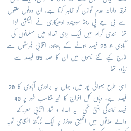
فرقہ وارانہ عدم توازن کو ظاہر کرتا ہے، ان دونوں حلقوں
سے بی جے پی رہنما سوویندو ادھیکاری نے الیکشن لڑا
تھا- نندی گرام میں ایک بڑی تعداد میں مسلمانوں کی
آبادی جو 25 فیصد ہونے کے باوجود، انتخابی فہرستوں سے
خارج کیے گئے ناموں میں ان کا حصہ 95 فیصد سے
زیادہ تھا-
اسی طرح بھوانی پور میں، جہاں یہ برادری آبادی کا 20
فیصد ہے، وہاں کل اخراج کا غیر متناسب طور پر 40
فیصد نمائندگی بنتی تھی- یہ اعداد و شمار انتخابی معرکے
والے علاقوں میں اقلیتی ووٹرز پر ایک ٹارگٹڈ انتظامی توجہ