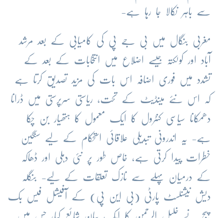
سے باہر نکالا جا رہا ہے-
مغربی بنگال میں بی جے پی کی کامیابی کے بعد مرشد
آباد اور کولکتہ جیسے اضلاع میں انتخابات کے بعد کے
تشدد میں فوری اضافہ اس بات کی مزید تصدیق کرتا ہے
کہ اس نئے مینڈیٹ کے تحت، ریاستی سرپرستی میں ڈرانا
دھمکانا سیاسی کنٹرول کا ایک معمول کا ہتھیار بن چکا
ہے- یہ اندرونی تبدیلی علاقائی استحکام کے لیے سنگین
خطرات پیدا کرتی ہے، خاص طور پر نئی دہلی اور ڈھاکہ
کے درمیان پہلے سے نازک تعلقات کے لیے- بنگلہ
دیش نیشنلسٹ پارٹی (بی این پی) کے آفیشل فیس بک
پیج نے خلیل الرحمن کا ایک بیان شائع کیا، جس میں