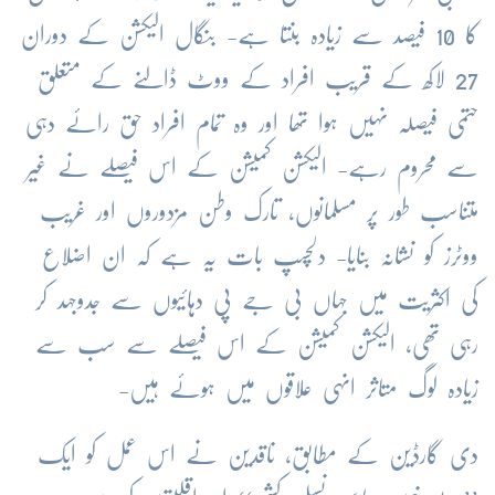
کا 10 فیصد سے زیادہ بنتا ہے- بنگال الیکشن کے دوران
27 لاکھ کے قریب افراد کے ووٹ ڈالنے کے متعلق
حتمی فیصلہ نہیں ہوا تھا اور وہ تمام افراد حق رائے دہی
سے محروم رہے- الیکشن کمیشن کے اس فیصلے نے غیر
متناسب طور پر مسلمانوں، تارک وطن مزدوروں اور غریب
ووٹرز کو نشانہ بنایا- دلچسپ بات یہ ہے کہ ان اضلاع
کی اکثریت میں جہاں بی جے پی دہائیوں سے جدوجہد کر
رہی تھی، الیکشن کمیشن کے اس فیصلے سے سب سے
زیادہ لوگ متاثر انہی علاقوں میں ہوئے ہیں-
دی گارڈین کے مطابق، ناقدین نے اس عمل کو ایک