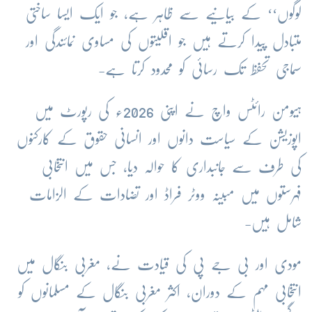
لوگوں‘‘ کے بیانیے سے ظاہر ہے، جو ایک ایسا ساختی
متبادل پیدا کرتے ہیں جو اقلیتوں کی مساوی نمائندگی اور
سماجی تحفظ تک رسائی کو محدود کرتا ہے-
ہیومن رائٹس واچ نے اپنی 2026ء کی رپورٹ میں
اپوزیشن کے سیاست دانوں اور انسانی حقوق کے کارکنوں
کی طرف سے جانبداری کا حوالہ دیا، جس میں انتخابی
فہرستوں میں مبینہ ووٹر فراڈ اور تضادات کے الزامات
شامل ہیں-
مودی اور بی جے پی کی قیادت نے، مغربی بنگال میں
انتخابی مہم کے دوران، اکثر مغربی بنگال کے مسلمانوں کو