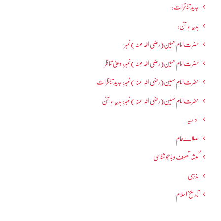
جدید تناظرات:
ہدیہ ءِسُخن:
حضرت امام حسین(رضی اللہ عنہ ) نمبر
حضرت امام حسین(رضی اللہ عنہ ) نمبر: دینی تناظر
حضرت امام حسین(رضی اللہ عنہ ) نمبر: جدید تناظرات
حضرت امام حسین(رضی اللہ عنہ ) نمبر: ہدیہ ءِ سُخن
اداریہ
صلاےعام
گوشہ تصوف و باھُو شناسی
مذہبی
تاریخ اسلام