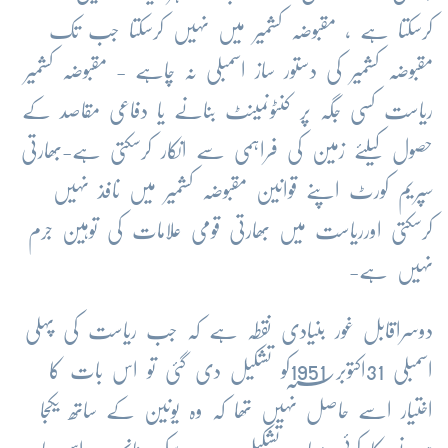
کرسکتا
ہے
،
مقبوضہ
کشمیر
میں
نہیں
کرسکتا
جب
تک
مقبوضہ
کشمیر
کی
دستور
ساز
اسمبلی
نہ
چاہے
-
مقبوضہ
کشمیر
ریاست
کسی
جگہ
پر
کنٹونمینٹ
بنانے
یا
دفاعی
مقاصد
کے
حصول
کیلئے
زمین
کی
فراہمی
سے
انکار
کرسکتی
ہے
-
بھارتی
سپریم
کورٹ
اپنے
قوانین
مقبوضہ
کشمیر
میں
نافذ
نہیں
کرسکتی
اورریاست
میں
بھارتی
قومی
علامات
کی
توہین
جرم
نہیں
ہے
-
دوسراقابل
غور
بنیادی
نقطہ
ہے
کہ
جب
ریاست
کی
پہلی
اسمبلی
31
اکتوبر
؁کو
1951
تشکیل
دی
گئی
تو
اس
بات
کا
اختیار
اسے
حاصل
نہیں
تھا
کہ
وہ
یونین
کے
ساتھ
یکجا