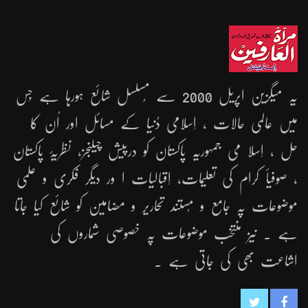
یہ میگزین اپریل 2000 سے مُسلسل شائع ہورہا ہے جِس
میں عالمی حالات ، اِسلامی دُنیا کے مسائل اور اُن کا
حل ، اِسلا می جمہوریّہ پاکستان کو درپیش چیلنجز، نظریۂ پاکستان
، صوفیأ کرام کی تعلیمات، اِقبالیات ا ور دیگر فکری و علمی
موضوعات پہ جامع و مُستند تحاریر و مضامین کو شائع کیا جاتا
ہے ۔ نیز منتخب موضوعات پہ خصوصی شماروں کی
اشاعت بھی کی جاتی ہے ۔