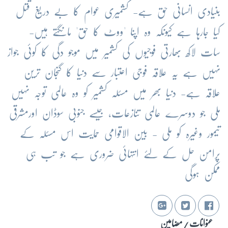
بنیادی
انسانی
حق
ہے
-
کشمیری
عوام
کا
بے
دریغ
قتل
کیا
جارہا
ہے
کیونکہ
وہ
اپنا
'
ووٹ
کا
حق
'
مانگتے
ہیں
-
سات
لاکھ
بھارتی
فوجیوں
کی
کشمیر
میں
موجو
دگی
کا
کوئی
جواز
نہیں
ہے
یہ
علاقہ
فوجی
اعتبار
سے
دنیا
کا
گنجان
ترین
علاقہ
ہے
-
دنیا
بھر
میں
مسئلہ
کشمیر
کو
وہ
عالمی
توجہ
نہیں
ملی
جو
دوسرے
عالمی
تنازعات،
جیسے
جنوبی
سوڈان
اورمشرقی
تیمور
وغیرہ
کو
ملی
-
بین
الاقوامی
حمایت
اس
مسئلہ
کے
پرامن
حل
کے
لئے
انتہائی
ضروری
ہے
جو
تب
ہی
ممکن
ہوگی
عنوانات / مضامین