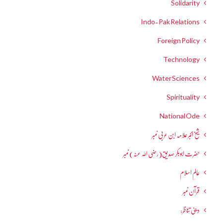
Solidarity
Indo-Pak Relations
Foreign Policy
Technology
Water Sciences
Spirituality
National Ode
شیخ اکبر علامہ ابن عربی نمبر
حضرت ابوبکر صدیق(رضی اللہ عنہ) نمبر
عالمِ اسلام
قرآن نمبر
دینی تناظر: