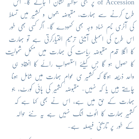
of Accession
پر
بھی
سوالیہ
نشان
آ
جائے
گا
-
اس
طرح
کرنے
سے
بھارت،
مقبوضہ
جموں
و
کشمیر
میں
تسلط
کی
آخری
نام
نہاد
وجہ
بھی
کھودے
گا
-
اگر
کسی
بھی
طور
اس
طرح
کی
اسمبلی
آئینی
ترمیم
اختیارکرتی
ہے
تو
بھارت
کا
اگلا
قدم
مقبوضہ
ریاست
کی
بھارت
میں
مکمل
شمولیت
کا
حصول
ہو
گا
جس
کیلئے
استصواب
رائے
کا
انعقاد
ہی
واحد
ذریعہ
ہوگا
کہ
کشمیر
ی
عوام
بھارت
میں
شامل
ہونا
چاہتے
ہیں
یا
کہ
نہیں
-
مقبوضہ
کشمیر
کی
ہائی
کورٹ،
جو
بھارت
کے
حق
میں
ہے،
اس
نے
بھی
کہا
ہے
کہ
کشمیر
بھارت
کا
اٹوٹ
انگ
نہیں
ہے
یہ
نئے
حوالہ
کے
طور
پر
تاریخی
فیصلہ
ہے
-