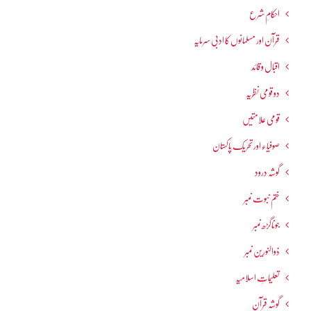
احکامِ شرع
قرآن اور مسلمانوں کا ادبی سرمایہ
اقبال و قائد
دو قومی نظریہ
قومی علامتیں
صوفیاء اور تحریک ِپاکستان
گوشہ درود
ختم نبوت نمبر
جوناگڑھ نمبر
ذوالنورین نمبر
تعلیماتِ اسلامیہ
گوشہ قرآن