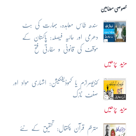
خصوصی مضامین
سندھ طاس معاہدہ، بھارت کی ہٹ
دھرمی اور حالیہ فیصلہ: پاکستان کے
مؤقف کی قانونی و سفارتی فتح
مزید پڑھیں
کنزیومرازم یا کموڈیفکیشن: اشہاری مواد اور
صنف نازک
مزید پڑھیں
مترجم قرآن پکتھال: تحقیق کے نئے