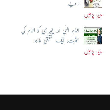
زاویے
مزید پڑھیں
الہامِ الہٰی اور غیر نبی کو الہام کی
حیثیت: ایک تحقیقی جائزہ
مزید پڑھیں