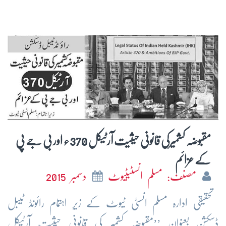
مقبوضہ کشمیرکی قانونی حیثیت آرٹیکل 370ء اور بی جے پی
کے عزائم
مصنف: مسلم انسٹیٹیوٹ
دسمبر 2015
تحقیقی
ادارہ
مسلم
انسٹی
ٹیوٹ
کے
زیرِ
اہتمام
رائونڈ
ٹیبل
ڈسکشن
بعنوان
’’
مقبوضہ
کشمیر
کی
قانونی
حیثیت
آرٹیکل