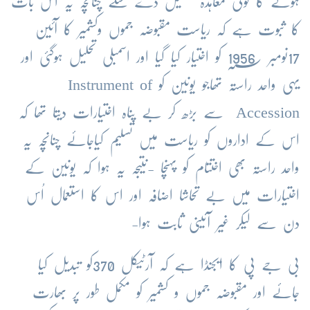
ہونے
کا
کوئی
معاہدہ
تشکیل
دے
سکے
چنانچہ
یہ
اس
بات
کا
ثبوت
ہے
کہ
ریاست
مقبوضہ
جموں
وکشمیر
کا
آئین
17
نومبر
؁
1956
کو
اختیار
کیا
گیا
اور
اسمبلی
تحلیل
ہوگئی
اور
یہی
واحد
راستہ
تھاجو
یونین
کو
Instrument of
Accession
سے
بڑھ
کر
بے
پناہ
اختیارات
دیتا
تھا
کہ
اس
کے
اداروں
کو
ریاست
میں
تسلیم
کیاجائے
چنانچہ
یہ
واحد
راستہ
بھی
اختتام
کو
پہنچا
-
نتیجہ
یہ
ہوا
کہ
یونین
کے
اختیارات
میں
بے
تحاشا
اضافہ
اور
اس
کا
استعمال
اُس
دن
سے
لیکر
غیر
آئینی
ثابت
ہوا
-
بی
جے
پی
کا
ایجنڈا
ہے
کہ
آرٹیکل
370
کو
تبدیل
کیا
جائے
اور
مقبوضہ
جموں
و
کشمیر
کو
مکمل
طور
پر
بھارت