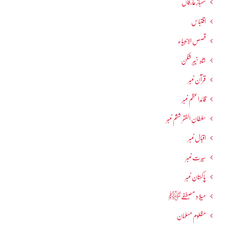
شھبازِ عارفاں
اقتباس
قصص الانبیاء
شاہ خیبر شکن
قرآن نمبر
قائداعظم نمبر
سلطان الفقر ششم نمبر
اقبال نمبر
سیرت نمبر
پاکستان نمبر
میلاد مصطفےٰﷺ
مظلوم مسلمان