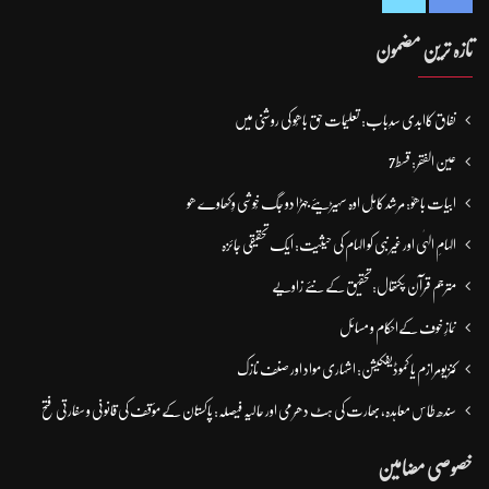
تازہ ترین مضمون
نفاق کاابدی سدِباب: تعلیمات حق باھُو کی روشنی میں
عین الفقر: قسط7
ابیات باھوؒ: مُرشد کامِل اوہ سہیڑیئے جہڑا دو جگ خُوشی وِکھاوے ھو
الہامِ الہٰی اور غیر نبی کو الہام کی حیثیت: ایک تحقیقی جائزہ
مترجم قرآن پکتھال: تحقیق کے نئے زاویے
نمازِ خوف کےاحکام و مسائل
کنزیومرازم یا کموڈیفکیشن: اشہاری مواد اور صنف نازک
سندھ طاس معاہدہ، بھارت کی ہٹ دھرمی اور حالیہ فیصلہ: پاکستان کے مؤقف کی قانونی و سفارتی فتح
خصوصی مضامین