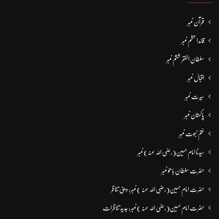
قرآن نمبر
قائداعظم نمبر
سلطان الفقر ششم نمبر
اقبال نمبر
سیرت نمبر
پاکستان نمبر
ختم نبوت نمبر
سیدنا امام حسین(رضی اللہ عنہ) نمبر
حضرت سلطان باھوؒ نمبر
حضرت امام حسین(رضی اللہ عنہ ) نمبر: دینی تناظر
حضرت امام حسین(رضی اللہ عنہ ) نمبر: جدید تناظرات