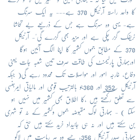
کا
واحد
راستہ
آرٹیکل
370
ہے
---
یہ
ایک
سرنگ
ہے
-
یہی
وہ
سرنگ
ہے
جس
کے
ذریعے
بے
تحاشا
ٹریفک
گزر
چکی
ہے
اور
مزید
بھی
گزرے
گی
"
-
آرٹیکل
370
کے
مطابق
جموں
کشمیر
کا
اپنا
الگ
آئین
ہوگا
اوربھارتی
پارلیمنٹ
کی
طاقت
صرف
تین
شعبہ
جات
یعنی
دفاع،
خارجہ
امور
اور
مواصلات
تک
محدود
رہے
گی
(
جبکہ
آرٹیکل
؁ٗ
352
اور
360
جو
بالترتیب
قومی
اور
مالیاتی
ایمرجنسی
سے
تعلق
رکھتے
ہیں
،کا
اطلاق
بھی
کشمیر
میں
نہیں
ہو
سکتا
) -
بھارتی
لوگ
مقبوضہ
جموں
وکشمیر
کے
نہ
تو
شہری
بن
سکتے
ہیں
اور
نہ
ہی
جائیداد
خرید
سکتے
ہیں
حتیٰ
کہ
بھارتی
صدر
آرٹیکل
356
،
جسے
وہ
ہر
ریاست
میں
لاگو