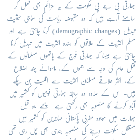
بھارتی
بی
جے
پی
حکومت
کے
یہ
عزائم
بھی
کھل
کر
سامنے
آرہے
ہیں
کہ
وہ
مقبوضہ
ریاست
کی
سماجی
حیثیت
تبدیل
(
demographic changes
)
کرنا
چاہتی
ہے
اور
مسلم
اکثریت
کے
علاقوں
کو
ہندو
اکثریت
میں
تبدیل
کرنا
چاہتی
ہے
جیسا
کہ
بھارتی
فوج
کے
ہاتھوں
مسلمانوں
کے
قتل
عام
کی
وجہ
سے
جموں
کے،
ماسوائے
چند
اضلاع
کے،
اکثر
علاقے
مسلمان
اکثریت
سے
اقلیت
بن
چکے
ہیں
-
اس
کے
علاوہ
وہ
سابقہ
بھارتی
فوجیوں
کو
کشمیر
میں
آباد
کرنے
کا
منصوبہ
بھی
رکھتی
ہے
-
چھے
ماہ
قبل
بھارت
میں
موجود
مغربی
پاکستانی
مہاجرین
کو
کشمیر
میں
مستقل
سکونت
دینے
کی
منصوبہ
بندی
بھی
چل
رہی
تھی
-