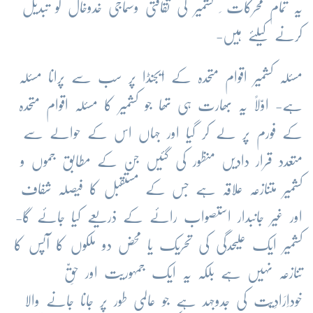
یہ
تمام
محرکات
کشمیر
کی
ثقافتی
وسماجی
خدوخال
کو
تبدیل
کرنے
کیلئے
ہیں
-
مسئلہ
کشمیر
اقوام
متحدہ
کے
ایجنڈا
پر
سب
سے
پرانا
مسئلہ
ہے
-
اوّلاً
یہ
بھارت
ہی
تھا
جو
کشمیر
کا
مسئلہ
اقوام
متحدہ
کے
فورم
پر
لے
کر
گیا
اور
جہاں
اس
کے
حوالے
سے
متعدد
قرار
دادیں
منظور
کی
گئیں
جن
کے
مطابق
جموں
و
کشمیر
متنازعہ
علاقہ
ہے
جس
کے
مستقبل
کا
فیصلہ
شفاف
اور
غیر
جانبدار
استصواب
رائے
کے
ذریعے
کیا
جائے
گا
-
کشمیر
ایک
علیحدگی
کی
تحریک
یا
محض
دو
ملکوں
کا
آپس
کا
تنازعہ
نہیں
ہے
بلکہ
یہ
ایک
جمہوریت
اور
حقِّ
خوداِرَادِیّت
کی
جدوجہد
ہے
جو
عالمی
طور
پر
جانا
جانے
والا