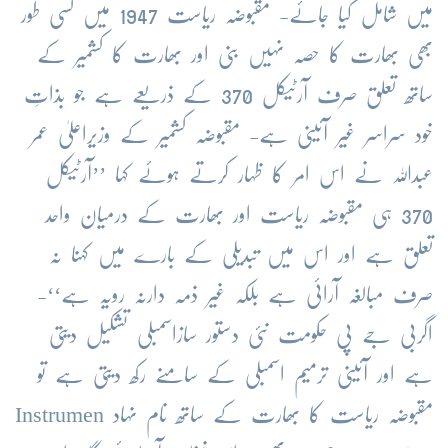
میں
شامل
کیا
جائے
-
مقبوضہ
ریاست
1947
میں
کسی
طور
بھی
بھارت
کا
حصہ
نہیں
بنی
اور
بھارت
کا
کشمیر
کے
ساتھ
تعلق
صرف
آرٹیکل
370
کے
ذریعے
ہے
جو
بذاتِ
خود
سراسر
غیر
آئینی
ہے
-
مقبوضہ
کشمیر
کے
وزیراعلیٰ
عمر
عبداللہ
نے
اس
امر
کا
ظہار
کرتے
ہوئے
کہا
’’
آرٹیکل
370
ہی
مقبوضہ
ریاست
اور
بھارت
کے
درمیان
واحد
تعلق
ہے
اور
اس
میں
تبدیلی
کے
بارے
میں
کہنا
نہ
صرف
مبالغہ
آرائی
ہے
بلکہ
غیر
ذمہ
دارنہ
رویہ
ہے
‘‘-
اگربی
جے
پی
حکومت
نئی
دستور
سازاسمبلی
تشکیل
دیتی
ہے
اور
آئینی
ترمیم
اسمبلی
کے
سامنے
رکھ
دیتی
ہے
تو
مقبوضہ
ریاست
کا
بھارت
کے
ساتھ
نام
نہاد
Instrumen