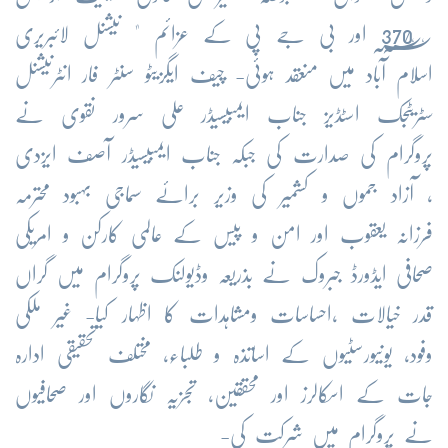
؁ٗ؁ٗ
370
اور
بی
جے
پی
کے
عزائم
"
نیشنل
لائبریری
اسلام
آباد
میں
منعقد
ہوئی
-
چیف
ایگزیٹو
سنٹر
فار
انٹرنیشنل
سٹریٹجک
اسٹڈیز
جناب
ایمبیسیڈر
علی
سرور
نقوی
نے
پروگرام
کی
صدارت
کی
جبکہ
جناب
ایمبیسیڈر
آصف
ایزدی
،
آزاد
جموں
و
کشمیر
کی
وزیر
برائے
سماجی
بہبود
محترمہ
فرزانہ
یعقوب
اور
امن
و
پیس
کے
عالمی
کارکن
و
امریکی
صحافی
ایڈورڈ
جبروک
نے
بذریعہ
وڈیولنک
پروگرام
میں
گراں
قدر
خیالات
،احساسات
ومشاہدات
کا
اظہار
کیا
-
غیر
ملکی
وفود،
یونیورسٹیوں
کے
اساتذہ
و
طلباء،
مختلف
تحقیقی
ادارہ
جات
کے
اسکالرز
اور
محققین،
تجزیہ
نگاروں
اور
صحافیوں
نے
پروگرام
میں
شرکت
کی
-