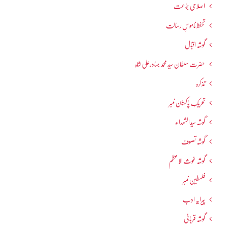
اصلاحی جماعت
تحفظ ناموسِ رسالت
گوشہ اقبال
حضرت سلطان سید محمد بہادرعلی شاہ
تذکرہ
تحریکِ پاکستان نمبر
گوشہ سیدالشھداء
گوشہ تصوف
گوشہ غوث الاعظم
فلسطین نمبر
پیرایہ ادب
گوشہ قربانی