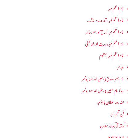
امام اعظم نمبر
امام اعظم نمبر : تعارف و مناقب
امام اعظم نمبر: تاریخ اور عصرِ حاضر
امام اعظم نمبر : حدیث اور فقہ حنفی
امام اعظم نمبر: منظوم
غزہ نمبر
امام جعفرصادق(رضی اللہ عنہ) نمبر
سیدنا امام حسین(رضی اللہ عنہ) نمبر
حضرت سلطان باھوؒ نمبر
فنِ تعمیر نمبر
گوشہ قرآن و رمضان
Editorial