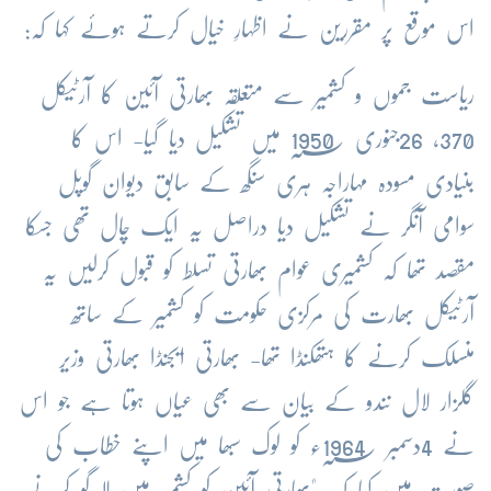
اس
موقع
پر
مقررین
نے
اظہارِ
خیال
کرتے
ہوئے
کہا
کہ
:
ریاست
جموں
و
کشمیر
سے
متعلقہ
بھارتی
آئین
کا
آرٹیکل
370
،
26
جنوری
؁
1950
میں
تشکیل
دیا
گیا
-
اس
کا
بنیادی
مسودہ
مہاراجہ
ہری
سنگھ
کے
سابق
دیوان
گوپل
سوامی
آنگر
نے
تشکیل
دیا
دراصل
یہ
ایک
چال
تھی
جسکا
مقصد
تھا
کہ
کشمیری
عوام
بھارتی
تسلط
کو
قبول
کرلیں
یہ
آرٹیکل
بھارت
کی
مرکزی
حکومت
کو
کشمیر
کے
ساتھ
منسلک
کرنے
کا
ہتھکنڈا
تھا
-
بھارتی
ایجنڈا
بھارتی
وزیر
گلزار
لال
نندو
کے
بیان
سے
بھی
عیاں
ہوتا
ہے
جو
اس
نے
4
دسمبر
؁ء
1964
کو
لوک
سبھا
میں
اپنے
خطاب
کی
صورت
میں
کیا
کہ
ـ
"
بھارتی
آئین
کو
کشمیر
میں
لا
گو
کرنے