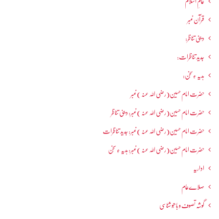
عالمِ اسلام
قرآن نمبر
دینی تناظر:
جدید تناظرات:
ہدیہ ءِسُخن:
حضرت امام حسین(رضی اللہ عنہ ) نمبر
حضرت امام حسین(رضی اللہ عنہ ) نمبر: دینی تناظر
حضرت امام حسین(رضی اللہ عنہ ) نمبر: جدید تناظرات
حضرت امام حسین(رضی اللہ عنہ ) نمبر: ہدیہ ءِ سُخن
اداریہ
صلاےعام
گوشہ تصوف و باھُو شناسی