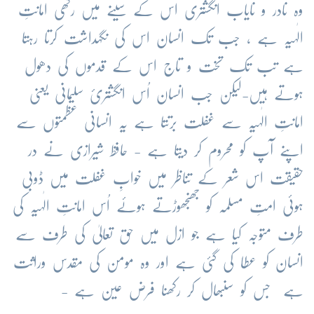
وہ نادر و نایاب انگشتری اس کے سینے میں رکھی امانتِ
الٰہیہ ہے ، جب تک انسان اس کی نگہداشت کرتا رہتا
ہے تب تک تخت و تاج اس کے قدموں کی دھول
ہوتے ہیں-لیکن جب انسان اُس انگشتریٔ سلیمانی یعنی
امانتِ الٰہیہ سے غفلت برتتا ہے یہ انسانی عظمتوں سے
اپنے آپ کو محروم کر دیتا ہے - حافظ شیرازی نے در
حقیقت اس شعر کے تناظر میں خوابِ غفلت میں ڈوبی
ہوئی امتِ مسلمہ کو جھنجھوڑتے ہوئے اُس امانتِ الٰہیہ کی
طرف متوجہ کیا ہے جو ازل میں حق تعالیٰ کی طرف سے
انسان کو عطا کی گئی ہے اور وہ مومن کی مقدس وراثت
ہے جس کو سنبھال کر رکھنا فرض عین ہے -