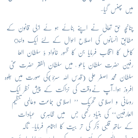
میں پھنس گیا-
چنانچہ حق تعالیٰ نے اپنے بنائے ہو ئے ازلی قانون کے
مطابق انسانوں کی اصلاح احوال کے لئے ایک ولئ
کامِل کا انتخاب فرمایا جن کا ظہور خانواد ۂ سلطان العا
رفین حضرت سلطان باھو ؒ میں سلطان الفقر حضرت سخی
سلطان محمد اصغر علی (قدس اللہ سرّہٗ)کی صورت میں جلوہ
افروز ہوا-آپ نےوقت کی نزاکت کے پیش نظر ایک
روحانی و اصلاحی تحریک ’’ اصلاحی جماعت وعالمی تنظیم
العارفین‘‘ کی بنیاد رکھی جس میں ظاہری عبادات
کے ساتھ قلبی ذکر کی تر بیت کا اہتمام فرمایا- تاکہ