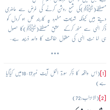
مصطفےٰ(ﷺ)کی شمع روشن کرنے کی غرض سے حاضری
دیتے ہیں کیونکہ شریعتِ مطہرہ پہ کاربندِ عمل ہو کردل کو
ذکر الٰہی سے منور کرکے عشقِ مصطفےٰ(ﷺ)کا حصول
ہی اما نتِ الٰہی کی معقول حفاظت کا واحد ذریعہ ہے-
٭٭٭
[1]
(اس واقعہ کا ذکر سورۃ النمل آیت نمبر17-18میں کیاگیا
ہے)
[2]
(الاحزاب:72)