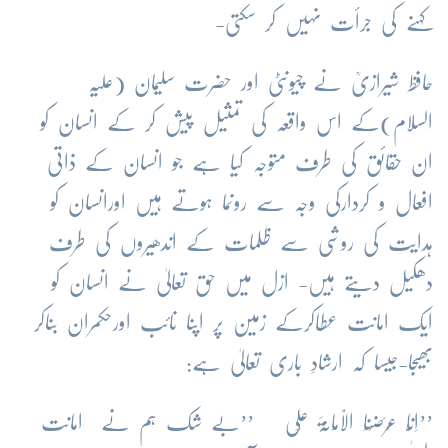
کہنے کی جرأت نہیں کر سکتی-
حافظ شیرازیؒ نے چیونٹی اور حضرت سلیمان (علیہ
السلام)کے اس واقعہ کی تمثیل پیش کر کے انسان کو
ان حقائق کی طرف متوجہ کیا ہے جو انسان کے ذاتی
افعال و کردارکی وجہ سے رونما ہوتے ہیں اورانسان کو
ہدایت کی روشی سے ظلمات کے اندھیروں کی طرف
دھکیل دیتے ہیں- ازل میں حق تعالیٰ نے انسان کو
ایک امانت عطاکرکے زمین پر اپنا نائب اورحکمران بناکر
بھیجا-جیسا کہ ارشادِ باری تعالیٰ ہے:
’’اِنَّا عَرَضْنَا الْاَمَانَۃَ عَلَی
’’بے شک ہم نے امانت