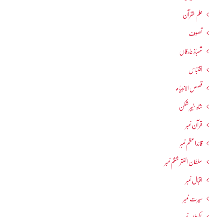
علم القرآن
تصوف
شھبازِ عارفاں
اقتباس
قصص الانبیاء
شاہ خیبر شکن
قرآن نمبر
قائداعظم نمبر
سلطان الفقر ششم نمبر
اقبال نمبر
سیرت نمبر
پاکستان نمبر