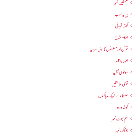
فلسطین نمبر
پیرایہ ادب
گوشہ قربانی
احکامِ شرع
قرآن اور مسلمانوں کا ادبی سرمایہ
اقبال و قائد
دو قومی نظریہ
قومی علامتیں
صوفیاء اور تحریک ِپاکستان
گوشہ درود
ختم نبوت نمبر
جوناگڑھ نمبر