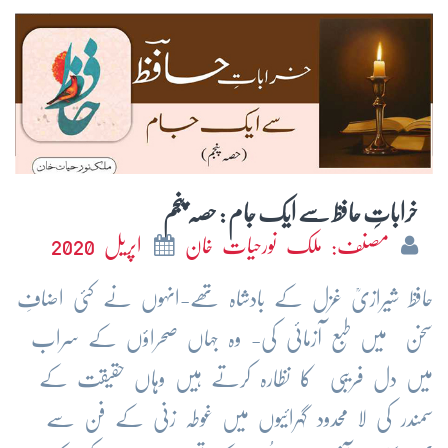
خراباتِ حافظ سے ایک جام : حصہ پنجم
مصنف: ملک نورحیات خان
اپریل 2020
حافظ شیرازیؒ غزل کے بادشاہ تھے-انہوں نے کئی اضافِ
سخن میں طبع آزمائی کی- وہ جہاں صحراؤں کے سراب
میں دل فریبی کا نظارہ کرتے ہیں وہاں حقیقت کے
سمندر کی لا محدود گہرائیوں میں غوطہ زنی کے فن سے