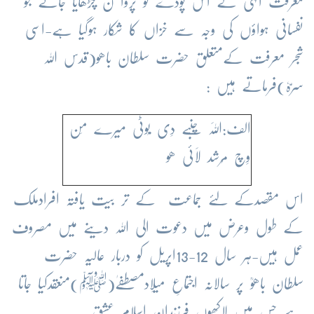
معرفت الٰہی کے اُس پودے کو پروا ن چڑھایا جائے جو
نفسانی ہواؤں کی وجہ سے خزاں کا شکار ہوگیا ہے-اسی
شجر معرفت کےمتعلق حضرت سلطان باھو(قدس اللہ
سرّہٗ)فرماتے ہیں :
الف:اَللہ چَنْبے دِی بُوٹی میرے مَن
وِچ مُرشد لَائی ھو
اس مقصدکے لئے جماعت کے تر بیت یافتہ افرادملک
کے طول وعرض میں دعوت الی اللہ دینے میں مصروف
عمل ہیں-ہر سال 12-13اپریل کو دربار عالیہ حضرت
سلطان باھوؒ پر سالانہ اجتماعِ میلاِدمصطفےٰ(ﷺ)منعقدکیا جاتا
ہے جس میں لاکھوں فرزندان اسلام عشقِ