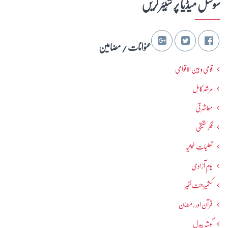
سوشل میڈیا پر شِیئر کریں
عنوانات / مضامین
قومی و بین الاقوامی
مرشدِ کامل
معاشرتی
فکرحقیقی
تعلیمات غوثیہ
یومِ آزادی
کشمیرجنت نظیر
قرآن اور رمضان
گوشہ بیدل