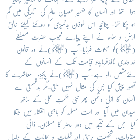
ہوا تھا اور انسان کا ضمیر عصیانِ عالم کی تاریکی میں گم
ہو چکا تھا- چنانچہ اس طوفانِ بدتمیزی کو روکنے کیلئے خالق
ارض و سماء نے اپنے پیارے محبوب حضرت مصطفٰے
(ﷺ)کو مبعوث فرمایا-آپ (ﷺ)نے وہ قانونِ
خداوندی نافذفرمایاجو قیامت تک کے انسانوں کے
لئےمشعل راہ ہے-آپ (ﷺ)نے پاکیزہ معاشرے کا
تصور پیش کیا جس کی مثال نہیں ملتی-مگر بدقسمتی سے
انسان کا ازلی دشمن پھر نئی حکمتِ عملی کے ساتھ
میدان میں آیا اور امت مسلمہ کو باہمی انتشار میں مبتلا
کیا جس کے نتیجہ میں دورِ حاضر کا مسلمان، ذاتی
مفادات، شخصیت پرستی اور ظلمات و حجابات کے دلدل