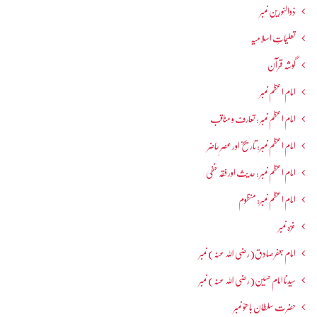
ذوالنورین نمبر
تعلیماتِ اسلامیہ
گوشہ قرآن
امام اعظم نمبر
امام اعظم نمبر : تعارف و مناقب
امام اعظم نمبر: تاریخ اور عصرِ حاضر
امام اعظم نمبر : حدیث اور فقہ حنفی
امام اعظم نمبر: منظوم
غزہ نمبر
امام جعفرصادق(رضی اللہ عنہ) نمبر
سیدنا امام حسین(رضی اللہ عنہ) نمبر
حضرت سلطان باھوؒ نمبر