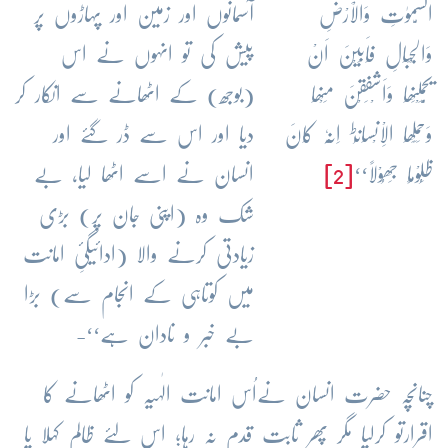
السَّمٰوٰتِ وَالْاَرْضِ
آسمانوں اور زمین اور پہاڑوں پر
وَالْجِبَالِ فَاَبَیْنَ اَنْ
پیش کی تو انہوں نے اس
یَّحْمِلْنَھَا وَاَشْفَقْنَ مِنْھَا
(بوجھ) کے اٹھانے سے انکار کر
ط
وَحَمَلَھَا الْاِنْسَانُ
اِنَّہٗ کَانَ
دیا اور اس سے ڈر گئے اور
ظَلُوْمًا جَھُوْلًا‘‘
[2]
انسان نے اسے اٹھا لیا، بے
شک وہ (اپنی جان پر) بڑی
زیادتی کرنے والا (ادائیگیِٔ امانت
میں کوتاہی کے انجام سے) بڑا
بے خبر و نادان ہے‘‘-
چنانچہ حضرت انسان نےاُس امانت الٰہیہ کو اٹھانے کا
اقرارتو کرلیا مگر پھر ثابت قدم نہ رہا؛ اس لئے ظالم کہلا یا