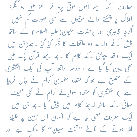
معارف کے ایسے انمول موتی پروئے گئے ہیں جو کنگرہُ
افلاک پر چمکنے والے موتیوں سے کسی صورت کم نہیں-
اگرچہ ظاہری طور پرحضرت سلیمان(علیہ السلام) کے ساتھ
پیش آنے والے دو واقعات کا ذکر کیا گیا ہے(جن میں
ایک واقعہ چیونٹی کے کلام کا ہے جسے قرآن پاک میں
بھی بیان کیا گیا ہے ، دوسرا واقعہ آپ کی ایک انگشتری
کے متعلق ہے جو کہ متعدد مفسرین کرام نے بیان فرمایا
ہے )-انگشتری کو متعدد صوفیائے کرام نے کئی لطیف
معانی کے ساتھ اپنے کلام میں پیش کیا ہے جن میں
ایک معروف معنیٰ یہ ہے کہ انسان اس زمین پہ خلیفۃ
اللہ ہونے کے ناطے ’’تختِ سلیمان‘‘ کا مالک ہے اور