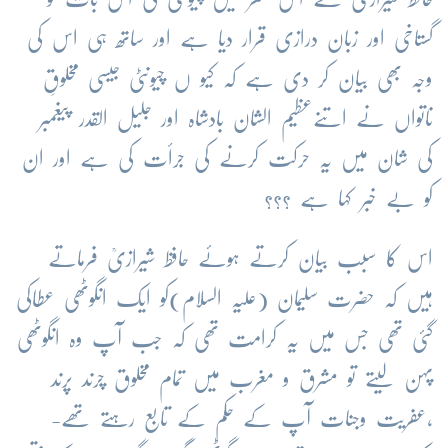
گستاخی اور زبان درازی قرار دیا ہے اور ساتھ ہی اس کی
وجہ بھی بیان کر دی ہے کہ کیو ں چیونٹی جیسی مخلوقِ
ناتواں نے اتنےعظیم الشان بادشاہ اور جلیل القدر پیغمبر
کی شان میں یہ حرکت کرنے کی جرأت کی ہے اور ان
کو بے خبر کہا ہے ؟؟؟
اس کا سبب بیان کرتے ہوئے حافظ شیرازیؒ فرماتے
ہیں کہ حضرت سلیمان (علیہ السلام)کو ایک انگوٹھی عطاکی
گئی تھی جس میں یہ کرامت تھی کہ جب آپ وہ انگوٹھی
پہن لیتے تو مشرق و مغرب میں تمام مخلوق چرند پرند
،عفریت وجنات آپ کے حکم کے تابع رہتے تھے-