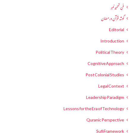
فنِ تعمیر نمبر
گوشہ قرآن و رمضان
Editorial
Introduction
Political Theory
Cognitive Approach
Post Colonial Studies
Legal Context
Leadership Paradigm
Lessons for the Era of Technology
Quranic Perspective
Sufi Framework