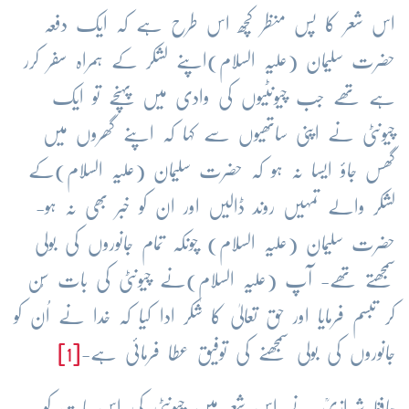
اس شعر کا پس منظر کچھ اس طرح ہے کہ ایک دفعہ
حضرت سلیمان (علیہ السلام)اپنے لشکر کے ہمراہ سفر کرر
ہے تھے جب چیونٹیوں کی وادی میں پہنچے تو ایک
چیونٹی نے اپنی ساتھیوں سے کہا کہ اپنے گھروں میں
گھس جاؤ ایسا نہ ہو کہ حضرت سلیمان (علیہ السلام)کے
لشکر والے تمہیں روند ڈالیں اور ان کو خبر بھی نہ ہو-
حضرت سلیمان (علیہ السلام) چونکہ تمام جانوروں کی بولی
سمجھتے تھے- آپ (علیہ السلام)نے چیونٹی کی بات سُن
کر تبسم فرمایا اور حق تعالیٰ کا شکر ادا کیا کہ خدا نے اُن کو
جانوروں کی بولی سمجھنے کی توفیق عطا فرمائی ہے-
[1]
حافظ شیرازیؒ نے اس شعر میں چیونٹی کی اس بات کو