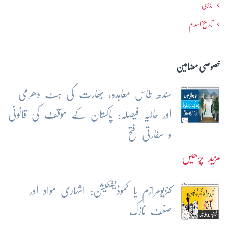
مذہبی
تاریخ اسلام
خصوصی مضامین
سندھ طاس معاہدہ، بھارت کی ہٹ دھرمی
اور حالیہ فیصلہ: پاکستان کے مؤقف کی قانونی
و سفارتی فتح
مزید پڑھیں
کنزیومرازم یا کموڈیفکیشن: اشہاری مواد اور
صنف نازک