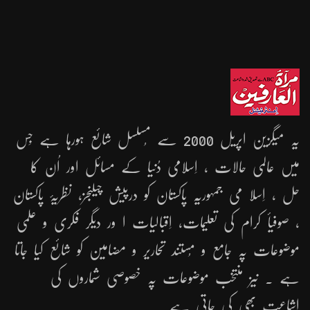
یہ میگزین اپریل 2000 سے مُسلسل شائع ہورہا ہے جِس
میں عالمی حالات ، اِسلامی دُنیا کے مسائل اور اُن کا
حل ، اِسلا می جمہوریّہ پاکستان کو درپیش چیلنجز، نظریۂ پاکستان
، صوفیأ کرام کی تعلیمات، اِقبالیات ا ور دیگر فکری و علمی
موضوعات پہ جامع و مُستند تحاریر و مضامین کو شائع کیا جاتا
ہے ۔ نیز منتخب موضوعات پہ خصوصی شماروں کی
اشاعت بھی کی جاتی ہے ۔