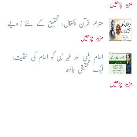
مزید پڑھیں
مترجم قرآن پکتھال: تحقیق کے نئے زاویے
مزید پڑھیں
الہامِ الہٰی اور غیر نبی کو الہام کی حیثیت:
ایک تحقیقی جائزہ
مزید پڑھیں