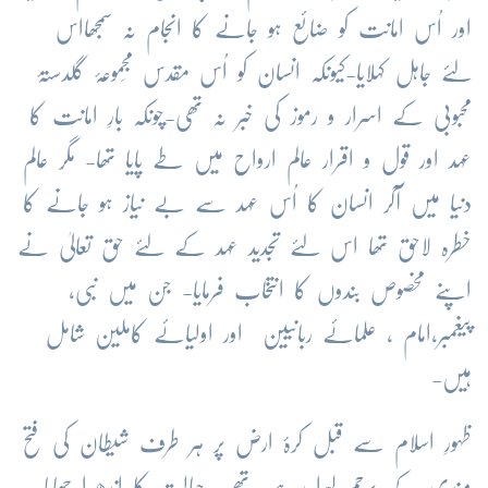
اور اُس امانت کو ضائع ہو جانے کا انجام نہ سمجھااس
لئے جاہل کہلایا-کیونکہ انسان کو اُس مقدس مَجموعۂ گلدستۂ
محبوبی کے اسرار و رموز کی خبر نہ تھی-چونکہ بارِ امانت کا
عہد اور قول و اقرار عالم ارواح میں طے پایا تھا- مگر عالم
دنیا میں آکر انسان کا اُس عہد سے بے نیاز ہو جانے کا
خطرہ لاحق تھا اس لئے تجدید عہد کے لئے حق تعالیٰ نے
اپنے مخصوص بندوں کا انتخاب فرمایا- جن میں نبی،
پیغمبر،امام ، علمائے ربانیین اور اولیائے کاملین شامل
ہیں-
ظہورِ اسلام سے قبل کرۂ ارض پر ہر طرف شیطان کی فتح
مندی کے پرچم لہرا رہے تھے- جہالت کا اندھیرا چھایا