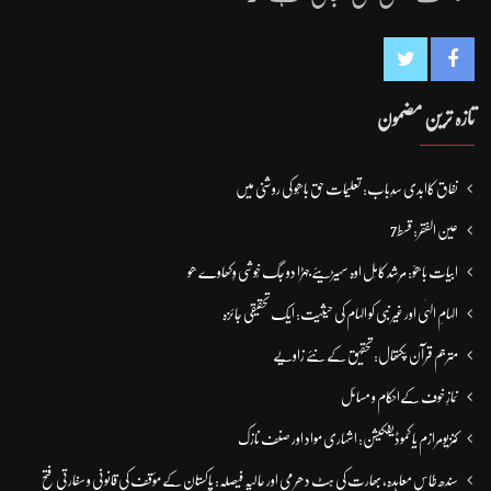
تازہ ترین مضمون
نفاق کاابدی سدِباب: تعلیمات حق باھُو کی روشنی میں
عین الفقر: قسط7
ابیات باھوؒ: مُرشد کامِل اوہ سہیڑیئے جہڑا دو جگ خُوشی وِکھاوے ھو
الہامِ الہٰی اور غیر نبی کو الہام کی حیثیت: ایک تحقیقی جائزہ
مترجم قرآن پکتھال: تحقیق کے نئے زاویے
نمازِ خوف کےاحکام و مسائل
کنزیومرازم یا کموڈیفکیشن: اشہاری مواد اور صنف نازک
سندھ طاس معاہدہ، بھارت کی ہٹ دھرمی اور حالیہ فیصلہ: پاکستان کے مؤقف کی قانونی و سفارتی فتح