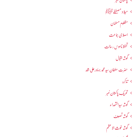
میلاد مصطفےٰﷺ
مظلوم مسلمان
اصلاحی جماعت
تحفظ ناموسِ رسالت
گوشہ اقبال
حضرت سلطان سید محمد بہادرعلی شاہ
تذکرہ
تحریکِ پاکستان نمبر
گوشہ سیدالشھداء
گوشہ تصوف
گوشہ غوث الاعظم