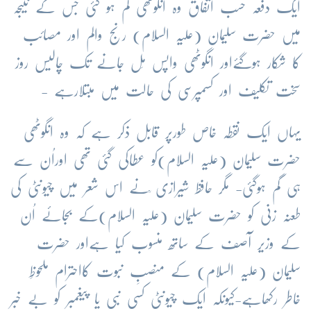
ایک دفعہ حسب اتفاق وہ انگوٹھی گم ہو گئی جس کے نتیجہ
میں حضرت سلیمان (علیہ السلام) رنج والم اور مصائب
کا شکار ہوگئےاور انگوٹھی واپس مِل جانے تک چالیس روز
سخت تکلیف اور کسمپرسی کی حالت میں مبتلارہے -
یہاں ایک نقطہ خاص طورپر قابل ذکر ہے کہ وہ انگوٹھی
حضرت سلیمان (علیہ السلام)کو عطاکی گئی تھی اوراُن سے
ہی گم ہوگئی- مگر حافظ شیرازی ؒنے اس شعر میں چیونٹی کی
طعنہ زنی کو حضرت سلیمان (علیہ السلام)کے بجائے اُن
کے وزیر آصف کے ساتھ منسوب کیا ہےاور حضرت
سلیمان (علیہ السلام) کے منصبِ نبوت کااحترام ملحوظِ
خاطر رکھاہے-کیونکہ ایک چیونٹی کسی نبی یا پیغمبر کو بے خبر