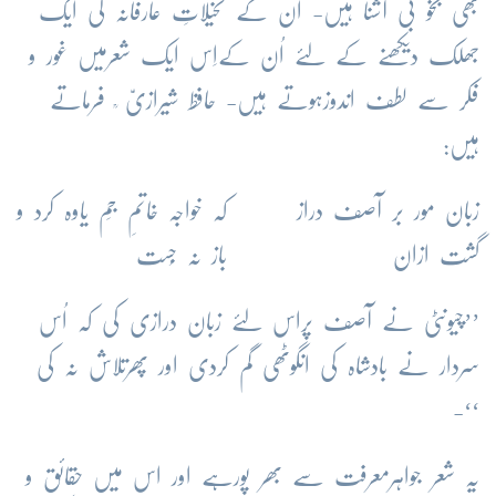
بھی بخو بی آشنا ہیں- اُن کے تخیلاتِ عارفانہ کی ایک
جھلک دیکھنے کے لئے اُن کےاِس ایک شعرمیں غور و
فکر سے لطف اندوزہوتے ہیں- حافظ شیرازیّ ؒ فرماتے
ہیں:
زبان مور بر آصف دراز
کہ خواجہ خاتمِ جَم یاوہ کرد و
گشت ازان
باز نہ جُست
’’چیونٹی نے آصف پراس لئے زبان درازی کی کہ اُس
سردار نے بادشاہ کی انگوٹھی گم کردی اور پھرتلاش نہ کی
‘‘-
یہ شعر جواہرِمعرفت سے بھر پورہے اور اس میں حقائق و