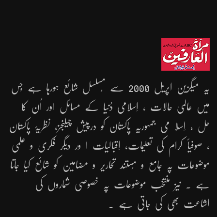
یہ میگزین اپریل 2000 سے مُسلسل شائع ہورہا ہے جِس
میں عالمی حالات ، اِسلامی دُنیا کے مسائل اور اُن کا
حل ، اِسلا می جمہوریّہ پاکستان کو درپیش چیلنجز، نظریۂ پاکستان
، صوفیأ کرام کی تعلیمات، اِقبالیات ا ور دیگر فکری و علمی
موضوعات پہ جامع و مُستند تحاریر و مضامین کو شائع کیا جاتا
ہے ۔ نیز منتخب موضوعات پہ خصوصی شماروں کی
اشاعت بھی کی جاتی ہے ۔