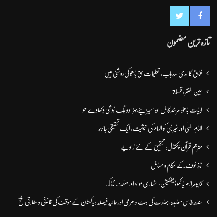
تازہ ترین مضمون
نفاق کاابدی سدِباب: تعلیمات حق باھُو کی روشنی میں
عین الفقر: قسط7
ابیات باھوؒ: مُرشد کامِل اوہ سہیڑیئے جہڑا دو جگ خُوشی وِکھاوے ھو
الہامِ الہٰی اور غیر نبی کو الہام کی حیثیت: ایک تحقیقی جائزہ
مترجم قرآن پکتھال: تحقیق کے نئے زاویے
نمازِ خوف کےاحکام و مسائل
کنزیومرازم یا کموڈیفکیشن: اشہاری مواد اور صنف نازک
سندھ طاس معاہدہ، بھارت کی ہٹ دھرمی اور حالیہ فیصلہ: پاکستان کے مؤقف کی قانونی و سفارتی فتح