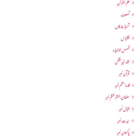
علم القرآن
تصوف
شھبازِ عارفاں
اقتباس
قصص الانبیاء
شاہ خیبر شکن
قرآن نمبر
قائداعظم نمبر
سلطان الفقر ششم نمبر
اقبال نمبر
سیرت نمبر
پاکستان نمبر