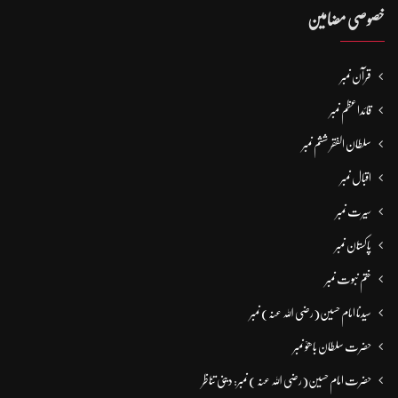
خصوصی مضامین
قرآن نمبر
قائداعظم نمبر
سلطان الفقر ششم نمبر
اقبال نمبر
سیرت نمبر
پاکستان نمبر
ختم نبوت نمبر
سیدنا امام حسین(رضی اللہ عنہ) نمبر
حضرت سلطان باھوؒ نمبر
حضرت امام حسین(رضی اللہ عنہ ) نمبر: دینی تناظر