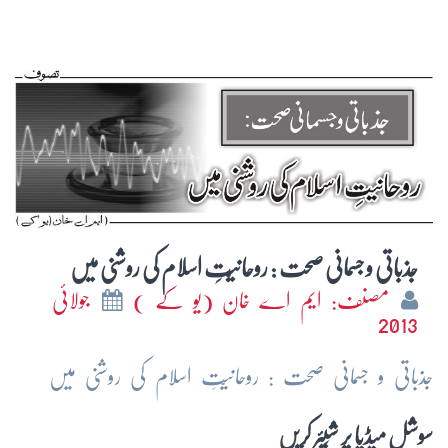
جذباتی و جسمانی صحت : روحانیّتِ اسلام کی روشنی میں
مصنف: ایم اے خان (یو کے )
جولائی
2013
جذباتی و جسمانی صحت : روحانیّتِ اسلام کی روشنی میں
سوشل میڈیا پر شِیئر کریں