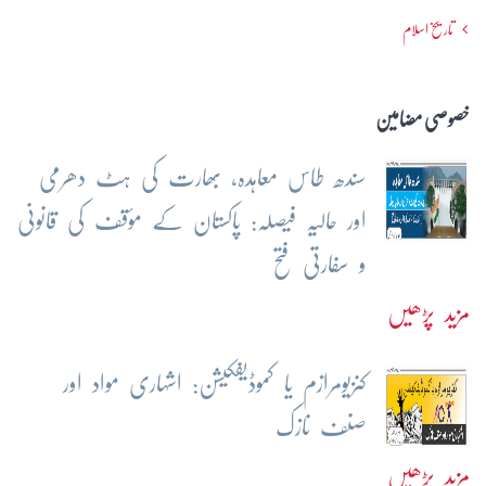
تاریخ اسلام
خصوصی مضامین
سندھ طاس معاہدہ، بھارت کی ہٹ دھرمی
اور حالیہ فیصلہ: پاکستان کے مؤقف کی قانونی
و سفارتی فتح
مزید پڑھیں
کنزیومرازم یا کموڈیفکیشن: اشہاری مواد اور
صنف نازک
مزید پڑھیں