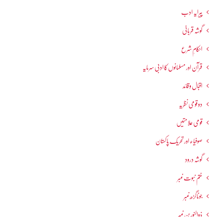
پیرایہ ادب
گوشہ قربانی
احکامِ شرع
قرآن اور مسلمانوں کا ادبی سرمایہ
اقبال و قائد
دو قومی نظریہ
قومی علامتیں
صوفیاء اور تحریک ِپاکستان
گوشہ درود
ختم نبوت نمبر
جوناگڑھ نمبر
ذوالنورین نمبر