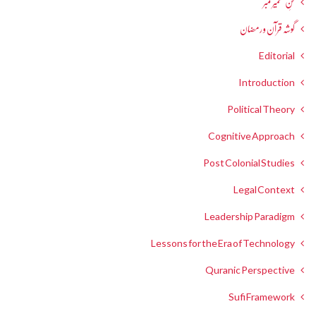
فنِ تعمیر نمبر
گوشہ قرآن و رمضان
Editorial
Introduction
Political Theory
Cognitive Approach
Post Colonial Studies
Legal Context
Leadership Paradigm
Lessons for the Era of Technology
Quranic Perspective
Sufi Framework