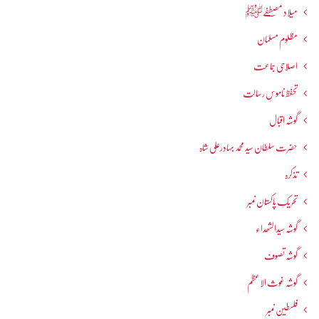
میلاد مصطفےٰﷺ
مظلوم مسلمان
اصلاحی جماعت
تحفظ ناموسِ رسالت
گوشہ اقبال
حضرت سلطان سید محمد بہادرعلی شاہ
تذکرہ
تحریکِ پاکستان نمبر
گوشہ سیدالشھداء
گوشہ تصوف
گوشہ غوث الاعظم
فلسطین نمبر