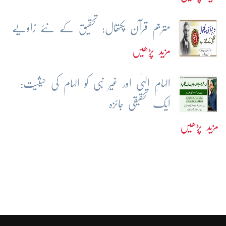
مترجم قرآن پکتھال: تحقیق کے نئے زاویے
مزید پڑھیں
الہامِ الہٰی اور غیر نبی کو الہام کی حیثیت:
ایک تحقیقی جائزہ
مزید پڑھیں