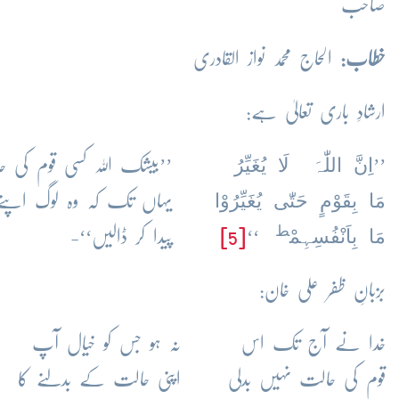
صاحب
خطاب:
الحاج محمد نواز القادری
ارشادِ باری تعالیٰ ہے:
اِنَّ اللّٰہَ لَا یُغَیِّرُ
’’
’’بیشک اللہ کسی قوم کی حا
مَا بِقَوْمٍ حَتّٰی یُغَیِّرُوْا
یہاں تک کہ وہ لوگ اپنے 
ط
مَا بِاَنْفُسِہِمْ
‘‘
[5]
پیدا کر ڈالیں‘‘-
بزبانِ ظفر علی خان:
خدا نے آج تک اس
نہ ہو جس کو خیال آپ
قوم کی حالت نہیں بدلی
اپنی حالت کے بدلنے کا