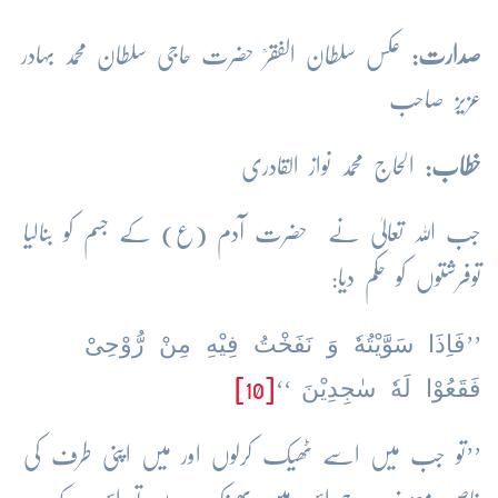
صدارت:
عکس سلطان الفقرؒ حضرت حاجی سلطان محمد بہادر
عزیز صاحب
خطاب:
الحاج محمد نواز القادری
جب اللہ تعالیٰ نے حضرت آدم (ع) کے جسم کو بنالیا
توفرشتوں کو حکم دیا:
فَاِذَا سَوَّیْتُهٗ وَ نَفَخْتُ فِیْهِ مِنْ رُّوْحِیْ
’’
فَقَعُوْا لَهٗ سٰجِدِیْنَ
[10]
‘‘
’’تو جب میں اسے ٹھیک کرلوں اور میں اپنی طرف کی