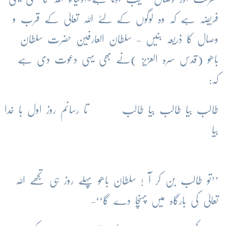
فریضہ ہے کہ وہ لوگوں کے لئے اللہ تعالیٰ کے قرب و
وصال کا ذریعہ بنیں - سلطان العارفین حضرت سلطان
باھو (قدس سرہ العزیز )نے بھی یہی دعوت دی ہے
کہ:
طالب بیا طالب بیا طالب
تا رسانم روز اول با خدا
بیا
’’تو طالب بن کر آ ! سلطان باھو پہلے روز ہی تجھے اللہ
تعالیٰ کی بارگاہ میں پہنچا دے گا‘‘-