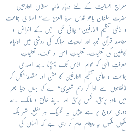
معراجِ انسانیت کے لئے دربارِ عالیہ سلطان العارفین
حضرت سلطان باھو قدس سرہٗ العزیز سے” اصلاحی جماعت
و عالمی تنظیم العارفین“ چلائی گئی- جس کے اغراض و
مقاصد قرآن مجید اور احادیثِ مبارکہ کی روشنی میں اولیاء
کاملین کی تعلیمات، تعلیماتِ امن و محبت، تعلیماتِ
معرفتِ الٰہی کو عوام الناس تک پہنچانا ہے-اصلاحی
جماعت و عالمی تنظیم العارفین کا مشن اور مقصد”نکل کر
خانقاہوں سے ادا کر رسمِ شبیری“ ہے کہ جہاں دنیا بھر
میں مادہ پرستی، نفس پرستی اور اپنے خالق و مالک سے
دوری عروج پر ہے وہیں یہ تحریک ہر ضلع، شہر بلکہ
ملکوں ملکوں یہ پیغام عام کر رہی ہے کہ انسان کی