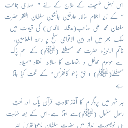
اس نبضِ ضعیف کے علاج کے لئے ” اصلاحی جماعت
“ کے زیرِ اہتمام سالارِ عارفین جانشینِ سلطان الفقر حضرت
سلطان محمد علی صاحب(مدظلہ الاقدس) کی قیادت میں
ملک بھر میں اور بین الاقوامی سطح پر رحمۃ اللعالمین،
خاتم الانبیاء حضرت محمد مصطفےٰ (ﷺ) کے اسم پاک
سے موسوم محافل و اجتماعات کا سالانہ انعقاد ”میلادِ
مصطفےٰ(ﷺ) و حق باھو کانفرنس“ کے تحت کیا جاتا
ہے -
ہر شہر میں پروگرام کا آغاز تلاوتِ قرآن پاک اور نعتِ
رسول مقبول (ﷺ)سے ہوتا ہے-اس کے بعد نہایت
ہی خوبصورت انداز میں حضرت سلطان باھو(قَدَّسَ اللہ