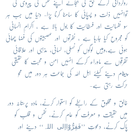
روگردانی کرکے حق کی بجائے اپنے نفس کی پیروی کی
توانہیں ذلت و پسپائی کا سامنا کرنا پڑا- دنیا میں جب ہر
سو نفسانیت اور فسطائیت کا بول بالا ہے ، اکرامِ انسانی
کو مجروح کیا جارہا ہے ، نفرتوں اور عصبیتوں کی فضا چھائی
ہوئی ہے،وہیں لوگوں کو نسلی، لسانی، مذہبی اور علاقائی
تفرقوں سے ماوراء کرکے انہیں امن و محبت کا حقیقی
پیغام دینے کیلئے اہل اللہ کی جماعت ہر دور میں محوِ
حرکت رہتی ہے-
خالق و مخلوق کے رابطے کو استوار کرنے، مادہ پرستانہ دور
میں حقیقت و معرفت کو عام کرنے، نفس و قلب کو
فَفِرُّوْٓااِلی اللہ
پاک کرنے، دعوتِ ’’
‘‘ دینے اور