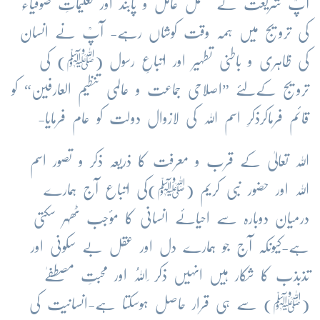
آپؒ شریعت کے مکمل عامل و پابند اور تعلیماتِ صوفیاء
کی ترویج میں ہمہ وقت کوشاں رہے- آپؒ نے انسان
کی ظاہری و باطنی تطہیر اور اتباعِ رسول (ﷺ) کی
ترویج کےلئے ”اصلاحی جماعت و عالمی تنظیم العارفین“ کو
قائم فرماکرذکرِ اسم اللہ کی لازوال دولت کو عام فرمایا-
اللہ تعالیٰ کے قرب و معرفت کا ذریعہ ذکر و تصور اسم
اللہ اور حضور نبی کریم (ﷺ)کی اتباع آج ہمارے
درمیان دوبارہ سے احیائے انسانی کا مؤجب ٹھہر سکتی
ہے-کیونکہ آج جو ہمارے دل اور عقل بے سکونی اور
تذبذب کا شکار ہیں انہیں ذکر ِاَللہُ اور محبتِ مصطفےٰ
(ﷺ) سے ہی قرار حاصل ہوسکتا ہے-انسانیت کی