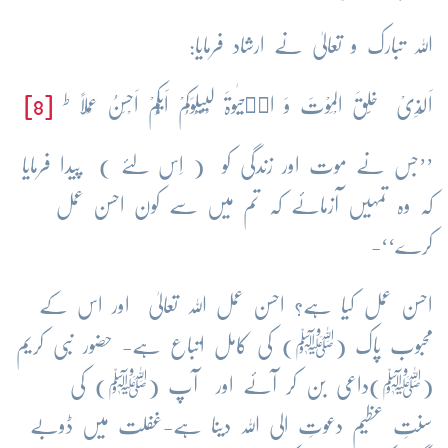
اللہ تبارک و تعالیٰ نے ارشاد فرمایا:
ط
اَلَّذِیْ خَلَقَ الْمَوْتَ وَ الۡحَیٰوۃَ لِیَبْلُوَکُمْ اَیُّکُمْ اَحْسَنُ عَمَلًا
[8]
’’جس نے موت اور زندگی کو ( اِس لئے ) پیدا فرمایا
کہ وہ تمہیں آزمائے کہ تم میں سے کون احسن عمل
کرے‘‘-
احسن عمل کیا ہے؟ احسن عمل اللہ تعالیٰ اور اس کے
محبوب پاک (ﷺ) کی کامل اتباع ہے- حضور نبی کریم
(ﷺ)داعی بن کر آئے اور آپ (ﷺ) کی
سنتِ عظیم دعوتِ الی اللہ دینا ہے-غفلت میں ڈوبے