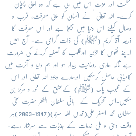
عظمت اور عزت اس میں ہی ہے کہ وہ اپنی پہچان
کرے- اللہ تعالیٰ ٰ نے انسان کو اپنی معرفت، قرب و
وصال کیلئے اس دنیا میں بھیجا ہے اور اس معرفت کا
ذریعہ آقا کریم (ﷺ) کی ذات گرامی ہے- آج ہمیں
اپنے نفوس کا تزکیہ اورقلوب کا تصفیہ کرنے کی ضرورت
ہے تاکہ ہماری روحانیت بیدار ہو اور ہم دنیا و آخرت میں
کامیابی حاصل کرسکیں اورہمارے وجود اللہ تعالیٰ اور اس
کے محبوب پاک (ﷺ) کےعشق کے محور و مرکز بن
سکیں-اس تحریک کے بانی سلطان الفقر حضرت سخی
سلطان محمد اصغر علی(قدس اللہ سرّہٗ)(1947-2003)ہر
وقت دینی و ملی خدمات کے جذبات سے سرشار رہے-