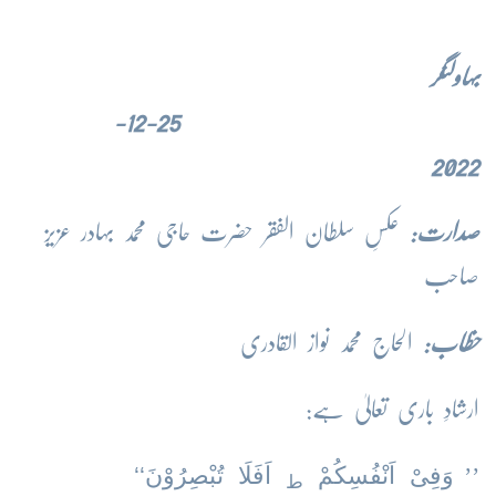
بہاولنگر
25-12-
2022
صدارت:
عکسِ سلطان الفقر حضرت حاجی محمد بہادر عزیز
صاحب
خطاب:
الحاج محمد نواز القادری
ارشادِ باری تعالیٰ ہے:
وَفِیْ اَنْفُسِکُمْ
اَفَلَا تُبْصِرُوْنَ‘‘
’’
ط