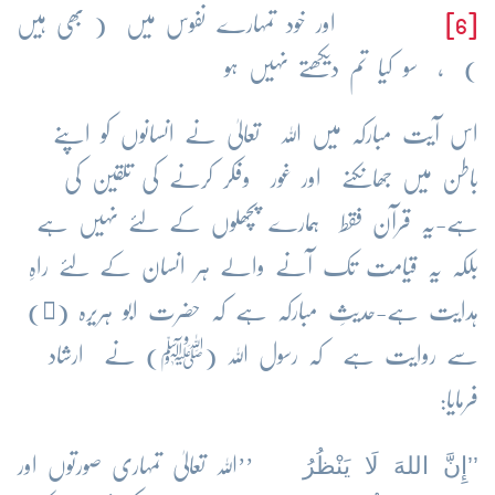
[6]
اور خود تمہارے نفوس میں ( بھی ہیں
) ، سو کیا تم دیکھتے نہیں ہو
اس آیت مبارکہ میں اللہ تعالیٰ نے انسانوں کو اپنے
باطن میں جھانکنے اور غور وفکر کرنے کی تلقین کی
ہے-یہ قرآن فقط ہمارے پچھلوں کے لئے نہیں ہے
بلکہ یہ قیامت تک آنے والے ہر انسان کے لئے راہِ
ہدایت ہے-حدیثِ مبارکہ ہے کہ حضرت ابو ہریرہ (﷜)
سے روایت ہے کہ رسول اللہ (ﷺ) نے ارشاد
فرمایا:
’’إِنَّ اللهَ لَا يَنْظُرُ
’’اللہ تعالیٰ تمہاری صورتوں اور