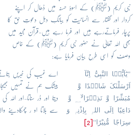
نبی کریم (ﷺ) کے اسوۂ حسنہ میں ڈھال کر اپنے
کردار اور گفتار سے انسانیت کو ببانگِ دہل دعوتِ حق کا
پرچار فرماتےرہے ہیں اور فرما رہے ہیں-قرآن مجید میں
بھی اللہ تعالیٰ نے حضور نبی کریم (ﷺ) کے خاص
وصف کو اسی طرح بیان فرمایا ہے:
’’یٰٓاَیُّہَا النَّبِیُّ اِنَّآ
اے غیب کی خبریں بتانے
اَرْسَلْنٰکَ شَاہِدًا وَّ
بیشک ہم نے تمہیں بھیجا حا
لا
مُبَشِّرًا وَّ نَذِیۡرًا
وَّ
دیتا اور ڈر سناتا-اور الل
؁
دَاعِیًا اِلَی اللہِ بِاِذْنِہٖ وَ
سے بلاتا او ر چمکادینے وال
سِرَاجًا مُّنِیْرًا‘‘
[2]