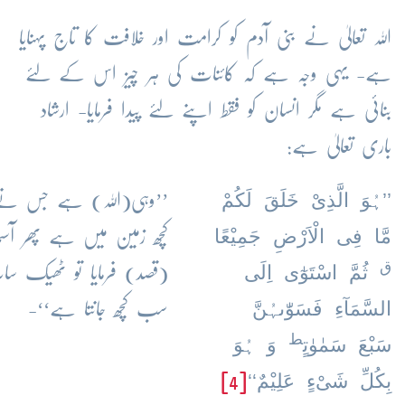
اللہ تعالیٰ نے بنی آدم کو کرامت اور خلافت کا تاج پہنایا
ہے- یہی وجہ ہے کہ کائنات کی ہر چیز اس کے لئے
بنائی ہے مگر انسان کو فقط اپنے لئے پیدا فرمایا- ارشاد
باری تعالیٰ ہے:
’’ہُوَ الَّذِیْ خَلَقَ لَکُمْ
’’وہی(اللہ) ہے جس نے ت
مَّا فِی الْاَرْضِ جَمِیْعًا
کچھ زمین میں ہے پھر آس
ق
ثُمَّ اسْتَوٰٓی اِلَی
(قصد) فرمایا تو ٹھیک سا
السَّمَآءِ فَسَوّٰىہُنَّ
سب کچھ جانتا ہے‘‘-
ط
سَبْعَ سَمٰوٰتٍ
وَ ہُوَ
بِکُلِّ شَیْءٍ عَلِیْمٌ‘‘
[4]