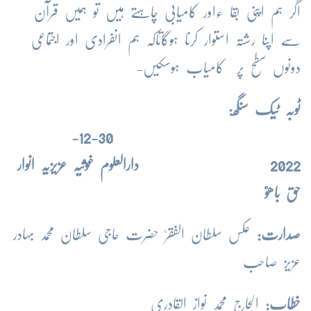
اگر ہم اپنی بقا ءاور کامیابی چاہتے ہیں تو ہمیں قرآن
سے اپنا رشتہ استوار کرنا ہوگاتاکہ ہم انفرادی اور اجتماعی
دونوں سطح پر کامیاب ہوسکیں-
ٹوبہ ٹیک سنگھ:
30-12-
2022
دارالعلوم غوثیہ
عزیزیہ انوار
حق باھوؒ
صدارت:
عکس سلطان الفقرؒ حضرت حاجی سلطان محمد بہادر
عزیز صاحب
خطاب:
الحاج محمد نواز القادری