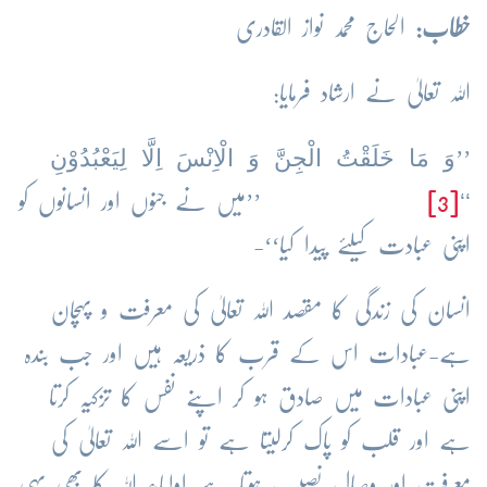
خطاب:
الحاج محمد نواز القادری
اللہ تعالیٰ نے ارشاد فرمایا:
وَ مَا خَلَقْتُ الْجِنَّ وَ الْاِنْسَ اِلَّا لِیَعْبُدُوْنِ
’’
‘‘
[3]
’’میں نے جنوں اور انسانوں کو
اپنی عبادت کیلئے پیدا کیا‘‘-
انسان کی زندگی کا مقصد اللہ تعالیٰ کی معرفت و پہچان
ہے-عبادات اس کے قرب کا ذریعہ ہیں اور جب بندہ
اپنی عبادات میں صادق ہو کر اپنے نفس کا تزکیہ کرتا
ہے اور قلب کو پاک کرلیتا ہے تو اسے اللہ تعالیٰ کی
معرفت اور وصال نصیب ہوتا ہے-اولیاء اللہ کا بھی یہی