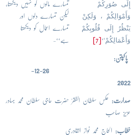
إِلَى صُوَرِكُمْ
تمہارے مالوں کو نہیں دیکھتا،
وَأَمْوَالِكُمْ ، وَلَكِنْ
لیکن تمہارے دلوں اور
يَنْظُرُ إِلَى قُلُوبِكُمْ
تمہارے اعمال کو دیکھتا
وَأَعْمَالِكُمْ‘
‘
[7]
ہے‘‘-
پاکپتن:
26-12-
2022
صدارت:
عکس سلطان الفقرؒ حضرت حاجی سلطان محمد بہادر
عزیز صاحب
خطاب:
الحاج محمد نواز القادری