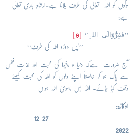
لوگوں کو اللہ تعالیٰ کی طرف بلانا ہے-ارشادِ باری تعالیٰ
ہے:
فَفِرُّوْٓاِلَی اللہِ‘
[9]
‘
’’
’’پس دوڑو اللہ کی طرف‘‘-
آج ضرورت ہےکہ دنیا و مافیہا کی محبت اور لذاتِ نفس
سے پاک ہو کر خالصتاً اپنے دلوں کو اللہ کی محبت کیلئے
وقف کیا جائے- اَللہُ بس ماسویٰ اللہ ہوس
اوکاڑہ:
27-12-
2022