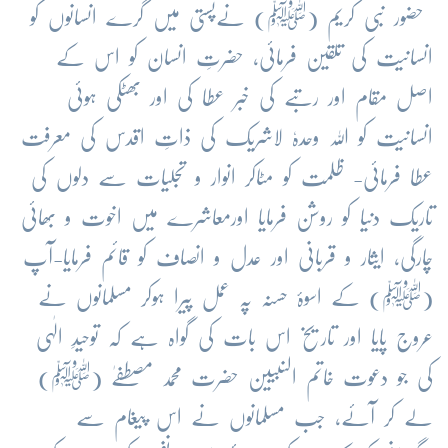
حضور نبی کریم (ﷺ) نےپستی میں گرے انسانوں کو
انسانیت کی تلقین فرمائی، حضرتِ انسان کو اس کے
اصل مقام اور رتبے کی خبر عطا کی اور بھٹکی ہوئی
انسانیت کو اللہ وحدہٗ لاشریک کی ذاتِ اقدس کی معرفت
عطا فرمائی- ظلمت کو مٹاکر انوار و تجلیات سے دلوں کی
تاریک دنیا کو روشن فرمایا اورمعاشرے میں اخوت و بھائی
چارگی، ایثار و قربانی اور عدل و انصاف کو قائم فرمایا-آپ
(ﷺ) کے اسوۂ حسنہ پہ عمل پیرا ہوکر مسلمانوں نے
عروج پایا اور تاریخ اس بات کی گواہ ہے کہ توحیدِ الٰہی
کی جو دعوت خاتم النبیین حضرت محمد مصطفےٰ (ﷺ)
لے کر آئے، جب مسلمانوں نے اس پیغام سے