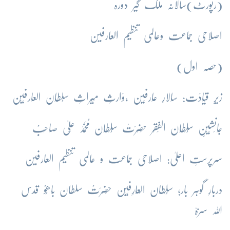
(رپورٹ)سالانہ ملک گیر دورہ
اصلاحی جماعت وعالمی تنظیم العارفین
(حصہ اول)
زیرِ قِیَادَت: سَالارِ عَارفِین ،وَارثِ مِیْراثِ سُلطَان العَارفِیْن
جَانَشِیْنِِ سُلْطَان الفَقْر حَضْرَتْ سُلْطَان مُحَمَّدْ عَلِیْ صَاحِبْ
سرپرستِ اعلیٰ: اصلاحی جماعت و عالمی تنظیم العارفین
دربارِ گوہر بار؛ سُلْطَان الْعَارِفِیْن حَضْرَتْ سلطان بَاھُوْ قدس
اللہ سرّہٗ