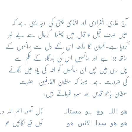
آج ہماری انفرادی اور اجتماعی پستی کی وجہ یہی ہے کہ
ہمیں صرف قیل و قال میں پھنسا کرحال سے بے خبر
کردیا ہے-انسان کا رابطہ اس کے دل سے سانسوں کے
ساتھ جڑا ہے اور سانسیں اس کی بارگاہ کے حکم سے
چل رہی ہیں-پس ان سانسوں کو اللہ کی یاد میں لگانے
کی ضرورت ہے- جیسا کہ سلطان العارفین حضرت
سلطان باھو قدس اللہ سرہ فرماتے ہیں:
ھو اللہ وچ ہو مستانہ
نال تصور اسم اللہ
ھو ھو سدا الائیں ھو
نوں قید لگائیں ھو