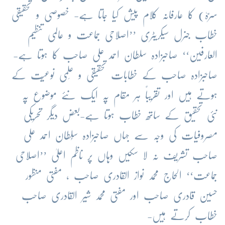
سرّہٗ) کا عارفانہ کلام پیش کیا جاتا ہے- خصوصی و تحقیقی
خطاب جنرل سیکریٹری ’’اصلاحی جماعت و عالمی تنظیم
العارفین‘‘ صاحبزادہ سلطان احمد علی صاحب کا ہوتا ہے-
صاحبزادہ صاحب کے خطابات تحقیقی و عِلمی نوعیّت کے
ہوتے ہیں اور تقریباً ہر مقام پہ ایک نئے موضوع پہ
نئی تحقیق کے ساتھ خطاب ہوتا ہے-بعض دیگر تحریکی
مصروفیات کی وجہ سے جہاں صاحبزادہ سُلطان احمد علی
صاحب تشریف نہ لا سکیں وہاں پر ناظم اعلیٰ ’’اصلاحی
جماعت‘‘ الحاج محمد نواز القادری صاحب ، مفتی منظور
حسین قادری صاحب اور مفتی محمد شیر القادری صاحب
خطاب کرتے ہیں-