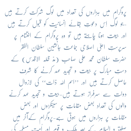
پروگرام میں ہزاروں کی تعداد میں لوگ شرکت کرتے ہیں
-جو لوگ اِس دعوتِ بقائے اِنسانیت کو قبول کرتے ہیں
اور بیعت ہونا چاہتے ہیں تو وہ پروگرام کے اختتام پر
سرپرستِ اعلیٰ اصلاحی جماعت جانشین سلطان الفقر
حضرت سلطان محمد علی صاحب (مُدّ ظِلُّہ الاقدس) کے
دستِ مبارک پر بیعت و تجدیدِ عہد کرنے کا شرف
حاصل کرتے ہیں اور ’’اسم اللہ ذات‘‘ کی لازوال
دولت سے سرفراز ہوتے ہیں-بیعت و تجدیدِ عہد کرنے
والوں کی تعداد بعض مقامات پر سینکڑوں اور بعض
مقامات پر ہزاروں میں ہوتی ہے-پروگرام کےآخر میں
صلوٰۃ و السلام کے بعد ملک و قوم اور اُمّتِ مسلمہ کی