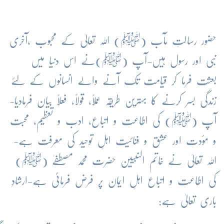
حضور رسالتِ مآب (ﷺ) اللہ تعالیٰ کے محبوب ،آخری
نبی اور رسول ہیں-آپ (ﷺ)نے اس دنیا میں
بعثت فرما کر قیامت تک آنے والے انسانوں کے لئے
زندگی بسر کرنے کا بہترین طریقہ عملاً، قولاً، فعلاً بیان فرمادیا-
آپ (ﷺ) کی اطاعت و اتباع، ادب و تعظیم، محبت
و مؤدت اور عشق و فنائیت اہلِ توحید کی معرفت ہے-
اللہ تعالیٰ نے خاتم النبیین حضرت محمد مصطفےٰ (ﷺ)
کی اطاعت و اتباع اہلِ ایمان پر فرض فرمائی ہے-ارشادِ
باری تعالیٰ ہے: