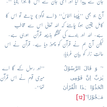
جان سے پیدا کیا اور اسی جان سے اس کا جوڑا بنایا ‘‘-
آج جو بھی ’’یٰٓاَیُّہَا النَّاسُ‘‘ (اے لوگو!) پڑھے تو اس کا
کامل یقین ہونا چاہئے کہ اللہ تعالیٰ اس سے مخاطب
ہے- اللہ اور بندے کی گفتگو بذریعہ قرآن ہورہی ہے-
لیکن آج ہم نے قرآن کو چھوڑ دیا ہے- قرآن نے اس
حالتِ زار کو بیان فرمایا:
’ وَ قَالَ الرَّسُوْلُ
’
’’اور رسول کہے گا 
یٰرَبِّ اِنَّ قَوْمِی
میری قوم نے اس قرآن کو ن
اتَّخَذُوْا ہٰذَا الْقُرْاٰنَ
تھا‘‘-
مَہْجُوْرًا‘‘
[12]