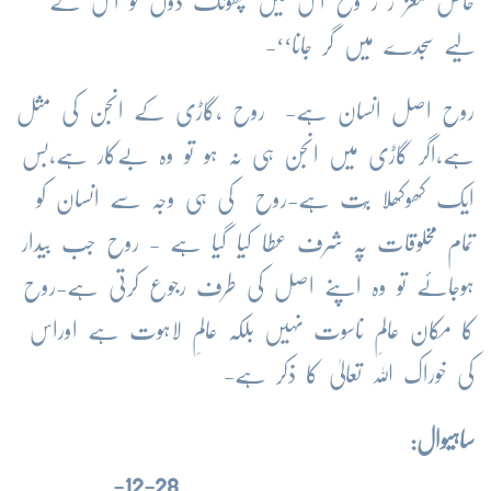
خاص معز ز ر وح اس میں پھونک دوں تو اس کے
لیے سجدے میں گر جانا‘‘-
روح اصل انسان ہے- روح ،گاڑی کے انجن کی مثل
ہے،اگر گاڑی میں انجن ہی نہ ہو تو وہ بےکار ہے،بس
ایک کھوکھلا بُت ہے-روح کی ہی وجہ سے انسان کو
تمام مخلوقات پہ شرف عطا کیا گیا ہے - روح جب بیدار
ہوجائے تو وہ اپنے اصل کی طرف رجوع کرتی ہے-روح
کا مکان عالمِ ناسوت نہیں بلکہ عالمِ لاہوت ہے اوراس
کی خوراک اللہ تعالیٰ کا ذکر ہے-
ساہیوال:
28-12-