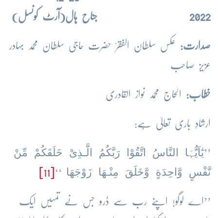
2022
جناح ہال(آرٹ کونسل)
صدارت:
عکس سلطان الفقرؒ حضرت حاجی سلطان محمد بہادر
عزیز صاحب
خطاب:
الحاج محمد نواز القادری
ارشادِ باری تعالیٰ ہے:
یٰٓاَیُّہَا النَّاسُ اتَّقُوْا رَبَّكُمُ الَّـذِىْ خَلَقَكُمْ مِّنْ
’’
نَّفْسٍ وَّاحِدَةٍ وَّخَلَقَ مِنْـهَا زَوْجَهَا
[11]
‘‘
’’اے لوگو! اپنے رب سے ڈرو جس نے تمہیں ایک