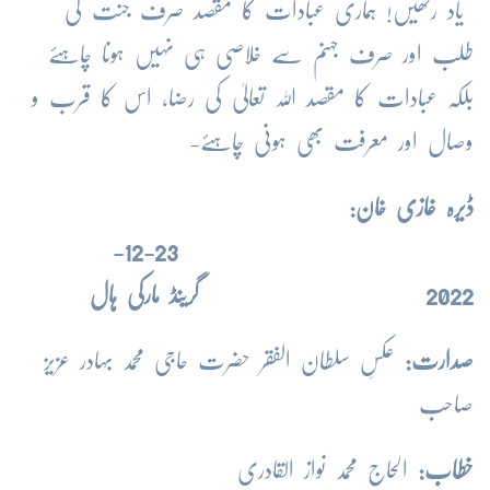
یاد رکھیں! ہماری عبادات کا مقصد صرف جنت کی
طلب اور صرف جہنم سے خلاصی ہی نہیں ہونا چاہئے
بلکہ عبادات کا مقصد اللہ تعالیٰ کی رضا، اس کا قرب و
وصال اور معرفت بھی ہونی چاہئے-
ڈیرہ غازی خان:
23-12-
2022
گرینڈ مارکی ہال
صدارت:
عکسِ سلطان الفقر حضرت حاجی محمد بہادر عزیز
صاحب
خطاب:
الحاج محمد نواز القادری