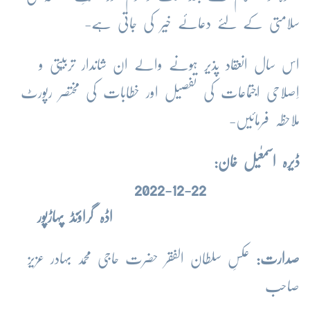
سلامتی کے لئے دعائے خیر کی جاتی ہے-
اس سال انعقاد پذیر ہونے والے ان شاندار تربیّتی و
اِصلاحی اجتماعات کی تفصیل اور خطابات کی مختصر رپورٹ
ملاحظہ فرمائیں-
ڈیرہ اسمٰعیل خان:
22-12-2022
اڈہ گراؤنڈ پہاڑپور
صدارت:
عکسِ سلطان الفقر حضرت حاجی محمد بہادر عزیز
صاحب