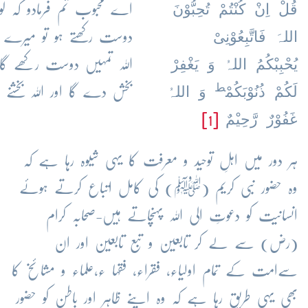
قُلْ اِنْ کُنْتُمْ تُحِبُّوْنَ
اے محبوب تم فرمادو کہ لوگو 
اللہَ فَاتَّبِعُوْنِیْ
دوست رکھتے ہو تو میرے فرما
یُحْبِبْکُمُ اللہُ وَ یَغْفِرْ
اللہ تمہیں دوست رکھے گا 
ط
لَکُمْ ذُنُوْبَکُمْ
وَ اللہُ
بخش دے گا اور اللہ بخشنے 
غَفُوْرٌ رَّحِیْمٌ
[1]
ہر دور میں اہلِ توحید و معرفت کا یہی شیوہ رہا ہے کہ
وہ حضور نبی کریم (ﷺ) کی کامل اتباع کرتے ہوئے
انسانیت کو دعوتِ الی اللہ پہنچاتے ہیں-صحابہ کرام
(رض) سے لے کر تابعین و تبع تابعین اور ان
سےامت کے تمام اولیاء، فقراء، فقہا ء،علماء و مشائخ کا
بھی یہی طریق رہا ہے کہ وہ اپنے ظاہر اور باطن کو حضور