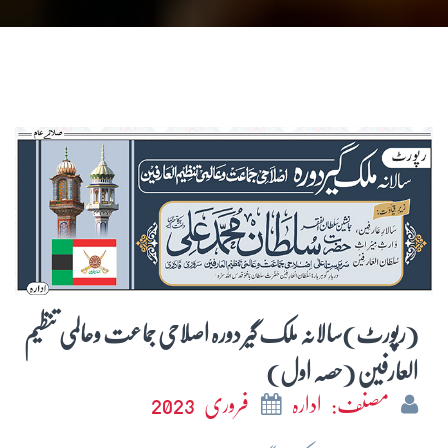
(رپورٹ)سالانہ ملک گیر دورہ اصلاحی جماعت وعالمی تنظیم
العارفین (حصہ اول)
مصنف: ادارہ
فروری 2023