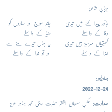
بزبانِ شاعر:
جانور پیدا کئے ہیں تیری
چاند سورج اور ستاروں کو
وفا کے واسطے
ضیا کے واسطے
کھیتیاں سرسبز ہیں تیری
یہ جہاں تیرے لئے ہے
غذا کے واسطے
اور تُو خُدا کے واسطے
بہاولپور:
24-12-2022
صدارت:
عکسِ سلطان الفقر حضرت حاجی محمد بہادر عزیز