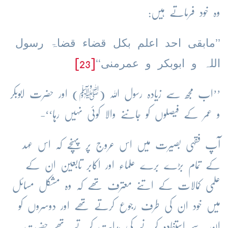
وہ خود فرماتے ہیں:
’’مابقی احد اعلم بکل قضاء قضاۃ رسول
اللہ و ابوبکر و عمرمنی‘‘
[23]
’’اب مجھ سے زیادہ رسول اللہ (ﷺ) اور حضرت ابوبکر
و عمر کے فیصلوں کو جاننے والا کوئی نہیں رہا‘‘-
آپ فقہی بصیرت میں اس عروج پر پہنچے کہ اس عہد
کے تمام بڑے برے علماء اور اکابر تابعین ان کے
علمی کمالات کے اتنے معترف تھے کہ وہ مشکل مسائل
میں خود ان کی طرف رجوع کرتے تھے اور دوسروں کو
ان سے استفادہ کرنے کی ہدایت کرتے تھے حضرت