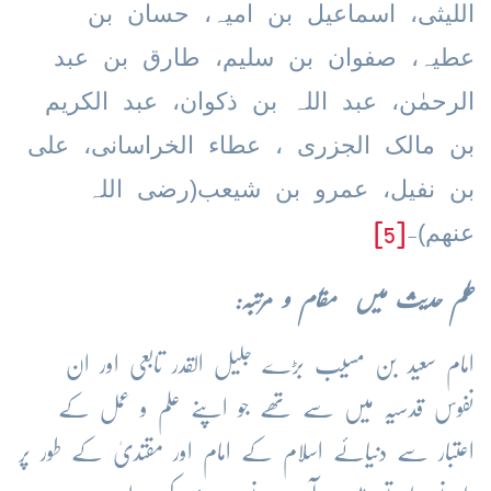
اللیثی، اسماعیل بن امیہ، حسان بن
عطیہ، صفوان بن سلیم، طارق بن عبد
الرحمٰن، عبد اللہ بن ذکوان، عبد الکریم
بن مالک الجزری ، عطاء الخراسانی، علی
بن نفیل، عمرو بن شیعب(رضی اللہ
عنھم)
[5]
-
علم حدیث میں مقام و
مر
تبہ:
امام سعید بن مسیب بڑے جلیل القدر تابعی اور ان
نفوس قدسیہ میں سے تھے جو اپنے علم و عمل کے
اعتبار سے دنیائے اسلام کے امام اور مقتدیٰ کے طور پر