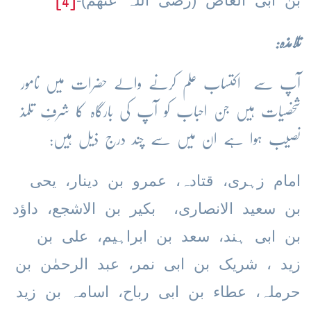
بن ابی العاص (رضی اللہ عنھم)-
[4]
تلامذہ:
آپ سے اکتساب علم کرنے والے حضرات میں نامور
شخصیات ہیں جن احباب کو آپ کی بارگاہ کا شرفِ تلمذ
نصیب ہوا ہے ان میں سے چند درج ذیل ہیں:
امام زہری، قتادہ، عمرو بن دینار، یحی
بن سعید الانصاری، بکیر بن الاشجع، داؤد
بن ابی ہند، سعد بن ابراہیم، علی بن
زید ، شریک بن ابی نمر، عبد الرحمٰن بن
حرملہ، عطاء بن ابی رباح، اسامہ بن زید