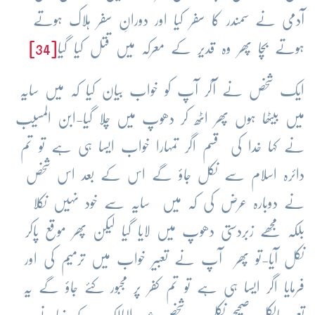
آدمی نے سمندر کا سفر کیا اور دورانِ سفر ہلاک ہوتے
ہوتے بچا پھر وہ قدیر کے معرکہ میں قتل کیا گیا
[34]
ایک شخص نے آکر آپ کو خواب بیان کیا کہ میں سایہ
میں بیٹھا ہوں پھر اٹھ کر دھوپ میں چلا گیا-ابن المسیب
نے کہا خدا کی قسم اگر تمہارا خواب ایسا ہی ہے تو تم
دائرہ اسلام سے نکل جاؤ گے اس کے بعد اس شخص
نے دوبارہ عرض کی کہ میں سایہ سے خود نہیں نکلا
بلکہ مجھے زبردستی دھوپ میں لایا گیا لیکن پھر موقع پاکر
نکل آیا-تو پھر آپ نے تعبیر خواب میں ترمیم کی اور
فرمایا اگر ایسا ہی ہے تو تم کفر پر مجبور کئے جاؤ گے یہ