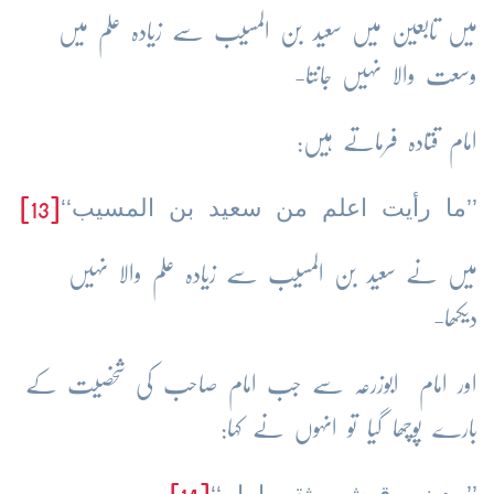
میں تابعین میں سعید بن المسیب سے زیادہ علم میں
وسعت والا نہیں جانتا-
امام قتادہ فرماتے ہیں:
’’ما رأیت اعلم من سعید بن المسیب‘‘
[13]
میں نے سعید بن المسیب سے زیادہ علم والا نہیں
دیکھا-
اور امام ابوزرعہ سے جب امام صاحب کی شخصیت کے
بارے پوچھا گیا تو انہوں نے کہا: