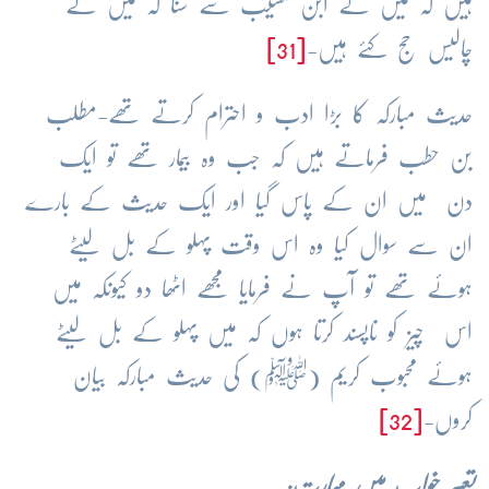
ہیں کہ میں نے ابن مسیب سے سنا کہ میں نے
چالیس حج کئے ہیں-
[31]
حدیث مبارکہ کا بڑا ادب و احترام کرتے تھے-مطلب
بن حطب فرماتے ہیں کہ جب وہ بیمار تھے تو ایک
دن میں ان کے پاس گیا اور ایک حدیث کے بارے
ان سے سوال کیا وہ اس وقت پہلو کے بل لیٹے
ہوئے تھے تو آپ نے فرمایا مجھے اٹھا دو کیونکہ میں
اس چیز کو ناپسند کرتا ہوں کہ میں پہلو کے بل لیٹے
ہوئے محبوب کریم (ﷺ) کی حدیث مبارکہ بیان
کروں-
[32]
تعبیر خواب میں مہارت: