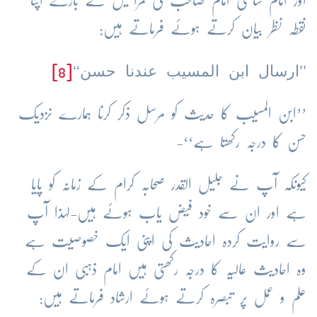
اور امام شافعی امام صاحب کی مراسیل کے بارے اپنا
نقطہ نظر بیان کرتے ہوئے فرماتے ہیں:
’’ارسال ابن المسیب عندنا حسن‘‘
[8]
’’ابن المسیب کا حدیث کو مرسل ذکر کرنا ہمارے نزدیک
حسن کا درجہ رکھتا ہے‘‘-
کیونکہ آپ نے جلیل القدر صحابہ کرام کے زمانہ کو پایا
ہے اور ان سے خود فیض یاب ہوئے ہیں-لہذا آپ
سے روایت کردہ احادیث کی اپنی ایک خصوصیت ہے
وہ احادیث عالیہ کا درجہ رکھتی ہیں امام ذہبی ان کے
علم و عمل پر تبصرہ کرتے ہوئے ارشاد فرماتے ہیں: