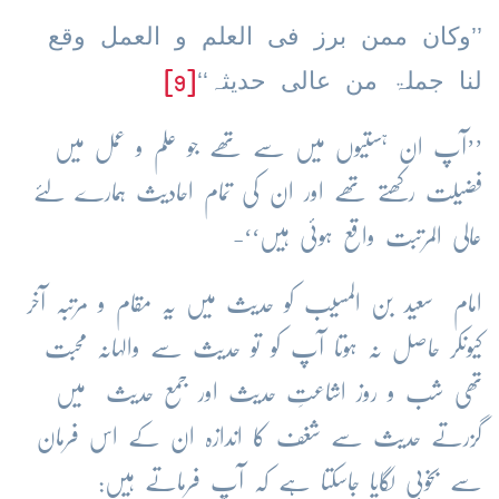
’’وکان ممن برز فی العلم و العمل وقع
لنا جملۃ من عالی حدیثہ‘‘
[9]
’’آپ ان ہستیوں میں سے تھے جو علم و عمل میں
فضیلت رکھتے تھے اور ان کی تمام احادیث ہمارے لئے
عالی المرتبت واقع ہوئی ہیں‘‘-
امام سعید بن المسیب کو حدیث میں یہ مقام و مرتبہ آخر
کیونکر حاصل نہ ہوتا آپ کو تو حدیث سے والہانہ محبت
تھی شب و روز اشاعتِ حدیث اور جمع حدیث میں
گزرتے حدیث سے شغف کا اندازہ ان کے اس فرمان
سے بخوبی لگایا جاسکتا ہے کہ آپ فرماتے ہیں: