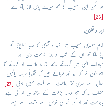
ہو-لیکن ابن المسیب کا علم میرے پاس لایا جاتا ہے-
[26]
زہد و تقوٰی:
امام سعیدبن مسیب میں زہد و تقوٰی کا جذبہ بطریق اتم
پایا جاتا تھا ان کے شب و روز اشاعتِ دین اور
عبادات الٰہی میں گزرتے تھے نماز با جماعت ادا کرنے کا
اتنا شوق تھا کہ وہ خود فرماتے ہیں کہ تقریباً عرصہ چالیس
سال سے میری نماز جماعت سے فوت نہیں ہوئی-
[27]
مطلب یہ کہ اتنا عرصہ جماعت کے ساتھ ہی ادا کی ہے
باجماعت نماز ادا کرنے کی غرض سے وقت سے پہلے