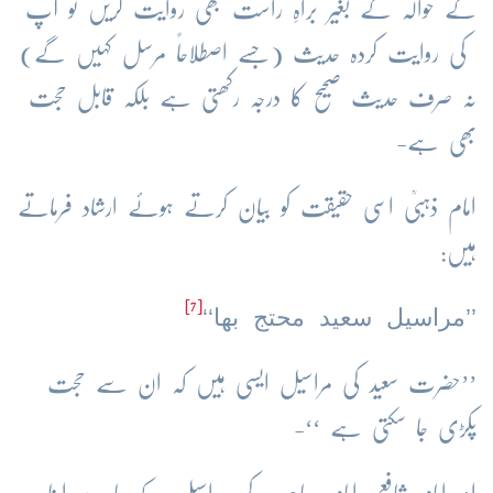
کے حوالہ کے بغیر براہِ راست بھی روایت کریں تو آپ
کی روایت کردہ حدیث (جسے اصطلاحاً مرسل کہیں گے)
نہ صرف حدیث صحیح کا درجہ رکھتی ہے بلکہ قابل حجت
بھی ہے-
امام ذہبیؒ اسی حقیقت کو بیان کرتے ہوئے ارشاد فرماتے
ہیں:
[7]
’’مراسیل سعید محتج بھا‘‘
’’حضرت سعید کی مراسیل ایسی ہیں کہ ان سے حجت
پکڑی جا سکتی ہے ‘‘-