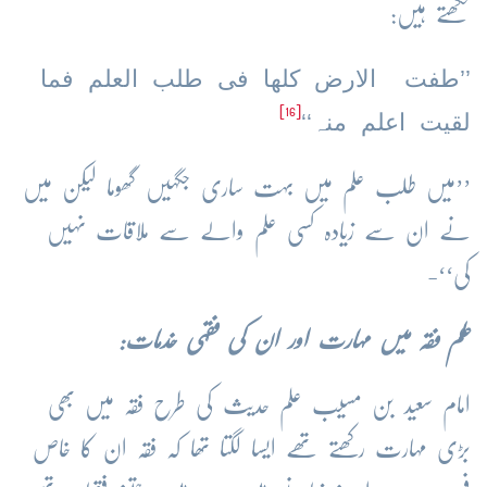
لکھتے ہیں:
’’طفت الارض کلھا فی طلب العلم فما
[16]
لقیت اعلم منہ‘‘
’’میں طلب علم میں بہت ساری جگہیں گھوما لیکن میں
نے ان سے زیادہ کسی علم والے سے ملاقات نہیں
کی‘‘-
علم فقہ میں مہارت اور ان کی فقہی خدمات:
امام سعید بن مسیب علم حدیث کی طرح فقہ میں بھی
بڑی مہارت رکھتے تھے ایسا لگتا تھا کہ فقہ ان کا خاص