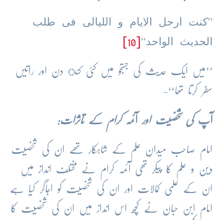
’’کنت ارحل الایام و اللیالی فی طلب
الحدیث الواحد‘‘
[10]
’’میں ایک حدیث کی جستجو میں کئی کئ دن اور راتیں
سفر کرتا تھا‘‘-
آپ
کی شخصیت اور
آئمہ
کرام کے تاثرات:
امام صاحب میدانِ علم کے شاہکار تھے ان کی شخصیت
دین و علم کا پیکر تھی آئمہ کرام نے مختلف انداز میں
ان کے علمی کمالات اور ان کی شخصیت کو اجاگر کیا ہے
امام ابن حبان نے کچھ اس انداز میں ان کی شخصیت کا