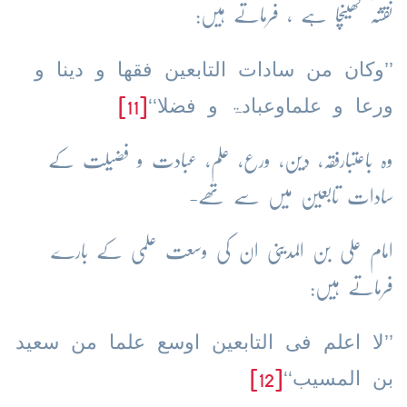
نقشہ کھینچا ہے ، فرماتے ہیں:
’’وکان من سادات التابعین فقھا و دینا و
ورعا و علماوعبادۃ و فضلا‘‘
[11]
وہ باعتبارفقہ، دین، ورع، علم، عبادت و فضیلت کے
سادات تابعین میں سے تھے-
امام علی بن المدینی ان کی وسعت علمی کے بارے
فرماتے ہیں:
’’لا اعلم فی التابعین اوسع علما من سعید
بن المسیب‘‘
[12]