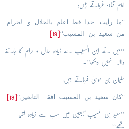
امام قتادہ فرماتے ہیں:
’’ما رأیت احدا قط اعلم بالحلال و الحرام
من سعید بن المسیب‘‘
[18]
’’میں نے ابن المسیب سے زیادہ حلال و حرام کا جاننے
واالا نہیں دیکھا‘‘-
سلیمان بن موسیٰ فرماتے ہیں:
’’کان سعید بن المسیب افقہ التابعین‘‘
[19]
’’سعید بن المسیب تابعین میں سب سے زیادہ فقیہ
تھے‘‘-