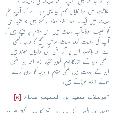
جانے جاتے ہیں- آپ نے حدیث کی روایت و
حفاظت میں بڑا نمایاں کام کیا-یہی وجہ ہے کہ آپ علم
حدیث میں ایک ایسا منفرد مقام رکھتے ہیں جو شاید کسی
کو نصیب ہوگا-آپ حدیث میں اس مقام پر پہنچے ہیں کہ
آپ کی روایت کردہ حدیث مرسل صحیح کا درجہ رکھتی
ہے اور باقاعدہ اس پر آئمہ فن کی گواہیاں موجود ہیں
-علمی دنیا کے شاہکارامام فنون کثیرہ امام احمد بن حنبل
ان کے حدیث میں علمی مقام و مرتبہ کو بیان کرتے
ہوئے ارشاد فرماتے ہیں:
’’مرسلات سعید بن المسیب صحاح‘‘
[6]
’’سعید بن المسیب کی مرسلات صحیح کا درجہ رکھتی ہیں‘‘-