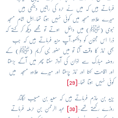
فرماتے ہیں کہ میں نے حرہ کی راتیں دیکھی ہیں
میرے علاوہ مسجد میں کوئی نہیں ہوتا تھا-اہل شام مسجد
نبوی (ﷺ) میں داخل ہوتے تو مجھے دیکھ کر کہتے کہ
ذرا اس مجنون کو دیکھو-آپ مزید فرماتے ہیں کہ جب
بھی نماز کا وقت آتا تو میں حضور نبی کریم (ﷺ) کے
روضہ مبارک سے اذان کی آواز سنتا پھر میں آگے بڑھتا
اور اقامت کہتا اور نماز پڑھتا اور میرے علاوہ مسجد میں
کوئی نہیں ہوتا تھا-
[29]
یزید بن حازم فرماتے ہیں کہ سعید بن مسیب لگاتار
روزے رکھتے تھے-
[30]
عبد الرحمٰن بن حرملہ فرماتے