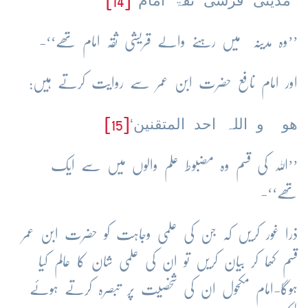
’’مدینی قرشی ثقۃ امام‘‘
[14]
’’وہ مدینہ میں رہنے والے قریشی ثقہ امام تھے‘‘-
اور امام نافع حضرت ابن عمر سے روایت کرتے ہیں:
ھو و اللہ احد المتقنین‘
[15]
’’اللہ کی قسم وہ مضبوط علم والوں میں سے ایک
تھے‘‘-
ذرا غور کریں کہ جن کی علمی وجاہت کو حضرت ابن عمر
قسم کھا کر بیان کریں تو ان کی علمی شان کا عالم کیا
ہوگا-امام مکحول ان کی شخصیت پر تبصرہ کرتے ہوئے