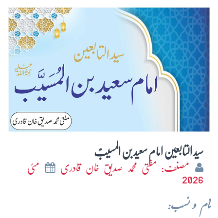
سید التابعین امام سعید بن المسیبؒ
مصنف: مفتی محمد صدیق خان قادری
مئی
2026
نام و نسب: