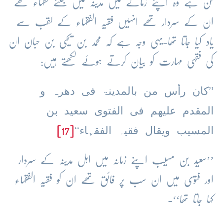
فن ہے وہ اپنے زمانے میں مدینہ میں جتنے فقہاء تھے
ان کے سردار تھے انہیں فقیہ الفقہاء کے لقب سے
یاد کیا جاتا تھا-یہی وجہ ہے کہ محمد بن یحیی بن حبان ان
کی فقہی مہارت کو بیان کرتے ہوئے لکھتے ہیں:
’’کان رأس من بالمدینۃ فی دھرہ و
المقدم علیھم فی الفتوی سعید بن
المسیب ویقال فقیہ الفقہاء‘‘
[17]
’’سعید بن مسیب اپنے زمانہ میں اہل مدینہ کے سردار
اور فتوٰی میں ان سب پر فائق تھے ان کو فقیہ الفقہاء
کہا جاتا تھا‘‘-