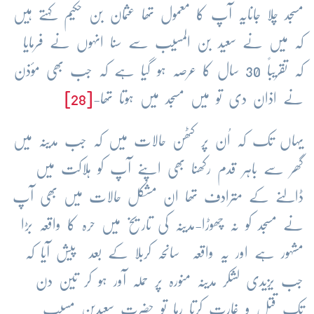
مسجد چلا جانایہ آپ کا معمول تھا عثمان بن حکیم کہتے ہیں
کہ میں نے سعید بن المسیب سے سنا انہوں نے فرمایا
کہ تقریباً 30 سال کا عرصہ ہو گیا ہے کہ جب بھی مؤذن
نے اذان دی تو میں مسجد میں ہوتا تھا-
[28]
یہاں تک کہ اُن پر کٹھن حالات میں کہ جب مدینہ میں
گھر سے باہر قدم رکھنا بھی اپنے آپ کو ہلاکت میں
ڈالنے کے مترادف تھا ان مشکل حالات میں بھی آپ
نے مسجد کو نہ چھوڑا-مدینہ کی تاریخ میں حرہ کا واقعہ بڑا
مشہور ہے اور یہ واقعہ سانحہ کربلا کے بعد پیش آیا کہ
جب یزیدی لشکر مدینہ منورہ پر حملہ آور ہو کر تین دن
تک قتل و غارت کرتا رہا تو حضرت سعیدبن مسیب