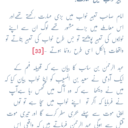
امام صاحب تعبیر خواب میں بڑی مہارت رکھتے تھےاور
اس معاملے میں بڑے مشہور تھے لوگ ان سے اپنے
خوابوں کی تعبیر پوچھتے تو جس طرح خواب کی تعبیر بتاتے تو
واقعات بالکل اسی طرح رونما ہوتے -
[33]
عبد الرحمٰن بن سائب کا بیان ہے کہ قبیلہ فہم کے
ایک آدمی نے سعید بن المسیب کو اپنا خواب بیان کیا کہ
میں نے دیکھا ہے کہ وہ آگ میں گھس رہا ہےآپ
نے فرمایا کہ اگر تو اپنے خواب میں سچا ہے تو توں
اپنی موت سے پہلے بحری سفر کرے گا اور تیری موت
قتل سے ہوگی عبد الرحمٰن فرماتے ہیں کہ واقعی اس