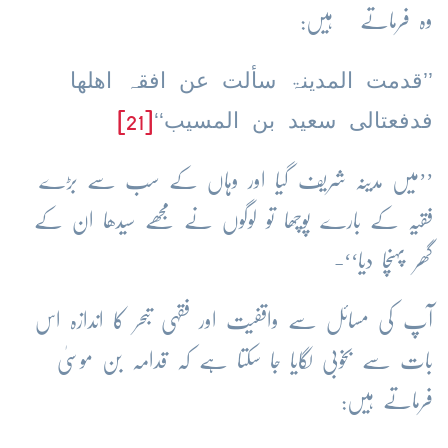
وہ فرماتے ہیں:
’’قدمت المدینۃ سألت عن افقہ اھلھا
فدفعتالی سعید بن المسیب‘‘
[21]
’’میں مدینہ شریف گیا اور وہاں کے سب سے بڑے
فقیہ کے بارے پوچھا تو لوگوں نے مجھے سیدھا ان کے
گھر پہنچا دیا‘‘-
آپ کی مسائل سے واقفیت اور فقہی تبحر کا اندازہ اس
بات سے بخوبی لگایا جا سکتا ہے کہ قدامہ بن موسیٰ
فرماتے ہیں: