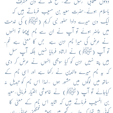
دونوں صحابی رسول تھے- فتح مکہ کے دن مشرف
باسلام ہوئے-حضرت سعید بن مسیب فرماتے ہیں کہ
ایک دن میرے دادا حضور نبی کریم (ﷺ) کی خدمت
میں حاضر ہوئے تو آپ نے ان سے نام پوچھا تو انہوں
نے عرض کی میرا نام حزن ہے جس کا معنیٰ ہے غم-
تو آپ (ﷺ) نے ارشاد فرمایا نہیں بلکہ آپ سہل
ہیں پتہ نہیں حزن کو کیا سوجھی انہوں نے عرض کر دی
کہ یہ نام میرے والدین نے رکھا ہے اور اسی نام کے
ساتھ میں لوگوں میں مشہور ہوں -لہذا اس نام کو تبدیل نہ
کیاجائے تو آپ (ﷺ) نے خاموشی اختیار فرمائی-سعید
بن المسیب فرماتے ہیں کہ شاید اس نام کے معنیٰ کا
کوئی اثر تھا کہ ہمارے گھر میں ہمیشہ غمگینی چھائی رہی-