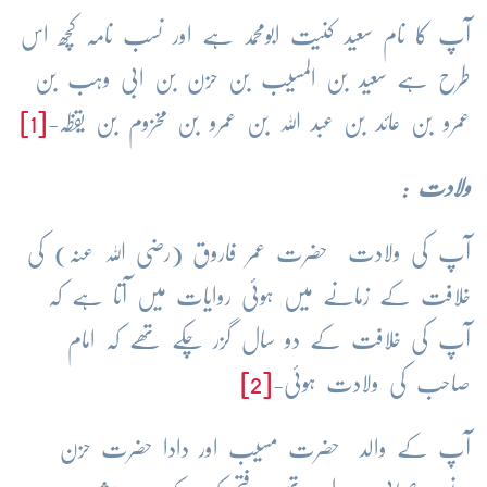
آپ کا نام سعید کنیت ابومحمد ہے اور نسب نامہ کچھ اس
طرح ہے سعید بن المسیب بن حزن بن ابی وہب بن
عمرو بن عائد بن عبد اللہ بن عمرو بن مخزوم بن یقظہ-
[1]
ولادت :
آپ کی ولادت حضرت عمر فاروق (رضی اللہ عنہ) کی
خلافت کے زمانے میں ہوئی روایات میں آتا ہے کہ
آپ کی خلافت کے دو سال گزر چکے تھے کہ امام
صاحب کی ولادت ہوئی-
[2]
آپ کے والد حضرت مسیب اور دادا حضرت حزن