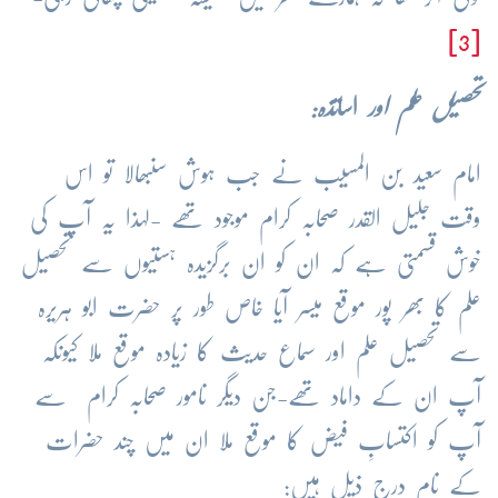
[3]
تحصیل علم اور
اسا
تذہ:
امام سعید بن المسیب نے جب ہوش سنبھالا تو اس
وقت جلیل القدر صحابہ کرام موجود تھے -لہذا یہ آپ کی
خوش قسمتی ہے کہ ان کو ان برگزیدہ ہستیوں سے تحصیل
علم کا بھر پور موقع میسر آیا خاص طور پر حضرت ابو ہریرہ
سے تحصیل علم اور سماع حدیث کا زیادہ موقع ملا کیونکہ
آپ ان کے داماد تھے-جن دیگر نامور صحابہ کرام سے
آپ کو اکتسابِ فیض کا موقع ملا ان میں چند حضرات
کے نام درج ذیل ہیں: