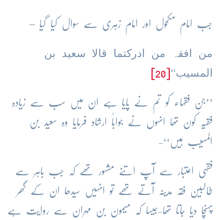
جب امام مکحول اور امام زہری سے سوال کیا گیا –
من افقہ من ادرکتما قالا سعید بن
المسیب‘‘
[20]
’’جن فقہاء کو تم نے پایا ہے ان میں سب سے زیادہ
فقیہ کون تھا انہوں نے جواباً ارشاد فرمایا وہ سعید بن
المسیب ہیں‘‘-
فقہی اعتبار سے آپ اتنے مشہور تھے کہ جب باہر سے
طالبین فقہ مدینہ آتے تھے تو انہیں سیدھا ان کے گھر
پہنچا دیا جاتا تھا-جیسا کہ میمون بن مہران سے روایت ہے