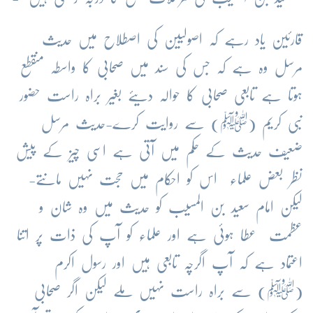
قارئین یاد رہے کہ اصولیین کی اصطلاح میں حدیث
مرسل وہ ہے کہ جس کی سند میں صحابی کا واسطہ منقطع
ہوتا ہے تابعی صحابی کا حوالہ دیئے بغیر براہ راست حضور
نبی کریم (ﷺ) سے روایت کرے-حدیث مرسل
ضعیف حدیث کے حکم میں آتی ہے اسی چیز کے پیش
نظر بعض علماء اس کو احکام میں حجت نہیں مانتے-
لیکن امام سعید بن المسیب کو حدیث میں وہ شان و
عظمت عطا ہوئی ہے اور علماء کو آپ کی ذات پر اتنا
اعتماد ہے کہ آپ اگرچہ تابعی ہیں اور رسول اکرم
(ﷺ) سے براہ راست نہیں ملے لیکن اگر صحابی