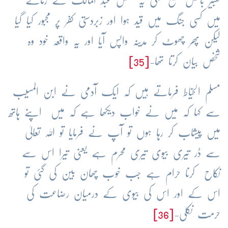
تعبیر بالکل صحیح نکلی یہ شخص عبد المالک کے زمانے
میں کسی جنگ میں قید ہوا اور زبردستی کفر پر مجبور کیا گیا
لیکن پھر چھوٹ کر مدینہ واپس آیا اور یہ واقعہ خود وہ
شخص بیان کرتا تھا-
[35]
مسلم الخیاط فرماتے ہیں کہ ایک آدمی نے ابن المسیب
سے کہا کہ میں نے خواب دیکھا ہے کہ میں اپنے ہاتھ
میں پیشاب کر رہا ہوں تو آپ نے فرمایا تو اللہ تعالیٰ
سے ڈر تیری بیوی تیری محرم ہے یعنی تیرا اس سے
نکاح کرنا حرام ہے جب خوب چھان بین کی گئی تو
اس کے اور اس کی بیوی کے درمیان رضاعت کی
حرمت نکلی-
[36]