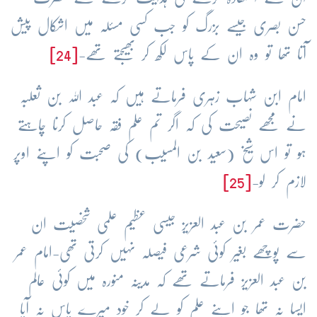
حسن بصری جیسے بزرگ کو جب کسی مسئلہ میں اشکال پیش
آتا تھا تو وہ ان کے پاس لکھ کر بھیجتے تھے-
[24]
امام ابن شہاب زہری فرماتے ہیں کہ عبد اللہ بن ثعلبہ
نے مجھے نصیحت کی کہ اگر تم علم فقہ حاصل کرنا چاہتے
ہو تو اس شیخ (سعید بن المسیب) کی صحبت کو اپنے اوپر
لازم کر لو-
[25]
حضرت عمر بن عبد العزیز جیسی عظیم علمی شخصیت ان
سے پوچھے بغیر کوئی شرعی فیصلہ نہیں کرتی تھی-امام عمر
بن عبد العزیز فرماتے تھے کہ مدینہ منورہ میں کوئی عالم
ایسا نہ تھا جو اپنے علم کو لے کر خود میرے پاس نہ آیا