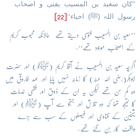
’’کان سعید بن المسیب یفتی و اصحاب
رسول اللہ (ﷺ) احیاء‘‘
[22]
’’سعید بن المسیب فتوی دیتے تھے حالانکہ محبوب کریم
کے اصحاب موجود تھے‘‘-
اگرچہ سعید بن المسیب نے آقا کریم (ﷺ) اور حضرت
ابوبکر(رضی اللہ عنہ) کا زمانہ نہیں پایا اور عہد فاروقی میں
وہ کم سَن تھے لیکن یہ ان کے ذوق اور فقہی خدمات
کا نتیجہ تھا کہ وہ تلاش اور جستجو سے آپ (ﷺ) اور
شیخین کے فتاوٰی اور فیصلوں کے سب سے بڑے
واقف کار بن گئے تھے-