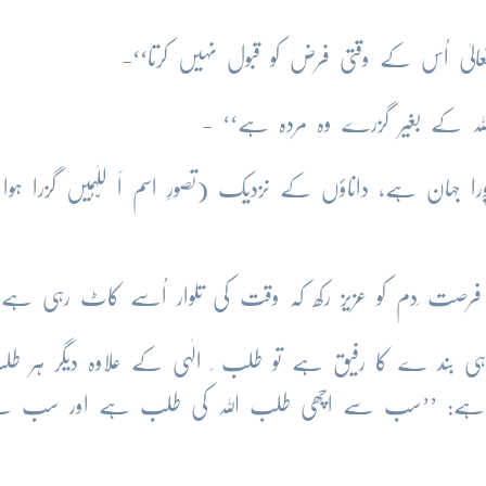
را جہان ہے، داناؤں کے نزدیک (تصورِ اسم اَ للّٰہُمیں گزرا ہو
بند ے کا رفیق ہے تو طلب ِ الٰہی کے علاوہ دیگر ہر ط
 فرمان ہے: ’’سب سے اچھی طلب اللہ کی طلب ہے اور سب 