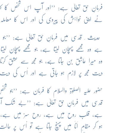
فرمانِ حق تعالیٰ ہے: ’’اور آپ اس شخص کا ک
نے اپنی خواہش کی پیروی کی اور اس کا معاملہ حد سے بڑھ
حدیث ِ قدسی میں فرمانِ حق تعالیٰ ہے: ’’جو م
ہے وہ مجھے پہچان لیتا ہے، جو مجھے پہچان لی
وہ میرا عاشق بن جاتا ہے، جو مجھ سے عشق کرتا
دیت مجھ پر لازم ہو جاتی ہے اور اُس کی دیت 
حضور علیہ الصلوٰۃ والسلام کا فرمان ہے: ’’جو شخ
قدسی میں فرمانِ حق تعالیٰ ہے: ’’بے شک آ
ہے، قلب روح میں ہے، روح سرّ میں ہے، سرّ خ
ہو کر مقامِ اَناَ میں پہنچ جاتا ہے تو اُس پر 