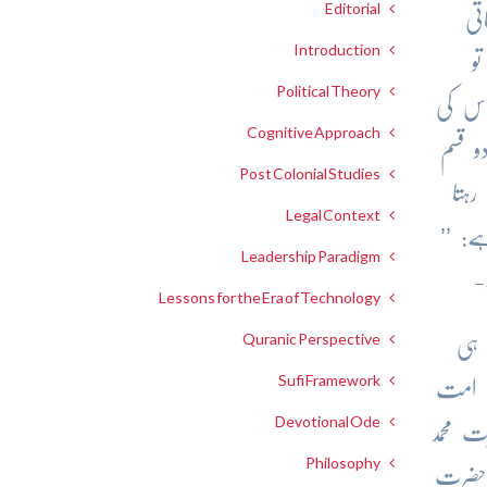
Editorial
تی
Introduction
و
Political Theory
ُس کی
Cognitive Approach
و قسم
Post Colonial Studies
رہتا
Legal Context
’’
ہے:
Leadership Paradigm
-
Lessons for the Era of Technology
Quranic Perspective
 ہی
Sufi Framework
ن امت
Devotional Ode
 محمد
Philosophy
 حضرت