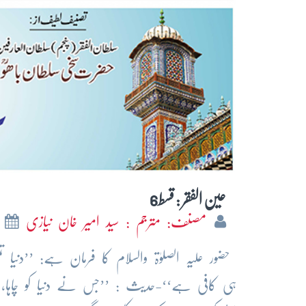
عین الفقر : قسط6
مصنف: مترجم : سید امیر خان نیازی
م
حضور علیہ الصلوٰۃ والسلام کا فرمان ہے: ’’دنیا 
ہی کافی ہے‘‘-حدیث : ’’جس نے دنیا کو چاہا، 