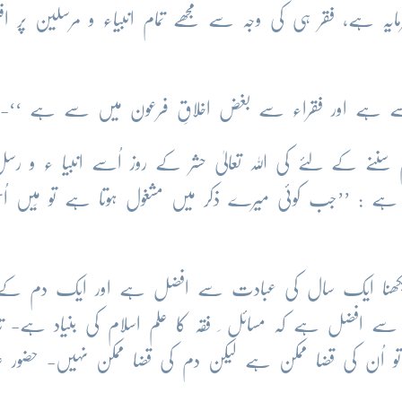
ایہ ہے، فقر ہی کی وجہ سے مجھے تمام انبیاء و مرسلین پر افتخ
 سننے کے لئے کی اللہ تعالیٰ حشر کے روز اُسے انبیا ء و ر
ہی ہے : ’’جب کوئی میرے ذکر میں مشغول ہوتا ہے تو مَیں اُ
 سیکھنا ایک سال کی عبادت سے افضل ہے اور ایک دم کے
 سیکھنے سے افضل ہے کہ مسائل ِ فقہ کا علم اسلام کی بنیاد ہے- ت
تو اُن کی قضا ممکن ہے لیکن دم کی قضا ممکن نہیں- حضور عل