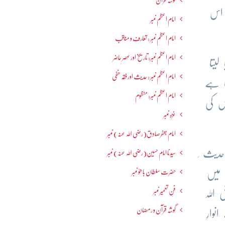
گوشہ قرآن
 اس
امام اعظم نمبر
امام اعظم نمبر : تعارف و مناقب
امام اعظم نمبر: تاریخ اور عصرِ حاضر
یتا
امام اعظم نمبر : حدیث اور فقہ حنفی
ا ہے
امام اعظم نمبر: منظوم
س کی
غزہ نمبر
امام جعفرصادق(رضی اللہ عنہ) نمبر
حدیث ِ
سیدنا امام حسین(رضی اللہ عنہ) نمبر
 میں
حضرت سلطان باھوؒ نمبر
فنِ تعمیر نمبر
اللہ
گوشہ قرآن و رمضان
وارِ