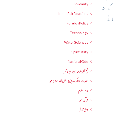
Solidarity
کہ نہ
Indo-Pak Relations
یا
Foreign Policy
Technology
Water Sciences
Spirituality
National Ode
شیخ اکبر علامہ ابن عربی نمبر
حضرت ابوبکر صدیق(رضی اللہ عنہ) نمبر
عالمِ اسلام
قرآن نمبر
دینی تناظر: