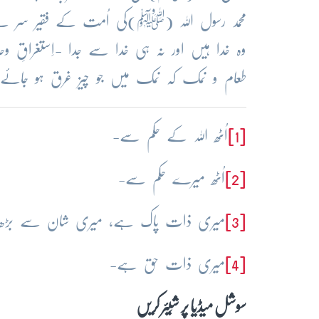
محمد رسول اللہ (ﷺ)کی اُمت کے فقیر سر سے
وہ خدا ہیں اور نہ ہی خدا سے جدا -اِستغراقِ 
طعام و نمک کہ نمک میں جو چیز غرق ہو جائے و
[1]
اُٹھ اللہ کے حکم سے-
[2]
اُٹھ میرے حکم سے-
[3]
میری ذات پاک ہے، میری شان سے بڑھ
[4]
میری ذات حق ہے-
سوشل میڈیا پر شِیئر کریں