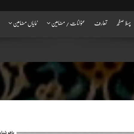
پہلا صفحہ
تعارف
عنوانات / مضامین
نمایاں مضامین