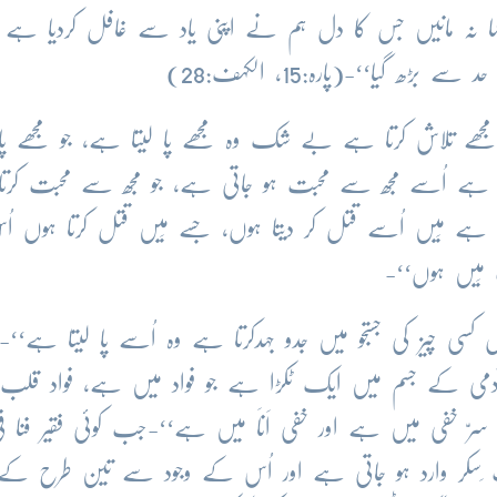
ہا نہ مانیں جس کا دل ہم نے اپنی یاد سے غافل کردیا ہے
 گیا‘‘-(پارہ:15، الکہف:28)
جھے تلاش کرتا ہے بے شک وہ مجھے پا لیتا ہے، جو مجھے پا ل
تا ہے اُسے مجھ سے محبت ہو جاتی ہے، جو مجھ سے محبت کرت
 ہے مَیں اُسے قتل کر دیتا ہوں، جسے مَیں قتل کرتا ہوں اُ
مَیں ہوں‘‘-
ص کسی چیز کی جستجو میں جدو جہدکرتا ہے وہ اُسے پا لیتا ہے‘‘-
دمی کے جسم میں ایک ٹکڑا ہے جو فواد میں ہے، فواد قلب
فی میں ہے اور خفی اَناَ میں ہے‘‘-جب کوئی فقیر فنا فی 
حالت ِسکر وارد ہو جاتی ہے اور اُس کے وجود سے تین طرح کے ان