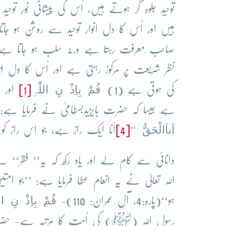
توحید جلوہ گر ہوتے ہیں، اُس کی پیشانی نُورِ توحید
ہیں اور اُس کا دل انوارِ توحید سے روشن ہو ج
صاحب ِمعرفت رہتا ہے ورنہ سلب ہو جاتا ہے 
نظر شریعت پر مرکوز رہتی ہے اور اُس کا دل اِ
قُمْ بِاِذْ نِ اللّٰہِ
کی ہوتی ہے (1)
[1]
اور (2
ہے جیسا کہ حضرت بایزیدبسطامیؒ نے فرمایا ہے:
اَناَالْحَقُّ ‘‘
[4]
اَناَ ایک راز ہے، جو اِس راز
دانائی سے کام لے اور یاد رکھ کہ یہ’’ فقر‘‘ ہے
اللہ تعالیٰ نے یہ انعام عطا فرمایا ہے: ’’ج
قُمْ بِاِذْ نِ ال
ہو‘‘(پارہ:4، آلِ عمران: 110)-
رسول اللہ (ﷺ) کی اُمت کا مرتبہ ہے- حضرت ع