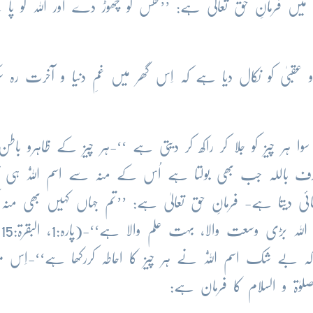
دسی میں فرمانِ حق تعالیٰ ہے: ’’نفس کو چھوڑ دے اور اللہ کو پا
یٰ کو نکال دیا ہے کہ اِس گھر میں غمِ دنیا و آخرت رہ سک
 چیز کو جلا کر راکھ کر دیتی ہے ‘‘-ہر چیز کے ظاہرو باطن
للہ جب بھی بولتا ہے اُس کے منہ سے اسم اَللّٰہُ ہی نک
ھائی دیتا ہے- فرمانِ حق تعالیٰ ہے: ’’تم جہاں کہیں بھی منہ 
ہ بے شک اسم اَللّٰہُ نے ہر چیز کا احاطہ کررکھا ہے‘‘-اِس م
صلوٰۃ و السلام کا فرمان ہے: