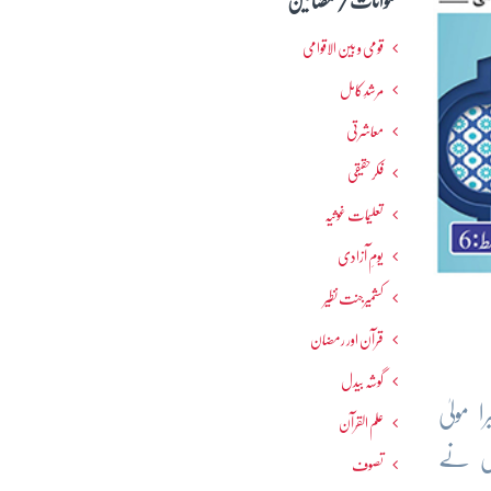
عنوانات / مضامین
قومی و بین الاقوامی
مرشدِ کامل
معاشرتی
فکرحقیقی
تعلیمات غوثیہ
یومِ آزادی
کشمیرجنت نظیر
قرآن اور رمضان
گوشہ بیدل
 مولیٰ
علم القرآن
جس نے
تصوف