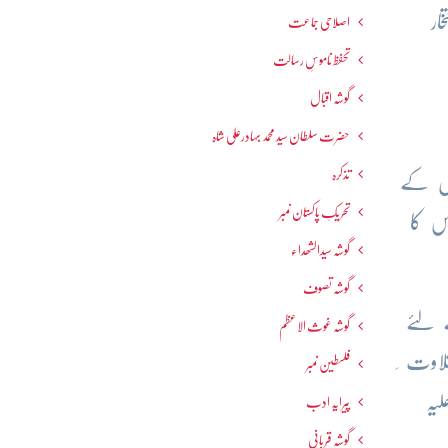
ار
اصلاحی جماعت
تحفظ ناموسِ رسالت
گوشہ اقبال
حضرت سلطان سید محمد بہادرعلی شاہ
تذکرہ
سل کے
تحریکِ پاکستان نمبر
س کا
گوشہ سیدالشھداء
گوشہ تصوف
 لئے
گوشہ غوث الاعظم
لاوت ِ
فلسطین نمبر
یہ
پیرایہ ادب
گوشہ قربانی