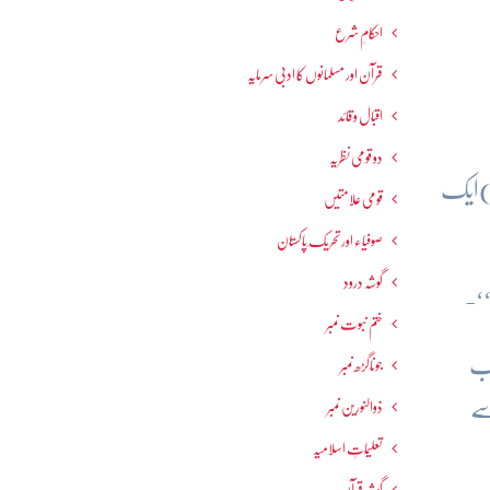
احکامِ شرع
قرآن اور مسلمانوں کا ادبی سرمایہ
اقبال و قائد
دو قومی نظریہ
ا)ایک
قومی علامتیں
صوفیاء اور تحریک ِپاکستان
گوشہ درود
ختم نبوت نمبر
لب
جوناگڑھ نمبر
سے
ذوالنورین نمبر
تعلیماتِ اسلامیہ