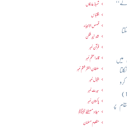
 لے‘‘
شھبازِ عارفاں
اقتباس
قصص الانبیاء
تا
شاہ خیبر شکن
قرآن نمبر
قائداعظم نمبر
 میں
سلطان الفقر ششم نمبر
لتا
اقبال نمبر
کرو
سیرت نمبر
گے وہی اللہ کی طرف منہ کرو گے-بے شک اللہ بڑی وسعت والا، بہت علم والا ہے‘‘-(پارہ:1، البقرۃ:115)
پاکستان نمبر
قام پر
میلاد مصطفےٰﷺ
مظلوم مسلمان