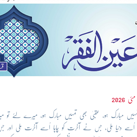
ئی 2026
تمہیں مبارک ہو، عقبیٰ بھی تمہیں مبارک ہو، میرے لئے تو میرا
اُسے دنیا ملی، جس نے آخرت کو چاہا اُسے آخرت ملی اور 