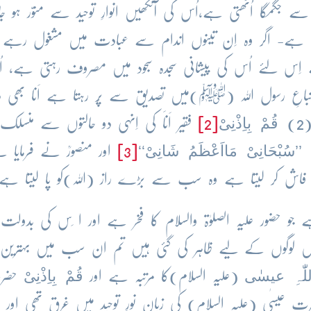
 سے جگمگا اُٹھتی ہے،اُس کی آنکھیں انوارِ توحید سے منوّر ہو جا
اتا ہے- اگر وہ اِن تینوں اندام سے عبادت میں مشغول رہے ت
اِس لئے اُس کی پیشانی سجدہ سجود میں مصروف رہتی ہے، ا
تباعِ رسول اللہ (ﷺ)میں تصدیق سے پُر رہتا ہے اَنا بھی د
قُمْ بِاِذْنِیْ
)
[2]
فقیر اَناَ کی اِنہی دو حالتوں سے منسلک 
’’سُبْحَانِیْ مَااَعْظَمُ شَانِیْ‘‘
[3]
اور منصورؒ نے فرمایا 
 کو فاش کر لیتا ہے وہ سب سے بڑے راز (اللہ)کو پا لیتا ہے
 جو حضور علیہ الصلوٰۃ والسلام کا فخر ہے اور ا ِس کی بدولت
و امتیں لوگوں کے لیے ظاہر کی گئی ہیں تم ان سب میں بہتری
لّٰہِ
عیسٰی
قُمْ بِاِذْنِیْ
(علیہ السلام)کا مرتبہ ہے اور
حضرت
یسٰی (علیہ السلام) کی زبان نورِ توحید میں غرق تھی اور