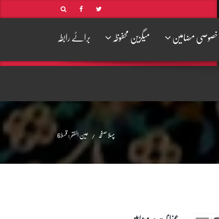
خصوصی مضامین
میگزین محفوظہ
برائے رابطہ
پہلا صفحہ
عین الفقر : قسط6