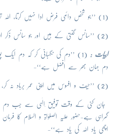
(1) ’’جو شخص دائمی فرض ادا نہیں کرتا، اللہ تعالیٰ اُس کے وقتی فرض کو قبول نہیں کرتا‘‘-
(2) ’’سانس گنتی کے ہیں اور جو سانس ذکر اللہ کے بغیر گزرے وہ مردہ ہے‘‘ -
ابیات :
(1) ’’دم کی نگہبانی کر کہ دم ایک پو
دم جہان بھر سے افضل ہے‘‘-
(2) ’’حیف و افسوس میں اپنی عمر برباد نہ کر، فرصت ِدم کو عزیز رکھ کہ وقت کی تلوار اُسے کاٹ رہی ہے‘‘-
جان کنی کے وقت توفیق ِالٰہی سے جب دم ہی 
گمراہی ہے-حضور علیہ الصلوٰاۃ و السلام کا
اچھی یاد اللہ کی یاد ہے‘‘-