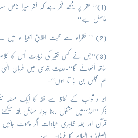
(1)’’ فقر پر مجھے فخر ہے کہ فقر میرا خاص سرم
حاصل ہے‘‘-
(2) ’’ فقراء سے محبت اخلاقِ انبیا ء میں سے ہے اور فقراء سے بغض اخلاقِ فرعون میں سے ہے ‘‘-
(3)’’جس نے کسی فقیر کی زیارت اُس کا کلام
ساتھ اُٹھائے گا‘‘-حدیث ِقدسی میں فرمانِ الٰ
ہم مجلس بن جا تا ہوں‘‘-
اجر و ثواب کے لحاظ سے فقہ کا ایک مسئلہ
ذکرِ ’’اَللّٰہُ‘‘میں مشغول رہنا ہزار مسائل ِفقہ
قرآن اور جملہ ظاہری عبادات اگر چھوٹ جائیں 
الصلوٰۃ و السلام کا فرمان ہے: