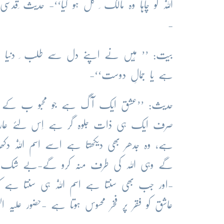
اَللّٰہُ کو چاہا وہ مالک ِ کل ہو گیا‘‘- حدیث ِق
-
بیت: ’’ مَیں نے اپنے دل سے طلب ِ دنیا و عقب
ہے یا جمالِ دوست‘‘-
حدیث: ’’عشق ایک آگ ہے جو محبو ب کے سوا ہر
صرف ایک ہی ذات جلوہ گر ہے اِس لئے عارف با
ہے، وہ جدھر بھی دیکھتا ہے اسے اسم اَللّٰہُ دک
-اور جب بھی سنتا ہے اسم اَللّٰہُ ہی سنتا ہے ک
عاشق کو فقر پر فخر محسوس ہوتا ہے -حضور علیہ ال