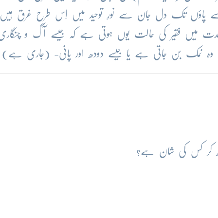
 پاؤں تک دل جان سے نورِ توحید میں اِس طرح غرق ہیں 
وحدت میں فقیر کی حالت یوں ہوتی ہے کہ جیسے آگ و چنگاری 
ہ نمک بن جاتی ہے یا جیسے دودھ اور پانی-
(جاری ہے)
 کر کس کی شان ہے؟