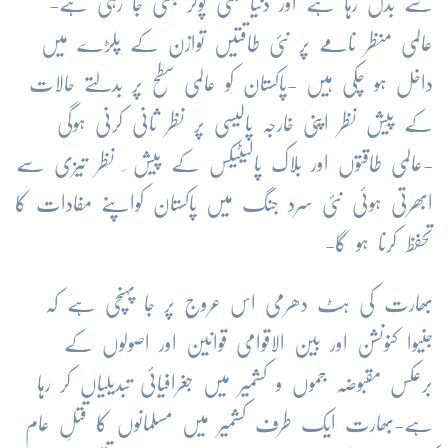
سے بدل رہا ہے اور دنیا ملٹی پولر بنتی جا رہی ہے-
عالمی منظر نامے پر نئی طاقتیں توازن کے پلڑے میں
داخل ہو چکی ہیں -پاکستان کو عالمی سطح پر بدلتے حالات
کے پیش نظر اپنی خارجہ پالیسی پر نظر ثانی کرنی ہوگی
-عالمی طاقتوں اور بلاک پالیٹیکس کے پیش ِ نظر تیزی سے
ابھرتی ہوئی نئی سرد جنگ میں پاکستان کواپنے مفادات کا
تحفظ کرنا ہو گا-
بھارت کی ہٹ دھرمی اس عروج پر جا پہنچی ہے کہ
جنیوا کنونشن اور بین الاقوامی قوانین اور اصولوں کے
برعکس مقبوضہ جموں و کشمیر میں جغرافیائی تبدیلیاں کر رہا
ہے-بھارت ایک طرف کشمیر میں مسلمانوں کا قتلِ عام