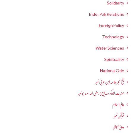
Solidarity
Indo-Pak Relations
Foreign Policy
Technology
Water Sciences
Spirituality
National Ode
شیخ اکبر علامہ ابن عربی نمبر
حضرت ابوبکر صدیق(رضی اللہ عنہ) نمبر
عالمِ اسلام
قرآن نمبر
دینی تناظر: