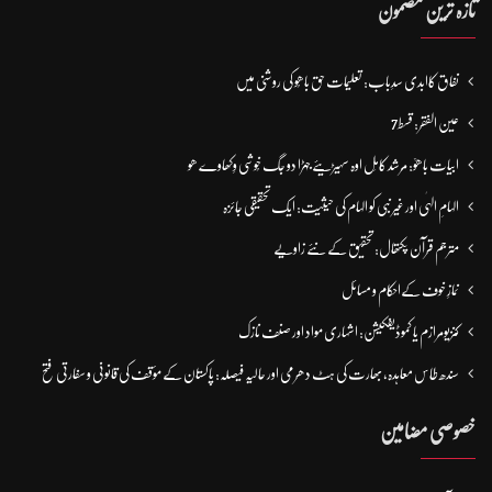
تازہ ترین مضمون
نفاق کاابدی سدِباب: تعلیمات حق باھُو کی روشنی میں
عین الفقر: قسط7
ابیات باھوؒ: مُرشد کامِل اوہ سہیڑیئے جہڑا دو جگ خُوشی وِکھاوے ھو
الہامِ الہٰی اور غیر نبی کو الہام کی حیثیت: ایک تحقیقی جائزہ
مترجم قرآن پکتھال: تحقیق کے نئے زاویے
نمازِ خوف کےاحکام و مسائل
کنزیومرازم یا کموڈیفکیشن: اشہاری مواد اور صنف نازک
سندھ طاس معاہدہ، بھارت کی ہٹ دھرمی اور حالیہ فیصلہ: پاکستان کے مؤقف کی قانونی و سفارتی فتح
خصوصی مضامین