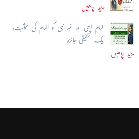
مزید پڑھیں
الہامِ الہٰی اور غیر نبی کو الہام کی حیثیت:
ایک تحقیقی جائزہ
مزید پڑھیں