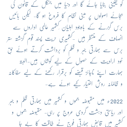
کو یقینی بنایا جائے گا اور دنیا میں جنگل کے قانون کی
بجائے اصولوں پر مبنی نظام کا فروغ ہو گا- لیکن بائیس
برس گزرنے کے باوجود اہلیان ِکشمیر عالمی اداروں سے
انصاف کے منتظر ہیں -کشمیری حریت پسند قوم گزشتہ ستر
برس سے بھارتی جبر و ظلم کو برداشت کرتے ہوئے حقِ
خود ارادیت کے حصول کے لیے کوشاں ہیں-البتہ
بھارت اپنے ناجائز قبضے کو برقرار رکھنے کے لیے سفاکانہ
و ظالمانہ روش اختیار کیے ہوئے ہے-
2022ء میں مقبوضہ جموں و کشمیر میں بھارتی ظلم و جبر
اور ریاستی دہشت گردی عروج پر رہی- مقبوضہ جموں و
کشمیر میں قابض بھارتی فوج نے طاقت کا بے جا