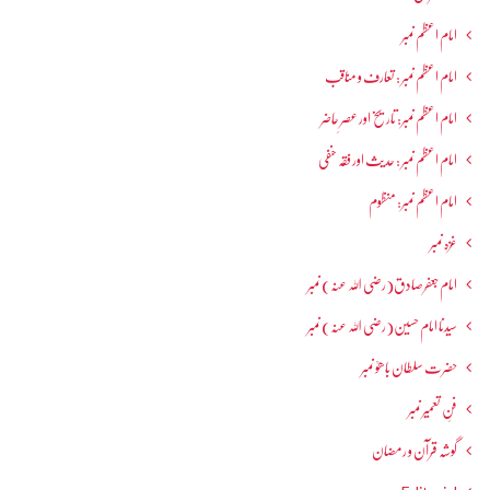
امام اعظم نمبر
امام اعظم نمبر : تعارف و مناقب
امام اعظم نمبر: تاریخ اور عصرِ حاضر
امام اعظم نمبر : حدیث اور فقہ حنفی
امام اعظم نمبر: منظوم
غزہ نمبر
امام جعفرصادق(رضی اللہ عنہ) نمبر
سیدنا امام حسین(رضی اللہ عنہ) نمبر
حضرت سلطان باھوؒ نمبر
فنِ تعمیر نمبر
گوشہ قرآن و رمضان