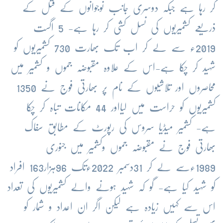
کر رہا ہے جبکہ دوسری جانب نوجوانوں کے قتل کے
ذریعے کشمیریوں کی نسل کشی کر رہا ہے- 5 اگست
2019ء سے لے کر اب تک بھارت 730 کشمیریوں کو
شہید کر چکا ہے-اس کے علاوہ مقبوضہ جموں و کشمیر میں
محاصروں اور تلاشیوں کے نام پر بھارتی فوج نے 1350
کشمیریوں کو حراست میں لیااور 44 مکانات تباہ کر چکا
ہے- کشمیر میڈیا سروس کی رپورٹ کے مطابق سفاک
بھارتی فوج نے مقبوضہ جموں وکشمیر میں جنوری
1989ءسے لے کر 31دسمبر 2022ءتک 96ہزار163 افراد
کو شہید کیا ہے- گو کہ شہید ہونے والے کشمیریوں کی تعداد
اس سے کہیں زیادہ ہے لیکن اگر ان اعداد و شمار کو