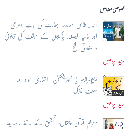
خصوصی مضامین
سندھ طاس معاہدہ، بھارت کی ہٹ دھرمی
اور حالیہ فیصلہ: پاکستان کے مؤقف کی قانونی
و سفارتی فتح
مزید پڑھیں
کنزیومرازم یا کموڈیفکیشن: اشہاری مواد اور
صنف نازک
مزید پڑھیں
مترجم قرآن پکتھال: تحقیق کے نئے زاویے