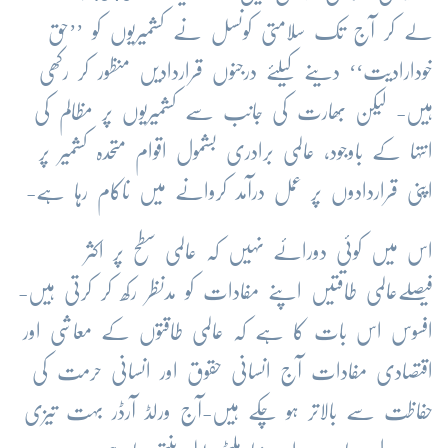
لے کر آج تک سلامتی کونسل نے کشمیریوں کو ’’حق
خودارادیت‘‘ دینے کیلئے درجنوں قراردادیں منظور کر رکھی
ہیں- لیکن بھارت کی جانب سے کشمیریوں پر مظالم کی
انتہا کے باوجود، عالمی برادری بشمول اقوام متحدہ کشمیر پر
اپنی قراردادوں پر عمل درآمد کروانے میں ناکام رہا ہے-
اس میں کوئی دورائے نہیں کہ عالمی سطح پر اکثر
فیصلےعالمی طاقتیں اپنے مفادات کو مدنظر رکھ کر کرتی ہیں-
افسوس اس بات کا ہے کہ عالمی طاقتوں کے معاشی اور
اقتصادی مفادات آج انسانی حقوق اور انسانی حرمت کی
حفاظت سے بالاتر ہو چکے ہیں-آج ورلڈ آرڈر بہت تیزی