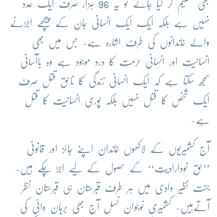
بھی تسلیم کر لیا جائے تو یہ 96 ہزار صرف ایک عدد
نہیں ہے بلکہ ایک ایک انسانی جان کے پیچھے اجڑنے
والے خاندانوں کی طرف اشارہ ہے- جس میں بھی
انسانیت اور انسانی حرمت کا درد موجود ہے وہ باآسانی
سمجھ سکتا ہے کہ ایک انسانی زندگی کا ناحق قتل صرف
ایک شخص کا قتل نہیں بلکہ پوری انسانیت کا قتل
ہے-
آج کشمیریوں کے لاکھوں خاندان اپنے جائز اور قانونی
’’حق خودارادیت‘‘ کے حصول کے لیے اجڑ چکے ہیں-
جنت نظیر وادی میں ہر طرف قبرستان ہی قبرستان نظر
آتےہیں- کشمیری نوجوان نسل آج بھی برہان وانی کی