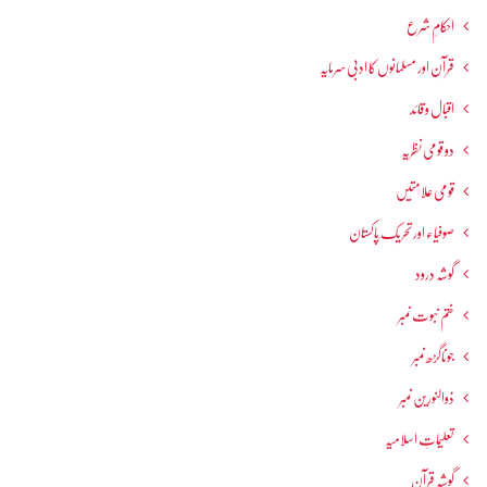
احکامِ شرع
قرآن اور مسلمانوں کا ادبی سرمایہ
اقبال و قائد
دو قومی نظریہ
قومی علامتیں
صوفیاء اور تحریک ِپاکستان
گوشہ درود
ختم نبوت نمبر
جوناگڑھ نمبر
ذوالنورین نمبر
تعلیماتِ اسلامیہ
گوشہ قرآن