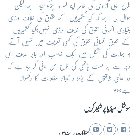
طرح اپنی آزادی کی خاطر اپنا لہو دینےکو تیار ہے لیکن
سوال یہ ہے کہ کیا کشمیریوں کے حقوق کی خلاف ورزی
بنیادی انسانی حقوق کی خلاف ورزی نہیں؟کیا کشمیریوں
کے حقوق انسانی حقوق کی کسی تعریف میں نہیں آتے
؟ بھارت کی شکل میں ایک غاصب اور جابر صرف اس
وجہ سے بد مست ہاتھی کی طرح من مانی کر رہا ہے کہ
وہ عالمی طاقتوں کے جائز و ناجائز مفادات کا رکھوالا
ہے؟؟؟
سوشل میڈیا پر شِیئر کریں
عنوانات / مضامین