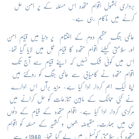
برداری بشمول اقوام متحدہ اس مسئلہ کے پر امن حل
کرنے میں ناکام رہی ہے-
عالمی جنگ عظیم دوم کے اختتام پر دنیا میں قیام امن
اور سلامتی کیلئے اقوام متحدہ کا قیام عمل میں لایا گیا تھا-
اس میں کوئی شک نہیں کہ اپنے قیام سے آج تک
اقوام متحدہ نے کامیابی سے عالمی جنگ کو روکنے میں
اپنا ایک اہم کردار ادا کیا ہے- مزید برآں اس ادارے
نے کئی ممالک کے مابین تنازعات کو حل کرانے میں
مرکزی کردار ادا کیا ہے- اقوام متحدہ کے قیام کے دنوں
ہی میں بھارت، مقبوضہ جموں و کشمیر کے مسئلہ کو اقوام
متحدہ کی سلامتی کونسل میں لے گیا تھا- 1948ء سے