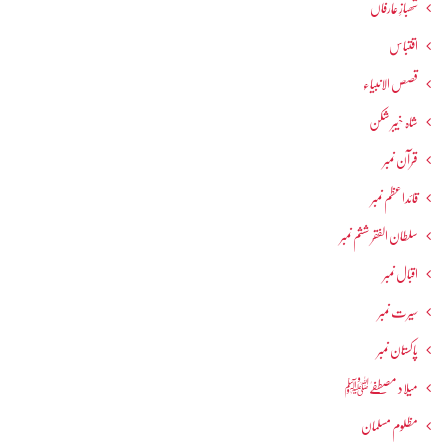
شھبازِ عارفاں
اقتباس
قصص الانبیاء
شاہ خیبر شکن
قرآن نمبر
قائداعظم نمبر
سلطان الفقر ششم نمبر
اقبال نمبر
سیرت نمبر
پاکستان نمبر
میلاد مصطفےٰﷺ
مظلوم مسلمان