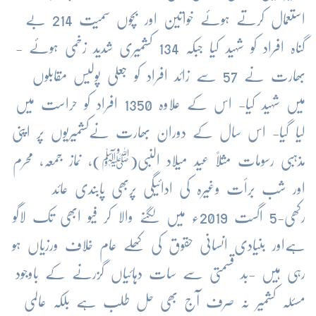
استعمال کرتے ہوئے خواتین اور بچوں سمیت 214 بے
گناہ افراد کو شہید کیا جبکہ 134 کشمیری شدید زخمی ہوئے -
بھارت نے 57 سے زائد افراد کو جعلی پولیس مقابلوں
میں شہید کیا- اس کے علاوہ 1350 افراد کو حراست میں
لیا گیا- اس سال کے دوران بھارت نےکشمیریوں پر اپنی
مذہبی رسومات مثلاً عید میلاد النبی(ﷺ)، نماز جمعہ، محرم
اور شب برأت وغیرہ کی ادائیگی پربھی پابندی عائد
رکھی-5 اگست 2019ء میں لگنے والا کر فیو ابھی تک لاگو
ہےاور بنیادی انسانی حقوق کی کھلے عام خلاف ورزیاں ہو
رہی ہیں -بد قسمتی سے سات دہائیاں گزرنے کے باوجود
مسئلہ کشمیر نہ صرف آج بھی حل طلب ہے بلکہ عالمی