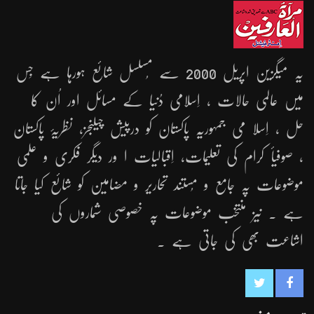
یہ میگزین اپریل 2000 سے مُسلسل شائع ہورہا ہے جِس
میں عالمی حالات ، اِسلامی دُنیا کے مسائل اور اُن کا
حل ، اِسلا می جمہوریّہ پاکستان کو درپیش چیلنجز، نظریۂ پاکستان
، صوفیأ کرام کی تعلیمات، اِقبالیات ا ور دیگر فکری و علمی
موضوعات پہ جامع و مُستند تحاریر و مضامین کو شائع کیا جاتا
ہے ۔ نیز منتخب موضوعات پہ خصوصی شماروں کی
اشاعت بھی کی جاتی ہے ۔