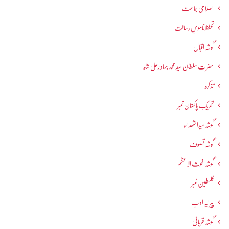
اصلاحی جماعت
تحفظ ناموسِ رسالت
گوشہ اقبال
حضرت سلطان سید محمد بہادرعلی شاہ
تذکرہ
تحریکِ پاکستان نمبر
گوشہ سیدالشھداء
گوشہ تصوف
گوشہ غوث الاعظم
فلسطین نمبر
پیرایہ ادب
گوشہ قربانی