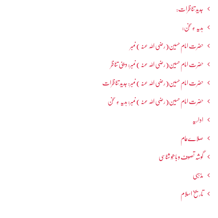
جدید تناظرات:
ہدیہ ءِسُخن:
حضرت امام حسین(رضی اللہ عنہ ) نمبر
حضرت امام حسین(رضی اللہ عنہ ) نمبر: دینی تناظر
حضرت امام حسین(رضی اللہ عنہ ) نمبر: جدید تناظرات
حضرت امام حسین(رضی اللہ عنہ ) نمبر: ہدیہ ءِ سُخن
اداریہ
صلاےعام
گوشہ تصوف و باھُو شناسی
مذہبی
تاریخ اسلام