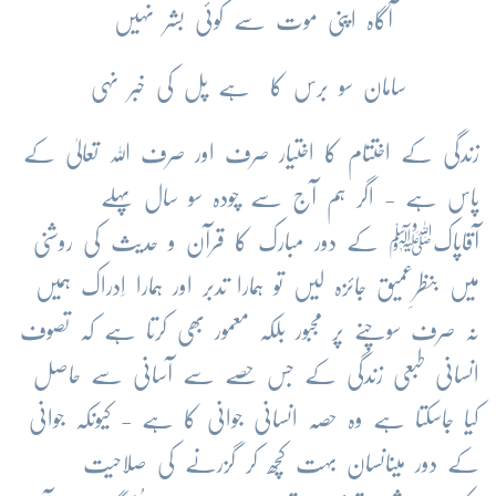
آگاہ
اپنی
موت
سے
کوئی
بشر
نہیں
سامان
سو
برس
کا
ہے
پل
کی
خبر
نہی
زندگی
کے
اختتام
کا
اختیار
صرف
اور
صرف
اللہ
تعالیٰ
کے
پاس
ہے
-
اگر
ہم
آج
سے
چودہ
سو
سال
پہلے
آقاپاکﷺ
کے
دور
مبارک
کا
قرآن
و
حدیث
کی
روشنی
میں
بنظرِعمیق
جائزہ
لیں
تو
ہمارا
تدبر
اور
ہمارا
اِدراک
ہمیں
نہ
صرف
سوچنے
پر
مجبور
بلکہ
معمور
بھی
کرتا
ہے
کہ
تصوف
انسانی
طبعی
زندگی
کے
جس
حصے
سے
آسانی
سے
حاصل
کیا
جاسکتا
ہے
وہ
حصہ
انسانی
جوانی
کا
ہے
-
کیونکہ
جوانی
کے
دور
میںانسان
بہت
کچھ
کر
گزرنے
کی
صلاحیت