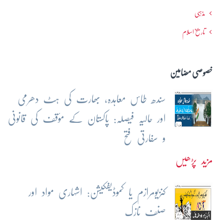
مذہبی
تاریخ اسلام
خصوصی مضامین
سندھ طاس معاہدہ، بھارت کی ہٹ دھرمی
اور حالیہ فیصلہ: پاکستان کے مؤقف کی قانونی
و سفارتی فتح
مزید پڑھیں
کنزیومرازم یا کموڈیفکیشن: اشہاری مواد اور
صنف نازک