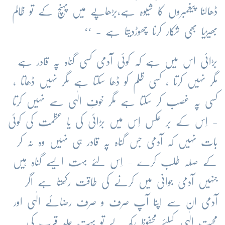
ڈھالنا
پیغمبروں
کا
شیوہ
ہے،بڑھاپے
میں
پہنچ
کے
تو
ظالم
بھیڑیا
بھی
شکار
کرنا
چھوڑدیتا
ہے
- ‘‘
بڑائی
اس
میں
ہے
کہ
کوئی
آدمی
کسی
گناہ
پہ
قادر
ہے
مگر
نہیں
کرتا
،
کسی
ظلم
کو
ڈھا
سکتا
ہے
مگر
نہیں
ڈھاتا
،
کسی
پہ
غصب
کر
سکتا
ہے
مگر
خوفِ
الٰہی
سے
نہیں
کرتا
-
اِس
کے
بر
عکس
اِس
میں
بڑائی
کی
یا
عظمت
کی
کوئی
بات
نہیں
کہ
آدمی
جس
گناہ
پہ
قادر
ہی
نہیں
وہ
نہ
کر
کے
صِلہ
طلب
کرے
-
اِس
لئے
بہت
ایسے
گناہ
ہیں
جنہیں
آدمی
جوانی
میں
کرنے
کی
طاقت
رکھتا
ہے
اگر
آدمی
ان
سے
اپنا
آپ
صرف
و
صرف
رضائے
الٰہی
اور
محبتِ
اِلٰہی
کیلئے
محفوظ
رکھ
لے
تو
بہت
جلد
قرب
کی