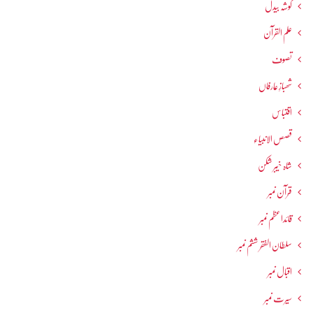
گوشہ بیدل
علم القرآن
تصوف
شھبازِ عارفاں
اقتباس
قصص الانبیاء
شاہ خیبر شکن
قرآن نمبر
قائداعظم نمبر
سلطان الفقر ششم نمبر
اقبال نمبر
سیرت نمبر