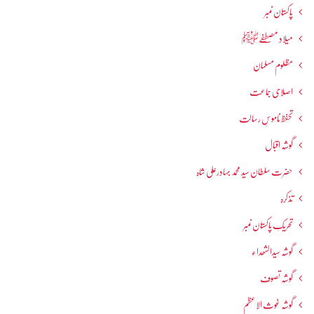
پاکستان نمبر
میلاد مصطفےٰﷺ
مظلوم مسلمان
اصلاحی جماعت
تحفظ ناموسِ رسالت
گوشہ اقبال
حضرت سلطان سید محمد بہادرعلی شاہ
تذکرہ
تحریکِ پاکستان نمبر
گوشہ سیدالشھداء
گوشہ تصوف
گوشہ غوث الاعظم