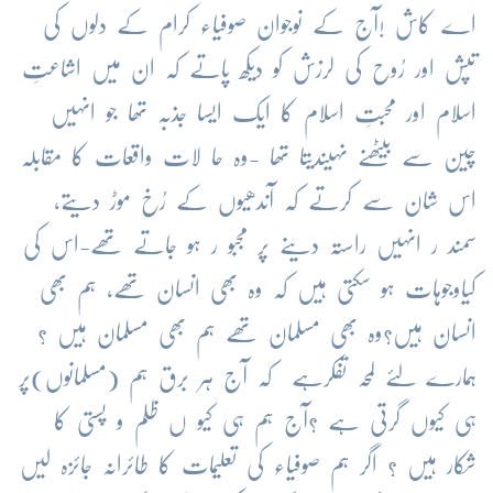
اے
کاش
!
آج
کے
نوجوان
صوفیاء
کرام
کے
دلوں
کی
تپش
اور
رُوح
کی
لرزش
کو
دیکھ
پاتے
کہ
ان
میں
اشاعتِ
اسلام
اور
محبتِ
اسلام
کا
ایک
ایسا
جذبہ
تھا
جو
انہیں
چین
سے
بیٹھنے
نہیںدیتا
تھا
-
وہ
حا
لات
واقعات
کا
مقابلہ
اس
شان
سے
کرتے
کہ
آندھیوں
کے
رُخ
موڑ
دیتے،
سمند
ر
انہیں
راستہ
دینے
پر
مجبو
ر
ہو
جاتے
تھے
-
اس
کی
کیاوجوہات
ہو
سکتی
ہیں
کہ
وہ
بھی
انسان
تھے،
ہم
بھی
انسان
ہیں؟وہ
بھی
مسلمان
تھے
ہم
بھی
مسلمان
ہیں
؟
ہمارے
لئے
لمحہ
تفکرہے
کہ
آج
ہر
برق
ہم
(
مسلمانوں
)
پر
ہی
کیوں
گرتی
ہے
؟آج
ہم
ہی
کیو
ں
ظلم
و
پستی
کا
شکار
ہیں
؟
اگر
ہم
صوفیاء
کی
تعلیمات
کا
طائرانہ
جائزہ
لیں