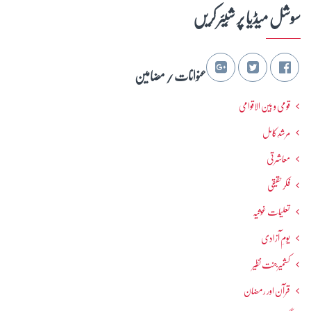
سوشل میڈیا پر شِیئر کریں
عنوانات / مضامین
قومی و بین الاقوامی
مرشدِ کامل
معاشرتی
فکرحقیقی
تعلیمات غوثیہ
یومِ آزادی
کشمیرجنت نظیر
قرآن اور رمضان