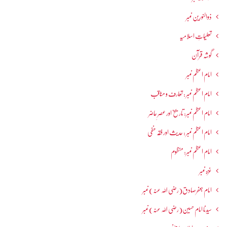
ذوالنورین نمبر
تعلیماتِ اسلامیہ
گوشہ قرآن
امام اعظم نمبر
امام اعظم نمبر : تعارف و مناقب
امام اعظم نمبر: تاریخ اور عصرِ حاضر
امام اعظم نمبر : حدیث اور فقہ حنفی
امام اعظم نمبر: منظوم
غزہ نمبر
امام جعفرصادق(رضی اللہ عنہ) نمبر
سیدنا امام حسین(رضی اللہ عنہ) نمبر