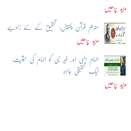
مزید پڑھیں
مترجم قرآن پکتھال: تحقیق کے نئے زاویے
مزید پڑھیں
الہامِ الہٰی اور غیر نبی کو الہام کی حیثیت:
ایک تحقیقی جائزہ
مزید پڑھیں