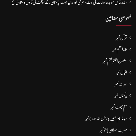
سندھ طاس معاہدہ، بھارت کی ہٹ دھرمی اور حالیہ فیصلہ: پاکستان کے مؤقف کی قانونی و سفارتی فتح
خصوصی مضامین
قرآن نمبر
قائداعظم نمبر
سلطان الفقر ششم نمبر
اقبال نمبر
سیرت نمبر
پاکستان نمبر
ختم نبوت نمبر
سیدنا امام حسین(رضی اللہ عنہ) نمبر
حضرت سلطان باھوؒ نمبر