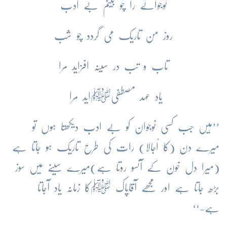
نوجوانے
را
چو
بینم
بے
ادب
روز
من
تاریک
می
گردد
چو
شب
تاب
و
تب
در
سینہ
افزاید
مرا
یاد
عہد
مصطفیﷺاید
مرا
’’
مَیں
جب
کسی
نوجوان
کو
بے
ادب
دیکھتا
ہوں
تو
میرے
دن
(
کا
اُجالا
)
رات
کی
طرح
تاریک
ہو
جاتا
ہے
(
میرا
دل
خون
کے
آنسو
روتا
ہے
)
میرے
سینے
میں
سوز
بڑھ
جاتا
ہے
اور
مجھے
آقاپاک
ﷺکا
زمانہ
یاد
آجاتا
ہے
-‘‘