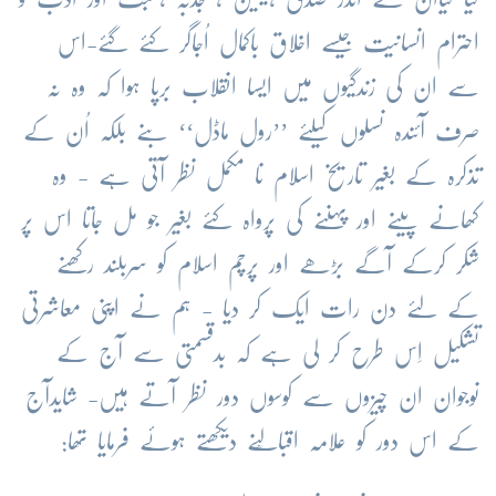
احترام
انسانیت
جیسے
اخلاق
باکمال
اُجاگر
کئے
گئے
-
اس
سے
ان
کی
زندگیوں
میں
ایسا
انقلاب
برپا
ہوا
کہ
وہ
نہ
صرف
آئندہ
نسلوں
کیلئے
’’
رول
ماڈل
‘‘
بنے
بلکہ
اُن
کے
تذکرہ
کے
بغیر
تاریخ
اسلام
نا
مکمل
نظر
آتی
ہے
-
وہ
کھانے
پینے
اور
پہننے
کی
پرواہ
کئے
بغیر
جو
مل
جاتا
اس
پر
شکر
کرکے
آگے
بڑھے
اور
پرچم
اسلام
کو
سربلند
رکھنے
کے
لئے
دن
رات
ایک
کر
دیا
-
ہم
نے
اپنی
معاشرتی
تشکیل
اِس
طرح
کر
لی
ہے
کہ
بدقسمتی
سے
آج
کے
نوجوان
ان
چیزوں
سے
کوسوں
دور
نظر
آتے
ہیں
-
شایدآج
کے
اس
دور
کو
علامہ
اقبالؒنے
دیکھتے
ہوئے
فرمایا
تھا
: