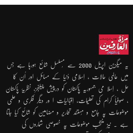
یہ میگزین اپریل 2000 سے مُسلسل شائع ہورہا ہے جِس
میں عالمی حالات ، اِسلامی دُنیا کے مسائل اور اُن کا
حل ، اِسلا می جمہوریّہ پاکستان کو درپیش چیلنجز، نظریۂ پاکستان
، صوفیأ کرام کی تعلیمات، اِقبالیات ا ور دیگر فکری و علمی
موضوعات پہ جامع و مُستند تحاریر و مضامین کو شائع کیا جاتا
ہے ۔ نیز منتخب موضوعات پہ خصوصی شماروں کی