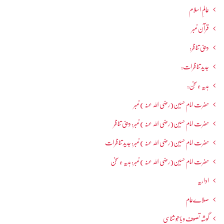
عالمِ اسلام
قرآن نمبر
دینی تناظر:
جدید تناظرات:
ہدیہ ءِسُخن:
حضرت امام حسین(رضی اللہ عنہ ) نمبر
حضرت امام حسین(رضی اللہ عنہ ) نمبر: دینی تناظر
حضرت امام حسین(رضی اللہ عنہ ) نمبر: جدید تناظرات
حضرت امام حسین(رضی اللہ عنہ ) نمبر: ہدیہ ءِ سُخن
اداریہ
صلاےعام
گوشہ تصوف و باھُو شناسی