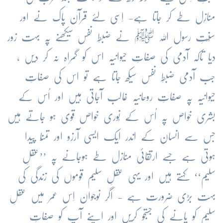
منازِل
طے
کر
جاتا
ہے
-
اِسی
لئے
قرآن
پاک
نے
اور
سُنّتِ
رسول
اللہ
ﷺ
نے
ضبطِ
نفس
سیکھنے
پہ
بہت
زور
دیا
تاکہ
آدمی
کی
صفاتِ
حیوانیّہ
اس
کو
گمراہ
نہ
کر
دیں
،
جب
آدمی
ضبطِ
نفس
سیکھ
جاتا
ہے
تو
اس
کی
صفاتِ
حیوانیّہ
پہ
صفاتِ
روحانیّہ
غالب
آجاتی
ہیں
اور
اُس
کے
بشری
خواص
پہ
اُس
کے
نُوری
خواص
قوی
ہو
جاتے
ہیں
جس
سے
انسان
کے
اندر
ایک
ایسی
آرزو
اور
تمنّا
پیدا
ہوتی
ہے
جسے
ارتقائی
منازل
طے
ہوجانے
پہ
’’
عقلِ
سلیم
‘‘
کہتے
ہیں
اور
یہی
عقلِ
سلیم
قوموں
کی
زندگی
کی
بہت
بڑی
ضرورت
ہے
-
اگر
نوجوان
اِس
عمر
میں
عقلِ
سلیم
کو
پانے
کی
جستجو
کریں
اور
اپنے
آپ
کو
صفاتِ