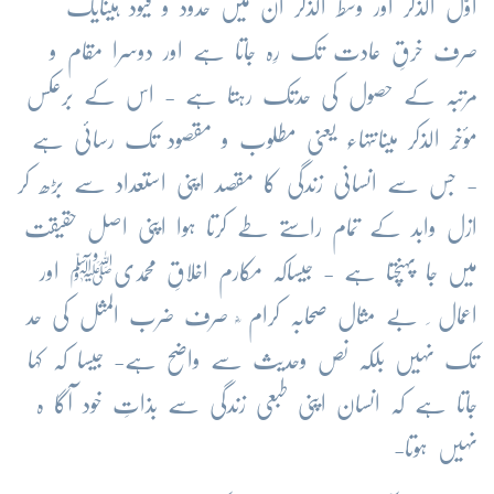
اوّل
الذکر
اور
وسط
الذکر
ان
میں
حدود
و
قیود
ہیںایک
صرف
خرقِ
عادت
تک
رِہ
جاتا
ہے
اور
دوسرا
مقام
و
مرتبہ
کے
حصول
کی
حدتک
رہتا
ہے
-
اس
کے
برعکس
مؤخّر
الذکر
میںانتہاء
یعنی
مطلوب
و
مقصود
تک
رسائی
ہے
-
جس
سے
انسانی
زندگی
کا
مقصد
اپنی
استعداد
سے
بڑھ
کر
ازل
وابد
کے
تمام
راستے
طے
کرتا
ہوا
اپنی
اصل
حقیقت
میں
جا
پہنچتا
ہے
-
جیساکہ
مکارم
اخلاقِ
محمدیﷺ
اور
اعمال
بے
مثال
صحابہ
کرام
صرف
ضرب
المثل
کی
حد
تک
نہیں
بلکہ
نص
وحدیث
سے
واضح
ہے
-
جیسا
کہ
کہا
جاتا
ہے
کہ
انسان
اپنی
طبعی
زندگی
سے
بذاتِ
خود
آگا
ہ
نہیں
ہوتا
-