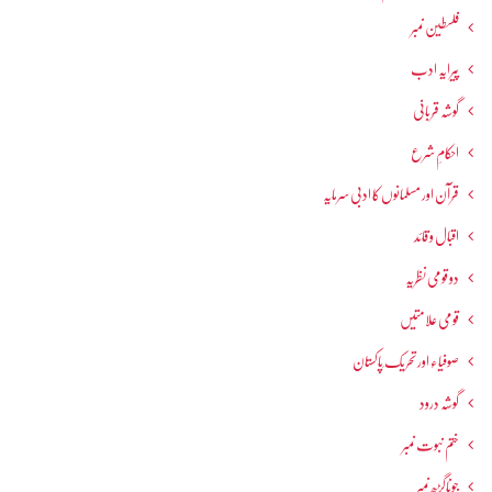
فلسطین نمبر
پیرایہ ادب
گوشہ قربانی
احکامِ شرع
قرآن اور مسلمانوں کا ادبی سرمایہ
اقبال و قائد
دو قومی نظریہ
قومی علامتیں
صوفیاء اور تحریک ِپاکستان
گوشہ درود
ختم نبوت نمبر
جوناگڑھ نمبر