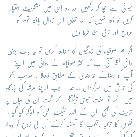
حیوانی
سے
بچا
کر
رکھیں
اور
یادِ
اِلٰہی
میں
مشغولیّت
اختیار
کریں
تو
دُور
نہیں
کہ
اللہ
تعالیٰ
اِس
زوال
یافتہ
قوم
کو
عروج
اور
ترقّی
عطا
فرما
دیں
-
اگر
ہم
صوفیاء
کی
زندگیوں
کا
مطالعہ
کریں
تو
یہ
بات
بڑی
واضح
نظر
آتی
ہے
کہ
اکثر
صوفیاء
نے
جوانی
میں
اپنے
آپ
کو
رضائے
خداوندی
کے
مطابق
ڈھالا
،
صاحب
ِنظر
کی
تلاش
میں
سرگرداں
رہے
-
جب
اپنے
مرشد
کی
بارگاہ
میں
گئے
تو
سنت
نبویﷺ
کے
تحت
اُن
کی
وہاں
پہ
تربیت
کی
گئی
،اُن
کے
اندر
خشیتِ
الٰہی
کو
اُجاگر
کیا
گیا
،
نفوس
کا
تزکیہ
،قلوب
کا
تصفیہ
کرکے
اُن
کی
رُوح
کو
بیدار
کیا
گیااُن
کے
اندر
صدق
،یقین
،
جذبہ
،محبت
اور
ادب
و