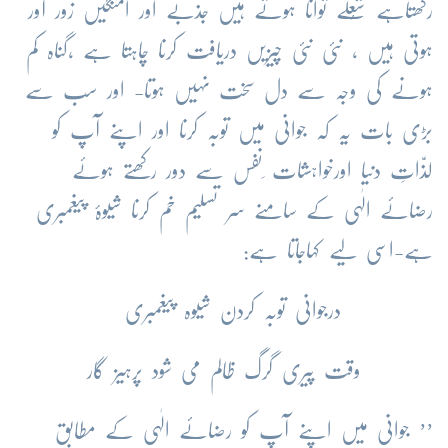
رکھتاہے
شُعلے
توانا
ہوتے
ہیں
جذبے
اور
اُمنگیں
زور
آور
ہوتی
ہیں
،
نئی
نئی
چیزیں
دریافت
کرنا
چاہتا
ہے
،گناہ
کم
ہونے
کی
وجہ
سے
دل
سخت
نہیں
ہوتا
-
اور
سب
سے
بڑی
بات
یہ
کہ
جوانی
میں
توبہ
کرنا
اور
اپنے
آپ
کو
لذّاتِ
دنیا
اورخواہشات
ِنفس
سے
دور
رکھتے
ہوئے
رضائے
الٰہی
کے
سامنے
سر
تسلیم
خم
کرنا
شیوۂ
پیغمبری
ہے
-
اسی
لیے
کہاجاتا
ہے
:
درجوانی
توبہ
کردن
شیوہ
پیغمبری
وقت
پیری
گرگ
ظالم
می
شود
پرہیز
گار
’’
جوانی
میں
اپنے
آپ
کو
رضائے
الٰہی
کے
مطابق