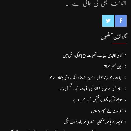
اشاعت بھی کی جاتی ہے ۔
تازہ ترین مضمون
نفاق کاابدی سدِباب: تعلیمات حق باھُو کی روشنی میں
عین الفقر: قسط7
ابیات باھوؒ: مُرشد کامِل اوہ سہیڑیئے جہڑا دو جگ خُوشی وِکھاوے ھو
الہامِ الہٰی اور غیر نبی کو الہام کی حیثیت: ایک تحقیقی جائزہ
مترجم قرآن پکتھال: تحقیق کے نئے زاویے
نمازِ خوف کےاحکام و مسائل
کنزیومرازم یا کموڈیفکیشن: اشہاری مواد اور صنف نازک