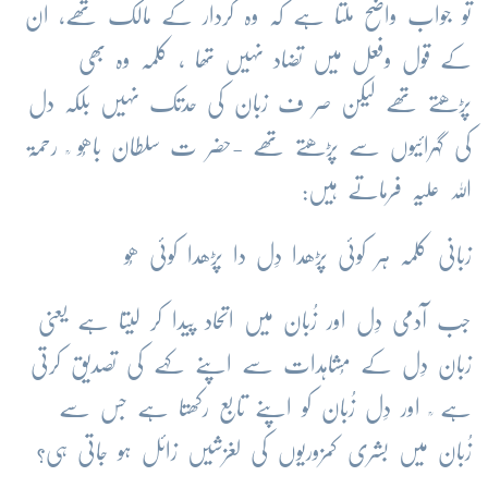
تو
جواب
واضح
ملتا
ہے
کہ
وہ
کردار
کے
مالک
تھے،
ان
کے
قول
وفعل
میں
تضاد
نہیں
تھا
،
کلمہ
وہ
بھی
پڑھتے
تھے
لیکن
صر
ف
زبان
کی
حدتک
نہیں
بلکہ
دل
کی
گہرائیوں
سے
پڑھتے
تھے
-
حضر
ت
سلطان
باھُو
رحمۃ
اللہ
علیہ
فرماتے
ہیں
:
زبانی
کلمہ
ہر
کوئی
پڑھدا
دِل
دا
پڑھدا
کوئی
ھُو
جب
آدمی
دِل
اور
زُبان
میں
اتحاد
پیدا
کر
لیتا
ہے
یعنی
زبان
دِل
کے
مُشاہدات
سے
اپنے
کہے
کی
تصدیق
کرتی
ہے
اور
دِل
زُبان
کو
اپنے
تابع
رکھتا
ہے
جس
سے
زُبان
میں
بشری
کمزوریوں
کی
لغزشیں
زائل
ہو
جاتی
ہی?