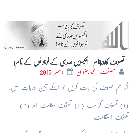
تصوف کا پیغام - اکیسویں صدی کے نوجوانوں کے نام!
مصنف: محمدرضوان
دسمبر 2015
اگر
ہم
تصوف
کی
بات
کریں
تو
اسکے
تین
درجات
ہیں
:
(
۱
)
تصوُّفِ
کرامت
(
۲
)
تصوُّفِ
مقامت
اور
(
۳
)
تصوُّفِ
استقامت
-