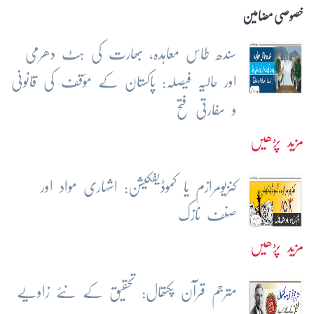
خصوصی مضامین
سندھ طاس معاہدہ، بھارت کی ہٹ دھرمی
اور حالیہ فیصلہ: پاکستان کے مؤقف کی قانونی
و سفارتی فتح
مزید پڑھیں
کنزیومرازم یا کموڈیفکیشن: اشہاری مواد اور
صنف نازک
مزید پڑھیں
مترجم قرآن پکتھال: تحقیق کے نئے زاویے