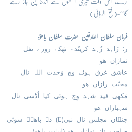
کرے، اس وقت تیری آنکھوں سے اندھا پن جاتا رہے
گا‘‘-(فتح الربانی)
فرمان سلطان العارفین حضرت سلطان باھوؒ:
ز: زَاہد زُہد کرینْدے تھَکے روزے نفل
نمازاں ھو
عاشق غرق ہوئے وچ وَحدت اللہ نال
محبّت رازاں ھو
مَکھی قید شہد وِچ ہوئی کیا اُڈسی نال
شہبازاں ھو
جنہاں مجلس نال نبی(ﷺ) دے باھوؒ سوئی
صاحب ناز نوازاں ھو
(ابیاتِ باھو)