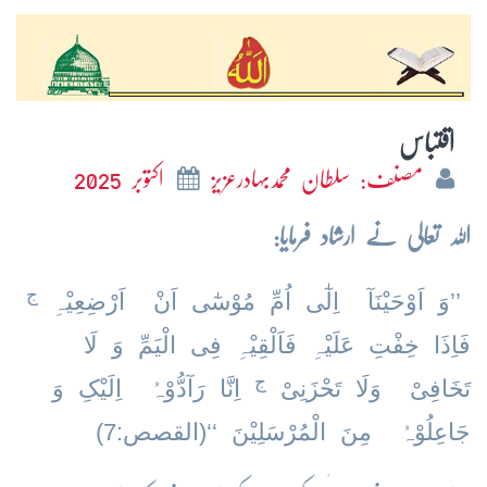
اقتباس
مصنف: سلطان محمدبہادرعزیز
اکتوبر 2025
اللہ تعالی نے ارشاد فرمایا:
ج
’’وَ اَوْحَیْنَآ اِلٰٓی اُمِّ مُوْسٰٓی اَنْ اَرْضِعِیْہِ
فَاِذَا خِفْتِ عَلَیْہِ فَاَلْقِیْہِ فِی الْیَمِّ وَ لَا
ج
تَخَافِیْ وَلَا تَحْزَنِیْ
اِنَّا رَآدُّوْہُ اِلَیْکِ وَ
جَاعِلُوْہُ مِنَ الْمُرْسَلِیْنَ ‘‘(القصص:7)