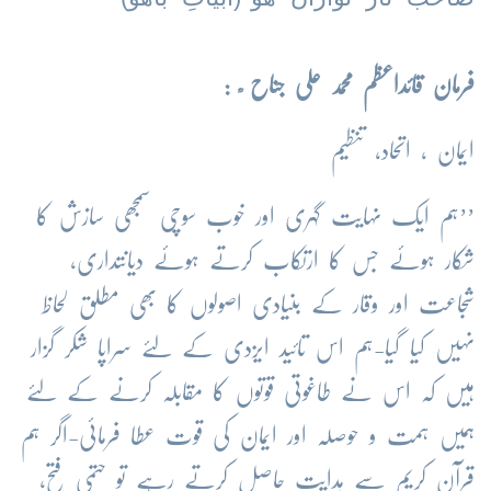
فرمان قائداعظم محمد علی جناح ؒ :
ایمان ، اتحاد، تنظیم
’’ہم ایک نہایت گہری اور خوب سوچی سمجھی سازش کا
شکار ہوئے جس کا ارتکاب کرتے ہوئے دیانتداری،
شجاعت اور وقار کے بنیادی اصولوں کا بھی مطلق لحاظ
نہیں کیا گیا-ہم اس تائید ایزدی کے لئے سراپا شکر گزار
ہیں کہ اس نے طاغوتی قوتوں کا مقابلہ کرنے کے لئے
ہمیں ہمت و حوصلہ اور ایمان کی قوت عطا فرمائی-اگر ہم
قرآن کریم سے ہدایت حاصل کرتے رہے تو حتمی فتح،