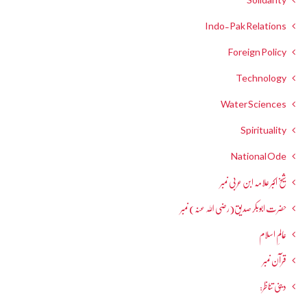
Solidarity
Indo-Pak Relations
Foreign Policy
Technology
Water Sciences
Spirituality
National Ode
شیخ اکبر علامہ ابن عربی نمبر
حضرت ابوبکر صدیق(رضی اللہ عنہ) نمبر
عالمِ اسلام
قرآن نمبر
دینی تناظر: