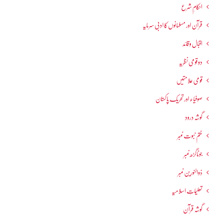
احکامِ شرع
قرآن اور مسلمانوں کا ادبی سرمایہ
اقبال و قائد
دو قومی نظریہ
قومی علامتیں
صوفیاء اور تحریک ِپاکستان
گوشہ درود
ختم نبوت نمبر
جوناگڑھ نمبر
ذوالنورین نمبر
تعلیماتِ اسلامیہ
گوشہ قرآن