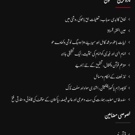
تازہ ترین مضمون
نفاق کاابدی سدِباب: تعلیمات حق باھُو کی روشنی میں
عین الفقر: قسط7
ابیات باھوؒ: مُرشد کامِل اوہ سہیڑیئے جہڑا دو جگ خُوشی وِکھاوے ھو
الہامِ الہٰی اور غیر نبی کو الہام کی حیثیت: ایک تحقیقی جائزہ
مترجم قرآن پکتھال: تحقیق کے نئے زاویے
نمازِ خوف کےاحکام و مسائل
کنزیومرازم یا کموڈیفکیشن: اشہاری مواد اور صنف نازک
سندھ طاس معاہدہ، بھارت کی ہٹ دھرمی اور حالیہ فیصلہ: پاکستان کے مؤقف کی قانونی و سفارتی فتح
خصوصی مضامین
قرآن نمبر