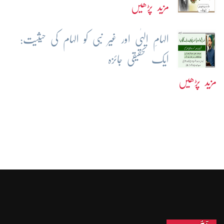
مزید پڑھیں
الہامِ الہٰی اور غیر نبی کو الہام کی حیثیت:
ایک تحقیقی جائزہ
مزید پڑھیں