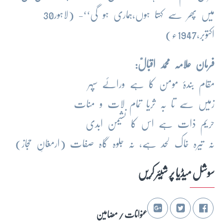
میں پھر سے کہتا ہوں،ہماری ہو گی‘‘-
(لاہور30
اکتوبر،1947ء)
فرمان علامہ محمد اقبالؒ:
مقام بندۂ مومن کا ہے ورائے سپہر
زمیں سے تا بہ ثریا تمام لات و منات
حریم ذات ہے اس کا نشیمن ابدی
نہ تیرہ خاک لحد ہے، نہ جلوہ گاہ صفات
(ارمغانِ حجاز)
سوشل میڈیا پر شِیئر کریں
عنوانات / مضامین