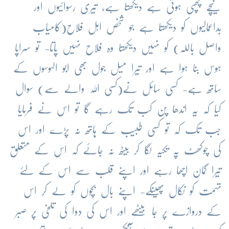
نیچے چھپی ہوتی ہے دیکھتا ہے، تیری رسوائیوں اور
بداعمالیوں کو دیکھتا ہے جو شخص اہل فلاح(کامیاب
واصل باللہ) کو نہیں دیکھتا وہ فلاح نہیں پاتا- تو سراپا
ہوس بنا ہوا ہے اور تیرا میل جول بھی ابو الہوسوں کے
ساتھ ہے- کسی سائل نے(کسی اللہ والے سے) سوال
کیا کہ یہ اندھا پن کب تک رہے گا تو اس نے فرمایا
جب تک کہ تو کسی طبیب کے ہاتھ نہ پڑے اور اس
کی چوکھٹ پہ تکیہ لگا کر بیٹھ نہ جائے کہ اس کے متعلق
تیرا گمان اچھا رہے اور اپنے قلب سے اس کے لئے
تہمت کو نکال پھینکے- اپنے بال بچوں کو لے کر اس
کے دروازے پر جا بیٹھے اور اس کی دوا کی تلخی پر صبر