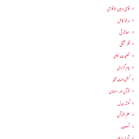
قومی و بین الاقوامی
مرشدِ کامل
معاشرتی
فکرحقیقی
تعلیمات غوثیہ
یومِ آزادی
کشمیرجنت نظیر
قرآن اور رمضان
گوشہ بیدل
علم القرآن
تصوف
شھبازِ عارفاں