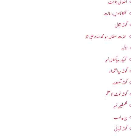
اصلاحی جماعت
تحفظ ناموسِ رسالت
گوشہ اقبال
حضرت سلطان سید محمد بہادرعلی شاہ
تذکرہ
تحریکِ پاکستان نمبر
گوشہ سیدالشھداء
گوشہ تصوف
گوشہ غوث الاعظم
فلسطین نمبر
پیرایہ ادب
گوشہ قربانی