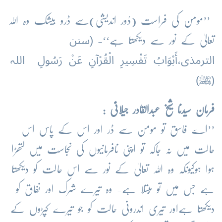
’’مومن کی فراست (دُور اندیشی)سے ڈرو بیشک وہ اللہ
(سنن
تعالیٰ کے نور سے دیکھتا ہے‘‘-
الترمذی،أَبْوَابُ تَفْسِيرِ الْقُرْآنِ عَنْ رَسُولِ اللہ
(ﷺ)
فرمان سیدنا شیخ عبدالقادر جیلانیؒ :
’’اے فاسق تو مومن سے ڈر اور اس کے پاس اس
حالت میں نہ جاکہ تو اپنی نافرمانیوں کی نجاست میں لتھڑا
ہوا ہوکیونکہ وہ اللہ تعالیٰ کے نور سے اس حالت کو دیکھتا
ہے جس میں تو مُبتلا ہے- وہ تیرے شرک اور نفاق کو
دیکھتا ہےاور تیری اندرونی حالت کو جو تیرے کپڑوں کے