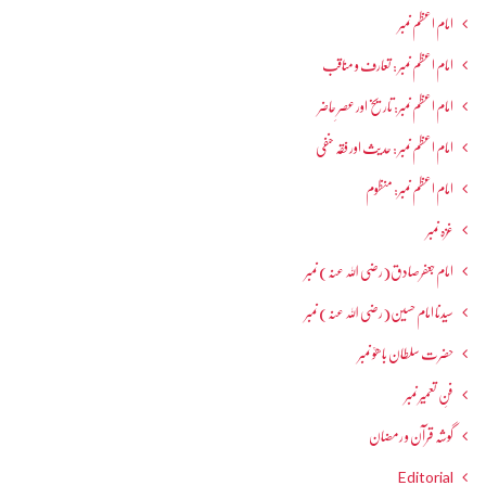
امام اعظم نمبر
امام اعظم نمبر : تعارف و مناقب
امام اعظم نمبر: تاریخ اور عصرِ حاضر
امام اعظم نمبر : حدیث اور فقہ حنفی
امام اعظم نمبر: منظوم
غزہ نمبر
امام جعفرصادق(رضی اللہ عنہ) نمبر
سیدنا امام حسین(رضی اللہ عنہ) نمبر
حضرت سلطان باھوؒ نمبر
فنِ تعمیر نمبر
گوشہ قرآن و رمضان
Editorial