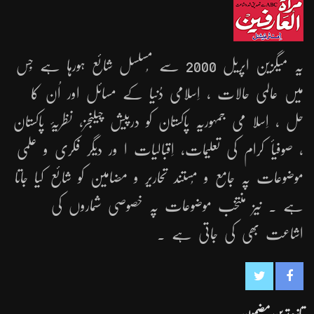
یہ میگزین اپریل 2000 سے مُسلسل شائع ہورہا ہے جِس
میں عالمی حالات ، اِسلامی دُنیا کے مسائل اور اُن کا
حل ، اِسلا می جمہوریّہ پاکستان کو درپیش چیلنجز، نظریۂ پاکستان
، صوفیأ کرام کی تعلیمات، اِقبالیات ا ور دیگر فکری و علمی
موضوعات پہ جامع و مُستند تحاریر و مضامین کو شائع کیا جاتا
ہے ۔ نیز منتخب موضوعات پہ خصوصی شماروں کی
اشاعت بھی کی جاتی ہے ۔