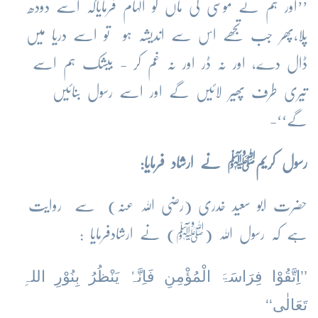
’’اور ہم نے موسٰی کی ماں کو الہام فرمایاکہ اسے دودھ
پلا،پھر جب تجھے اس سے اندیشہ ہو تو اسے دریا میں
ڈال دے، اور نہ ڈر اور نہ غم کر - بیشک ہم اسے
تیری طرف پھیر لائیں گے اور اسے رسول بنائیں
گے‘‘-
رسول کریمﷺ نے ارشاد فرمایا:
حضرت ابو سعید خدری (رضی اللہ عنہ) سے روایت
ہے کہ رسول اللہ (ﷺ) نے ارشادفرمایا :
’’اِتَّقُوْا فِرَاسَۃَ الْمُؤْمِنِ فَاِنَّہٗ یَنْظُرُ بِنُوْرِ اللہِ
تَعَالٰی‘‘