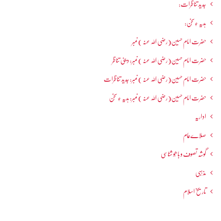
جدید تناظرات:
ہدیہ ءِسُخن:
حضرت امام حسین(رضی اللہ عنہ ) نمبر
حضرت امام حسین(رضی اللہ عنہ ) نمبر: دینی تناظر
حضرت امام حسین(رضی اللہ عنہ ) نمبر: جدید تناظرات
حضرت امام حسین(رضی اللہ عنہ ) نمبر: ہدیہ ءِ سُخن
اداریہ
صلاےعام
گوشہ تصوف و باھُو شناسی
مذہبی
تاریخ اسلام