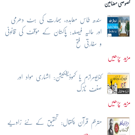
خصوصی مضامین
سندھ طاس معاہدہ، بھارت کی ہٹ دھرمی
اور حالیہ فیصلہ: پاکستان کے مؤقف کی قانونی
و سفارتی فتح
مزید پڑھیں
کنزیومرازم یا کموڈیفکیشن: اشہاری مواد اور
صنف نازک
مزید پڑھیں
مترجم قرآن پکتھال: تحقیق کے نئے زاویے