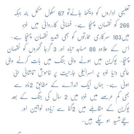
تعلیمی اداروں کو دیکھا جائےتو 67 سکول مکمل بند جبکہ
266 کو نقصان پہنچا ہے- فضائی کارروائی میں غزہ
میں103 سرکاری عمارتوں کو بھی شدید نقصان پہنچا ہے-
اس کے علاوہ 88 مساجد تباہ اور 3 گرجا گھروں کو نقصان
پہنچا- یوکرین میں ہونے والی جنگ میں بات کرنے والی
عالمی دنیا غزہ پر اسرائیلی جارحیت پر خاموش تماشائی بنی
ہوئی ہے- جہاں ایک اندازے کے مطابق 2ماہ سے
بھی کم عرصے میں غزہ میں 2 سال کی جنگ کے بعد
یوکرین کے مقابلے میں 2گنا سے زیادہ خواتین اور
بچےشہید ہو چکے ہیں-