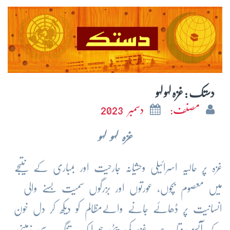
دستک : غزہ لہو لہو
مصنف:
دسمبر 2023
غزہ لہو لہو
غزہ پر حالیہ اسرائیلی وحشیانہ جارحیت اور بمباری کے نتیجے
میں معصوم بچوں، عورتوں اور بزرگوں سمیت بسنے والی
انسانیت پر ڈھائے جانے والےمظالم کو دیکھ کر دل خون
کے آنسو روتا ہے- غزہ کی پٹی جو ایک تنگ سی زمینی