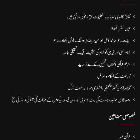
نفاق کاابدی سدِباب: تعلیمات حق باھُو کی روشنی میں
عین الفقر: قسط7
ابیات باھوؒ: مُرشد کامِل اوہ سہیڑیئے جہڑا دو جگ خُوشی وِکھاوے ھو
الہامِ الہٰی اور غیر نبی کو الہام کی حیثیت: ایک تحقیقی جائزہ
مترجم قرآن پکتھال: تحقیق کے نئے زاویے
نمازِ خوف کےاحکام و مسائل
کنزیومرازم یا کموڈیفکیشن: اشہاری مواد اور صنف نازک
سندھ طاس معاہدہ، بھارت کی ہٹ دھرمی اور حالیہ فیصلہ: پاکستان کے مؤقف کی قانونی و سفارتی فتح
خصوصی مضامین
قرآن نمبر