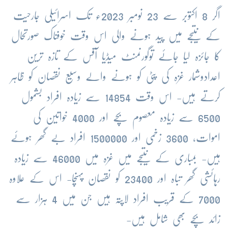
اگر 8 اکتوبر سے 23 نومبر 2023ء تک اسرائیلی جارحیت
کے نتیجے میں پید ہونے والی اس وقت خوفناک صورتحال
کا جائزہ لیا جائے توگورنمنٹ میڈیا آفس کے تازہ ترین
اعدادوشمار غزہ کی پٹی کو ہونے والے وسیع نقصان کو ظاہر
کرتے ہیں- اس وقت 14854 سے زیادہ افراد بشمول
6500 سے زیادہ معصوم بچے اور 4000 خواتین کی
اموات، 3600 زخمی اور 1500000 افراد بے گھر ہوئے
ہیں- بمباری کے نتیجے میں غزہ میں 46000 سے زیادہ
رہائشی گھر تباہ اور 23400 کو نقصان پہنچا- اس کے علاوہ
7000 کے قریب افراد لاپتہ ہیں جن میں 4 ہزار سے
زائد بچے بھی شامل ہیں-