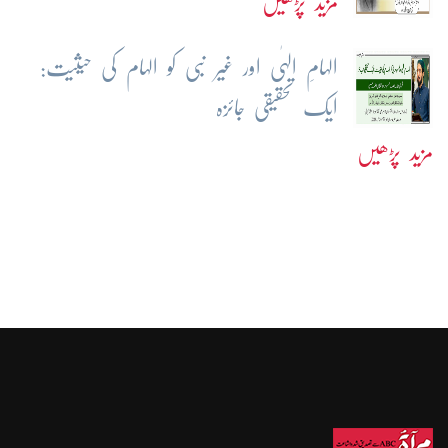
مزید پڑھیں
الہامِ الہٰی اور غیر نبی کو الہام کی حیثیت:
ایک تحقیقی جائزہ
مزید پڑھیں