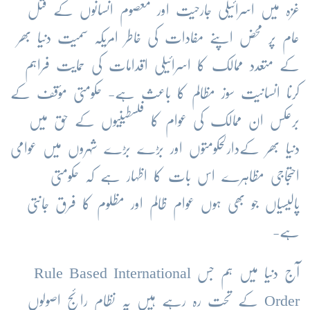
غزہ میں اسرائیلی جارحیت اور معصوم انسانوں کے قتل
عام پر محض اپنے مفادات کی خاطر امریکہ سمیت دنیا بھر
کے متعدد ممالک کا اسرائیلی اقدامات کی حمایت فراہم
کرنا انسانیت سوز مظالم کا باعث ہے- حکومتی مؤقف کے
برعکس ان ممالک کی عوام کا فلسطینیوں کے حق میں
دنیا بھر کےدارلحکومتوں اور بڑے بڑے شہروں میں عوامی
احتجاجی مظاہرے اس بات کا اظہار ہے کہ حکومتی
پالیسیاں جو بھی ہوں عوام ظالم اور مظلوم کا فرق جانتی
ہے-
آج دنیا میں ہم جس Rule Based International
Order کے تحت رہ رہے ہیں یہ نظام رائج اصولوں