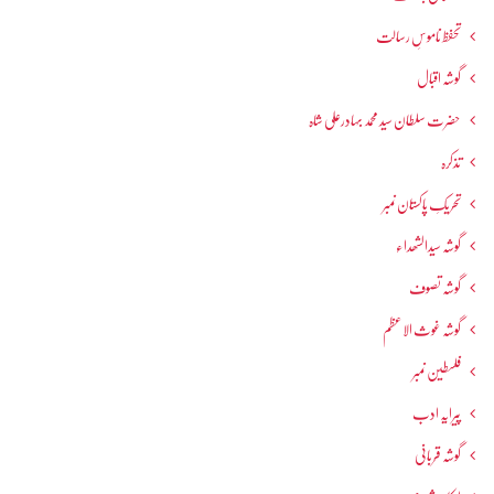
تحفظ ناموسِ رسالت
گوشہ اقبال
حضرت سلطان سید محمد بہادرعلی شاہ
تذکرہ
تحریکِ پاکستان نمبر
گوشہ سیدالشھداء
گوشہ تصوف
گوشہ غوث الاعظم
فلسطین نمبر
پیرایہ ادب
گوشہ قربانی