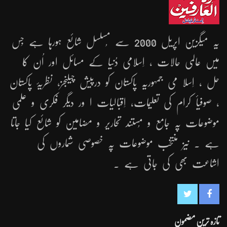
یہ میگزین اپریل 2000 سے مُسلسل شائع ہورہا ہے جِس
میں عالمی حالات ، اِسلامی دُنیا کے مسائل اور اُن کا
حل ، اِسلا می جمہوریّہ پاکستان کو درپیش چیلنجز، نظریۂ پاکستان
، صوفیأ کرام کی تعلیمات، اِقبالیات ا ور دیگر فکری و علمی
موضوعات پہ جامع و مُستند تحاریر و مضامین کو شائع کیا جاتا
ہے ۔ نیز منتخب موضوعات پہ خصوصی شماروں کی
اشاعت بھی کی جاتی ہے ۔
تازہ ترین مضمون