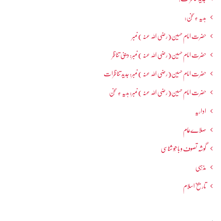
ہدیہ ءِسُخن:
حضرت امام حسین(رضی اللہ عنہ ) نمبر
حضرت امام حسین(رضی اللہ عنہ ) نمبر: دینی تناظر
حضرت امام حسین(رضی اللہ عنہ ) نمبر: جدید تناظرات
حضرت امام حسین(رضی اللہ عنہ ) نمبر: ہدیہ ءِ سُخن
اداریہ
صلاےعام
گوشہ تصوف و باھُو شناسی
مذہبی
تاریخ اسلام