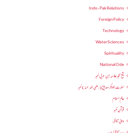
Indo-Pak Relations
Foreign Policy
Technology
Water Sciences
Spirituality
National Ode
شیخ اکبر علامہ ابن عربی نمبر
حضرت ابوبکر صدیق(رضی اللہ عنہ) نمبر
عالمِ اسلام
قرآن نمبر
دینی تناظر:
جدید تناظرات: