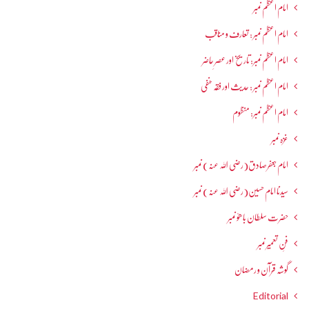
امام اعظم نمبر
امام اعظم نمبر : تعارف و مناقب
امام اعظم نمبر: تاریخ اور عصرِ حاضر
امام اعظم نمبر : حدیث اور فقہ حنفی
امام اعظم نمبر: منظوم
غزہ نمبر
امام جعفرصادق(رضی اللہ عنہ) نمبر
سیدنا امام حسین(رضی اللہ عنہ) نمبر
حضرت سلطان باھوؒ نمبر
فنِ تعمیر نمبر
گوشہ قرآن و رمضان
Editorial