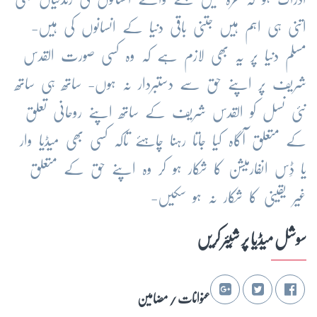
اتنی ہی اہم ہیں جتنی باقی دنیا کے انسانوں کی ہیں-
مسلم دنیا پر یہ بھی لازم ہے کہ وہ کسی صورت القدس
شریف پر اپنے حق سے دستبردار نہ ہوں- ساتھ ہی ساتھ
نئی نسل کو القدس شریف کے ساتھ اپنے روحانی تعلق
کے متعلق آگاہ کیا جاتا رہنا چاہئے تاکہ کسی بھی میڈیا وار
یا ڈِس انفارمیشن کا شکار ہو کر وہ اپنے حق کے متعلق
غیر یقینی کا شکار نہ ہو سکیں-
سوشل میڈیا پر شِیئر کریں
عنوانات / مضامین