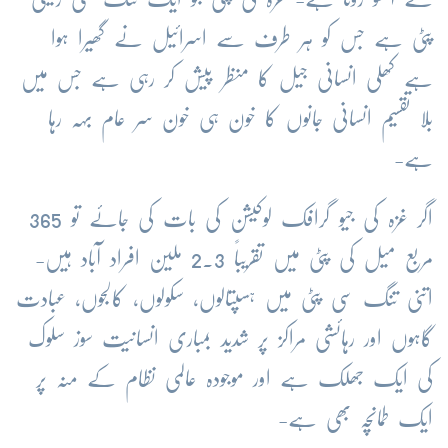
پٹی ہے جس کو ہر طرف سے اسرائیل نے گھیرا ہوا
ہے کھلی انسانی جیل کا منظر پیش کر رہی ہے جس میں
بلا تقسیم انسانی جانوں کا خون ہی خون سر عام بہہ رہا
ہے-
اگر غزہ کی جیو گرافک لوکیشن کی بات کی جائے تو 365
مربع میل کی پٹی میں تقریباً 2.3 ملین افراد آباد ہیں-
اتنی تنگ سی پٹی میں ہسپتالوں، سکولوں، کالجوں، عبادت
گاہوں اور رہائشی مراکز پر شدید بمباری انسانیت سوز سلوک
کی ایک جھلک ہے اور موجودہ عالمی نظام کے منہ پر
ایک طمانچہ بھی ہے-