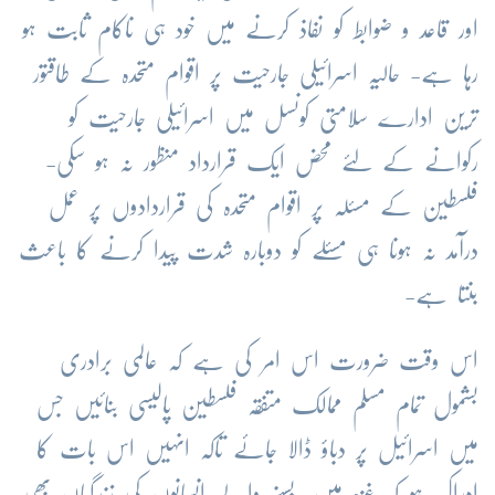
اور قاعد و ضوابط کو نفاذ کرنے میں خود ہی ناکام ثابت ہو
رہا ہے- حالیہ اسرائیلی جارحیت پر اقوام متحدہ کے طاقتور
ترین ادارے سلامتی کونسل میں اسرائیلی جارحیت کو
رکوانے کے لئے محض ایک قرارداد منظور نہ ہو سکی-
فلسطین کے مسئلہ پر اقوام متحدہ کی قراردادوں پر عمل
درآمد نہ ہونا ہی مسئلے کو دوبارہ شدت پیدا کرنے کا باعث
بنتا ہے-
اس وقت ضرورت اس امر کی ہے کہ عالمی برادری
بشمول تمام مسلم ممالک متفقہ فلسطین پالیسی بنائیں جس
میں اسرائیل پر دباؤ ڈالا جائے تاکہ انہیں اس بات کا
ادراک ہو کہ غزہ میں بسنے والے انسانوں کی زندگیاں بھی