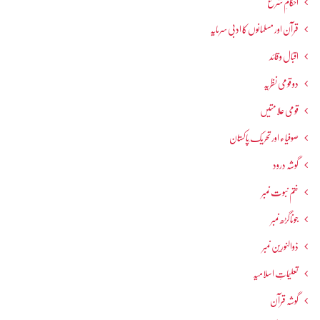
احکامِ شرع
قرآن اور مسلمانوں کا ادبی سرمایہ
اقبال و قائد
دو قومی نظریہ
قومی علامتیں
صوفیاء اور تحریک ِپاکستان
گوشہ درود
ختم نبوت نمبر
جوناگڑھ نمبر
ذوالنورین نمبر
تعلیماتِ اسلامیہ
گوشہ قرآن