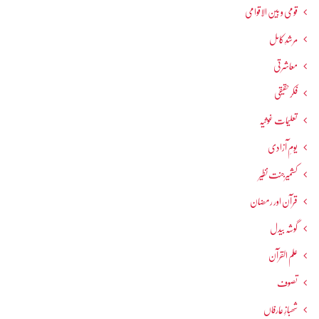
قومی و بین الاقوامی
مرشدِ کامل
معاشرتی
فکرحقیقی
تعلیمات غوثیہ
یومِ آزادی
کشمیرجنت نظیر
قرآن اور رمضان
گوشہ بیدل
علم القرآن
تصوف
شھبازِ عارفاں